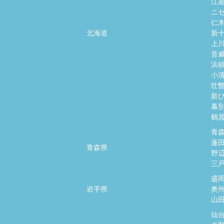
江
ニ
仁
北海道
新
上
音
浜
小
壮
新
幕
鶴
青
蓬
青森県
野
三
盛
岩手県
奥
山
仙