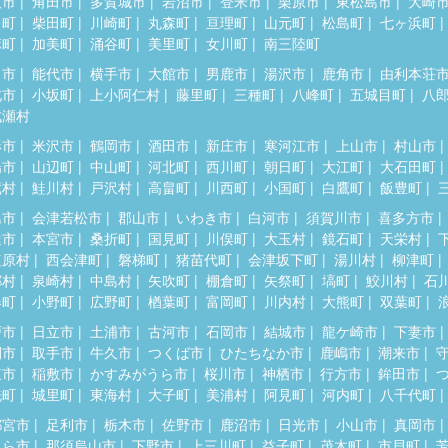
取市
角田市
多賀城市
岩沼市
登米市
栗原市
東松島市
大崎
田町
柴田町
川崎町
丸森町
亘理町
山元町
松島町
七ヶ浜町
麻町
加美町
涌谷町
美里町
女川町
南三陸町
田市
能代市
横手市
大館市
男鹿市
湯沢市
鹿角市
由利本荘
北市
小坂町
上小阿仁村
藤里町
三種町
八峰町
五城目町
八
成瀬村
形市
米沢市
鶴岡市
酒田市
新庄市
寒河江市
上山市
村山市
陽市
山辺町
中山町
河北町
西川町
朝日町
大江町
大石田町
蔵村
鮭川村
戸沢村
高畠町
川西町
小国町
白鷹町
飯豊町
島市
会津若松市
郡山市
いわき市
白河市
須賀川市
喜多方市
達市
本宮市
桑折町
国見町
川俣町
大玉村
鏡石町
天栄村
塩原村
西会津町
磐梯町
猪苗代町
会津坂下町
湯川村
柳津町
郷村
泉崎村
中島村
矢吹町
棚倉町
矢祭町
塙町
鮫川村
石
春町
小野町
広野町
楢葉町
富岡町
川内村
大熊町
双葉町
戸市
日立市
土浦市
古河市
石岡市
結城市
龍ケ崎市
下妻市
間市
取手市
牛久市
つくば市
ひたちなか市
鹿嶋市
潮来市
東市
稲敷市
かすみがうら市
桜川市
神栖市
行方市
鉾田市
洗町
城里町
東海村
大子町
美浦村
阿見町
河内町
八千代町
都宮市
足利市
栃木市
佐野市
鹿沼市
日光市
小山市
真岡市
くら市
那須烏山市
下野市
上三川町
益子町
茂木町
市貝町