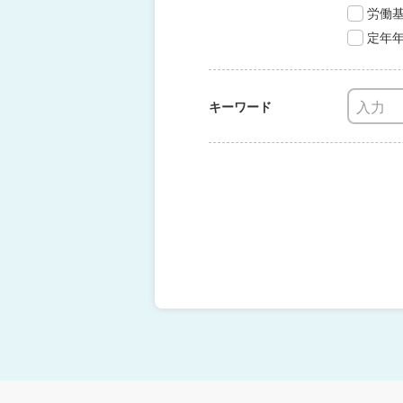
労働
定年
キーワード