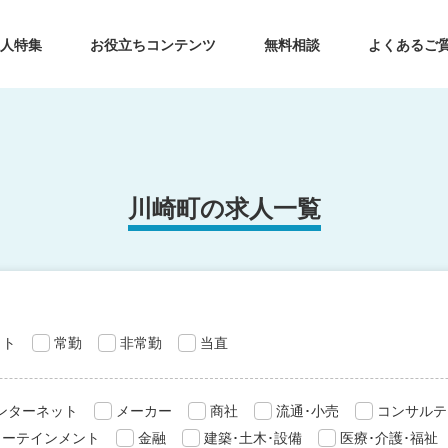
求人特集
お役立ちコンテンツ
無料相談
よくあるご
川崎町の求人一覧
ット
常勤
非常勤
当直
インターネット
メーカー
商社
流通･小売
コンサルテ
ターテインメント
金融
建築･土木･設備
医療･介護･福祉