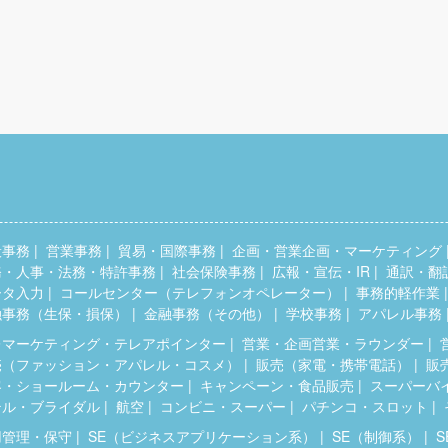
般事務
営業事務
貿易・国際事務
企画・営業企画・マーケティング
務・人事・法務・特許事務
社会保険事務
広報・宣伝・IR
通訳・翻
ータ入力
コールセンター（テレフォンオペレーター）
事務的軽作業
融事務（生保・損保）
金融事務（その他）
学校事務
アパレル事務
レマーケティング・テレアポインター
営業・企画営業・ラウンダー
売（ファッション・アパレル・コスメ）
販売（家電・携帯電話）
販
客・ショールーム・カウンター
キャンペーン・食品販売
スーパーバ
テル・ブライダル
航空
コンビニ・スーパー
パチンコ・スロット
用管理・保守
SE（ビジネスアプリケーション系）
SE（制御系）