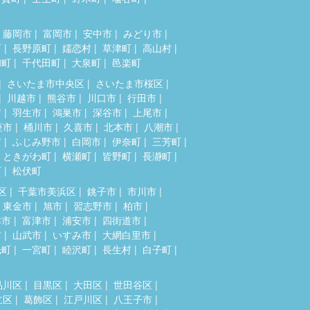
藤岡市
富岡市
安中市
みどり市
町
長野原町
嬬恋村
草津町
高山村
和町
千代田町
大泉町
邑楽町
さいたま市中央区
さいたま市桜区
川越市
熊谷市
川口市
行田市
市
羽生市
鴻巣市
深谷市
上尾市
座市
桶川市
久喜市
北本市
八潮市
市
ふじみ野市
白岡市
伊奈町
三芳町
ときがわ町
横瀬町
皆野町
長瀞町
町
松伏町
区
千葉市美浜区
銚子市
市川市
東金市
旭市
習志野市
柏市
津市
富津市
浦安市
四街道市
市
山武市
いすみ市
大網白里市
光町
一宮町
睦沢町
長生村
白子町
品川区
目黒区
大田区
世田谷区
立区
葛飾区
江戸川区
八王子市