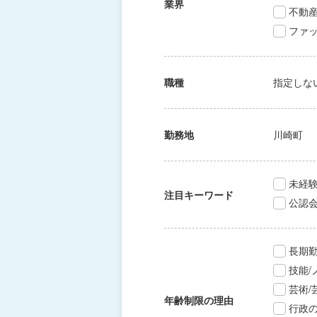
業界
不動
ファッ
職種
指定しな
勤務地
川崎町
未経験
注目キーワード
公認
長期
技能
芸術
年齢制限の理由
行政