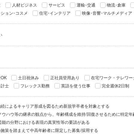
産
人材ビジネス
サービス
運輸･交通
物流･倉庫
ション･コスメ
住宅･インテリア
映像･音響･マルチメディア
い
OK
土日祝休み
正社員登用あり
在宅ワーク・テレワー
会計士
フレックス勤務
英語を使う仕事
完全週休2日制
勤続によるキャリア形成を図るため新規学卒者を対象とする
/ノウハウ等の継承の観点から、年齢構成を維持/回復させるために特定年
/芸能の分野における表現の真実性等の要請がある
の施策を踏まえて中高年齢者に限定した募集/採用する