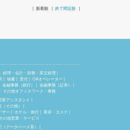
|
新着順
|
終了間近順
|
経理・会計・財務・英文経理
訳
秘書
受付
OAオペレーター
金融事務（銀行）
金融事務（証券）
その他オフィスワーク・事務
営業アシスタント
売（その他）
イザー
ホテル・旅行
美容・エステ
その他営業・サービス
SE（データベース系）