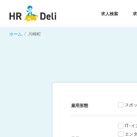
求人検索
ホーム
川崎町
スポ
雇用形態
IT･
エン