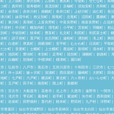
差町
上ノ国町
厚沢部町
乙部町
奥尻町
今金町
せたな町
島
セコ町
真狩村
留寿都村
喜茂別町
京極町
倶知安町
共和町
木町
余市町
赤井川村
南幌町
奈井江町
上砂川町
由仁町
長
十津川町
妹背牛町
秩父別町
雨竜町
北竜町
沼田町
鷹栖町
川町
東川町
美瑛町
上富良野町
中富良野町
南富良野町
占冠村
威子府村
中川町
幌加内町
増毛町
小平町
苫前町
羽幌町
初
頓別町
中頓別町
枝幸町
豊富町
礼文町
利尻町
利尻富士町
清水町
訓子府町
置戸町
佐呂間町
遠軽町
湧別町
滝上町
興
瞥町
白老町
厚真町
洞爺湖町
安平町
むかわ町
日高町
平取
ひだか町
音更町
士幌町
上士幌町
鹿追町
新得町
清水町
芽
別町
池田町
豊頃町
本別町
足寄町
陸別町
浦幌町
釧路町
居村
白糠町
別海町
中標津町
標津町
羅臼町
森市
弘前市
八戸市
黒石市
五所川原市
十和田市
三沢市
む
田村
外ヶ浜町
鰺ヶ沢町
深浦町
西目屋村
藤崎町
大鰐町
田
辺地町
七戸町
六戸町
横浜町
東北町
六ヶ所村
おいらせ町
戸町
五戸町
田子町
南部町
階上町
新郷村
岡市
宮古市
大船渡市
花巻市
北上市
久慈市
遠野市
一関市
州市
滝沢市
雫石町
葛巻町
岩手町
紫波町
矢巾町
西和賀町
田町
岩泉町
田野畑村
普代村
軽米町
野田村
九戸村
洋野町
台市青葉区
仙台市宮城野区
仙台市若林区
仙台市太白区
仙台市泉