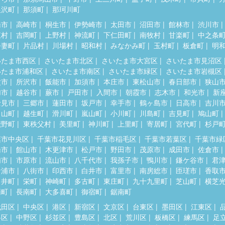
根沢町
那須町
那珂川町
橋市
高崎市
桐生市
伊勢崎市
太田市
沼田市
館林市
渋川市
東村
吉岡町
上野村
神流町
下仁田町
南牧村
甘楽町
中之条
吾妻町
片品村
川場村
昭和村
みなかみ町
玉村町
板倉町
明
いたま市西区
さいたま市北区
さいたま市大宮区
さいたま市見沼区
いたま市浦和区
さいたま市南区
さいたま市緑区
さいたま市岩槻区
父市
所沢市
飯能市
加須市
本庄市
東松山市
春日部市
狭山
加市
越谷市
蕨市
戸田市
入間市
朝霞市
志木市
和光市
新
士見市
三郷市
蓮田市
坂戸市
幸手市
鶴ヶ島市
日高市
吉川
呂山町
越生町
滑川町
嵐山町
小川町
川島町
吉見町
鳩山町
鹿野町
東秩父村
美里町
神川町
上里町
寄居町
宮代町
杉戸
葉市中央区
千葉市花見川区
千葉市稲毛区
千葉市若葉区
千葉市緑
橋市
館山市
木更津市
松戸市
野田市
茂原市
成田市
佐倉市
浦市
市原市
流山市
八千代市
我孫子市
鴨川市
鎌ケ谷市
君
ケ浦市
八街市
印西市
白井市
富里市
南房総市
匝瑳市
香取
々井町
栄町
神崎町
多古町
東庄町
九十九里町
芝山町
横芝
柄町
長南町
大多喜町
御宿町
鋸南町
代田区
中央区
港区
新宿区
文京区
台東区
墨田区
江東区
谷区
中野区
杉並区
豊島区
北区
荒川区
板橋区
練馬区
足