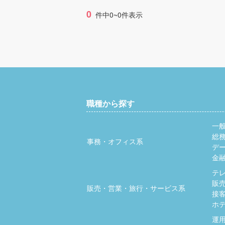
0
件中0~0件表示
職種から探す
一
総
事務・オフィス系
デ
金
テ
販
販売・営業・旅行・サービス系
接
ホ
運