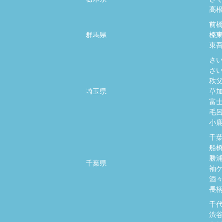
高
前
群馬県
榛
東
さ
さ
秩
埼玉県
草
富
毛
小
千
船
勝
千葉県
袖
酒
長
千
渋