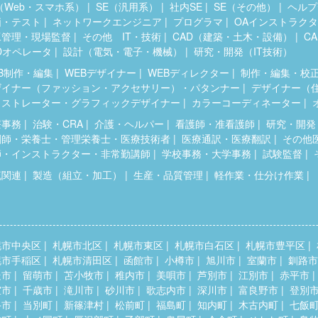
（Web・スマホ系）
SE（汎用系）
社内SE
SE（その他）
ヘルプ
価・テスト
ネットワークエンジニア
プログラマ
OAインストラク
工管理・現場監督
その他 IT・技術
CAD（建築・土木・設備）
C
Dオペレータ
設計（電気・電子・機械）
研究・開発（IT技術）
B制作・編集
WEBデザイナー
WEBディレクター
制作・編集・校
ザイナー（ファッション・アクセサリー）・パタンナー
デザイナー（
ラストレーター・グラフィックデザイナー
カラーコーディネーター
療事務
治験・CRA
介護・ヘルパー
看護師・准看護師
研究・開発
剤師・栄養士・管理栄養士・医療技術者
医療通訳・医療翻訳
その他
師・インストラクター・非常勤講師
学校事務・大学事務
試験監督
流関連
製造（組立・加工）
生産・品質管理
軽作業・仕分け作業
幌市中央区
札幌市北区
札幌市東区
札幌市白石区
札幌市豊平区
幌市手稲区
札幌市清田区
函館市
小樽市
旭川市
室蘭市
釧路市
走市
留萌市
苫小牧市
稚内市
美唄市
芦別市
江別市
赤平市
室市
千歳市
滝川市
砂川市
歌志内市
深川市
富良野市
登別
斗市
当別町
新篠津村
松前町
福島町
知内町
木古内町
七飯