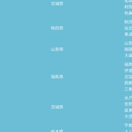
名
宮城県
村
色
秋
秋田県
仙
東
山
山形県
南
大
福
伊
福島県
北
西
三
水
笠
茨城県
坂
大
宇
栃木県
さ