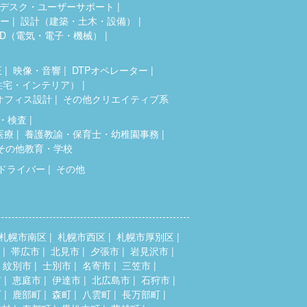
デスク・ユーザーサポート
ター
設計（建築・土木・設備）
AD（電気・電子・機械）
正
映像・音響
DTPオペレーター
住宅・インテリア）
オフィス設計
その他クリエイティブ系
・検査
医療
養護教諭・保育士・幼稚園事務
その他教育・学校
ドライバー
その他
札幌市南区
札幌市西区
札幌市厚別区
帯広市
北見市
夕張市
岩見沢市
紋別市
士別市
名寄市
三笠市
市
恵庭市
伊達市
北広島市
石狩市
町
鹿部町
森町
八雲町
長万部町