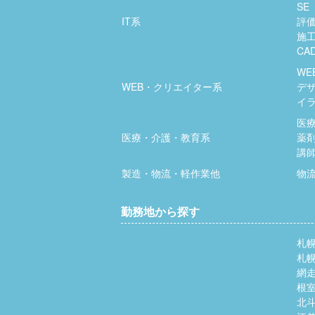
SE
IT系
評
施
CA
WE
WEB・クリエイター系
デ
イ
医
医療・介護・教育系
薬
講
製造・物流・軽作業他
物
勤務地から探す
札
札
網
根
北