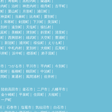
牧村
寿都町
黒松内町
蘭越町
岩内町
泊村
神恵内村
積丹町
古平町
沼町
栗山町
月形町
浦臼町
東神楽町
当麻町
比布町
愛別町
和寒町
剣淵町
下川町
美深町
山別村
遠別町
天塩町
猿払村
幌延町
美幌町
津別町
斜里町
清里町
部町
西興部村
雄武町
大空町
豊浦町
町
新冠町
浦河町
様似町
えりも町
室町
中札内村
更別村
大樹町
広尾町
厚岸町
浜中町
標茶町
弟子屈町
つ市
つがる市
平川市
平内町
今別町
舎館村
板柳町
鶴田町
中泊町
大間町
東通村
風間浦村
佐井村
陸前高田市
釜石市
二戸市
八幡平市
金ケ崎町
平泉町
住田町
大槌町
一戸町
区
石巻市
塩竈市
気仙沼市
白石市