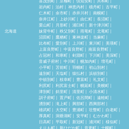
喜茂別町
京極町
倶知安町
共和町
岩内町
泊村
神恵内村
積丹町
古平町
仁木町
余市町
赤井川村
南幌町
奈井江町
上砂川町
由仁町
長沼町
栗山町
月形町
浦臼町
新十津川町
北海道
妹背牛町
秩父別町
雨竜町
北竜町
沼田町
鷹栖町
東神楽町
当麻町
比布町
愛別町
上川町
東川町
美瑛町
上富良野町
中富良野町
南富良野町
占冠村
和寒町
剣淵町
下川町
美深町
音威子府村
中川町
幌加内町
増毛町
小平町
苫前町
羽幌町
初山別村
遠別町
天塩町
猿払村
浜頓別町
中頓別町
枝幸町
豊富町
礼文町
利尻町
利尻富士町
幌延町
美幌町
津別町
斜里町
清里町
小清水町
訓子府町
置戸町
佐呂間町
遠軽町
湧別町
滝上町
興部町
西興部村
雄武町
大空町
豊浦町
壮瞥町
白老町
厚真町
洞爺湖町
安平町
むかわ町
日高町
平取町
新冠町
浦河町
様似町
えりも町
新ひだか町
音更町
士幌町