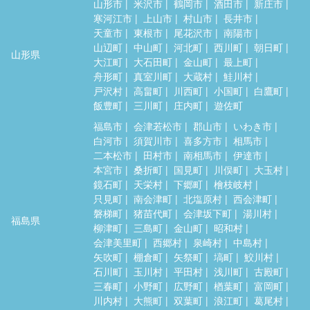
山形市
米沢市
鶴岡市
酒田市
新庄市
寒河江市
上山市
村山市
長井市
天童市
東根市
尾花沢市
南陽市
山辺町
中山町
河北町
西川町
朝日町
山形県
大江町
大石田町
金山町
最上町
舟形町
真室川町
大蔵村
鮭川村
戸沢村
高畠町
川西町
小国町
白鷹町
飯豊町
三川町
庄内町
遊佐町
福島市
会津若松市
郡山市
いわき市
白河市
須賀川市
喜多方市
相馬市
二本松市
田村市
南相馬市
伊達市
本宮市
桑折町
国見町
川俣町
大玉村
鏡石町
天栄村
下郷町
檜枝岐村
只見町
南会津町
北塩原村
西会津町
磐梯町
猪苗代町
会津坂下町
湯川村
福島県
柳津町
三島町
金山町
昭和村
会津美里町
西郷村
泉崎村
中島村
矢吹町
棚倉町
矢祭町
塙町
鮫川村
石川町
玉川村
平田村
浅川町
古殿町
三春町
小野町
広野町
楢葉町
富岡町
川内村
大熊町
双葉町
浪江町
葛尾村