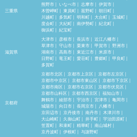
熊野市
いなべ市
志摩市
伊賀市
三重県
木曽岬町
東員町
菰野町
朝日町
川越町
多気町
明和町
大台町
玉城町
度会町
大紀町
南伊勢町
紀北町
御浜町
紀宝町
大津市
彦根市
長浜市
近江八幡市
草津市
守山市
栗東市
甲賀市
野洲市
滋賀県
湖南市
高島市
東近江市
米原市
日野町
竜王町
愛荘町
豊郷町
甲良町
多賀町
京都市北区
京都市上京区
京都市左京区
京都市中京区
京都市東山区
京都市下京区
京都市南区
京都市右京区
京都市伏見区
京都市山科区
京都市西京区
福知山市
舞鶴市
綾部市
宇治市
宮津市
亀岡市
京都府
城陽市
向日市
長岡京市
八幡市
京田辺市
京丹後市
南丹市
木津川市
大山崎町
久御山町
井手町
宇治田原町
笠置町
和束町
精華町
南山城村
京丹波町
伊根町
与謝野町