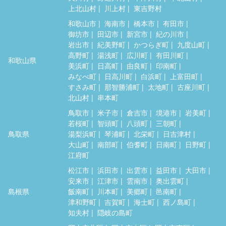
上北山村
川上村
東吉野村
和歌山市
海南市
橋本市
有田市
御坊市
田辺市
新宮市
紀の川市
岩出市
紀美野町
かつらぎ町
九度山町
高野町
湯浅町
広川町
有田川町
和歌山県
美浜町
日高町
由良町
印南町
みなべ町
日高川町
白浜町
上富田町
すさみ町
那智勝浦町
太地町
古座川町
北山村
串本町
鳥取市
米子市
倉吉市
境港市
岩美町
若桜町
智頭町
八頭町
三朝町
鳥取県
湯梨浜町
琴浦町
北栄町
日吉津村
大山町
南部町
伯耆町
日南町
日野町
江府町
松江市
浜田市
出雲市
益田市
大田市
安来市
江津市
雲南市
奥出雲町
島根県
飯南町
川本町
美郷町
邑南町
津和野町
吉賀町
海士町
西ノ島町
知夫村
隠岐の島町