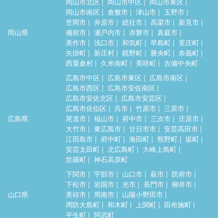
岡山市北区
岡山市中区
岡山市東区
岡山市南区
倉敷市
津山市
玉野市
笠岡市
井原市
総社市
高梁市
新見市
岡山県
備前市
瀬戸内市
赤磐市
真庭市
美作市
浅口市
和気町
早島町
里庄町
矢掛町
新庄村
鏡野町
勝央町
奈義町
西粟倉村
久米南町
美咲町
吉備中央町
広島市中区
広島市東区
広島市南区
広島市西区
広島市安佐南区
広島市安佐北区
広島市安芸区
広島市佐伯区
呉市
竹原市
三原市
広島県
尾道市
福山市
府中市
三次市
庄原市
大竹市
東広島市
廿日市市
安芸高田市
江田島市
府中町
海田町
熊野町
坂町
安芸太田町
北広島町
大崎上島町
世羅町
神石高原町
下関市
宇部市
山口市
萩市
防府市
下松市
岩国市
光市
長門市
柳井市
山口県
美祢市
周南市
山陽小野田市
周防大島町
和木町
上関町
田布施町
平生町
阿武町