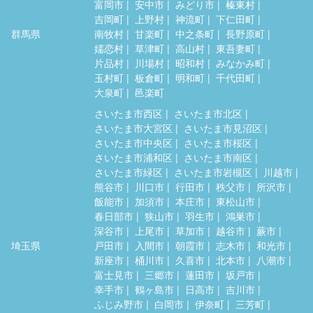
富岡市
安中市
みどり市
榛東村
吉岡町
上野村
神流町
下仁田町
群馬県
南牧村
甘楽町
中之条町
長野原町
嬬恋村
草津町
高山村
東吾妻町
片品村
川場村
昭和村
みなかみ町
玉村町
板倉町
明和町
千代田町
大泉町
邑楽町
さいたま市西区
さいたま市北区
さいたま市大宮区
さいたま市見沼区
さいたま市中央区
さいたま市桜区
さいたま市浦和区
さいたま市南区
さいたま市緑区
さいたま市岩槻区
川越市
熊谷市
川口市
行田市
秩父市
所沢市
飯能市
加須市
本庄市
東松山市
春日部市
狭山市
羽生市
鴻巣市
深谷市
上尾市
草加市
越谷市
蕨市
埼玉県
戸田市
入間市
朝霞市
志木市
和光市
新座市
桶川市
久喜市
北本市
八潮市
富士見市
三郷市
蓮田市
坂戸市
幸手市
鶴ヶ島市
日高市
吉川市
ふじみ野市
白岡市
伊奈町
三芳町