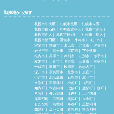
勤務地から探す
札幌市中央区
札幌市北区
札幌市東区
札幌市白石区
札幌市豊平区
札幌市南区
札幌市西区
札幌市厚別区
札幌市手稲区
札幌市清田区
函館市
小樽市
旭川市
室蘭市
釧路市
帯広市
北見市
夕張市
岩見沢市
網走市
留萌市
苫小牧市
稚内市
美唄市
芦別市
江別市
赤平市
紋別市
士別市
名寄市
三笠市
根室市
千歳市
滝川市
砂川市
歌志内市
深川市
富良野市
登別市
恵庭市
伊達市
北広島市
石狩市
北斗市
当別町
新篠津村
松前町
福島町
知内町
木古内町
七飯町
鹿部町
森町
八雲町
長万部町
江差町
上ノ国町
厚沢部町
乙部町
奥尻町
今金町
せたな町
島牧村
寿都町
黒松内町
蘭越町
ニセコ町
真狩村
留寿都村