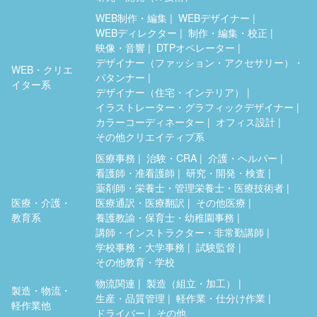
WEB制作・編集
WEBデザイナー
WEBディレクター
制作・編集・校正
映像・音響
DTPオペレーター
デザイナー（ファッション・アクセサリー）・
WEB・クリエ
パタンナー
イター系
デザイナー（住宅・インテリア）
イラストレーター・グラフィックデザイナー
カラーコーディネーター
オフィス設計
その他クリエイティブ系
医療事務
治験・CRA
介護・ヘルパー
看護師・准看護師
研究・開発・検査
薬剤師・栄養士・管理栄養士・医療技術者
医療・介護・
医療通訳・医療翻訳
その他医療
教育系
養護教諭・保育士・幼稚園事務
講師・インストラクター・非常勤講師
学校事務・大学事務
試験監督
その他教育・学校
物流関連
製造（組立・加工）
製造・物流・
生産・品質管理
軽作業・仕分け作業
軽作業他
ドライバー
その他