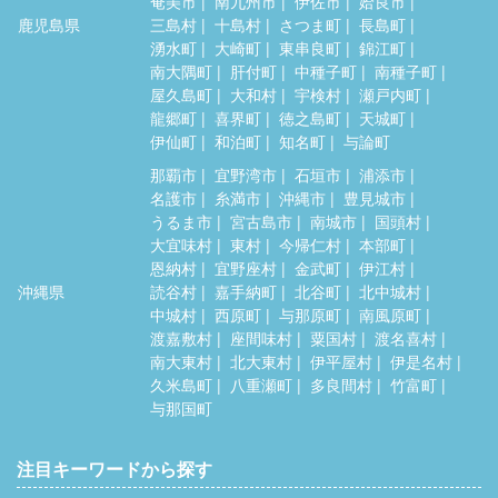
奄美市
南九州市
伊佐市
姶良市
鹿児島県
三島村
十島村
さつま町
長島町
湧水町
大崎町
東串良町
錦江町
南大隅町
肝付町
中種子町
南種子町
屋久島町
大和村
宇検村
瀬戸内町
龍郷町
喜界町
徳之島町
天城町
伊仙町
和泊町
知名町
与論町
那覇市
宜野湾市
石垣市
浦添市
名護市
糸満市
沖縄市
豊見城市
うるま市
宮古島市
南城市
国頭村
大宜味村
東村
今帰仁村
本部町
恩納村
宜野座村
金武町
伊江村
沖縄県
読谷村
嘉手納町
北谷町
北中城村
中城村
西原町
与那原町
南風原町
渡嘉敷村
座間味村
粟国村
渡名喜村
南大東村
北大東村
伊平屋村
伊是名村
久米島町
八重瀬町
多良間村
竹富町
与那国町
注目キーワードから探す