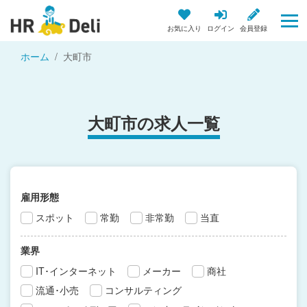
お気に入り
ログイン
会員登録
ホーム
大町市
大町市の求人一覧
雇用形態
スポット
常勤
非常勤
当直
業界
IT･インターネット
メーカー
商社
流通･小売
コンサルティング