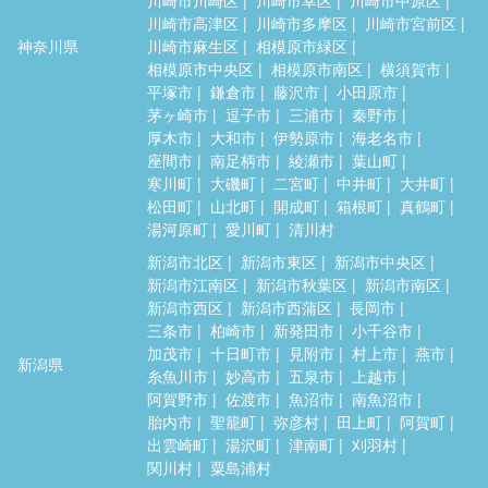
川崎市高津区
川崎市多摩区
川崎市宮前区
神奈川県
川崎市麻生区
相模原市緑区
相模原市中央区
相模原市南区
横須賀市
平塚市
鎌倉市
藤沢市
小田原市
茅ヶ崎市
逗子市
三浦市
秦野市
厚木市
大和市
伊勢原市
海老名市
座間市
南足柄市
綾瀬市
葉山町
寒川町
大磯町
二宮町
中井町
大井町
松田町
山北町
開成町
箱根町
真鶴町
湯河原町
愛川町
清川村
新潟市北区
新潟市東区
新潟市中央区
新潟市江南区
新潟市秋葉区
新潟市南区
新潟市西区
新潟市西蒲区
長岡市
三条市
柏崎市
新発田市
小千谷市
加茂市
十日町市
見附市
村上市
燕市
新潟県
糸魚川市
妙高市
五泉市
上越市
阿賀野市
佐渡市
魚沼市
南魚沼市
胎内市
聖籠町
弥彦村
田上町
阿賀町
出雲崎町
湯沢町
津南町
刈羽村
関川村
粟島浦村