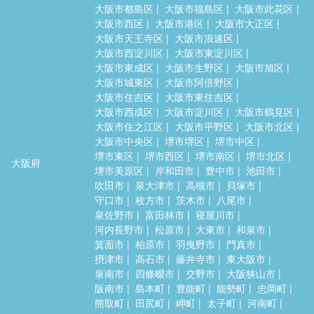
大阪市都島区
大阪市福島区
大阪市此花区
大阪市西区
大阪市港区
大阪市大正区
大阪市天王寺区
大阪市浪速区
大阪市西淀川区
大阪市東淀川区
大阪市東成区
大阪市生野区
大阪市旭区
大阪市城東区
大阪市阿倍野区
大阪市住吉区
大阪市東住吉区
大阪市西成区
大阪市淀川区
大阪市鶴見区
大阪市住之江区
大阪市平野区
大阪市北区
大阪市中央区
堺市堺区
堺市中区
堺市東区
堺市西区
堺市南区
堺市北区
大阪府
堺市美原区
岸和田市
豊中市
池田市
吹田市
泉大津市
高槻市
貝塚市
守口市
枚方市
茨木市
八尾市
泉佐野市
富田林市
寝屋川市
河内長野市
松原市
大東市
和泉市
箕面市
柏原市
羽曳野市
門真市
摂津市
高石市
藤井寺市
東大阪市
泉南市
四條畷市
交野市
大阪狭山市
阪南市
島本町
豊能町
能勢町
忠岡町
熊取町
田尻町
岬町
太子町
河南町