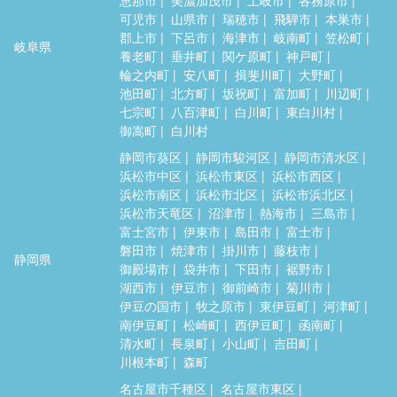
可児市
山県市
瑞穂市
飛騨市
本巣市
郡上市
下呂市
海津市
岐南町
笠松町
岐阜県
養老町
垂井町
関ケ原町
神戸町
輪之内町
安八町
揖斐川町
大野町
池田町
北方町
坂祝町
富加町
川辺町
七宗町
八百津町
白川町
東白川村
御嵩町
白川村
静岡市葵区
静岡市駿河区
静岡市清水区
浜松市中区
浜松市東区
浜松市西区
浜松市南区
浜松市北区
浜松市浜北区
浜松市天竜区
沼津市
熱海市
三島市
富士宮市
伊東市
島田市
富士市
磐田市
焼津市
掛川市
藤枝市
静岡県
御殿場市
袋井市
下田市
裾野市
湖西市
伊豆市
御前崎市
菊川市
伊豆の国市
牧之原市
東伊豆町
河津町
南伊豆町
松崎町
西伊豆町
函南町
清水町
長泉町
小山町
吉田町
川根本町
森町
名古屋市千種区
名古屋市東区