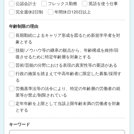
公認会計士
フレックス勤務
英語を使う仕事
完全週休2日制
年間休日120日以上
年齢制限の理由
長期勤続によるキャリア形成を図るため新規学卒者を対
象とする
技能/ノウハウ等の継承の観点から、年齢構成を維持/回
復させるために特定年齢層を対象とする
芸術/芸能の分野における表現の真実性等の要請がある
行政の施策を踏まえて中高年齢者に限定した募集/採用す
る
労働基準法等の法令により、特定の年齢層の労働者の就
業等が禁止/制限されている
定年年齢を上限として当該上限年齢未満の労働者を対象
とする
キーワード