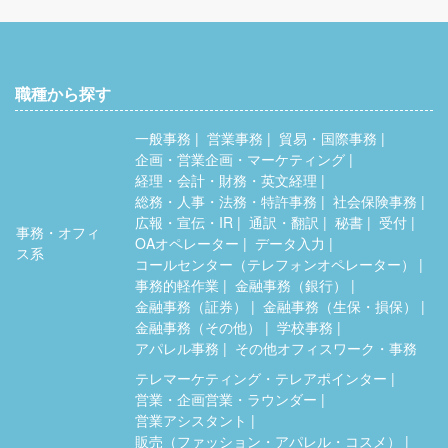
職種から探す
一般事務
営業事務
貿易・国際事務
企画・営業企画・マーケティング
経理・会計・財務・英文経理
総務・人事・法務・特許事務
社会保険事務
広報・宣伝・IR
通訳・翻訳
秘書
受付
事務・オフィ
OAオペレーター
データ入力
ス系
コールセンター（テレフォンオペレーター）
事務的軽作業
金融事務（銀行）
金融事務（証券）
金融事務（生保・損保）
金融事務（その他）
学校事務
アパレル事務
その他オフィスワーク・事務
テレマーケティング・テレアポインター
営業・企画営業・ラウンダー
営業アシスタント
販売（ファッション・アパレル・コスメ）