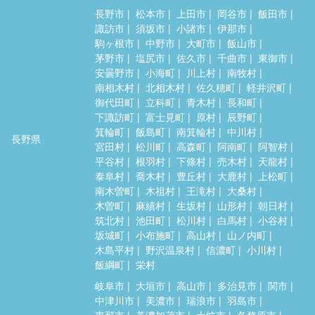
長野市
松本市
上田市
岡谷市
飯田市
諏訪市
須坂市
小諸市
伊那市
駒ヶ根市
中野市
大町市
飯山市
茅野市
塩尻市
佐久市
千曲市
東御市
安曇野市
小海町
川上村
南牧村
南相木村
北相木村
佐久穂町
軽井沢町
御代田町
立科町
青木村
長和町
下諏訪町
富士見町
原村
辰野町
箕輪町
飯島町
南箕輪村
中川村
長野県
宮田村
松川町
高森町
阿南町
阿智村
平谷村
根羽村
下條村
売木村
天龍村
泰阜村
喬木村
豊丘村
大鹿村
上松町
南木曽町
木祖村
王滝村
大桑村
木曽町
麻績村
生坂村
山形村
朝日村
筑北村
池田町
松川村
白馬村
小谷村
坂城町
小布施町
高山村
山ノ内町
木島平村
野沢温泉村
信濃町
小川村
飯綱町
栄村
岐阜市
大垣市
高山市
多治見市
関市
中津川市
美濃市
瑞浪市
羽島市
恵那市
美濃加茂市
土岐市
各務原市