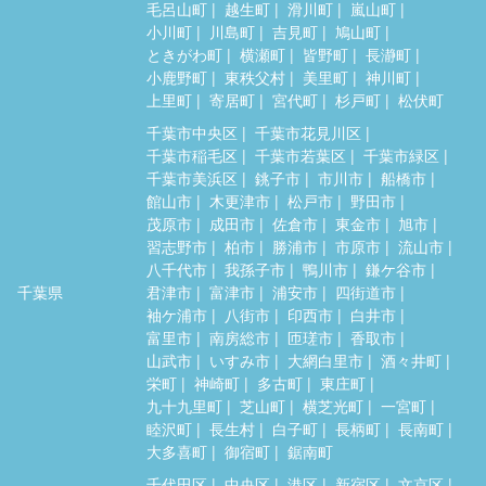
毛呂山町
越生町
滑川町
嵐山町
小川町
川島町
吉見町
鳩山町
ときがわ町
横瀬町
皆野町
長瀞町
小鹿野町
東秩父村
美里町
神川町
上里町
寄居町
宮代町
杉戸町
松伏町
千葉市中央区
千葉市花見川区
千葉市稲毛区
千葉市若葉区
千葉市緑区
千葉市美浜区
銚子市
市川市
船橋市
館山市
木更津市
松戸市
野田市
茂原市
成田市
佐倉市
東金市
旭市
習志野市
柏市
勝浦市
市原市
流山市
八千代市
我孫子市
鴨川市
鎌ケ谷市
千葉県
君津市
富津市
浦安市
四街道市
袖ケ浦市
八街市
印西市
白井市
富里市
南房総市
匝瑳市
香取市
山武市
いすみ市
大網白里市
酒々井町
栄町
神崎町
多古町
東庄町
九十九里町
芝山町
横芝光町
一宮町
睦沢町
長生村
白子町
長柄町
長南町
大多喜町
御宿町
鋸南町
千代田区
中央区
港区
新宿区
文京区