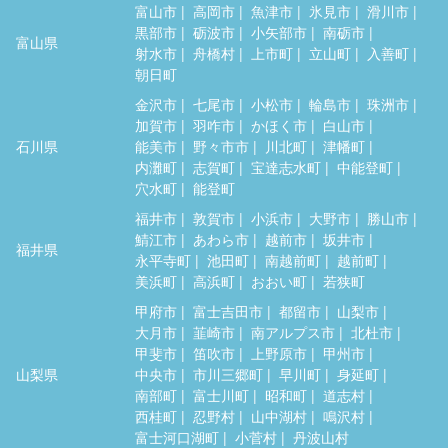
富山市
高岡市
魚津市
氷見市
滑川市
黒部市
砺波市
小矢部市
南砺市
富山県
射水市
舟橋村
上市町
立山町
入善町
朝日町
金沢市
七尾市
小松市
輪島市
珠洲市
加賀市
羽咋市
かほく市
白山市
石川県
能美市
野々市市
川北町
津幡町
内灘町
志賀町
宝達志水町
中能登町
穴水町
能登町
福井市
敦賀市
小浜市
大野市
勝山市
鯖江市
あわら市
越前市
坂井市
福井県
永平寺町
池田町
南越前町
越前町
美浜町
高浜町
おおい町
若狭町
甲府市
富士吉田市
都留市
山梨市
大月市
韮崎市
南アルプス市
北杜市
甲斐市
笛吹市
上野原市
甲州市
山梨県
中央市
市川三郷町
早川町
身延町
南部町
富士川町
昭和町
道志村
西桂町
忍野村
山中湖村
鳴沢村
富士河口湖町
小菅村
丹波山村