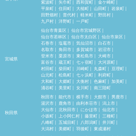
紫波町
矢巾町
西和賀町
金ケ崎町
平泉町
住田町
大槌町
山田町
岩泉町
田野畑村
普代村
軽米町
野田村
九戸村
洋野町
一戸町
仙台市青葉区
仙台市宮城野区
仙台市若林区
仙台市太白区
仙台市泉区
石巻市
塩竈市
気仙沼市
白石市
名取市
角田市
多賀城市
岩沼市
登米市
栗原市
東松島市
大崎市
宮城県
富谷市
蔵王町
七ヶ宿町
大河原町
村田町
柴田町
川崎町
丸森町
亘理町
山元町
松島町
七ヶ浜町
利府町
大和町
大郷町
大衡村
色麻町
加美町
涌谷町
美里町
女川町
南三陸町
秋田市
能代市
横手市
大館市
男鹿市
湯沢市
鹿角市
由利本荘市
潟上市
大仙市
北秋田市
にかほ市
仙北市
秋田県
小坂町
上小阿仁村
藤里町
三種町
八峰町
五城目町
八郎潟町
井川町
大潟村
美郷町
羽後町
東成瀬村