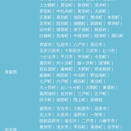
上士幌町
鹿追町
新得町
清水町
芽室町
中札内村
更別村
大樹町
広尾町
幕別町
池田町
豊頃町
本別町
足寄町
陸別町
浦幌町
釧路町
厚岸町
浜中町
標茶町
弟子屈町
鶴居村
白糠町
別海町
中標津町
標津町
羅臼町
青森市
弘前市
八戸市
黒石市
五所川原市
十和田市
三沢市
むつ市
つがる市
平川市
平内町
今別町
蓬田村
外ヶ浜町
鰺ヶ沢町
深浦町
西目屋村
藤崎町
大鰐町
田舎館村
青森県
板柳町
鶴田町
中泊町
野辺地町
七戸町
六戸町
横浜町
東北町
六ヶ所村
おいらせ町
大間町
東通村
風間浦村
佐井村
三戸町
五戸町
田子町
南部町
階上町
新郷村
盛岡市
宮古市
大船渡市
花巻市
北上市
久慈市
遠野市
一関市
陸前高田市
釜石市
二戸市
八幡平市
奥州市
滝沢市
雫石町
葛巻町
岩手町
岩手県