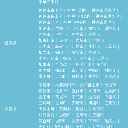
千早赤阪村
神戸市東灘区
神戸市灘区
神戸市兵庫区
神戸市長田区
神戸市須磨区
神戸市垂水区
神戸市北区
神戸市中央区
神戸市西区
姫路市
尼崎市
明石市
西宮市
洲本市
芦屋市
伊丹市
相生市
豊岡市
加古川市
赤穂市
西脇市
宝塚市
兵庫県
三木市
高砂市
川西市
小野市
三田市
加西市
篠山市
養父市
丹波市
南あわじ市
朝来市
淡路市
宍粟市
加東市
たつの市
猪名川町
多可町
稲美町
播磨町
市川町
福崎町
神河町
太子町
上郡町
佐用町
香美町
新温泉町
奈良市
大和高田市
大和郡山市
天理市
橿原市
桜井市
五條市
御所市
生駒市
香芝市
葛城市
宇陀市
山添村
平群町
三郷町
斑鳩町
安堵町
川西町
三宅町
奈良県
田原本町
曽爾村
御杖村
高取町
明日香村
上牧町
王寺町
広陵町
河合町
吉野町
大淀町
下市町
黒滝村
天川村
野迫川村
十津川村
下北山村