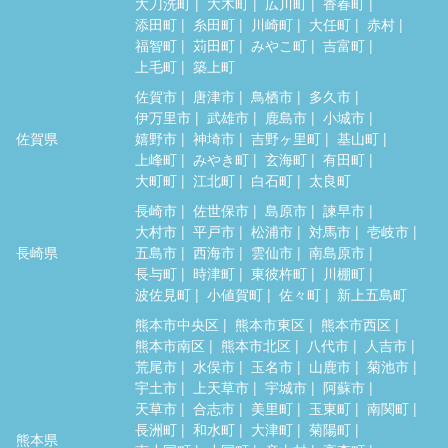
大刀洗町
大木町
広川町
香春町
添田町
糸田町
川崎町
大任町
赤村
福智町
苅田町
みやこ町
吉富町
上毛町
築上町
佐賀市
唐津市
鳥栖市
多久市
伊万里市
武雄市
鹿島市
小城市
佐賀県
嬉野市
神埼市
吉野ヶ里町
基山町
上峰町
みやき町
玄海町
有田町
大町町
江北町
白石町
太良町
長崎市
佐世保市
島原市
諫早市
大村市
平戸市
松浦市
対馬市
壱岐市
長崎県
五島市
西海市
雲仙市
南島原市
長与町
時津町
東彼杵町
川棚町
波佐見町
小値賀町
佐々町
新上五島町
熊本市中央区
熊本市東区
熊本市西区
熊本市南区
熊本市北区
八代市
人吉市
荒尾市
水俣市
玉名市
山鹿市
菊池市
宇土市
上天草市
宇城市
阿蘇市
天草市
合志市
美里町
玉東町
南関町
長洲町
和水町
大津町
菊陽町
熊本県