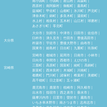
南小国町
小国町
産山村
高森町
西原村
南阿蘇村
御船町
嘉島町
益城町
甲佐町
山都町
氷川町
芦北町
津奈木町
錦町
多良木町
湯前町
水上村
相良村
五木村
山江村
球磨村
あさぎり町
苓北町
大分市
別府市
中津市
日田市
佐伯市
臼杵市
津久見市
竹田市
豊後高田市
大分県
杵築市
宇佐市
豊後大野市
由布市
国東市
姫島村
日出町
九重町
玖珠町
宮崎市
都城市
延岡市
日南市
小林市
日向市
串間市
西都市
えびの市
三股町
高原町
国富町
綾町
高鍋町
宮崎県
新富町
西米良村
木城町
川南町
都農町
門川町
諸塚村
椎葉村
美郷町
高千穂町
日之影町
五ヶ瀬町
鹿児島市
鹿屋市
枕崎市
阿久根市
出水市
指宿市
西之表市
垂水市
薩摩川内市
日置市
曽於市
霧島市
いちき串木野市
南さつま市
志布志市