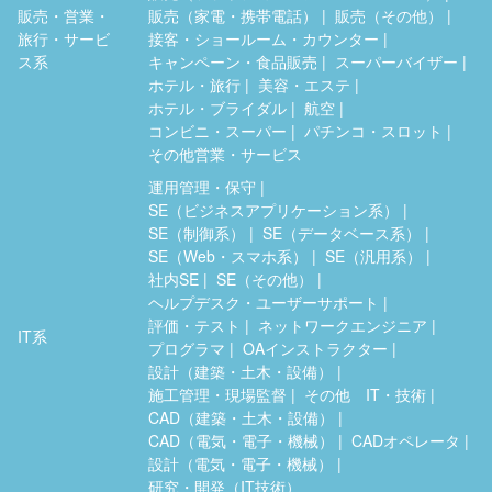
販売・営業・
販売（家電・携帯電話）
販売（その他）
旅行・サービ
接客・ショールーム・カウンター
ス系
キャンペーン・食品販売
スーパーバイザー
ホテル・旅行
美容・エステ
ホテル・ブライダル
航空
コンビニ・スーパー
パチンコ・スロット
その他営業・サービス
運用管理・保守
SE（ビジネスアプリケーション系）
SE（制御系）
SE（データベース系）
SE（Web・スマホ系）
SE（汎用系）
社内SE
SE（その他）
ヘルプデスク・ユーザーサポート
評価・テスト
ネットワークエンジニア
IT系
プログラマ
OAインストラクター
設計（建築・土木・設備）
施工管理・現場監督
その他 IT・技術
CAD（建築・土木・設備）
CAD（電気・電子・機械）
CADオペレータ
設計（電気・電子・機械）
研究・開発（IT技術）