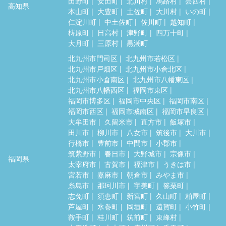
田野町
安田町
北川村
馬路村
芸西村
高知県
本山町
大豊町
土佐町
大川村
いの町
仁淀川町
中土佐町
佐川町
越知町
梼原町
日高村
津野町
四万十町
大月町
三原村
黒潮町
北九州市門司区
北九州市若松区
北九州市戸畑区
北九州市小倉北区
北九州市小倉南区
北九州市八幡東区
北九州市八幡西区
福岡市東区
福岡市博多区
福岡市中央区
福岡市南区
福岡市西区
福岡市城南区
福岡市早良区
大牟田市
久留米市
直方市
飯塚市
田川市
柳川市
八女市
筑後市
大川市
行橋市
豊前市
中間市
小郡市
筑紫野市
春日市
大野城市
宗像市
福岡県
太宰府市
古賀市
福津市
うきは市
宮若市
嘉麻市
朝倉市
みやま市
糸島市
那珂川市
宇美町
篠栗町
志免町
須恵町
新宮町
久山町
粕屋町
芦屋町
水巻町
岡垣町
遠賀町
小竹町
鞍手町
桂川町
筑前町
東峰村