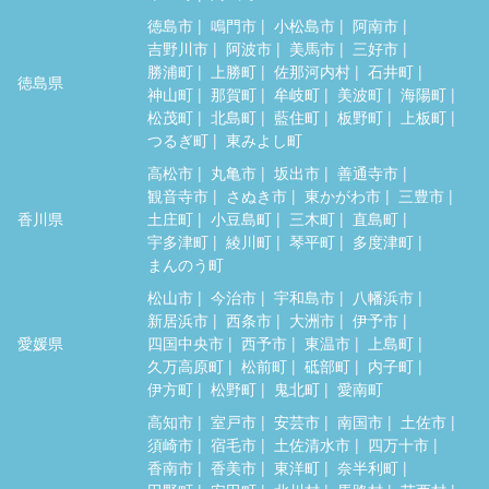
徳島市
鳴門市
小松島市
阿南市
吉野川市
阿波市
美馬市
三好市
勝浦町
上勝町
佐那河内村
石井町
徳島県
神山町
那賀町
牟岐町
美波町
海陽町
松茂町
北島町
藍住町
板野町
上板町
つるぎ町
東みよし町
高松市
丸亀市
坂出市
善通寺市
観音寺市
さぬき市
東かがわ市
三豊市
香川県
土庄町
小豆島町
三木町
直島町
宇多津町
綾川町
琴平町
多度津町
まんのう町
松山市
今治市
宇和島市
八幡浜市
新居浜市
西条市
大洲市
伊予市
愛媛県
四国中央市
西予市
東温市
上島町
久万高原町
松前町
砥部町
内子町
伊方町
松野町
鬼北町
愛南町
高知市
室戸市
安芸市
南国市
土佐市
須崎市
宿毛市
土佐清水市
四万十市
香南市
香美市
東洋町
奈半利町