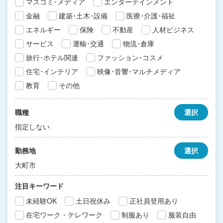
マスコミ･メディア
エンターテインメント
金融
建築･土木･設備
医療･介護･福祉
エネルギー
保険
不動産
人材ビジネス
サービス
運輸･交通
物流･倉庫
旅行･ホテル関連
ファッション･コスメ
住宅･インテリア
映像･音響･マルチメディア
教育
その他
職種
選択
指定しない
勤務地
選択
大町市
注目キーワード
未経験OK
土日祝休み
正社員登用あり
在宅ワーク・テレワーク
制服あり
服装自由