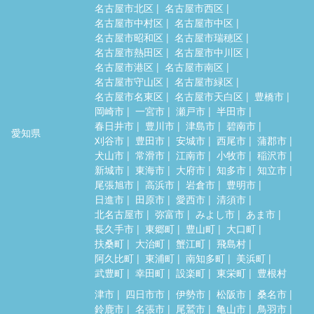
名古屋市北区
名古屋市西区
名古屋市中村区
名古屋市中区
名古屋市昭和区
名古屋市瑞穂区
名古屋市熱田区
名古屋市中川区
名古屋市港区
名古屋市南区
名古屋市守山区
名古屋市緑区
名古屋市名東区
名古屋市天白区
豊橋市
岡崎市
一宮市
瀬戸市
半田市
春日井市
豊川市
津島市
碧南市
愛知県
刈谷市
豊田市
安城市
西尾市
蒲郡市
犬山市
常滑市
江南市
小牧市
稲沢市
新城市
東海市
大府市
知多市
知立市
尾張旭市
高浜市
岩倉市
豊明市
日進市
田原市
愛西市
清須市
北名古屋市
弥富市
みよし市
あま市
長久手市
東郷町
豊山町
大口町
扶桑町
大治町
蟹江町
飛島村
阿久比町
東浦町
南知多町
美浜町
武豊町
幸田町
設楽町
東栄町
豊根村
津市
四日市市
伊勢市
松阪市
桑名市
鈴鹿市
名張市
尾鷲市
亀山市
鳥羽市