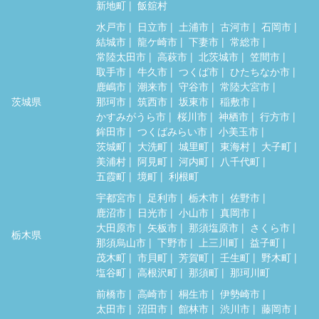
新地町
飯舘村
水戸市
日立市
土浦市
古河市
石岡市
結城市
龍ケ崎市
下妻市
常総市
常陸太田市
高萩市
北茨城市
笠間市
取手市
牛久市
つくば市
ひたちなか市
鹿嶋市
潮来市
守谷市
常陸大宮市
茨城県
那珂市
筑西市
坂東市
稲敷市
かすみがうら市
桜川市
神栖市
行方市
鉾田市
つくばみらい市
小美玉市
茨城町
大洗町
城里町
東海村
大子町
美浦村
阿見町
河内町
八千代町
五霞町
境町
利根町
宇都宮市
足利市
栃木市
佐野市
鹿沼市
日光市
小山市
真岡市
大田原市
矢板市
那須塩原市
さくら市
栃木県
那須烏山市
下野市
上三川町
益子町
茂木町
市貝町
芳賀町
壬生町
野木町
塩谷町
高根沢町
那須町
那珂川町
前橋市
高崎市
桐生市
伊勢崎市
太田市
沼田市
館林市
渋川市
藤岡市