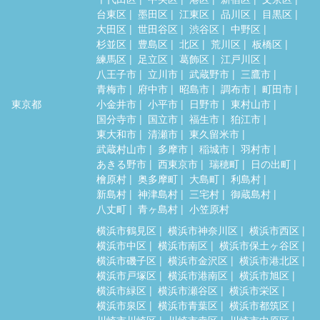
台東区
墨田区
江東区
品川区
目黒区
大田区
世田谷区
渋谷区
中野区
杉並区
豊島区
北区
荒川区
板橋区
練馬区
足立区
葛飾区
江戸川区
八王子市
立川市
武蔵野市
三鷹市
青梅市
府中市
昭島市
調布市
町田市
東京都
小金井市
小平市
日野市
東村山市
国分寺市
国立市
福生市
狛江市
東大和市
清瀬市
東久留米市
武蔵村山市
多摩市
稲城市
羽村市
あきる野市
西東京市
瑞穂町
日の出町
檜原村
奥多摩町
大島町
利島村
新島村
神津島村
三宅村
御蔵島村
八丈町
青ヶ島村
小笠原村
横浜市鶴見区
横浜市神奈川区
横浜市西区
横浜市中区
横浜市南区
横浜市保土ヶ谷区
横浜市磯子区
横浜市金沢区
横浜市港北区
横浜市戸塚区
横浜市港南区
横浜市旭区
横浜市緑区
横浜市瀬谷区
横浜市栄区
横浜市泉区
横浜市青葉区
横浜市都筑区
川崎市川崎区
川崎市幸区
川崎市中原区