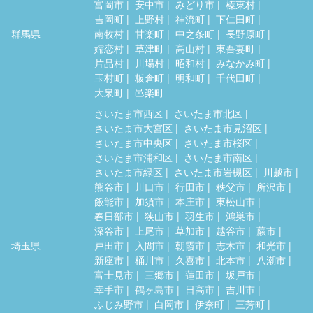
富岡市
安中市
みどり市
榛東村
吉岡町
上野村
神流町
下仁田町
群馬県
南牧村
甘楽町
中之条町
長野原町
嬬恋村
草津町
高山村
東吾妻町
片品村
川場村
昭和村
みなかみ町
玉村町
板倉町
明和町
千代田町
大泉町
邑楽町
さいたま市西区
さいたま市北区
さいたま市大宮区
さいたま市見沼区
さいたま市中央区
さいたま市桜区
さいたま市浦和区
さいたま市南区
さいたま市緑区
さいたま市岩槻区
川越市
熊谷市
川口市
行田市
秩父市
所沢市
飯能市
加須市
本庄市
東松山市
春日部市
狭山市
羽生市
鴻巣市
深谷市
上尾市
草加市
越谷市
蕨市
埼玉県
戸田市
入間市
朝霞市
志木市
和光市
新座市
桶川市
久喜市
北本市
八潮市
富士見市
三郷市
蓮田市
坂戸市
幸手市
鶴ヶ島市
日高市
吉川市
ふじみ野市
白岡市
伊奈町
三芳町