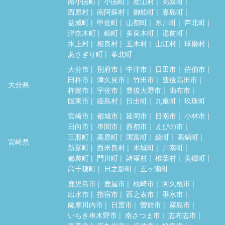
南小国町
小国町
産山村
高森町
西原村
南阿蘇村
御船町
嘉島町
益城町
甲佐町
山都町
氷川町
芦北町
津奈木町
錦町
多良木町
湯前町
水上村
相良村
五木村
山江村
球磨村
あさぎり町
苓北町
大分市
別府市
中津市
日田市
佐伯市
臼杵市
津久見市
竹田市
豊後高田市
大分県
杵築市
宇佐市
豊後大野市
由布市
国東市
姫島村
日出町
九重町
玖珠町
宮崎市
都城市
延岡市
日南市
小林市
日向市
串間市
西都市
えびの市
三股町
高原町
国富町
綾町
高鍋町
宮崎県
新富町
西米良村
木城町
川南町
都農町
門川町
諸塚村
椎葉村
美郷町
高千穂町
日之影町
五ヶ瀬町
鹿児島市
鹿屋市
枕崎市
阿久根市
出水市
指宿市
西之表市
垂水市
薩摩川内市
日置市
曽於市
霧島市
いちき串木野市
南さつま市
志布志市