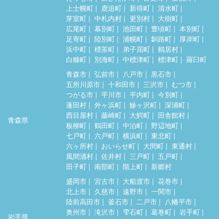
上士幌町
鹿追町
新得町
清水町
芽室町
中札内村
更別村
大樹町
広尾町
幕別町
池田町
豊頃町
本別町
足寄町
陸別町
浦幌町
釧路町
厚岸町
浜中町
標茶町
弟子屈町
鶴居村
白糠町
別海町
中標津町
標津町
羅臼町
青森市
弘前市
八戸市
黒石市
五所川原市
十和田市
三沢市
むつ市
つがる市
平川市
平内町
今別町
蓬田村
外ヶ浜町
鰺ヶ沢町
深浦町
西目屋村
藤崎町
大鰐町
田舎館村
青森県
板柳町
鶴田町
中泊町
野辺地町
七戸町
六戸町
横浜町
東北町
六ヶ所村
おいらせ町
大間町
東通村
風間浦村
佐井村
三戸町
五戸町
田子町
南部町
階上町
新郷村
盛岡市
宮古市
大船渡市
花巻市
北上市
久慈市
遠野市
一関市
陸前高田市
釜石市
二戸市
八幡平市
奥州市
滝沢市
雫石町
葛巻町
岩手町
岩手県