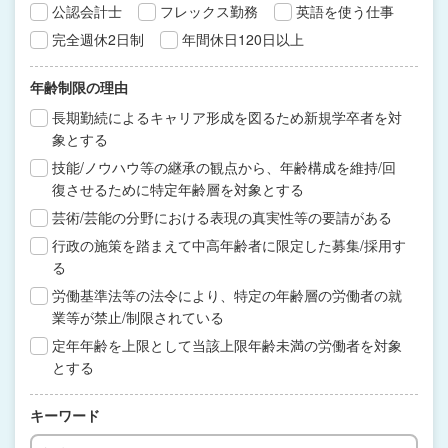
公認会計士
フレックス勤務
英語を使う仕事
完全週休2日制
年間休日120日以上
年齢制限の理由
長期勤続によるキャリア形成を図るため新規学卒者を対
象とする
技能/ノウハウ等の継承の観点から、年齢構成を維持/回
復させるために特定年齢層を対象とする
芸術/芸能の分野における表現の真実性等の要請がある
行政の施策を踏まえて中高年齢者に限定した募集/採用す
る
労働基準法等の法令により、特定の年齢層の労働者の就
業等が禁止/制限されている
定年年齢を上限として当該上限年齢未満の労働者を対象
とする
キーワード