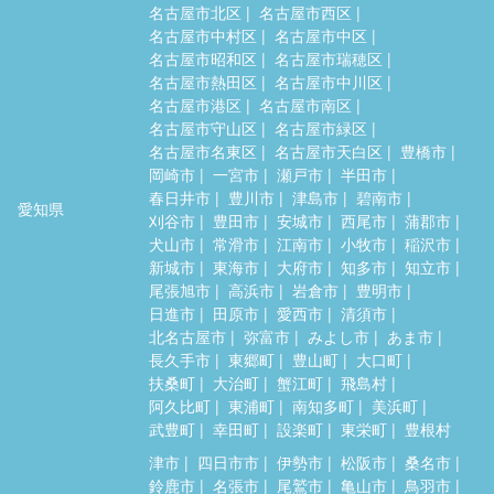
名古屋市北区
名古屋市西区
名古屋市中村区
名古屋市中区
名古屋市昭和区
名古屋市瑞穂区
名古屋市熱田区
名古屋市中川区
名古屋市港区
名古屋市南区
名古屋市守山区
名古屋市緑区
名古屋市名東区
名古屋市天白区
豊橋市
岡崎市
一宮市
瀬戸市
半田市
春日井市
豊川市
津島市
碧南市
愛知県
刈谷市
豊田市
安城市
西尾市
蒲郡市
犬山市
常滑市
江南市
小牧市
稲沢市
新城市
東海市
大府市
知多市
知立市
尾張旭市
高浜市
岩倉市
豊明市
日進市
田原市
愛西市
清須市
北名古屋市
弥富市
みよし市
あま市
長久手市
東郷町
豊山町
大口町
扶桑町
大治町
蟹江町
飛島村
阿久比町
東浦町
南知多町
美浜町
武豊町
幸田町
設楽町
東栄町
豊根村
津市
四日市市
伊勢市
松阪市
桑名市
鈴鹿市
名張市
尾鷲市
亀山市
鳥羽市