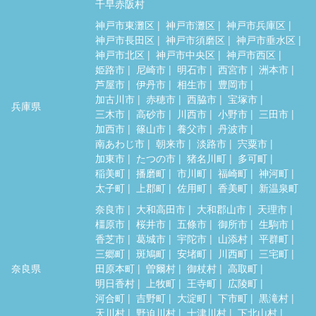
千早赤阪村
神戸市東灘区
神戸市灘区
神戸市兵庫区
神戸市長田区
神戸市須磨区
神戸市垂水区
神戸市北区
神戸市中央区
神戸市西区
姫路市
尼崎市
明石市
西宮市
洲本市
芦屋市
伊丹市
相生市
豊岡市
加古川市
赤穂市
西脇市
宝塚市
兵庫県
三木市
高砂市
川西市
小野市
三田市
加西市
篠山市
養父市
丹波市
南あわじ市
朝来市
淡路市
宍粟市
加東市
たつの市
猪名川町
多可町
稲美町
播磨町
市川町
福崎町
神河町
太子町
上郡町
佐用町
香美町
新温泉町
奈良市
大和高田市
大和郡山市
天理市
橿原市
桜井市
五條市
御所市
生駒市
香芝市
葛城市
宇陀市
山添村
平群町
三郷町
斑鳩町
安堵町
川西町
三宅町
奈良県
田原本町
曽爾村
御杖村
高取町
明日香村
上牧町
王寺町
広陵町
河合町
吉野町
大淀町
下市町
黒滝村
天川村
野迫川村
十津川村
下北山村