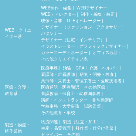
WEB制作・編集
WEBデザイナー
WEBディレクター
制作・編集・校正
映像・音響
DTPオペレーター
デザイナー（ファッション・アクセサリー）・
WEB・クリエ
パタンナー
イター系
デザイナー（住宅・インテリア）
イラストレーター・グラフィックデザイナー
カラーコーディネーター
オフィス設計
その他クリエイティブ系
医療事務
治験・CRA
介護・ヘルパー
看護師・准看護師
研究・開発・検査
薬剤師・栄養士・管理栄養士・医療技術者
医療・介護・
医療通訳・医療翻訳
その他医療
教育系
養護教諭・保育士・幼稚園事務
講師・インストラクター・非常勤講師
学校事務・大学事務
試験監督
その他教育・学校
物流関連
製造（組立・加工）
製造・物流・
生産・品質管理
軽作業・仕分け作業
軽作業他
ドライバー
その他