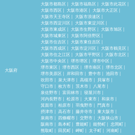
大阪市都島区
大阪市福島区
大阪市此花区
大阪市西区
大阪市港区
大阪市大正区
大阪市天王寺区
大阪市浪速区
大阪市西淀川区
大阪市東淀川区
大阪市東成区
大阪市生野区
大阪市旭区
大阪市城東区
大阪市阿倍野区
大阪市住吉区
大阪市東住吉区
大阪市西成区
大阪市淀川区
大阪市鶴見区
大阪市住之江区
大阪市平野区
大阪市北区
大阪市中央区
堺市堺区
堺市中区
堺市東区
堺市西区
堺市南区
堺市北区
大阪府
堺市美原区
岸和田市
豊中市
池田市
吹田市
泉大津市
高槻市
貝塚市
守口市
枚方市
茨木市
八尾市
泉佐野市
富田林市
寝屋川市
河内長野市
松原市
大東市
和泉市
箕面市
柏原市
羽曳野市
門真市
摂津市
高石市
藤井寺市
東大阪市
泉南市
四條畷市
交野市
大阪狭山市
阪南市
島本町
豊能町
能勢町
忠岡町
熊取町
田尻町
岬町
太子町
河南町