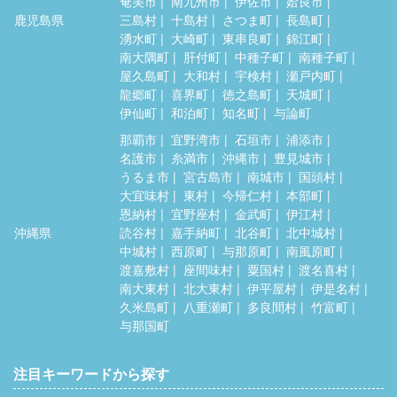
奄美市
南九州市
伊佐市
姶良市
鹿児島県
三島村
十島村
さつま町
長島町
湧水町
大崎町
東串良町
錦江町
南大隅町
肝付町
中種子町
南種子町
屋久島町
大和村
宇検村
瀬戸内町
龍郷町
喜界町
徳之島町
天城町
伊仙町
和泊町
知名町
与論町
那覇市
宜野湾市
石垣市
浦添市
名護市
糸満市
沖縄市
豊見城市
うるま市
宮古島市
南城市
国頭村
大宜味村
東村
今帰仁村
本部町
恩納村
宜野座村
金武町
伊江村
沖縄県
読谷村
嘉手納町
北谷町
北中城村
中城村
西原町
与那原町
南風原町
渡嘉敷村
座間味村
粟国村
渡名喜村
南大東村
北大東村
伊平屋村
伊是名村
久米島町
八重瀬町
多良間村
竹富町
与那国町
注目キーワードから探す