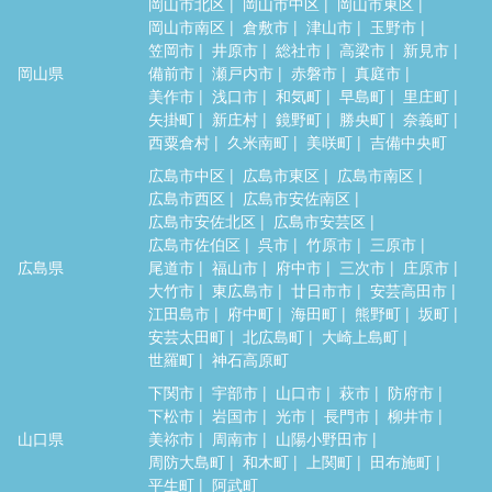
岡山市北区
岡山市中区
岡山市東区
岡山市南区
倉敷市
津山市
玉野市
笠岡市
井原市
総社市
高梁市
新見市
岡山県
備前市
瀬戸内市
赤磐市
真庭市
美作市
浅口市
和気町
早島町
里庄町
矢掛町
新庄村
鏡野町
勝央町
奈義町
西粟倉村
久米南町
美咲町
吉備中央町
広島市中区
広島市東区
広島市南区
広島市西区
広島市安佐南区
広島市安佐北区
広島市安芸区
広島市佐伯区
呉市
竹原市
三原市
広島県
尾道市
福山市
府中市
三次市
庄原市
大竹市
東広島市
廿日市市
安芸高田市
江田島市
府中町
海田町
熊野町
坂町
安芸太田町
北広島町
大崎上島町
世羅町
神石高原町
下関市
宇部市
山口市
萩市
防府市
下松市
岩国市
光市
長門市
柳井市
山口県
美祢市
周南市
山陽小野田市
周防大島町
和木町
上関町
田布施町
平生町
阿武町