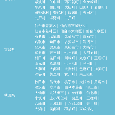
紫波町
矢巾町
西和賀町
金ケ崎町
平泉町
住田町
大槌町
山田町
岩泉町
田野畑村
普代村
軽米町
野田村
九戸村
洋野町
一戸町
仙台市青葉区
仙台市宮城野区
仙台市若林区
仙台市太白区
仙台市泉区
石巻市
塩竈市
気仙沼市
白石市
名取市
角田市
多賀城市
岩沼市
登米市
栗原市
東松島市
大崎市
宮城県
富谷市
蔵王町
七ヶ宿町
大河原町
村田町
柴田町
川崎町
丸森町
亘理町
山元町
松島町
七ヶ浜町
利府町
大和町
大郷町
大衡村
色麻町
加美町
涌谷町
美里町
女川町
南三陸町
秋田市
能代市
横手市
大館市
男鹿市
湯沢市
鹿角市
由利本荘市
潟上市
大仙市
北秋田市
にかほ市
仙北市
秋田県
小坂町
上小阿仁村
藤里町
三種町
八峰町
五城目町
八郎潟町
井川町
大潟村
美郷町
羽後町
東成瀬村