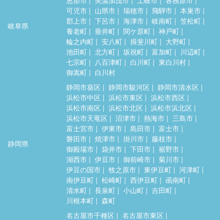
可児市
山県市
瑞穂市
飛騨市
本巣市
郡上市
下呂市
海津市
岐南町
笠松町
岐阜県
養老町
垂井町
関ケ原町
神戸町
輪之内町
安八町
揖斐川町
大野町
池田町
北方町
坂祝町
富加町
川辺町
七宗町
八百津町
白川町
東白川村
御嵩町
白川村
静岡市葵区
静岡市駿河区
静岡市清水区
浜松市中区
浜松市東区
浜松市西区
浜松市南区
浜松市北区
浜松市浜北区
浜松市天竜区
沼津市
熱海市
三島市
富士宮市
伊東市
島田市
富士市
磐田市
焼津市
掛川市
藤枝市
静岡県
御殿場市
袋井市
下田市
裾野市
湖西市
伊豆市
御前崎市
菊川市
伊豆の国市
牧之原市
東伊豆町
河津町
南伊豆町
松崎町
西伊豆町
函南町
清水町
長泉町
小山町
吉田町
川根本町
森町
名古屋市千種区
名古屋市東区