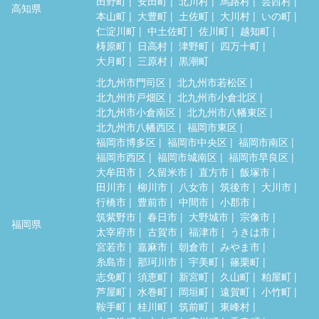
田野町
安田町
北川村
馬路村
芸西村
高知県
本山町
大豊町
土佐町
大川村
いの町
仁淀川町
中土佐町
佐川町
越知町
梼原町
日高村
津野町
四万十町
大月町
三原村
黒潮町
北九州市門司区
北九州市若松区
北九州市戸畑区
北九州市小倉北区
北九州市小倉南区
北九州市八幡東区
北九州市八幡西区
福岡市東区
福岡市博多区
福岡市中央区
福岡市南区
福岡市西区
福岡市城南区
福岡市早良区
大牟田市
久留米市
直方市
飯塚市
田川市
柳川市
八女市
筑後市
大川市
行橋市
豊前市
中間市
小郡市
筑紫野市
春日市
大野城市
宗像市
福岡県
太宰府市
古賀市
福津市
うきは市
宮若市
嘉麻市
朝倉市
みやま市
糸島市
那珂川市
宇美町
篠栗町
志免町
須恵町
新宮町
久山町
粕屋町
芦屋町
水巻町
岡垣町
遠賀町
小竹町
鞍手町
桂川町
筑前町
東峰村