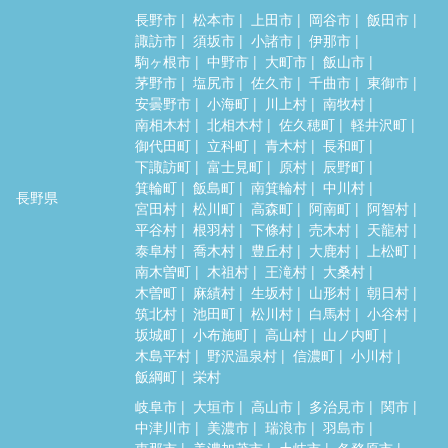
長野市
松本市
上田市
岡谷市
飯田市
諏訪市
須坂市
小諸市
伊那市
駒ヶ根市
中野市
大町市
飯山市
茅野市
塩尻市
佐久市
千曲市
東御市
安曇野市
小海町
川上村
南牧村
南相木村
北相木村
佐久穂町
軽井沢町
御代田町
立科町
青木村
長和町
下諏訪町
富士見町
原村
辰野町
箕輪町
飯島町
南箕輪村
中川村
長野県
宮田村
松川町
高森町
阿南町
阿智村
平谷村
根羽村
下條村
売木村
天龍村
泰阜村
喬木村
豊丘村
大鹿村
上松町
南木曽町
木祖村
王滝村
大桑村
木曽町
麻績村
生坂村
山形村
朝日村
筑北村
池田町
松川村
白馬村
小谷村
坂城町
小布施町
高山村
山ノ内町
木島平村
野沢温泉村
信濃町
小川村
飯綱町
栄村
岐阜市
大垣市
高山市
多治見市
関市
中津川市
美濃市
瑞浪市
羽島市
恵那市
美濃加茂市
土岐市
各務原市