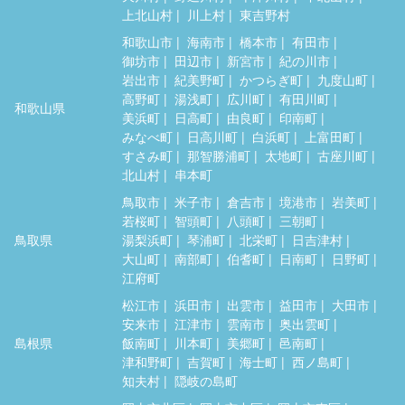
上北山村
川上村
東吉野村
和歌山市
海南市
橋本市
有田市
御坊市
田辺市
新宮市
紀の川市
岩出市
紀美野町
かつらぎ町
九度山町
高野町
湯浅町
広川町
有田川町
和歌山県
美浜町
日高町
由良町
印南町
みなべ町
日高川町
白浜町
上富田町
すさみ町
那智勝浦町
太地町
古座川町
北山村
串本町
鳥取市
米子市
倉吉市
境港市
岩美町
若桜町
智頭町
八頭町
三朝町
鳥取県
湯梨浜町
琴浦町
北栄町
日吉津村
大山町
南部町
伯耆町
日南町
日野町
江府町
松江市
浜田市
出雲市
益田市
大田市
安来市
江津市
雲南市
奥出雲町
島根県
飯南町
川本町
美郷町
邑南町
津和野町
吉賀町
海士町
西ノ島町
知夫村
隠岐の島町