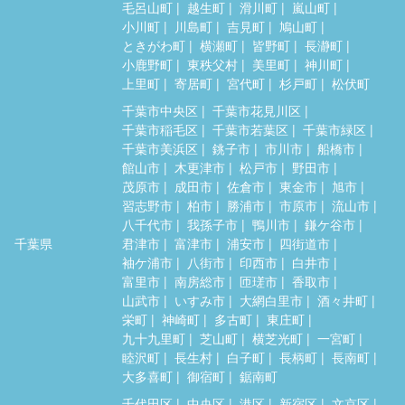
毛呂山町
越生町
滑川町
嵐山町
小川町
川島町
吉見町
鳩山町
ときがわ町
横瀬町
皆野町
長瀞町
小鹿野町
東秩父村
美里町
神川町
上里町
寄居町
宮代町
杉戸町
松伏町
千葉市中央区
千葉市花見川区
千葉市稲毛区
千葉市若葉区
千葉市緑区
千葉市美浜区
銚子市
市川市
船橋市
館山市
木更津市
松戸市
野田市
茂原市
成田市
佐倉市
東金市
旭市
習志野市
柏市
勝浦市
市原市
流山市
八千代市
我孫子市
鴨川市
鎌ケ谷市
千葉県
君津市
富津市
浦安市
四街道市
袖ケ浦市
八街市
印西市
白井市
富里市
南房総市
匝瑳市
香取市
山武市
いすみ市
大網白里市
酒々井町
栄町
神崎町
多古町
東庄町
九十九里町
芝山町
横芝光町
一宮町
睦沢町
長生村
白子町
長柄町
長南町
大多喜町
御宿町
鋸南町
千代田区
中央区
港区
新宿区
文京区