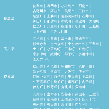
徳島市
鳴門市
小松島市
阿南市
吉野川市
阿波市
美馬市
三好市
勝浦町
上勝町
佐那河内村
石井町
徳島県
神山町
那賀町
牟岐町
美波町
海陽町
松茂町
北島町
藍住町
板野町
上板町
つるぎ町
東みよし町
高松市
丸亀市
坂出市
善通寺市
観音寺市
さぬき市
東かがわ市
三豊市
香川県
土庄町
小豆島町
三木町
直島町
宇多津町
綾川町
琴平町
多度津町
まんのう町
松山市
今治市
宇和島市
八幡浜市
新居浜市
西条市
大洲市
伊予市
愛媛県
四国中央市
西予市
東温市
上島町
久万高原町
松前町
砥部町
内子町
伊方町
松野町
鬼北町
愛南町
高知市
室戸市
安芸市
南国市
土佐市
須崎市
宿毛市
土佐清水市
四万十市
香南市
香美市
東洋町
奈半利町