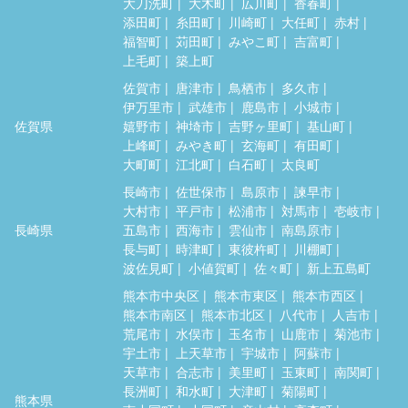
大刀洗町
大木町
広川町
香春町
添田町
糸田町
川崎町
大任町
赤村
福智町
苅田町
みやこ町
吉富町
上毛町
築上町
佐賀市
唐津市
鳥栖市
多久市
伊万里市
武雄市
鹿島市
小城市
佐賀県
嬉野市
神埼市
吉野ヶ里町
基山町
上峰町
みやき町
玄海町
有田町
大町町
江北町
白石町
太良町
長崎市
佐世保市
島原市
諫早市
大村市
平戸市
松浦市
対馬市
壱岐市
長崎県
五島市
西海市
雲仙市
南島原市
長与町
時津町
東彼杵町
川棚町
波佐見町
小値賀町
佐々町
新上五島町
熊本市中央区
熊本市東区
熊本市西区
熊本市南区
熊本市北区
八代市
人吉市
荒尾市
水俣市
玉名市
山鹿市
菊池市
宇土市
上天草市
宇城市
阿蘇市
天草市
合志市
美里町
玉東町
南関町
長洲町
和水町
大津町
菊陽町
熊本県