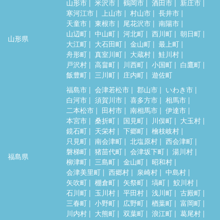
山形市
米沢市
鶴岡市
酒田市
新庄市
寒河江市
上山市
村山市
長井市
天童市
東根市
尾花沢市
南陽市
山辺町
中山町
河北町
西川町
朝日町
山形県
大江町
大石田町
金山町
最上町
舟形町
真室川町
大蔵村
鮭川村
戸沢村
高畠町
川西町
小国町
白鷹町
飯豊町
三川町
庄内町
遊佐町
福島市
会津若松市
郡山市
いわき市
白河市
須賀川市
喜多方市
相馬市
二本松市
田村市
南相馬市
伊達市
本宮市
桑折町
国見町
川俣町
大玉村
鏡石町
天栄村
下郷町
檜枝岐村
只見町
南会津町
北塩原村
西会津町
磐梯町
猪苗代町
会津坂下町
湯川村
福島県
柳津町
三島町
金山町
昭和村
会津美里町
西郷村
泉崎村
中島村
矢吹町
棚倉町
矢祭町
塙町
鮫川村
石川町
玉川村
平田村
浅川町
古殿町
三春町
小野町
広野町
楢葉町
富岡町
川内村
大熊町
双葉町
浪江町
葛尾村