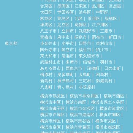
台東区
墨田区
江東区
品川区
目黒区
大田区
世田谷区
渋谷区
中野区
杉並区
豊島区
北区
荒川区
板橋区
練馬区
足立区
葛飾区
江戸川区
八王子市
立川市
武蔵野市
三鷹市
青梅市
府中市
昭島市
調布市
町田市
東京都
小金井市
小平市
日野市
東村山市
国分寺市
国立市
福生市
狛江市
東大和市
清瀬市
東久留米市
武蔵村山市
多摩市
稲城市
羽村市
あきる野市
西東京市
瑞穂町
日の出町
檜原村
奥多摩町
大島町
利島村
新島村
神津島村
三宅村
御蔵島村
八丈町
青ヶ島村
小笠原村
横浜市鶴見区
横浜市神奈川区
横浜市西区
横浜市中区
横浜市南区
横浜市保土ヶ谷区
横浜市磯子区
横浜市金沢区
横浜市港北区
横浜市戸塚区
横浜市港南区
横浜市旭区
横浜市緑区
横浜市瀬谷区
横浜市栄区
横浜市泉区
横浜市青葉区
横浜市都筑区
川崎市川崎区
川崎市幸区
川崎市中原区