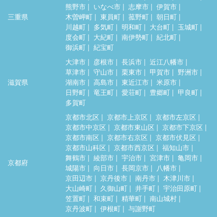
熊野市
いなべ市
志摩市
伊賀市
三重県
木曽岬町
東員町
菰野町
朝日町
川越町
多気町
明和町
大台町
玉城町
度会町
大紀町
南伊勢町
紀北町
御浜町
紀宝町
大津市
彦根市
長浜市
近江八幡市
草津市
守山市
栗東市
甲賀市
野洲市
滋賀県
湖南市
高島市
東近江市
米原市
日野町
竜王町
愛荘町
豊郷町
甲良町
多賀町
京都市北区
京都市上京区
京都市左京区
京都市中京区
京都市東山区
京都市下京区
京都市南区
京都市右京区
京都市伏見区
京都市山科区
京都市西京区
福知山市
舞鶴市
綾部市
宇治市
宮津市
亀岡市
京都府
城陽市
向日市
長岡京市
八幡市
京田辺市
京丹後市
南丹市
木津川市
大山崎町
久御山町
井手町
宇治田原町
笠置町
和束町
精華町
南山城村
京丹波町
伊根町
与謝野町