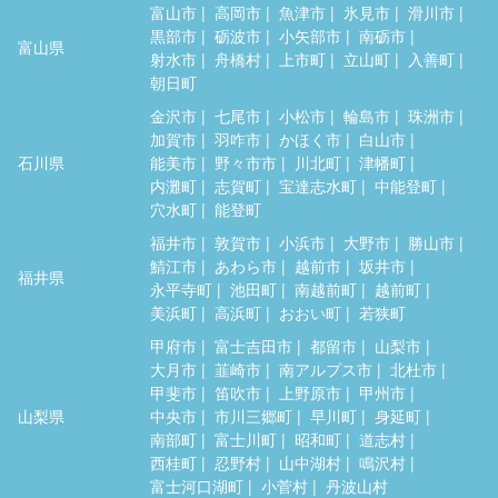
富山市
高岡市
魚津市
氷見市
滑川市
黒部市
砺波市
小矢部市
南砺市
富山県
射水市
舟橋村
上市町
立山町
入善町
朝日町
金沢市
七尾市
小松市
輪島市
珠洲市
加賀市
羽咋市
かほく市
白山市
石川県
能美市
野々市市
川北町
津幡町
内灘町
志賀町
宝達志水町
中能登町
穴水町
能登町
福井市
敦賀市
小浜市
大野市
勝山市
鯖江市
あわら市
越前市
坂井市
福井県
永平寺町
池田町
南越前町
越前町
美浜町
高浜町
おおい町
若狭町
甲府市
富士吉田市
都留市
山梨市
大月市
韮崎市
南アルプス市
北杜市
甲斐市
笛吹市
上野原市
甲州市
山梨県
中央市
市川三郷町
早川町
身延町
南部町
富士川町
昭和町
道志村
西桂町
忍野村
山中湖村
鳴沢村
富士河口湖町
小菅村
丹波山村