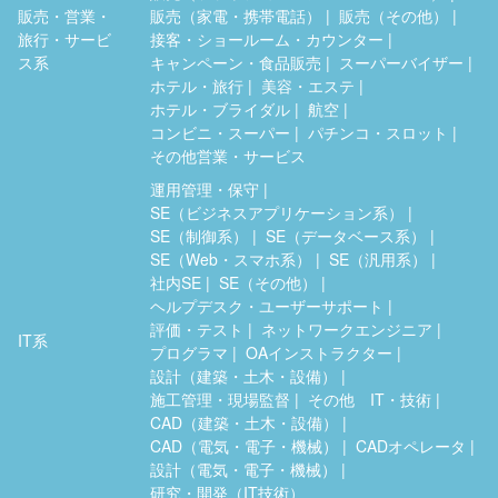
販売・営業・
販売（家電・携帯電話）
販売（その他）
旅行・サービ
接客・ショールーム・カウンター
ス系
キャンペーン・食品販売
スーパーバイザー
ホテル・旅行
美容・エステ
ホテル・ブライダル
航空
コンビニ・スーパー
パチンコ・スロット
その他営業・サービス
運用管理・保守
SE（ビジネスアプリケーション系）
SE（制御系）
SE（データベース系）
SE（Web・スマホ系）
SE（汎用系）
社内SE
SE（その他）
ヘルプデスク・ユーザーサポート
評価・テスト
ネットワークエンジニア
IT系
プログラマ
OAインストラクター
設計（建築・土木・設備）
施工管理・現場監督
その他 IT・技術
CAD（建築・土木・設備）
CAD（電気・電子・機械）
CADオペレータ
設計（電気・電子・機械）
研究・開発（IT技術）