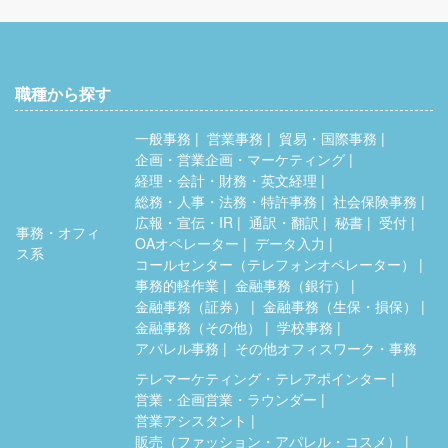
職種から探す
一般事務
営業事務
貿易・国際事務
企画・営業企画・マーケティング
経理・会計・財務・英文経理
総務・人事・法務・特許事務
社会保険事務
広報・宣伝・IR
通訳・翻訳
秘書
受付
事務・オフィ
OAオペレーター
データ入力
ス系
コールセンター（テレフォンオペレーター）
事務的軽作業
金融事務（銀行）
金融事務（証券）
金融事務（生保・損保）
金融事務（その他）
学校事務
アパレル事務
その他オフィスワーク・事務
テレマーケティング・テレアポインター
営業・企画営業・ラウンダー
営業アシスタント
販売（ファッション・アパレル・コスメ）