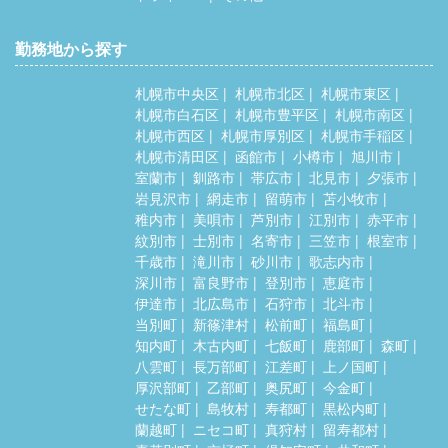
勤務地から探す
札幌市中央区
札幌市北区
札幌市東区
札幌市白石区
札幌市豊平区
札幌市南区
札幌市西区
札幌市厚別区
札幌市手稲区
札幌市清田区
函館市
小樽市
旭川市
室蘭市
釧路市
帯広市
北見市
夕張市
岩見沢市
網走市
留萌市
苫小牧市
稚内市
美唄市
芦別市
江別市
赤平市
紋別市
士別市
名寄市
三笠市
根室市
千歳市
滝川市
砂川市
歌志内市
深川市
富良野市
登別市
恵庭市
伊達市
北広島市
石狩市
北斗市
当別町
新篠津村
松前町
福島町
知内町
木古内町
七飯町
鹿部町
森町
八雲町
長万部町
江差町
上ノ国町
厚沢部町
乙部町
奥尻町
今金町
せたな町
島牧村
寿都町
黒松内町
蘭越町
ニセコ町
真狩村
留寿都村