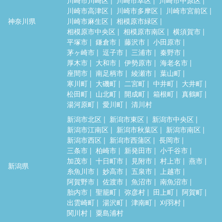
川崎市高津区
川崎市多摩区
川崎市宮前区
神奈川県
川崎市麻生区
相模原市緑区
相模原市中央区
相模原市南区
横須賀市
平塚市
鎌倉市
藤沢市
小田原市
茅ヶ崎市
逗子市
三浦市
秦野市
厚木市
大和市
伊勢原市
海老名市
座間市
南足柄市
綾瀬市
葉山町
寒川町
大磯町
二宮町
中井町
大井町
松田町
山北町
開成町
箱根町
真鶴町
湯河原町
愛川町
清川村
新潟市北区
新潟市東区
新潟市中央区
新潟市江南区
新潟市秋葉区
新潟市南区
新潟市西区
新潟市西蒲区
長岡市
三条市
柏崎市
新発田市
小千谷市
加茂市
十日町市
見附市
村上市
燕市
新潟県
糸魚川市
妙高市
五泉市
上越市
阿賀野市
佐渡市
魚沼市
南魚沼市
胎内市
聖籠町
弥彦村
田上町
阿賀町
出雲崎町
湯沢町
津南町
刈羽村
関川村
粟島浦村