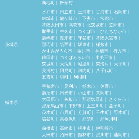
新地町
飯舘村
水戸市
日立市
土浦市
古河市
石岡市
結城市
龍ケ崎市
下妻市
常総市
常陸太田市
高萩市
北茨城市
笠間市
取手市
牛久市
つくば市
ひたちなか市
鹿嶋市
潮来市
守谷市
常陸大宮市
茨城県
那珂市
筑西市
坂東市
稲敷市
かすみがうら市
桜川市
神栖市
行方市
鉾田市
つくばみらい市
小美玉市
茨城町
大洗町
城里町
東海村
大子町
美浦村
阿見町
河内町
八千代町
五霞町
境町
利根町
宇都宮市
足利市
栃木市
佐野市
鹿沼市
日光市
小山市
真岡市
大田原市
矢板市
那須塩原市
さくら市
栃木県
那須烏山市
下野市
上三川町
益子町
茂木町
市貝町
芳賀町
壬生町
野木町
塩谷町
高根沢町
那須町
那珂川町
前橋市
高崎市
桐生市
伊勢崎市
太田市
沼田市
館林市
渋川市
藤岡市