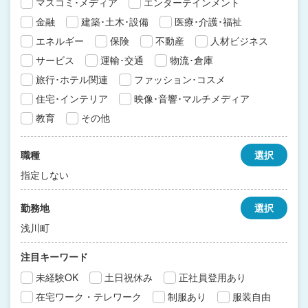
マスコミ･メディア
エンターテインメント
金融
建築･土木･設備
医療･介護･福祉
エネルギー
保険
不動産
人材ビジネス
サービス
運輸･交通
物流･倉庫
旅行･ホテル関連
ファッション･コスメ
住宅･インテリア
映像･音響･マルチメディア
教育
その他
職種
選択
指定しない
勤務地
選択
浅川町
注目キーワード
未経験OK
土日祝休み
正社員登用あり
在宅ワーク・テレワーク
制服あり
服装自由