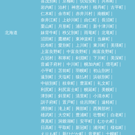
喜茂別町
京極町
倶知安町
共和町
岩内町
泊村
神恵内村
積丹町
古平町
仁木町
余市町
赤井川村
南幌町
奈井江町
上砂川町
由仁町
長沼町
栗山町
月形町
浦臼町
新十津川町
北海道
妹背牛町
秩父別町
雨竜町
北竜町
沼田町
鷹栖町
東神楽町
当麻町
比布町
愛別町
上川町
東川町
美瑛町
上富良野町
中富良野町
南富良野町
占冠村
和寒町
剣淵町
下川町
美深町
音威子府村
中川町
幌加内町
増毛町
小平町
苫前町
羽幌町
初山別村
遠別町
天塩町
猿払村
浜頓別町
中頓別町
枝幸町
豊富町
礼文町
利尻町
利尻富士町
幌延町
美幌町
津別町
斜里町
清里町
小清水町
訓子府町
置戸町
佐呂間町
遠軽町
湧別町
滝上町
興部町
西興部村
雄武町
大空町
豊浦町
壮瞥町
白老町
厚真町
洞爺湖町
安平町
むかわ町
日高町
平取町
新冠町
浦河町
様似町
えりも町
新ひだか町
音更町
士幌町