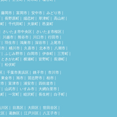
藤岡市
富岡市
安中市
みどり市
町
長野原町
嬬恋村
草津町
高山村
和町
千代田町
大泉町
邑楽町
さいたま市中央区
さいたま市桜区
川越市
熊谷市
川口市
行田市
市
羽生市
鴻巣市
深谷市
上尾市
座市
桶川市
久喜市
北本市
八潮市
市
ふじみ野市
白岡市
伊奈町
三芳町
ときがわ町
横瀬町
皆野町
長瀞町
町
松伏町
区
千葉市美浜区
銚子市
市川市
東金市
旭市
習志野市
柏市
津市
富津市
浦安市
四街道市
市
山武市
いすみ市
大網白里市
光町
一宮町
睦沢町
長生村
白子町
品川区
目黒区
大田区
世田谷区
立区
葛飾区
江戸川区
八王子市