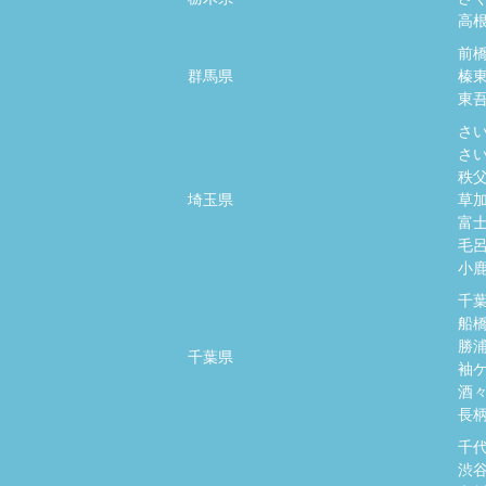
高
前
群馬県
榛
東
さ
さ
秩
埼玉県
草
富
毛
小
千
船
勝
千葉県
袖
酒
長
千
渋