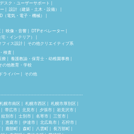
デスク・ユーザーサポート
ター
設計（建築・土木・設備）
AD（電気・電子・機械）
正
映像・音響
DTPオペレーター
住宅・インテリア）
オフィス設計
その他クリエイティブ系
・検査
医療
養護教諭・保育士・幼稚園事務
その他教育・学校
ドライバー
その他
札幌市南区
札幌市西区
札幌市厚別区
帯広市
北見市
夕張市
岩見沢市
紋別市
士別市
名寄市
三笠市
市
恵庭市
伊達市
北広島市
石狩市
町
鹿部町
森町
八雲町
長万部町