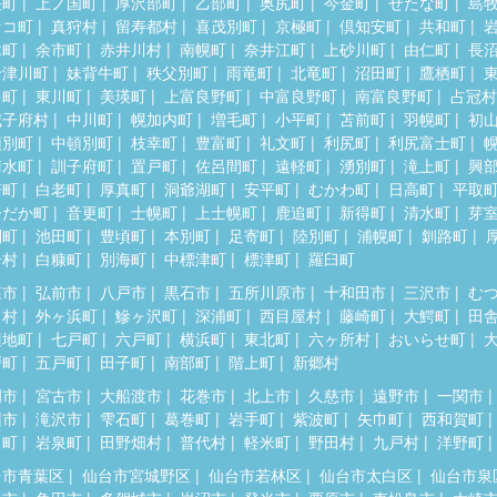
差町
上ノ国町
厚沢部町
乙部町
奥尻町
今金町
せたな町
島
セコ町
真狩村
留寿都村
喜茂別町
京極町
倶知安町
共和町
木町
余市町
赤井川村
南幌町
奈井江町
上砂川町
由仁町
長
十津川町
妹背牛町
秩父別町
雨竜町
北竜町
沼田町
鷹栖町
川町
東川町
美瑛町
上富良野町
中富良野町
南富良野町
占冠村
威子府村
中川町
幌加内町
増毛町
小平町
苫前町
羽幌町
初
頓別町
中頓別町
枝幸町
豊富町
礼文町
利尻町
利尻富士町
清水町
訓子府町
置戸町
佐呂間町
遠軽町
湧別町
滝上町
興
瞥町
白老町
厚真町
洞爺湖町
安平町
むかわ町
日高町
平取
ひだか町
音更町
士幌町
上士幌町
鹿追町
新得町
清水町
芽
別町
池田町
豊頃町
本別町
足寄町
陸別町
浦幌町
釧路町
居村
白糠町
別海町
中標津町
標津町
羅臼町
森市
弘前市
八戸市
黒石市
五所川原市
十和田市
三沢市
む
田村
外ヶ浜町
鰺ヶ沢町
深浦町
西目屋村
藤崎町
大鰐町
田
辺地町
七戸町
六戸町
横浜町
東北町
六ヶ所村
おいらせ町
戸町
五戸町
田子町
南部町
階上町
新郷村
岡市
宮古市
大船渡市
花巻市
北上市
久慈市
遠野市
一関市
州市
滝沢市
雫石町
葛巻町
岩手町
紫波町
矢巾町
西和賀町
田町
岩泉町
田野畑村
普代村
軽米町
野田村
九戸村
洋野町
台市青葉区
仙台市宮城野区
仙台市若林区
仙台市太白区
仙台市泉