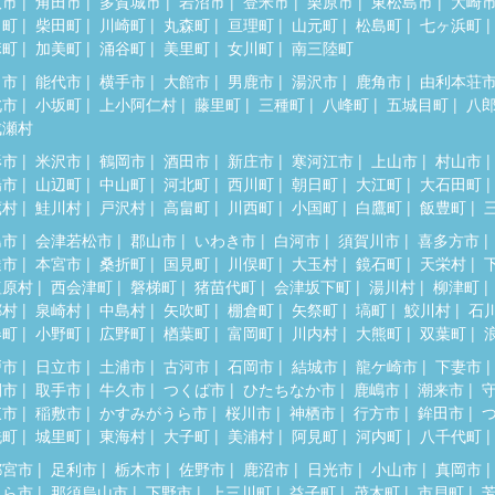
取市
角田市
多賀城市
岩沼市
登米市
栗原市
東松島市
大崎
田町
柴田町
川崎町
丸森町
亘理町
山元町
松島町
七ヶ浜町
麻町
加美町
涌谷町
美里町
女川町
南三陸町
田市
能代市
横手市
大館市
男鹿市
湯沢市
鹿角市
由利本荘
北市
小坂町
上小阿仁村
藤里町
三種町
八峰町
五城目町
八
成瀬村
形市
米沢市
鶴岡市
酒田市
新庄市
寒河江市
上山市
村山市
陽市
山辺町
中山町
河北町
西川町
朝日町
大江町
大石田町
蔵村
鮭川村
戸沢村
高畠町
川西町
小国町
白鷹町
飯豊町
島市
会津若松市
郡山市
いわき市
白河市
須賀川市
喜多方市
達市
本宮市
桑折町
国見町
川俣町
大玉村
鏡石町
天栄村
塩原村
西会津町
磐梯町
猪苗代町
会津坂下町
湯川村
柳津町
郷村
泉崎村
中島村
矢吹町
棚倉町
矢祭町
塙町
鮫川村
石
春町
小野町
広野町
楢葉町
富岡町
川内村
大熊町
双葉町
戸市
日立市
土浦市
古河市
石岡市
結城市
龍ケ崎市
下妻市
間市
取手市
牛久市
つくば市
ひたちなか市
鹿嶋市
潮来市
東市
稲敷市
かすみがうら市
桜川市
神栖市
行方市
鉾田市
洗町
城里町
東海村
大子町
美浦村
阿見町
河内町
八千代町
都宮市
足利市
栃木市
佐野市
鹿沼市
日光市
小山市
真岡市
くら市
那須烏山市
下野市
上三川町
益子町
茂木町
市貝町