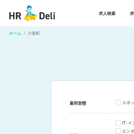
求人検索
ホーム
小坂町
スポ
雇用形態
IT･
エン