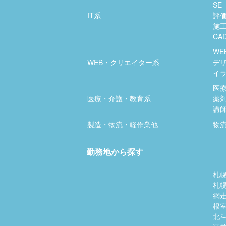
SE
IT系
評
施
CA
WE
WEB・クリエイター系
デ
イ
医
医療・介護・教育系
薬
講
製造・物流・軽作業他
物
勤務地から探す
札
札
網
根
北