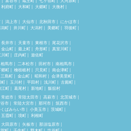
市
富谷市
蔵王町
七ヶ宿町
大河原町
利府町
大和町
大郷町
大衡村
市
潟上市
大仙市
北秋田市
にかほ市
郎潟町
井川町
大潟村
美郷町
羽後町
長井市
天童市
東根市
尾花沢市
金山町
最上町
舟形町
真室川町
三川町
庄内町
遊佐町
相馬市
二本松市
田村市
南相馬市
下郷町
檜枝岐村
只見町
南会津町
三島町
金山町
昭和村
会津美里町
川町
玉川村
平田村
浅川町
古殿町
浪江町
葛尾村
新地町
飯舘村
常総市
常陸太田市
高萩市
北茨城市
守谷市
常陸大宮市
那珂市
筑西市
つくばみらい市
小美玉市
茨城町
五霞町
境町
利根町
大田原市
矢板市
那須塩原市
芳賀町
壬生町
野木町
塩谷町