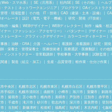
（Web・スマホ系）
SE（汎用系）
社内SE
SE（その他）
ヘルプ
価・テスト
ネットワークエンジニア
プログラマ
OAインストラク
工管理・現場監督
その他 IT・技術
CAD（建築・土木・設備）
C
Dオペレータ
設計（電気・電子・機械）
研究・開発（IT技術）
B制作・編集
WEBデザイナー
WEBディレクター
制作・編集・校
ザイナー（ファッション・アクセサリー）・パタンナー
デザイナー（
ラストレーター・グラフィックデザイナー
カラーコーディネーター
療事務
治験・CRA
介護・ヘルパー
看護師・准看護師
研究・開発
剤師・栄養士・管理栄養士・医療技術者
医療通訳・医療翻訳
その他
師・インストラクター・非常勤講師
学校事務・大学事務
試験監督
流関連
製造（組立・加工）
生産・品質管理
軽作業・仕分け作業
幌市中央区
札幌市北区
札幌市東区
札幌市白石区
札幌市豊平区
幌市手稲区
札幌市清田区
函館市
小樽市
旭川市
室蘭市
釧路市
走市
留萌市
苫小牧市
稚内市
美唄市
芦別市
江別市
赤平市
室市
千歳市
滝川市
砂川市
歌志内市
深川市
富良野市
登別
斗市
当別町
新篠津村
松前町
福島町
知内町
木古内町
七飯