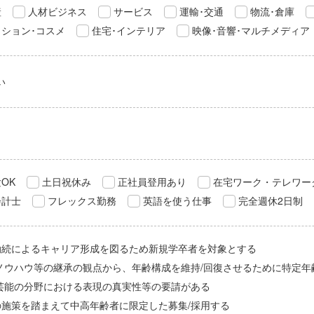
産
人材ビジネス
サービス
運輸･交通
物流･倉庫
ション･コスメ
住宅･インテリア
映像･音響･マルチメディア
い
OK
土日祝休み
正社員登用あり
在宅ワーク・テレワー
会計士
フレックス勤務
英語を使う仕事
完全週休2日制
勤続によるキャリア形成を図るため新規学卒者を対象とする
/ノウハウ等の継承の観点から、年齢構成を維持/回復させるために特定年
/芸能の分野における表現の真実性等の要請がある
の施策を踏まえて中高年齢者に限定した募集/採用する