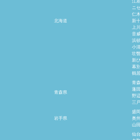
江
ニ
仁
北海道
新
上
音
浜
小
壮
新
幕
鶴
青
蓬
青森県
野
三
盛
岩手県
奥
山
仙