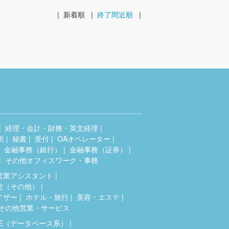
|
新着順
|
終了間近順
|
経理・会計・財務・英文経理
訳
秘書
受付
OAオペレーター
金融事務（銀行）
金融事務（証券）
その他オフィスワーク・事務
営業アシスタント
売（その他）
イザー
ホテル・旅行
美容・エステ
その他営業・サービス
SE（データベース系）