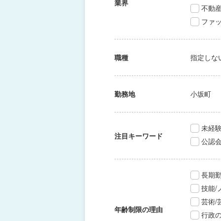
業界
不動
ファッ
職種
指定しな
勤務地
小坂町
未経験
注目キーワード
公認
長期
技能
芸術
年齢制限の理由
行政