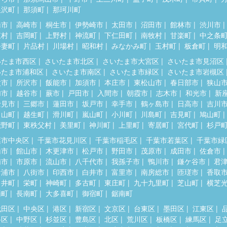
根沢町
那須町
那珂川町
橋市
高崎市
桐生市
伊勢崎市
太田市
沼田市
館林市
渋川市
東村
吉岡町
上野村
神流町
下仁田町
南牧村
甘楽町
中之条
吾妻町
片品村
川場村
昭和村
みなかみ町
玉村町
板倉町
明
いたま市西区
さいたま市北区
さいたま市大宮区
さいたま市見沼区
いたま市浦和区
さいたま市南区
さいたま市緑区
さいたま市岩槻区
父市
所沢市
飯能市
加須市
本庄市
東松山市
春日部市
狭山
加市
越谷市
蕨市
戸田市
入間市
朝霞市
志木市
和光市
新
士見市
三郷市
蓮田市
坂戸市
幸手市
鶴ヶ島市
日高市
吉川
呂山町
越生町
滑川町
嵐山町
小川町
川島町
吉見町
鳩山町
鹿野町
東秩父村
美里町
神川町
上里町
寄居町
宮代町
杉戸
葉市中央区
千葉市花見川区
千葉市稲毛区
千葉市若葉区
千葉市緑
橋市
館山市
木更津市
松戸市
野田市
茂原市
成田市
佐倉市
浦市
市原市
流山市
八千代市
我孫子市
鴨川市
鎌ケ谷市
君
ケ浦市
八街市
印西市
白井市
富里市
南房総市
匝瑳市
香取
々井町
栄町
神崎町
多古町
東庄町
九十九里町
芝山町
横芝
柄町
長南町
大多喜町
御宿町
鋸南町
代田区
中央区
港区
新宿区
文京区
台東区
墨田区
江東区
谷区
中野区
杉並区
豊島区
北区
荒川区
板橋区
練馬区
足