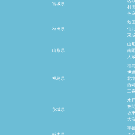
名
宮城県
村
色
秋
秋田県
仙
東
山
山形県
南
大
福
伊
福島県
北
西
三
水
笠
茨城県
坂
大
宇
栃木県
さ