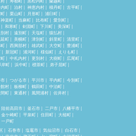
牧村
寿都町
黒松内町
蘭越町
岩内町
泊村
神恵内村
積丹町
古平町
沼町
栗山町
月形町
浦臼町
東神楽町
当麻町
比布町
愛別町
和寒町
剣淵町
下川町
美深町
山別村
遠別町
天塩町
猿払村
幌延町
美幌町
津別町
斜里町
清里町
部町
西興部村
雄武町
大空町
豊浦町
町
新冠町
浦河町
様似町
えりも町
室町
中札内村
更別村
大樹町
広尾町
厚岸町
浜中町
標茶町
弟子屈町
つ市
つがる市
平川市
平内町
今別町
舎館村
板柳町
鶴田町
中泊町
大間町
東通村
風間浦村
佐井村
陸前高田市
釜石市
二戸市
八幡平市
金ケ崎町
平泉町
住田町
大槌町
一戸町
区
石巻市
塩竈市
気仙沼市
白石市