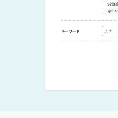
労働
定年
キーワード