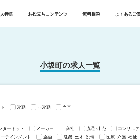
求人特集
お役立ちコンテンツ
無料相談
よくあるご
小坂町の求人一覧
ット
常勤
非常勤
当直
インターネット
メーカー
商社
流通･小売
コンサルテ
ターテインメント
金融
建築･土木･設備
医療･介護･福祉