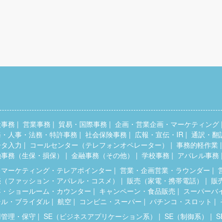
般事務
営業事務
貿易・国際事務
企画・営業企画・マーケティング
務・人事・法務・特許事務
社会保険事務
広報・宣伝・IR
通訳・翻
ータ入力
コールセンター（テレフォンオペレーター）
事務的軽作業
融事務（生保・損保）
金融事務（その他）
学校事務
アパレル事務
レマーケティング・テレアポインター
営業・企画営業・ラウンダー
売（ファッション・アパレル・コスメ）
販売（家電・携帯電話）
販
客・ショールーム・カウンター
キャンペーン・食品販売
スーパーバ
テル・ブライダル
航空
コンビニ・スーパー
パチンコ・スロット
用管理・保守
SE（ビジネスアプリケーション系）
SE（制御系）