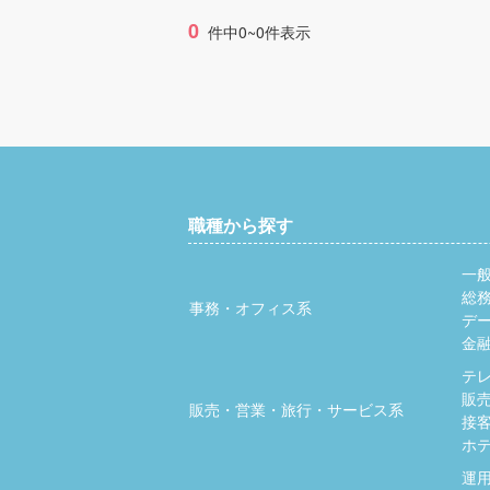
0
件中0~0件表示
職種から探す
一
総
事務・オフィス系
デ
金
テ
販
販売・営業・旅行・サービス系
接
ホ
運