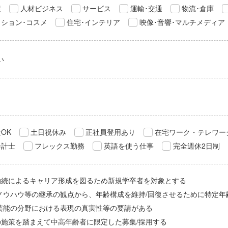
産
人材ビジネス
サービス
運輸･交通
物流･倉庫
ション･コスメ
住宅･インテリア
映像･音響･マルチメディア
い
OK
土日祝休み
正社員登用あり
在宅ワーク・テレワー
会計士
フレックス勤務
英語を使う仕事
完全週休2日制
勤続によるキャリア形成を図るため新規学卒者を対象とする
/ノウハウ等の継承の観点から、年齢構成を維持/回復させるために特定年
/芸能の分野における表現の真実性等の要請がある
の施策を踏まえて中高年齢者に限定した募集/採用する