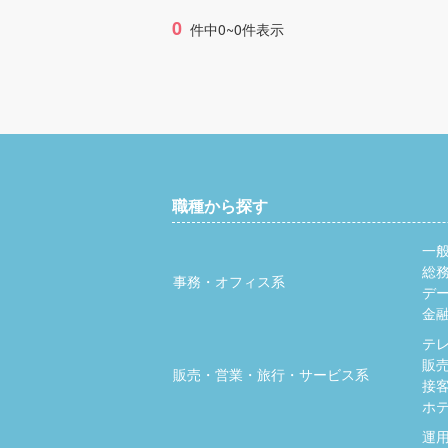
0
件中0~0件表示
職種から探す
一
総
事務・オフィス系
デ
金
テ
販
販売・営業・旅行・サービス系
接
ホ
運