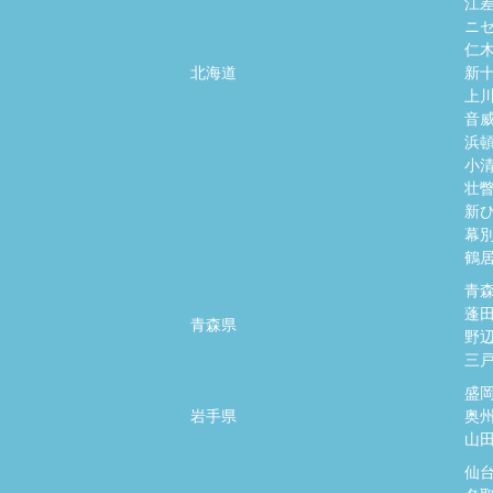
江
ニ
仁
北海道
新
上
音
浜
小
壮
新
幕
鶴
青
蓬
青森県
野
三
盛
岩手県
奥
山
仙