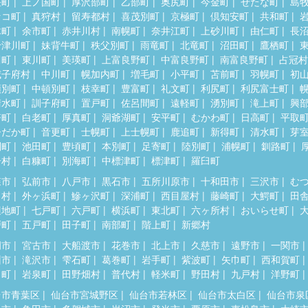
差町
上ノ国町
厚沢部町
乙部町
奥尻町
今金町
せたな町
島
セコ町
真狩村
留寿都村
喜茂別町
京極町
倶知安町
共和町
木町
余市町
赤井川村
南幌町
奈井江町
上砂川町
由仁町
長
十津川町
妹背牛町
秩父別町
雨竜町
北竜町
沼田町
鷹栖町
川町
東川町
美瑛町
上富良野町
中富良野町
南富良野町
占冠村
威子府村
中川町
幌加内町
増毛町
小平町
苫前町
羽幌町
初
頓別町
中頓別町
枝幸町
豊富町
礼文町
利尻町
利尻富士町
清水町
訓子府町
置戸町
佐呂間町
遠軽町
湧別町
滝上町
興
瞥町
白老町
厚真町
洞爺湖町
安平町
むかわ町
日高町
平取
ひだか町
音更町
士幌町
上士幌町
鹿追町
新得町
清水町
芽
別町
池田町
豊頃町
本別町
足寄町
陸別町
浦幌町
釧路町
居村
白糠町
別海町
中標津町
標津町
羅臼町
森市
弘前市
八戸市
黒石市
五所川原市
十和田市
三沢市
む
田村
外ヶ浜町
鰺ヶ沢町
深浦町
西目屋村
藤崎町
大鰐町
田
辺地町
七戸町
六戸町
横浜町
東北町
六ヶ所村
おいらせ町
戸町
五戸町
田子町
南部町
階上町
新郷村
岡市
宮古市
大船渡市
花巻市
北上市
久慈市
遠野市
一関市
州市
滝沢市
雫石町
葛巻町
岩手町
紫波町
矢巾町
西和賀町
田町
岩泉町
田野畑村
普代村
軽米町
野田村
九戸村
洋野町
台市青葉区
仙台市宮城野区
仙台市若林区
仙台市太白区
仙台市泉