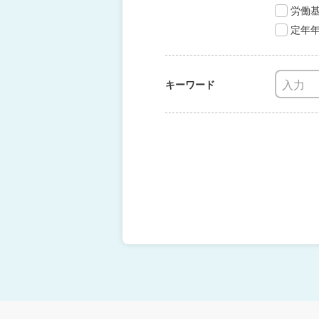
労働
定年
キーワード