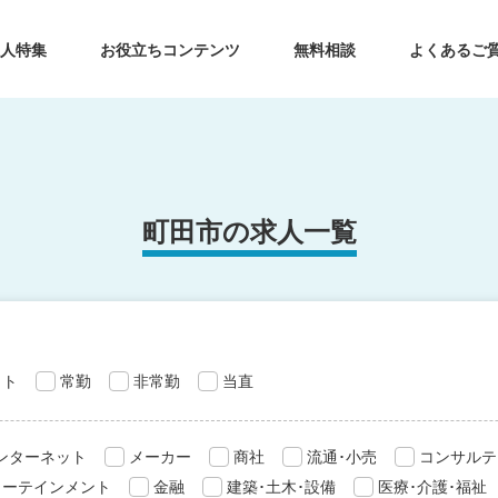
求人特集
お役立ちコンテンツ
無料相談
よくあるご
町田市の求人一覧
ット
常勤
非常勤
当直
インターネット
メーカー
商社
流通･小売
コンサルテ
ターテインメント
金融
建築･土木･設備
医療･介護･福祉