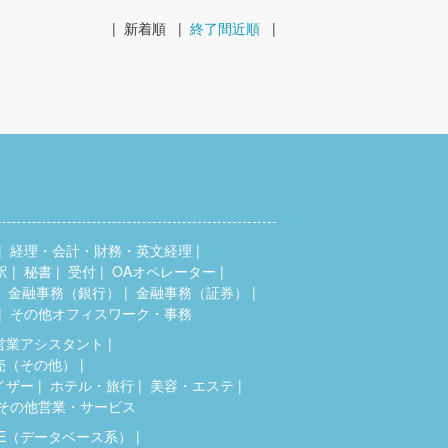
|
新着順
|
終了間近順
|
経理・会計・財務・英文経理
訳
秘書
受付
OAオペレーター
金融事務（銀行）
金融事務（証券）
その他オフィスワーク・事務
営業アシスタント
売（その他）
イザー
ホテル・旅行
美容・エステ
その他営業・サービス
SE（データベース系）