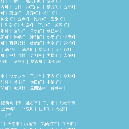
牧村
寿都町
黒松内町
蘭越町
岩内町
泊村
神恵内村
積丹町
古平町
沼町
栗山町
月形町
浦臼町
東神楽町
当麻町
比布町
愛別町
和寒町
剣淵町
下川町
美深町
山別村
遠別町
天塩町
猿払村
幌延町
美幌町
津別町
斜里町
清里町
部町
西興部村
雄武町
大空町
豊浦町
町
新冠町
浦河町
様似町
えりも町
室町
中札内村
更別村
大樹町
広尾町
厚岸町
浜中町
標茶町
弟子屈町
つ市
つがる市
平川市
平内町
今別町
舎館村
板柳町
鶴田町
中泊町
大間町
東通村
風間浦村
佐井村
陸前高田市
釜石市
二戸市
八幡平市
金ケ崎町
平泉町
住田町
大槌町
一戸町
区
石巻市
塩竈市
気仙沼市
白石市