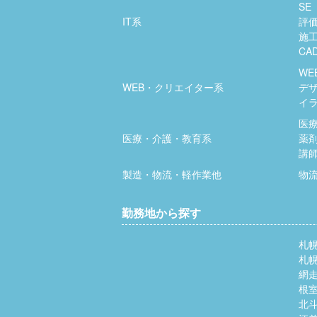
SE
IT系
評
施
CA
WE
WEB・クリエイター系
デ
イ
医
医療・介護・教育系
薬
講
製造・物流・軽作業他
物
勤務地から探す
札
札
網
根
北