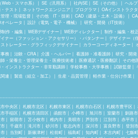
（Web・スマホ系）
SE（汎用系）
社内SE
SE（その他）
ヘルプ
価・テスト
ネットワークエンジニア
プログラマ
OAインストラク
工管理・現場監督
その他 IT・技術
CAD（建築・土木・設備）
C
Dオペレータ
設計（電気・電子・機械）
研究・開発（IT技術）
B制作・編集
WEBデザイナー
WEBディレクター
制作・編集・校
ザイナー（ファッション・アクセサリー）・パタンナー
デザイナー（
ラストレーター・グラフィックデザイナー
カラーコーディネーター
療事務
治験・CRA
介護・ヘルパー
看護師・准看護師
研究・開発
剤師・栄養士・管理栄養士・医療技術者
医療通訳・医療翻訳
その他
師・インストラクター・非常勤講師
学校事務・大学事務
試験監督
流関連
製造（組立・加工）
生産・品質管理
軽作業・仕分け作業
幌市中央区
札幌市北区
札幌市東区
札幌市白石区
札幌市豊平区
幌市手稲区
札幌市清田区
函館市
小樽市
旭川市
室蘭市
釧路市
走市
留萌市
苫小牧市
稚内市
美唄市
芦別市
江別市
赤平市
室市
千歳市
滝川市
砂川市
歌志内市
深川市
富良野市
登別
斗市
当別町
新篠津村
松前町
福島町
知内町
木古内町
七飯