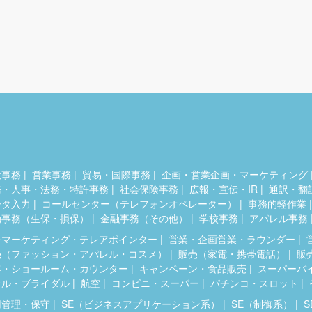
般事務
営業事務
貿易・国際事務
企画・営業企画・マーケティング
務・人事・法務・特許事務
社会保険事務
広報・宣伝・IR
通訳・翻
ータ入力
コールセンター（テレフォンオペレーター）
事務的軽作業
融事務（生保・損保）
金融事務（その他）
学校事務
アパレル事務
レマーケティング・テレアポインター
営業・企画営業・ラウンダー
売（ファッション・アパレル・コスメ）
販売（家電・携帯電話）
販
客・ショールーム・カウンター
キャンペーン・食品販売
スーパーバ
テル・ブライダル
航空
コンビニ・スーパー
パチンコ・スロット
用管理・保守
SE（ビジネスアプリケーション系）
SE（制御系）