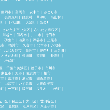
藤岡市
富岡市
安中市
みどり市
町
長野原町
嬬恋村
草津町
高山村
和町
千代田町
大泉町
邑楽町
さいたま市中央区
さいたま市桜区
川越市
熊谷市
川口市
行田市
市
羽生市
鴻巣市
深谷市
上尾市
座市
桶川市
久喜市
北本市
八潮市
市
ふじみ野市
白岡市
伊奈町
三芳町
ときがわ町
横瀬町
皆野町
長瀞町
町
松伏町
区
千葉市美浜区
銚子市
市川市
東金市
旭市
習志野市
柏市
津市
富津市
浦安市
四街道市
市
山武市
いすみ市
大網白里市
光町
一宮町
睦沢町
長生村
白子町
品川区
目黒区
大田区
世田谷区
立区
葛飾区
江戸川区
八王子市