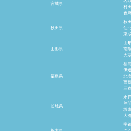
名
宮城県
村
色
秋
秋田県
仙
東
山
山形県
南
大
福
伊
福島県
北
西
三
水
笠
茨城県
坂
大
宇
栃木県
さ