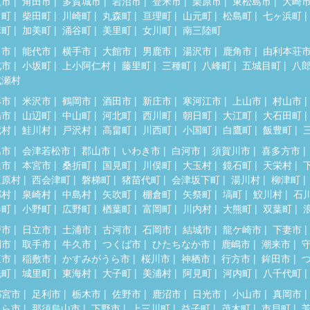
取市
角田市
多賀城市
岩沼市
登米市
栗原市
東松島市
大崎
田町
柴田町
川崎町
丸森町
亘理町
山元町
松島町
七ヶ浜町
麻町
加美町
涌谷町
美里町
女川町
南三陸町
田市
能代市
横手市
大館市
男鹿市
湯沢市
鹿角市
由利本荘
北市
小坂町
上小阿仁村
藤里町
三種町
八峰町
五城目町
八
成瀬村
形市
米沢市
鶴岡市
酒田市
新庄市
寒河江市
上山市
村山市
陽市
山辺町
中山町
河北町
西川町
朝日町
大江町
大石田町
蔵村
鮭川村
戸沢村
高畠町
川西町
小国町
白鷹町
飯豊町
島市
会津若松市
郡山市
いわき市
白河市
須賀川市
喜多方市
達市
本宮市
桑折町
国見町
川俣町
大玉村
鏡石町
天栄村
塩原村
西会津町
磐梯町
猪苗代町
会津坂下町
湯川村
柳津町
郷村
泉崎村
中島村
矢吹町
棚倉町
矢祭町
塙町
鮫川村
石
春町
小野町
広野町
楢葉町
富岡町
川内村
大熊町
双葉町
戸市
日立市
土浦市
古河市
石岡市
結城市
龍ケ崎市
下妻市
間市
取手市
牛久市
つくば市
ひたちなか市
鹿嶋市
潮来市
東市
稲敷市
かすみがうら市
桜川市
神栖市
行方市
鉾田市
洗町
城里町
東海村
大子町
美浦村
阿見町
河内町
八千代町
都宮市
足利市
栃木市
佐野市
鹿沼市
日光市
小山市
真岡市
くら市
那須烏山市
下野市
上三川町
益子町
茂木町
市貝町