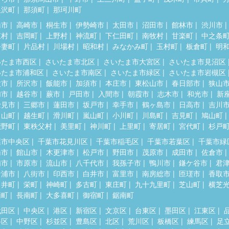
根沢町
那須町
那珂川町
橋市
高崎市
桐生市
伊勢崎市
太田市
沼田市
館林市
渋川市
東村
吉岡町
上野村
神流町
下仁田町
南牧村
甘楽町
中之条
吾妻町
片品村
川場村
昭和村
みなかみ町
玉村町
板倉町
明
いたま市西区
さいたま市北区
さいたま市大宮区
さいたま市見沼区
いたま市浦和区
さいたま市南区
さいたま市緑区
さいたま市岩槻区
父市
所沢市
飯能市
加須市
本庄市
東松山市
春日部市
狭山
加市
越谷市
蕨市
戸田市
入間市
朝霞市
志木市
和光市
新
士見市
三郷市
蓮田市
坂戸市
幸手市
鶴ヶ島市
日高市
吉川
呂山町
越生町
滑川町
嵐山町
小川町
川島町
吉見町
鳩山町
鹿野町
東秩父村
美里町
神川町
上里町
寄居町
宮代町
杉戸
葉市中央区
千葉市花見川区
千葉市稲毛区
千葉市若葉区
千葉市緑
橋市
館山市
木更津市
松戸市
野田市
茂原市
成田市
佐倉市
浦市
市原市
流山市
八千代市
我孫子市
鴨川市
鎌ケ谷市
君
ケ浦市
八街市
印西市
白井市
富里市
南房総市
匝瑳市
香取
々井町
栄町
神崎町
多古町
東庄町
九十九里町
芝山町
横芝
柄町
長南町
大多喜町
御宿町
鋸南町
代田区
中央区
港区
新宿区
文京区
台東区
墨田区
江東区
谷区
中野区
杉並区
豊島区
北区
荒川区
板橋区
練馬区
足