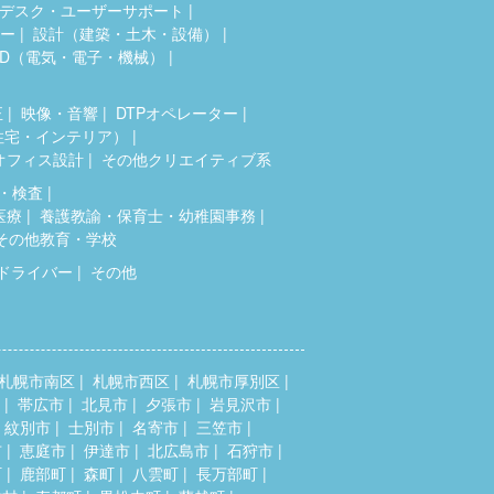
デスク・ユーザーサポート
ター
設計（建築・土木・設備）
AD（電気・電子・機械）
正
映像・音響
DTPオペレーター
住宅・インテリア）
オフィス設計
その他クリエイティブ系
・検査
医療
養護教諭・保育士・幼稚園事務
その他教育・学校
ドライバー
その他
札幌市南区
札幌市西区
札幌市厚別区
帯広市
北見市
夕張市
岩見沢市
紋別市
士別市
名寄市
三笠市
市
恵庭市
伊達市
北広島市
石狩市
町
鹿部町
森町
八雲町
長万部町