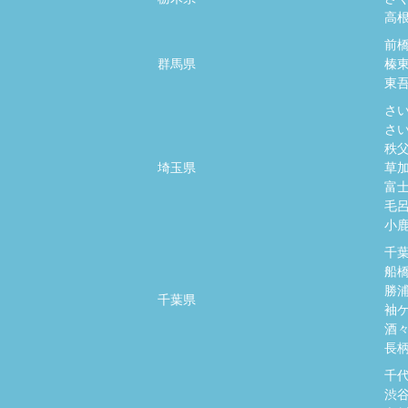
高
前
群馬県
榛
東
さ
さ
秩
埼玉県
草
富
毛
小
千
船
勝
千葉県
袖
酒
長
千
渋