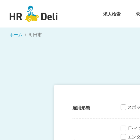
求人検索
ホーム
町田市
スポ
雇用形態
IT･
エン