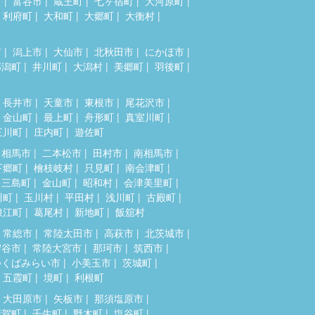
市
富谷市
蔵王町
七ヶ宿町
大河原町
利府町
大和町
大郷町
大衡村
市
潟上市
大仙市
北秋田市
にかほ市
郎潟町
井川町
大潟村
美郷町
羽後町
長井市
天童市
東根市
尾花沢市
金山町
最上町
舟形町
真室川町
三川町
庄内町
遊佐町
相馬市
二本松市
田村市
南相馬市
下郷町
檜枝岐村
只見町
南会津町
三島町
金山町
昭和村
会津美里町
川町
玉川村
平田村
浅川町
古殿町
浪江町
葛尾村
新地町
飯舘村
常総市
常陸太田市
高萩市
北茨城市
守谷市
常陸大宮市
那珂市
筑西市
つくばみらい市
小美玉市
茨城町
五霞町
境町
利根町
大田原市
矢板市
那須塩原市
芳賀町
壬生町
野木町
塩谷町