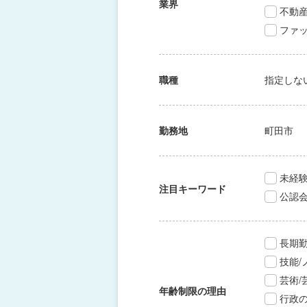
業界
不動
ファッ
職種
指定しな
勤務地
町田市
未経験
注目キーワード
公認
長期
技能
芸術
年齢制限の理由
行政