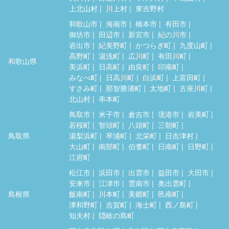
上北山村
川上村
東吉野村
和歌山市
海南市
橋本市
有田市
御坊市
田辺市
新宮市
紀の川市
岩出市
紀美野町
かつらぎ町
九度山町
高野町
湯浅町
広川町
有田川町
和歌山県
美浜町
日高町
由良町
印南町
みなべ町
日高川町
白浜町
上富田町
すさみ町
那智勝浦町
太地町
古座川町
北山村
串本町
鳥取市
米子市
倉吉市
境港市
岩美町
若桜町
智頭町
八頭町
三朝町
鳥取県
湯梨浜町
琴浦町
北栄町
日吉津村
大山町
南部町
伯耆町
日南町
日野町
江府町
松江市
浜田市
出雲市
益田市
大田市
安来市
江津市
雲南市
奥出雲町
島根県
飯南町
川本町
美郷町
邑南町
津和野町
吉賀町
海士町
西ノ島町
知夫村
隠岐の島町