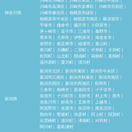
川崎市高津区
川崎市多摩区
川崎市宮前区
神奈川県
川崎市麻生区
相模原市緑区
相模原市中央区
相模原市南区
横須賀市
平塚市
鎌倉市
藤沢市
小田原市
茅ヶ崎市
逗子市
三浦市
秦野市
厚木市
大和市
伊勢原市
海老名市
座間市
南足柄市
綾瀬市
葉山町
寒川町
大磯町
二宮町
中井町
大井町
松田町
山北町
開成町
箱根町
真鶴町
湯河原町
愛川町
清川村
新潟市北区
新潟市東区
新潟市中央区
新潟市江南区
新潟市秋葉区
新潟市南区
新潟市西区
新潟市西蒲区
長岡市
三条市
柏崎市
新発田市
小千谷市
加茂市
十日町市
見附市
村上市
燕市
新潟県
糸魚川市
妙高市
五泉市
上越市
阿賀野市
佐渡市
魚沼市
南魚沼市
胎内市
聖籠町
弥彦村
田上町
阿賀町
出雲崎町
湯沢町
津南町
刈羽村
関川村
粟島浦村