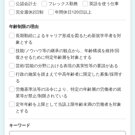
公認会計士
フレックス勤務
英語を使う仕事
完全週休2日制
年間休日120日以上
年齢制限の理由
長期勤続によるキャリア形成を図るため新規学卒者を対
象とする
技能/ノウハウ等の継承の観点から、年齢構成を維持/回
復させるために特定年齢層を対象とする
芸術/芸能の分野における表現の真実性等の要請がある
行政の施策を踏まえて中高年齢者に限定した募集/採用す
る
労働基準法等の法令により、特定の年齢層の労働者の就
業等が禁止/制限されている
定年年齢を上限として当該上限年齢未満の労働者を対象
とする
キーワード