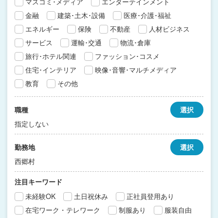
マスコミ･メディア
エンターテインメント
金融
建築･土木･設備
医療･介護･福祉
エネルギー
保険
不動産
人材ビジネス
サービス
運輸･交通
物流･倉庫
旅行･ホテル関連
ファッション･コスメ
住宅･インテリア
映像･音響･マルチメディア
教育
その他
職種
選択
指定しない
勤務地
選択
西郷村
注目キーワード
未経験OK
土日祝休み
正社員登用あり
在宅ワーク・テレワーク
制服あり
服装自由