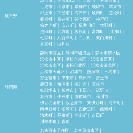
可児市
山県市
瑞穂市
飛騨市
本巣市
郡上市
下呂市
海津市
岐南町
笠松町
岐阜県
養老町
垂井町
関ケ原町
神戸町
輪之内町
安八町
揖斐川町
大野町
池田町
北方町
坂祝町
富加町
川辺町
七宗町
八百津町
白川町
東白川村
御嵩町
白川村
静岡市葵区
静岡市駿河区
静岡市清水区
浜松市中区
浜松市東区
浜松市西区
浜松市南区
浜松市北区
浜松市浜北区
浜松市天竜区
沼津市
熱海市
三島市
富士宮市
伊東市
島田市
富士市
磐田市
焼津市
掛川市
藤枝市
静岡県
御殿場市
袋井市
下田市
裾野市
湖西市
伊豆市
御前崎市
菊川市
伊豆の国市
牧之原市
東伊豆町
河津町
南伊豆町
松崎町
西伊豆町
函南町
清水町
長泉町
小山町
吉田町
川根本町
森町
名古屋市千種区
名古屋市東区