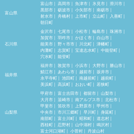
富山市
高岡市
魚津市
氷見市
滑川市
黒部市
砺波市
小矢部市
南砺市
富山県
射水市
舟橋村
上市町
立山町
入善町
朝日町
金沢市
七尾市
小松市
輪島市
珠洲市
加賀市
羽咋市
かほく市
白山市
石川県
能美市
野々市市
川北町
津幡町
内灘町
志賀町
宝達志水町
中能登町
穴水町
能登町
福井市
敦賀市
小浜市
大野市
勝山市
鯖江市
あわら市
越前市
坂井市
福井県
永平寺町
池田町
南越前町
越前町
美浜町
高浜町
おおい町
若狭町
甲府市
富士吉田市
都留市
山梨市
大月市
韮崎市
南アルプス市
北杜市
甲斐市
笛吹市
上野原市
甲州市
山梨県
中央市
市川三郷町
早川町
身延町
南部町
富士川町
昭和町
道志村
西桂町
忍野村
山中湖村
鳴沢村
富士河口湖町
小菅村
丹波山村