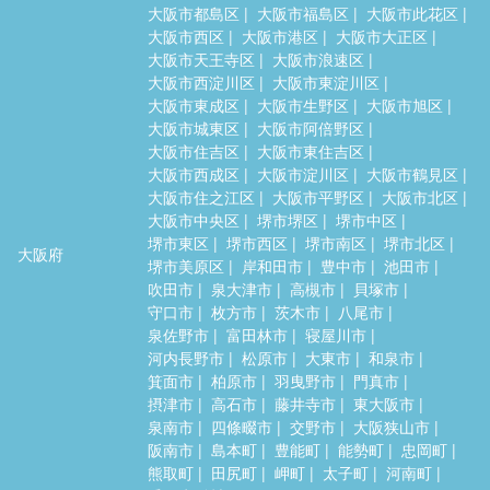
大阪市都島区
大阪市福島区
大阪市此花区
大阪市西区
大阪市港区
大阪市大正区
大阪市天王寺区
大阪市浪速区
大阪市西淀川区
大阪市東淀川区
大阪市東成区
大阪市生野区
大阪市旭区
大阪市城東区
大阪市阿倍野区
大阪市住吉区
大阪市東住吉区
大阪市西成区
大阪市淀川区
大阪市鶴見区
大阪市住之江区
大阪市平野区
大阪市北区
大阪市中央区
堺市堺区
堺市中区
堺市東区
堺市西区
堺市南区
堺市北区
大阪府
堺市美原区
岸和田市
豊中市
池田市
吹田市
泉大津市
高槻市
貝塚市
守口市
枚方市
茨木市
八尾市
泉佐野市
富田林市
寝屋川市
河内長野市
松原市
大東市
和泉市
箕面市
柏原市
羽曳野市
門真市
摂津市
高石市
藤井寺市
東大阪市
泉南市
四條畷市
交野市
大阪狭山市
阪南市
島本町
豊能町
能勢町
忠岡町
熊取町
田尻町
岬町
太子町
河南町