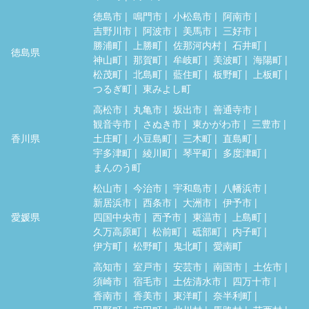
徳島市
鳴門市
小松島市
阿南市
吉野川市
阿波市
美馬市
三好市
勝浦町
上勝町
佐那河内村
石井町
徳島県
神山町
那賀町
牟岐町
美波町
海陽町
松茂町
北島町
藍住町
板野町
上板町
つるぎ町
東みよし町
高松市
丸亀市
坂出市
善通寺市
観音寺市
さぬき市
東かがわ市
三豊市
香川県
土庄町
小豆島町
三木町
直島町
宇多津町
綾川町
琴平町
多度津町
まんのう町
松山市
今治市
宇和島市
八幡浜市
新居浜市
西条市
大洲市
伊予市
愛媛県
四国中央市
西予市
東温市
上島町
久万高原町
松前町
砥部町
内子町
伊方町
松野町
鬼北町
愛南町
高知市
室戸市
安芸市
南国市
土佐市
須崎市
宿毛市
土佐清水市
四万十市
香南市
香美市
東洋町
奈半利町