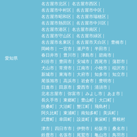
名古屋市北区
名古屋市西区
名古屋市中村区
名古屋市中区
名古屋市昭和区
名古屋市瑞穂区
名古屋市熱田区
名古屋市中川区
名古屋市港区
名古屋市南区
名古屋市守山区
名古屋市緑区
名古屋市名東区
名古屋市天白区
豊橋市
岡崎市
一宮市
瀬戸市
半田市
春日井市
豊川市
津島市
碧南市
愛知県
刈谷市
豊田市
安城市
西尾市
蒲郡市
犬山市
常滑市
江南市
小牧市
稲沢市
新城市
東海市
大府市
知多市
知立市
尾張旭市
高浜市
岩倉市
豊明市
日進市
田原市
愛西市
清須市
北名古屋市
弥富市
みよし市
あま市
長久手市
東郷町
豊山町
大口町
扶桑町
大治町
蟹江町
飛島村
阿久比町
東浦町
南知多町
美浜町
武豊町
幸田町
設楽町
東栄町
豊根村
津市
四日市市
伊勢市
松阪市
桑名市
鈴鹿市
名張市
尾鷲市
亀山市
鳥羽市