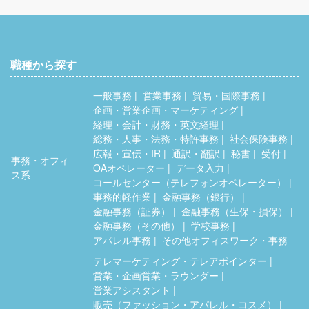
職種から探す
一般事務
営業事務
貿易・国際事務
企画・営業企画・マーケティング
経理・会計・財務・英文経理
総務・人事・法務・特許事務
社会保険事務
広報・宣伝・IR
通訳・翻訳
秘書
受付
事務・オフィ
OAオペレーター
データ入力
ス系
コールセンター（テレフォンオペレーター）
事務的軽作業
金融事務（銀行）
金融事務（証券）
金融事務（生保・損保）
金融事務（その他）
学校事務
アパレル事務
その他オフィスワーク・事務
テレマーケティング・テレアポインター
営業・企画営業・ラウンダー
営業アシスタント
販売（ファッション・アパレル・コスメ）