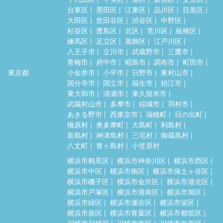
台東区
墨田区
江東区
品川区
目黒区
大田区
世田谷区
渋谷区
中野区
杉並区
豊島区
北区
荒川区
板橋区
練馬区
足立区
葛飾区
江戸川区
八王子市
立川市
武蔵野市
三鷹市
青梅市
府中市
昭島市
調布市
町田市
東京都
小金井市
小平市
日野市
東村山市
国分寺市
国立市
福生市
狛江市
東大和市
清瀬市
東久留米市
武蔵村山市
多摩市
稲城市
羽村市
あきる野市
西東京市
瑞穂町
日の出町
檜原村
奥多摩町
大島町
利島村
新島村
神津島村
三宅村
御蔵島村
八丈町
青ヶ島村
小笠原村
横浜市鶴見区
横浜市神奈川区
横浜市西区
横浜市中区
横浜市南区
横浜市保土ヶ谷区
横浜市磯子区
横浜市金沢区
横浜市港北区
横浜市戸塚区
横浜市港南区
横浜市旭区
横浜市緑区
横浜市瀬谷区
横浜市栄区
横浜市泉区
横浜市青葉区
横浜市都筑区
川崎市川崎区
川崎市幸区
川崎市中原区