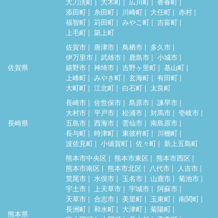
大刀洗町
大木町
広川町
香春町
添田町
糸田町
川崎町
大任町
赤村
福智町
苅田町
みやこ町
吉富町
上毛町
築上町
佐賀市
唐津市
鳥栖市
多久市
伊万里市
武雄市
鹿島市
小城市
佐賀県
嬉野市
神埼市
吉野ヶ里町
基山町
上峰町
みやき町
玄海町
有田町
大町町
江北町
白石町
太良町
長崎市
佐世保市
島原市
諫早市
大村市
平戸市
松浦市
対馬市
壱岐市
長崎県
五島市
西海市
雲仙市
南島原市
長与町
時津町
東彼杵町
川棚町
波佐見町
小値賀町
佐々町
新上五島町
熊本市中央区
熊本市東区
熊本市西区
熊本市南区
熊本市北区
八代市
人吉市
荒尾市
水俣市
玉名市
山鹿市
菊池市
宇土市
上天草市
宇城市
阿蘇市
天草市
合志市
美里町
玉東町
南関町
長洲町
和水町
大津町
菊陽町
熊本県