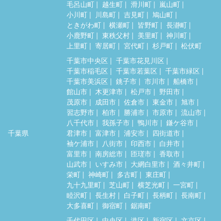
毛呂山町
越生町
滑川町
嵐山町
小川町
川島町
吉見町
鳩山町
ときがわ町
横瀬町
皆野町
長瀞町
小鹿野町
東秩父村
美里町
神川町
上里町
寄居町
宮代町
杉戸町
松伏町
千葉市中央区
千葉市花見川区
千葉市稲毛区
千葉市若葉区
千葉市緑区
千葉市美浜区
銚子市
市川市
船橋市
館山市
木更津市
松戸市
野田市
茂原市
成田市
佐倉市
東金市
旭市
習志野市
柏市
勝浦市
市原市
流山市
八千代市
我孫子市
鴨川市
鎌ケ谷市
千葉県
君津市
富津市
浦安市
四街道市
袖ケ浦市
八街市
印西市
白井市
富里市
南房総市
匝瑳市
香取市
山武市
いすみ市
大網白里市
酒々井町
栄町
神崎町
多古町
東庄町
九十九里町
芝山町
横芝光町
一宮町
睦沢町
長生村
白子町
長柄町
長南町
大多喜町
御宿町
鋸南町
千代田区
中央区
港区
新宿区
文京区