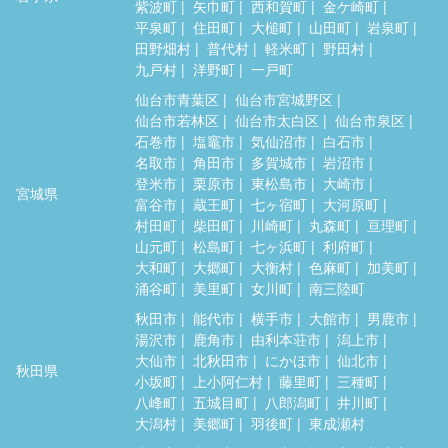
紫波町
矢巾町
西和賀町
金ケ崎町
平泉町
住田町
大槌町
山田町
岩泉町
田野畑村
普代村
軽米町
野田村
九戸村
洋野町
一戸町
仙台市青葉区
仙台市宮城野区
仙台市若林区
仙台市太白区
仙台市泉区
石巻市
塩竈市
気仙沼市
白石市
名取市
角田市
多賀城市
岩沼市
登米市
栗原市
東松島市
大崎市
宮城県
富谷市
蔵王町
七ヶ宿町
大河原町
村田町
柴田町
川崎町
丸森町
亘理町
山元町
松島町
七ヶ浜町
利府町
大和町
大郷町
大衡村
色麻町
加美町
涌谷町
美里町
女川町
南三陸町
秋田市
能代市
横手市
大館市
男鹿市
湯沢市
鹿角市
由利本荘市
潟上市
大仙市
北秋田市
にかほ市
仙北市
秋田県
小坂町
上小阿仁村
藤里町
三種町
八峰町
五城目町
八郎潟町
井川町
大潟村
美郷町
羽後町
東成瀬村