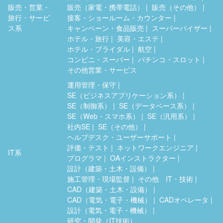
販売・営業・
販売（家電・携帯電話）
販売（その他）
旅行・サービ
接客・ショールーム・カウンター
ス系
キャンペーン・食品販売
スーパーバイザー
ホテル・旅行
美容・エステ
ホテル・ブライダル
航空
コンビニ・スーパー
パチンコ・スロット
その他営業・サービス
運用管理・保守
SE（ビジネスアプリケーション系）
SE（制御系）
SE（データベース系）
SE（Web・スマホ系）
SE（汎用系）
社内SE
SE（その他）
ヘルプデスク・ユーザーサポート
評価・テスト
ネットワークエンジニア
IT系
プログラマ
OAインストラクター
設計（建築・土木・設備）
施工管理・現場監督
その他 IT・技術
CAD（建築・土木・設備）
CAD（電気・電子・機械）
CADオペレータ
設計（電気・電子・機械）
研究・開発（IT技術）