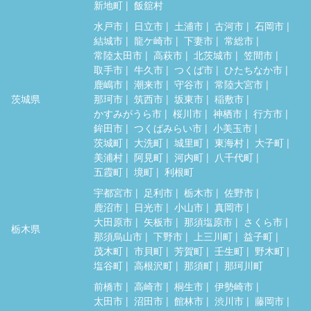
新地町
飯舘村
水戸市
日立市
土浦市
古河市
石岡市
結城市
龍ケ崎市
下妻市
常総市
常陸太田市
高萩市
北茨城市
笠間市
取手市
牛久市
つくば市
ひたちなか市
鹿嶋市
潮来市
守谷市
常陸大宮市
茨城県
那珂市
筑西市
坂東市
稲敷市
かすみがうら市
桜川市
神栖市
行方市
鉾田市
つくばみらい市
小美玉市
茨城町
大洗町
城里町
東海村
大子町
美浦村
阿見町
河内町
八千代町
五霞町
境町
利根町
宇都宮市
足利市
栃木市
佐野市
鹿沼市
日光市
小山市
真岡市
大田原市
矢板市
那須塩原市
さくら市
栃木県
那須烏山市
下野市
上三川町
益子町
茂木町
市貝町
芳賀町
壬生町
野木町
塩谷町
高根沢町
那須町
那珂川町
前橋市
高崎市
桐生市
伊勢崎市
太田市
沼田市
館林市
渋川市
藤岡市