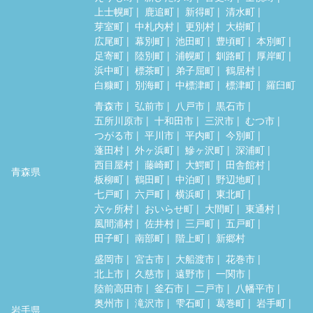
上士幌町
鹿追町
新得町
清水町
芽室町
中札内村
更別村
大樹町
広尾町
幕別町
池田町
豊頃町
本別町
足寄町
陸別町
浦幌町
釧路町
厚岸町
浜中町
標茶町
弟子屈町
鶴居村
白糠町
別海町
中標津町
標津町
羅臼町
青森市
弘前市
八戸市
黒石市
五所川原市
十和田市
三沢市
むつ市
つがる市
平川市
平内町
今別町
蓬田村
外ヶ浜町
鰺ヶ沢町
深浦町
西目屋村
藤崎町
大鰐町
田舎館村
青森県
板柳町
鶴田町
中泊町
野辺地町
七戸町
六戸町
横浜町
東北町
六ヶ所村
おいらせ町
大間町
東通村
風間浦村
佐井村
三戸町
五戸町
田子町
南部町
階上町
新郷村
盛岡市
宮古市
大船渡市
花巻市
北上市
久慈市
遠野市
一関市
陸前高田市
釜石市
二戸市
八幡平市
奥州市
滝沢市
雫石町
葛巻町
岩手町
岩手県