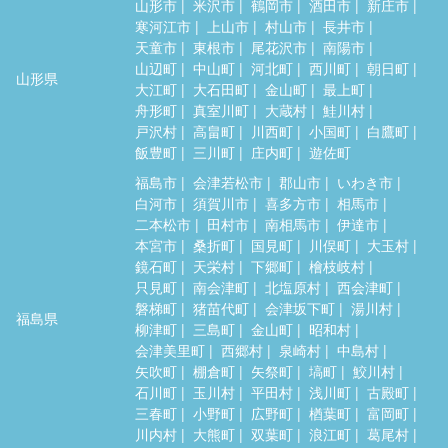
山形市
米沢市
鶴岡市
酒田市
新庄市
寒河江市
上山市
村山市
長井市
天童市
東根市
尾花沢市
南陽市
山辺町
中山町
河北町
西川町
朝日町
山形県
大江町
大石田町
金山町
最上町
舟形町
真室川町
大蔵村
鮭川村
戸沢村
高畠町
川西町
小国町
白鷹町
飯豊町
三川町
庄内町
遊佐町
福島市
会津若松市
郡山市
いわき市
白河市
須賀川市
喜多方市
相馬市
二本松市
田村市
南相馬市
伊達市
本宮市
桑折町
国見町
川俣町
大玉村
鏡石町
天栄村
下郷町
檜枝岐村
只見町
南会津町
北塩原村
西会津町
磐梯町
猪苗代町
会津坂下町
湯川村
福島県
柳津町
三島町
金山町
昭和村
会津美里町
西郷村
泉崎村
中島村
矢吹町
棚倉町
矢祭町
塙町
鮫川村
石川町
玉川村
平田村
浅川町
古殿町
三春町
小野町
広野町
楢葉町
富岡町
川内村
大熊町
双葉町
浪江町
葛尾村