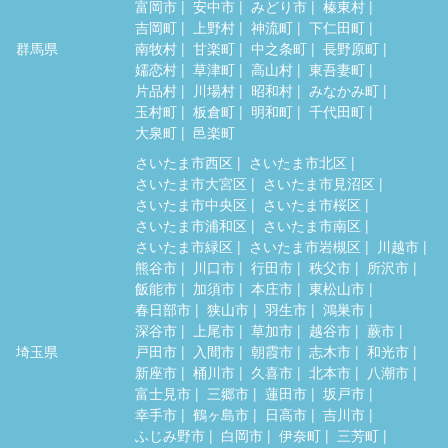
富岡市
安中市
みどり市
榛東村
吉岡町
上野村
神流町
下仁田町
群馬県
南牧村
甘楽町
中之条町
長野原町
嬬恋村
草津町
高山村
東吾妻町
片品村
川場村
昭和村
みなかみ町
玉村町
板倉町
明和町
千代田町
大泉町
邑楽町
さいたま市西区
さいたま市北区
さいたま市大宮区
さいたま市見沼区
さいたま市中央区
さいたま市桜区
さいたま市浦和区
さいたま市南区
さいたま市緑区
さいたま市岩槻区
川越市
熊谷市
川口市
行田市
秩父市
所沢市
飯能市
加須市
本庄市
東松山市
春日部市
狭山市
羽生市
鴻巣市
深谷市
上尾市
草加市
越谷市
蕨市
埼玉県
戸田市
入間市
朝霞市
志木市
和光市
新座市
桶川市
久喜市
北本市
八潮市
富士見市
三郷市
蓮田市
坂戸市
幸手市
鶴ヶ島市
日高市
吉川市
ふじみ野市
白岡市
伊奈町
三芳町