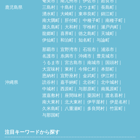
奄美市
南九州市
伊佐市
姶良市
鹿児島県
三島村
十島村
さつま町
長島町
湧水町
大崎町
東串良町
錦江町
南大隅町
肝付町
中種子町
南種子町
屋久島町
大和村
宇検村
瀬戸内町
龍郷町
喜界町
徳之島町
天城町
伊仙町
和泊町
知名町
与論町
那覇市
宜野湾市
石垣市
浦添市
名護市
糸満市
沖縄市
豊見城市
うるま市
宮古島市
南城市
国頭村
大宜味村
東村
今帰仁村
本部町
恩納村
宜野座村
金武町
伊江村
沖縄県
読谷村
嘉手納町
北谷町
北中城村
中城村
西原町
与那原町
南風原町
渡嘉敷村
座間味村
粟国村
渡名喜村
南大東村
北大東村
伊平屋村
伊是名村
久米島町
八重瀬町
多良間村
竹富町
与那国町
注目キーワードから探す