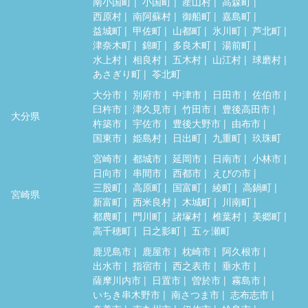
南小国町
小国町
産山村
高森町
西原村
南阿蘇村
御船町
嘉島町
益城町
甲佐町
山都町
氷川町
芦北町
津奈木町
錦町
多良木町
湯前町
水上村
相良村
五木村
山江村
球磨村
あさぎり町
苓北町
大分市
別府市
中津市
日田市
佐伯市
臼杵市
津久見市
竹田市
豊後高田市
大分県
杵築市
宇佐市
豊後大野市
由布市
国東市
姫島村
日出町
九重町
玖珠町
宮崎市
都城市
延岡市
日南市
小林市
日向市
串間市
西都市
えびの市
三股町
高原町
国富町
綾町
高鍋町
宮崎県
新富町
西米良村
木城町
川南町
都農町
門川町
諸塚村
椎葉村
美郷町
高千穂町
日之影町
五ヶ瀬町
鹿児島市
鹿屋市
枕崎市
阿久根市
出水市
指宿市
西之表市
垂水市
薩摩川内市
日置市
曽於市
霧島市
いちき串木野市
南さつま市
志布志市