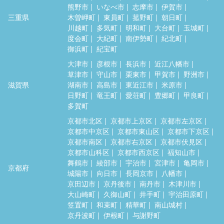
熊野市
いなべ市
志摩市
伊賀市
三重県
木曽岬町
東員町
菰野町
朝日町
川越町
多気町
明和町
大台町
玉城町
度会町
大紀町
南伊勢町
紀北町
御浜町
紀宝町
大津市
彦根市
長浜市
近江八幡市
草津市
守山市
栗東市
甲賀市
野洲市
滋賀県
湖南市
高島市
東近江市
米原市
日野町
竜王町
愛荘町
豊郷町
甲良町
多賀町
京都市北区
京都市上京区
京都市左京区
京都市中京区
京都市東山区
京都市下京区
京都市南区
京都市右京区
京都市伏見区
京都市山科区
京都市西京区
福知山市
舞鶴市
綾部市
宇治市
宮津市
亀岡市
京都府
城陽市
向日市
長岡京市
八幡市
京田辺市
京丹後市
南丹市
木津川市
大山崎町
久御山町
井手町
宇治田原町
笠置町
和束町
精華町
南山城村
京丹波町
伊根町
与謝野町