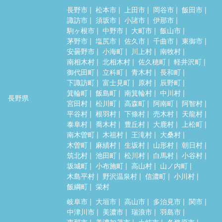
長野市
松本市
上田市
岡谷市
飯田市
諏訪市
須坂市
小諸市
伊那市
駒ヶ根市
中野市
大町市
飯山市
茅野市
塩尻市
佐久市
千曲市
東御市
安曇野市
小海町
川上村
南牧村
南相木村
北相木村
佐久穂町
軽井沢町
御代田町
立科町
青木村
長和町
下諏訪町
富士見町
原村
辰野町
箕輪町
飯島町
南箕輪村
中川村
長野県
宮田村
松川町
高森町
阿南町
阿智村
平谷村
根羽村
下條村
売木村
天龍村
泰阜村
喬木村
豊丘村
大鹿村
上松町
南木曽町
木祖村
王滝村
大桑村
木曽町
麻績村
生坂村
山形村
朝日村
筑北村
池田町
松川村
白馬村
小谷村
坂城町
小布施町
高山村
山ノ内町
木島平村
野沢温泉村
信濃町
小川村
飯綱町
栄村
岐阜市
大垣市
高山市
多治見市
関市
中津川市
美濃市
瑞浪市
羽島市
恵那市
美濃加茂市
土岐市
各務原市