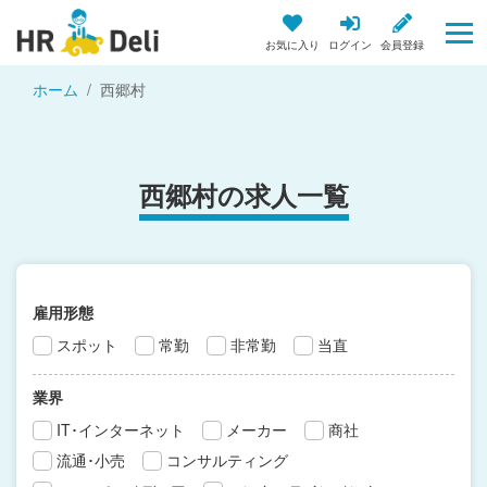
お気に入り
ログイン
会員登録
ホーム
西郷村
西郷村の求人一覧
雇用形態
スポット
常勤
非常勤
当直
業界
IT･インターネット
メーカー
商社
流通･小売
コンサルティング