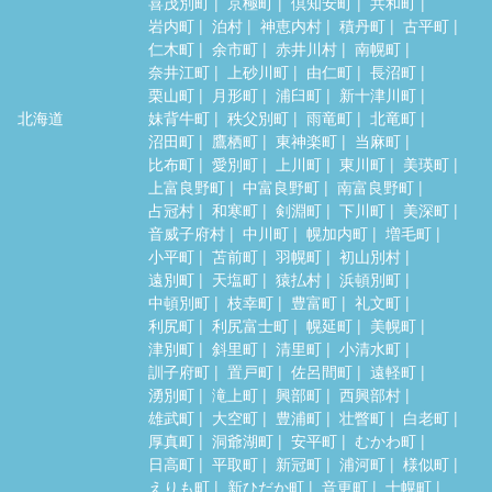
喜茂別町
京極町
倶知安町
共和町
岩内町
泊村
神恵内村
積丹町
古平町
仁木町
余市町
赤井川村
南幌町
奈井江町
上砂川町
由仁町
長沼町
栗山町
月形町
浦臼町
新十津川町
北海道
妹背牛町
秩父別町
雨竜町
北竜町
沼田町
鷹栖町
東神楽町
当麻町
比布町
愛別町
上川町
東川町
美瑛町
上富良野町
中富良野町
南富良野町
占冠村
和寒町
剣淵町
下川町
美深町
音威子府村
中川町
幌加内町
増毛町
小平町
苫前町
羽幌町
初山別村
遠別町
天塩町
猿払村
浜頓別町
中頓別町
枝幸町
豊富町
礼文町
利尻町
利尻富士町
幌延町
美幌町
津別町
斜里町
清里町
小清水町
訓子府町
置戸町
佐呂間町
遠軽町
湧別町
滝上町
興部町
西興部村
雄武町
大空町
豊浦町
壮瞥町
白老町
厚真町
洞爺湖町
安平町
むかわ町
日高町
平取町
新冠町
浦河町
様似町
えりも町
新ひだか町
音更町
士幌町