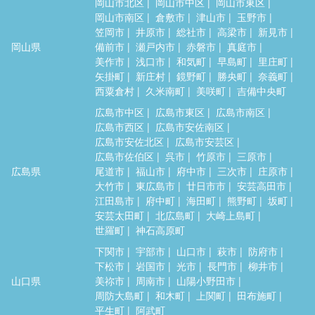
岡山市北区
岡山市中区
岡山市東区
岡山市南区
倉敷市
津山市
玉野市
笠岡市
井原市
総社市
高梁市
新見市
岡山県
備前市
瀬戸内市
赤磐市
真庭市
美作市
浅口市
和気町
早島町
里庄町
矢掛町
新庄村
鏡野町
勝央町
奈義町
西粟倉村
久米南町
美咲町
吉備中央町
広島市中区
広島市東区
広島市南区
広島市西区
広島市安佐南区
広島市安佐北区
広島市安芸区
広島市佐伯区
呉市
竹原市
三原市
広島県
尾道市
福山市
府中市
三次市
庄原市
大竹市
東広島市
廿日市市
安芸高田市
江田島市
府中町
海田町
熊野町
坂町
安芸太田町
北広島町
大崎上島町
世羅町
神石高原町
下関市
宇部市
山口市
萩市
防府市
下松市
岩国市
光市
長門市
柳井市
山口県
美祢市
周南市
山陽小野田市
周防大島町
和木町
上関町
田布施町
平生町
阿武町