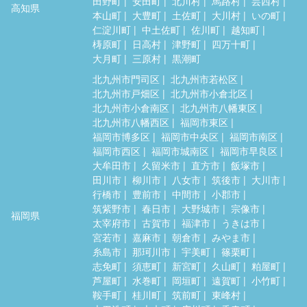
田野町
安田町
北川村
馬路村
芸西村
高知県
本山町
大豊町
土佐町
大川村
いの町
仁淀川町
中土佐町
佐川町
越知町
梼原町
日高村
津野町
四万十町
大月町
三原村
黒潮町
北九州市門司区
北九州市若松区
北九州市戸畑区
北九州市小倉北区
北九州市小倉南区
北九州市八幡東区
北九州市八幡西区
福岡市東区
福岡市博多区
福岡市中央区
福岡市南区
福岡市西区
福岡市城南区
福岡市早良区
大牟田市
久留米市
直方市
飯塚市
田川市
柳川市
八女市
筑後市
大川市
行橋市
豊前市
中間市
小郡市
筑紫野市
春日市
大野城市
宗像市
福岡県
太宰府市
古賀市
福津市
うきは市
宮若市
嘉麻市
朝倉市
みやま市
糸島市
那珂川市
宇美町
篠栗町
志免町
須恵町
新宮町
久山町
粕屋町
芦屋町
水巻町
岡垣町
遠賀町
小竹町
鞍手町
桂川町
筑前町
東峰村