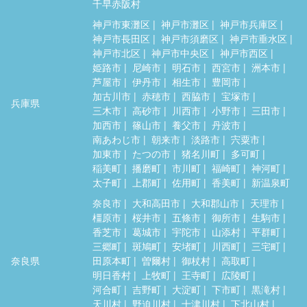
千早赤阪村
神戸市東灘区
神戸市灘区
神戸市兵庫区
神戸市長田区
神戸市須磨区
神戸市垂水区
神戸市北区
神戸市中央区
神戸市西区
姫路市
尼崎市
明石市
西宮市
洲本市
芦屋市
伊丹市
相生市
豊岡市
加古川市
赤穂市
西脇市
宝塚市
兵庫県
三木市
高砂市
川西市
小野市
三田市
加西市
篠山市
養父市
丹波市
南あわじ市
朝来市
淡路市
宍粟市
加東市
たつの市
猪名川町
多可町
稲美町
播磨町
市川町
福崎町
神河町
太子町
上郡町
佐用町
香美町
新温泉町
奈良市
大和高田市
大和郡山市
天理市
橿原市
桜井市
五條市
御所市
生駒市
香芝市
葛城市
宇陀市
山添村
平群町
三郷町
斑鳩町
安堵町
川西町
三宅町
奈良県
田原本町
曽爾村
御杖村
高取町
明日香村
上牧町
王寺町
広陵町
河合町
吉野町
大淀町
下市町
黒滝村
天川村
野迫川村
十津川村
下北山村