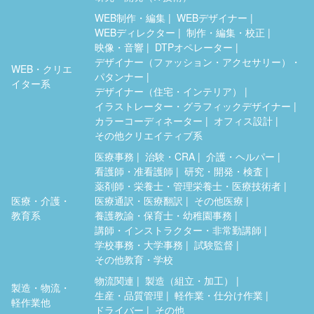
WEB制作・編集
WEBデザイナー
WEBディレクター
制作・編集・校正
映像・音響
DTPオペレーター
デザイナー（ファッション・アクセサリー）・
WEB・クリエ
パタンナー
イター系
デザイナー（住宅・インテリア）
イラストレーター・グラフィックデザイナー
カラーコーディネーター
オフィス設計
その他クリエイティブ系
医療事務
治験・CRA
介護・ヘルパー
看護師・准看護師
研究・開発・検査
薬剤師・栄養士・管理栄養士・医療技術者
医療・介護・
医療通訳・医療翻訳
その他医療
教育系
養護教諭・保育士・幼稚園事務
講師・インストラクター・非常勤講師
学校事務・大学事務
試験監督
その他教育・学校
物流関連
製造（組立・加工）
製造・物流・
生産・品質管理
軽作業・仕分け作業
軽作業他
ドライバー
その他