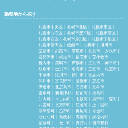
勤務地から探す
札幌市中央区
札幌市北区
札幌市東区
札幌市白石区
札幌市豊平区
札幌市南区
札幌市西区
札幌市厚別区
札幌市手稲区
札幌市清田区
函館市
小樽市
旭川市
室蘭市
釧路市
帯広市
北見市
夕張市
岩見沢市
網走市
留萌市
苫小牧市
稚内市
美唄市
芦別市
江別市
赤平市
紋別市
士別市
名寄市
三笠市
根室市
千歳市
滝川市
砂川市
歌志内市
深川市
富良野市
登別市
恵庭市
伊達市
北広島市
石狩市
北斗市
当別町
新篠津村
松前町
福島町
知内町
木古内町
七飯町
鹿部町
森町
八雲町
長万部町
江差町
上ノ国町
厚沢部町
乙部町
奥尻町
今金町
せたな町
島牧村
寿都町
黒松内町
蘭越町
ニセコ町
真狩村
留寿都村