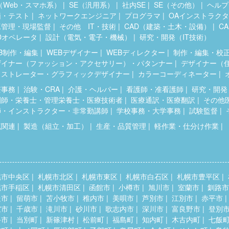
（Web・スマホ系）
SE（汎用系）
社内SE
SE（その他）
ヘルプ
価・テスト
ネットワークエンジニア
プログラマ
OAインストラク
工管理・現場監督
その他 IT・技術
CAD（建築・土木・設備）
C
Dオペレータ
設計（電気・電子・機械）
研究・開発（IT技術）
B制作・編集
WEBデザイナー
WEBディレクター
制作・編集・校
ザイナー（ファッション・アクセサリー）・パタンナー
デザイナー（
ラストレーター・グラフィックデザイナー
カラーコーディネーター
療事務
治験・CRA
介護・ヘルパー
看護師・准看護師
研究・開発
剤師・栄養士・管理栄養士・医療技術者
医療通訳・医療翻訳
その他
師・インストラクター・非常勤講師
学校事務・大学事務
試験監督
流関連
製造（組立・加工）
生産・品質管理
軽作業・仕分け作業
幌市中央区
札幌市北区
札幌市東区
札幌市白石区
札幌市豊平区
幌市手稲区
札幌市清田区
函館市
小樽市
旭川市
室蘭市
釧路市
走市
留萌市
苫小牧市
稚内市
美唄市
芦別市
江別市
赤平市
室市
千歳市
滝川市
砂川市
歌志内市
深川市
富良野市
登別
斗市
当別町
新篠津村
松前町
福島町
知内町
木古内町
七飯