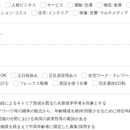
産
人材ビジネス
サービス
運輸･交通
物流･倉庫
ション･コスメ
住宅･インテリア
映像･音響･マルチメディア
い
OK
土日祝休み
正社員登用あり
在宅ワーク・テレワー
会計士
フレックス勤務
英語を使う仕事
完全週休2日制
勤続によるキャリア形成を図るため新規学卒者を対象とする
/ノウハウ等の継承の観点から、年齢構成を維持/回復させるために特定年
/芸能の分野における表現の真実性等の要請がある
の施策を踏まえて中高年齢者に限定した募集/採用する