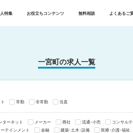
求人特集
お役立ちコンテンツ
無料相談
よくあるご
一宮町の求人一覧
ット
常勤
非常勤
当直
インターネット
メーカー
商社
流通･小売
コンサルテ
ターテインメント
金融
建築･土木･設備
医療･介護･福祉