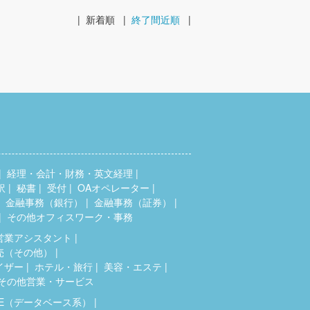
|
新着順
|
終了間近順
|
経理・会計・財務・英文経理
訳
秘書
受付
OAオペレーター
金融事務（銀行）
金融事務（証券）
その他オフィスワーク・事務
営業アシスタント
売（その他）
イザー
ホテル・旅行
美容・エステ
その他営業・サービス
SE（データベース系）