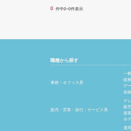
0
件中0~0件表示
職種から探す
一
総
事務・オフィス系
デ
金
テ
販
販売・営業・旅行・サービス系
接
ホ
運