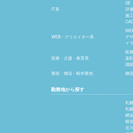
SE
IT系
評
施
CA
WE
WEB・クリエイター系
デ
イ
医
医療・介護・教育系
薬
講
製造・物流・軽作業他
物
勤務地から探す
札
札
網
根
北