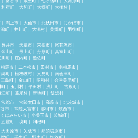
市
富谷市
蔵王町
七ヶ宿町
大河原町
利府町
大和町
大郷町
大衡村
市
潟上市
大仙市
北秋田市
にかほ市
郎潟町
井川町
大潟村
美郷町
羽後町
長井市
天童市
東根市
尾花沢市
金山町
最上町
舟形町
真室川町
三川町
庄内町
遊佐町
相馬市
二本松市
田村市
南相馬市
下郷町
檜枝岐村
只見町
南会津町
三島町
金山町
昭和村
会津美里町
川町
玉川村
平田村
浅川町
古殿町
浪江町
葛尾村
新地町
飯舘村
常総市
常陸太田市
高萩市
北茨城市
守谷市
常陸大宮市
那珂市
筑西市
つくばみらい市
小美玉市
茨城町
五霞町
境町
利根町
大田原市
矢板市
那須塩原市
芳賀町
壬生町
野木町
塩谷町