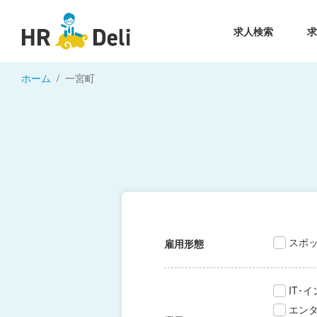
求人検索
ホーム
一宮町
スポ
雇用形態
IT･
エン