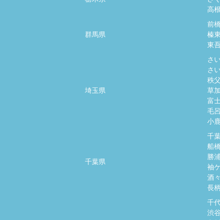
高
前
群馬県
榛
東
さ
さ
秩
埼玉県
草
富
毛
小
千
船
勝
千葉県
袖
酒
長
千
渋