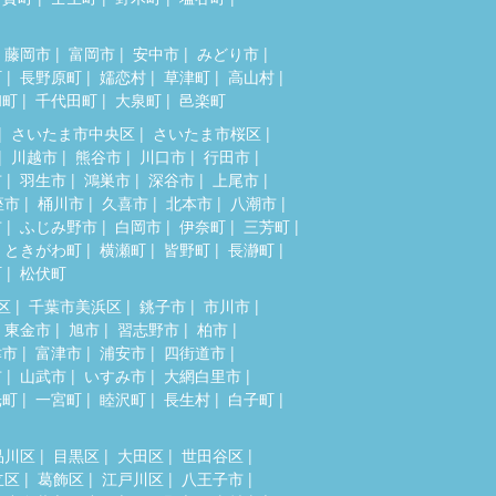
藤岡市
富岡市
安中市
みどり市
町
長野原町
嬬恋村
草津町
高山村
和町
千代田町
大泉町
邑楽町
さいたま市中央区
さいたま市桜区
川越市
熊谷市
川口市
行田市
市
羽生市
鴻巣市
深谷市
上尾市
座市
桶川市
久喜市
北本市
八潮市
市
ふじみ野市
白岡市
伊奈町
三芳町
ときがわ町
横瀬町
皆野町
長瀞町
町
松伏町
区
千葉市美浜区
銚子市
市川市
東金市
旭市
習志野市
柏市
津市
富津市
浦安市
四街道市
市
山武市
いすみ市
大網白里市
光町
一宮町
睦沢町
長生村
白子町
品川区
目黒区
大田区
世田谷区
立区
葛飾区
江戸川区
八王子市