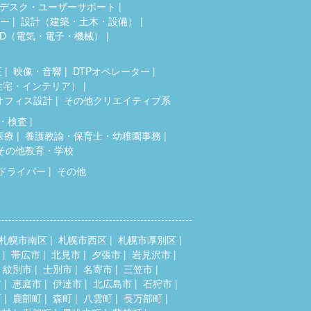
デスク・ユーザーサポート
ター
設計（建築・土木・設備）
AD（電気・電子・機械）
正
映像・音響
DTPオペレーター
住宅・インテリア）
オフィス設計
その他クリエイティブ系
・検査
医療
養護教諭・保育士・幼稚園事務
その他教育・学校
ドライバー
その他
札幌市南区
札幌市西区
札幌市厚別区
帯広市
北見市
夕張市
岩見沢市
紋別市
士別市
名寄市
三笠市
市
恵庭市
伊達市
北広島市
石狩市
町
鹿部町
森町
八雲町
長万部町