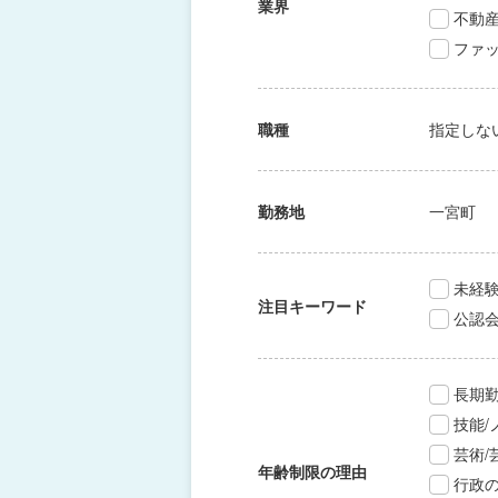
業界
不動
ファッ
職種
指定しな
勤務地
一宮町
未経験
注目キーワード
公認
長期
技能
芸術
年齢制限の理由
行政