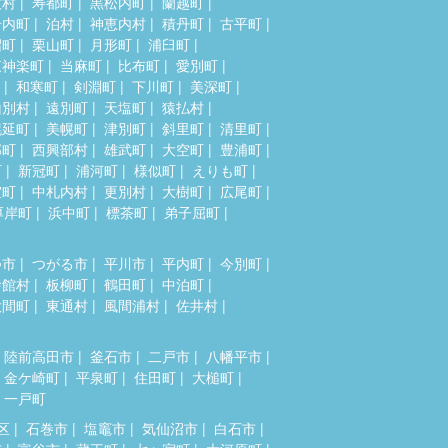
牧村
寿都町
黒松内町
蘭越町
岩内町
泊村
神恵内村
積丹町
古平町
沼町
栗山町
月形町
浦臼町
東神楽町
当麻町
比布町
愛別町
和寒町
剣淵町
下川町
美深町
山別村
遠別町
天塩町
猿払村
幌延町
美幌町
津別町
斜里町
清里町
部町
西興部村
雄武町
大空町
豊浦町
町
新冠町
浦河町
様似町
えりも町
室町
中札内村
更別村
大樹町
広尾町
厚岸町
浜中町
標茶町
弟子屈町
つ市
つがる市
平川市
平内町
今別町
舎館村
板柳町
鶴田町
中泊町
大間町
東通村
風間浦村
佐井村
陸前高田市
釜石市
二戸市
八幡平市
金ケ崎町
平泉町
住田町
大槌町
一戸町
区
石巻市
塩竈市
気仙沼市
白石市