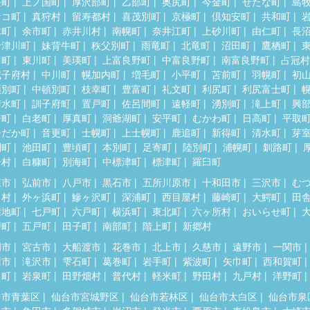
差町
上ノ国町
厚沢部町
乙部町
奥尻町
今金町
せたな町
島
セコ町
真狩村
留寿都村
喜茂別町
京極町
倶知安町
共和町
木町
余市町
赤井川村
南幌町
奈井江町
上砂川町
由仁町
長
十津川町
妹背牛町
秩父別町
雨竜町
北竜町
沼田町
鷹栖町
川町
東川町
美瑛町
上富良野町
中富良野町
南富良野町
占冠村
威子府村
中川町
幌加内町
増毛町
小平町
苫前町
羽幌町
初
頓別町
中頓別町
枝幸町
豊富町
礼文町
利尻町
利尻富士町
清水町
訓子府町
置戸町
佐呂間町
遠軽町
湧別町
滝上町
興
瞥町
白老町
厚真町
洞爺湖町
安平町
むかわ町
日高町
平取
ひだか町
音更町
士幌町
上士幌町
鹿追町
新得町
清水町
芽
別町
池田町
豊頃町
本別町
足寄町
陸別町
浦幌町
釧路町
居村
白糠町
別海町
中標津町
標津町
羅臼町
森市
弘前市
八戸市
黒石市
五所川原市
十和田市
三沢市
む
田村
外ヶ浜町
鰺ヶ沢町
深浦町
西目屋村
藤崎町
大鰐町
田
辺地町
七戸町
六戸町
横浜町
東北町
六ヶ所村
おいらせ町
戸町
五戸町
田子町
南部町
階上町
新郷村
岡市
宮古市
大船渡市
花巻市
北上市
久慈市
遠野市
一関市
州市
滝沢市
雫石町
葛巻町
岩手町
紫波町
矢巾町
西和賀町
田町
岩泉町
田野畑村
普代村
軽米町
野田村
九戸村
洋野町
台市青葉区
仙台市宮城野区
仙台市若林区
仙台市太白区
仙台市泉