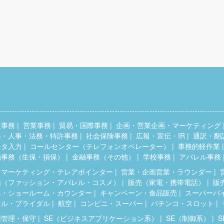
般事務
営業事務
貿易・国際事務
企画・営業企画・マーケティング
務・人事・法務・特許事務
社会保険事務
広報・宣伝・IR
通訳・翻
ータ入力
コールセンター（テレフォンオペレーター）
事務的軽作業
融事務（生保・損保）
金融事務（その他）
学校事務
アパレル事務
レマーケティング・テレアポインター
営業・企画営業・ラウンダー
売（ファッション・アパレル・コスメ）
販売（家電・携帯電話）
販
客・ショールーム・カウンター
キャンペーン・食品販売
スーパーバ
テル・ブライダル
航空
コンビニ・スーパー
パチンコ・スロット
用管理・保守
SE（ビジネスアプリケーション系）
SE（制御系）