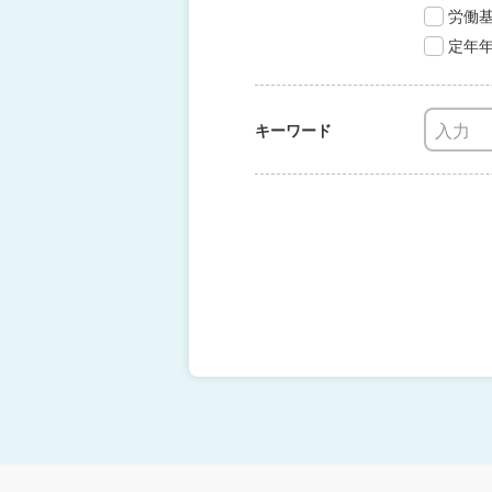
労働
定年
キーワード