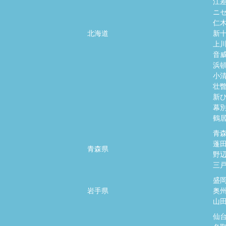
江
ニ
仁
北海道
新
上
音
浜
小
壮
新
幕
鶴
青
蓬
青森県
野
三
盛
岩手県
奥
山
仙