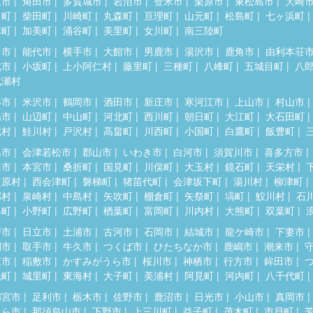
取市
角田市
多賀城市
岩沼市
登米市
栗原市
東松島市
大崎
田町
柴田町
川崎町
丸森町
亘理町
山元町
松島町
七ヶ浜町
麻町
加美町
涌谷町
美里町
女川町
南三陸町
田市
能代市
横手市
大館市
男鹿市
湯沢市
鹿角市
由利本荘
北市
小坂町
上小阿仁村
藤里町
三種町
八峰町
五城目町
八
成瀬村
形市
米沢市
鶴岡市
酒田市
新庄市
寒河江市
上山市
村山市
陽市
山辺町
中山町
河北町
西川町
朝日町
大江町
大石田町
蔵村
鮭川村
戸沢村
高畠町
川西町
小国町
白鷹町
飯豊町
島市
会津若松市
郡山市
いわき市
白河市
須賀川市
喜多方市
達市
本宮市
桑折町
国見町
川俣町
大玉村
鏡石町
天栄村
塩原村
西会津町
磐梯町
猪苗代町
会津坂下町
湯川村
柳津町
郷村
泉崎村
中島村
矢吹町
棚倉町
矢祭町
塙町
鮫川村
石
春町
小野町
広野町
楢葉町
富岡町
川内村
大熊町
双葉町
戸市
日立市
土浦市
古河市
石岡市
結城市
龍ケ崎市
下妻市
間市
取手市
牛久市
つくば市
ひたちなか市
鹿嶋市
潮来市
東市
稲敷市
かすみがうら市
桜川市
神栖市
行方市
鉾田市
洗町
城里町
東海村
大子町
美浦村
阿見町
河内町
八千代町
都宮市
足利市
栃木市
佐野市
鹿沼市
日光市
小山市
真岡市
くら市
那須烏山市
下野市
上三川町
益子町
茂木町
市貝町