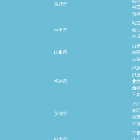
名
宮城県
村
色
秋
秋田県
仙
東
山
山形県
南
大
福
伊
福島県
北
西
三
水
笠
茨城県
坂
大
宇
栃木県
さ