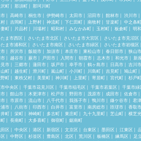
根沢町
那須町
那珂川町
橋市
高崎市
桐生市
伊勢崎市
太田市
沼田市
館林市
渋川市
東村
吉岡町
上野村
神流町
下仁田町
南牧村
甘楽町
中之条
吾妻町
片品村
川場村
昭和村
みなかみ町
玉村町
板倉町
明
いたま市西区
さいたま市北区
さいたま市大宮区
さいたま市見沼区
いたま市浦和区
さいたま市南区
さいたま市緑区
さいたま市岩槻区
父市
所沢市
飯能市
加須市
本庄市
東松山市
春日部市
狭山
加市
越谷市
蕨市
戸田市
入間市
朝霞市
志木市
和光市
新
士見市
三郷市
蓮田市
坂戸市
幸手市
鶴ヶ島市
日高市
吉川
呂山町
越生町
滑川町
嵐山町
小川町
川島町
吉見町
鳩山町
鹿野町
東秩父村
美里町
神川町
上里町
寄居町
宮代町
杉戸
葉市中央区
千葉市花見川区
千葉市稲毛区
千葉市若葉区
千葉市緑
橋市
館山市
木更津市
松戸市
野田市
茂原市
成田市
佐倉市
浦市
市原市
流山市
八千代市
我孫子市
鴨川市
鎌ケ谷市
君
ケ浦市
八街市
印西市
白井市
富里市
南房総市
匝瑳市
香取
々井町
栄町
神崎町
多古町
東庄町
九十九里町
芝山町
横芝
柄町
長南町
大多喜町
御宿町
鋸南町
代田区
中央区
港区
新宿区
文京区
台東区
墨田区
江東区
谷区
中野区
杉並区
豊島区
北区
荒川区
板橋区
練馬区
足