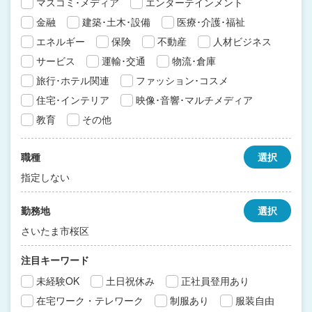
マスコミ･メディア
エンターテインメント
金融
建築･土木･設備
医療･介護･福祉
エネルギー
保険
不動産
人材ビジネス
サービス
運輸･交通
物流･倉庫
旅行･ホテル関連
ファッション･コスメ
住宅･インテリア
映像･音響･マルチメディア
教育
その他
職種
選択
指定しない
勤務地
選択
さいたま市桜区
注目キーワード
未経験OK
土日祝休み
正社員登用あり
在宅ワーク・テレワーク
制服あり
服装自由