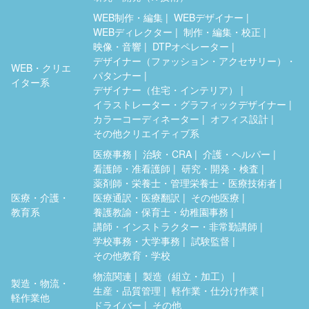
WEB制作・編集
WEBデザイナー
WEBディレクター
制作・編集・校正
映像・音響
DTPオペレーター
デザイナー（ファッション・アクセサリー）・
WEB・クリエ
パタンナー
イター系
デザイナー（住宅・インテリア）
イラストレーター・グラフィックデザイナー
カラーコーディネーター
オフィス設計
その他クリエイティブ系
医療事務
治験・CRA
介護・ヘルパー
看護師・准看護師
研究・開発・検査
薬剤師・栄養士・管理栄養士・医療技術者
医療・介護・
医療通訳・医療翻訳
その他医療
教育系
養護教諭・保育士・幼稚園事務
講師・インストラクター・非常勤講師
学校事務・大学事務
試験監督
その他教育・学校
物流関連
製造（組立・加工）
製造・物流・
生産・品質管理
軽作業・仕分け作業
軽作業他
ドライバー
その他