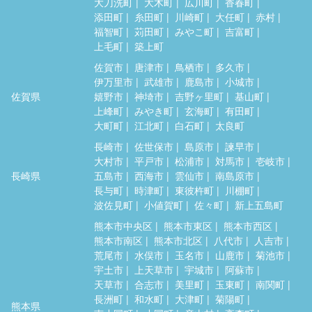
大刀洗町
大木町
広川町
香春町
添田町
糸田町
川崎町
大任町
赤村
福智町
苅田町
みやこ町
吉富町
上毛町
築上町
佐賀市
唐津市
鳥栖市
多久市
伊万里市
武雄市
鹿島市
小城市
佐賀県
嬉野市
神埼市
吉野ヶ里町
基山町
上峰町
みやき町
玄海町
有田町
大町町
江北町
白石町
太良町
長崎市
佐世保市
島原市
諫早市
大村市
平戸市
松浦市
対馬市
壱岐市
長崎県
五島市
西海市
雲仙市
南島原市
長与町
時津町
東彼杵町
川棚町
波佐見町
小値賀町
佐々町
新上五島町
熊本市中央区
熊本市東区
熊本市西区
熊本市南区
熊本市北区
八代市
人吉市
荒尾市
水俣市
玉名市
山鹿市
菊池市
宇土市
上天草市
宇城市
阿蘇市
天草市
合志市
美里町
玉東町
南関町
長洲町
和水町
大津町
菊陽町
熊本県