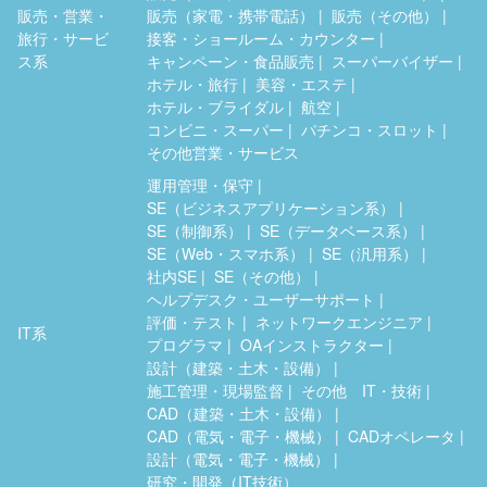
販売・営業・
販売（家電・携帯電話）
販売（その他）
旅行・サービ
接客・ショールーム・カウンター
ス系
キャンペーン・食品販売
スーパーバイザー
ホテル・旅行
美容・エステ
ホテル・ブライダル
航空
コンビニ・スーパー
パチンコ・スロット
その他営業・サービス
運用管理・保守
SE（ビジネスアプリケーション系）
SE（制御系）
SE（データベース系）
SE（Web・スマホ系）
SE（汎用系）
社内SE
SE（その他）
ヘルプデスク・ユーザーサポート
評価・テスト
ネットワークエンジニア
IT系
プログラマ
OAインストラクター
設計（建築・土木・設備）
施工管理・現場監督
その他 IT・技術
CAD（建築・土木・設備）
CAD（電気・電子・機械）
CADオペレータ
設計（電気・電子・機械）
研究・開発（IT技術）