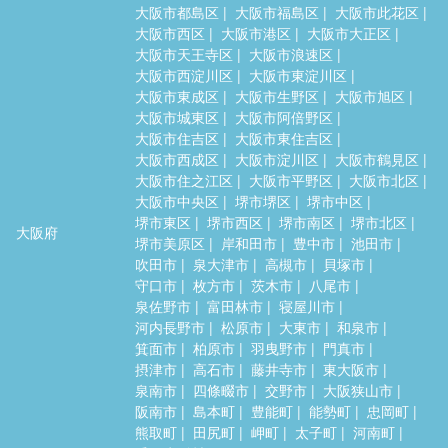
大阪市都島区
大阪市福島区
大阪市此花区
大阪市西区
大阪市港区
大阪市大正区
大阪市天王寺区
大阪市浪速区
大阪市西淀川区
大阪市東淀川区
大阪市東成区
大阪市生野区
大阪市旭区
大阪市城東区
大阪市阿倍野区
大阪市住吉区
大阪市東住吉区
大阪市西成区
大阪市淀川区
大阪市鶴見区
大阪市住之江区
大阪市平野区
大阪市北区
大阪市中央区
堺市堺区
堺市中区
堺市東区
堺市西区
堺市南区
堺市北区
大阪府
堺市美原区
岸和田市
豊中市
池田市
吹田市
泉大津市
高槻市
貝塚市
守口市
枚方市
茨木市
八尾市
泉佐野市
富田林市
寝屋川市
河内長野市
松原市
大東市
和泉市
箕面市
柏原市
羽曳野市
門真市
摂津市
高石市
藤井寺市
東大阪市
泉南市
四條畷市
交野市
大阪狭山市
阪南市
島本町
豊能町
能勢町
忠岡町
熊取町
田尻町
岬町
太子町
河南町