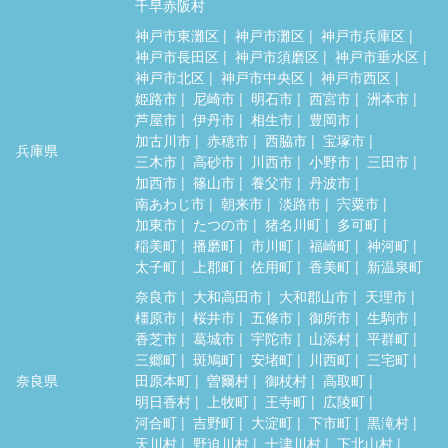
千早赤阪村
神戸市東灘区
神戸市灘区
神戸市兵庫区
神戸市長田区
神戸市須磨区
神戸市垂水区
神戸市北区
神戸市中央区
神戸市西区
姫路市
尼崎市
明石市
西宮市
洲本市
芦屋市
伊丹市
相生市
豊岡市
加古川市
赤穂市
西脇市
宝塚市
兵庫県
三木市
高砂市
川西市
小野市
三田市
加西市
篠山市
養父市
丹波市
南あわじ市
朝来市
淡路市
宍粟市
加東市
たつの市
猪名川町
多可町
稲美町
播磨町
市川町
福崎町
神河町
太子町
上郡町
佐用町
香美町
新温泉町
奈良市
大和高田市
大和郡山市
天理市
橿原市
桜井市
五條市
御所市
生駒市
香芝市
葛城市
宇陀市
山添村
平群町
三郷町
斑鳩町
安堵町
川西町
三宅町
奈良県
田原本町
曽爾村
御杖村
高取町
明日香村
上牧町
王寺町
広陵町
河合町
吉野町
大淀町
下市町
黒滝村
天川村
野迫川村
十津川村
下北山村