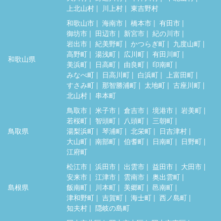
上北山村
川上村
東吉野村
和歌山市
海南市
橋本市
有田市
御坊市
田辺市
新宮市
紀の川市
岩出市
紀美野町
かつらぎ町
九度山町
高野町
湯浅町
広川町
有田川町
和歌山県
美浜町
日高町
由良町
印南町
みなべ町
日高川町
白浜町
上富田町
すさみ町
那智勝浦町
太地町
古座川町
北山村
串本町
鳥取市
米子市
倉吉市
境港市
岩美町
若桜町
智頭町
八頭町
三朝町
鳥取県
湯梨浜町
琴浦町
北栄町
日吉津村
大山町
南部町
伯耆町
日南町
日野町
江府町
松江市
浜田市
出雲市
益田市
大田市
安来市
江津市
雲南市
奥出雲町
島根県
飯南町
川本町
美郷町
邑南町
津和野町
吉賀町
海士町
西ノ島町
知夫村
隠岐の島町