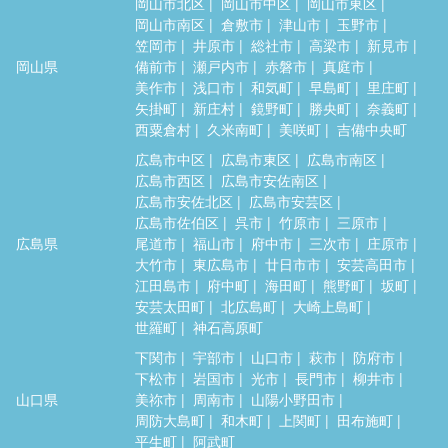
岡山市北区
岡山市中区
岡山市東区
岡山市南区
倉敷市
津山市
玉野市
笠岡市
井原市
総社市
高梁市
新見市
岡山県
備前市
瀬戸内市
赤磐市
真庭市
美作市
浅口市
和気町
早島町
里庄町
矢掛町
新庄村
鏡野町
勝央町
奈義町
西粟倉村
久米南町
美咲町
吉備中央町
広島市中区
広島市東区
広島市南区
広島市西区
広島市安佐南区
広島市安佐北区
広島市安芸区
広島市佐伯区
呉市
竹原市
三原市
広島県
尾道市
福山市
府中市
三次市
庄原市
大竹市
東広島市
廿日市市
安芸高田市
江田島市
府中町
海田町
熊野町
坂町
安芸太田町
北広島町
大崎上島町
世羅町
神石高原町
下関市
宇部市
山口市
萩市
防府市
下松市
岩国市
光市
長門市
柳井市
山口県
美祢市
周南市
山陽小野田市
周防大島町
和木町
上関町
田布施町
平生町
阿武町