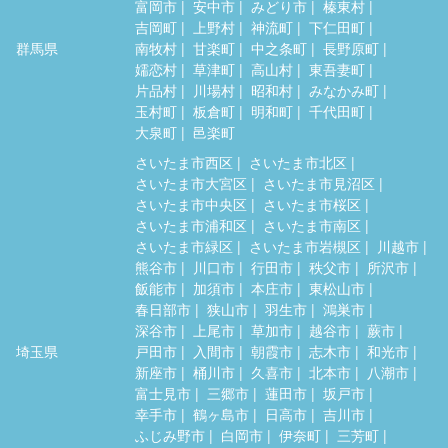
富岡市
安中市
みどり市
榛東村
吉岡町
上野村
神流町
下仁田町
群馬県
南牧村
甘楽町
中之条町
長野原町
嬬恋村
草津町
高山村
東吾妻町
片品村
川場村
昭和村
みなかみ町
玉村町
板倉町
明和町
千代田町
大泉町
邑楽町
さいたま市西区
さいたま市北区
さいたま市大宮区
さいたま市見沼区
さいたま市中央区
さいたま市桜区
さいたま市浦和区
さいたま市南区
さいたま市緑区
さいたま市岩槻区
川越市
熊谷市
川口市
行田市
秩父市
所沢市
飯能市
加須市
本庄市
東松山市
春日部市
狭山市
羽生市
鴻巣市
深谷市
上尾市
草加市
越谷市
蕨市
埼玉県
戸田市
入間市
朝霞市
志木市
和光市
新座市
桶川市
久喜市
北本市
八潮市
富士見市
三郷市
蓮田市
坂戸市
幸手市
鶴ヶ島市
日高市
吉川市
ふじみ野市
白岡市
伊奈町
三芳町