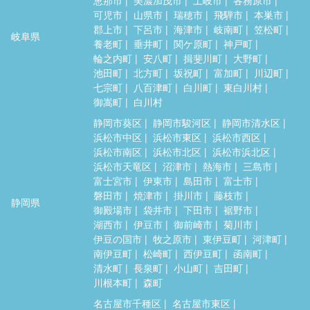
可児市
山県市
瑞穂市
飛騨市
本巣市
郡上市
下呂市
海津市
岐南町
笠松町
岐阜県
養老町
垂井町
関ケ原町
神戸町
輪之内町
安八町
揖斐川町
大野町
池田町
北方町
坂祝町
富加町
川辺町
七宗町
八百津町
白川町
東白川村
御嵩町
白川村
静岡市葵区
静岡市駿河区
静岡市清水区
浜松市中区
浜松市東区
浜松市西区
浜松市南区
浜松市北区
浜松市浜北区
浜松市天竜区
沼津市
熱海市
三島市
富士宮市
伊東市
島田市
富士市
磐田市
焼津市
掛川市
藤枝市
静岡県
御殿場市
袋井市
下田市
裾野市
湖西市
伊豆市
御前崎市
菊川市
伊豆の国市
牧之原市
東伊豆町
河津町
南伊豆町
松崎町
西伊豆町
函南町
清水町
長泉町
小山町
吉田町
川根本町
森町
名古屋市千種区
名古屋市東区