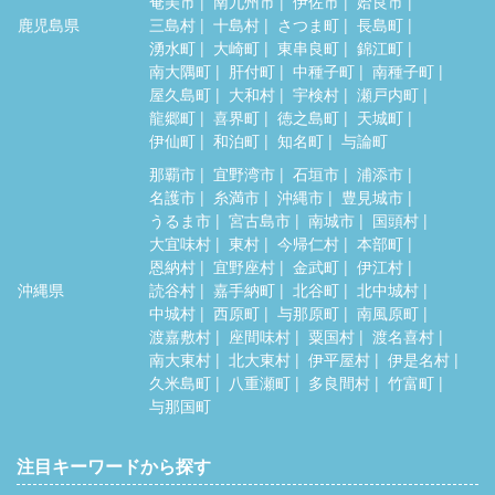
奄美市
南九州市
伊佐市
姶良市
鹿児島県
三島村
十島村
さつま町
長島町
湧水町
大崎町
東串良町
錦江町
南大隅町
肝付町
中種子町
南種子町
屋久島町
大和村
宇検村
瀬戸内町
龍郷町
喜界町
徳之島町
天城町
伊仙町
和泊町
知名町
与論町
那覇市
宜野湾市
石垣市
浦添市
名護市
糸満市
沖縄市
豊見城市
うるま市
宮古島市
南城市
国頭村
大宜味村
東村
今帰仁村
本部町
恩納村
宜野座村
金武町
伊江村
沖縄県
読谷村
嘉手納町
北谷町
北中城村
中城村
西原町
与那原町
南風原町
渡嘉敷村
座間味村
粟国村
渡名喜村
南大東村
北大東村
伊平屋村
伊是名村
久米島町
八重瀬町
多良間村
竹富町
与那国町
注目キーワードから探す