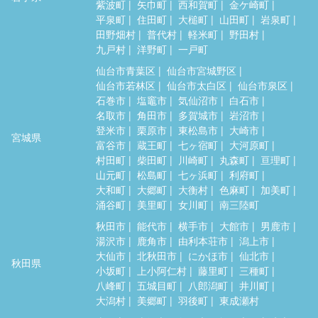
紫波町
矢巾町
西和賀町
金ケ崎町
平泉町
住田町
大槌町
山田町
岩泉町
田野畑村
普代村
軽米町
野田村
九戸村
洋野町
一戸町
仙台市青葉区
仙台市宮城野区
仙台市若林区
仙台市太白区
仙台市泉区
石巻市
塩竈市
気仙沼市
白石市
名取市
角田市
多賀城市
岩沼市
登米市
栗原市
東松島市
大崎市
宮城県
富谷市
蔵王町
七ヶ宿町
大河原町
村田町
柴田町
川崎町
丸森町
亘理町
山元町
松島町
七ヶ浜町
利府町
大和町
大郷町
大衡村
色麻町
加美町
涌谷町
美里町
女川町
南三陸町
秋田市
能代市
横手市
大館市
男鹿市
湯沢市
鹿角市
由利本荘市
潟上市
大仙市
北秋田市
にかほ市
仙北市
秋田県
小坂町
上小阿仁村
藤里町
三種町
八峰町
五城目町
八郎潟町
井川町
大潟村
美郷町
羽後町
東成瀬村