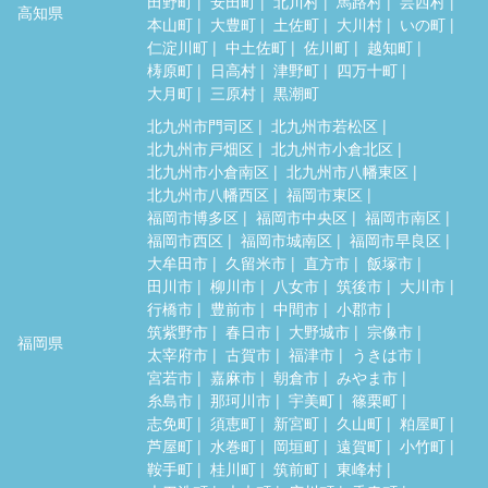
田野町
安田町
北川村
馬路村
芸西村
高知県
本山町
大豊町
土佐町
大川村
いの町
仁淀川町
中土佐町
佐川町
越知町
梼原町
日高村
津野町
四万十町
大月町
三原村
黒潮町
北九州市門司区
北九州市若松区
北九州市戸畑区
北九州市小倉北区
北九州市小倉南区
北九州市八幡東区
北九州市八幡西区
福岡市東区
福岡市博多区
福岡市中央区
福岡市南区
福岡市西区
福岡市城南区
福岡市早良区
大牟田市
久留米市
直方市
飯塚市
田川市
柳川市
八女市
筑後市
大川市
行橋市
豊前市
中間市
小郡市
筑紫野市
春日市
大野城市
宗像市
福岡県
太宰府市
古賀市
福津市
うきは市
宮若市
嘉麻市
朝倉市
みやま市
糸島市
那珂川市
宇美町
篠栗町
志免町
須恵町
新宮町
久山町
粕屋町
芦屋町
水巻町
岡垣町
遠賀町
小竹町
鞍手町
桂川町
筑前町
東峰村