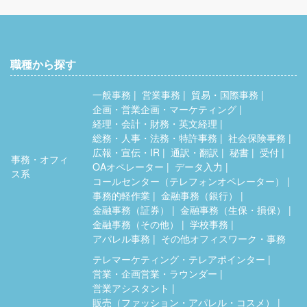
職種から探す
一般事務
営業事務
貿易・国際事務
企画・営業企画・マーケティング
経理・会計・財務・英文経理
総務・人事・法務・特許事務
社会保険事務
広報・宣伝・IR
通訳・翻訳
秘書
受付
事務・オフィ
OAオペレーター
データ入力
ス系
コールセンター（テレフォンオペレーター）
事務的軽作業
金融事務（銀行）
金融事務（証券）
金融事務（生保・損保）
金融事務（その他）
学校事務
アパレル事務
その他オフィスワーク・事務
テレマーケティング・テレアポインター
営業・企画営業・ラウンダー
営業アシスタント
販売（ファッション・アパレル・コスメ）