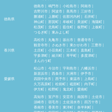
徳島市
鳴門市
小松島市
阿南市
吉野川市
阿波市
美馬市
三好市
勝浦町
上勝町
佐那河内村
石井町
徳島県
神山町
那賀町
牟岐町
美波町
海陽町
松茂町
北島町
藍住町
板野町
上板町
つるぎ町
東みよし町
高松市
丸亀市
坂出市
善通寺市
観音寺市
さぬき市
東かがわ市
三豊市
香川県
土庄町
小豆島町
三木町
直島町
宇多津町
綾川町
琴平町
多度津町
まんのう町
松山市
今治市
宇和島市
八幡浜市
新居浜市
西条市
大洲市
伊予市
愛媛県
四国中央市
西予市
東温市
上島町
久万高原町
松前町
砥部町
内子町
伊方町
松野町
鬼北町
愛南町
高知市
室戸市
安芸市
南国市
土佐市
須崎市
宿毛市
土佐清水市
四万十市
香南市
香美市
東洋町
奈半利町