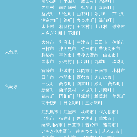
南小国町
小国町
産山村
高森町
西原村
南阿蘇村
御船町
嘉島町
益城町
甲佐町
山都町
氷川町
芦北町
津奈木町
錦町
多良木町
湯前町
水上村
相良村
五木村
山江村
球磨村
あさぎり町
苓北町
大分市
別府市
中津市
日田市
佐伯市
臼杵市
津久見市
竹田市
豊後高田市
大分県
杵築市
宇佐市
豊後大野市
由布市
国東市
姫島村
日出町
九重町
玖珠町
宮崎市
都城市
延岡市
日南市
小林市
日向市
串間市
西都市
えびの市
三股町
高原町
国富町
綾町
高鍋町
宮崎県
新富町
西米良村
木城町
川南町
都農町
門川町
諸塚村
椎葉村
美郷町
高千穂町
日之影町
五ヶ瀬町
鹿児島市
鹿屋市
枕崎市
阿久根市
出水市
指宿市
西之表市
垂水市
薩摩川内市
日置市
曽於市
霧島市
いちき串木野市
南さつま市
志布志市