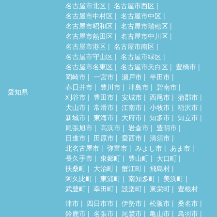
名古屋市北区
名古屋市西区
名古屋市中村区
名古屋市中区
名古屋市昭和区
名古屋市瑞穂区
名古屋市熱田区
名古屋市中川区
名古屋市港区
名古屋市南区
名古屋市守山区
名古屋市緑区
名古屋市名東区
名古屋市天白区
豊橋市
岡崎市
一宮市
瀬戸市
半田市
春日井市
豊川市
津島市
碧南市
愛知県
刈谷市
豊田市
安城市
西尾市
蒲郡市
犬山市
常滑市
江南市
小牧市
稲沢市
新城市
東海市
大府市
知多市
知立市
尾張旭市
高浜市
岩倉市
豊明市
日進市
田原市
愛西市
清須市
北名古屋市
弥富市
みよし市
あま市
長久手市
東郷町
豊山町
大口町
扶桑町
大治町
蟹江町
飛島村
阿久比町
東浦町
南知多町
美浜町
武豊町
幸田町
設楽町
東栄町
豊根村
津市
四日市市
伊勢市
松阪市
桑名市
鈴鹿市
名張市
尾鷲市
亀山市
鳥羽市