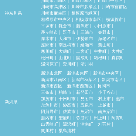
川崎市高津区
川崎市多摩区
川崎市宮前区
神奈川県
川崎市麻生区
相模原市緑区
相模原市中央区
相模原市南区
横須賀市
平塚市
鎌倉市
藤沢市
小田原市
茅ヶ崎市
逗子市
三浦市
秦野市
厚木市
大和市
伊勢原市
海老名市
座間市
南足柄市
綾瀬市
葉山町
寒川町
大磯町
二宮町
中井町
大井町
松田町
山北町
開成町
箱根町
真鶴町
湯河原町
愛川町
清川村
新潟市北区
新潟市東区
新潟市中央区
新潟市江南区
新潟市秋葉区
新潟市南区
新潟市西区
新潟市西蒲区
長岡市
三条市
柏崎市
新発田市
小千谷市
加茂市
十日町市
見附市
村上市
燕市
新潟県
糸魚川市
妙高市
五泉市
上越市
阿賀野市
佐渡市
魚沼市
南魚沼市
胎内市
聖籠町
弥彦村
田上町
阿賀町
出雲崎町
湯沢町
津南町
刈羽村
関川村
粟島浦村