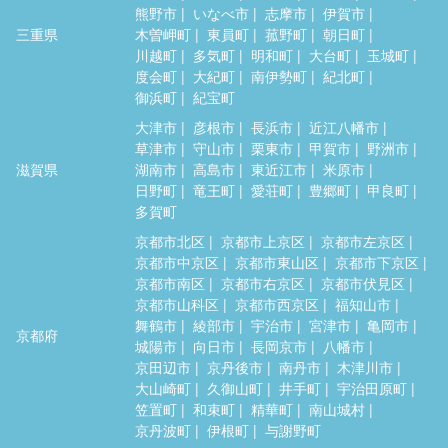
熊野市
いなべ市
志摩市
伊賀市
三重県
木曽岬町
東員町
菰野町
朝日町
川越町
多気町
明和町
大台町
玉城町
度会町
大紀町
南伊勢町
紀北町
御浜町
紀宝町
大津市
彦根市
長浜市
近江八幡市
草津市
守山市
栗東市
甲賀市
野洲市
滋賀県
湖南市
高島市
東近江市
米原市
日野町
竜王町
愛荘町
豊郷町
甲良町
多賀町
京都市北区
京都市上京区
京都市左京区
京都市中京区
京都市東山区
京都市下京区
京都市南区
京都市右京区
京都市伏見区
京都市山科区
京都市西京区
福知山市
舞鶴市
綾部市
宇治市
宮津市
亀岡市
京都府
城陽市
向日市
長岡京市
八幡市
京田辺市
京丹後市
南丹市
木津川市
大山崎町
久御山町
井手町
宇治田原町
笠置町
和束町
精華町
南山城村
京丹波町
伊根町
与謝野町