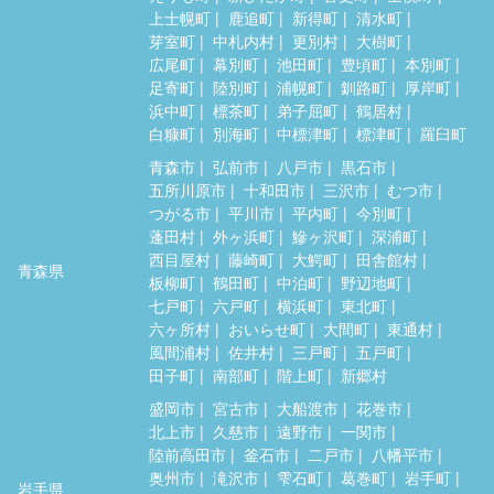
上士幌町
鹿追町
新得町
清水町
芽室町
中札内村
更別村
大樹町
広尾町
幕別町
池田町
豊頃町
本別町
足寄町
陸別町
浦幌町
釧路町
厚岸町
浜中町
標茶町
弟子屈町
鶴居村
白糠町
別海町
中標津町
標津町
羅臼町
青森市
弘前市
八戸市
黒石市
五所川原市
十和田市
三沢市
むつ市
つがる市
平川市
平内町
今別町
蓬田村
外ヶ浜町
鰺ヶ沢町
深浦町
西目屋村
藤崎町
大鰐町
田舎館村
青森県
板柳町
鶴田町
中泊町
野辺地町
七戸町
六戸町
横浜町
東北町
六ヶ所村
おいらせ町
大間町
東通村
風間浦村
佐井村
三戸町
五戸町
田子町
南部町
階上町
新郷村
盛岡市
宮古市
大船渡市
花巻市
北上市
久慈市
遠野市
一関市
陸前高田市
釜石市
二戸市
八幡平市
奥州市
滝沢市
雫石町
葛巻町
岩手町
岩手県