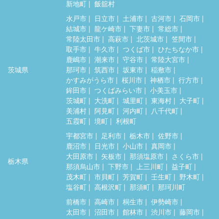
新地町
飯舘村
水戸市
日立市
土浦市
古河市
石岡市
結城市
龍ケ崎市
下妻市
常総市
常陸太田市
高萩市
北茨城市
笠間市
取手市
牛久市
つくば市
ひたちなか市
鹿嶋市
潮来市
守谷市
常陸大宮市
茨城県
那珂市
筑西市
坂東市
稲敷市
かすみがうら市
桜川市
神栖市
行方市
鉾田市
つくばみらい市
小美玉市
茨城町
大洗町
城里町
東海村
大子町
美浦村
阿見町
河内町
八千代町
五霞町
境町
利根町
宇都宮市
足利市
栃木市
佐野市
鹿沼市
日光市
小山市
真岡市
大田原市
矢板市
那須塩原市
さくら市
栃木県
那須烏山市
下野市
上三川町
益子町
茂木町
市貝町
芳賀町
壬生町
野木町
塩谷町
高根沢町
那須町
那珂川町
前橋市
高崎市
桐生市
伊勢崎市
太田市
沼田市
館林市
渋川市
藤岡市