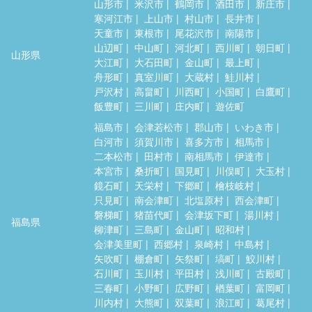
山形市
米沢市
鶴岡市
酒田市
新庄市
寒河江市
上山市
村山市
長井市
天童市
東根市
尾花沢市
南陽市
山辺町
中山町
河北町
西川町
朝日町
山形県
大江町
大石田町
金山町
最上町
舟形町
真室川町
大蔵村
鮭川村
戸沢村
高畠町
川西町
小国町
白鷹町
飯豊町
三川町
庄内町
遊佐町
福島市
会津若松市
郡山市
いわき市
白河市
須賀川市
喜多方市
相馬市
二本松市
田村市
南相馬市
伊達市
本宮市
桑折町
国見町
川俣町
大玉村
鏡石町
天栄村
下郷町
檜枝岐村
只見町
南会津町
北塩原村
西会津町
磐梯町
猪苗代町
会津坂下町
湯川村
福島県
柳津町
三島町
金山町
昭和村
会津美里町
西郷村
泉崎村
中島村
矢吹町
棚倉町
矢祭町
塙町
鮫川村
石川町
玉川村
平田村
浅川町
古殿町
三春町
小野町
広野町
楢葉町
富岡町
川内村
大熊町
双葉町
浪江町
葛尾村