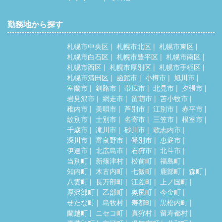
勤務地から探す
札幌市中央区
札幌市北区
札幌市東区
札幌市白石区
札幌市豊平区
札幌市南区
札幌市西区
札幌市厚別区
札幌市手稲区
札幌市清田区
函館市
小樽市
旭川市
室蘭市
釧路市
帯広市
北見市
夕張市
岩見沢市
網走市
留萌市
苫小牧市
稚内市
美唄市
芦別市
江別市
赤平市
紋別市
士別市
名寄市
三笠市
根室市
千歳市
滝川市
砂川市
歌志内市
深川市
富良野市
登別市
恵庭市
伊達市
北広島市
石狩市
北斗市
当別町
新篠津村
松前町
福島町
知内町
木古内町
七飯町
鹿部町
森町
八雲町
長万部町
江差町
上ノ国町
厚沢部町
乙部町
奥尻町
今金町
せたな町
島牧村
寿都町
黒松内町
蘭越町
ニセコ町
真狩村
留寿都村