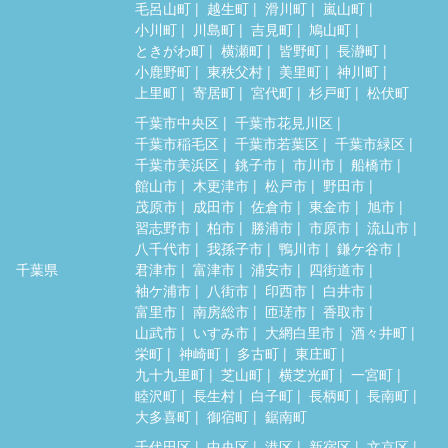
毛呂山町
越生町
滑川町
嵐山町
小川町
川島町
吉見町
鳩山町
ときがわ町
横瀬町
皆野町
長瀞町
小鹿野町
東秩父村
美里町
神川町
上里町
寄居町
宮代町
杉戸町
松伏町
千葉市中央区
千葉市花見川区
千葉市稲毛区
千葉市若葉区
千葉市緑区
千葉市美浜区
銚子市
市川市
船橋市
館山市
木更津市
松戸市
野田市
茂原市
成田市
佐倉市
東金市
旭市
習志野市
柏市
勝浦市
市原市
流山市
八千代市
我孫子市
鴨川市
鎌ケ谷市
千葉県
君津市
富津市
浦安市
四街道市
袖ケ浦市
八街市
印西市
白井市
富里市
南房総市
匝瑳市
香取市
山武市
いすみ市
大網白里市
酒々井町
栄町
神崎町
多古町
東庄町
九十九里町
芝山町
横芝光町
一宮町
睦沢町
長生村
白子町
長柄町
長南町
大多喜町
御宿町
鋸南町
千代田区
中央区
港区
新宿区
文京区