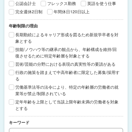
公認会計士
フレックス勤務
英語を使う仕事
完全週休2日制
年間休日120日以上
年齢制限の理由
長期勤続によるキャリア形成を図るため新規学卒者を対
象とする
技能/ノウハウ等の継承の観点から、年齢構成を維持/回
復させるために特定年齢層を対象とする
芸術/芸能の分野における表現の真実性等の要請がある
行政の施策を踏まえて中高年齢者に限定した募集/採用す
る
労働基準法等の法令により、特定の年齢層の労働者の就
業等が禁止/制限されている
定年年齢を上限として当該上限年齢未満の労働者を対象
とする
キーワード