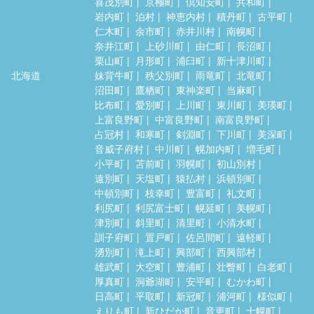
喜茂別町
京極町
倶知安町
共和町
岩内町
泊村
神恵内村
積丹町
古平町
仁木町
余市町
赤井川村
南幌町
奈井江町
上砂川町
由仁町
長沼町
栗山町
月形町
浦臼町
新十津川町
北海道
妹背牛町
秩父別町
雨竜町
北竜町
沼田町
鷹栖町
東神楽町
当麻町
比布町
愛別町
上川町
東川町
美瑛町
上富良野町
中富良野町
南富良野町
占冠村
和寒町
剣淵町
下川町
美深町
音威子府村
中川町
幌加内町
増毛町
小平町
苫前町
羽幌町
初山別村
遠別町
天塩町
猿払村
浜頓別町
中頓別町
枝幸町
豊富町
礼文町
利尻町
利尻富士町
幌延町
美幌町
津別町
斜里町
清里町
小清水町
訓子府町
置戸町
佐呂間町
遠軽町
湧別町
滝上町
興部町
西興部村
雄武町
大空町
豊浦町
壮瞥町
白老町
厚真町
洞爺湖町
安平町
むかわ町
日高町
平取町
新冠町
浦河町
様似町
えりも町
新ひだか町
音更町
士幌町