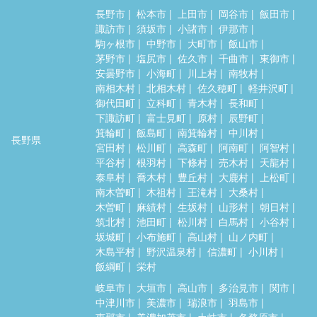
長野市
松本市
上田市
岡谷市
飯田市
諏訪市
須坂市
小諸市
伊那市
駒ヶ根市
中野市
大町市
飯山市
茅野市
塩尻市
佐久市
千曲市
東御市
安曇野市
小海町
川上村
南牧村
南相木村
北相木村
佐久穂町
軽井沢町
御代田町
立科町
青木村
長和町
下諏訪町
富士見町
原村
辰野町
箕輪町
飯島町
南箕輪村
中川村
長野県
宮田村
松川町
高森町
阿南町
阿智村
平谷村
根羽村
下條村
売木村
天龍村
泰阜村
喬木村
豊丘村
大鹿村
上松町
南木曽町
木祖村
王滝村
大桑村
木曽町
麻績村
生坂村
山形村
朝日村
筑北村
池田町
松川村
白馬村
小谷村
坂城町
小布施町
高山村
山ノ内町
木島平村
野沢温泉村
信濃町
小川村
飯綱町
栄村
岐阜市
大垣市
高山市
多治見市
関市
中津川市
美濃市
瑞浪市
羽島市
恵那市
美濃加茂市
土岐市
各務原市