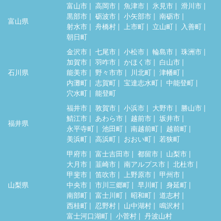
富山市
高岡市
魚津市
氷見市
滑川市
黒部市
砺波市
小矢部市
南砺市
富山県
射水市
舟橋村
上市町
立山町
入善町
朝日町
金沢市
七尾市
小松市
輪島市
珠洲市
加賀市
羽咋市
かほく市
白山市
石川県
能美市
野々市市
川北町
津幡町
内灘町
志賀町
宝達志水町
中能登町
穴水町
能登町
福井市
敦賀市
小浜市
大野市
勝山市
鯖江市
あわら市
越前市
坂井市
福井県
永平寺町
池田町
南越前町
越前町
美浜町
高浜町
おおい町
若狭町
甲府市
富士吉田市
都留市
山梨市
大月市
韮崎市
南アルプス市
北杜市
甲斐市
笛吹市
上野原市
甲州市
山梨県
中央市
市川三郷町
早川町
身延町
南部町
富士川町
昭和町
道志村
西桂町
忍野村
山中湖村
鳴沢村
富士河口湖町
小菅村
丹波山村