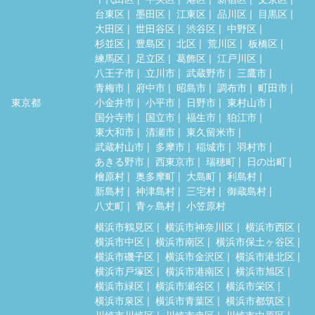
台東区
墨田区
江東区
品川区
目黒区
大田区
世田谷区
渋谷区
中野区
杉並区
豊島区
北区
荒川区
板橋区
練馬区
足立区
葛飾区
江戸川区
八王子市
立川市
武蔵野市
三鷹市
青梅市
府中市
昭島市
調布市
町田市
東京都
小金井市
小平市
日野市
東村山市
国分寺市
国立市
福生市
狛江市
東大和市
清瀬市
東久留米市
武蔵村山市
多摩市
稲城市
羽村市
あきる野市
西東京市
瑞穂町
日の出町
檜原村
奥多摩町
大島町
利島村
新島村
神津島村
三宅村
御蔵島村
八丈町
青ヶ島村
小笠原村
横浜市鶴見区
横浜市神奈川区
横浜市西区
横浜市中区
横浜市南区
横浜市保土ヶ谷区
横浜市磯子区
横浜市金沢区
横浜市港北区
横浜市戸塚区
横浜市港南区
横浜市旭区
横浜市緑区
横浜市瀬谷区
横浜市栄区
横浜市泉区
横浜市青葉区
横浜市都筑区
川崎市川崎区
川崎市幸区
川崎市中原区