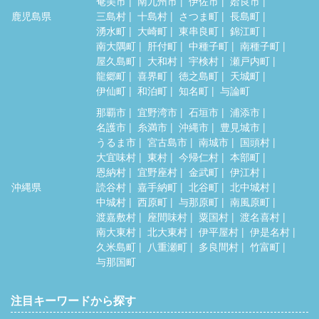
奄美市
南九州市
伊佐市
姶良市
鹿児島県
三島村
十島村
さつま町
長島町
湧水町
大崎町
東串良町
錦江町
南大隅町
肝付町
中種子町
南種子町
屋久島町
大和村
宇検村
瀬戸内町
龍郷町
喜界町
徳之島町
天城町
伊仙町
和泊町
知名町
与論町
那覇市
宜野湾市
石垣市
浦添市
名護市
糸満市
沖縄市
豊見城市
うるま市
宮古島市
南城市
国頭村
大宜味村
東村
今帰仁村
本部町
恩納村
宜野座村
金武町
伊江村
沖縄県
読谷村
嘉手納町
北谷町
北中城村
中城村
西原町
与那原町
南風原町
渡嘉敷村
座間味村
粟国村
渡名喜村
南大東村
北大東村
伊平屋村
伊是名村
久米島町
八重瀬町
多良間村
竹富町
与那国町
注目キーワードから探す