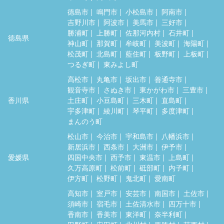
徳島市
鳴門市
小松島市
阿南市
吉野川市
阿波市
美馬市
三好市
勝浦町
上勝町
佐那河内村
石井町
徳島県
神山町
那賀町
牟岐町
美波町
海陽町
松茂町
北島町
藍住町
板野町
上板町
つるぎ町
東みよし町
高松市
丸亀市
坂出市
善通寺市
観音寺市
さぬき市
東かがわ市
三豊市
香川県
土庄町
小豆島町
三木町
直島町
宇多津町
綾川町
琴平町
多度津町
まんのう町
松山市
今治市
宇和島市
八幡浜市
新居浜市
西条市
大洲市
伊予市
愛媛県
四国中央市
西予市
東温市
上島町
久万高原町
松前町
砥部町
内子町
伊方町
松野町
鬼北町
愛南町
高知市
室戸市
安芸市
南国市
土佐市
須崎市
宿毛市
土佐清水市
四万十市
香南市
香美市
東洋町
奈半利町