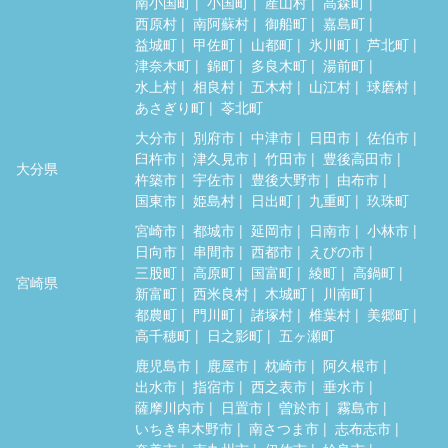
南小国町
小国町
産山村
高森町
西原村
南阿蘇村
御船町
嘉島町
益城町
甲佐町
山都町
氷川町
芦北町
津奈木町
錦町
多良木町
湯前町
水上村
相良村
五木村
山江村
球磨村
あさぎり町
苓北町
大分市
別府市
中津市
日田市
佐伯市
臼杵市
津久見市
竹田市
豊後高田市
大分県
杵築市
宇佐市
豊後大野市
由布市
国東市
姫島村
日出町
九重町
玖珠町
宮崎市
都城市
延岡市
日南市
小林市
日向市
串間市
西都市
えびの市
三股町
高原町
国富町
綾町
高鍋町
宮崎県
新富町
西米良村
木城町
川南町
都農町
門川町
諸塚村
椎葉村
美郷町
高千穂町
日之影町
五ヶ瀬町
鹿児島市
鹿屋市
枕崎市
阿久根市
出水市
指宿市
西之表市
垂水市
薩摩川内市
日置市
曽於市
霧島市
いちき串木野市
南さつま市
志布志市