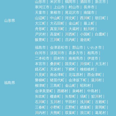
山形市
米沢市
鶴岡市
酒田市
新庄市
寒河江市
上山市
村山市
長井市
天童市
東根市
尾花沢市
南陽市
山辺町
中山町
河北町
西川町
朝日町
山形県
大江町
大石田町
金山町
最上町
舟形町
真室川町
大蔵村
鮭川村
戸沢村
高畠町
川西町
小国町
白鷹町
飯豊町
三川町
庄内町
遊佐町
福島市
会津若松市
郡山市
いわき市
白河市
須賀川市
喜多方市
相馬市
二本松市
田村市
南相馬市
伊達市
本宮市
桑折町
国見町
川俣町
大玉村
鏡石町
天栄村
下郷町
檜枝岐村
只見町
南会津町
北塩原村
西会津町
磐梯町
猪苗代町
会津坂下町
湯川村
福島県
柳津町
三島町
金山町
昭和村
会津美里町
西郷村
泉崎村
中島村
矢吹町
棚倉町
矢祭町
塙町
鮫川村
石川町
玉川村
平田村
浅川町
古殿町
三春町
小野町
広野町
楢葉町
富岡町
川内村
大熊町
双葉町
浪江町
葛尾村