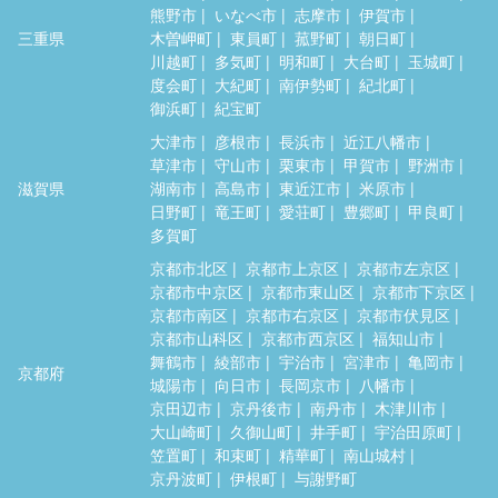
熊野市
いなべ市
志摩市
伊賀市
三重県
木曽岬町
東員町
菰野町
朝日町
川越町
多気町
明和町
大台町
玉城町
度会町
大紀町
南伊勢町
紀北町
御浜町
紀宝町
大津市
彦根市
長浜市
近江八幡市
草津市
守山市
栗東市
甲賀市
野洲市
滋賀県
湖南市
高島市
東近江市
米原市
日野町
竜王町
愛荘町
豊郷町
甲良町
多賀町
京都市北区
京都市上京区
京都市左京区
京都市中京区
京都市東山区
京都市下京区
京都市南区
京都市右京区
京都市伏見区
京都市山科区
京都市西京区
福知山市
舞鶴市
綾部市
宇治市
宮津市
亀岡市
京都府
城陽市
向日市
長岡京市
八幡市
京田辺市
京丹後市
南丹市
木津川市
大山崎町
久御山町
井手町
宇治田原町
笠置町
和束町
精華町
南山城村
京丹波町
伊根町
与謝野町