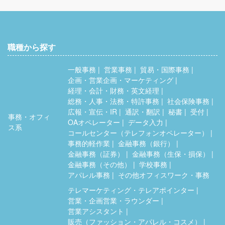
職種から探す
一般事務
営業事務
貿易・国際事務
企画・営業企画・マーケティング
経理・会計・財務・英文経理
総務・人事・法務・特許事務
社会保険事務
広報・宣伝・IR
通訳・翻訳
秘書
受付
事務・オフィ
OAオペレーター
データ入力
ス系
コールセンター（テレフォンオペレーター）
事務的軽作業
金融事務（銀行）
金融事務（証券）
金融事務（生保・損保）
金融事務（その他）
学校事務
アパレル事務
その他オフィスワーク・事務
テレマーケティング・テレアポインター
営業・企画営業・ラウンダー
営業アシスタント
販売（ファッション・アパレル・コスメ）