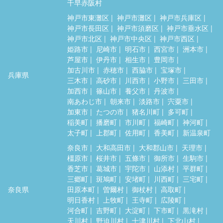
千早赤阪村
神戸市東灘区
神戸市灘区
神戸市兵庫区
神戸市長田区
神戸市須磨区
神戸市垂水区
神戸市北区
神戸市中央区
神戸市西区
姫路市
尼崎市
明石市
西宮市
洲本市
芦屋市
伊丹市
相生市
豊岡市
加古川市
赤穂市
西脇市
宝塚市
兵庫県
三木市
高砂市
川西市
小野市
三田市
加西市
篠山市
養父市
丹波市
南あわじ市
朝来市
淡路市
宍粟市
加東市
たつの市
猪名川町
多可町
稲美町
播磨町
市川町
福崎町
神河町
太子町
上郡町
佐用町
香美町
新温泉町
奈良市
大和高田市
大和郡山市
天理市
橿原市
桜井市
五條市
御所市
生駒市
香芝市
葛城市
宇陀市
山添村
平群町
三郷町
斑鳩町
安堵町
川西町
三宅町
奈良県
田原本町
曽爾村
御杖村
高取町
明日香村
上牧町
王寺町
広陵町
河合町
吉野町
大淀町
下市町
黒滝村
天川村
野迫川村
十津川村
下北山村