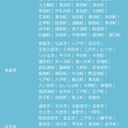
上士幌町
鹿追町
新得町
清水町
芽室町
中札内村
更別村
大樹町
広尾町
幕別町
池田町
豊頃町
本別町
足寄町
陸別町
浦幌町
釧路町
厚岸町
浜中町
標茶町
弟子屈町
鶴居村
白糠町
別海町
中標津町
標津町
羅臼町
青森市
弘前市
八戸市
黒石市
五所川原市
十和田市
三沢市
むつ市
つがる市
平川市
平内町
今別町
蓬田村
外ヶ浜町
鰺ヶ沢町
深浦町
西目屋村
藤崎町
大鰐町
田舎館村
青森県
板柳町
鶴田町
中泊町
野辺地町
七戸町
六戸町
横浜町
東北町
六ヶ所村
おいらせ町
大間町
東通村
風間浦村
佐井村
三戸町
五戸町
田子町
南部町
階上町
新郷村
盛岡市
宮古市
大船渡市
花巻市
北上市
久慈市
遠野市
一関市
陸前高田市
釜石市
二戸市
八幡平市
奥州市
滝沢市
雫石町
葛巻町
岩手町
岩手県