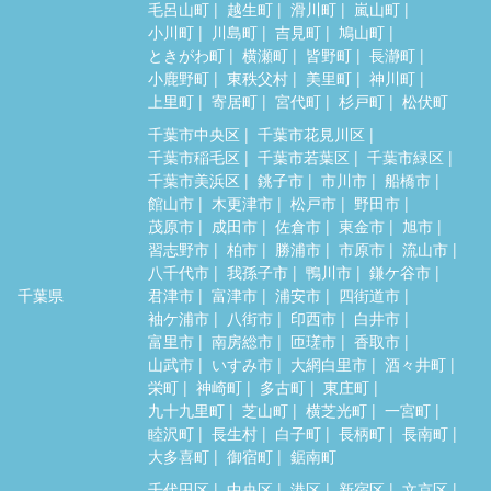
毛呂山町
越生町
滑川町
嵐山町
小川町
川島町
吉見町
鳩山町
ときがわ町
横瀬町
皆野町
長瀞町
小鹿野町
東秩父村
美里町
神川町
上里町
寄居町
宮代町
杉戸町
松伏町
千葉市中央区
千葉市花見川区
千葉市稲毛区
千葉市若葉区
千葉市緑区
千葉市美浜区
銚子市
市川市
船橋市
館山市
木更津市
松戸市
野田市
茂原市
成田市
佐倉市
東金市
旭市
習志野市
柏市
勝浦市
市原市
流山市
八千代市
我孫子市
鴨川市
鎌ケ谷市
千葉県
君津市
富津市
浦安市
四街道市
袖ケ浦市
八街市
印西市
白井市
富里市
南房総市
匝瑳市
香取市
山武市
いすみ市
大網白里市
酒々井町
栄町
神崎町
多古町
東庄町
九十九里町
芝山町
横芝光町
一宮町
睦沢町
長生村
白子町
長柄町
長南町
大多喜町
御宿町
鋸南町
千代田区
中央区
港区
新宿区
文京区