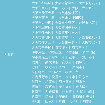
大阪市都島区
大阪市福島区
大阪市此花区
大阪市西区
大阪市港区
大阪市大正区
大阪市天王寺区
大阪市浪速区
大阪市西淀川区
大阪市東淀川区
大阪市東成区
大阪市生野区
大阪市旭区
大阪市城東区
大阪市阿倍野区
大阪市住吉区
大阪市東住吉区
大阪市西成区
大阪市淀川区
大阪市鶴見区
大阪市住之江区
大阪市平野区
大阪市北区
大阪市中央区
堺市堺区
堺市中区
堺市東区
堺市西区
堺市南区
堺市北区
大阪府
堺市美原区
岸和田市
豊中市
池田市
吹田市
泉大津市
高槻市
貝塚市
守口市
枚方市
茨木市
八尾市
泉佐野市
富田林市
寝屋川市
河内長野市
松原市
大東市
和泉市
箕面市
柏原市
羽曳野市
門真市
摂津市
高石市
藤井寺市
東大阪市
泉南市
四條畷市
交野市
大阪狭山市
阪南市
島本町
豊能町
能勢町
忠岡町
熊取町
田尻町
岬町
太子町
河南町