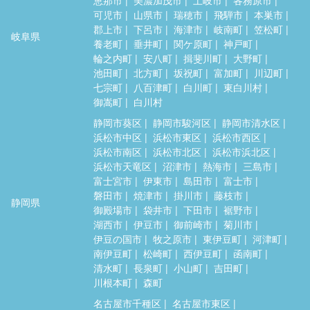
可児市
山県市
瑞穂市
飛騨市
本巣市
郡上市
下呂市
海津市
岐南町
笠松町
岐阜県
養老町
垂井町
関ケ原町
神戸町
輪之内町
安八町
揖斐川町
大野町
池田町
北方町
坂祝町
富加町
川辺町
七宗町
八百津町
白川町
東白川村
御嵩町
白川村
静岡市葵区
静岡市駿河区
静岡市清水区
浜松市中区
浜松市東区
浜松市西区
浜松市南区
浜松市北区
浜松市浜北区
浜松市天竜区
沼津市
熱海市
三島市
富士宮市
伊東市
島田市
富士市
磐田市
焼津市
掛川市
藤枝市
静岡県
御殿場市
袋井市
下田市
裾野市
湖西市
伊豆市
御前崎市
菊川市
伊豆の国市
牧之原市
東伊豆町
河津町
南伊豆町
松崎町
西伊豆町
函南町
清水町
長泉町
小山町
吉田町
川根本町
森町
名古屋市千種区
名古屋市東区