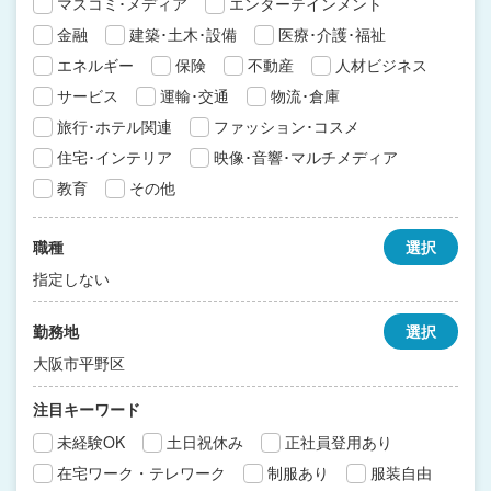
マスコミ･メディア
エンターテインメント
金融
建築･土木･設備
医療･介護･福祉
エネルギー
保険
不動産
人材ビジネス
サービス
運輸･交通
物流･倉庫
旅行･ホテル関連
ファッション･コスメ
住宅･インテリア
映像･音響･マルチメディア
教育
その他
職種
選択
指定しない
勤務地
選択
大阪市平野区
注目キーワード
未経験OK
土日祝休み
正社員登用あり
在宅ワーク・テレワーク
制服あり
服装自由