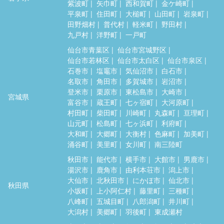
紫波町
矢巾町
西和賀町
金ケ崎町
平泉町
住田町
大槌町
山田町
岩泉町
田野畑村
普代村
軽米町
野田村
九戸村
洋野町
一戸町
仙台市青葉区
仙台市宮城野区
仙台市若林区
仙台市太白区
仙台市泉区
石巻市
塩竈市
気仙沼市
白石市
名取市
角田市
多賀城市
岩沼市
登米市
栗原市
東松島市
大崎市
宮城県
富谷市
蔵王町
七ヶ宿町
大河原町
村田町
柴田町
川崎町
丸森町
亘理町
山元町
松島町
七ヶ浜町
利府町
大和町
大郷町
大衡村
色麻町
加美町
涌谷町
美里町
女川町
南三陸町
秋田市
能代市
横手市
大館市
男鹿市
湯沢市
鹿角市
由利本荘市
潟上市
大仙市
北秋田市
にかほ市
仙北市
秋田県
小坂町
上小阿仁村
藤里町
三種町
八峰町
五城目町
八郎潟町
井川町
大潟村
美郷町
羽後町
東成瀬村