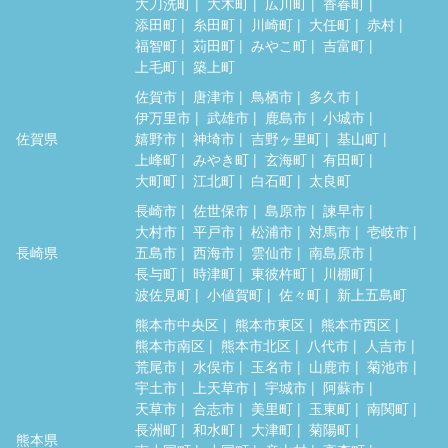
大刀洗町
大木町
広川町
香春町
添田町
糸田町
川崎町
大任町
赤村
福智町
苅田町
みやこ町
吉富町
上毛町
築上町
佐賀市
唐津市
鳥栖市
多久市
伊万里市
武雄市
鹿島市
小城市
佐賀県
嬉野市
神埼市
吉野ヶ里町
基山町
上峰町
みやき町
玄海町
有田町
大町町
江北町
白石町
太良町
長崎市
佐世保市
島原市
諫早市
大村市
平戸市
松浦市
対馬市
壱岐市
長崎県
五島市
西海市
雲仙市
南島原市
長与町
時津町
東彼杵町
川棚町
波佐見町
小値賀町
佐々町
新上五島町
熊本市中央区
熊本市東区
熊本市西区
熊本市南区
熊本市北区
八代市
人吉市
荒尾市
水俣市
玉名市
山鹿市
菊池市
宇土市
上天草市
宇城市
阿蘇市
天草市
合志市
美里町
玉東町
南関町
長洲町
和水町
大津町
菊陽町
熊本県