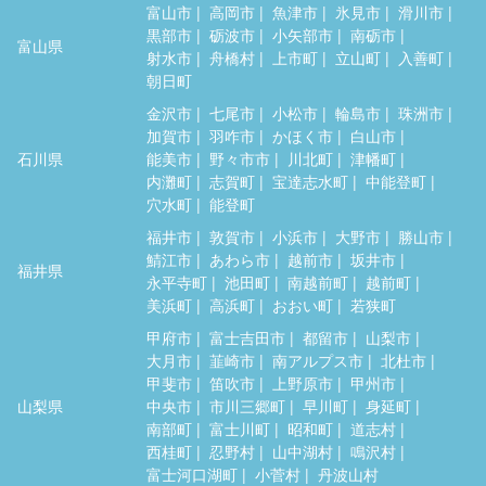
富山市
高岡市
魚津市
氷見市
滑川市
黒部市
砺波市
小矢部市
南砺市
富山県
射水市
舟橋村
上市町
立山町
入善町
朝日町
金沢市
七尾市
小松市
輪島市
珠洲市
加賀市
羽咋市
かほく市
白山市
石川県
能美市
野々市市
川北町
津幡町
内灘町
志賀町
宝達志水町
中能登町
穴水町
能登町
福井市
敦賀市
小浜市
大野市
勝山市
鯖江市
あわら市
越前市
坂井市
福井県
永平寺町
池田町
南越前町
越前町
美浜町
高浜町
おおい町
若狭町
甲府市
富士吉田市
都留市
山梨市
大月市
韮崎市
南アルプス市
北杜市
甲斐市
笛吹市
上野原市
甲州市
山梨県
中央市
市川三郷町
早川町
身延町
南部町
富士川町
昭和町
道志村
西桂町
忍野村
山中湖村
鳴沢村
富士河口湖町
小菅村
丹波山村