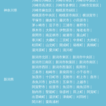
川崎市高津区
川崎市多摩区
川崎市宮前区
神奈川県
川崎市麻生区
相模原市緑区
相模原市中央区
相模原市南区
横須賀市
平塚市
鎌倉市
藤沢市
小田原市
茅ヶ崎市
逗子市
三浦市
秦野市
厚木市
大和市
伊勢原市
海老名市
座間市
南足柄市
綾瀬市
葉山町
寒川町
大磯町
二宮町
中井町
大井町
松田町
山北町
開成町
箱根町
真鶴町
湯河原町
愛川町
清川村
新潟市北区
新潟市東区
新潟市中央区
新潟市江南区
新潟市秋葉区
新潟市南区
新潟市西区
新潟市西蒲区
長岡市
三条市
柏崎市
新発田市
小千谷市
加茂市
十日町市
見附市
村上市
燕市
新潟県
糸魚川市
妙高市
五泉市
上越市
阿賀野市
佐渡市
魚沼市
南魚沼市
胎内市
聖籠町
弥彦村
田上町
阿賀町
出雲崎町
湯沢町
津南町
刈羽村
関川村
粟島浦村