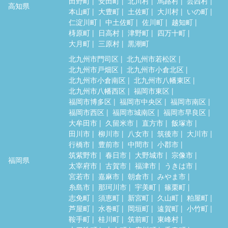
田野町
安田町
北川村
馬路村
芸西村
高知県
本山町
大豊町
土佐町
大川村
いの町
仁淀川町
中土佐町
佐川町
越知町
梼原町
日高村
津野町
四万十町
大月町
三原村
黒潮町
北九州市門司区
北九州市若松区
北九州市戸畑区
北九州市小倉北区
北九州市小倉南区
北九州市八幡東区
北九州市八幡西区
福岡市東区
福岡市博多区
福岡市中央区
福岡市南区
福岡市西区
福岡市城南区
福岡市早良区
大牟田市
久留米市
直方市
飯塚市
田川市
柳川市
八女市
筑後市
大川市
行橋市
豊前市
中間市
小郡市
筑紫野市
春日市
大野城市
宗像市
福岡県
太宰府市
古賀市
福津市
うきは市
宮若市
嘉麻市
朝倉市
みやま市
糸島市
那珂川市
宇美町
篠栗町
志免町
須恵町
新宮町
久山町
粕屋町
芦屋町
水巻町
岡垣町
遠賀町
小竹町
鞍手町
桂川町
筑前町
東峰村