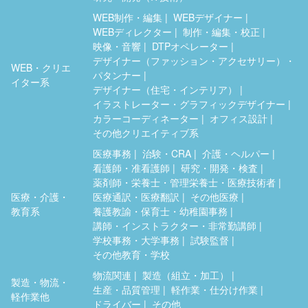
WEB制作・編集
WEBデザイナー
WEBディレクター
制作・編集・校正
映像・音響
DTPオペレーター
デザイナー（ファッション・アクセサリー）・
WEB・クリエ
パタンナー
イター系
デザイナー（住宅・インテリア）
イラストレーター・グラフィックデザイナー
カラーコーディネーター
オフィス設計
その他クリエイティブ系
医療事務
治験・CRA
介護・ヘルパー
看護師・准看護師
研究・開発・検査
薬剤師・栄養士・管理栄養士・医療技術者
医療・介護・
医療通訳・医療翻訳
その他医療
教育系
養護教諭・保育士・幼稚園事務
講師・インストラクター・非常勤講師
学校事務・大学事務
試験監督
その他教育・学校
物流関連
製造（組立・加工）
製造・物流・
生産・品質管理
軽作業・仕分け作業
軽作業他
ドライバー
その他