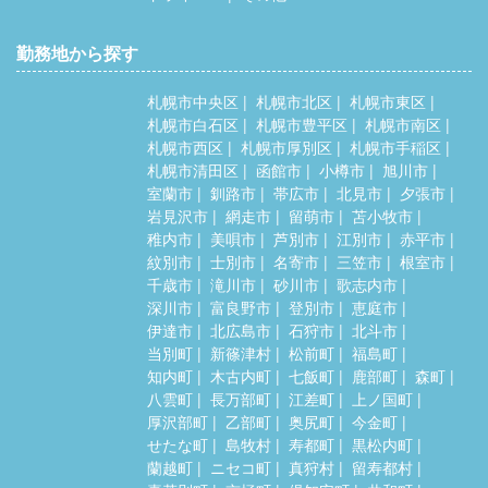
勤務地から探す
札幌市中央区
札幌市北区
札幌市東区
札幌市白石区
札幌市豊平区
札幌市南区
札幌市西区
札幌市厚別区
札幌市手稲区
札幌市清田区
函館市
小樽市
旭川市
室蘭市
釧路市
帯広市
北見市
夕張市
岩見沢市
網走市
留萌市
苫小牧市
稚内市
美唄市
芦別市
江別市
赤平市
紋別市
士別市
名寄市
三笠市
根室市
千歳市
滝川市
砂川市
歌志内市
深川市
富良野市
登別市
恵庭市
伊達市
北広島市
石狩市
北斗市
当別町
新篠津村
松前町
福島町
知内町
木古内町
七飯町
鹿部町
森町
八雲町
長万部町
江差町
上ノ国町
厚沢部町
乙部町
奥尻町
今金町
せたな町
島牧村
寿都町
黒松内町
蘭越町
ニセコ町
真狩村
留寿都村