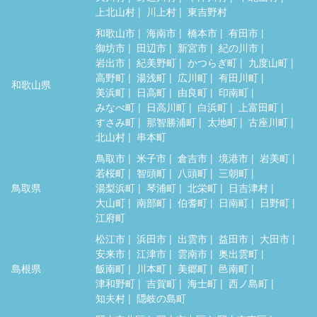
上北山村
川上村
東吉野村
和歌山市
海南市
橋本市
有田市
御坊市
田辺市
新宮市
紀の川市
岩出市
紀美野町
かつらぎ町
九度山町
高野町
湯浅町
広川町
有田川町
和歌山県
美浜町
日高町
由良町
印南町
みなべ町
日高川町
白浜町
上富田町
すさみ町
那智勝浦町
太地町
古座川町
北山村
串本町
鳥取市
米子市
倉吉市
境港市
岩美町
若桜町
智頭町
八頭町
三朝町
鳥取県
湯梨浜町
琴浦町
北栄町
日吉津村
大山町
南部町
伯耆町
日南町
日野町
江府町
松江市
浜田市
出雲市
益田市
大田市
安来市
江津市
雲南市
奥出雲町
島根県
飯南町
川本町
美郷町
邑南町
津和野町
吉賀町
海士町
西ノ島町
知夫村
隠岐の島町