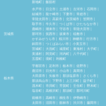
新地町
飯舘村
水戸市
日立市
土浦市
古河市
石岡市
結城市
龍ケ崎市
下妻市
常総市
常陸太田市
高萩市
北茨城市
笠間市
取手市
牛久市
つくば市
ひたちなか市
鹿嶋市
潮来市
守谷市
常陸大宮市
茨城県
那珂市
筑西市
坂東市
稲敷市
かすみがうら市
桜川市
神栖市
行方市
鉾田市
つくばみらい市
小美玉市
茨城町
大洗町
城里町
東海村
大子町
美浦村
阿見町
河内町
八千代町
五霞町
境町
利根町
宇都宮市
足利市
栃木市
佐野市
鹿沼市
日光市
小山市
真岡市
大田原市
矢板市
那須塩原市
さくら市
栃木県
那須烏山市
下野市
上三川町
益子町
茂木町
市貝町
芳賀町
壬生町
野木町
塩谷町
高根沢町
那須町
那珂川町
前橋市
高崎市
桐生市
伊勢崎市
太田市
沼田市
館林市
渋川市
藤岡市