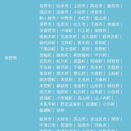
長野市
松本市
上田市
岡谷市
飯田市
諏訪市
須坂市
小諸市
伊那市
駒ヶ根市
中野市
大町市
飯山市
茅野市
塩尻市
佐久市
千曲市
東御市
安曇野市
小海町
川上村
南牧村
南相木村
北相木村
佐久穂町
軽井沢町
御代田町
立科町
青木村
長和町
下諏訪町
富士見町
原村
辰野町
箕輪町
飯島町
南箕輪村
中川村
長野県
宮田村
松川町
高森町
阿南町
阿智村
平谷村
根羽村
下條村
売木村
天龍村
泰阜村
喬木村
豊丘村
大鹿村
上松町
南木曽町
木祖村
王滝村
大桑村
木曽町
麻績村
生坂村
山形村
朝日村
筑北村
池田町
松川村
白馬村
小谷村
坂城町
小布施町
高山村
山ノ内町
木島平村
野沢温泉村
信濃町
小川村
飯綱町
栄村
岐阜市
大垣市
高山市
多治見市
関市
中津川市
美濃市
瑞浪市
羽島市
恵那市
美濃加茂市
土岐市
各務原市