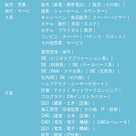
販売・営業・
販売（家電・携帯電話）
販売（その他）
旅行・サービ
接客・ショールーム・カウンター
ス系
キャンペーン・食品販売
スーパーバイザー
ホテル・旅行
美容・エステ
ホテル・ブライダル
航空
コンビニ・スーパー
パチンコ・スロット
その他営業・サービス
運用管理・保守
SE（ビジネスアプリケーション系）
SE（制御系）
SE（データベース系）
SE（Web・スマホ系）
SE（汎用系）
社内SE
SE（その他）
ヘルプデスク・ユーザーサポート
評価・テスト
ネットワークエンジニア
IT系
プログラマ
OAインストラクター
設計（建築・土木・設備）
施工管理・現場監督
その他 IT・技術
CAD（建築・土木・設備）
CAD（電気・電子・機械）
CADオペレータ
設計（電気・電子・機械）
研究・開発（IT技術）