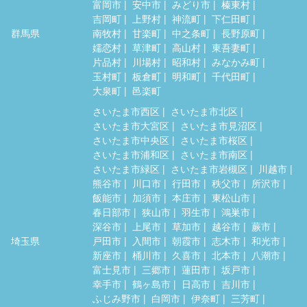
富岡市
安中市
みどり市
榛東村
吉岡町
上野村
神流町
下仁田町
群馬県
南牧村
甘楽町
中之条町
長野原町
嬬恋村
草津町
高山村
東吾妻町
片品村
川場村
昭和村
みなかみ町
玉村町
板倉町
明和町
千代田町
大泉町
邑楽町
さいたま市西区
さいたま市北区
さいたま市大宮区
さいたま市見沼区
さいたま市中央区
さいたま市桜区
さいたま市浦和区
さいたま市南区
さいたま市緑区
さいたま市岩槻区
川越市
熊谷市
川口市
行田市
秩父市
所沢市
飯能市
加須市
本庄市
東松山市
春日部市
狭山市
羽生市
鴻巣市
深谷市
上尾市
草加市
越谷市
蕨市
埼玉県
戸田市
入間市
朝霞市
志木市
和光市
新座市
桶川市
久喜市
北本市
八潮市
富士見市
三郷市
蓮田市
坂戸市
幸手市
鶴ヶ島市
日高市
吉川市
ふじみ野市
白岡市
伊奈町
三芳町