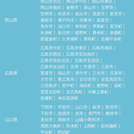
岡山市北区
岡山市中区
岡山市東区
岡山市南区
倉敷市
津山市
玉野市
笠岡市
井原市
総社市
高梁市
新見市
岡山県
備前市
瀬戸内市
赤磐市
真庭市
美作市
浅口市
和気町
早島町
里庄町
矢掛町
新庄村
鏡野町
勝央町
奈義町
西粟倉村
久米南町
美咲町
吉備中央町
広島市中区
広島市東区
広島市南区
広島市西区
広島市安佐南区
広島市安佐北区
広島市安芸区
広島市佐伯区
呉市
竹原市
三原市
広島県
尾道市
福山市
府中市
三次市
庄原市
大竹市
東広島市
廿日市市
安芸高田市
江田島市
府中町
海田町
熊野町
坂町
安芸太田町
北広島町
大崎上島町
世羅町
神石高原町
下関市
宇部市
山口市
萩市
防府市
下松市
岩国市
光市
長門市
柳井市
山口県
美祢市
周南市
山陽小野田市
周防大島町
和木町
上関町
田布施町
平生町
阿武町