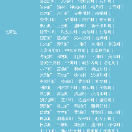
喜茂別町
京極町
倶知安町
共和町
岩内町
泊村
神恵内村
積丹町
古平町
仁木町
余市町
赤井川村
南幌町
奈井江町
上砂川町
由仁町
長沼町
栗山町
月形町
浦臼町
新十津川町
北海道
妹背牛町
秩父別町
雨竜町
北竜町
沼田町
鷹栖町
東神楽町
当麻町
比布町
愛別町
上川町
東川町
美瑛町
上富良野町
中富良野町
南富良野町
占冠村
和寒町
剣淵町
下川町
美深町
音威子府村
中川町
幌加内町
増毛町
小平町
苫前町
羽幌町
初山別村
遠別町
天塩町
猿払村
浜頓別町
中頓別町
枝幸町
豊富町
礼文町
利尻町
利尻富士町
幌延町
美幌町
津別町
斜里町
清里町
小清水町
訓子府町
置戸町
佐呂間町
遠軽町
湧別町
滝上町
興部町
西興部村
雄武町
大空町
豊浦町
壮瞥町
白老町
厚真町
洞爺湖町
安平町
むかわ町
日高町
平取町
新冠町
浦河町
様似町
えりも町
新ひだか町
音更町
士幌町