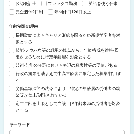
公認会計士
フレックス勤務
英語を使う仕事
完全週休2日制
年間休日120日以上
年齢制限の理由
長期勤続によるキャリア形成を図るため新規学卒者を対
象とする
技能/ノウハウ等の継承の観点から、年齢構成を維持/回
復させるために特定年齢層を対象とする
芸術/芸能の分野における表現の真実性等の要請がある
行政の施策を踏まえて中高年齢者に限定した募集/採用す
る
労働基準法等の法令により、特定の年齢層の労働者の就
業等が禁止/制限されている
定年年齢を上限として当該上限年齢未満の労働者を対象
とする
キーワード