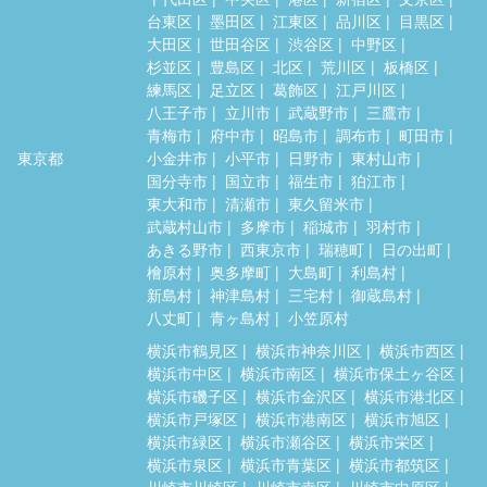
台東区
墨田区
江東区
品川区
目黒区
大田区
世田谷区
渋谷区
中野区
杉並区
豊島区
北区
荒川区
板橋区
練馬区
足立区
葛飾区
江戸川区
八王子市
立川市
武蔵野市
三鷹市
青梅市
府中市
昭島市
調布市
町田市
東京都
小金井市
小平市
日野市
東村山市
国分寺市
国立市
福生市
狛江市
東大和市
清瀬市
東久留米市
武蔵村山市
多摩市
稲城市
羽村市
あきる野市
西東京市
瑞穂町
日の出町
檜原村
奥多摩町
大島町
利島村
新島村
神津島村
三宅村
御蔵島村
八丈町
青ヶ島村
小笠原村
横浜市鶴見区
横浜市神奈川区
横浜市西区
横浜市中区
横浜市南区
横浜市保土ヶ谷区
横浜市磯子区
横浜市金沢区
横浜市港北区
横浜市戸塚区
横浜市港南区
横浜市旭区
横浜市緑区
横浜市瀬谷区
横浜市栄区
横浜市泉区
横浜市青葉区
横浜市都筑区
川崎市川崎区
川崎市幸区
川崎市中原区