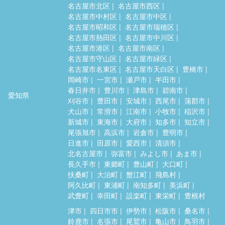
名古屋市北区
名古屋市西区
名古屋市中村区
名古屋市中区
名古屋市昭和区
名古屋市瑞穂区
名古屋市熱田区
名古屋市中川区
名古屋市港区
名古屋市南区
名古屋市守山区
名古屋市緑区
名古屋市名東区
名古屋市天白区
豊橋市
岡崎市
一宮市
瀬戸市
半田市
春日井市
豊川市
津島市
碧南市
愛知県
刈谷市
豊田市
安城市
西尾市
蒲郡市
犬山市
常滑市
江南市
小牧市
稲沢市
新城市
東海市
大府市
知多市
知立市
尾張旭市
高浜市
岩倉市
豊明市
日進市
田原市
愛西市
清須市
北名古屋市
弥富市
みよし市
あま市
長久手市
東郷町
豊山町
大口町
扶桑町
大治町
蟹江町
飛島村
阿久比町
東浦町
南知多町
美浜町
武豊町
幸田町
設楽町
東栄町
豊根村
津市
四日市市
伊勢市
松阪市
桑名市
鈴鹿市
名張市
尾鷲市
亀山市
鳥羽市