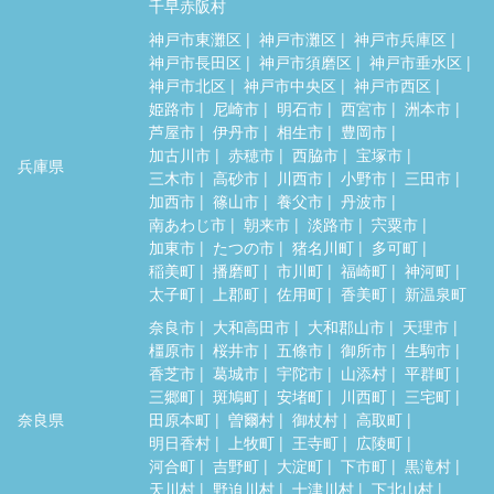
千早赤阪村
神戸市東灘区
神戸市灘区
神戸市兵庫区
神戸市長田区
神戸市須磨区
神戸市垂水区
神戸市北区
神戸市中央区
神戸市西区
姫路市
尼崎市
明石市
西宮市
洲本市
芦屋市
伊丹市
相生市
豊岡市
加古川市
赤穂市
西脇市
宝塚市
兵庫県
三木市
高砂市
川西市
小野市
三田市
加西市
篠山市
養父市
丹波市
南あわじ市
朝来市
淡路市
宍粟市
加東市
たつの市
猪名川町
多可町
稲美町
播磨町
市川町
福崎町
神河町
太子町
上郡町
佐用町
香美町
新温泉町
奈良市
大和高田市
大和郡山市
天理市
橿原市
桜井市
五條市
御所市
生駒市
香芝市
葛城市
宇陀市
山添村
平群町
三郷町
斑鳩町
安堵町
川西町
三宅町
奈良県
田原本町
曽爾村
御杖村
高取町
明日香村
上牧町
王寺町
広陵町
河合町
吉野町
大淀町
下市町
黒滝村
天川村
野迫川村
十津川村
下北山村