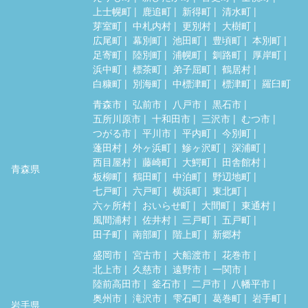
上士幌町
鹿追町
新得町
清水町
芽室町
中札内村
更別村
大樹町
広尾町
幕別町
池田町
豊頃町
本別町
足寄町
陸別町
浦幌町
釧路町
厚岸町
浜中町
標茶町
弟子屈町
鶴居村
白糠町
別海町
中標津町
標津町
羅臼町
青森市
弘前市
八戸市
黒石市
五所川原市
十和田市
三沢市
むつ市
つがる市
平川市
平内町
今別町
蓬田村
外ヶ浜町
鰺ヶ沢町
深浦町
西目屋村
藤崎町
大鰐町
田舎館村
青森県
板柳町
鶴田町
中泊町
野辺地町
七戸町
六戸町
横浜町
東北町
六ヶ所村
おいらせ町
大間町
東通村
風間浦村
佐井村
三戸町
五戸町
田子町
南部町
階上町
新郷村
盛岡市
宮古市
大船渡市
花巻市
北上市
久慈市
遠野市
一関市
陸前高田市
釜石市
二戸市
八幡平市
奥州市
滝沢市
雫石町
葛巻町
岩手町
岩手県