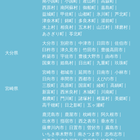
南小国町
小国町
産山村
高森町
西原村
南阿蘇村
御船町
嘉島町
益城町
甲佐町
山都町
氷川町
芦北町
津奈木町
錦町
多良木町
湯前町
水上村
相良村
五木村
山江村
球磨村
あさぎり町
苓北町
大分市
別府市
中津市
日田市
佐伯市
臼杵市
津久見市
竹田市
豊後高田市
大分県
杵築市
宇佐市
豊後大野市
由布市
国東市
姫島村
日出町
九重町
玖珠町
宮崎市
都城市
延岡市
日南市
小林市
日向市
串間市
西都市
えびの市
三股町
高原町
国富町
綾町
高鍋町
宮崎県
新富町
西米良村
木城町
川南町
都農町
門川町
諸塚村
椎葉村
美郷町
高千穂町
日之影町
五ヶ瀬町
鹿児島市
鹿屋市
枕崎市
阿久根市
出水市
指宿市
西之表市
垂水市
薩摩川内市
日置市
曽於市
霧島市
いちき串木野市
南さつま市
志布志市