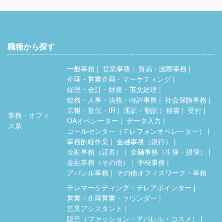
職種から探す
一般事務
営業事務
貿易・国際事務
企画・営業企画・マーケティング
経理・会計・財務・英文経理
総務・人事・法務・特許事務
社会保険事務
広報・宣伝・IR
通訳・翻訳
秘書
受付
事務・オフィ
OAオペレーター
データ入力
ス系
コールセンター（テレフォンオペレーター）
事務的軽作業
金融事務（銀行）
金融事務（証券）
金融事務（生保・損保）
金融事務（その他）
学校事務
アパレル事務
その他オフィスワーク・事務
テレマーケティング・テレアポインター
営業・企画営業・ラウンダー
営業アシスタント
販売（ファッション・アパレル・コスメ）