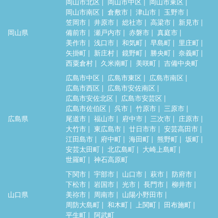
岡山市北区
岡山市中区
岡山市東区
岡山市南区
倉敷市
津山市
玉野市
笠岡市
井原市
総社市
高梁市
新見市
岡山県
備前市
瀬戸内市
赤磐市
真庭市
美作市
浅口市
和気町
早島町
里庄町
矢掛町
新庄村
鏡野町
勝央町
奈義町
西粟倉村
久米南町
美咲町
吉備中央町
広島市中区
広島市東区
広島市南区
広島市西区
広島市安佐南区
広島市安佐北区
広島市安芸区
広島市佐伯区
呉市
竹原市
三原市
広島県
尾道市
福山市
府中市
三次市
庄原市
大竹市
東広島市
廿日市市
安芸高田市
江田島市
府中町
海田町
熊野町
坂町
安芸太田町
北広島町
大崎上島町
世羅町
神石高原町
下関市
宇部市
山口市
萩市
防府市
下松市
岩国市
光市
長門市
柳井市
山口県
美祢市
周南市
山陽小野田市
周防大島町
和木町
上関町
田布施町
平生町
阿武町