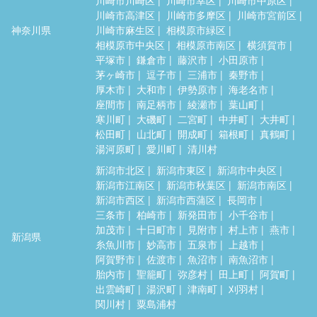
川崎市高津区
川崎市多摩区
川崎市宮前区
神奈川県
川崎市麻生区
相模原市緑区
相模原市中央区
相模原市南区
横須賀市
平塚市
鎌倉市
藤沢市
小田原市
茅ヶ崎市
逗子市
三浦市
秦野市
厚木市
大和市
伊勢原市
海老名市
座間市
南足柄市
綾瀬市
葉山町
寒川町
大磯町
二宮町
中井町
大井町
松田町
山北町
開成町
箱根町
真鶴町
湯河原町
愛川町
清川村
新潟市北区
新潟市東区
新潟市中央区
新潟市江南区
新潟市秋葉区
新潟市南区
新潟市西区
新潟市西蒲区
長岡市
三条市
柏崎市
新発田市
小千谷市
加茂市
十日町市
見附市
村上市
燕市
新潟県
糸魚川市
妙高市
五泉市
上越市
阿賀野市
佐渡市
魚沼市
南魚沼市
胎内市
聖籠町
弥彦村
田上町
阿賀町
出雲崎町
湯沢町
津南町
刈羽村
関川村
粟島浦村