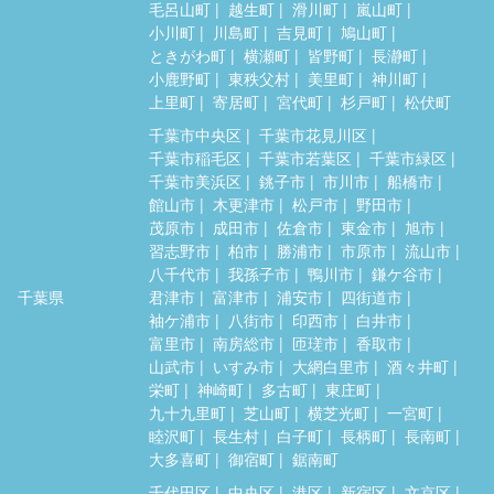
毛呂山町
越生町
滑川町
嵐山町
小川町
川島町
吉見町
鳩山町
ときがわ町
横瀬町
皆野町
長瀞町
小鹿野町
東秩父村
美里町
神川町
上里町
寄居町
宮代町
杉戸町
松伏町
千葉市中央区
千葉市花見川区
千葉市稲毛区
千葉市若葉区
千葉市緑区
千葉市美浜区
銚子市
市川市
船橋市
館山市
木更津市
松戸市
野田市
茂原市
成田市
佐倉市
東金市
旭市
習志野市
柏市
勝浦市
市原市
流山市
八千代市
我孫子市
鴨川市
鎌ケ谷市
千葉県
君津市
富津市
浦安市
四街道市
袖ケ浦市
八街市
印西市
白井市
富里市
南房総市
匝瑳市
香取市
山武市
いすみ市
大網白里市
酒々井町
栄町
神崎町
多古町
東庄町
九十九里町
芝山町
横芝光町
一宮町
睦沢町
長生村
白子町
長柄町
長南町
大多喜町
御宿町
鋸南町
千代田区
中央区
港区
新宿区
文京区