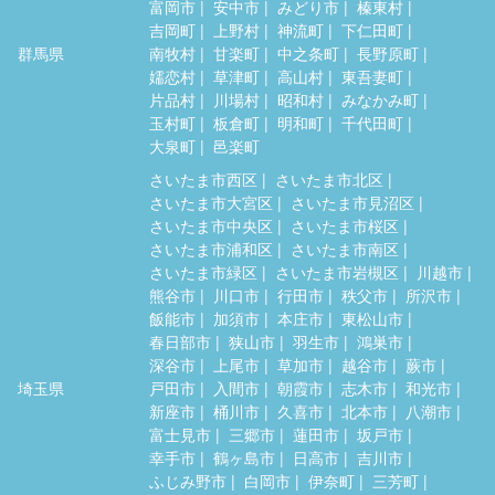
富岡市
安中市
みどり市
榛東村
吉岡町
上野村
神流町
下仁田町
群馬県
南牧村
甘楽町
中之条町
長野原町
嬬恋村
草津町
高山村
東吾妻町
片品村
川場村
昭和村
みなかみ町
玉村町
板倉町
明和町
千代田町
大泉町
邑楽町
さいたま市西区
さいたま市北区
さいたま市大宮区
さいたま市見沼区
さいたま市中央区
さいたま市桜区
さいたま市浦和区
さいたま市南区
さいたま市緑区
さいたま市岩槻区
川越市
熊谷市
川口市
行田市
秩父市
所沢市
飯能市
加須市
本庄市
東松山市
春日部市
狭山市
羽生市
鴻巣市
深谷市
上尾市
草加市
越谷市
蕨市
埼玉県
戸田市
入間市
朝霞市
志木市
和光市
新座市
桶川市
久喜市
北本市
八潮市
富士見市
三郷市
蓮田市
坂戸市
幸手市
鶴ヶ島市
日高市
吉川市
ふじみ野市
白岡市
伊奈町
三芳町