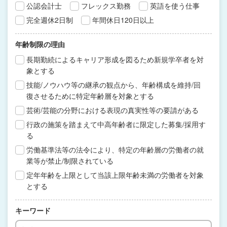
公認会計士
フレックス勤務
英語を使う仕事
完全週休2日制
年間休日120日以上
年齢制限の理由
長期勤続によるキャリア形成を図るため新規学卒者を対
象とする
技能/ノウハウ等の継承の観点から、年齢構成を維持/回
復させるために特定年齢層を対象とする
芸術/芸能の分野における表現の真実性等の要請がある
行政の施策を踏まえて中高年齢者に限定した募集/採用す
る
労働基準法等の法令により、特定の年齢層の労働者の就
業等が禁止/制限されている
定年年齢を上限として当該上限年齢未満の労働者を対象
とする
キーワード