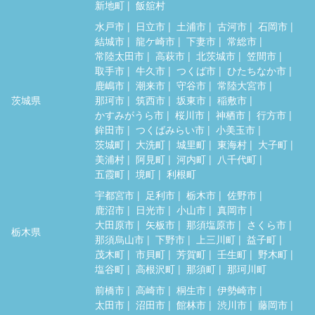
新地町
飯舘村
水戸市
日立市
土浦市
古河市
石岡市
結城市
龍ケ崎市
下妻市
常総市
常陸太田市
高萩市
北茨城市
笠間市
取手市
牛久市
つくば市
ひたちなか市
鹿嶋市
潮来市
守谷市
常陸大宮市
茨城県
那珂市
筑西市
坂東市
稲敷市
かすみがうら市
桜川市
神栖市
行方市
鉾田市
つくばみらい市
小美玉市
茨城町
大洗町
城里町
東海村
大子町
美浦村
阿見町
河内町
八千代町
五霞町
境町
利根町
宇都宮市
足利市
栃木市
佐野市
鹿沼市
日光市
小山市
真岡市
大田原市
矢板市
那須塩原市
さくら市
栃木県
那須烏山市
下野市
上三川町
益子町
茂木町
市貝町
芳賀町
壬生町
野木町
塩谷町
高根沢町
那須町
那珂川町
前橋市
高崎市
桐生市
伊勢崎市
太田市
沼田市
館林市
渋川市
藤岡市