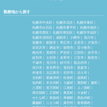
勤務地から探す
札幌市中央区
札幌市北区
札幌市東区
札幌市白石区
札幌市豊平区
札幌市南区
札幌市西区
札幌市厚別区
札幌市手稲区
札幌市清田区
函館市
小樽市
旭川市
室蘭市
釧路市
帯広市
北見市
夕張市
岩見沢市
網走市
留萌市
苫小牧市
稚内市
美唄市
芦別市
江別市
赤平市
紋別市
士別市
名寄市
三笠市
根室市
千歳市
滝川市
砂川市
歌志内市
深川市
富良野市
登別市
恵庭市
伊達市
北広島市
石狩市
北斗市
当別町
新篠津村
松前町
福島町
知内町
木古内町
七飯町
鹿部町
森町
八雲町
長万部町
江差町
上ノ国町
厚沢部町
乙部町
奥尻町
今金町
せたな町
島牧村
寿都町
黒松内町
蘭越町
ニセコ町
真狩村
留寿都村