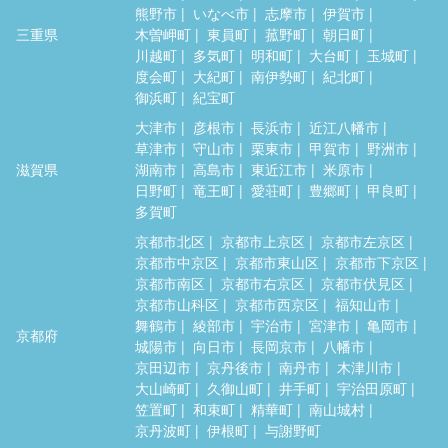
熊野市
いなべ市
志摩市
伊賀市
三重県
木曽岬町
東員町
菰野町
朝日町
川越町
多気町
明和町
大台町
玉城町
度会町
大紀町
南伊勢町
紀北町
御浜町
紀宝町
大津市
彦根市
長浜市
近江八幡市
草津市
守山市
栗東市
甲賀市
野洲市
滋賀県
湖南市
高島市
東近江市
米原市
日野町
竜王町
愛荘町
豊郷町
甲良町
多賀町
京都市北区
京都市上京区
京都市左京区
京都市中京区
京都市東山区
京都市下京区
京都市南区
京都市右京区
京都市伏見区
京都市山科区
京都市西京区
福知山市
舞鶴市
綾部市
宇治市
宮津市
亀岡市
京都府
城陽市
向日市
長岡京市
八幡市
京田辺市
京丹後市
南丹市
木津川市
大山崎町
久御山町
井手町
宇治田原町
笠置町
和束町
精華町
南山城村
京丹波町
伊根町
与謝野町