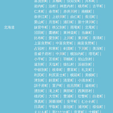
喜茂別町
京極町
倶知安町
共和町
岩内町
泊村
神恵内村
積丹町
古平町
仁木町
余市町
赤井川村
南幌町
奈井江町
上砂川町
由仁町
長沼町
栗山町
月形町
浦臼町
新十津川町
北海道
妹背牛町
秩父別町
雨竜町
北竜町
沼田町
鷹栖町
東神楽町
当麻町
比布町
愛別町
上川町
東川町
美瑛町
上富良野町
中富良野町
南富良野町
占冠村
和寒町
剣淵町
下川町
美深町
音威子府村
中川町
幌加内町
増毛町
小平町
苫前町
羽幌町
初山別村
遠別町
天塩町
猿払村
浜頓別町
中頓別町
枝幸町
豊富町
礼文町
利尻町
利尻富士町
幌延町
美幌町
津別町
斜里町
清里町
小清水町
訓子府町
置戸町
佐呂間町
遠軽町
湧別町
滝上町
興部町
西興部村
雄武町
大空町
豊浦町
壮瞥町
白老町
厚真町
洞爺湖町
安平町
むかわ町
日高町
平取町
新冠町
浦河町
様似町
えりも町
新ひだか町
音更町
士幌町