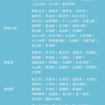
上北山村
川上村
東吉野村
和歌山市
海南市
橋本市
有田市
御坊市
田辺市
新宮市
紀の川市
岩出市
紀美野町
かつらぎ町
九度山町
高野町
湯浅町
広川町
有田川町
和歌山県
美浜町
日高町
由良町
印南町
みなべ町
日高川町
白浜町
上富田町
すさみ町
那智勝浦町
太地町
古座川町
北山村
串本町
鳥取市
米子市
倉吉市
境港市
岩美町
若桜町
智頭町
八頭町
三朝町
鳥取県
湯梨浜町
琴浦町
北栄町
日吉津村
大山町
南部町
伯耆町
日南町
日野町
江府町
松江市
浜田市
出雲市
益田市
大田市
安来市
江津市
雲南市
奥出雲町
島根県
飯南町
川本町
美郷町
邑南町
津和野町
吉賀町
海士町
西ノ島町
知夫村
隠岐の島町