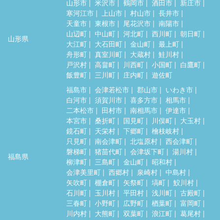
山形市
米沢市
鶴岡市
酒田市
新庄市
寒河江市
上山市
村山市
長井市
天童市
東根市
尾花沢市
南陽市
山辺町
中山町
河北町
西川町
朝日町
山形県
大江町
大石田町
金山町
最上町
舟形町
真室川町
大蔵村
鮭川村
戸沢村
高畠町
川西町
小国町
白鷹町
飯豊町
三川町
庄内町
遊佐町
福島市
会津若松市
郡山市
いわき市
白河市
須賀川市
喜多方市
相馬市
二本松市
田村市
南相馬市
伊達市
本宮市
桑折町
国見町
川俣町
大玉村
鏡石町
天栄村
下郷町
檜枝岐村
只見町
南会津町
北塩原村
西会津町
磐梯町
猪苗代町
会津坂下町
湯川村
福島県
柳津町
三島町
金山町
昭和村
会津美里町
西郷村
泉崎村
中島村
矢吹町
棚倉町
矢祭町
塙町
鮫川村
石川町
玉川村
平田村
浅川町
古殿町
三春町
小野町
広野町
楢葉町
富岡町
川内村
大熊町
双葉町
浪江町
葛尾村