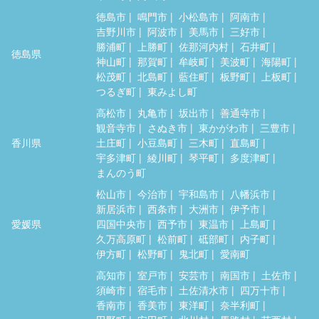
徳島市
鳴門市
小松島市
阿南市
吉野川市
阿波市
美馬市
三好市
勝浦町
上勝町
佐那河内村
石井町
徳島県
神山町
那賀町
牟岐町
美波町
海陽町
松茂町
北島町
藍住町
板野町
上板町
つるぎ町
東みよし町
高松市
丸亀市
坂出市
善通寺市
観音寺市
さぬき市
東かがわ市
三豊市
香川県
土庄町
小豆島町
三木町
直島町
宇多津町
綾川町
琴平町
多度津町
まんのう町
松山市
今治市
宇和島市
八幡浜市
新居浜市
西条市
大洲市
伊予市
愛媛県
四国中央市
西予市
東温市
上島町
久万高原町
松前町
砥部町
内子町
伊方町
松野町
鬼北町
愛南町
高知市
室戸市
安芸市
南国市
土佐市
須崎市
宿毛市
土佐清水市
四万十市
香南市
香美市
東洋町
奈半利町