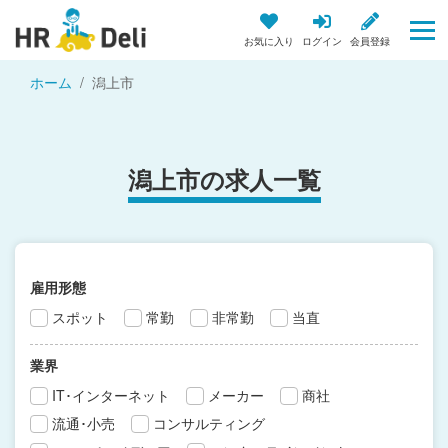
お気に入り
ログイン
会員登録
ホーム
潟上市
潟上市の求人一覧
雇用形態
スポット
常勤
非常勤
当直
業界
IT･インターネット
メーカー
商社
流通･小売
コンサルティング