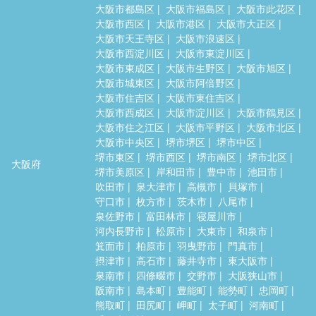
大阪市都島区
大阪市福島区
大阪市此花区
大阪市西区
大阪市港区
大阪市大正区
大阪市天王寺区
大阪市浪速区
大阪市西淀川区
大阪市東淀川区
大阪市東成区
大阪市生野区
大阪市旭区
大阪市城東区
大阪市阿倍野区
大阪市住吉区
大阪市東住吉区
大阪市西成区
大阪市淀川区
大阪市鶴見区
大阪市住之江区
大阪市平野区
大阪市北区
大阪市中央区
堺市堺区
堺市中区
堺市東区
堺市西区
堺市南区
堺市北区
大阪府
堺市美原区
岸和田市
豊中市
池田市
吹田市
泉大津市
高槻市
貝塚市
守口市
枚方市
茨木市
八尾市
泉佐野市
富田林市
寝屋川市
河内長野市
松原市
大東市
和泉市
箕面市
柏原市
羽曳野市
門真市
摂津市
高石市
藤井寺市
東大阪市
泉南市
四條畷市
交野市
大阪狭山市
阪南市
島本町
豊能町
能勢町
忠岡町
熊取町
田尻町
岬町
太子町
河南町