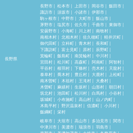
長野市
松本市
上田市
岡谷市
飯田市
諏訪市
須坂市
小諸市
伊那市
駒ヶ根市
中野市
大町市
飯山市
茅野市
塩尻市
佐久市
千曲市
東御市
安曇野市
小海町
川上村
南牧村
南相木村
北相木村
佐久穂町
軽井沢町
御代田町
立科町
青木村
長和町
下諏訪町
富士見町
原村
辰野町
箕輪町
飯島町
南箕輪村
中川村
長野県
宮田村
松川町
高森町
阿南町
阿智村
平谷村
根羽村
下條村
売木村
天龍村
泰阜村
喬木村
豊丘村
大鹿村
上松町
南木曽町
木祖村
王滝村
大桑村
木曽町
麻績村
生坂村
山形村
朝日村
筑北村
池田町
松川村
白馬村
小谷村
坂城町
小布施町
高山村
山ノ内町
木島平村
野沢温泉村
信濃町
小川村
飯綱町
栄村
岐阜市
大垣市
高山市
多治見市
関市
中津川市
美濃市
瑞浪市
羽島市
恵那市
美濃加茂市
土岐市
各務原市