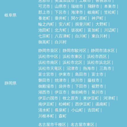
可児市
山県市
瑞穂市
飛騨市
本巣市
郡上市
下呂市
海津市
岐南町
笠松町
岐阜県
養老町
垂井町
関ケ原町
神戸町
輪之内町
安八町
揖斐川町
大野町
池田町
北方町
坂祝町
富加町
川辺町
七宗町
八百津町
白川町
東白川村
御嵩町
白川村
静岡市葵区
静岡市駿河区
静岡市清水区
浜松市中区
浜松市東区
浜松市西区
浜松市南区
浜松市北区
浜松市浜北区
浜松市天竜区
沼津市
熱海市
三島市
富士宮市
伊東市
島田市
富士市
磐田市
焼津市
掛川市
藤枝市
静岡県
御殿場市
袋井市
下田市
裾野市
湖西市
伊豆市
御前崎市
菊川市
伊豆の国市
牧之原市
東伊豆町
河津町
南伊豆町
松崎町
西伊豆町
函南町
清水町
長泉町
小山町
吉田町
川根本町
森町
名古屋市千種区
名古屋市東区