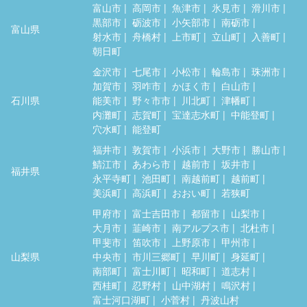
富山市
高岡市
魚津市
氷見市
滑川市
黒部市
砺波市
小矢部市
南砺市
富山県
射水市
舟橋村
上市町
立山町
入善町
朝日町
金沢市
七尾市
小松市
輪島市
珠洲市
加賀市
羽咋市
かほく市
白山市
石川県
能美市
野々市市
川北町
津幡町
内灘町
志賀町
宝達志水町
中能登町
穴水町
能登町
福井市
敦賀市
小浜市
大野市
勝山市
鯖江市
あわら市
越前市
坂井市
福井県
永平寺町
池田町
南越前町
越前町
美浜町
高浜町
おおい町
若狭町
甲府市
富士吉田市
都留市
山梨市
大月市
韮崎市
南アルプス市
北杜市
甲斐市
笛吹市
上野原市
甲州市
山梨県
中央市
市川三郷町
早川町
身延町
南部町
富士川町
昭和町
道志村
西桂町
忍野村
山中湖村
鳴沢村
富士河口湖町
小菅村
丹波山村