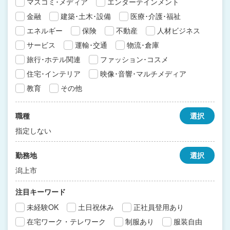
マスコミ･メディア
エンターテインメント
金融
建築･土木･設備
医療･介護･福祉
エネルギー
保険
不動産
人材ビジネス
サービス
運輸･交通
物流･倉庫
旅行･ホテル関連
ファッション･コスメ
住宅･インテリア
映像･音響･マルチメディア
教育
その他
職種
選択
指定しない
勤務地
選択
潟上市
注目キーワード
未経験OK
土日祝休み
正社員登用あり
在宅ワーク・テレワーク
制服あり
服装自由