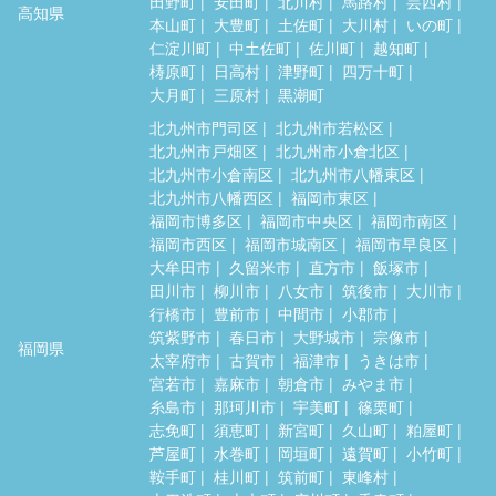
田野町
安田町
北川村
馬路村
芸西村
高知県
本山町
大豊町
土佐町
大川村
いの町
仁淀川町
中土佐町
佐川町
越知町
梼原町
日高村
津野町
四万十町
大月町
三原村
黒潮町
北九州市門司区
北九州市若松区
北九州市戸畑区
北九州市小倉北区
北九州市小倉南区
北九州市八幡東区
北九州市八幡西区
福岡市東区
福岡市博多区
福岡市中央区
福岡市南区
福岡市西区
福岡市城南区
福岡市早良区
大牟田市
久留米市
直方市
飯塚市
田川市
柳川市
八女市
筑後市
大川市
行橋市
豊前市
中間市
小郡市
筑紫野市
春日市
大野城市
宗像市
福岡県
太宰府市
古賀市
福津市
うきは市
宮若市
嘉麻市
朝倉市
みやま市
糸島市
那珂川市
宇美町
篠栗町
志免町
須恵町
新宮町
久山町
粕屋町
芦屋町
水巻町
岡垣町
遠賀町
小竹町
鞍手町
桂川町
筑前町
東峰村