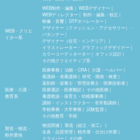
WEB制作・編集
WEBデザイナー
WEBディレクター
制作・編集・校正
映像・音響
DTPオペレーター
デザイナー（ファッション・アクセサリー）・
WEB・クリエ
パタンナー
イター系
デザイナー（住宅・インテリア）
イラストレーター・グラフィックデザイナー
カラーコーディネーター
オフィス設計
その他クリエイティブ系
医療事務
治験・CRA
介護・ヘルパー
看護師・准看護師
研究・開発・検査
薬剤師・栄養士・管理栄養士・医療技術者
医療・介護・
医療通訳・医療翻訳
その他医療
教育系
養護教諭・保育士・幼稚園事務
講師・インストラクター・非常勤講師
学校事務・大学事務
試験監督
その他教育・学校
物流関連
製造（組立・加工）
製造・物流・
生産・品質管理
軽作業・仕分け作業
軽作業他
ドライバー
その他