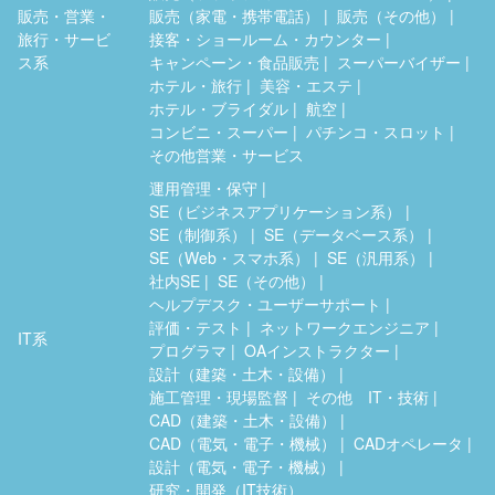
販売・営業・
販売（家電・携帯電話）
販売（その他）
旅行・サービ
接客・ショールーム・カウンター
ス系
キャンペーン・食品販売
スーパーバイザー
ホテル・旅行
美容・エステ
ホテル・ブライダル
航空
コンビニ・スーパー
パチンコ・スロット
その他営業・サービス
運用管理・保守
SE（ビジネスアプリケーション系）
SE（制御系）
SE（データベース系）
SE（Web・スマホ系）
SE（汎用系）
社内SE
SE（その他）
ヘルプデスク・ユーザーサポート
評価・テスト
ネットワークエンジニア
IT系
プログラマ
OAインストラクター
設計（建築・土木・設備）
施工管理・現場監督
その他 IT・技術
CAD（建築・土木・設備）
CAD（電気・電子・機械）
CADオペレータ
設計（電気・電子・機械）
研究・開発（IT技術）