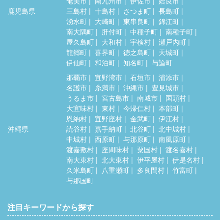
奄美市
南九州市
伊佐市
姶良市
鹿児島県
三島村
十島村
さつま町
長島町
湧水町
大崎町
東串良町
錦江町
南大隅町
肝付町
中種子町
南種子町
屋久島町
大和村
宇検村
瀬戸内町
龍郷町
喜界町
徳之島町
天城町
伊仙町
和泊町
知名町
与論町
那覇市
宜野湾市
石垣市
浦添市
名護市
糸満市
沖縄市
豊見城市
うるま市
宮古島市
南城市
国頭村
大宜味村
東村
今帰仁村
本部町
恩納村
宜野座村
金武町
伊江村
沖縄県
読谷村
嘉手納町
北谷町
北中城村
中城村
西原町
与那原町
南風原町
渡嘉敷村
座間味村
粟国村
渡名喜村
南大東村
北大東村
伊平屋村
伊是名村
久米島町
八重瀬町
多良間村
竹富町
与那国町
注目キーワードから探す