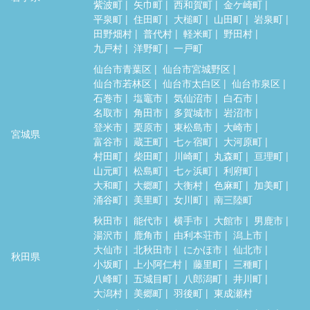
紫波町
矢巾町
西和賀町
金ケ崎町
平泉町
住田町
大槌町
山田町
岩泉町
田野畑村
普代村
軽米町
野田村
九戸村
洋野町
一戸町
仙台市青葉区
仙台市宮城野区
仙台市若林区
仙台市太白区
仙台市泉区
石巻市
塩竈市
気仙沼市
白石市
名取市
角田市
多賀城市
岩沼市
登米市
栗原市
東松島市
大崎市
宮城県
富谷市
蔵王町
七ヶ宿町
大河原町
村田町
柴田町
川崎町
丸森町
亘理町
山元町
松島町
七ヶ浜町
利府町
大和町
大郷町
大衡村
色麻町
加美町
涌谷町
美里町
女川町
南三陸町
秋田市
能代市
横手市
大館市
男鹿市
湯沢市
鹿角市
由利本荘市
潟上市
大仙市
北秋田市
にかほ市
仙北市
秋田県
小坂町
上小阿仁村
藤里町
三種町
八峰町
五城目町
八郎潟町
井川町
大潟村
美郷町
羽後町
東成瀬村