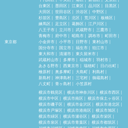
台東区
墨田区
江東区
品川区
目黒区
大田区
世田谷区
渋谷区
中野区
杉並区
豊島区
北区
荒川区
板橋区
練馬区
足立区
葛飾区
江戸川区
八王子市
立川市
武蔵野市
三鷹市
青梅市
府中市
昭島市
調布市
町田市
東京都
小金井市
小平市
日野市
東村山市
国分寺市
国立市
福生市
狛江市
東大和市
清瀬市
東久留米市
武蔵村山市
多摩市
稲城市
羽村市
あきる野市
西東京市
瑞穂町
日の出町
檜原村
奥多摩町
大島町
利島村
新島村
神津島村
三宅村
御蔵島村
八丈町
青ヶ島村
小笠原村
横浜市鶴見区
横浜市神奈川区
横浜市西区
横浜市中区
横浜市南区
横浜市保土ヶ谷区
横浜市磯子区
横浜市金沢区
横浜市港北区
横浜市戸塚区
横浜市港南区
横浜市旭区
横浜市緑区
横浜市瀬谷区
横浜市栄区
横浜市泉区
横浜市青葉区
横浜市都筑区
川崎市川崎区
川崎市幸区
川崎市中原区