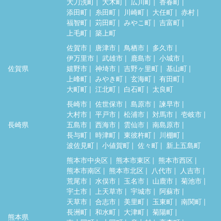
大刀洗町
大木町
広川町
香春町
添田町
糸田町
川崎町
大任町
赤村
福智町
苅田町
みやこ町
吉富町
上毛町
築上町
佐賀市
唐津市
鳥栖市
多久市
伊万里市
武雄市
鹿島市
小城市
佐賀県
嬉野市
神埼市
吉野ヶ里町
基山町
上峰町
みやき町
玄海町
有田町
大町町
江北町
白石町
太良町
長崎市
佐世保市
島原市
諫早市
大村市
平戸市
松浦市
対馬市
壱岐市
長崎県
五島市
西海市
雲仙市
南島原市
長与町
時津町
東彼杵町
川棚町
波佐見町
小値賀町
佐々町
新上五島町
熊本市中央区
熊本市東区
熊本市西区
熊本市南区
熊本市北区
八代市
人吉市
荒尾市
水俣市
玉名市
山鹿市
菊池市
宇土市
上天草市
宇城市
阿蘇市
天草市
合志市
美里町
玉東町
南関町
長洲町
和水町
大津町
菊陽町
熊本県