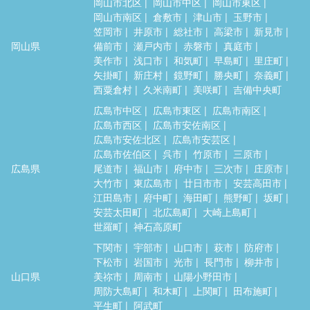
岡山市北区
岡山市中区
岡山市東区
岡山市南区
倉敷市
津山市
玉野市
笠岡市
井原市
総社市
高梁市
新見市
岡山県
備前市
瀬戸内市
赤磐市
真庭市
美作市
浅口市
和気町
早島町
里庄町
矢掛町
新庄村
鏡野町
勝央町
奈義町
西粟倉村
久米南町
美咲町
吉備中央町
広島市中区
広島市東区
広島市南区
広島市西区
広島市安佐南区
広島市安佐北区
広島市安芸区
広島市佐伯区
呉市
竹原市
三原市
広島県
尾道市
福山市
府中市
三次市
庄原市
大竹市
東広島市
廿日市市
安芸高田市
江田島市
府中町
海田町
熊野町
坂町
安芸太田町
北広島町
大崎上島町
世羅町
神石高原町
下関市
宇部市
山口市
萩市
防府市
下松市
岩国市
光市
長門市
柳井市
山口県
美祢市
周南市
山陽小野田市
周防大島町
和木町
上関町
田布施町
平生町
阿武町