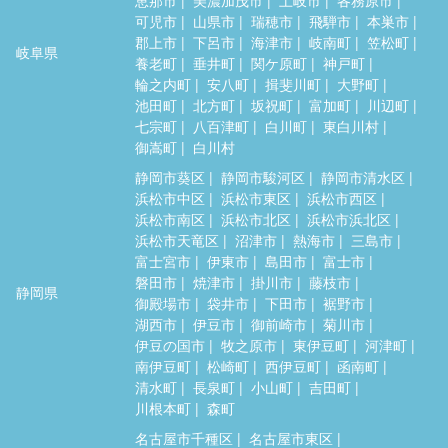
可児市
山県市
瑞穂市
飛騨市
本巣市
郡上市
下呂市
海津市
岐南町
笠松町
岐阜県
養老町
垂井町
関ケ原町
神戸町
輪之内町
安八町
揖斐川町
大野町
池田町
北方町
坂祝町
富加町
川辺町
七宗町
八百津町
白川町
東白川村
御嵩町
白川村
静岡市葵区
静岡市駿河区
静岡市清水区
浜松市中区
浜松市東区
浜松市西区
浜松市南区
浜松市北区
浜松市浜北区
浜松市天竜区
沼津市
熱海市
三島市
富士宮市
伊東市
島田市
富士市
磐田市
焼津市
掛川市
藤枝市
静岡県
御殿場市
袋井市
下田市
裾野市
湖西市
伊豆市
御前崎市
菊川市
伊豆の国市
牧之原市
東伊豆町
河津町
南伊豆町
松崎町
西伊豆町
函南町
清水町
長泉町
小山町
吉田町
川根本町
森町
名古屋市千種区
名古屋市東区