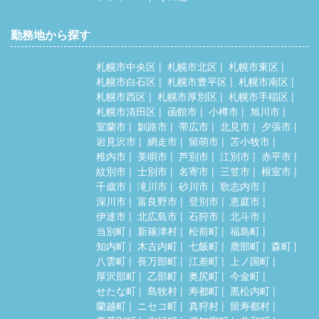
勤務地から探す
札幌市中央区
札幌市北区
札幌市東区
札幌市白石区
札幌市豊平区
札幌市南区
札幌市西区
札幌市厚別区
札幌市手稲区
札幌市清田区
函館市
小樽市
旭川市
室蘭市
釧路市
帯広市
北見市
夕張市
岩見沢市
網走市
留萌市
苫小牧市
稚内市
美唄市
芦別市
江別市
赤平市
紋別市
士別市
名寄市
三笠市
根室市
千歳市
滝川市
砂川市
歌志内市
深川市
富良野市
登別市
恵庭市
伊達市
北広島市
石狩市
北斗市
当別町
新篠津村
松前町
福島町
知内町
木古内町
七飯町
鹿部町
森町
八雲町
長万部町
江差町
上ノ国町
厚沢部町
乙部町
奥尻町
今金町
せたな町
島牧村
寿都町
黒松内町
蘭越町
ニセコ町
真狩村
留寿都村