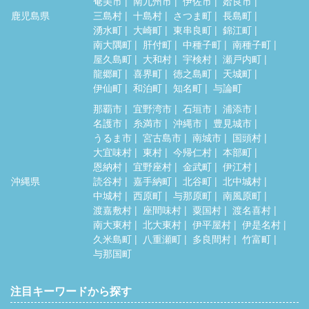
奄美市
南九州市
伊佐市
姶良市
鹿児島県
三島村
十島村
さつま町
長島町
湧水町
大崎町
東串良町
錦江町
南大隅町
肝付町
中種子町
南種子町
屋久島町
大和村
宇検村
瀬戸内町
龍郷町
喜界町
徳之島町
天城町
伊仙町
和泊町
知名町
与論町
那覇市
宜野湾市
石垣市
浦添市
名護市
糸満市
沖縄市
豊見城市
うるま市
宮古島市
南城市
国頭村
大宜味村
東村
今帰仁村
本部町
恩納村
宜野座村
金武町
伊江村
沖縄県
読谷村
嘉手納町
北谷町
北中城村
中城村
西原町
与那原町
南風原町
渡嘉敷村
座間味村
粟国村
渡名喜村
南大東村
北大東村
伊平屋村
伊是名村
久米島町
八重瀬町
多良間村
竹富町
与那国町
注目キーワードから探す