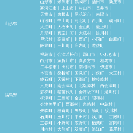
山形市
米沢市
鶴岡市
酒田市
新庄市
寒河江市
上山市
村山市
長井市
天童市
東根市
尾花沢市
南陽市
山辺町
中山町
河北町
西川町
朝日町
山形県
大江町
大石田町
金山町
最上町
舟形町
真室川町
大蔵村
鮭川村
戸沢村
高畠町
川西町
小国町
白鷹町
飯豊町
三川町
庄内町
遊佐町
福島市
会津若松市
郡山市
いわき市
白河市
須賀川市
喜多方市
相馬市
二本松市
田村市
南相馬市
伊達市
本宮市
桑折町
国見町
川俣町
大玉村
鏡石町
天栄村
下郷町
檜枝岐村
只見町
南会津町
北塩原村
西会津町
磐梯町
猪苗代町
会津坂下町
湯川村
福島県
柳津町
三島町
金山町
昭和村
会津美里町
西郷村
泉崎村
中島村
矢吹町
棚倉町
矢祭町
塙町
鮫川村
石川町
玉川村
平田村
浅川町
古殿町
三春町
小野町
広野町
楢葉町
富岡町
川内村
大熊町
双葉町
浪江町
葛尾村