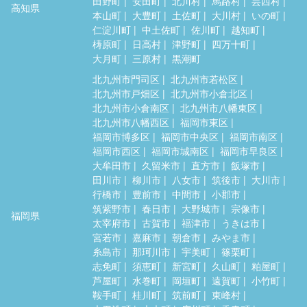
田野町
安田町
北川村
馬路村
芸西村
高知県
本山町
大豊町
土佐町
大川村
いの町
仁淀川町
中土佐町
佐川町
越知町
梼原町
日高村
津野町
四万十町
大月町
三原村
黒潮町
北九州市門司区
北九州市若松区
北九州市戸畑区
北九州市小倉北区
北九州市小倉南区
北九州市八幡東区
北九州市八幡西区
福岡市東区
福岡市博多区
福岡市中央区
福岡市南区
福岡市西区
福岡市城南区
福岡市早良区
大牟田市
久留米市
直方市
飯塚市
田川市
柳川市
八女市
筑後市
大川市
行橋市
豊前市
中間市
小郡市
筑紫野市
春日市
大野城市
宗像市
福岡県
太宰府市
古賀市
福津市
うきは市
宮若市
嘉麻市
朝倉市
みやま市
糸島市
那珂川市
宇美町
篠栗町
志免町
須恵町
新宮町
久山町
粕屋町
芦屋町
水巻町
岡垣町
遠賀町
小竹町
鞍手町
桂川町
筑前町
東峰村