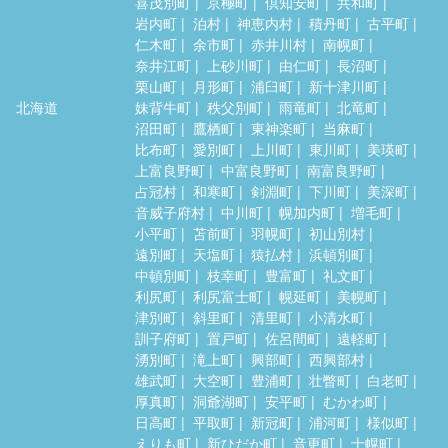
喜茂別町
京極町
倶知安町
共和町
岩内町
泊村
神恵内村
積丹町
古平町
仁木町
余市町
赤井川村
南幌町
奈井江町
上砂川町
由仁町
長沼町
栗山町
月形町
浦臼町
新十津川町
北海道
妹背牛町
秩父別町
雨竜町
北竜町
沼田町
鷹栖町
東神楽町
当麻町
比布町
愛別町
上川町
東川町
美瑛町
上富良野町
中富良野町
南富良野町
占冠村
和寒町
剣淵町
下川町
美深町
音威子府村
中川町
幌加内町
増毛町
小平町
苫前町
羽幌町
初山別村
遠別町
天塩町
猿払村
浜頓別町
中頓別町
枝幸町
豊富町
礼文町
利尻町
利尻富士町
幌延町
美幌町
津別町
斜里町
清里町
小清水町
訓子府町
置戸町
佐呂間町
遠軽町
湧別町
滝上町
興部町
西興部村
雄武町
大空町
豊浦町
壮瞥町
白老町
厚真町
洞爺湖町
安平町
むかわ町
日高町
平取町
新冠町
浦河町
様似町
えりも町
新ひだか町
音更町
士幌町