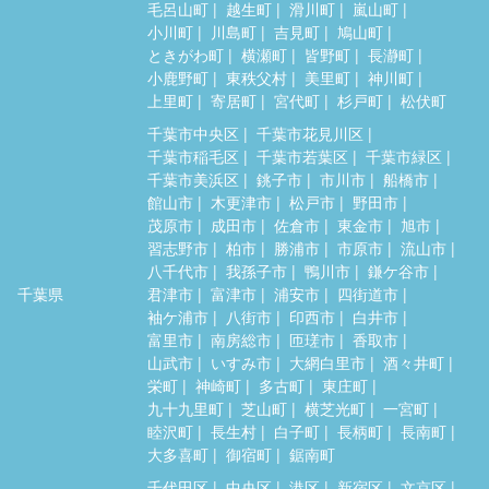
毛呂山町
越生町
滑川町
嵐山町
小川町
川島町
吉見町
鳩山町
ときがわ町
横瀬町
皆野町
長瀞町
小鹿野町
東秩父村
美里町
神川町
上里町
寄居町
宮代町
杉戸町
松伏町
千葉市中央区
千葉市花見川区
千葉市稲毛区
千葉市若葉区
千葉市緑区
千葉市美浜区
銚子市
市川市
船橋市
館山市
木更津市
松戸市
野田市
茂原市
成田市
佐倉市
東金市
旭市
習志野市
柏市
勝浦市
市原市
流山市
八千代市
我孫子市
鴨川市
鎌ケ谷市
千葉県
君津市
富津市
浦安市
四街道市
袖ケ浦市
八街市
印西市
白井市
富里市
南房総市
匝瑳市
香取市
山武市
いすみ市
大網白里市
酒々井町
栄町
神崎町
多古町
東庄町
九十九里町
芝山町
横芝光町
一宮町
睦沢町
長生村
白子町
長柄町
長南町
大多喜町
御宿町
鋸南町
千代田区
中央区
港区
新宿区
文京区