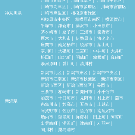
川崎市高津区
川崎市多摩区
川崎市宮前区
神奈川県
川崎市麻生区
相模原市緑区
相模原市中央区
相模原市南区
横須賀市
平塚市
鎌倉市
藤沢市
小田原市
茅ヶ崎市
逗子市
三浦市
秦野市
厚木市
大和市
伊勢原市
海老名市
座間市
南足柄市
綾瀬市
葉山町
寒川町
大磯町
二宮町
中井町
大井町
松田町
山北町
開成町
箱根町
真鶴町
湯河原町
愛川町
清川村
新潟市北区
新潟市東区
新潟市中央区
新潟市江南区
新潟市秋葉区
新潟市南区
新潟市西区
新潟市西蒲区
長岡市
三条市
柏崎市
新発田市
小千谷市
加茂市
十日町市
見附市
村上市
燕市
新潟県
糸魚川市
妙高市
五泉市
上越市
阿賀野市
佐渡市
魚沼市
南魚沼市
胎内市
聖籠町
弥彦村
田上町
阿賀町
出雲崎町
湯沢町
津南町
刈羽村
関川村
粟島浦村