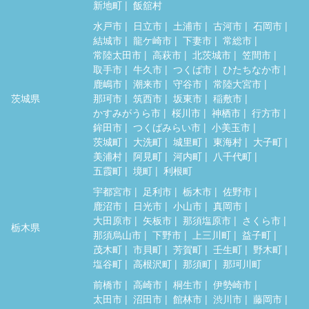
新地町
飯舘村
水戸市
日立市
土浦市
古河市
石岡市
結城市
龍ケ崎市
下妻市
常総市
常陸太田市
高萩市
北茨城市
笠間市
取手市
牛久市
つくば市
ひたちなか市
鹿嶋市
潮来市
守谷市
常陸大宮市
茨城県
那珂市
筑西市
坂東市
稲敷市
かすみがうら市
桜川市
神栖市
行方市
鉾田市
つくばみらい市
小美玉市
茨城町
大洗町
城里町
東海村
大子町
美浦村
阿見町
河内町
八千代町
五霞町
境町
利根町
宇都宮市
足利市
栃木市
佐野市
鹿沼市
日光市
小山市
真岡市
大田原市
矢板市
那須塩原市
さくら市
栃木県
那須烏山市
下野市
上三川町
益子町
茂木町
市貝町
芳賀町
壬生町
野木町
塩谷町
高根沢町
那須町
那珂川町
前橋市
高崎市
桐生市
伊勢崎市
太田市
沼田市
館林市
渋川市
藤岡市