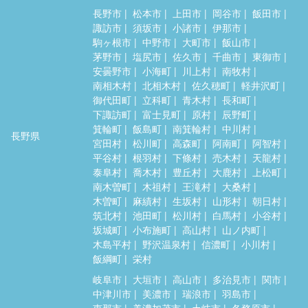
長野市
松本市
上田市
岡谷市
飯田市
諏訪市
須坂市
小諸市
伊那市
駒ヶ根市
中野市
大町市
飯山市
茅野市
塩尻市
佐久市
千曲市
東御市
安曇野市
小海町
川上村
南牧村
南相木村
北相木村
佐久穂町
軽井沢町
御代田町
立科町
青木村
長和町
下諏訪町
富士見町
原村
辰野町
箕輪町
飯島町
南箕輪村
中川村
長野県
宮田村
松川町
高森町
阿南町
阿智村
平谷村
根羽村
下條村
売木村
天龍村
泰阜村
喬木村
豊丘村
大鹿村
上松町
南木曽町
木祖村
王滝村
大桑村
木曽町
麻績村
生坂村
山形村
朝日村
筑北村
池田町
松川村
白馬村
小谷村
坂城町
小布施町
高山村
山ノ内町
木島平村
野沢温泉村
信濃町
小川村
飯綱町
栄村
岐阜市
大垣市
高山市
多治見市
関市
中津川市
美濃市
瑞浪市
羽島市
恵那市
美濃加茂市
土岐市
各務原市