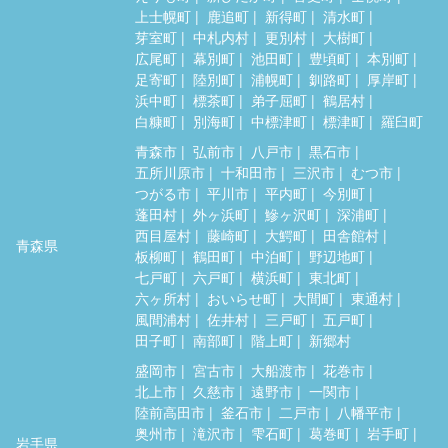
上士幌町
鹿追町
新得町
清水町
芽室町
中札内村
更別村
大樹町
広尾町
幕別町
池田町
豊頃町
本別町
足寄町
陸別町
浦幌町
釧路町
厚岸町
浜中町
標茶町
弟子屈町
鶴居村
白糠町
別海町
中標津町
標津町
羅臼町
青森市
弘前市
八戸市
黒石市
五所川原市
十和田市
三沢市
むつ市
つがる市
平川市
平内町
今別町
蓬田村
外ヶ浜町
鰺ヶ沢町
深浦町
西目屋村
藤崎町
大鰐町
田舎館村
青森県
板柳町
鶴田町
中泊町
野辺地町
七戸町
六戸町
横浜町
東北町
六ヶ所村
おいらせ町
大間町
東通村
風間浦村
佐井村
三戸町
五戸町
田子町
南部町
階上町
新郷村
盛岡市
宮古市
大船渡市
花巻市
北上市
久慈市
遠野市
一関市
陸前高田市
釜石市
二戸市
八幡平市
奥州市
滝沢市
雫石町
葛巻町
岩手町
岩手県