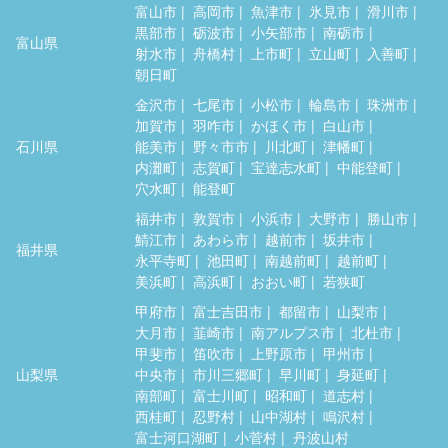
富山市
高岡市
魚津市
氷見市
滑川市
黒部市
砺波市
小矢部市
南砺市
富山県
射水市
舟橋村
上市町
立山町
入善町
朝日町
金沢市
七尾市
小松市
輪島市
珠洲市
加賀市
羽咋市
かほく市
白山市
石川県
能美市
野々市市
川北町
津幡町
内灘町
志賀町
宝達志水町
中能登町
穴水町
能登町
福井市
敦賀市
小浜市
大野市
勝山市
鯖江市
あわら市
越前市
坂井市
福井県
永平寺町
池田町
南越前町
越前町
美浜町
高浜町
おおい町
若狭町
甲府市
富士吉田市
都留市
山梨市
大月市
韮崎市
南アルプス市
北杜市
甲斐市
笛吹市
上野原市
甲州市
山梨県
中央市
市川三郷町
早川町
身延町
南部町
富士川町
昭和町
道志村
西桂町
忍野村
山中湖村
鳴沢村
富士河口湖町
小菅村
丹波山村