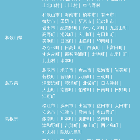
上北山村
川上村
東吉野村
和歌山市
海南市
橋本市
有田市
御坊市
田辺市
新宮市
紀の川市
岩出市
紀美野町
かつらぎ町
九度山町
高野町
湯浅町
広川町
有田川町
和歌山県
美浜町
日高町
由良町
印南町
みなべ町
日高川町
白浜町
上富田町
すさみ町
那智勝浦町
太地町
古座川町
北山村
串本町
鳥取市
米子市
倉吉市
境港市
岩美町
若桜町
智頭町
八頭町
三朝町
鳥取県
湯梨浜町
琴浦町
北栄町
日吉津村
大山町
南部町
伯耆町
日南町
日野町
江府町
松江市
浜田市
出雲市
益田市
大田市
安来市
江津市
雲南市
奥出雲町
島根県
飯南町
川本町
美郷町
邑南町
津和野町
吉賀町
海士町
西ノ島町
知夫村
隠岐の島町