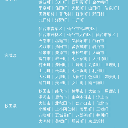
紫波町
矢巾町
西和賀町
金ケ崎町
平泉町
住田町
大槌町
山田町
岩泉町
田野畑村
普代村
軽米町
野田村
九戸村
洋野町
一戸町
仙台市青葉区
仙台市宮城野区
仙台市若林区
仙台市太白区
仙台市泉区
石巻市
塩竈市
気仙沼市
白石市
名取市
角田市
多賀城市
岩沼市
登米市
栗原市
東松島市
大崎市
宮城県
富谷市
蔵王町
七ヶ宿町
大河原町
村田町
柴田町
川崎町
丸森町
亘理町
山元町
松島町
七ヶ浜町
利府町
大和町
大郷町
大衡村
色麻町
加美町
涌谷町
美里町
女川町
南三陸町
秋田市
能代市
横手市
大館市
男鹿市
湯沢市
鹿角市
由利本荘市
潟上市
大仙市
北秋田市
にかほ市
仙北市
秋田県
小坂町
上小阿仁村
藤里町
三種町
八峰町
五城目町
八郎潟町
井川町
大潟村
美郷町
羽後町
東成瀬村