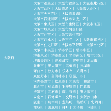
大阪市都島区
大阪市福島区
大阪市此花区
大阪市西区
大阪市港区
大阪市大正区
大阪市天王寺区
大阪市浪速区
大阪市西淀川区
大阪市東淀川区
大阪市東成区
大阪市生野区
大阪市旭区
大阪市城東区
大阪市阿倍野区
大阪市住吉区
大阪市東住吉区
大阪市西成区
大阪市淀川区
大阪市鶴見区
大阪市住之江区
大阪市平野区
大阪市北区
大阪市中央区
堺市堺区
堺市中区
堺市東区
堺市西区
堺市南区
堺市北区
大阪府
堺市美原区
岸和田市
豊中市
池田市
吹田市
泉大津市
高槻市
貝塚市
守口市
枚方市
茨木市
八尾市
泉佐野市
富田林市
寝屋川市
河内長野市
松原市
大東市
和泉市
箕面市
柏原市
羽曳野市
門真市
摂津市
高石市
藤井寺市
東大阪市
泉南市
四條畷市
交野市
大阪狭山市
阪南市
島本町
豊能町
能勢町
忠岡町
熊取町
田尻町
岬町
太子町
河南町