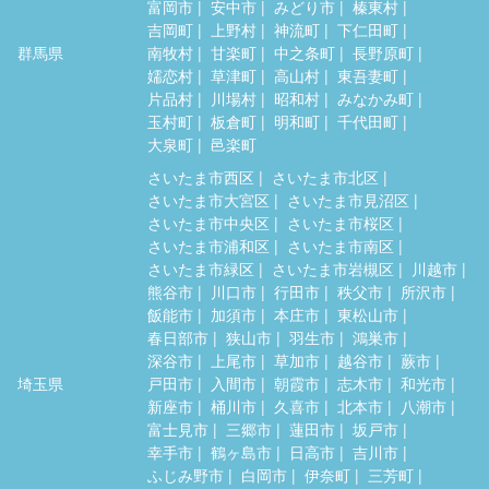
富岡市
安中市
みどり市
榛東村
吉岡町
上野村
神流町
下仁田町
群馬県
南牧村
甘楽町
中之条町
長野原町
嬬恋村
草津町
高山村
東吾妻町
片品村
川場村
昭和村
みなかみ町
玉村町
板倉町
明和町
千代田町
大泉町
邑楽町
さいたま市西区
さいたま市北区
さいたま市大宮区
さいたま市見沼区
さいたま市中央区
さいたま市桜区
さいたま市浦和区
さいたま市南区
さいたま市緑区
さいたま市岩槻区
川越市
熊谷市
川口市
行田市
秩父市
所沢市
飯能市
加須市
本庄市
東松山市
春日部市
狭山市
羽生市
鴻巣市
深谷市
上尾市
草加市
越谷市
蕨市
埼玉県
戸田市
入間市
朝霞市
志木市
和光市
新座市
桶川市
久喜市
北本市
八潮市
富士見市
三郷市
蓮田市
坂戸市
幸手市
鶴ヶ島市
日高市
吉川市
ふじみ野市
白岡市
伊奈町
三芳町