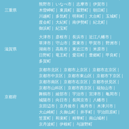
熊野市
いなべ市
志摩市
伊賀市
三重県
木曽岬町
東員町
菰野町
朝日町
川越町
多気町
明和町
大台町
玉城町
度会町
大紀町
南伊勢町
紀北町
御浜町
紀宝町
大津市
彦根市
長浜市
近江八幡市
草津市
守山市
栗東市
甲賀市
野洲市
滋賀県
湖南市
高島市
東近江市
米原市
日野町
竜王町
愛荘町
豊郷町
甲良町
多賀町
京都市北区
京都市上京区
京都市左京区
京都市中京区
京都市東山区
京都市下京区
京都市南区
京都市右京区
京都市伏見区
京都市山科区
京都市西京区
福知山市
舞鶴市
綾部市
宇治市
宮津市
亀岡市
京都府
城陽市
向日市
長岡京市
八幡市
京田辺市
京丹後市
南丹市
木津川市
大山崎町
久御山町
井手町
宇治田原町
笠置町
和束町
精華町
南山城村
京丹波町
伊根町
与謝野町