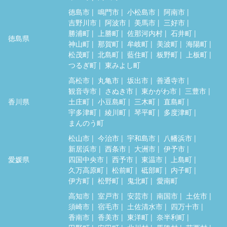
徳島市
鳴門市
小松島市
阿南市
吉野川市
阿波市
美馬市
三好市
勝浦町
上勝町
佐那河内村
石井町
徳島県
神山町
那賀町
牟岐町
美波町
海陽町
松茂町
北島町
藍住町
板野町
上板町
つるぎ町
東みよし町
高松市
丸亀市
坂出市
善通寺市
観音寺市
さぬき市
東かがわ市
三豊市
香川県
土庄町
小豆島町
三木町
直島町
宇多津町
綾川町
琴平町
多度津町
まんのう町
松山市
今治市
宇和島市
八幡浜市
新居浜市
西条市
大洲市
伊予市
愛媛県
四国中央市
西予市
東温市
上島町
久万高原町
松前町
砥部町
内子町
伊方町
松野町
鬼北町
愛南町
高知市
室戸市
安芸市
南国市
土佐市
須崎市
宿毛市
土佐清水市
四万十市
香南市
香美市
東洋町
奈半利町