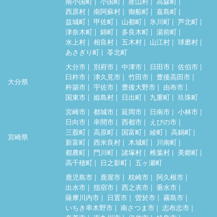
南小国町
小国町
産山村
高森町
西原村
南阿蘇村
御船町
嘉島町
益城町
甲佐町
山都町
氷川町
芦北町
津奈木町
錦町
多良木町
湯前町
水上村
相良村
五木村
山江村
球磨村
あさぎり町
苓北町
大分市
別府市
中津市
日田市
佐伯市
臼杵市
津久見市
竹田市
豊後高田市
大分県
杵築市
宇佐市
豊後大野市
由布市
国東市
姫島村
日出町
九重町
玖珠町
宮崎市
都城市
延岡市
日南市
小林市
日向市
串間市
西都市
えびの市
三股町
高原町
国富町
綾町
高鍋町
宮崎県
新富町
西米良村
木城町
川南町
都農町
門川町
諸塚村
椎葉村
美郷町
高千穂町
日之影町
五ヶ瀬町
鹿児島市
鹿屋市
枕崎市
阿久根市
出水市
指宿市
西之表市
垂水市
薩摩川内市
日置市
曽於市
霧島市
いちき串木野市
南さつま市
志布志市