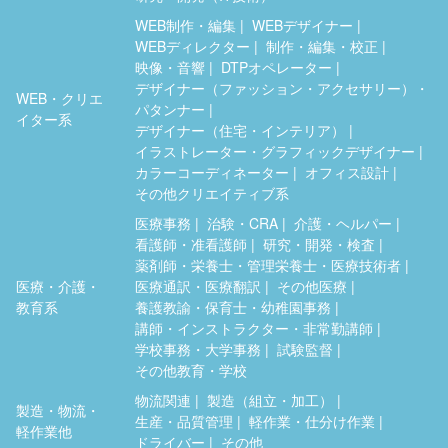
WEB制作・編集
WEBデザイナー
WEBディレクター
制作・編集・校正
映像・音響
DTPオペレーター
デザイナー（ファッション・アクセサリー）・
WEB・クリエ
パタンナー
イター系
デザイナー（住宅・インテリア）
イラストレーター・グラフィックデザイナー
カラーコーディネーター
オフィス設計
その他クリエイティブ系
医療事務
治験・CRA
介護・ヘルパー
看護師・准看護師
研究・開発・検査
薬剤師・栄養士・管理栄養士・医療技術者
医療・介護・
医療通訳・医療翻訳
その他医療
教育系
養護教諭・保育士・幼稚園事務
講師・インストラクター・非常勤講師
学校事務・大学事務
試験監督
その他教育・学校
物流関連
製造（組立・加工）
製造・物流・
生産・品質管理
軽作業・仕分け作業
軽作業他
ドライバー
その他