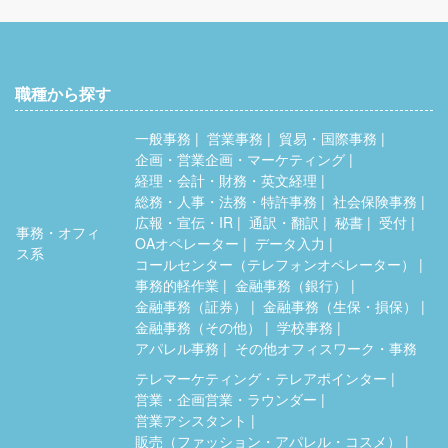
職種から探す
一般事務
営業事務
貿易・国際事務
企画・営業企画・マーケティング
経理・会計・財務・英文経理
総務・人事・法務・特許事務
社会保険事務
広報・宣伝・IR
通訳・翻訳
秘書
受付
事務・オフィ
OAオペレーター
データ入力
ス系
コールセンター（テレフォンオペレーター）
事務的軽作業
金融事務（銀行）
金融事務（証券）
金融事務（生保・損保）
金融事務（その他）
学校事務
アパレル事務
その他オフィスワーク・事務
テレマーケティング・テレアポインター
営業・企画営業・ラウンダー
営業アシスタント
販売（ファッション・アパレル・コスメ）