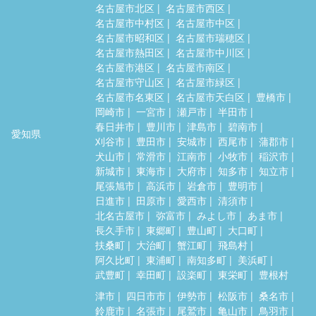
名古屋市北区
名古屋市西区
名古屋市中村区
名古屋市中区
名古屋市昭和区
名古屋市瑞穂区
名古屋市熱田区
名古屋市中川区
名古屋市港区
名古屋市南区
名古屋市守山区
名古屋市緑区
名古屋市名東区
名古屋市天白区
豊橋市
岡崎市
一宮市
瀬戸市
半田市
春日井市
豊川市
津島市
碧南市
愛知県
刈谷市
豊田市
安城市
西尾市
蒲郡市
犬山市
常滑市
江南市
小牧市
稲沢市
新城市
東海市
大府市
知多市
知立市
尾張旭市
高浜市
岩倉市
豊明市
日進市
田原市
愛西市
清須市
北名古屋市
弥富市
みよし市
あま市
長久手市
東郷町
豊山町
大口町
扶桑町
大治町
蟹江町
飛島村
阿久比町
東浦町
南知多町
美浜町
武豊町
幸田町
設楽町
東栄町
豊根村
津市
四日市市
伊勢市
松阪市
桑名市
鈴鹿市
名張市
尾鷲市
亀山市
鳥羽市