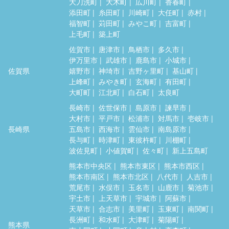
大刀洗町
大木町
広川町
香春町
添田町
糸田町
川崎町
大任町
赤村
福智町
苅田町
みやこ町
吉富町
上毛町
築上町
佐賀市
唐津市
鳥栖市
多久市
伊万里市
武雄市
鹿島市
小城市
佐賀県
嬉野市
神埼市
吉野ヶ里町
基山町
上峰町
みやき町
玄海町
有田町
大町町
江北町
白石町
太良町
長崎市
佐世保市
島原市
諫早市
大村市
平戸市
松浦市
対馬市
壱岐市
長崎県
五島市
西海市
雲仙市
南島原市
長与町
時津町
東彼杵町
川棚町
波佐見町
小値賀町
佐々町
新上五島町
熊本市中央区
熊本市東区
熊本市西区
熊本市南区
熊本市北区
八代市
人吉市
荒尾市
水俣市
玉名市
山鹿市
菊池市
宇土市
上天草市
宇城市
阿蘇市
天草市
合志市
美里町
玉東町
南関町
長洲町
和水町
大津町
菊陽町
熊本県