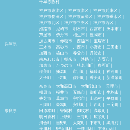
千早赤阪村
神戸市東灘区
神戸市灘区
神戸市兵庫区
神戸市長田区
神戸市須磨区
神戸市垂水区
神戸市北区
神戸市中央区
神戸市西区
姫路市
尼崎市
明石市
西宮市
洲本市
芦屋市
伊丹市
相生市
豊岡市
加古川市
赤穂市
西脇市
宝塚市
兵庫県
三木市
高砂市
川西市
小野市
三田市
加西市
篠山市
養父市
丹波市
南あわじ市
朝来市
淡路市
宍粟市
加東市
たつの市
猪名川町
多可町
稲美町
播磨町
市川町
福崎町
神河町
太子町
上郡町
佐用町
香美町
新温泉町
奈良市
大和高田市
大和郡山市
天理市
橿原市
桜井市
五條市
御所市
生駒市
香芝市
葛城市
宇陀市
山添村
平群町
三郷町
斑鳩町
安堵町
川西町
三宅町
奈良県
田原本町
曽爾村
御杖村
高取町
明日香村
上牧町
王寺町
広陵町
河合町
吉野町
大淀町
下市町
黒滝村
天川村
野迫川村
十津川村
下北山村