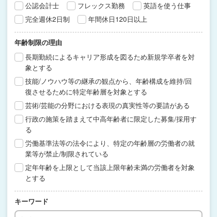
公認会計士
フレックス勤務
英語を使う仕事
完全週休2日制
年間休日120日以上
年齢制限の理由
長期勤続によるキャリア形成を図るため新規学卒者を対
象とする
技能/ノウハウ等の継承の観点から、年齢構成を維持/回
復させるために特定年齢層を対象とする
芸術/芸能の分野における表現の真実性等の要請がある
行政の施策を踏まえて中高年齢者に限定した募集/採用す
る
労働基準法等の法令により、特定の年齢層の労働者の就
業等が禁止/制限されている
定年年齢を上限として当該上限年齢未満の労働者を対象
とする
キーワード