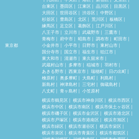
台東区
墨田区
江東区
品川区
目黒区
大田区
世田谷区
渋谷区
中野区
杉並区
豊島区
北区
荒川区
板橋区
練馬区
足立区
葛飾区
江戸川区
八王子市
立川市
武蔵野市
三鷹市
青梅市
府中市
昭島市
調布市
町田市
東京都
小金井市
小平市
日野市
東村山市
国分寺市
国立市
福生市
狛江市
東大和市
清瀬市
東久留米市
武蔵村山市
多摩市
稲城市
羽村市
あきる野市
西東京市
瑞穂町
日の出町
檜原村
奥多摩町
大島町
利島村
新島村
神津島村
三宅村
御蔵島村
八丈町
青ヶ島村
小笠原村
横浜市鶴見区
横浜市神奈川区
横浜市西区
横浜市中区
横浜市南区
横浜市保土ヶ谷区
横浜市磯子区
横浜市金沢区
横浜市港北区
横浜市戸塚区
横浜市港南区
横浜市旭区
横浜市緑区
横浜市瀬谷区
横浜市栄区
横浜市泉区
横浜市青葉区
横浜市都筑区
川崎市川崎区
川崎市幸区
川崎市中原区