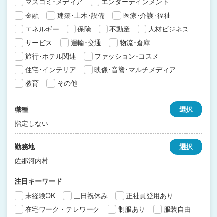
マスコミ･メディア
エンターテインメント
金融
建築･土木･設備
医療･介護･福祉
エネルギー
保険
不動産
人材ビジネス
サービス
運輸･交通
物流･倉庫
旅行･ホテル関連
ファッション･コスメ
住宅･インテリア
映像･音響･マルチメディア
教育
その他
職種
選択
指定しない
勤務地
選択
佐那河内村
注目キーワード
未経験OK
土日祝休み
正社員登用あり
在宅ワーク・テレワーク
制服あり
服装自由