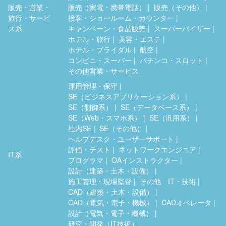
販売・営業・
販売（家電・携帯電話）
販売（その他）
旅行・サービ
接客・ショールーム・カウンター
ス系
キャンペーン・食品販売
スーパーバイザー
ホテル・旅行
美容・エステ
ホテル・ブライダル
航空
コンビニ・スーパー
パチンコ・スロット
その他営業・サービス
運用管理・保守
SE（ビジネスアプリケーション系）
SE（制御系）
SE（データベース系）
SE（Web・スマホ系）
SE（汎用系）
社内SE
SE（その他）
ヘルプデスク・ユーザーサポート
評価・テスト
ネットワークエンジニア
IT系
プログラマ
OAインストラクター
設計（建築・土木・設備）
施工管理・現場監督
その他 IT・技術
CAD（建築・土木・設備）
CAD（電気・電子・機械）
CADオペレータ
設計（電気・電子・機械）
研究・開発（IT技術）