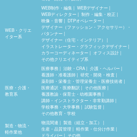
WEB制作・編集
WEBデザイナー
WEBディレクター
制作・編集・校正
映像・音響
DTPオペレーター
デザイナー（ファッション・アクセサリー）・
WEB・クリエ
パタンナー
イター系
デザイナー（住宅・インテリア）
イラストレーター・グラフィックデザイナー
カラーコーディネーター
オフィス設計
その他クリエイティブ系
医療事務
治験・CRA
介護・ヘルパー
看護師・准看護師
研究・開発・検査
薬剤師・栄養士・管理栄養士・医療技術者
医療・介護・
医療通訳・医療翻訳
その他医療
教育系
養護教諭・保育士・幼稚園事務
講師・インストラクター・非常勤講師
学校事務・大学事務
試験監督
その他教育・学校
物流関連
製造（組立・加工）
製造・物流・
生産・品質管理
軽作業・仕分け作業
軽作業他
ドライバー
その他