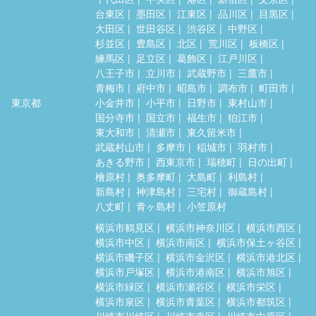
台東区
墨田区
江東区
品川区
目黒区
大田区
世田谷区
渋谷区
中野区
杉並区
豊島区
北区
荒川区
板橋区
練馬区
足立区
葛飾区
江戸川区
八王子市
立川市
武蔵野市
三鷹市
青梅市
府中市
昭島市
調布市
町田市
東京都
小金井市
小平市
日野市
東村山市
国分寺市
国立市
福生市
狛江市
東大和市
清瀬市
東久留米市
武蔵村山市
多摩市
稲城市
羽村市
あきる野市
西東京市
瑞穂町
日の出町
檜原村
奥多摩町
大島町
利島村
新島村
神津島村
三宅村
御蔵島村
八丈町
青ヶ島村
小笠原村
横浜市鶴見区
横浜市神奈川区
横浜市西区
横浜市中区
横浜市南区
横浜市保土ヶ谷区
横浜市磯子区
横浜市金沢区
横浜市港北区
横浜市戸塚区
横浜市港南区
横浜市旭区
横浜市緑区
横浜市瀬谷区
横浜市栄区
横浜市泉区
横浜市青葉区
横浜市都筑区
川崎市川崎区
川崎市幸区
川崎市中原区