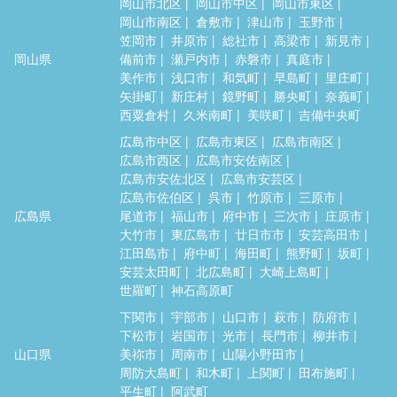
岡山市北区
岡山市中区
岡山市東区
岡山市南区
倉敷市
津山市
玉野市
笠岡市
井原市
総社市
高梁市
新見市
岡山県
備前市
瀬戸内市
赤磐市
真庭市
美作市
浅口市
和気町
早島町
里庄町
矢掛町
新庄村
鏡野町
勝央町
奈義町
西粟倉村
久米南町
美咲町
吉備中央町
広島市中区
広島市東区
広島市南区
広島市西区
広島市安佐南区
広島市安佐北区
広島市安芸区
広島市佐伯区
呉市
竹原市
三原市
広島県
尾道市
福山市
府中市
三次市
庄原市
大竹市
東広島市
廿日市市
安芸高田市
江田島市
府中町
海田町
熊野町
坂町
安芸太田町
北広島町
大崎上島町
世羅町
神石高原町
下関市
宇部市
山口市
萩市
防府市
下松市
岩国市
光市
長門市
柳井市
山口県
美祢市
周南市
山陽小野田市
周防大島町
和木町
上関町
田布施町
平生町
阿武町