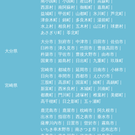
南小国町
小国町
産山村
高森町
西原村
南阿蘇村
御船町
嘉島町
益城町
甲佐町
山都町
氷川町
芦北町
津奈木町
錦町
多良木町
湯前町
水上村
相良村
五木村
山江村
球磨村
あさぎり町
苓北町
大分市
別府市
中津市
日田市
佐伯市
臼杵市
津久見市
竹田市
豊後高田市
大分県
杵築市
宇佐市
豊後大野市
由布市
国東市
姫島村
日出町
九重町
玖珠町
宮崎市
都城市
延岡市
日南市
小林市
日向市
串間市
西都市
えびの市
三股町
高原町
国富町
綾町
高鍋町
宮崎県
新富町
西米良村
木城町
川南町
都農町
門川町
諸塚村
椎葉村
美郷町
高千穂町
日之影町
五ヶ瀬町
鹿児島市
鹿屋市
枕崎市
阿久根市
出水市
指宿市
西之表市
垂水市
薩摩川内市
日置市
曽於市
霧島市
いちき串木野市
南さつま市
志布志市