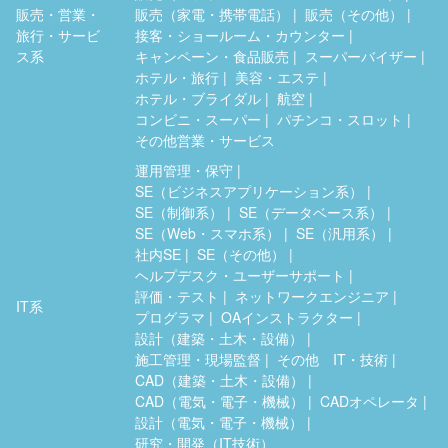
販売・営業・
販売（家電・携帯電話）
販売（その他）
旅行・サービ
接客・ショールーム・カウンター
ス系
キャンペーン・食品販売
スーパーバイザー
ホテル・旅行
美容・エステ
ホテル・ブライダル
航空
コンビニ・スーパー
パチンコ・スロット
その他営業・サービス
運用管理・保守
SE（ビジネスアプリケーション系）
SE（制御系）
SE（データベース系）
SE（Web・スマホ系）
SE（汎用系）
社内SE
SE（その他）
ヘルプデスク・ユーザーサポート
評価・テスト
ネットワークエンジニア
IT系
プログラマ
OAインストラクター
設計（建築・土木・設備）
施工管理・現場監督
その他 IT・技術
CAD（建築・土木・設備）
CAD（電気・電子・機械）
CADオペレータ
設計（電気・電子・機械）
研究・開発（IT技術）