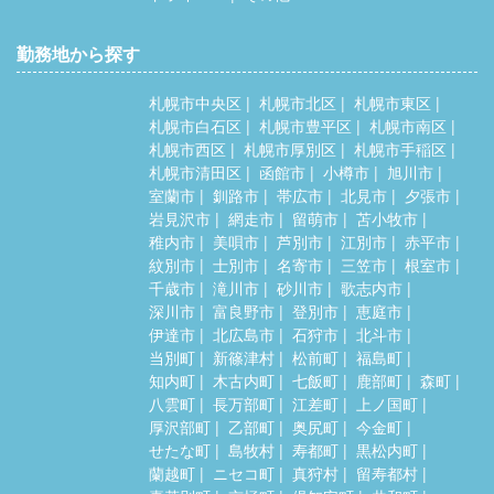
勤務地から探す
札幌市中央区
札幌市北区
札幌市東区
札幌市白石区
札幌市豊平区
札幌市南区
札幌市西区
札幌市厚別区
札幌市手稲区
札幌市清田区
函館市
小樽市
旭川市
室蘭市
釧路市
帯広市
北見市
夕張市
岩見沢市
網走市
留萌市
苫小牧市
稚内市
美唄市
芦別市
江別市
赤平市
紋別市
士別市
名寄市
三笠市
根室市
千歳市
滝川市
砂川市
歌志内市
深川市
富良野市
登別市
恵庭市
伊達市
北広島市
石狩市
北斗市
当別町
新篠津村
松前町
福島町
知内町
木古内町
七飯町
鹿部町
森町
八雲町
長万部町
江差町
上ノ国町
厚沢部町
乙部町
奥尻町
今金町
せたな町
島牧村
寿都町
黒松内町
蘭越町
ニセコ町
真狩村
留寿都村