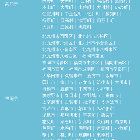
田野町
安田町
北川村
馬路村
芸西村
高知県
本山町
大豊町
土佐町
大川村
いの町
仁淀川町
中土佐町
佐川町
越知町
梼原町
日高村
津野町
四万十町
大月町
三原村
黒潮町
北九州市門司区
北九州市若松区
北九州市戸畑区
北九州市小倉北区
北九州市小倉南区
北九州市八幡東区
北九州市八幡西区
福岡市東区
福岡市博多区
福岡市中央区
福岡市南区
福岡市西区
福岡市城南区
福岡市早良区
大牟田市
久留米市
直方市
飯塚市
田川市
柳川市
八女市
筑後市
大川市
行橋市
豊前市
中間市
小郡市
筑紫野市
春日市
大野城市
宗像市
福岡県
太宰府市
古賀市
福津市
うきは市
宮若市
嘉麻市
朝倉市
みやま市
糸島市
那珂川市
宇美町
篠栗町
志免町
須恵町
新宮町
久山町
粕屋町
芦屋町
水巻町
岡垣町
遠賀町
小竹町
鞍手町
桂川町
筑前町
東峰村