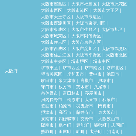
大阪市都島区
大阪市福島区
大阪市此花区
大阪市西区
大阪市港区
大阪市大正区
大阪市天王寺区
大阪市浪速区
大阪市西淀川区
大阪市東淀川区
大阪市東成区
大阪市生野区
大阪市旭区
大阪市城東区
大阪市阿倍野区
大阪市住吉区
大阪市東住吉区
大阪市西成区
大阪市淀川区
大阪市鶴見区
大阪市住之江区
大阪市平野区
大阪市北区
大阪市中央区
堺市堺区
堺市中区
堺市東区
堺市西区
堺市南区
堺市北区
大阪府
堺市美原区
岸和田市
豊中市
池田市
吹田市
泉大津市
高槻市
貝塚市
守口市
枚方市
茨木市
八尾市
泉佐野市
富田林市
寝屋川市
河内長野市
松原市
大東市
和泉市
箕面市
柏原市
羽曳野市
門真市
摂津市
高石市
藤井寺市
東大阪市
泉南市
四條畷市
交野市
大阪狭山市
阪南市
島本町
豊能町
能勢町
忠岡町
熊取町
田尻町
岬町
太子町
河南町