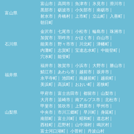
富山市
高岡市
魚津市
氷見市
滑川市
黒部市
砺波市
小矢部市
南砺市
富山県
射水市
舟橋村
上市町
立山町
入善町
朝日町
金沢市
七尾市
小松市
輪島市
珠洲市
加賀市
羽咋市
かほく市
白山市
石川県
能美市
野々市市
川北町
津幡町
内灘町
志賀町
宝達志水町
中能登町
穴水町
能登町
福井市
敦賀市
小浜市
大野市
勝山市
鯖江市
あわら市
越前市
坂井市
福井県
永平寺町
池田町
南越前町
越前町
美浜町
高浜町
おおい町
若狭町
甲府市
富士吉田市
都留市
山梨市
大月市
韮崎市
南アルプス市
北杜市
甲斐市
笛吹市
上野原市
甲州市
山梨県
中央市
市川三郷町
早川町
身延町
南部町
富士川町
昭和町
道志村
西桂町
忍野村
山中湖村
鳴沢村
富士河口湖町
小菅村
丹波山村