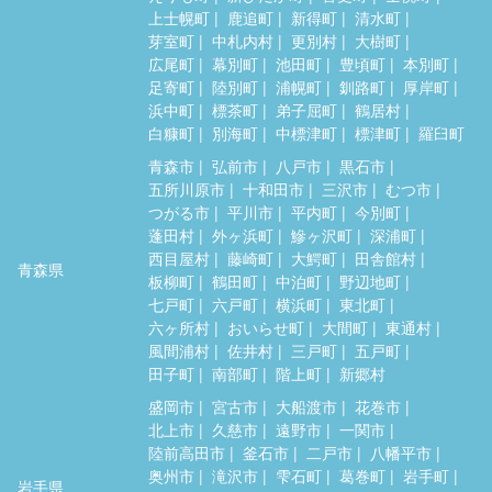
上士幌町
鹿追町
新得町
清水町
芽室町
中札内村
更別村
大樹町
広尾町
幕別町
池田町
豊頃町
本別町
足寄町
陸別町
浦幌町
釧路町
厚岸町
浜中町
標茶町
弟子屈町
鶴居村
白糠町
別海町
中標津町
標津町
羅臼町
青森市
弘前市
八戸市
黒石市
五所川原市
十和田市
三沢市
むつ市
つがる市
平川市
平内町
今別町
蓬田村
外ヶ浜町
鰺ヶ沢町
深浦町
西目屋村
藤崎町
大鰐町
田舎館村
青森県
板柳町
鶴田町
中泊町
野辺地町
七戸町
六戸町
横浜町
東北町
六ヶ所村
おいらせ町
大間町
東通村
風間浦村
佐井村
三戸町
五戸町
田子町
南部町
階上町
新郷村
盛岡市
宮古市
大船渡市
花巻市
北上市
久慈市
遠野市
一関市
陸前高田市
釜石市
二戸市
八幡平市
奥州市
滝沢市
雫石町
葛巻町
岩手町
岩手県