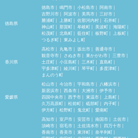
徳島市
鳴門市
小松島市
阿南市
吉野川市
阿波市
美馬市
三好市
勝浦町
上勝町
佐那河内村
石井町
徳島県
神山町
那賀町
牟岐町
美波町
海陽町
松茂町
北島町
藍住町
板野町
上板町
つるぎ町
東みよし町
高松市
丸亀市
坂出市
善通寺市
観音寺市
さぬき市
東かがわ市
三豊市
香川県
土庄町
小豆島町
三木町
直島町
宇多津町
綾川町
琴平町
多度津町
まんのう町
松山市
今治市
宇和島市
八幡浜市
新居浜市
西条市
大洲市
伊予市
愛媛県
四国中央市
西予市
東温市
上島町
久万高原町
松前町
砥部町
内子町
伊方町
松野町
鬼北町
愛南町
高知市
室戸市
安芸市
南国市
土佐市
須崎市
宿毛市
土佐清水市
四万十市
香南市
香美市
東洋町
奈半利町