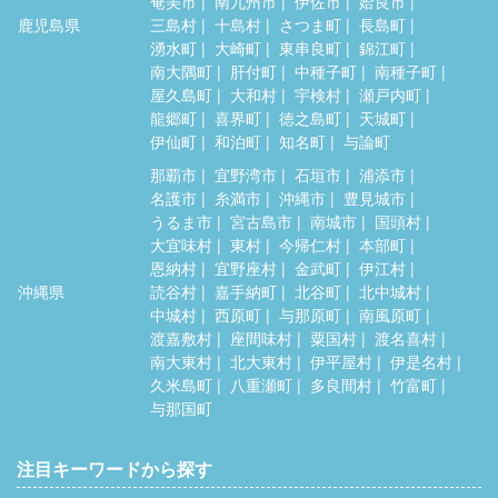
奄美市
南九州市
伊佐市
姶良市
鹿児島県
三島村
十島村
さつま町
長島町
湧水町
大崎町
東串良町
錦江町
南大隅町
肝付町
中種子町
南種子町
屋久島町
大和村
宇検村
瀬戸内町
龍郷町
喜界町
徳之島町
天城町
伊仙町
和泊町
知名町
与論町
那覇市
宜野湾市
石垣市
浦添市
名護市
糸満市
沖縄市
豊見城市
うるま市
宮古島市
南城市
国頭村
大宜味村
東村
今帰仁村
本部町
恩納村
宜野座村
金武町
伊江村
沖縄県
読谷村
嘉手納町
北谷町
北中城村
中城村
西原町
与那原町
南風原町
渡嘉敷村
座間味村
粟国村
渡名喜村
南大東村
北大東村
伊平屋村
伊是名村
久米島町
八重瀬町
多良間村
竹富町
与那国町
注目キーワードから探す