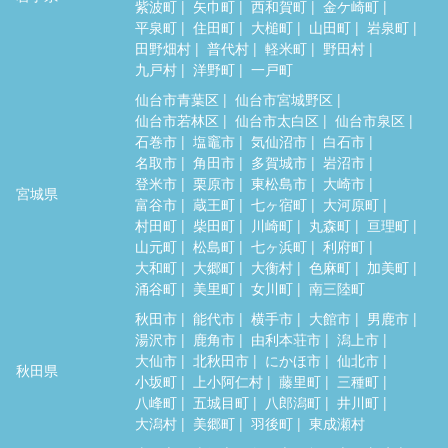
紫波町
矢巾町
西和賀町
金ケ崎町
平泉町
住田町
大槌町
山田町
岩泉町
田野畑村
普代村
軽米町
野田村
九戸村
洋野町
一戸町
仙台市青葉区
仙台市宮城野区
仙台市若林区
仙台市太白区
仙台市泉区
石巻市
塩竈市
気仙沼市
白石市
名取市
角田市
多賀城市
岩沼市
登米市
栗原市
東松島市
大崎市
宮城県
富谷市
蔵王町
七ヶ宿町
大河原町
村田町
柴田町
川崎町
丸森町
亘理町
山元町
松島町
七ヶ浜町
利府町
大和町
大郷町
大衡村
色麻町
加美町
涌谷町
美里町
女川町
南三陸町
秋田市
能代市
横手市
大館市
男鹿市
湯沢市
鹿角市
由利本荘市
潟上市
大仙市
北秋田市
にかほ市
仙北市
秋田県
小坂町
上小阿仁村
藤里町
三種町
八峰町
五城目町
八郎潟町
井川町
大潟村
美郷町
羽後町
東成瀬村