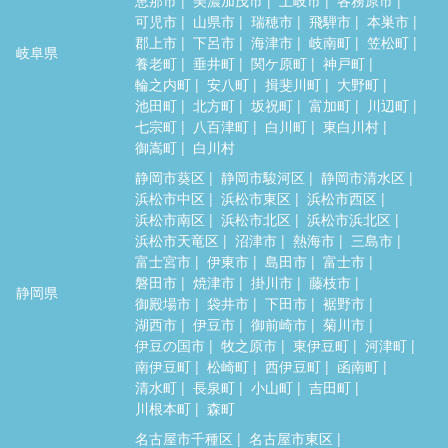
可児市
山県市
瑞穂市
飛騨市
本巣市
郡上市
下呂市
海津市
岐南町
笠松町
岐阜県
養老町
垂井町
関ケ原町
神戸町
輪之内町
安八町
揖斐川町
大野町
池田町
北方町
坂祝町
富加町
川辺町
七宗町
八百津町
白川町
東白川村
御嵩町
白川村
静岡市葵区
静岡市駿河区
静岡市清水区
浜松市中区
浜松市東区
浜松市西区
浜松市南区
浜松市北区
浜松市浜北区
浜松市天竜区
沼津市
熱海市
三島市
富士宮市
伊東市
島田市
富士市
磐田市
焼津市
掛川市
藤枝市
静岡県
御殿場市
袋井市
下田市
裾野市
湖西市
伊豆市
御前崎市
菊川市
伊豆の国市
牧之原市
東伊豆町
河津町
南伊豆町
松崎町
西伊豆町
函南町
清水町
長泉町
小山町
吉田町
川根本町
森町
名古屋市千種区
名古屋市東区