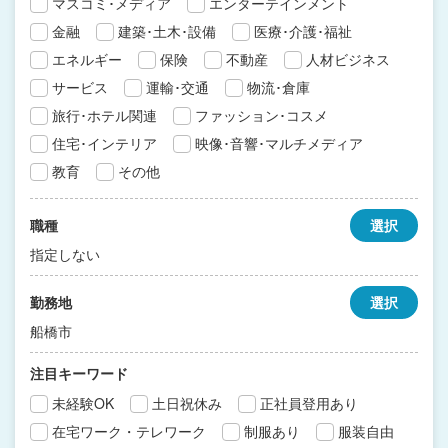
マスコミ･メディア
エンターテインメント
金融
建築･土木･設備
医療･介護･福祉
エネルギー
保険
不動産
人材ビジネス
サービス
運輸･交通
物流･倉庫
旅行･ホテル関連
ファッション･コスメ
住宅･インテリア
映像･音響･マルチメディア
教育
その他
職種
選択
指定しない
勤務地
選択
船橋市
注目キーワード
未経験OK
土日祝休み
正社員登用あり
在宅ワーク・テレワーク
制服あり
服装自由