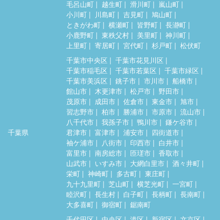
毛呂山町
越生町
滑川町
嵐山町
小川町
川島町
吉見町
鳩山町
ときがわ町
横瀬町
皆野町
長瀞町
小鹿野町
東秩父村
美里町
神川町
上里町
寄居町
宮代町
杉戸町
松伏町
千葉市中央区
千葉市花見川区
千葉市稲毛区
千葉市若葉区
千葉市緑区
千葉市美浜区
銚子市
市川市
船橋市
館山市
木更津市
松戸市
野田市
茂原市
成田市
佐倉市
東金市
旭市
習志野市
柏市
勝浦市
市原市
流山市
八千代市
我孫子市
鴨川市
鎌ケ谷市
千葉県
君津市
富津市
浦安市
四街道市
袖ケ浦市
八街市
印西市
白井市
富里市
南房総市
匝瑳市
香取市
山武市
いすみ市
大網白里市
酒々井町
栄町
神崎町
多古町
東庄町
九十九里町
芝山町
横芝光町
一宮町
睦沢町
長生村
白子町
長柄町
長南町
大多喜町
御宿町
鋸南町
千代田区
中央区
港区
新宿区
文京区