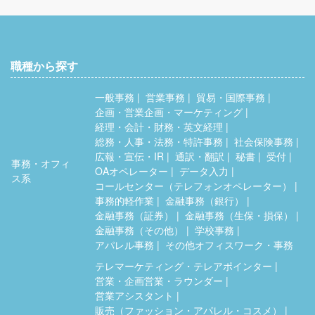
職種から探す
一般事務
営業事務
貿易・国際事務
企画・営業企画・マーケティング
経理・会計・財務・英文経理
総務・人事・法務・特許事務
社会保険事務
広報・宣伝・IR
通訳・翻訳
秘書
受付
事務・オフィ
OAオペレーター
データ入力
ス系
コールセンター（テレフォンオペレーター）
事務的軽作業
金融事務（銀行）
金融事務（証券）
金融事務（生保・損保）
金融事務（その他）
学校事務
アパレル事務
その他オフィスワーク・事務
テレマーケティング・テレアポインター
営業・企画営業・ラウンダー
営業アシスタント
販売（ファッション・アパレル・コスメ）