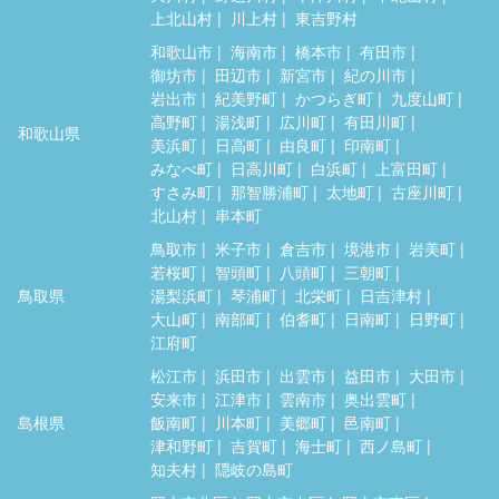
上北山村
川上村
東吉野村
和歌山市
海南市
橋本市
有田市
御坊市
田辺市
新宮市
紀の川市
岩出市
紀美野町
かつらぎ町
九度山町
高野町
湯浅町
広川町
有田川町
和歌山県
美浜町
日高町
由良町
印南町
みなべ町
日高川町
白浜町
上富田町
すさみ町
那智勝浦町
太地町
古座川町
北山村
串本町
鳥取市
米子市
倉吉市
境港市
岩美町
若桜町
智頭町
八頭町
三朝町
鳥取県
湯梨浜町
琴浦町
北栄町
日吉津村
大山町
南部町
伯耆町
日南町
日野町
江府町
松江市
浜田市
出雲市
益田市
大田市
安来市
江津市
雲南市
奥出雲町
島根県
飯南町
川本町
美郷町
邑南町
津和野町
吉賀町
海士町
西ノ島町
知夫村
隠岐の島町