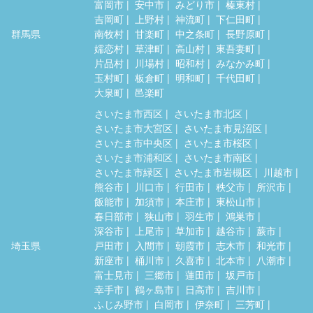
富岡市
安中市
みどり市
榛東村
吉岡町
上野村
神流町
下仁田町
群馬県
南牧村
甘楽町
中之条町
長野原町
嬬恋村
草津町
高山村
東吾妻町
片品村
川場村
昭和村
みなかみ町
玉村町
板倉町
明和町
千代田町
大泉町
邑楽町
さいたま市西区
さいたま市北区
さいたま市大宮区
さいたま市見沼区
さいたま市中央区
さいたま市桜区
さいたま市浦和区
さいたま市南区
さいたま市緑区
さいたま市岩槻区
川越市
熊谷市
川口市
行田市
秩父市
所沢市
飯能市
加須市
本庄市
東松山市
春日部市
狭山市
羽生市
鴻巣市
深谷市
上尾市
草加市
越谷市
蕨市
埼玉県
戸田市
入間市
朝霞市
志木市
和光市
新座市
桶川市
久喜市
北本市
八潮市
富士見市
三郷市
蓮田市
坂戸市
幸手市
鶴ヶ島市
日高市
吉川市
ふじみ野市
白岡市
伊奈町
三芳町