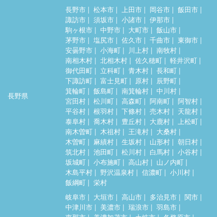
長野市
松本市
上田市
岡谷市
飯田市
諏訪市
須坂市
小諸市
伊那市
駒ヶ根市
中野市
大町市
飯山市
茅野市
塩尻市
佐久市
千曲市
東御市
安曇野市
小海町
川上村
南牧村
南相木村
北相木村
佐久穂町
軽井沢町
御代田町
立科町
青木村
長和町
下諏訪町
富士見町
原村
辰野町
箕輪町
飯島町
南箕輪村
中川村
長野県
宮田村
松川町
高森町
阿南町
阿智村
平谷村
根羽村
下條村
売木村
天龍村
泰阜村
喬木村
豊丘村
大鹿村
上松町
南木曽町
木祖村
王滝村
大桑村
木曽町
麻績村
生坂村
山形村
朝日村
筑北村
池田町
松川村
白馬村
小谷村
坂城町
小布施町
高山村
山ノ内町
木島平村
野沢温泉村
信濃町
小川村
飯綱町
栄村
岐阜市
大垣市
高山市
多治見市
関市
中津川市
美濃市
瑞浪市
羽島市
恵那市
美濃加茂市
土岐市
各務原市