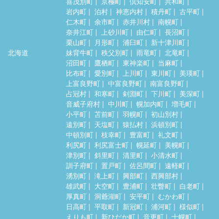
喜茂別町
京極町
倶知安町
共和町
岩内町
泊村
神恵内村
積丹町
古平町
仁木町
余市町
赤井川村
南幌町
奈井江町
上砂川町
由仁町
長沼町
栗山町
月形町
浦臼町
新十津川町
北海道
妹背牛町
秩父別町
雨竜町
北竜町
沼田町
鷹栖町
東神楽町
当麻町
比布町
愛別町
上川町
東川町
美瑛町
上富良野町
中富良野町
南富良野町
占冠村
和寒町
剣淵町
下川町
美深町
音威子府村
中川町
幌加内町
増毛町
小平町
苫前町
羽幌町
初山別村
遠別町
天塩町
猿払村
浜頓別町
中頓別町
枝幸町
豊富町
礼文町
利尻町
利尻富士町
幌延町
美幌町
津別町
斜里町
清里町
小清水町
訓子府町
置戸町
佐呂間町
遠軽町
湧別町
滝上町
興部町
西興部村
雄武町
大空町
豊浦町
壮瞥町
白老町
厚真町
洞爺湖町
安平町
むかわ町
日高町
平取町
新冠町
浦河町
様似町
えりも町
新ひだか町
音更町
士幌町