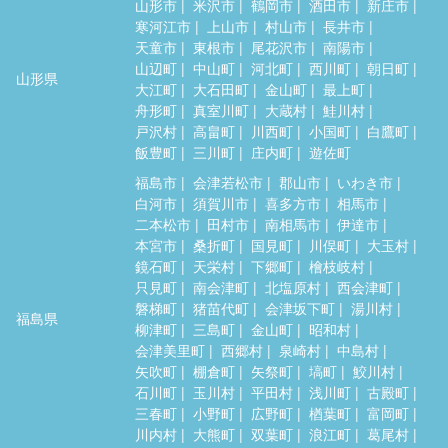
山形市
米沢市
鶴岡市
酒田市
新庄市
寒河江市
上山市
村山市
長井市
天童市
東根市
尾花沢市
南陽市
山辺町
中山町
河北町
西川町
朝日町
山形県
大江町
大石田町
金山町
最上町
舟形町
真室川町
大蔵村
鮭川村
戸沢村
高畠町
川西町
小国町
白鷹町
飯豊町
三川町
庄内町
遊佐町
福島市
会津若松市
郡山市
いわき市
白河市
須賀川市
喜多方市
相馬市
二本松市
田村市
南相馬市
伊達市
本宮市
桑折町
国見町
川俣町
大玉村
鏡石町
天栄村
下郷町
檜枝岐村
只見町
南会津町
北塩原村
西会津町
磐梯町
猪苗代町
会津坂下町
湯川村
福島県
柳津町
三島町
金山町
昭和村
会津美里町
西郷村
泉崎村
中島村
矢吹町
棚倉町
矢祭町
塙町
鮫川村
石川町
玉川村
平田村
浅川町
古殿町
三春町
小野町
広野町
楢葉町
富岡町
川内村
大熊町
双葉町
浪江町
葛尾村