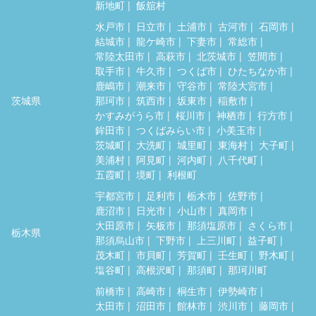
新地町
飯舘村
水戸市
日立市
土浦市
古河市
石岡市
結城市
龍ケ崎市
下妻市
常総市
常陸太田市
高萩市
北茨城市
笠間市
取手市
牛久市
つくば市
ひたちなか市
鹿嶋市
潮来市
守谷市
常陸大宮市
茨城県
那珂市
筑西市
坂東市
稲敷市
かすみがうら市
桜川市
神栖市
行方市
鉾田市
つくばみらい市
小美玉市
茨城町
大洗町
城里町
東海村
大子町
美浦村
阿見町
河内町
八千代町
五霞町
境町
利根町
宇都宮市
足利市
栃木市
佐野市
鹿沼市
日光市
小山市
真岡市
大田原市
矢板市
那須塩原市
さくら市
栃木県
那須烏山市
下野市
上三川町
益子町
茂木町
市貝町
芳賀町
壬生町
野木町
塩谷町
高根沢町
那須町
那珂川町
前橋市
高崎市
桐生市
伊勢崎市
太田市
沼田市
館林市
渋川市
藤岡市