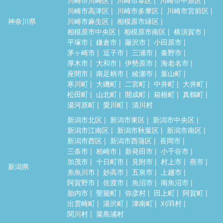
川崎市高津区
川崎市多摩区
川崎市宮前区
神奈川県
川崎市麻生区
相模原市緑区
相模原市中央区
相模原市南区
横須賀市
平塚市
鎌倉市
藤沢市
小田原市
茅ヶ崎市
逗子市
三浦市
秦野市
厚木市
大和市
伊勢原市
海老名市
座間市
南足柄市
綾瀬市
葉山町
寒川町
大磯町
二宮町
中井町
大井町
松田町
山北町
開成町
箱根町
真鶴町
湯河原町
愛川町
清川村
新潟市北区
新潟市東区
新潟市中央区
新潟市江南区
新潟市秋葉区
新潟市南区
新潟市西区
新潟市西蒲区
長岡市
三条市
柏崎市
新発田市
小千谷市
加茂市
十日町市
見附市
村上市
燕市
新潟県
糸魚川市
妙高市
五泉市
上越市
阿賀野市
佐渡市
魚沼市
南魚沼市
胎内市
聖籠町
弥彦村
田上町
阿賀町
出雲崎町
湯沢町
津南町
刈羽村
関川村
粟島浦村