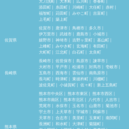
大刀洗町
大木町
広川町
香春町
添田町
糸田町
川崎町
大任町
赤村
福智町
苅田町
みやこ町
吉富町
上毛町
築上町
佐賀市
唐津市
鳥栖市
多久市
伊万里市
武雄市
鹿島市
小城市
佐賀県
嬉野市
神埼市
吉野ヶ里町
基山町
上峰町
みやき町
玄海町
有田町
大町町
江北町
白石町
太良町
長崎市
佐世保市
島原市
諫早市
大村市
平戸市
松浦市
対馬市
壱岐市
長崎県
五島市
西海市
雲仙市
南島原市
長与町
時津町
東彼杵町
川棚町
波佐見町
小値賀町
佐々町
新上五島町
熊本市中央区
熊本市東区
熊本市西区
熊本市南区
熊本市北区
八代市
人吉市
荒尾市
水俣市
玉名市
山鹿市
菊池市
宇土市
上天草市
宇城市
阿蘇市
天草市
合志市
美里町
玉東町
南関町
長洲町
和水町
大津町
菊陽町
熊本県