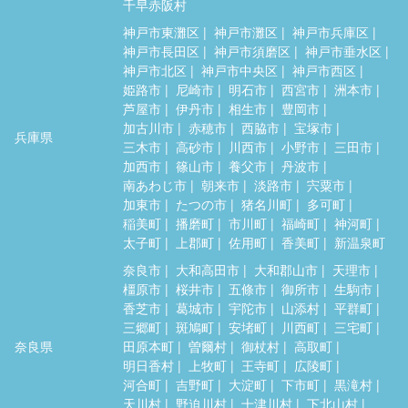
千早赤阪村
神戸市東灘区
神戸市灘区
神戸市兵庫区
神戸市長田区
神戸市須磨区
神戸市垂水区
神戸市北区
神戸市中央区
神戸市西区
姫路市
尼崎市
明石市
西宮市
洲本市
芦屋市
伊丹市
相生市
豊岡市
加古川市
赤穂市
西脇市
宝塚市
兵庫県
三木市
高砂市
川西市
小野市
三田市
加西市
篠山市
養父市
丹波市
南あわじ市
朝来市
淡路市
宍粟市
加東市
たつの市
猪名川町
多可町
稲美町
播磨町
市川町
福崎町
神河町
太子町
上郡町
佐用町
香美町
新温泉町
奈良市
大和高田市
大和郡山市
天理市
橿原市
桜井市
五條市
御所市
生駒市
香芝市
葛城市
宇陀市
山添村
平群町
三郷町
斑鳩町
安堵町
川西町
三宅町
奈良県
田原本町
曽爾村
御杖村
高取町
明日香村
上牧町
王寺町
広陵町
河合町
吉野町
大淀町
下市町
黒滝村
天川村
野迫川村
十津川村
下北山村