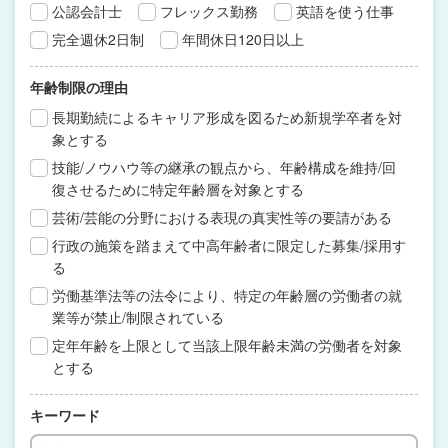
公認会計士
フレックス勤務
英語を使う仕事
完全週休2日制
年間休日120日以上
年齢制限の理由
長期勤続によるキャリア形成を図るため新規学卒者を対
象とする
技能/ノウハウ等の継承の観点から、年齢構成を維持/回
復させるために特定年齢層を対象とする
芸術/芸能の分野における表現の真実性等の要請がある
行政の施策を踏まえて中高年齢者に限定した募集/採用す
る
労働基準法等の法令により、特定の年齢層の労働者の就
業等が禁止/制限されている
定年年齢を上限として当該上限年齢未満の労働者を対象
とする
キーワード