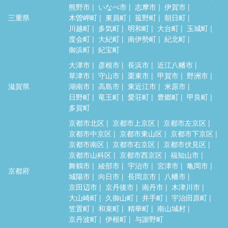
熊野市
いなべ市
志摩市
伊賀市
三重県
木曽岬町
東員町
菰野町
朝日町
川越町
多気町
明和町
大台町
玉城町
度会町
大紀町
南伊勢町
紀北町
御浜町
紀宝町
大津市
彦根市
長浜市
近江八幡市
草津市
守山市
栗東市
甲賀市
野洲市
滋賀県
湖南市
高島市
東近江市
米原市
日野町
竜王町
愛荘町
豊郷町
甲良町
多賀町
京都市北区
京都市上京区
京都市左京区
京都市中京区
京都市東山区
京都市下京区
京都市南区
京都市右京区
京都市伏見区
京都市山科区
京都市西京区
福知山市
舞鶴市
綾部市
宇治市
宮津市
亀岡市
京都府
城陽市
向日市
長岡京市
八幡市
京田辺市
京丹後市
南丹市
木津川市
大山崎町
久御山町
井手町
宇治田原町
笠置町
和束町
精華町
南山城村
京丹波町
伊根町
与謝野町