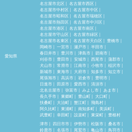
名古屋市北区
名古屋市西区
名古屋市中村区
名古屋市中区
名古屋市昭和区
名古屋市瑞穂区
名古屋市熱田区
名古屋市中川区
名古屋市港区
名古屋市南区
名古屋市守山区
名古屋市緑区
名古屋市名東区
名古屋市天白区
豊橋市
岡崎市
一宮市
瀬戸市
半田市
春日井市
豊川市
津島市
碧南市
愛知県
刈谷市
豊田市
安城市
西尾市
蒲郡市
犬山市
常滑市
江南市
小牧市
稲沢市
新城市
東海市
大府市
知多市
知立市
尾張旭市
高浜市
岩倉市
豊明市
日進市
田原市
愛西市
清須市
北名古屋市
弥富市
みよし市
あま市
長久手市
東郷町
豊山町
大口町
扶桑町
大治町
蟹江町
飛島村
阿久比町
東浦町
南知多町
美浜町
武豊町
幸田町
設楽町
東栄町
豊根村
津市
四日市市
伊勢市
松阪市
桑名市
鈴鹿市
名張市
尾鷲市
亀山市
鳥羽市