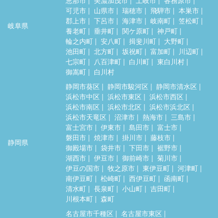
可児市
山県市
瑞穂市
飛騨市
本巣市
郡上市
下呂市
海津市
岐南町
笠松町
岐阜県
養老町
垂井町
関ケ原町
神戸町
輪之内町
安八町
揖斐川町
大野町
池田町
北方町
坂祝町
富加町
川辺町
七宗町
八百津町
白川町
東白川村
御嵩町
白川村
静岡市葵区
静岡市駿河区
静岡市清水区
浜松市中区
浜松市東区
浜松市西区
浜松市南区
浜松市北区
浜松市浜北区
浜松市天竜区
沼津市
熱海市
三島市
富士宮市
伊東市
島田市
富士市
磐田市
焼津市
掛川市
藤枝市
静岡県
御殿場市
袋井市
下田市
裾野市
湖西市
伊豆市
御前崎市
菊川市
伊豆の国市
牧之原市
東伊豆町
河津町
南伊豆町
松崎町
西伊豆町
函南町
清水町
長泉町
小山町
吉田町
川根本町
森町
名古屋市千種区
名古屋市東区