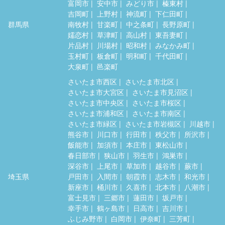
富岡市
安中市
みどり市
榛東村
吉岡町
上野村
神流町
下仁田町
群馬県
南牧村
甘楽町
中之条町
長野原町
嬬恋村
草津町
高山村
東吾妻町
片品村
川場村
昭和村
みなかみ町
玉村町
板倉町
明和町
千代田町
大泉町
邑楽町
さいたま市西区
さいたま市北区
さいたま市大宮区
さいたま市見沼区
さいたま市中央区
さいたま市桜区
さいたま市浦和区
さいたま市南区
さいたま市緑区
さいたま市岩槻区
川越市
熊谷市
川口市
行田市
秩父市
所沢市
飯能市
加須市
本庄市
東松山市
春日部市
狭山市
羽生市
鴻巣市
深谷市
上尾市
草加市
越谷市
蕨市
埼玉県
戸田市
入間市
朝霞市
志木市
和光市
新座市
桶川市
久喜市
北本市
八潮市
富士見市
三郷市
蓮田市
坂戸市
幸手市
鶴ヶ島市
日高市
吉川市
ふじみ野市
白岡市
伊奈町
三芳町