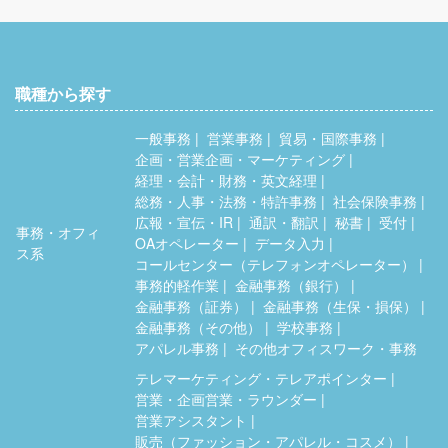
職種から探す
一般事務
営業事務
貿易・国際事務
企画・営業企画・マーケティング
経理・会計・財務・英文経理
総務・人事・法務・特許事務
社会保険事務
広報・宣伝・IR
通訳・翻訳
秘書
受付
事務・オフィ
OAオペレーター
データ入力
ス系
コールセンター（テレフォンオペレーター）
事務的軽作業
金融事務（銀行）
金融事務（証券）
金融事務（生保・損保）
金融事務（その他）
学校事務
アパレル事務
その他オフィスワーク・事務
テレマーケティング・テレアポインター
営業・企画営業・ラウンダー
営業アシスタント
販売（ファッション・アパレル・コスメ）