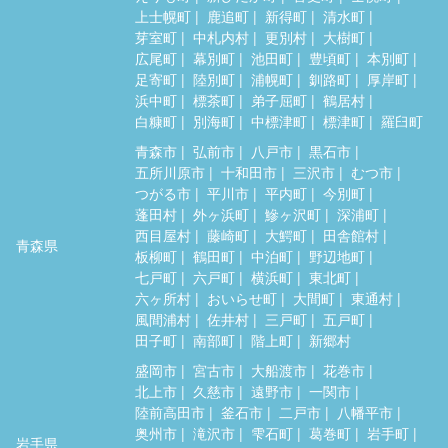
上士幌町
鹿追町
新得町
清水町
芽室町
中札内村
更別村
大樹町
広尾町
幕別町
池田町
豊頃町
本別町
足寄町
陸別町
浦幌町
釧路町
厚岸町
浜中町
標茶町
弟子屈町
鶴居村
白糠町
別海町
中標津町
標津町
羅臼町
青森市
弘前市
八戸市
黒石市
五所川原市
十和田市
三沢市
むつ市
つがる市
平川市
平内町
今別町
蓬田村
外ヶ浜町
鰺ヶ沢町
深浦町
西目屋村
藤崎町
大鰐町
田舎館村
青森県
板柳町
鶴田町
中泊町
野辺地町
七戸町
六戸町
横浜町
東北町
六ヶ所村
おいらせ町
大間町
東通村
風間浦村
佐井村
三戸町
五戸町
田子町
南部町
階上町
新郷村
盛岡市
宮古市
大船渡市
花巻市
北上市
久慈市
遠野市
一関市
陸前高田市
釜石市
二戸市
八幡平市
奥州市
滝沢市
雫石町
葛巻町
岩手町
岩手県