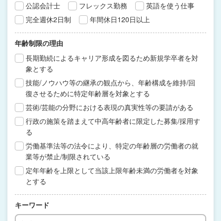
公認会計士
フレックス勤務
英語を使う仕事
完全週休2日制
年間休日120日以上
年齢制限の理由
長期勤続によるキャリア形成を図るため新規学卒者を対
象とする
技能/ノウハウ等の継承の観点から、年齢構成を維持/回
復させるために特定年齢層を対象とする
芸術/芸能の分野における表現の真実性等の要請がある
行政の施策を踏まえて中高年齢者に限定した募集/採用す
る
労働基準法等の法令により、特定の年齢層の労働者の就
業等が禁止/制限されている
定年年齢を上限として当該上限年齢未満の労働者を対象
とする
キーワード