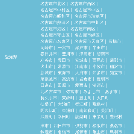
名古屋市北区
名古屋市西区
名古屋市中村区
名古屋市中区
名古屋市昭和区
名古屋市瑞穂区
名古屋市熱田区
名古屋市中川区
名古屋市港区
名古屋市南区
名古屋市守山区
名古屋市緑区
名古屋市名東区
名古屋市天白区
豊橋市
岡崎市
一宮市
瀬戸市
半田市
春日井市
豊川市
津島市
碧南市
愛知県
刈谷市
豊田市
安城市
西尾市
蒲郡市
犬山市
常滑市
江南市
小牧市
稲沢市
新城市
東海市
大府市
知多市
知立市
尾張旭市
高浜市
岩倉市
豊明市
日進市
田原市
愛西市
清須市
北名古屋市
弥富市
みよし市
あま市
長久手市
東郷町
豊山町
大口町
扶桑町
大治町
蟹江町
飛島村
阿久比町
東浦町
南知多町
美浜町
武豊町
幸田町
設楽町
東栄町
豊根村
津市
四日市市
伊勢市
松阪市
桑名市
鈴鹿市
名張市
尾鷲市
亀山市
鳥羽市