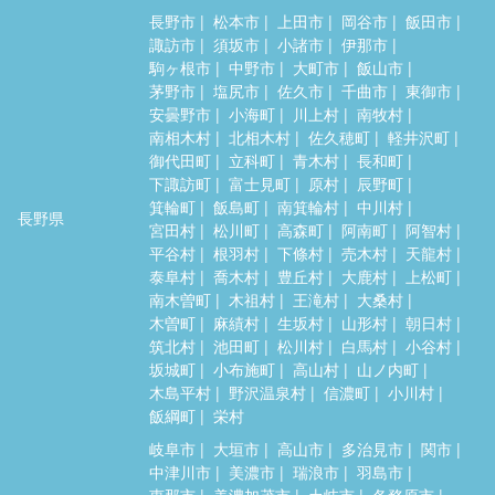
長野市
松本市
上田市
岡谷市
飯田市
諏訪市
須坂市
小諸市
伊那市
駒ヶ根市
中野市
大町市
飯山市
茅野市
塩尻市
佐久市
千曲市
東御市
安曇野市
小海町
川上村
南牧村
南相木村
北相木村
佐久穂町
軽井沢町
御代田町
立科町
青木村
長和町
下諏訪町
富士見町
原村
辰野町
箕輪町
飯島町
南箕輪村
中川村
長野県
宮田村
松川町
高森町
阿南町
阿智村
平谷村
根羽村
下條村
売木村
天龍村
泰阜村
喬木村
豊丘村
大鹿村
上松町
南木曽町
木祖村
王滝村
大桑村
木曽町
麻績村
生坂村
山形村
朝日村
筑北村
池田町
松川村
白馬村
小谷村
坂城町
小布施町
高山村
山ノ内町
木島平村
野沢温泉村
信濃町
小川村
飯綱町
栄村
岐阜市
大垣市
高山市
多治見市
関市
中津川市
美濃市
瑞浪市
羽島市
恵那市
美濃加茂市
土岐市
各務原市