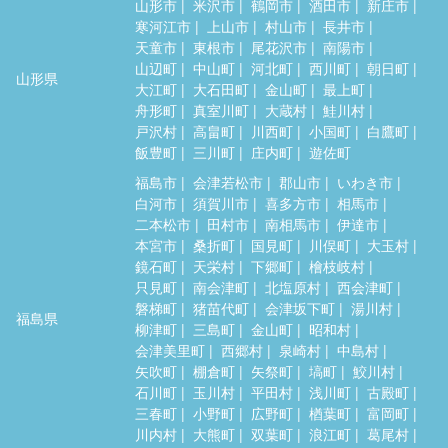
山形市
米沢市
鶴岡市
酒田市
新庄市
寒河江市
上山市
村山市
長井市
天童市
東根市
尾花沢市
南陽市
山辺町
中山町
河北町
西川町
朝日町
山形県
大江町
大石田町
金山町
最上町
舟形町
真室川町
大蔵村
鮭川村
戸沢村
高畠町
川西町
小国町
白鷹町
飯豊町
三川町
庄内町
遊佐町
福島市
会津若松市
郡山市
いわき市
白河市
須賀川市
喜多方市
相馬市
二本松市
田村市
南相馬市
伊達市
本宮市
桑折町
国見町
川俣町
大玉村
鏡石町
天栄村
下郷町
檜枝岐村
只見町
南会津町
北塩原村
西会津町
磐梯町
猪苗代町
会津坂下町
湯川村
福島県
柳津町
三島町
金山町
昭和村
会津美里町
西郷村
泉崎村
中島村
矢吹町
棚倉町
矢祭町
塙町
鮫川村
石川町
玉川村
平田村
浅川町
古殿町
三春町
小野町
広野町
楢葉町
富岡町
川内村
大熊町
双葉町
浪江町
葛尾村