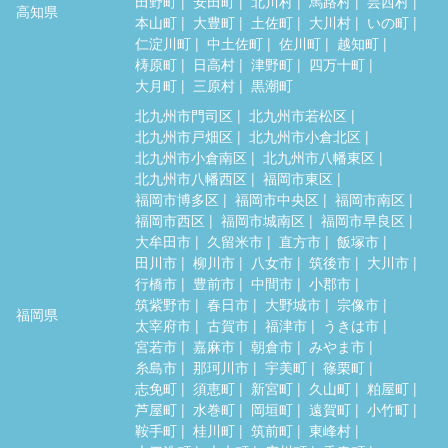
田野町
安田町
北川村
馬路村
芸西村
高知県
本山町
大豊町
土佐町
大川村
いの町
仁淀川町
中土佐町
佐川町
越知町
梼原町
日高村
津野町
四万十町
大月町
三原村
黒潮町
北九州市門司区
北九州市若松区
北九州市戸畑区
北九州市小倉北区
北九州市小倉南区
北九州市八幡東区
北九州市八幡西区
福岡市東区
福岡市博多区
福岡市中央区
福岡市南区
福岡市西区
福岡市城南区
福岡市早良区
大牟田市
久留米市
直方市
飯塚市
田川市
柳川市
八女市
筑後市
大川市
行橋市
豊前市
中間市
小郡市
筑紫野市
春日市
大野城市
宗像市
福岡県
太宰府市
古賀市
福津市
うきは市
宮若市
嘉麻市
朝倉市
みやま市
糸島市
那珂川市
宇美町
篠栗町
志免町
須恵町
新宮町
久山町
粕屋町
芦屋町
水巻町
岡垣町
遠賀町
小竹町
鞍手町
桂川町
筑前町
東峰村