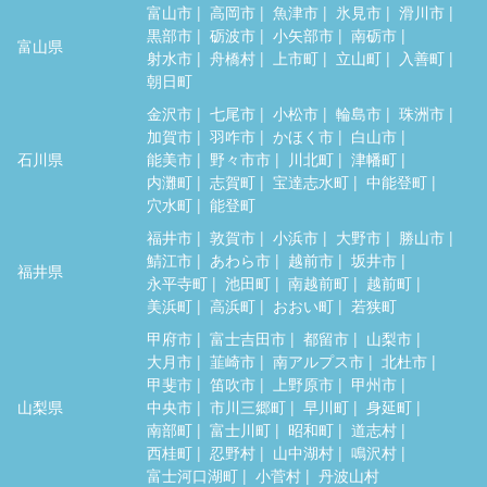
富山市
高岡市
魚津市
氷見市
滑川市
黒部市
砺波市
小矢部市
南砺市
富山県
射水市
舟橋村
上市町
立山町
入善町
朝日町
金沢市
七尾市
小松市
輪島市
珠洲市
加賀市
羽咋市
かほく市
白山市
石川県
能美市
野々市市
川北町
津幡町
内灘町
志賀町
宝達志水町
中能登町
穴水町
能登町
福井市
敦賀市
小浜市
大野市
勝山市
鯖江市
あわら市
越前市
坂井市
福井県
永平寺町
池田町
南越前町
越前町
美浜町
高浜町
おおい町
若狭町
甲府市
富士吉田市
都留市
山梨市
大月市
韮崎市
南アルプス市
北杜市
甲斐市
笛吹市
上野原市
甲州市
山梨県
中央市
市川三郷町
早川町
身延町
南部町
富士川町
昭和町
道志村
西桂町
忍野村
山中湖村
鳴沢村
富士河口湖町
小菅村
丹波山村