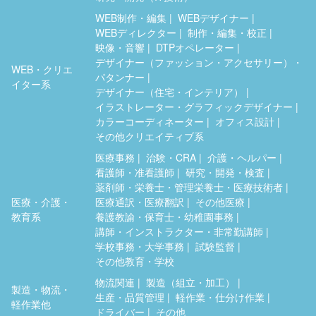
WEB制作・編集
WEBデザイナー
WEBディレクター
制作・編集・校正
映像・音響
DTPオペレーター
デザイナー（ファッション・アクセサリー）・
WEB・クリエ
パタンナー
イター系
デザイナー（住宅・インテリア）
イラストレーター・グラフィックデザイナー
カラーコーディネーター
オフィス設計
その他クリエイティブ系
医療事務
治験・CRA
介護・ヘルパー
看護師・准看護師
研究・開発・検査
薬剤師・栄養士・管理栄養士・医療技術者
医療・介護・
医療通訳・医療翻訳
その他医療
教育系
養護教諭・保育士・幼稚園事務
講師・インストラクター・非常勤講師
学校事務・大学事務
試験監督
その他教育・学校
物流関連
製造（組立・加工）
製造・物流・
生産・品質管理
軽作業・仕分け作業
軽作業他
ドライバー
その他