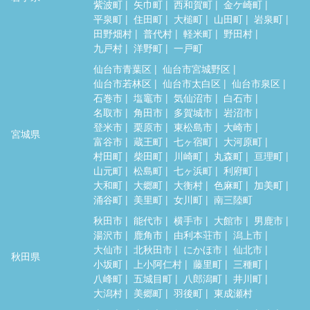
紫波町
矢巾町
西和賀町
金ケ崎町
平泉町
住田町
大槌町
山田町
岩泉町
田野畑村
普代村
軽米町
野田村
九戸村
洋野町
一戸町
仙台市青葉区
仙台市宮城野区
仙台市若林区
仙台市太白区
仙台市泉区
石巻市
塩竈市
気仙沼市
白石市
名取市
角田市
多賀城市
岩沼市
登米市
栗原市
東松島市
大崎市
宮城県
富谷市
蔵王町
七ヶ宿町
大河原町
村田町
柴田町
川崎町
丸森町
亘理町
山元町
松島町
七ヶ浜町
利府町
大和町
大郷町
大衡村
色麻町
加美町
涌谷町
美里町
女川町
南三陸町
秋田市
能代市
横手市
大館市
男鹿市
湯沢市
鹿角市
由利本荘市
潟上市
大仙市
北秋田市
にかほ市
仙北市
秋田県
小坂町
上小阿仁村
藤里町
三種町
八峰町
五城目町
八郎潟町
井川町
大潟村
美郷町
羽後町
東成瀬村