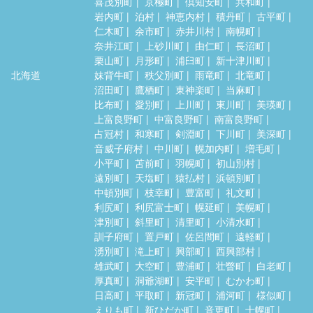
喜茂別町
京極町
倶知安町
共和町
岩内町
泊村
神恵内村
積丹町
古平町
仁木町
余市町
赤井川村
南幌町
奈井江町
上砂川町
由仁町
長沼町
栗山町
月形町
浦臼町
新十津川町
北海道
妹背牛町
秩父別町
雨竜町
北竜町
沼田町
鷹栖町
東神楽町
当麻町
比布町
愛別町
上川町
東川町
美瑛町
上富良野町
中富良野町
南富良野町
占冠村
和寒町
剣淵町
下川町
美深町
音威子府村
中川町
幌加内町
増毛町
小平町
苫前町
羽幌町
初山別村
遠別町
天塩町
猿払村
浜頓別町
中頓別町
枝幸町
豊富町
礼文町
利尻町
利尻富士町
幌延町
美幌町
津別町
斜里町
清里町
小清水町
訓子府町
置戸町
佐呂間町
遠軽町
湧別町
滝上町
興部町
西興部村
雄武町
大空町
豊浦町
壮瞥町
白老町
厚真町
洞爺湖町
安平町
むかわ町
日高町
平取町
新冠町
浦河町
様似町
えりも町
新ひだか町
音更町
士幌町