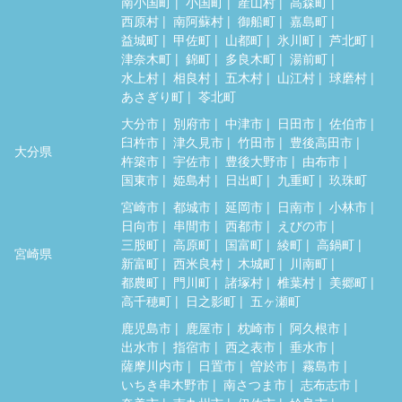
南小国町
小国町
産山村
高森町
西原村
南阿蘇村
御船町
嘉島町
益城町
甲佐町
山都町
氷川町
芦北町
津奈木町
錦町
多良木町
湯前町
水上村
相良村
五木村
山江村
球磨村
あさぎり町
苓北町
大分市
別府市
中津市
日田市
佐伯市
臼杵市
津久見市
竹田市
豊後高田市
大分県
杵築市
宇佐市
豊後大野市
由布市
国東市
姫島村
日出町
九重町
玖珠町
宮崎市
都城市
延岡市
日南市
小林市
日向市
串間市
西都市
えびの市
三股町
高原町
国富町
綾町
高鍋町
宮崎県
新富町
西米良村
木城町
川南町
都農町
門川町
諸塚村
椎葉村
美郷町
高千穂町
日之影町
五ヶ瀬町
鹿児島市
鹿屋市
枕崎市
阿久根市
出水市
指宿市
西之表市
垂水市
薩摩川内市
日置市
曽於市
霧島市
いちき串木野市
南さつま市
志布志市