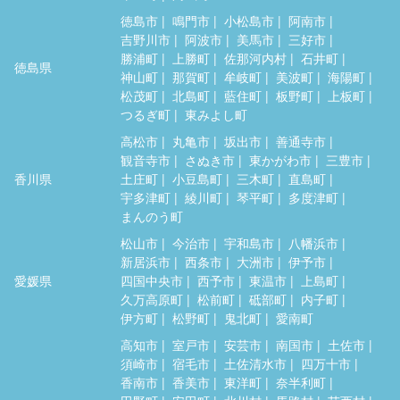
徳島市
鳴門市
小松島市
阿南市
吉野川市
阿波市
美馬市
三好市
勝浦町
上勝町
佐那河内村
石井町
徳島県
神山町
那賀町
牟岐町
美波町
海陽町
松茂町
北島町
藍住町
板野町
上板町
つるぎ町
東みよし町
高松市
丸亀市
坂出市
善通寺市
観音寺市
さぬき市
東かがわ市
三豊市
香川県
土庄町
小豆島町
三木町
直島町
宇多津町
綾川町
琴平町
多度津町
まんのう町
松山市
今治市
宇和島市
八幡浜市
新居浜市
西条市
大洲市
伊予市
愛媛県
四国中央市
西予市
東温市
上島町
久万高原町
松前町
砥部町
内子町
伊方町
松野町
鬼北町
愛南町
高知市
室戸市
安芸市
南国市
土佐市
須崎市
宿毛市
土佐清水市
四万十市
香南市
香美市
東洋町
奈半利町