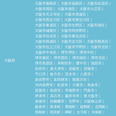
大阪市都島区
大阪市福島区
大阪市此花区
大阪市西区
大阪市港区
大阪市大正区
大阪市天王寺区
大阪市浪速区
大阪市西淀川区
大阪市東淀川区
大阪市東成区
大阪市生野区
大阪市旭区
大阪市城東区
大阪市阿倍野区
大阪市住吉区
大阪市東住吉区
大阪市西成区
大阪市淀川区
大阪市鶴見区
大阪市住之江区
大阪市平野区
大阪市北区
大阪市中央区
堺市堺区
堺市中区
堺市東区
堺市西区
堺市南区
堺市北区
大阪府
堺市美原区
岸和田市
豊中市
池田市
吹田市
泉大津市
高槻市
貝塚市
守口市
枚方市
茨木市
八尾市
泉佐野市
富田林市
寝屋川市
河内長野市
松原市
大東市
和泉市
箕面市
柏原市
羽曳野市
門真市
摂津市
高石市
藤井寺市
東大阪市
泉南市
四條畷市
交野市
大阪狭山市
阪南市
島本町
豊能町
能勢町
忠岡町
熊取町
田尻町
岬町
太子町
河南町