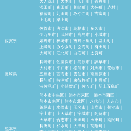
大刀洗町
大木町
広川町
香春町
添田町
糸田町
川崎町
大任町
赤村
福智町
苅田町
みやこ町
吉富町
上毛町
築上町
佐賀市
唐津市
鳥栖市
多久市
伊万里市
武雄市
鹿島市
小城市
佐賀県
嬉野市
神埼市
吉野ヶ里町
基山町
上峰町
みやき町
玄海町
有田町
大町町
江北町
白石町
太良町
長崎市
佐世保市
島原市
諫早市
大村市
平戸市
松浦市
対馬市
壱岐市
長崎県
五島市
西海市
雲仙市
南島原市
長与町
時津町
東彼杵町
川棚町
波佐見町
小値賀町
佐々町
新上五島町
熊本市中央区
熊本市東区
熊本市西区
熊本市南区
熊本市北区
八代市
人吉市
荒尾市
水俣市
玉名市
山鹿市
菊池市
宇土市
上天草市
宇城市
阿蘇市
天草市
合志市
美里町
玉東町
南関町
長洲町
和水町
大津町
菊陽町
熊本県