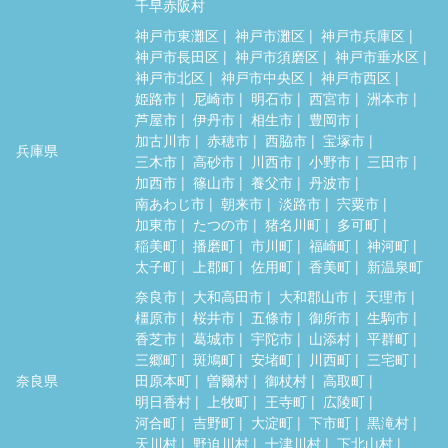
千早赤阪村
神戸市東灘区
神戸市灘区
神戸市兵庫区
神戸市長田区
神戸市須磨区
神戸市垂水区
神戸市北区
神戸市中央区
神戸市西区
姫路市
尼崎市
明石市
西宮市
洲本市
芦屋市
伊丹市
相生市
豊岡市
加古川市
赤穂市
西脇市
宝塚市
兵庫県
三木市
高砂市
川西市
小野市
三田市
加西市
篠山市
養父市
丹波市
南あわじ市
朝来市
淡路市
宍粟市
加東市
たつの市
猪名川町
多可町
稲美町
播磨町
市川町
福崎町
神河町
太子町
上郡町
佐用町
香美町
新温泉町
奈良市
大和高田市
大和郡山市
天理市
橿原市
桜井市
五條市
御所市
生駒市
香芝市
葛城市
宇陀市
山添村
平群町
三郷町
斑鳩町
安堵町
川西町
三宅町
奈良県
田原本町
曽爾村
御杖村
高取町
明日香村
上牧町
王寺町
広陵町
河合町
吉野町
大淀町
下市町
黒滝村
天川村
野迫川村
十津川村
下北山村