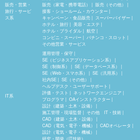
販売・営業・
販売（家電・携帯電話）
販売（その他）
旅行・サービ
接客・ショールーム・カウンター
ス系
キャンペーン・食品販売
スーパーバイザー
ホテル・旅行
美容・エステ
ホテル・ブライダル
航空
コンビニ・スーパー
パチンコ・スロット
その他営業・サービス
運用管理・保守
SE（ビジネスアプリケーション系）
SE（制御系）
SE（データベース系）
SE（Web・スマホ系）
SE（汎用系）
社内SE
SE（その他）
ヘルプデスク・ユーザーサポート
評価・テスト
ネットワークエンジニア
IT系
プログラマ
OAインストラクター
設計（建築・土木・設備）
施工管理・現場監督
その他 IT・技術
CAD（建築・土木・設備）
CAD（電気・電子・機械）
CADオペレータ
設計（電気・電子・機械）
研究・開発（IT技術）