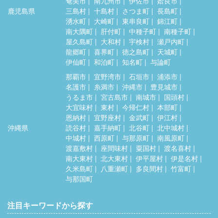
奄美市
南九州市
伊佐市
姶良市
鹿児島県
三島村
十島村
さつま町
長島町
湧水町
大崎町
東串良町
錦江町
南大隅町
肝付町
中種子町
南種子町
屋久島町
大和村
宇検村
瀬戸内町
龍郷町
喜界町
徳之島町
天城町
伊仙町
和泊町
知名町
与論町
那覇市
宜野湾市
石垣市
浦添市
名護市
糸満市
沖縄市
豊見城市
うるま市
宮古島市
南城市
国頭村
大宜味村
東村
今帰仁村
本部町
恩納村
宜野座村
金武町
伊江村
沖縄県
読谷村
嘉手納町
北谷町
北中城村
中城村
西原町
与那原町
南風原町
渡嘉敷村
座間味村
粟国村
渡名喜村
南大東村
北大東村
伊平屋村
伊是名村
久米島町
八重瀬町
多良間村
竹富町
与那国町
注目キーワードから探す