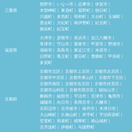
熊野市
いなべ市
志摩市
伊賀市
三重県
木曽岬町
東員町
菰野町
朝日町
川越町
多気町
明和町
大台町
玉城町
度会町
大紀町
南伊勢町
紀北町
御浜町
紀宝町
大津市
彦根市
長浜市
近江八幡市
草津市
守山市
栗東市
甲賀市
野洲市
滋賀県
湖南市
高島市
東近江市
米原市
日野町
竜王町
愛荘町
豊郷町
甲良町
多賀町
京都市北区
京都市上京区
京都市左京区
京都市中京区
京都市東山区
京都市下京区
京都市南区
京都市右京区
京都市伏見区
京都市山科区
京都市西京区
福知山市
舞鶴市
綾部市
宇治市
宮津市
亀岡市
京都府
城陽市
向日市
長岡京市
八幡市
京田辺市
京丹後市
南丹市
木津川市
大山崎町
久御山町
井手町
宇治田原町
笠置町
和束町
精華町
南山城村
京丹波町
伊根町
与謝野町