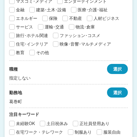
マスコミ･メディア
エンターテインメント
金融
建築･土木･設備
医療･介護･福祉
エネルギー
保険
不動産
人材ビジネス
サービス
運輸･交通
物流･倉庫
旅行･ホテル関連
ファッション･コスメ
住宅･インテリア
映像･音響･マルチメディア
教育
その他
職種
選択
指定しない
勤務地
選択
葛巻町
注目キーワード
未経験OK
土日祝休み
正社員登用あり
在宅ワーク・テレワーク
制服あり
服装自由