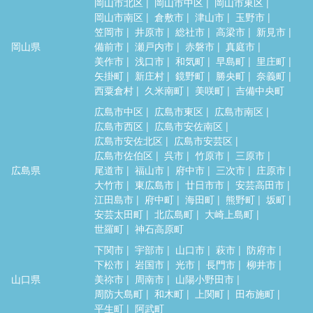
岡山市北区
岡山市中区
岡山市東区
岡山市南区
倉敷市
津山市
玉野市
笠岡市
井原市
総社市
高梁市
新見市
岡山県
備前市
瀬戸内市
赤磐市
真庭市
美作市
浅口市
和気町
早島町
里庄町
矢掛町
新庄村
鏡野町
勝央町
奈義町
西粟倉村
久米南町
美咲町
吉備中央町
広島市中区
広島市東区
広島市南区
広島市西区
広島市安佐南区
広島市安佐北区
広島市安芸区
広島市佐伯区
呉市
竹原市
三原市
広島県
尾道市
福山市
府中市
三次市
庄原市
大竹市
東広島市
廿日市市
安芸高田市
江田島市
府中町
海田町
熊野町
坂町
安芸太田町
北広島町
大崎上島町
世羅町
神石高原町
下関市
宇部市
山口市
萩市
防府市
下松市
岩国市
光市
長門市
柳井市
山口県
美祢市
周南市
山陽小野田市
周防大島町
和木町
上関町
田布施町
平生町
阿武町