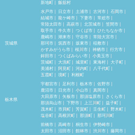
新地町
飯舘村
水戸市
日立市
土浦市
古河市
石岡市
結城市
龍ケ崎市
下妻市
常総市
常陸太田市
高萩市
北茨城市
笠間市
取手市
牛久市
つくば市
ひたちなか市
鹿嶋市
潮来市
守谷市
常陸大宮市
茨城県
那珂市
筑西市
坂東市
稲敷市
かすみがうら市
桜川市
神栖市
行方市
鉾田市
つくばみらい市
小美玉市
茨城町
大洗町
城里町
東海村
大子町
美浦村
阿見町
河内町
八千代町
五霞町
境町
利根町
宇都宮市
足利市
栃木市
佐野市
鹿沼市
日光市
小山市
真岡市
大田原市
矢板市
那須塩原市
さくら市
栃木県
那須烏山市
下野市
上三川町
益子町
茂木町
市貝町
芳賀町
壬生町
野木町
塩谷町
高根沢町
那須町
那珂川町
前橋市
高崎市
桐生市
伊勢崎市
太田市
沼田市
館林市
渋川市
藤岡市