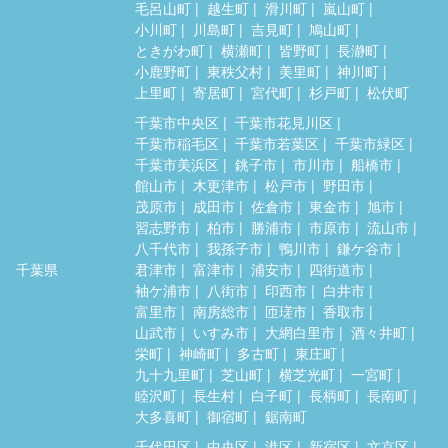
毛呂山町
越生町
滑川町
嵐山町
小川町
川島町
吉見町
鳩山町
ときがわ町
横瀬町
皆野町
長瀞町
小鹿野町
東秩父村
美里町
神川町
上里町
寄居町
宮代町
杉戸町
松伏町
千葉市中央区
千葉市花見川区
千葉市稲毛区
千葉市若葉区
千葉市緑区
千葉市美浜区
銚子市
市川市
船橋市
館山市
木更津市
松戸市
野田市
茂原市
成田市
佐倉市
東金市
旭市
習志野市
柏市
勝浦市
市原市
流山市
八千代市
我孫子市
鴨川市
鎌ケ谷市
千葉県
君津市
富津市
浦安市
四街道市
袖ケ浦市
八街市
印西市
白井市
富里市
南房総市
匝瑳市
香取市
山武市
いすみ市
大網白里市
酒々井町
栄町
神崎町
多古町
東庄町
九十九里町
芝山町
横芝光町
一宮町
睦沢町
長生村
白子町
長柄町
長南町
大多喜町
御宿町
鋸南町
千代田区
中央区
港区
新宿区
文京区