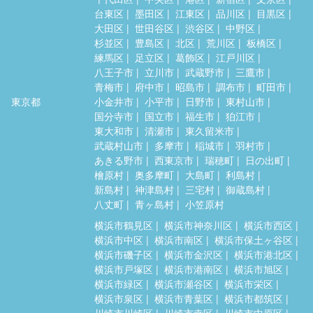
台東区
墨田区
江東区
品川区
目黒区
大田区
世田谷区
渋谷区
中野区
杉並区
豊島区
北区
荒川区
板橋区
練馬区
足立区
葛飾区
江戸川区
八王子市
立川市
武蔵野市
三鷹市
青梅市
府中市
昭島市
調布市
町田市
東京都
小金井市
小平市
日野市
東村山市
国分寺市
国立市
福生市
狛江市
東大和市
清瀬市
東久留米市
武蔵村山市
多摩市
稲城市
羽村市
あきる野市
西東京市
瑞穂町
日の出町
檜原村
奥多摩町
大島町
利島村
新島村
神津島村
三宅村
御蔵島村
八丈町
青ヶ島村
小笠原村
横浜市鶴見区
横浜市神奈川区
横浜市西区
横浜市中区
横浜市南区
横浜市保土ヶ谷区
横浜市磯子区
横浜市金沢区
横浜市港北区
横浜市戸塚区
横浜市港南区
横浜市旭区
横浜市緑区
横浜市瀬谷区
横浜市栄区
横浜市泉区
横浜市青葉区
横浜市都筑区
川崎市川崎区
川崎市幸区
川崎市中原区