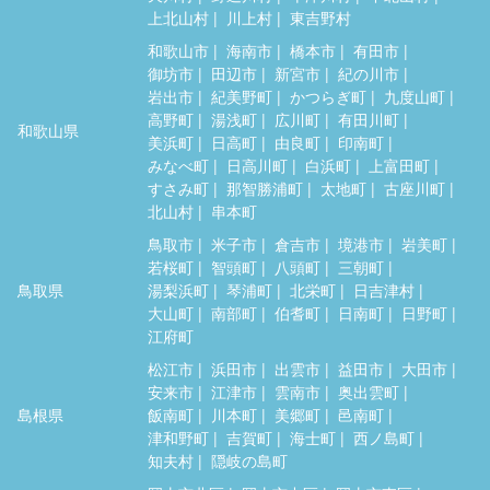
上北山村
川上村
東吉野村
和歌山市
海南市
橋本市
有田市
御坊市
田辺市
新宮市
紀の川市
岩出市
紀美野町
かつらぎ町
九度山町
高野町
湯浅町
広川町
有田川町
和歌山県
美浜町
日高町
由良町
印南町
みなべ町
日高川町
白浜町
上富田町
すさみ町
那智勝浦町
太地町
古座川町
北山村
串本町
鳥取市
米子市
倉吉市
境港市
岩美町
若桜町
智頭町
八頭町
三朝町
鳥取県
湯梨浜町
琴浦町
北栄町
日吉津村
大山町
南部町
伯耆町
日南町
日野町
江府町
松江市
浜田市
出雲市
益田市
大田市
安来市
江津市
雲南市
奥出雲町
島根県
飯南町
川本町
美郷町
邑南町
津和野町
吉賀町
海士町
西ノ島町
知夫村
隠岐の島町