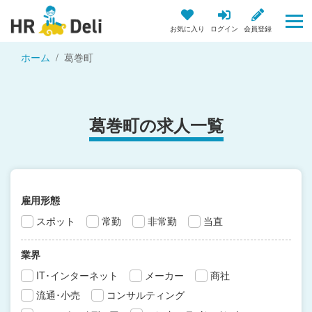
お気に入り
ログイン
会員登録
ホーム
葛巻町
葛巻町の求人一覧
雇用形態
スポット
常勤
非常勤
当直
業界
IT･インターネット
メーカー
商社
流通･小売
コンサルティング