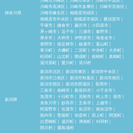
川崎市高津区
川崎市多摩区
川崎市宮前区
神奈川県
川崎市麻生区
相模原市緑区
相模原市中央区
相模原市南区
横須賀市
平塚市
鎌倉市
藤沢市
小田原市
茅ヶ崎市
逗子市
三浦市
秦野市
厚木市
大和市
伊勢原市
海老名市
座間市
南足柄市
綾瀬市
葉山町
寒川町
大磯町
二宮町
中井町
大井町
松田町
山北町
開成町
箱根町
真鶴町
湯河原町
愛川町
清川村
新潟市北区
新潟市東区
新潟市中央区
新潟市江南区
新潟市秋葉区
新潟市南区
新潟市西区
新潟市西蒲区
長岡市
三条市
柏崎市
新発田市
小千谷市
加茂市
十日町市
見附市
村上市
燕市
新潟県
糸魚川市
妙高市
五泉市
上越市
阿賀野市
佐渡市
魚沼市
南魚沼市
胎内市
聖籠町
弥彦村
田上町
阿賀町
出雲崎町
湯沢町
津南町
刈羽村
関川村
粟島浦村