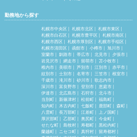
勤務地から探す
札幌市中央区
札幌市北区
札幌市東区
札幌市白石区
札幌市豊平区
札幌市南区
札幌市西区
札幌市厚別区
札幌市手稲区
札幌市清田区
函館市
小樽市
旭川市
室蘭市
釧路市
帯広市
北見市
夕張市
岩見沢市
網走市
留萌市
苫小牧市
稚内市
美唄市
芦別市
江別市
赤平市
紋別市
士別市
名寄市
三笠市
根室市
千歳市
滝川市
砂川市
歌志内市
深川市
富良野市
登別市
恵庭市
伊達市
北広島市
石狩市
北斗市
当別町
新篠津村
松前町
福島町
知内町
木古内町
七飯町
鹿部町
森町
八雲町
長万部町
江差町
上ノ国町
厚沢部町
乙部町
奥尻町
今金町
せたな町
島牧村
寿都町
黒松内町
蘭越町
ニセコ町
真狩村
留寿都村