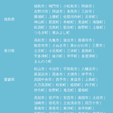
徳島市
鳴門市
小松島市
阿南市
吉野川市
阿波市
美馬市
三好市
勝浦町
上勝町
佐那河内村
石井町
徳島県
神山町
那賀町
牟岐町
美波町
海陽町
松茂町
北島町
藍住町
板野町
上板町
つるぎ町
東みよし町
高松市
丸亀市
坂出市
善通寺市
観音寺市
さぬき市
東かがわ市
三豊市
香川県
土庄町
小豆島町
三木町
直島町
宇多津町
綾川町
琴平町
多度津町
まんのう町
松山市
今治市
宇和島市
八幡浜市
新居浜市
西条市
大洲市
伊予市
愛媛県
四国中央市
西予市
東温市
上島町
久万高原町
松前町
砥部町
内子町
伊方町
松野町
鬼北町
愛南町
高知市
室戸市
安芸市
南国市
土佐市
須崎市
宿毛市
土佐清水市
四万十市
香南市
香美市
東洋町
奈半利町