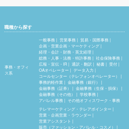
職種から探す
一般事務
営業事務
貿易・国際事務
企画・営業企画・マーケティング
経理・会計・財務・英文経理
総務・人事・法務・特許事務
社会保険事務
広報・宣伝・IR
通訳・翻訳
秘書
受付
事務・オフィ
OAオペレーター
データ入力
ス系
コールセンター（テレフォンオペレーター）
事務的軽作業
金融事務（銀行）
金融事務（証券）
金融事務（生保・損保）
金融事務（その他）
学校事務
アパレル事務
その他オフィスワーク・事務
テレマーケティング・テレアポインター
営業・企画営業・ラウンダー
営業アシスタント
販売（ファッション・アパレル・コスメ）