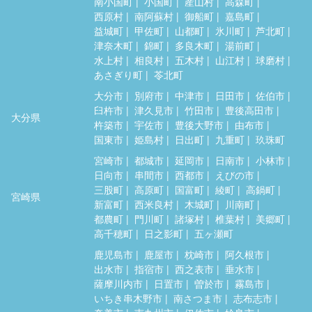
南小国町
小国町
産山村
高森町
西原村
南阿蘇村
御船町
嘉島町
益城町
甲佐町
山都町
氷川町
芦北町
津奈木町
錦町
多良木町
湯前町
水上村
相良村
五木村
山江村
球磨村
あさぎり町
苓北町
大分市
別府市
中津市
日田市
佐伯市
臼杵市
津久見市
竹田市
豊後高田市
大分県
杵築市
宇佐市
豊後大野市
由布市
国東市
姫島村
日出町
九重町
玖珠町
宮崎市
都城市
延岡市
日南市
小林市
日向市
串間市
西都市
えびの市
三股町
高原町
国富町
綾町
高鍋町
宮崎県
新富町
西米良村
木城町
川南町
都農町
門川町
諸塚村
椎葉村
美郷町
高千穂町
日之影町
五ヶ瀬町
鹿児島市
鹿屋市
枕崎市
阿久根市
出水市
指宿市
西之表市
垂水市
薩摩川内市
日置市
曽於市
霧島市
いちき串木野市
南さつま市
志布志市