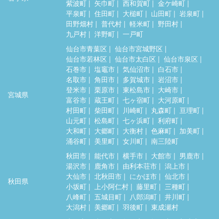
紫波町
矢巾町
西和賀町
金ケ崎町
平泉町
住田町
大槌町
山田町
岩泉町
田野畑村
普代村
軽米町
野田村
九戸村
洋野町
一戸町
仙台市青葉区
仙台市宮城野区
仙台市若林区
仙台市太白区
仙台市泉区
石巻市
塩竈市
気仙沼市
白石市
名取市
角田市
多賀城市
岩沼市
登米市
栗原市
東松島市
大崎市
宮城県
富谷市
蔵王町
七ヶ宿町
大河原町
村田町
柴田町
川崎町
丸森町
亘理町
山元町
松島町
七ヶ浜町
利府町
大和町
大郷町
大衡村
色麻町
加美町
涌谷町
美里町
女川町
南三陸町
秋田市
能代市
横手市
大館市
男鹿市
湯沢市
鹿角市
由利本荘市
潟上市
大仙市
北秋田市
にかほ市
仙北市
秋田県
小坂町
上小阿仁村
藤里町
三種町
八峰町
五城目町
八郎潟町
井川町
大潟村
美郷町
羽後町
東成瀬村