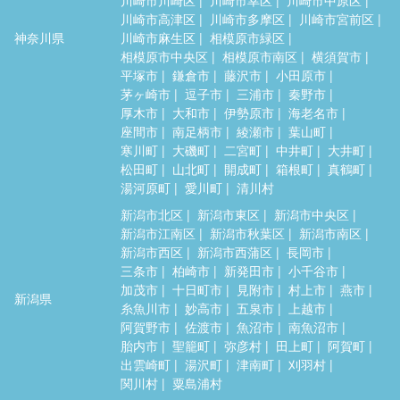
川崎市高津区
川崎市多摩区
川崎市宮前区
神奈川県
川崎市麻生区
相模原市緑区
相模原市中央区
相模原市南区
横須賀市
平塚市
鎌倉市
藤沢市
小田原市
茅ヶ崎市
逗子市
三浦市
秦野市
厚木市
大和市
伊勢原市
海老名市
座間市
南足柄市
綾瀬市
葉山町
寒川町
大磯町
二宮町
中井町
大井町
松田町
山北町
開成町
箱根町
真鶴町
湯河原町
愛川町
清川村
新潟市北区
新潟市東区
新潟市中央区
新潟市江南区
新潟市秋葉区
新潟市南区
新潟市西区
新潟市西蒲区
長岡市
三条市
柏崎市
新発田市
小千谷市
加茂市
十日町市
見附市
村上市
燕市
新潟県
糸魚川市
妙高市
五泉市
上越市
阿賀野市
佐渡市
魚沼市
南魚沼市
胎内市
聖籠町
弥彦村
田上町
阿賀町
出雲崎町
湯沢町
津南町
刈羽村
関川村
粟島浦村