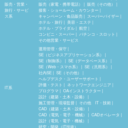
販売・営業・
販売（家電・携帯電話）
販売（その他）
旅行・サービ
接客・ショールーム・カウンター
ス系
キャンペーン・食品販売
スーパーバイザー
ホテル・旅行
美容・エステ
ホテル・ブライダル
航空
コンビニ・スーパー
パチンコ・スロット
その他営業・サービス
運用管理・保守
SE（ビジネスアプリケーション系）
SE（制御系）
SE（データベース系）
SE（Web・スマホ系）
SE（汎用系）
社内SE
SE（その他）
ヘルプデスク・ユーザーサポート
評価・テスト
ネットワークエンジニア
IT系
プログラマ
OAインストラクター
設計（建築・土木・設備）
施工管理・現場監督
その他 IT・技術
CAD（建築・土木・設備）
CAD（電気・電子・機械）
CADオペレータ
設計（電気・電子・機械）
研究・開発（IT技術）