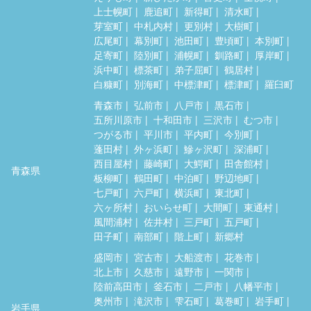
上士幌町
鹿追町
新得町
清水町
芽室町
中札内村
更別村
大樹町
広尾町
幕別町
池田町
豊頃町
本別町
足寄町
陸別町
浦幌町
釧路町
厚岸町
浜中町
標茶町
弟子屈町
鶴居村
白糠町
別海町
中標津町
標津町
羅臼町
青森市
弘前市
八戸市
黒石市
五所川原市
十和田市
三沢市
むつ市
つがる市
平川市
平内町
今別町
蓬田村
外ヶ浜町
鰺ヶ沢町
深浦町
西目屋村
藤崎町
大鰐町
田舎館村
青森県
板柳町
鶴田町
中泊町
野辺地町
七戸町
六戸町
横浜町
東北町
六ヶ所村
おいらせ町
大間町
東通村
風間浦村
佐井村
三戸町
五戸町
田子町
南部町
階上町
新郷村
盛岡市
宮古市
大船渡市
花巻市
北上市
久慈市
遠野市
一関市
陸前高田市
釜石市
二戸市
八幡平市
奥州市
滝沢市
雫石町
葛巻町
岩手町
岩手県