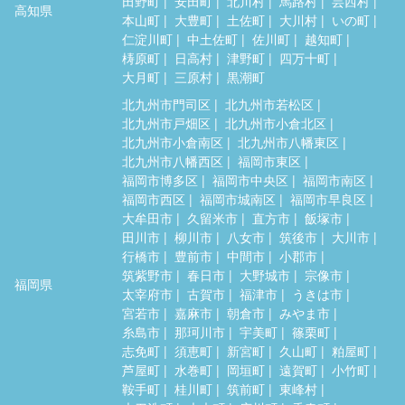
田野町
安田町
北川村
馬路村
芸西村
高知県
本山町
大豊町
土佐町
大川村
いの町
仁淀川町
中土佐町
佐川町
越知町
梼原町
日高村
津野町
四万十町
大月町
三原村
黒潮町
北九州市門司区
北九州市若松区
北九州市戸畑区
北九州市小倉北区
北九州市小倉南区
北九州市八幡東区
北九州市八幡西区
福岡市東区
福岡市博多区
福岡市中央区
福岡市南区
福岡市西区
福岡市城南区
福岡市早良区
大牟田市
久留米市
直方市
飯塚市
田川市
柳川市
八女市
筑後市
大川市
行橋市
豊前市
中間市
小郡市
筑紫野市
春日市
大野城市
宗像市
福岡県
太宰府市
古賀市
福津市
うきは市
宮若市
嘉麻市
朝倉市
みやま市
糸島市
那珂川市
宇美町
篠栗町
志免町
須恵町
新宮町
久山町
粕屋町
芦屋町
水巻町
岡垣町
遠賀町
小竹町
鞍手町
桂川町
筑前町
東峰村