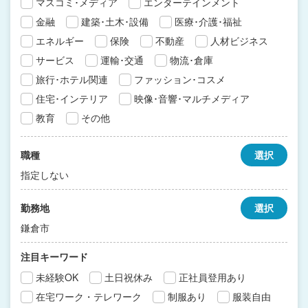
マスコミ･メディア
エンターテインメント
金融
建築･土木･設備
医療･介護･福祉
エネルギー
保険
不動産
人材ビジネス
サービス
運輸･交通
物流･倉庫
旅行･ホテル関連
ファッション･コスメ
住宅･インテリア
映像･音響･マルチメディア
教育
その他
職種
選択
指定しない
勤務地
選択
鎌倉市
注目キーワード
未経験OK
土日祝休み
正社員登用あり
在宅ワーク・テレワーク
制服あり
服装自由