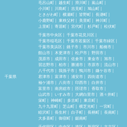
毛呂山町
越生町
滑川町
嵐山町
小川町
川島町
吉見町
鳩山町
ときがわ町
横瀬町
皆野町
長瀞町
小鹿野町
東秩父村
美里町
神川町
上里町
寄居町
宮代町
杉戸町
松伏町
千葉市中央区
千葉市花見川区
千葉市稲毛区
千葉市若葉区
千葉市緑区
千葉市美浜区
銚子市
市川市
船橋市
館山市
木更津市
松戸市
野田市
茂原市
成田市
佐倉市
東金市
旭市
習志野市
柏市
勝浦市
市原市
流山市
八千代市
我孫子市
鴨川市
鎌ケ谷市
千葉県
君津市
富津市
浦安市
四街道市
袖ケ浦市
八街市
印西市
白井市
富里市
南房総市
匝瑳市
香取市
山武市
いすみ市
大網白里市
酒々井町
栄町
神崎町
多古町
東庄町
九十九里町
芝山町
横芝光町
一宮町
睦沢町
長生村
白子町
長柄町
長南町
大多喜町
御宿町
鋸南町
千代田区
中央区
港区
新宿区
文京区