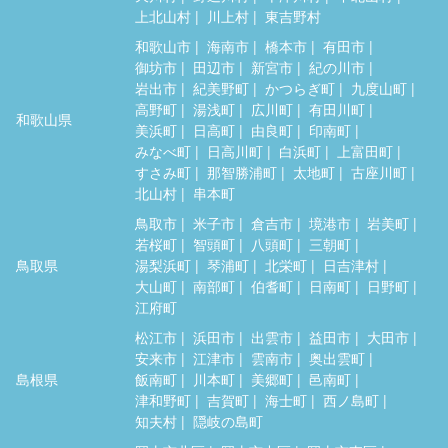
上北山村
川上村
東吉野村
和歌山市
海南市
橋本市
有田市
御坊市
田辺市
新宮市
紀の川市
岩出市
紀美野町
かつらぎ町
九度山町
高野町
湯浅町
広川町
有田川町
和歌山県
美浜町
日高町
由良町
印南町
みなべ町
日高川町
白浜町
上富田町
すさみ町
那智勝浦町
太地町
古座川町
北山村
串本町
鳥取市
米子市
倉吉市
境港市
岩美町
若桜町
智頭町
八頭町
三朝町
鳥取県
湯梨浜町
琴浦町
北栄町
日吉津村
大山町
南部町
伯耆町
日南町
日野町
江府町
松江市
浜田市
出雲市
益田市
大田市
安来市
江津市
雲南市
奥出雲町
島根県
飯南町
川本町
美郷町
邑南町
津和野町
吉賀町
海士町
西ノ島町
知夫村
隠岐の島町