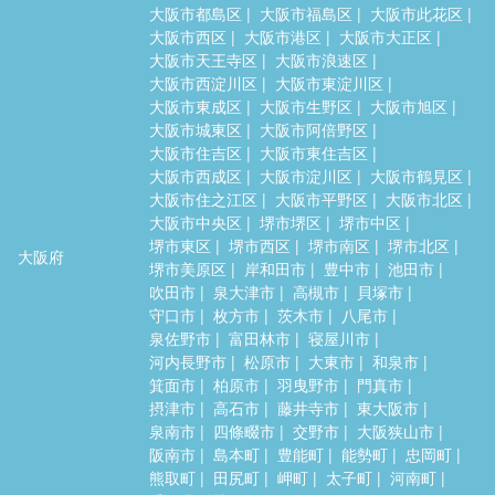
大阪市都島区
大阪市福島区
大阪市此花区
大阪市西区
大阪市港区
大阪市大正区
大阪市天王寺区
大阪市浪速区
大阪市西淀川区
大阪市東淀川区
大阪市東成区
大阪市生野区
大阪市旭区
大阪市城東区
大阪市阿倍野区
大阪市住吉区
大阪市東住吉区
大阪市西成区
大阪市淀川区
大阪市鶴見区
大阪市住之江区
大阪市平野区
大阪市北区
大阪市中央区
堺市堺区
堺市中区
堺市東区
堺市西区
堺市南区
堺市北区
大阪府
堺市美原区
岸和田市
豊中市
池田市
吹田市
泉大津市
高槻市
貝塚市
守口市
枚方市
茨木市
八尾市
泉佐野市
富田林市
寝屋川市
河内長野市
松原市
大東市
和泉市
箕面市
柏原市
羽曳野市
門真市
摂津市
高石市
藤井寺市
東大阪市
泉南市
四條畷市
交野市
大阪狭山市
阪南市
島本町
豊能町
能勢町
忠岡町
熊取町
田尻町
岬町
太子町
河南町