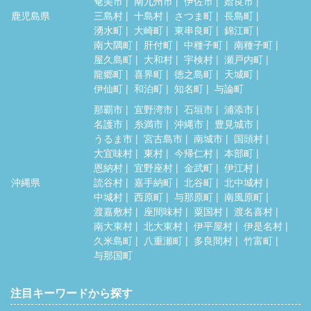
奄美市
南九州市
伊佐市
姶良市
鹿児島県
三島村
十島村
さつま町
長島町
湧水町
大崎町
東串良町
錦江町
南大隅町
肝付町
中種子町
南種子町
屋久島町
大和村
宇検村
瀬戸内町
龍郷町
喜界町
徳之島町
天城町
伊仙町
和泊町
知名町
与論町
那覇市
宜野湾市
石垣市
浦添市
名護市
糸満市
沖縄市
豊見城市
うるま市
宮古島市
南城市
国頭村
大宜味村
東村
今帰仁村
本部町
恩納村
宜野座村
金武町
伊江村
沖縄県
読谷村
嘉手納町
北谷町
北中城村
中城村
西原町
与那原町
南風原町
渡嘉敷村
座間味村
粟国村
渡名喜村
南大東村
北大東村
伊平屋村
伊是名村
久米島町
八重瀬町
多良間村
竹富町
与那国町
注目キーワードから探す