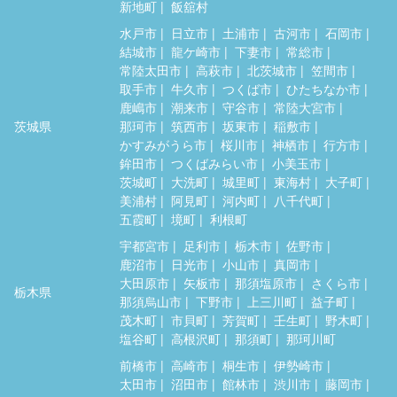
新地町
飯舘村
水戸市
日立市
土浦市
古河市
石岡市
結城市
龍ケ崎市
下妻市
常総市
常陸太田市
高萩市
北茨城市
笠間市
取手市
牛久市
つくば市
ひたちなか市
鹿嶋市
潮来市
守谷市
常陸大宮市
茨城県
那珂市
筑西市
坂東市
稲敷市
かすみがうら市
桜川市
神栖市
行方市
鉾田市
つくばみらい市
小美玉市
茨城町
大洗町
城里町
東海村
大子町
美浦村
阿見町
河内町
八千代町
五霞町
境町
利根町
宇都宮市
足利市
栃木市
佐野市
鹿沼市
日光市
小山市
真岡市
大田原市
矢板市
那須塩原市
さくら市
栃木県
那須烏山市
下野市
上三川町
益子町
茂木町
市貝町
芳賀町
壬生町
野木町
塩谷町
高根沢町
那須町
那珂川町
前橋市
高崎市
桐生市
伊勢崎市
太田市
沼田市
館林市
渋川市
藤岡市