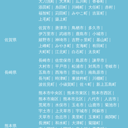
大刀洗町
大木町
広川町
香春町
添田町
糸田町
川崎町
大任町
赤村
福智町
苅田町
みやこ町
吉富町
上毛町
築上町
佐賀市
唐津市
鳥栖市
多久市
伊万里市
武雄市
鹿島市
小城市
佐賀県
嬉野市
神埼市
吉野ヶ里町
基山町
上峰町
みやき町
玄海町
有田町
大町町
江北町
白石町
太良町
長崎市
佐世保市
島原市
諫早市
大村市
平戸市
松浦市
対馬市
壱岐市
長崎県
五島市
西海市
雲仙市
南島原市
長与町
時津町
東彼杵町
川棚町
波佐見町
小値賀町
佐々町
新上五島町
熊本市中央区
熊本市東区
熊本市西区
熊本市南区
熊本市北区
八代市
人吉市
荒尾市
水俣市
玉名市
山鹿市
菊池市
宇土市
上天草市
宇城市
阿蘇市
天草市
合志市
美里町
玉東町
南関町
長洲町
和水町
大津町
菊陽町
熊本県