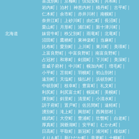
喜茂別町
京極町
倶知安町
共和町
岩内町
泊村
神恵内村
積丹町
古平町
仁木町
余市町
赤井川村
南幌町
奈井江町
上砂川町
由仁町
長沼町
栗山町
月形町
浦臼町
新十津川町
北海道
妹背牛町
秩父別町
雨竜町
北竜町
沼田町
鷹栖町
東神楽町
当麻町
比布町
愛別町
上川町
東川町
美瑛町
上富良野町
中富良野町
南富良野町
占冠村
和寒町
剣淵町
下川町
美深町
音威子府村
中川町
幌加内町
増毛町
小平町
苫前町
羽幌町
初山別村
遠別町
天塩町
猿払村
浜頓別町
中頓別町
枝幸町
豊富町
礼文町
利尻町
利尻富士町
幌延町
美幌町
津別町
斜里町
清里町
小清水町
訓子府町
置戸町
佐呂間町
遠軽町
湧別町
滝上町
興部町
西興部村
雄武町
大空町
豊浦町
壮瞥町
白老町
厚真町
洞爺湖町
安平町
むかわ町
日高町
平取町
新冠町
浦河町
様似町
えりも町
新ひだか町
音更町
士幌町