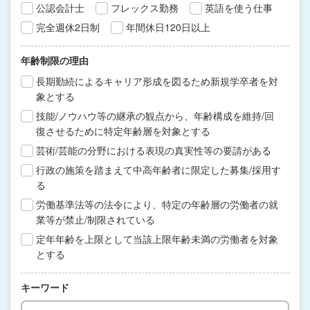
公認会計士
フレックス勤務
英語を使う仕事
完全週休2日制
年間休日120日以上
年齢制限の理由
長期勤続によるキャリア形成を図るため新規学卒者を対
象とする
技能/ノウハウ等の継承の観点から、年齢構成を維持/回
復させるために特定年齢層を対象とする
芸術/芸能の分野における表現の真実性等の要請がある
行政の施策を踏まえて中高年齢者に限定した募集/採用す
る
労働基準法等の法令により、特定の年齢層の労働者の就
業等が禁止/制限されている
定年年齢を上限として当該上限年齢未満の労働者を対象
とする
キーワード