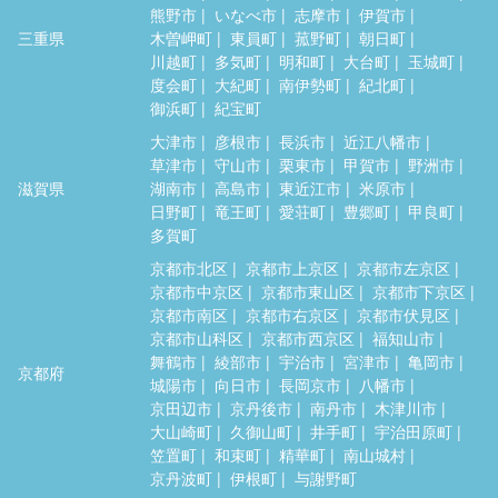
熊野市
いなべ市
志摩市
伊賀市
三重県
木曽岬町
東員町
菰野町
朝日町
川越町
多気町
明和町
大台町
玉城町
度会町
大紀町
南伊勢町
紀北町
御浜町
紀宝町
大津市
彦根市
長浜市
近江八幡市
草津市
守山市
栗東市
甲賀市
野洲市
滋賀県
湖南市
高島市
東近江市
米原市
日野町
竜王町
愛荘町
豊郷町
甲良町
多賀町
京都市北区
京都市上京区
京都市左京区
京都市中京区
京都市東山区
京都市下京区
京都市南区
京都市右京区
京都市伏見区
京都市山科区
京都市西京区
福知山市
舞鶴市
綾部市
宇治市
宮津市
亀岡市
京都府
城陽市
向日市
長岡京市
八幡市
京田辺市
京丹後市
南丹市
木津川市
大山崎町
久御山町
井手町
宇治田原町
笠置町
和束町
精華町
南山城村
京丹波町
伊根町
与謝野町