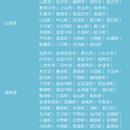
山形市
米沢市
鶴岡市
酒田市
新庄市
寒河江市
上山市
村山市
長井市
天童市
東根市
尾花沢市
南陽市
山辺町
中山町
河北町
西川町
朝日町
山形県
大江町
大石田町
金山町
最上町
舟形町
真室川町
大蔵村
鮭川村
戸沢村
高畠町
川西町
小国町
白鷹町
飯豊町
三川町
庄内町
遊佐町
福島市
会津若松市
郡山市
いわき市
白河市
須賀川市
喜多方市
相馬市
二本松市
田村市
南相馬市
伊達市
本宮市
桑折町
国見町
川俣町
大玉村
鏡石町
天栄村
下郷町
檜枝岐村
只見町
南会津町
北塩原村
西会津町
磐梯町
猪苗代町
会津坂下町
湯川村
福島県
柳津町
三島町
金山町
昭和村
会津美里町
西郷村
泉崎村
中島村
矢吹町
棚倉町
矢祭町
塙町
鮫川村
石川町
玉川村
平田村
浅川町
古殿町
三春町
小野町
広野町
楢葉町
富岡町
川内村
大熊町
双葉町
浪江町
葛尾村