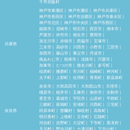
千早赤阪村
神戸市東灘区
神戸市灘区
神戸市兵庫区
神戸市長田区
神戸市須磨区
神戸市垂水区
神戸市北区
神戸市中央区
神戸市西区
姫路市
尼崎市
明石市
西宮市
洲本市
芦屋市
伊丹市
相生市
豊岡市
加古川市
赤穂市
西脇市
宝塚市
兵庫県
三木市
高砂市
川西市
小野市
三田市
加西市
篠山市
養父市
丹波市
南あわじ市
朝来市
淡路市
宍粟市
加東市
たつの市
猪名川町
多可町
稲美町
播磨町
市川町
福崎町
神河町
太子町
上郡町
佐用町
香美町
新温泉町
奈良市
大和高田市
大和郡山市
天理市
橿原市
桜井市
五條市
御所市
生駒市
香芝市
葛城市
宇陀市
山添村
平群町
三郷町
斑鳩町
安堵町
川西町
三宅町
奈良県
田原本町
曽爾村
御杖村
高取町
明日香村
上牧町
王寺町
広陵町
河合町
吉野町
大淀町
下市町
黒滝村
天川村
野迫川村
十津川村
下北山村