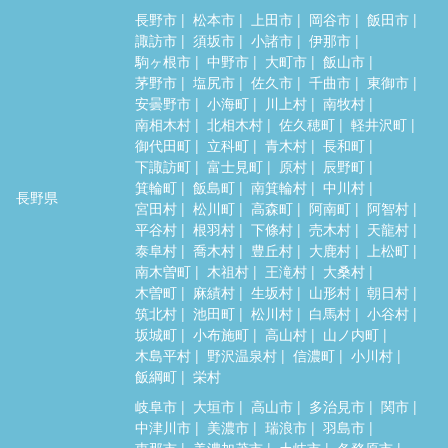
長野市
松本市
上田市
岡谷市
飯田市
諏訪市
須坂市
小諸市
伊那市
駒ヶ根市
中野市
大町市
飯山市
茅野市
塩尻市
佐久市
千曲市
東御市
安曇野市
小海町
川上村
南牧村
南相木村
北相木村
佐久穂町
軽井沢町
御代田町
立科町
青木村
長和町
下諏訪町
富士見町
原村
辰野町
箕輪町
飯島町
南箕輪村
中川村
長野県
宮田村
松川町
高森町
阿南町
阿智村
平谷村
根羽村
下條村
売木村
天龍村
泰阜村
喬木村
豊丘村
大鹿村
上松町
南木曽町
木祖村
王滝村
大桑村
木曽町
麻績村
生坂村
山形村
朝日村
筑北村
池田町
松川村
白馬村
小谷村
坂城町
小布施町
高山村
山ノ内町
木島平村
野沢温泉村
信濃町
小川村
飯綱町
栄村
岐阜市
大垣市
高山市
多治見市
関市
中津川市
美濃市
瑞浪市
羽島市
恵那市
美濃加茂市
土岐市
各務原市