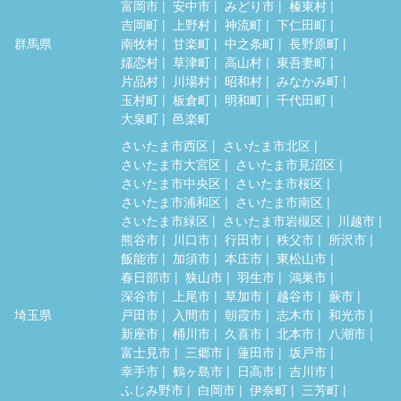
富岡市
安中市
みどり市
榛東村
吉岡町
上野村
神流町
下仁田町
群馬県
南牧村
甘楽町
中之条町
長野原町
嬬恋村
草津町
高山村
東吾妻町
片品村
川場村
昭和村
みなかみ町
玉村町
板倉町
明和町
千代田町
大泉町
邑楽町
さいたま市西区
さいたま市北区
さいたま市大宮区
さいたま市見沼区
さいたま市中央区
さいたま市桜区
さいたま市浦和区
さいたま市南区
さいたま市緑区
さいたま市岩槻区
川越市
熊谷市
川口市
行田市
秩父市
所沢市
飯能市
加須市
本庄市
東松山市
春日部市
狭山市
羽生市
鴻巣市
深谷市
上尾市
草加市
越谷市
蕨市
埼玉県
戸田市
入間市
朝霞市
志木市
和光市
新座市
桶川市
久喜市
北本市
八潮市
富士見市
三郷市
蓮田市
坂戸市
幸手市
鶴ヶ島市
日高市
吉川市
ふじみ野市
白岡市
伊奈町
三芳町