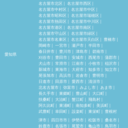
名古屋市北区
名古屋市西区
名古屋市中村区
名古屋市中区
名古屋市昭和区
名古屋市瑞穂区
名古屋市熱田区
名古屋市中川区
名古屋市港区
名古屋市南区
名古屋市守山区
名古屋市緑区
名古屋市名東区
名古屋市天白区
豊橋市
岡崎市
一宮市
瀬戸市
半田市
春日井市
豊川市
津島市
碧南市
愛知県
刈谷市
豊田市
安城市
西尾市
蒲郡市
犬山市
常滑市
江南市
小牧市
稲沢市
新城市
東海市
大府市
知多市
知立市
尾張旭市
高浜市
岩倉市
豊明市
日進市
田原市
愛西市
清須市
北名古屋市
弥富市
みよし市
あま市
長久手市
東郷町
豊山町
大口町
扶桑町
大治町
蟹江町
飛島村
阿久比町
東浦町
南知多町
美浜町
武豊町
幸田町
設楽町
東栄町
豊根村
津市
四日市市
伊勢市
松阪市
桑名市
鈴鹿市
名張市
尾鷲市
亀山市
鳥羽市