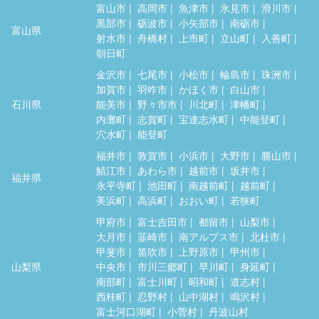
富山市
高岡市
魚津市
氷見市
滑川市
黒部市
砺波市
小矢部市
南砺市
富山県
射水市
舟橋村
上市町
立山町
入善町
朝日町
金沢市
七尾市
小松市
輪島市
珠洲市
加賀市
羽咋市
かほく市
白山市
石川県
能美市
野々市市
川北町
津幡町
内灘町
志賀町
宝達志水町
中能登町
穴水町
能登町
福井市
敦賀市
小浜市
大野市
勝山市
鯖江市
あわら市
越前市
坂井市
福井県
永平寺町
池田町
南越前町
越前町
美浜町
高浜町
おおい町
若狭町
甲府市
富士吉田市
都留市
山梨市
大月市
韮崎市
南アルプス市
北杜市
甲斐市
笛吹市
上野原市
甲州市
山梨県
中央市
市川三郷町
早川町
身延町
南部町
富士川町
昭和町
道志村
西桂町
忍野村
山中湖村
鳴沢村
富士河口湖町
小菅村
丹波山村