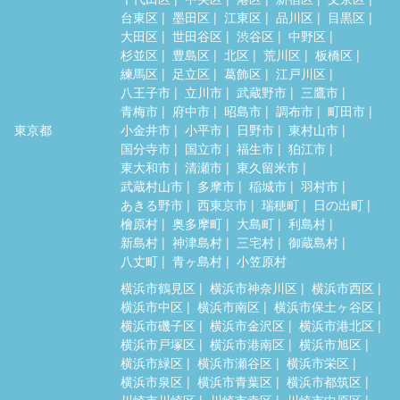
台東区
墨田区
江東区
品川区
目黒区
大田区
世田谷区
渋谷区
中野区
杉並区
豊島区
北区
荒川区
板橋区
練馬区
足立区
葛飾区
江戸川区
八王子市
立川市
武蔵野市
三鷹市
青梅市
府中市
昭島市
調布市
町田市
東京都
小金井市
小平市
日野市
東村山市
国分寺市
国立市
福生市
狛江市
東大和市
清瀬市
東久留米市
武蔵村山市
多摩市
稲城市
羽村市
あきる野市
西東京市
瑞穂町
日の出町
檜原村
奥多摩町
大島町
利島村
新島村
神津島村
三宅村
御蔵島村
八丈町
青ヶ島村
小笠原村
横浜市鶴見区
横浜市神奈川区
横浜市西区
横浜市中区
横浜市南区
横浜市保土ヶ谷区
横浜市磯子区
横浜市金沢区
横浜市港北区
横浜市戸塚区
横浜市港南区
横浜市旭区
横浜市緑区
横浜市瀬谷区
横浜市栄区
横浜市泉区
横浜市青葉区
横浜市都筑区
川崎市川崎区
川崎市幸区
川崎市中原区