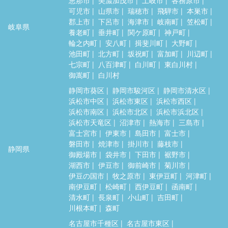
可児市
山県市
瑞穂市
飛騨市
本巣市
郡上市
下呂市
海津市
岐南町
笠松町
岐阜県
養老町
垂井町
関ケ原町
神戸町
輪之内町
安八町
揖斐川町
大野町
池田町
北方町
坂祝町
富加町
川辺町
七宗町
八百津町
白川町
東白川村
御嵩町
白川村
静岡市葵区
静岡市駿河区
静岡市清水区
浜松市中区
浜松市東区
浜松市西区
浜松市南区
浜松市北区
浜松市浜北区
浜松市天竜区
沼津市
熱海市
三島市
富士宮市
伊東市
島田市
富士市
磐田市
焼津市
掛川市
藤枝市
静岡県
御殿場市
袋井市
下田市
裾野市
湖西市
伊豆市
御前崎市
菊川市
伊豆の国市
牧之原市
東伊豆町
河津町
南伊豆町
松崎町
西伊豆町
函南町
清水町
長泉町
小山町
吉田町
川根本町
森町
名古屋市千種区
名古屋市東区