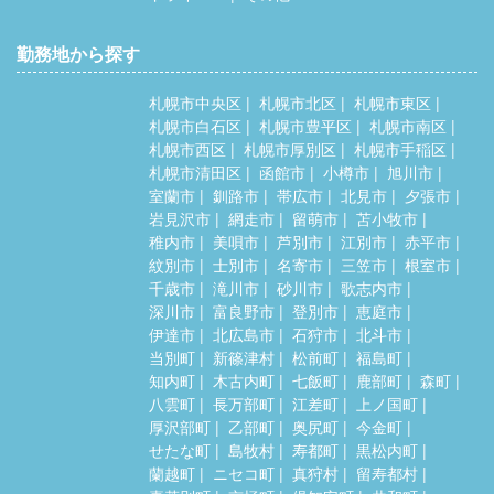
勤務地から探す
札幌市中央区
札幌市北区
札幌市東区
札幌市白石区
札幌市豊平区
札幌市南区
札幌市西区
札幌市厚別区
札幌市手稲区
札幌市清田区
函館市
小樽市
旭川市
室蘭市
釧路市
帯広市
北見市
夕張市
岩見沢市
網走市
留萌市
苫小牧市
稚内市
美唄市
芦別市
江別市
赤平市
紋別市
士別市
名寄市
三笠市
根室市
千歳市
滝川市
砂川市
歌志内市
深川市
富良野市
登別市
恵庭市
伊達市
北広島市
石狩市
北斗市
当別町
新篠津村
松前町
福島町
知内町
木古内町
七飯町
鹿部町
森町
八雲町
長万部町
江差町
上ノ国町
厚沢部町
乙部町
奥尻町
今金町
せたな町
島牧村
寿都町
黒松内町
蘭越町
ニセコ町
真狩村
留寿都村