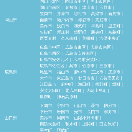
岡山市北区
岡山市中区
岡山市東区
岡山市南区
倉敷市
津山市
玉野市
笠岡市
井原市
総社市
高梁市
新見市
岡山県
備前市
瀬戸内市
赤磐市
真庭市
美作市
浅口市
和気町
早島町
里庄町
矢掛町
新庄村
鏡野町
勝央町
奈義町
西粟倉村
久米南町
美咲町
吉備中央町
広島市中区
広島市東区
広島市南区
広島市西区
広島市安佐南区
広島市安佐北区
広島市安芸区
広島市佐伯区
呉市
竹原市
三原市
広島県
尾道市
福山市
府中市
三次市
庄原市
大竹市
東広島市
廿日市市
安芸高田市
江田島市
府中町
海田町
熊野町
坂町
安芸太田町
北広島町
大崎上島町
世羅町
神石高原町
下関市
宇部市
山口市
萩市
防府市
下松市
岩国市
光市
長門市
柳井市
山口県
美祢市
周南市
山陽小野田市
周防大島町
和木町
上関町
田布施町
平生町
阿武町