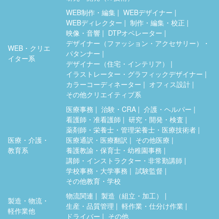
WEB制作・編集
WEBデザイナー
WEBディレクター
制作・編集・校正
映像・音響
DTPオペレーター
デザイナー（ファッション・アクセサリー）・
WEB・クリエ
パタンナー
イター系
デザイナー（住宅・インテリア）
イラストレーター・グラフィックデザイナー
カラーコーディネーター
オフィス設計
その他クリエイティブ系
医療事務
治験・CRA
介護・ヘルパー
看護師・准看護師
研究・開発・検査
薬剤師・栄養士・管理栄養士・医療技術者
医療・介護・
医療通訳・医療翻訳
その他医療
教育系
養護教諭・保育士・幼稚園事務
講師・インストラクター・非常勤講師
学校事務・大学事務
試験監督
その他教育・学校
物流関連
製造（組立・加工）
製造・物流・
生産・品質管理
軽作業・仕分け作業
軽作業他
ドライバー
その他