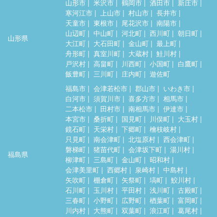
山形市
米沢市
鶴岡市
酒田市
新庄市
寒河江市
上山市
村山市
長井市
天童市
東根市
尾花沢市
南陽市
山辺町
中山町
河北町
西川町
朝日町
山形県
大江町
大石田町
金山町
最上町
舟形町
真室川町
大蔵村
鮭川村
戸沢村
高畠町
川西町
小国町
白鷹町
飯豊町
三川町
庄内町
遊佐町
福島市
会津若松市
郡山市
いわき市
白河市
須賀川市
喜多方市
相馬市
二本松市
田村市
南相馬市
伊達市
本宮市
桑折町
国見町
川俣町
大玉村
鏡石町
天栄村
下郷町
檜枝岐村
只見町
南会津町
北塩原村
西会津町
磐梯町
猪苗代町
会津坂下町
湯川村
福島県
柳津町
三島町
金山町
昭和村
会津美里町
西郷村
泉崎村
中島村
矢吹町
棚倉町
矢祭町
塙町
鮫川村
石川町
玉川村
平田村
浅川町
古殿町
三春町
小野町
広野町
楢葉町
富岡町
川内村
大熊町
双葉町
浪江町
葛尾村