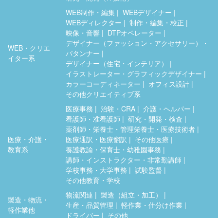
WEB制作・編集
WEBデザイナー
WEBディレクター
制作・編集・校正
映像・音響
DTPオペレーター
デザイナー（ファッション・アクセサリー）・
WEB・クリエ
パタンナー
イター系
デザイナー（住宅・インテリア）
イラストレーター・グラフィックデザイナー
カラーコーディネーター
オフィス設計
その他クリエイティブ系
医療事務
治験・CRA
介護・ヘルパー
看護師・准看護師
研究・開発・検査
薬剤師・栄養士・管理栄養士・医療技術者
医療・介護・
医療通訳・医療翻訳
その他医療
教育系
養護教諭・保育士・幼稚園事務
講師・インストラクター・非常勤講師
学校事務・大学事務
試験監督
その他教育・学校
物流関連
製造（組立・加工）
製造・物流・
生産・品質管理
軽作業・仕分け作業
軽作業他
ドライバー
その他