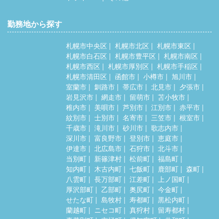
勤務地から探す
札幌市中央区
札幌市北区
札幌市東区
札幌市白石区
札幌市豊平区
札幌市南区
札幌市西区
札幌市厚別区
札幌市手稲区
札幌市清田区
函館市
小樽市
旭川市
室蘭市
釧路市
帯広市
北見市
夕張市
岩見沢市
網走市
留萌市
苫小牧市
稚内市
美唄市
芦別市
江別市
赤平市
紋別市
士別市
名寄市
三笠市
根室市
千歳市
滝川市
砂川市
歌志内市
深川市
富良野市
登別市
恵庭市
伊達市
北広島市
石狩市
北斗市
当別町
新篠津村
松前町
福島町
知内町
木古内町
七飯町
鹿部町
森町
八雲町
長万部町
江差町
上ノ国町
厚沢部町
乙部町
奥尻町
今金町
せたな町
島牧村
寿都町
黒松内町
蘭越町
ニセコ町
真狩村
留寿都村