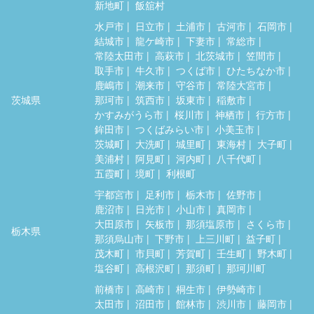
新地町
飯舘村
水戸市
日立市
土浦市
古河市
石岡市
結城市
龍ケ崎市
下妻市
常総市
常陸太田市
高萩市
北茨城市
笠間市
取手市
牛久市
つくば市
ひたちなか市
鹿嶋市
潮来市
守谷市
常陸大宮市
茨城県
那珂市
筑西市
坂東市
稲敷市
かすみがうら市
桜川市
神栖市
行方市
鉾田市
つくばみらい市
小美玉市
茨城町
大洗町
城里町
東海村
大子町
美浦村
阿見町
河内町
八千代町
五霞町
境町
利根町
宇都宮市
足利市
栃木市
佐野市
鹿沼市
日光市
小山市
真岡市
大田原市
矢板市
那須塩原市
さくら市
栃木県
那須烏山市
下野市
上三川町
益子町
茂木町
市貝町
芳賀町
壬生町
野木町
塩谷町
高根沢町
那須町
那珂川町
前橋市
高崎市
桐生市
伊勢崎市
太田市
沼田市
館林市
渋川市
藤岡市