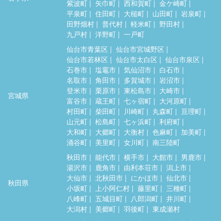
紫波町
矢巾町
西和賀町
金ケ崎町
平泉町
住田町
大槌町
山田町
岩泉町
田野畑村
普代村
軽米町
野田村
九戸村
洋野町
一戸町
仙台市青葉区
仙台市宮城野区
仙台市若林区
仙台市太白区
仙台市泉区
石巻市
塩竈市
気仙沼市
白石市
名取市
角田市
多賀城市
岩沼市
登米市
栗原市
東松島市
大崎市
宮城県
富谷市
蔵王町
七ヶ宿町
大河原町
村田町
柴田町
川崎町
丸森町
亘理町
山元町
松島町
七ヶ浜町
利府町
大和町
大郷町
大衡村
色麻町
加美町
涌谷町
美里町
女川町
南三陸町
秋田市
能代市
横手市
大館市
男鹿市
湯沢市
鹿角市
由利本荘市
潟上市
大仙市
北秋田市
にかほ市
仙北市
秋田県
小坂町
上小阿仁村
藤里町
三種町
八峰町
五城目町
八郎潟町
井川町
大潟村
美郷町
羽後町
東成瀬村