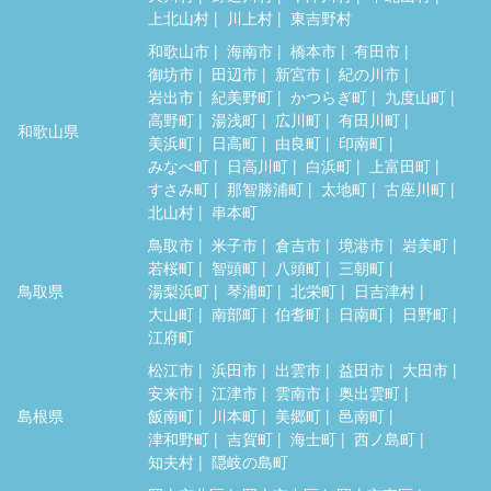
上北山村
川上村
東吉野村
和歌山市
海南市
橋本市
有田市
御坊市
田辺市
新宮市
紀の川市
岩出市
紀美野町
かつらぎ町
九度山町
高野町
湯浅町
広川町
有田川町
和歌山県
美浜町
日高町
由良町
印南町
みなべ町
日高川町
白浜町
上富田町
すさみ町
那智勝浦町
太地町
古座川町
北山村
串本町
鳥取市
米子市
倉吉市
境港市
岩美町
若桜町
智頭町
八頭町
三朝町
鳥取県
湯梨浜町
琴浦町
北栄町
日吉津村
大山町
南部町
伯耆町
日南町
日野町
江府町
松江市
浜田市
出雲市
益田市
大田市
安来市
江津市
雲南市
奥出雲町
島根県
飯南町
川本町
美郷町
邑南町
津和野町
吉賀町
海士町
西ノ島町
知夫村
隠岐の島町