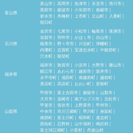
富山市
高岡市
魚津市
氷見市
滑川市
黒部市
砺波市
小矢部市
南砺市
富山県
射水市
舟橋村
上市町
立山町
入善町
朝日町
金沢市
七尾市
小松市
輪島市
珠洲市
加賀市
羽咋市
かほく市
白山市
石川県
能美市
野々市市
川北町
津幡町
内灘町
志賀町
宝達志水町
中能登町
穴水町
能登町
福井市
敦賀市
小浜市
大野市
勝山市
鯖江市
あわら市
越前市
坂井市
福井県
永平寺町
池田町
南越前町
越前町
美浜町
高浜町
おおい町
若狭町
甲府市
富士吉田市
都留市
山梨市
大月市
韮崎市
南アルプス市
北杜市
甲斐市
笛吹市
上野原市
甲州市
山梨県
中央市
市川三郷町
早川町
身延町
南部町
富士川町
昭和町
道志村
西桂町
忍野村
山中湖村
鳴沢村
富士河口湖町
小菅村
丹波山村