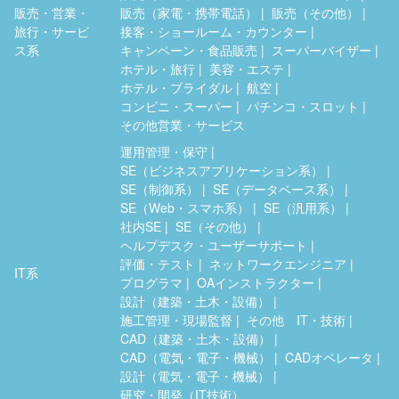
販売・営業・
販売（家電・携帯電話）
販売（その他）
旅行・サービ
接客・ショールーム・カウンター
ス系
キャンペーン・食品販売
スーパーバイザー
ホテル・旅行
美容・エステ
ホテル・ブライダル
航空
コンビニ・スーパー
パチンコ・スロット
その他営業・サービス
運用管理・保守
SE（ビジネスアプリケーション系）
SE（制御系）
SE（データベース系）
SE（Web・スマホ系）
SE（汎用系）
社内SE
SE（その他）
ヘルプデスク・ユーザーサポート
評価・テスト
ネットワークエンジニア
IT系
プログラマ
OAインストラクター
設計（建築・土木・設備）
施工管理・現場監督
その他 IT・技術
CAD（建築・土木・設備）
CAD（電気・電子・機械）
CADオペレータ
設計（電気・電子・機械）
研究・開発（IT技術）