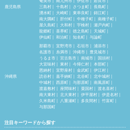
奄美市
南九州市
伊佐市
姶良市
鹿児島県
三島村
十島村
さつま町
長島町
湧水町
大崎町
東串良町
錦江町
南大隅町
肝付町
中種子町
南種子町
屋久島町
大和村
宇検村
瀬戸内町
龍郷町
喜界町
徳之島町
天城町
伊仙町
和泊町
知名町
与論町
那覇市
宜野湾市
石垣市
浦添市
名護市
糸満市
沖縄市
豊見城市
うるま市
宮古島市
南城市
国頭村
大宜味村
東村
今帰仁村
本部町
恩納村
宜野座村
金武町
伊江村
沖縄県
読谷村
嘉手納町
北谷町
北中城村
中城村
西原町
与那原町
南風原町
渡嘉敷村
座間味村
粟国村
渡名喜村
南大東村
北大東村
伊平屋村
伊是名村
久米島町
八重瀬町
多良間村
竹富町
与那国町
注目キーワードから探す