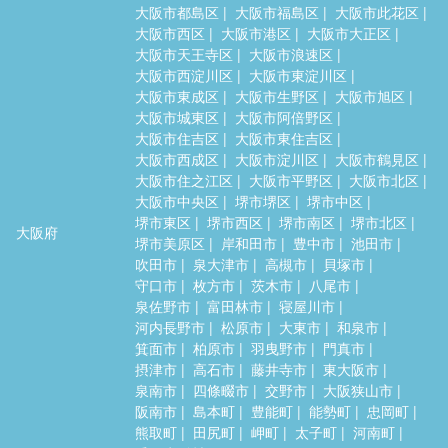
大阪市都島区
大阪市福島区
大阪市此花区
大阪市西区
大阪市港区
大阪市大正区
大阪市天王寺区
大阪市浪速区
大阪市西淀川区
大阪市東淀川区
大阪市東成区
大阪市生野区
大阪市旭区
大阪市城東区
大阪市阿倍野区
大阪市住吉区
大阪市東住吉区
大阪市西成区
大阪市淀川区
大阪市鶴見区
大阪市住之江区
大阪市平野区
大阪市北区
大阪市中央区
堺市堺区
堺市中区
堺市東区
堺市西区
堺市南区
堺市北区
大阪府
堺市美原区
岸和田市
豊中市
池田市
吹田市
泉大津市
高槻市
貝塚市
守口市
枚方市
茨木市
八尾市
泉佐野市
富田林市
寝屋川市
河内長野市
松原市
大東市
和泉市
箕面市
柏原市
羽曳野市
門真市
摂津市
高石市
藤井寺市
東大阪市
泉南市
四條畷市
交野市
大阪狭山市
阪南市
島本町
豊能町
能勢町
忠岡町
熊取町
田尻町
岬町
太子町
河南町