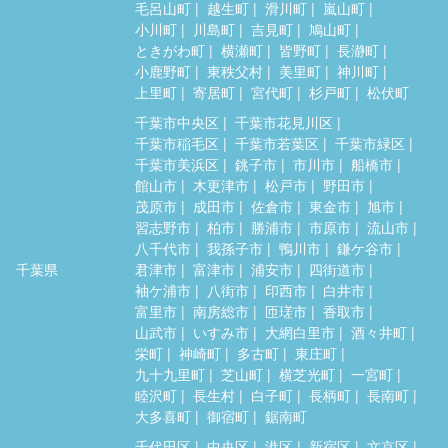
毛呂山町
越生町
滑川町
嵐山町
小川町
川島町
吉見町
鳩山町
ときがわ町
横瀬町
皆野町
長瀞町
小鹿野町
東秩父村
美里町
神川町
上里町
寄居町
宮代町
杉戸町
松伏町
千葉市中央区
千葉市花見川区
千葉市稲毛区
千葉市若葉区
千葉市緑区
千葉市美浜区
銚子市
市川市
船橋市
館山市
木更津市
松戸市
野田市
茂原市
成田市
佐倉市
東金市
旭市
習志野市
柏市
勝浦市
市原市
流山市
八千代市
我孫子市
鴨川市
鎌ケ谷市
千葉県
君津市
富津市
浦安市
四街道市
袖ケ浦市
八街市
印西市
白井市
富里市
南房総市
匝瑳市
香取市
山武市
いすみ市
大網白里市
酒々井町
栄町
神崎町
多古町
東庄町
九十九里町
芝山町
横芝光町
一宮町
睦沢町
長生村
白子町
長柄町
長南町
大多喜町
御宿町
鋸南町
千代田区
中央区
港区
新宿区
文京区