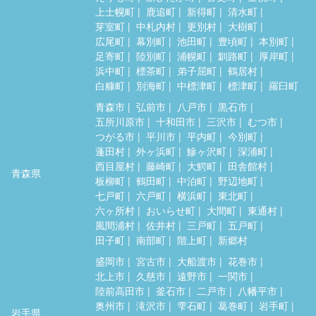
上士幌町
鹿追町
新得町
清水町
芽室町
中札内村
更別村
大樹町
広尾町
幕別町
池田町
豊頃町
本別町
足寄町
陸別町
浦幌町
釧路町
厚岸町
浜中町
標茶町
弟子屈町
鶴居村
白糠町
別海町
中標津町
標津町
羅臼町
青森市
弘前市
八戸市
黒石市
五所川原市
十和田市
三沢市
むつ市
つがる市
平川市
平内町
今別町
蓬田村
外ヶ浜町
鰺ヶ沢町
深浦町
西目屋村
藤崎町
大鰐町
田舎館村
青森県
板柳町
鶴田町
中泊町
野辺地町
七戸町
六戸町
横浜町
東北町
六ヶ所村
おいらせ町
大間町
東通村
風間浦村
佐井村
三戸町
五戸町
田子町
南部町
階上町
新郷村
盛岡市
宮古市
大船渡市
花巻市
北上市
久慈市
遠野市
一関市
陸前高田市
釜石市
二戸市
八幡平市
奥州市
滝沢市
雫石町
葛巻町
岩手町
岩手県