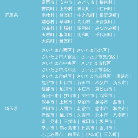
富岡市
安中市
みどり市
榛東村
吉岡町
上野村
神流町
下仁田町
群馬県
南牧村
甘楽町
中之条町
長野原町
嬬恋村
草津町
高山村
東吾妻町
片品村
川場村
昭和村
みなかみ町
玉村町
板倉町
明和町
千代田町
大泉町
邑楽町
さいたま市西区
さいたま市北区
さいたま市大宮区
さいたま市見沼区
さいたま市中央区
さいたま市桜区
さいたま市浦和区
さいたま市南区
さいたま市緑区
さいたま市岩槻区
川越市
熊谷市
川口市
行田市
秩父市
所沢市
飯能市
加須市
本庄市
東松山市
春日部市
狭山市
羽生市
鴻巣市
深谷市
上尾市
草加市
越谷市
蕨市
埼玉県
戸田市
入間市
朝霞市
志木市
和光市
新座市
桶川市
久喜市
北本市
八潮市
富士見市
三郷市
蓮田市
坂戸市
幸手市
鶴ヶ島市
日高市
吉川市
ふじみ野市
白岡市
伊奈町
三芳町