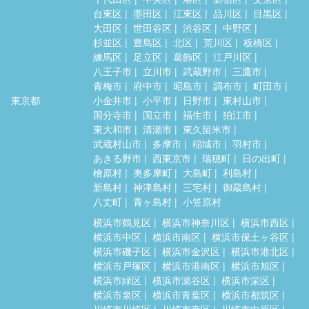
台東区
墨田区
江東区
品川区
目黒区
大田区
世田谷区
渋谷区
中野区
杉並区
豊島区
北区
荒川区
板橋区
練馬区
足立区
葛飾区
江戸川区
八王子市
立川市
武蔵野市
三鷹市
青梅市
府中市
昭島市
調布市
町田市
東京都
小金井市
小平市
日野市
東村山市
国分寺市
国立市
福生市
狛江市
東大和市
清瀬市
東久留米市
武蔵村山市
多摩市
稲城市
羽村市
あきる野市
西東京市
瑞穂町
日の出町
檜原村
奥多摩町
大島町
利島村
新島村
神津島村
三宅村
御蔵島村
八丈町
青ヶ島村
小笠原村
横浜市鶴見区
横浜市神奈川区
横浜市西区
横浜市中区
横浜市南区
横浜市保土ヶ谷区
横浜市磯子区
横浜市金沢区
横浜市港北区
横浜市戸塚区
横浜市港南区
横浜市旭区
横浜市緑区
横浜市瀬谷区
横浜市栄区
横浜市泉区
横浜市青葉区
横浜市都筑区
川崎市川崎区
川崎市幸区
川崎市中原区