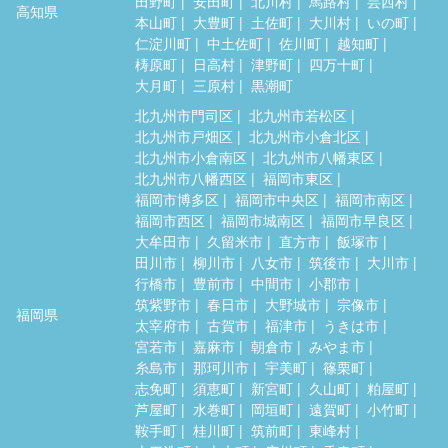
田野町
安田町
北川村
馬路村
芸西村
高知県
本山町
大豊町
土佐町
大川村
いの町
仁淀川町
中土佐町
佐川町
越知町
梼原町
日高村
津野町
四万十町
大月町
三原村
黒潮町
北九州市門司区
北九州市若松区
北九州市戸畑区
北九州市小倉北区
北九州市小倉南区
北九州市八幡東区
北九州市八幡西区
福岡市東区
福岡市博多区
福岡市中央区
福岡市南区
福岡市西区
福岡市城南区
福岡市早良区
大牟田市
久留米市
直方市
飯塚市
田川市
柳川市
八女市
筑後市
大川市
行橋市
豊前市
中間市
小郡市
筑紫野市
春日市
大野城市
宗像市
福岡県
太宰府市
古賀市
福津市
うきは市
宮若市
嘉麻市
朝倉市
みやま市
糸島市
那珂川市
宇美町
篠栗町
志免町
須恵町
新宮町
久山町
粕屋町
芦屋町
水巻町
岡垣町
遠賀町
小竹町
鞍手町
桂川町
筑前町
東峰村