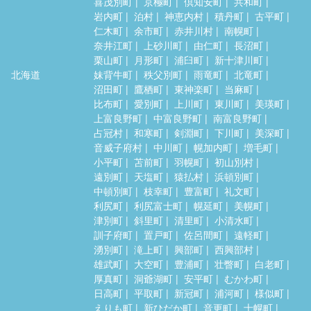
喜茂別町
京極町
倶知安町
共和町
岩内町
泊村
神恵内村
積丹町
古平町
仁木町
余市町
赤井川村
南幌町
奈井江町
上砂川町
由仁町
長沼町
栗山町
月形町
浦臼町
新十津川町
北海道
妹背牛町
秩父別町
雨竜町
北竜町
沼田町
鷹栖町
東神楽町
当麻町
比布町
愛別町
上川町
東川町
美瑛町
上富良野町
中富良野町
南富良野町
占冠村
和寒町
剣淵町
下川町
美深町
音威子府村
中川町
幌加内町
増毛町
小平町
苫前町
羽幌町
初山別村
遠別町
天塩町
猿払村
浜頓別町
中頓別町
枝幸町
豊富町
礼文町
利尻町
利尻富士町
幌延町
美幌町
津別町
斜里町
清里町
小清水町
訓子府町
置戸町
佐呂間町
遠軽町
湧別町
滝上町
興部町
西興部村
雄武町
大空町
豊浦町
壮瞥町
白老町
厚真町
洞爺湖町
安平町
むかわ町
日高町
平取町
新冠町
浦河町
様似町
えりも町
新ひだか町
音更町
士幌町