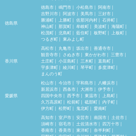
徳島市
鳴門市
小松島市
阿南市
吉野川市
阿波市
美馬市
三好市
勝浦町
上勝町
佐那河内村
石井町
徳島県
神山町
那賀町
牟岐町
美波町
海陽町
松茂町
北島町
藍住町
板野町
上板町
つるぎ町
東みよし町
高松市
丸亀市
坂出市
善通寺市
観音寺市
さぬき市
東かがわ市
三豊市
香川県
土庄町
小豆島町
三木町
直島町
宇多津町
綾川町
琴平町
多度津町
まんのう町
松山市
今治市
宇和島市
八幡浜市
新居浜市
西条市
大洲市
伊予市
愛媛県
四国中央市
西予市
東温市
上島町
久万高原町
松前町
砥部町
内子町
伊方町
松野町
鬼北町
愛南町
高知市
室戸市
安芸市
南国市
土佐市
須崎市
宿毛市
土佐清水市
四万十市
香南市
香美市
東洋町
奈半利町