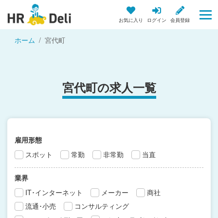
お気に入り
ログイン
会員登録
ホーム
宮代町
宮代町の求人一覧
雇用形態
スポット
常勤
非常勤
当直
業界
IT･インターネット
メーカー
商社
流通･小売
コンサルティング