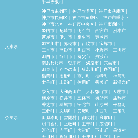
千早赤阪村
神戸市東灘区
神戸市灘区
神戸市兵庫区
神戸市長田区
神戸市須磨区
神戸市垂水区
神戸市北区
神戸市中央区
神戸市西区
姫路市
尼崎市
明石市
西宮市
洲本市
芦屋市
伊丹市
相生市
豊岡市
加古川市
赤穂市
西脇市
宝塚市
兵庫県
三木市
高砂市
川西市
小野市
三田市
加西市
篠山市
養父市
丹波市
南あわじ市
朝来市
淡路市
宍粟市
加東市
たつの市
猪名川町
多可町
稲美町
播磨町
市川町
福崎町
神河町
太子町
上郡町
佐用町
香美町
新温泉町
奈良市
大和高田市
大和郡山市
天理市
橿原市
桜井市
五條市
御所市
生駒市
香芝市
葛城市
宇陀市
山添村
平群町
三郷町
斑鳩町
安堵町
川西町
三宅町
奈良県
田原本町
曽爾村
御杖村
高取町
明日香村
上牧町
王寺町
広陵町
河合町
吉野町
大淀町
下市町
黒滝村
天川村
野迫川村
十津川村
下北山村