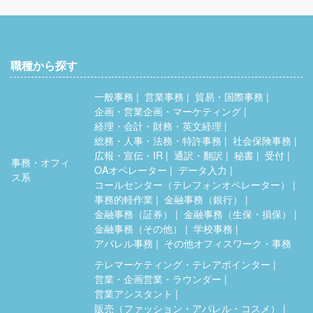
職種から探す
一般事務
営業事務
貿易・国際事務
企画・営業企画・マーケティング
経理・会計・財務・英文経理
総務・人事・法務・特許事務
社会保険事務
広報・宣伝・IR
通訳・翻訳
秘書
受付
事務・オフィ
OAオペレーター
データ入力
ス系
コールセンター（テレフォンオペレーター）
事務的軽作業
金融事務（銀行）
金融事務（証券）
金融事務（生保・損保）
金融事務（その他）
学校事務
アパレル事務
その他オフィスワーク・事務
テレマーケティング・テレアポインター
営業・企画営業・ラウンダー
営業アシスタント
販売（ファッション・アパレル・コスメ）