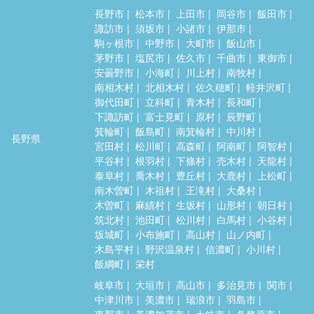
長野市
松本市
上田市
岡谷市
飯田市
諏訪市
須坂市
小諸市
伊那市
駒ヶ根市
中野市
大町市
飯山市
茅野市
塩尻市
佐久市
千曲市
東御市
安曇野市
小海町
川上村
南牧村
南相木村
北相木村
佐久穂町
軽井沢町
御代田町
立科町
青木村
長和町
下諏訪町
富士見町
原村
辰野町
箕輪町
飯島町
南箕輪村
中川村
長野県
宮田村
松川町
高森町
阿南町
阿智村
平谷村
根羽村
下條村
売木村
天龍村
泰阜村
喬木村
豊丘村
大鹿村
上松町
南木曽町
木祖村
王滝村
大桑村
木曽町
麻績村
生坂村
山形村
朝日村
筑北村
池田町
松川村
白馬村
小谷村
坂城町
小布施町
高山村
山ノ内町
木島平村
野沢温泉村
信濃町
小川村
飯綱町
栄村
岐阜市
大垣市
高山市
多治見市
関市
中津川市
美濃市
瑞浪市
羽島市
恵那市
美濃加茂市
土岐市
各務原市