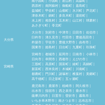
南小国町
小国町
産山村
高森町
西原村
南阿蘇村
御船町
嘉島町
益城町
甲佐町
山都町
氷川町
芦北町
津奈木町
錦町
多良木町
湯前町
水上村
相良村
五木村
山江村
球磨村
あさぎり町
苓北町
大分市
別府市
中津市
日田市
佐伯市
臼杵市
津久見市
竹田市
豊後高田市
大分県
杵築市
宇佐市
豊後大野市
由布市
国東市
姫島村
日出町
九重町
玖珠町
宮崎市
都城市
延岡市
日南市
小林市
日向市
串間市
西都市
えびの市
三股町
高原町
国富町
綾町
高鍋町
宮崎県
新富町
西米良村
木城町
川南町
都農町
門川町
諸塚村
椎葉村
美郷町
高千穂町
日之影町
五ヶ瀬町
鹿児島市
鹿屋市
枕崎市
阿久根市
出水市
指宿市
西之表市
垂水市
薩摩川内市
日置市
曽於市
霧島市
いちき串木野市
南さつま市
志布志市