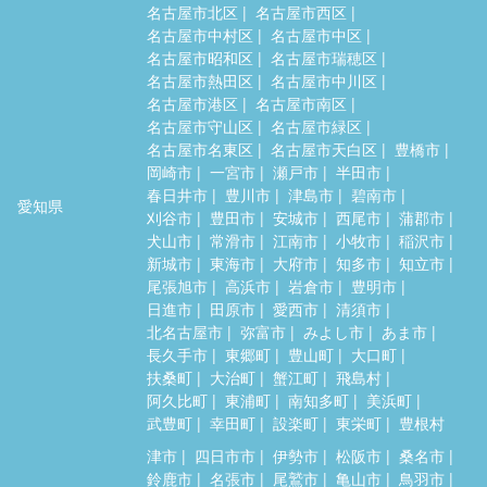
名古屋市北区
名古屋市西区
名古屋市中村区
名古屋市中区
名古屋市昭和区
名古屋市瑞穂区
名古屋市熱田区
名古屋市中川区
名古屋市港区
名古屋市南区
名古屋市守山区
名古屋市緑区
名古屋市名東区
名古屋市天白区
豊橋市
岡崎市
一宮市
瀬戸市
半田市
春日井市
豊川市
津島市
碧南市
愛知県
刈谷市
豊田市
安城市
西尾市
蒲郡市
犬山市
常滑市
江南市
小牧市
稲沢市
新城市
東海市
大府市
知多市
知立市
尾張旭市
高浜市
岩倉市
豊明市
日進市
田原市
愛西市
清須市
北名古屋市
弥富市
みよし市
あま市
長久手市
東郷町
豊山町
大口町
扶桑町
大治町
蟹江町
飛島村
阿久比町
東浦町
南知多町
美浜町
武豊町
幸田町
設楽町
東栄町
豊根村
津市
四日市市
伊勢市
松阪市
桑名市
鈴鹿市
名張市
尾鷲市
亀山市
鳥羽市