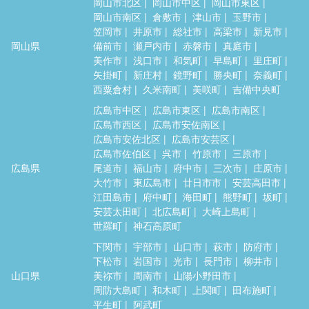
岡山市北区
岡山市中区
岡山市東区
岡山市南区
倉敷市
津山市
玉野市
笠岡市
井原市
総社市
高梁市
新見市
岡山県
備前市
瀬戸内市
赤磐市
真庭市
美作市
浅口市
和気町
早島町
里庄町
矢掛町
新庄村
鏡野町
勝央町
奈義町
西粟倉村
久米南町
美咲町
吉備中央町
広島市中区
広島市東区
広島市南区
広島市西区
広島市安佐南区
広島市安佐北区
広島市安芸区
広島市佐伯区
呉市
竹原市
三原市
広島県
尾道市
福山市
府中市
三次市
庄原市
大竹市
東広島市
廿日市市
安芸高田市
江田島市
府中町
海田町
熊野町
坂町
安芸太田町
北広島町
大崎上島町
世羅町
神石高原町
下関市
宇部市
山口市
萩市
防府市
下松市
岩国市
光市
長門市
柳井市
山口県
美祢市
周南市
山陽小野田市
周防大島町
和木町
上関町
田布施町
平生町
阿武町