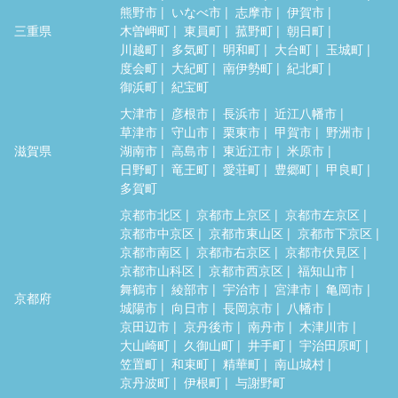
熊野市
いなべ市
志摩市
伊賀市
三重県
木曽岬町
東員町
菰野町
朝日町
川越町
多気町
明和町
大台町
玉城町
度会町
大紀町
南伊勢町
紀北町
御浜町
紀宝町
大津市
彦根市
長浜市
近江八幡市
草津市
守山市
栗東市
甲賀市
野洲市
滋賀県
湖南市
高島市
東近江市
米原市
日野町
竜王町
愛荘町
豊郷町
甲良町
多賀町
京都市北区
京都市上京区
京都市左京区
京都市中京区
京都市東山区
京都市下京区
京都市南区
京都市右京区
京都市伏見区
京都市山科区
京都市西京区
福知山市
舞鶴市
綾部市
宇治市
宮津市
亀岡市
京都府
城陽市
向日市
長岡京市
八幡市
京田辺市
京丹後市
南丹市
木津川市
大山崎町
久御山町
井手町
宇治田原町
笠置町
和束町
精華町
南山城村
京丹波町
伊根町
与謝野町