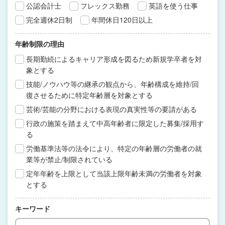
公認会計士
フレックス勤務
英語を使う仕事
完全週休2日制
年間休日120日以上
年齢制限の理由
長期勤続によるキャリア形成を図るため新規学卒者を対
象とする
技能/ノウハウ等の継承の観点から、年齢構成を維持/回
復させるために特定年齢層を対象とする
芸術/芸能の分野における表現の真実性等の要請がある
行政の施策を踏まえて中高年齢者に限定した募集/採用す
る
労働基準法等の法令により、特定の年齢層の労働者の就
業等が禁止/制限されている
定年年齢を上限として当該上限年齢未満の労働者を対象
とする
キーワード