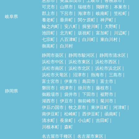
可児市
山県市
瑞穂市
飛騨市
本巣市
郡上市
下呂市
海津市
岐南町
笠松町
岐阜県
養老町
垂井町
関ケ原町
神戸町
輪之内町
安八町
揖斐川町
大野町
池田町
北方町
坂祝町
富加町
川辺町
七宗町
八百津町
白川町
東白川村
御嵩町
白川村
静岡市葵区
静岡市駿河区
静岡市清水区
浜松市中区
浜松市東区
浜松市西区
浜松市南区
浜松市北区
浜松市浜北区
浜松市天竜区
沼津市
熱海市
三島市
富士宮市
伊東市
島田市
富士市
磐田市
焼津市
掛川市
藤枝市
静岡県
御殿場市
袋井市
下田市
裾野市
湖西市
伊豆市
御前崎市
菊川市
伊豆の国市
牧之原市
東伊豆町
河津町
南伊豆町
松崎町
西伊豆町
函南町
清水町
長泉町
小山町
吉田町
川根本町
森町
名古屋市千種区
名古屋市東区