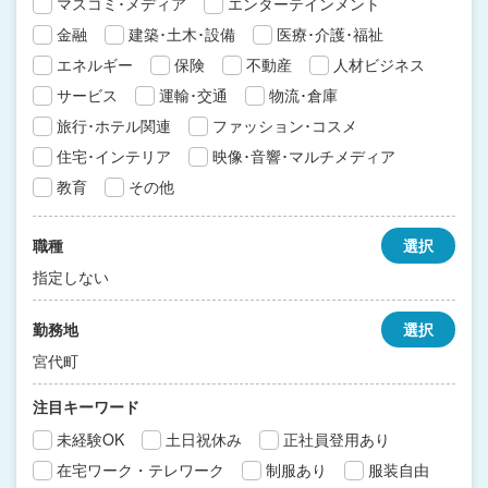
マスコミ･メディア
エンターテインメント
金融
建築･土木･設備
医療･介護･福祉
エネルギー
保険
不動産
人材ビジネス
サービス
運輸･交通
物流･倉庫
旅行･ホテル関連
ファッション･コスメ
住宅･インテリア
映像･音響･マルチメディア
教育
その他
職種
選択
指定しない
勤務地
選択
宮代町
注目キーワード
未経験OK
土日祝休み
正社員登用あり
在宅ワーク・テレワーク
制服あり
服装自由