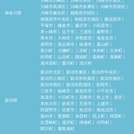
川崎市高津区
川崎市多摩区
川崎市宮前区
神奈川県
川崎市麻生区
相模原市緑区
相模原市中央区
相模原市南区
横須賀市
平塚市
鎌倉市
藤沢市
小田原市
茅ヶ崎市
逗子市
三浦市
秦野市
厚木市
大和市
伊勢原市
海老名市
座間市
南足柄市
綾瀬市
葉山町
寒川町
大磯町
二宮町
中井町
大井町
松田町
山北町
開成町
箱根町
真鶴町
湯河原町
愛川町
清川村
新潟市北区
新潟市東区
新潟市中央区
新潟市江南区
新潟市秋葉区
新潟市南区
新潟市西区
新潟市西蒲区
長岡市
三条市
柏崎市
新発田市
小千谷市
加茂市
十日町市
見附市
村上市
燕市
新潟県
糸魚川市
妙高市
五泉市
上越市
阿賀野市
佐渡市
魚沼市
南魚沼市
胎内市
聖籠町
弥彦村
田上町
阿賀町
出雲崎町
湯沢町
津南町
刈羽村
関川村
粟島浦村