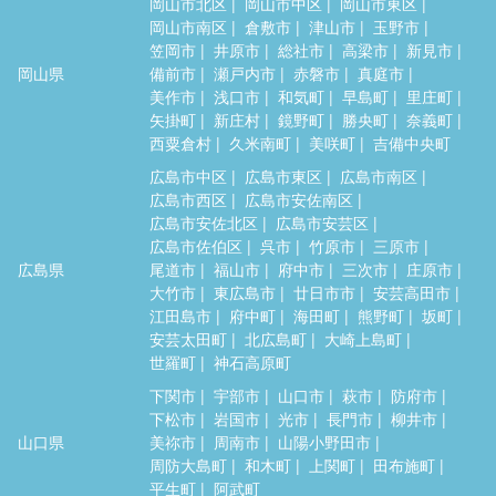
岡山市北区
岡山市中区
岡山市東区
岡山市南区
倉敷市
津山市
玉野市
笠岡市
井原市
総社市
高梁市
新見市
岡山県
備前市
瀬戸内市
赤磐市
真庭市
美作市
浅口市
和気町
早島町
里庄町
矢掛町
新庄村
鏡野町
勝央町
奈義町
西粟倉村
久米南町
美咲町
吉備中央町
広島市中区
広島市東区
広島市南区
広島市西区
広島市安佐南区
広島市安佐北区
広島市安芸区
広島市佐伯区
呉市
竹原市
三原市
広島県
尾道市
福山市
府中市
三次市
庄原市
大竹市
東広島市
廿日市市
安芸高田市
江田島市
府中町
海田町
熊野町
坂町
安芸太田町
北広島町
大崎上島町
世羅町
神石高原町
下関市
宇部市
山口市
萩市
防府市
下松市
岩国市
光市
長門市
柳井市
山口県
美祢市
周南市
山陽小野田市
周防大島町
和木町
上関町
田布施町
平生町
阿武町