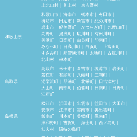
上北山村
川上村
東吉野村
和歌山市
海南市
橋本市
有田市
御坊市
田辺市
新宮市
紀の川市
岩出市
紀美野町
かつらぎ町
九度山町
高野町
湯浅町
広川町
有田川町
和歌山県
美浜町
日高町
由良町
印南町
みなべ町
日高川町
白浜町
上富田町
すさみ町
那智勝浦町
太地町
古座川町
北山村
串本町
鳥取市
米子市
倉吉市
境港市
岩美町
若桜町
智頭町
八頭町
三朝町
鳥取県
湯梨浜町
琴浦町
北栄町
日吉津村
大山町
南部町
伯耆町
日南町
日野町
江府町
松江市
浜田市
出雲市
益田市
大田市
安来市
江津市
雲南市
奥出雲町
島根県
飯南町
川本町
美郷町
邑南町
津和野町
吉賀町
海士町
西ノ島町
知夫村
隠岐の島町