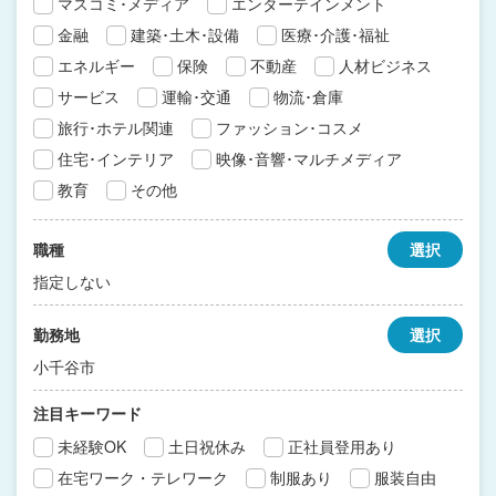
マスコミ･メディア
エンターテインメント
金融
建築･土木･設備
医療･介護･福祉
エネルギー
保険
不動産
人材ビジネス
サービス
運輸･交通
物流･倉庫
旅行･ホテル関連
ファッション･コスメ
住宅･インテリア
映像･音響･マルチメディア
教育
その他
職種
選択
指定しない
勤務地
選択
小千谷市
注目キーワード
未経験OK
土日祝休み
正社員登用あり
在宅ワーク・テレワーク
制服あり
服装自由