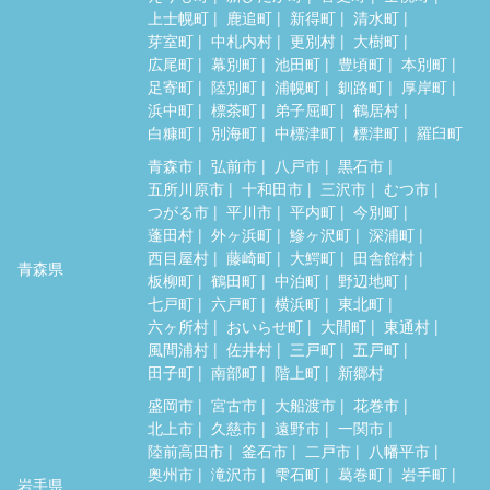
上士幌町
鹿追町
新得町
清水町
芽室町
中札内村
更別村
大樹町
広尾町
幕別町
池田町
豊頃町
本別町
足寄町
陸別町
浦幌町
釧路町
厚岸町
浜中町
標茶町
弟子屈町
鶴居村
白糠町
別海町
中標津町
標津町
羅臼町
青森市
弘前市
八戸市
黒石市
五所川原市
十和田市
三沢市
むつ市
つがる市
平川市
平内町
今別町
蓬田村
外ヶ浜町
鰺ヶ沢町
深浦町
西目屋村
藤崎町
大鰐町
田舎館村
青森県
板柳町
鶴田町
中泊町
野辺地町
七戸町
六戸町
横浜町
東北町
六ヶ所村
おいらせ町
大間町
東通村
風間浦村
佐井村
三戸町
五戸町
田子町
南部町
階上町
新郷村
盛岡市
宮古市
大船渡市
花巻市
北上市
久慈市
遠野市
一関市
陸前高田市
釜石市
二戸市
八幡平市
奥州市
滝沢市
雫石町
葛巻町
岩手町
岩手県