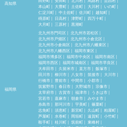
田野町
安田町
北川村
馬路村
芸西村
高知県
本山町
大豊町
土佐町
大川村
いの町
仁淀川町
中土佐町
佐川町
越知町
梼原町
日高村
津野町
四万十町
大月町
三原村
黒潮町
北九州市門司区
北九州市若松区
北九州市戸畑区
北九州市小倉北区
北九州市小倉南区
北九州市八幡東区
北九州市八幡西区
福岡市東区
福岡市博多区
福岡市中央区
福岡市南区
福岡市西区
福岡市城南区
福岡市早良区
大牟田市
久留米市
直方市
飯塚市
田川市
柳川市
八女市
筑後市
大川市
行橋市
豊前市
中間市
小郡市
筑紫野市
春日市
大野城市
宗像市
福岡県
太宰府市
古賀市
福津市
うきは市
宮若市
嘉麻市
朝倉市
みやま市
糸島市
那珂川市
宇美町
篠栗町
志免町
須恵町
新宮町
久山町
粕屋町
芦屋町
水巻町
岡垣町
遠賀町
小竹町
鞍手町
桂川町
筑前町
東峰村