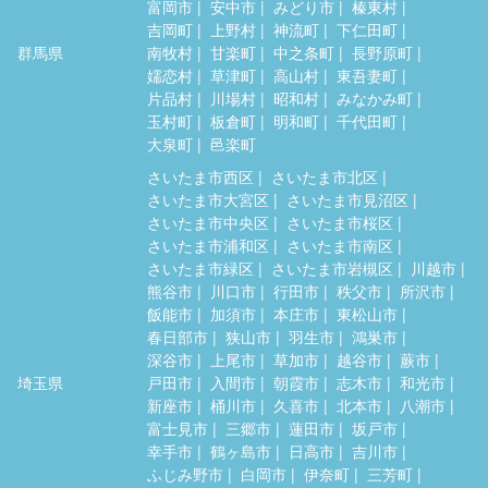
富岡市
安中市
みどり市
榛東村
吉岡町
上野村
神流町
下仁田町
群馬県
南牧村
甘楽町
中之条町
長野原町
嬬恋村
草津町
高山村
東吾妻町
片品村
川場村
昭和村
みなかみ町
玉村町
板倉町
明和町
千代田町
大泉町
邑楽町
さいたま市西区
さいたま市北区
さいたま市大宮区
さいたま市見沼区
さいたま市中央区
さいたま市桜区
さいたま市浦和区
さいたま市南区
さいたま市緑区
さいたま市岩槻区
川越市
熊谷市
川口市
行田市
秩父市
所沢市
飯能市
加須市
本庄市
東松山市
春日部市
狭山市
羽生市
鴻巣市
深谷市
上尾市
草加市
越谷市
蕨市
埼玉県
戸田市
入間市
朝霞市
志木市
和光市
新座市
桶川市
久喜市
北本市
八潮市
富士見市
三郷市
蓮田市
坂戸市
幸手市
鶴ヶ島市
日高市
吉川市
ふじみ野市
白岡市
伊奈町
三芳町