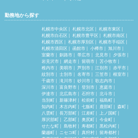
勤務地から探す
札幌市中央区
札幌市北区
札幌市東区
札幌市白石区
札幌市豊平区
札幌市南区
札幌市西区
札幌市厚別区
札幌市手稲区
札幌市清田区
函館市
小樽市
旭川市
室蘭市
釧路市
帯広市
北見市
夕張市
岩見沢市
網走市
留萌市
苫小牧市
稚内市
美唄市
芦別市
江別市
赤平市
紋別市
士別市
名寄市
三笠市
根室市
千歳市
滝川市
砂川市
歌志内市
深川市
富良野市
登別市
恵庭市
伊達市
北広島市
石狩市
北斗市
当別町
新篠津村
松前町
福島町
知内町
木古内町
七飯町
鹿部町
森町
八雲町
長万部町
江差町
上ノ国町
厚沢部町
乙部町
奥尻町
今金町
せたな町
島牧村
寿都町
黒松内町
蘭越町
ニセコ町
真狩村
留寿都村