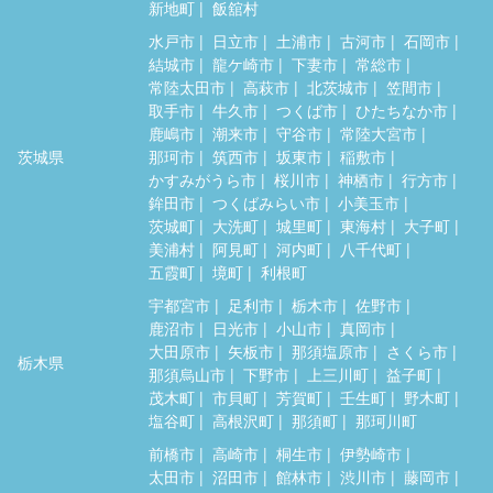
新地町
飯舘村
水戸市
日立市
土浦市
古河市
石岡市
結城市
龍ケ崎市
下妻市
常総市
常陸太田市
高萩市
北茨城市
笠間市
取手市
牛久市
つくば市
ひたちなか市
鹿嶋市
潮来市
守谷市
常陸大宮市
茨城県
那珂市
筑西市
坂東市
稲敷市
かすみがうら市
桜川市
神栖市
行方市
鉾田市
つくばみらい市
小美玉市
茨城町
大洗町
城里町
東海村
大子町
美浦村
阿見町
河内町
八千代町
五霞町
境町
利根町
宇都宮市
足利市
栃木市
佐野市
鹿沼市
日光市
小山市
真岡市
大田原市
矢板市
那須塩原市
さくら市
栃木県
那須烏山市
下野市
上三川町
益子町
茂木町
市貝町
芳賀町
壬生町
野木町
塩谷町
高根沢町
那須町
那珂川町
前橋市
高崎市
桐生市
伊勢崎市
太田市
沼田市
館林市
渋川市
藤岡市