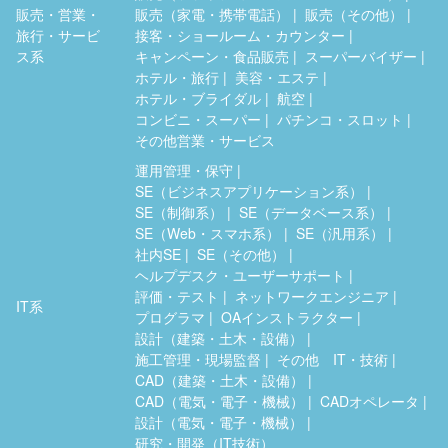
販売・営業・
販売（家電・携帯電話）
販売（その他）
旅行・サービ
接客・ショールーム・カウンター
ス系
キャンペーン・食品販売
スーパーバイザー
ホテル・旅行
美容・エステ
ホテル・ブライダル
航空
コンビニ・スーパー
パチンコ・スロット
その他営業・サービス
運用管理・保守
SE（ビジネスアプリケーション系）
SE（制御系）
SE（データベース系）
SE（Web・スマホ系）
SE（汎用系）
社内SE
SE（その他）
ヘルプデスク・ユーザーサポート
評価・テスト
ネットワークエンジニア
IT系
プログラマ
OAインストラクター
設計（建築・土木・設備）
施工管理・現場監督
その他 IT・技術
CAD（建築・土木・設備）
CAD（電気・電子・機械）
CADオペレータ
設計（電気・電子・機械）
研究・開発（IT技術）