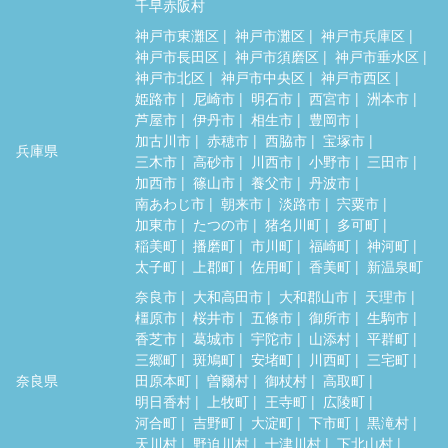
千早赤阪村
神戸市東灘区
神戸市灘区
神戸市兵庫区
神戸市長田区
神戸市須磨区
神戸市垂水区
神戸市北区
神戸市中央区
神戸市西区
姫路市
尼崎市
明石市
西宮市
洲本市
芦屋市
伊丹市
相生市
豊岡市
加古川市
赤穂市
西脇市
宝塚市
兵庫県
三木市
高砂市
川西市
小野市
三田市
加西市
篠山市
養父市
丹波市
南あわじ市
朝来市
淡路市
宍粟市
加東市
たつの市
猪名川町
多可町
稲美町
播磨町
市川町
福崎町
神河町
太子町
上郡町
佐用町
香美町
新温泉町
奈良市
大和高田市
大和郡山市
天理市
橿原市
桜井市
五條市
御所市
生駒市
香芝市
葛城市
宇陀市
山添村
平群町
三郷町
斑鳩町
安堵町
川西町
三宅町
奈良県
田原本町
曽爾村
御杖村
高取町
明日香村
上牧町
王寺町
広陵町
河合町
吉野町
大淀町
下市町
黒滝村
天川村
野迫川村
十津川村
下北山村