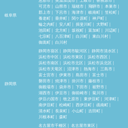
可児市
山県市
瑞穂市
飛騨市
本巣市
郡上市
下呂市
海津市
岐南町
笠松町
岐阜県
養老町
垂井町
関ケ原町
神戸町
輪之内町
安八町
揖斐川町
大野町
池田町
北方町
坂祝町
富加町
川辺町
七宗町
八百津町
白川町
東白川村
御嵩町
白川村
静岡市葵区
静岡市駿河区
静岡市清水区
浜松市中区
浜松市東区
浜松市西区
浜松市南区
浜松市北区
浜松市浜北区
浜松市天竜区
沼津市
熱海市
三島市
富士宮市
伊東市
島田市
富士市
磐田市
焼津市
掛川市
藤枝市
静岡県
御殿場市
袋井市
下田市
裾野市
湖西市
伊豆市
御前崎市
菊川市
伊豆の国市
牧之原市
東伊豆町
河津町
南伊豆町
松崎町
西伊豆町
函南町
清水町
長泉町
小山町
吉田町
川根本町
森町
名古屋市千種区
名古屋市東区