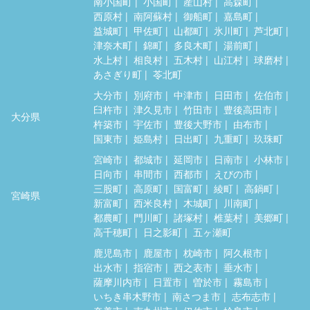
南小国町
小国町
産山村
高森町
西原村
南阿蘇村
御船町
嘉島町
益城町
甲佐町
山都町
氷川町
芦北町
津奈木町
錦町
多良木町
湯前町
水上村
相良村
五木村
山江村
球磨村
あさぎり町
苓北町
大分市
別府市
中津市
日田市
佐伯市
臼杵市
津久見市
竹田市
豊後高田市
大分県
杵築市
宇佐市
豊後大野市
由布市
国東市
姫島村
日出町
九重町
玖珠町
宮崎市
都城市
延岡市
日南市
小林市
日向市
串間市
西都市
えびの市
三股町
高原町
国富町
綾町
高鍋町
宮崎県
新富町
西米良村
木城町
川南町
都農町
門川町
諸塚村
椎葉村
美郷町
高千穂町
日之影町
五ヶ瀬町
鹿児島市
鹿屋市
枕崎市
阿久根市
出水市
指宿市
西之表市
垂水市
薩摩川内市
日置市
曽於市
霧島市
いちき串木野市
南さつま市
志布志市