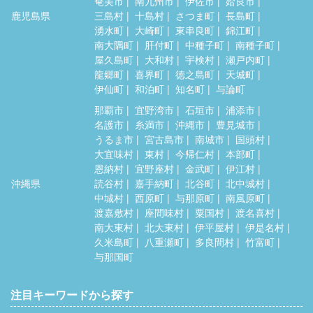
奄美市
南九州市
伊佐市
姶良市
鹿児島県
三島村
十島村
さつま町
長島町
湧水町
大崎町
東串良町
錦江町
南大隅町
肝付町
中種子町
南種子町
屋久島町
大和村
宇検村
瀬戸内町
龍郷町
喜界町
徳之島町
天城町
伊仙町
和泊町
知名町
与論町
那覇市
宜野湾市
石垣市
浦添市
名護市
糸満市
沖縄市
豊見城市
うるま市
宮古島市
南城市
国頭村
大宜味村
東村
今帰仁村
本部町
恩納村
宜野座村
金武町
伊江村
沖縄県
読谷村
嘉手納町
北谷町
北中城村
中城村
西原町
与那原町
南風原町
渡嘉敷村
座間味村
粟国村
渡名喜村
南大東村
北大東村
伊平屋村
伊是名村
久米島町
八重瀬町
多良間村
竹富町
与那国町
注目キーワードから探す