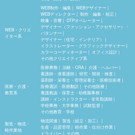
WEB制作・編集
WEBデザイナー
WEBディレクター
制作・編集・校正
映像・音響
DTPオペレーター
デザイナー（ファッション・アクセサリー）・
WEB・クリエ
パタンナー
イター系
デザイナー（住宅・インテリア）
イラストレーター・グラフィックデザイナー
カラーコーディネーター
オフィス設計
その他クリエイティブ系
医療事務
治験・CRA
介護・ヘルパー
看護師・准看護師
研究・開発・検査
薬剤師・栄養士・管理栄養士・医療技術者
医療・介護・
医療通訳・医療翻訳
その他医療
教育系
養護教諭・保育士・幼稚園事務
講師・インストラクター・非常勤講師
学校事務・大学事務
試験監督
その他教育・学校
物流関連
製造（組立・加工）
製造・物流・
生産・品質管理
軽作業・仕分け作業
軽作業他
ドライバー
その他