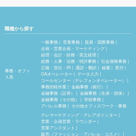
職種から探す
一般事務
営業事務
貿易・国際事務
企画・営業企画・マーケティング
経理・会計・財務・英文経理
総務・人事・法務・特許事務
社会保険事務
広報・宣伝・IR
通訳・翻訳
秘書
受付
事務・オフィ
OAオペレーター
データ入力
ス系
コールセンター（テレフォンオペレーター）
事務的軽作業
金融事務（銀行）
金融事務（証券）
金融事務（生保・損保）
金融事務（その他）
学校事務
アパレル事務
その他オフィスワーク・事務
テレマーケティング・テレアポインター
営業・企画営業・ラウンダー
営業アシスタント
販売（ファッション・アパレル・コスメ）