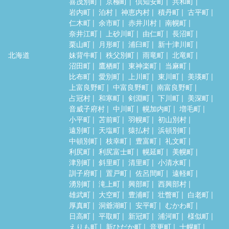
喜茂別町
京極町
倶知安町
共和町
岩内町
泊村
神恵内村
積丹町
古平町
仁木町
余市町
赤井川村
南幌町
奈井江町
上砂川町
由仁町
長沼町
栗山町
月形町
浦臼町
新十津川町
北海道
妹背牛町
秩父別町
雨竜町
北竜町
沼田町
鷹栖町
東神楽町
当麻町
比布町
愛別町
上川町
東川町
美瑛町
上富良野町
中富良野町
南富良野町
占冠村
和寒町
剣淵町
下川町
美深町
音威子府村
中川町
幌加内町
増毛町
小平町
苫前町
羽幌町
初山別村
遠別町
天塩町
猿払村
浜頓別町
中頓別町
枝幸町
豊富町
礼文町
利尻町
利尻富士町
幌延町
美幌町
津別町
斜里町
清里町
小清水町
訓子府町
置戸町
佐呂間町
遠軽町
湧別町
滝上町
興部町
西興部村
雄武町
大空町
豊浦町
壮瞥町
白老町
厚真町
洞爺湖町
安平町
むかわ町
日高町
平取町
新冠町
浦河町
様似町
えりも町
新ひだか町
音更町
士幌町