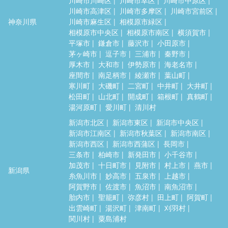
川崎市高津区
川崎市多摩区
川崎市宮前区
神奈川県
川崎市麻生区
相模原市緑区
相模原市中央区
相模原市南区
横須賀市
平塚市
鎌倉市
藤沢市
小田原市
茅ヶ崎市
逗子市
三浦市
秦野市
厚木市
大和市
伊勢原市
海老名市
座間市
南足柄市
綾瀬市
葉山町
寒川町
大磯町
二宮町
中井町
大井町
松田町
山北町
開成町
箱根町
真鶴町
湯河原町
愛川町
清川村
新潟市北区
新潟市東区
新潟市中央区
新潟市江南区
新潟市秋葉区
新潟市南区
新潟市西区
新潟市西蒲区
長岡市
三条市
柏崎市
新発田市
小千谷市
加茂市
十日町市
見附市
村上市
燕市
新潟県
糸魚川市
妙高市
五泉市
上越市
阿賀野市
佐渡市
魚沼市
南魚沼市
胎内市
聖籠町
弥彦村
田上町
阿賀町
出雲崎町
湯沢町
津南町
刈羽村
関川村
粟島浦村