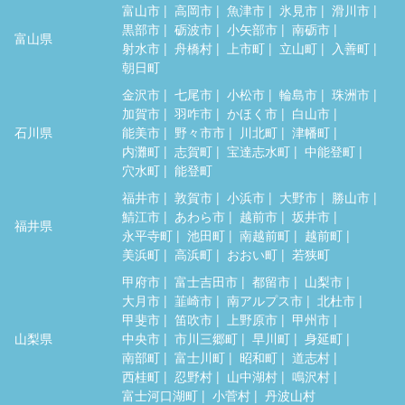
富山市
高岡市
魚津市
氷見市
滑川市
黒部市
砺波市
小矢部市
南砺市
富山県
射水市
舟橋村
上市町
立山町
入善町
朝日町
金沢市
七尾市
小松市
輪島市
珠洲市
加賀市
羽咋市
かほく市
白山市
石川県
能美市
野々市市
川北町
津幡町
内灘町
志賀町
宝達志水町
中能登町
穴水町
能登町
福井市
敦賀市
小浜市
大野市
勝山市
鯖江市
あわら市
越前市
坂井市
福井県
永平寺町
池田町
南越前町
越前町
美浜町
高浜町
おおい町
若狭町
甲府市
富士吉田市
都留市
山梨市
大月市
韮崎市
南アルプス市
北杜市
甲斐市
笛吹市
上野原市
甲州市
山梨県
中央市
市川三郷町
早川町
身延町
南部町
富士川町
昭和町
道志村
西桂町
忍野村
山中湖村
鳴沢村
富士河口湖町
小菅村
丹波山村