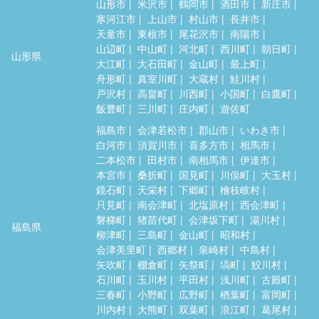
山形市
米沢市
鶴岡市
酒田市
新庄市
寒河江市
上山市
村山市
長井市
天童市
東根市
尾花沢市
南陽市
山辺町
中山町
河北町
西川町
朝日町
山形県
大江町
大石田町
金山町
最上町
舟形町
真室川町
大蔵村
鮭川村
戸沢村
高畠町
川西町
小国町
白鷹町
飯豊町
三川町
庄内町
遊佐町
福島市
会津若松市
郡山市
いわき市
白河市
須賀川市
喜多方市
相馬市
二本松市
田村市
南相馬市
伊達市
本宮市
桑折町
国見町
川俣町
大玉村
鏡石町
天栄村
下郷町
檜枝岐村
只見町
南会津町
北塩原村
西会津町
磐梯町
猪苗代町
会津坂下町
湯川村
福島県
柳津町
三島町
金山町
昭和村
会津美里町
西郷村
泉崎村
中島村
矢吹町
棚倉町
矢祭町
塙町
鮫川村
石川町
玉川村
平田村
浅川町
古殿町
三春町
小野町
広野町
楢葉町
富岡町
川内村
大熊町
双葉町
浪江町
葛尾村