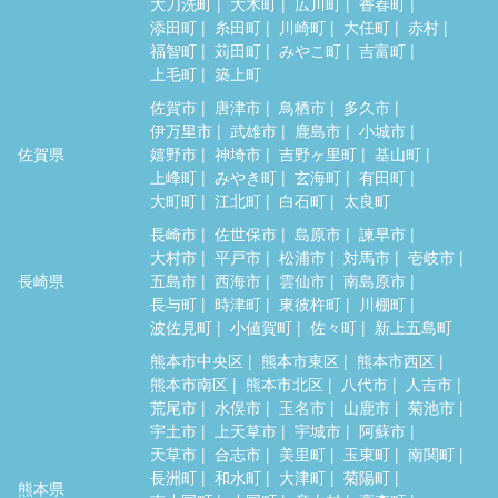
大刀洗町
大木町
広川町
香春町
添田町
糸田町
川崎町
大任町
赤村
福智町
苅田町
みやこ町
吉富町
上毛町
築上町
佐賀市
唐津市
鳥栖市
多久市
伊万里市
武雄市
鹿島市
小城市
佐賀県
嬉野市
神埼市
吉野ヶ里町
基山町
上峰町
みやき町
玄海町
有田町
大町町
江北町
白石町
太良町
長崎市
佐世保市
島原市
諫早市
大村市
平戸市
松浦市
対馬市
壱岐市
長崎県
五島市
西海市
雲仙市
南島原市
長与町
時津町
東彼杵町
川棚町
波佐見町
小値賀町
佐々町
新上五島町
熊本市中央区
熊本市東区
熊本市西区
熊本市南区
熊本市北区
八代市
人吉市
荒尾市
水俣市
玉名市
山鹿市
菊池市
宇土市
上天草市
宇城市
阿蘇市
天草市
合志市
美里町
玉東町
南関町
長洲町
和水町
大津町
菊陽町
熊本県