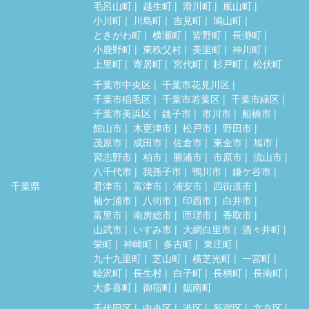
毛呂山町
越生町
滑川町
嵐山町
小川町
川島町
吉見町
鳩山町
ときがわ町
横瀬町
皆野町
長瀞町
小鹿野町
東秩父村
美里町
神川町
上里町
寄居町
宮代町
杉戸町
松伏町
千葉市中央区
千葉市花見川区
千葉市稲毛区
千葉市若葉区
千葉市緑区
千葉市美浜区
銚子市
市川市
船橋市
館山市
木更津市
松戸市
野田市
茂原市
成田市
佐倉市
東金市
旭市
習志野市
柏市
勝浦市
市原市
流山市
八千代市
我孫子市
鴨川市
鎌ケ谷市
千葉県
君津市
富津市
浦安市
四街道市
袖ケ浦市
八街市
印西市
白井市
富里市
南房総市
匝瑳市
香取市
山武市
いすみ市
大網白里市
酒々井町
栄町
神崎町
多古町
東庄町
九十九里町
芝山町
横芝光町
一宮町
睦沢町
長生村
白子町
長柄町
長南町
大多喜町
御宿町
鋸南町
千代田区
中央区
港区
新宿区
文京区