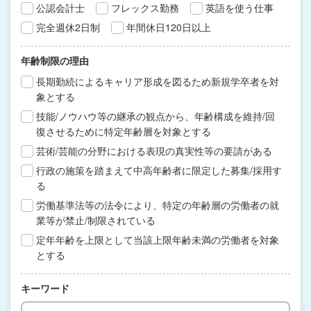
公認会計士
フレックス勤務
英語を使う仕事
完全週休2日制
年間休日120日以上
年齢制限の理由
長期勤続によるキャリア形成を図るため新規学卒者を対
象とする
技能/ノウハウ等の継承の観点から、年齢構成を維持/回
復させるために特定年齢層を対象とする
芸術/芸能の分野における表現の真実性等の要請がある
行政の施策を踏まえて中高年齢者に限定した募集/採用す
る
労働基準法等の法令により、特定の年齢層の労働者の就
業等が禁止/制限されている
定年年齢を上限として当該上限年齢未満の労働者を対象
とする
キーワード