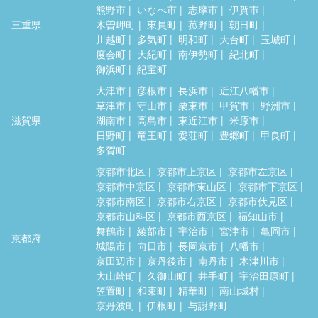
熊野市
いなべ市
志摩市
伊賀市
三重県
木曽岬町
東員町
菰野町
朝日町
川越町
多気町
明和町
大台町
玉城町
度会町
大紀町
南伊勢町
紀北町
御浜町
紀宝町
大津市
彦根市
長浜市
近江八幡市
草津市
守山市
栗東市
甲賀市
野洲市
滋賀県
湖南市
高島市
東近江市
米原市
日野町
竜王町
愛荘町
豊郷町
甲良町
多賀町
京都市北区
京都市上京区
京都市左京区
京都市中京区
京都市東山区
京都市下京区
京都市南区
京都市右京区
京都市伏見区
京都市山科区
京都市西京区
福知山市
舞鶴市
綾部市
宇治市
宮津市
亀岡市
京都府
城陽市
向日市
長岡京市
八幡市
京田辺市
京丹後市
南丹市
木津川市
大山崎町
久御山町
井手町
宇治田原町
笠置町
和束町
精華町
南山城村
京丹波町
伊根町
与謝野町