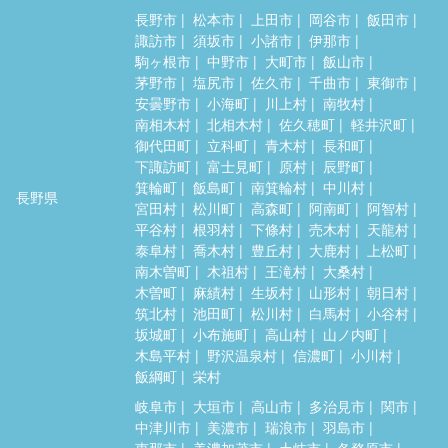
長野市
松本市
上田市
岡谷市
飯田市
諏訪市
須坂市
小諸市
伊那市
駒ヶ根市
中野市
大町市
飯山市
茅野市
塩尻市
佐久市
千曲市
東御市
安曇野市
小海町
川上村
南牧村
南相木村
北相木村
佐久穂町
軽井沢町
御代田町
立科町
青木村
長和町
下諏訪町
富士見町
原村
辰野町
箕輪町
飯島町
南箕輪村
中川村
長野県
宮田村
松川町
高森町
阿南町
阿智村
平谷村
根羽村
下條村
売木村
天龍村
泰阜村
喬木村
豊丘村
大鹿村
上松町
南木曽町
木祖村
王滝村
大桑村
木曽町
麻績村
生坂村
山形村
朝日村
筑北村
池田町
松川村
白馬村
小谷村
坂城町
小布施町
高山村
山ノ内町
木島平村
野沢温泉村
信濃町
小川村
飯綱町
栄村
岐阜市
大垣市
高山市
多治見市
関市
中津川市
美濃市
瑞浪市
羽島市
恵那市
美濃加茂市
土岐市
各務原市