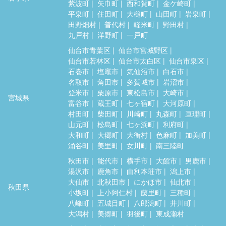
紫波町
矢巾町
西和賀町
金ケ崎町
平泉町
住田町
大槌町
山田町
岩泉町
田野畑村
普代村
軽米町
野田村
九戸村
洋野町
一戸町
仙台市青葉区
仙台市宮城野区
仙台市若林区
仙台市太白区
仙台市泉区
石巻市
塩竈市
気仙沼市
白石市
名取市
角田市
多賀城市
岩沼市
登米市
栗原市
東松島市
大崎市
宮城県
富谷市
蔵王町
七ヶ宿町
大河原町
村田町
柴田町
川崎町
丸森町
亘理町
山元町
松島町
七ヶ浜町
利府町
大和町
大郷町
大衡村
色麻町
加美町
涌谷町
美里町
女川町
南三陸町
秋田市
能代市
横手市
大館市
男鹿市
湯沢市
鹿角市
由利本荘市
潟上市
大仙市
北秋田市
にかほ市
仙北市
秋田県
小坂町
上小阿仁村
藤里町
三種町
八峰町
五城目町
八郎潟町
井川町
大潟村
美郷町
羽後町
東成瀬村