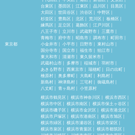
台東区
墨田区
江東区
品川区
目黒区
大田区
世田谷区
渋谷区
中野区
杉並区
豊島区
北区
荒川区
板橋区
練馬区
足立区
葛飾区
江戸川区
八王子市
立川市
武蔵野市
三鷹市
青梅市
府中市
昭島市
調布市
町田市
東京都
小金井市
小平市
日野市
東村山市
国分寺市
国立市
福生市
狛江市
東大和市
清瀬市
東久留米市
武蔵村山市
多摩市
稲城市
羽村市
あきる野市
西東京市
瑞穂町
日の出町
檜原村
奥多摩町
大島町
利島村
新島村
神津島村
三宅村
御蔵島村
八丈町
青ヶ島村
小笠原村
横浜市鶴見区
横浜市神奈川区
横浜市西区
横浜市中区
横浜市南区
横浜市保土ヶ谷区
横浜市磯子区
横浜市金沢区
横浜市港北区
横浜市戸塚区
横浜市港南区
横浜市旭区
横浜市緑区
横浜市瀬谷区
横浜市栄区
横浜市泉区
横浜市青葉区
横浜市都筑区
川崎市川崎区
川崎市幸区
川崎市中原区