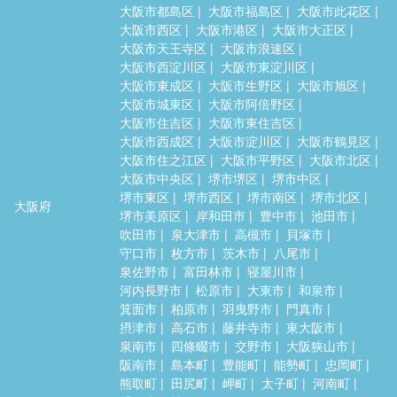
大阪市都島区
大阪市福島区
大阪市此花区
大阪市西区
大阪市港区
大阪市大正区
大阪市天王寺区
大阪市浪速区
大阪市西淀川区
大阪市東淀川区
大阪市東成区
大阪市生野区
大阪市旭区
大阪市城東区
大阪市阿倍野区
大阪市住吉区
大阪市東住吉区
大阪市西成区
大阪市淀川区
大阪市鶴見区
大阪市住之江区
大阪市平野区
大阪市北区
大阪市中央区
堺市堺区
堺市中区
堺市東区
堺市西区
堺市南区
堺市北区
大阪府
堺市美原区
岸和田市
豊中市
池田市
吹田市
泉大津市
高槻市
貝塚市
守口市
枚方市
茨木市
八尾市
泉佐野市
富田林市
寝屋川市
河内長野市
松原市
大東市
和泉市
箕面市
柏原市
羽曳野市
門真市
摂津市
高石市
藤井寺市
東大阪市
泉南市
四條畷市
交野市
大阪狭山市
阪南市
島本町
豊能町
能勢町
忠岡町
熊取町
田尻町
岬町
太子町
河南町