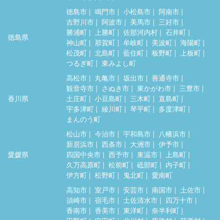
徳島市
鳴門市
小松島市
阿南市
吉野川市
阿波市
美馬市
三好市
勝浦町
上勝町
佐那河内村
石井町
徳島県
神山町
那賀町
牟岐町
美波町
海陽町
松茂町
北島町
藍住町
板野町
上板町
つるぎ町
東みよし町
高松市
丸亀市
坂出市
善通寺市
観音寺市
さぬき市
東かがわ市
三豊市
香川県
土庄町
小豆島町
三木町
直島町
宇多津町
綾川町
琴平町
多度津町
まんのう町
松山市
今治市
宇和島市
八幡浜市
新居浜市
西条市
大洲市
伊予市
愛媛県
四国中央市
西予市
東温市
上島町
久万高原町
松前町
砥部町
内子町
伊方町
松野町
鬼北町
愛南町
高知市
室戸市
安芸市
南国市
土佐市
須崎市
宿毛市
土佐清水市
四万十市
香南市
香美市
東洋町
奈半利町