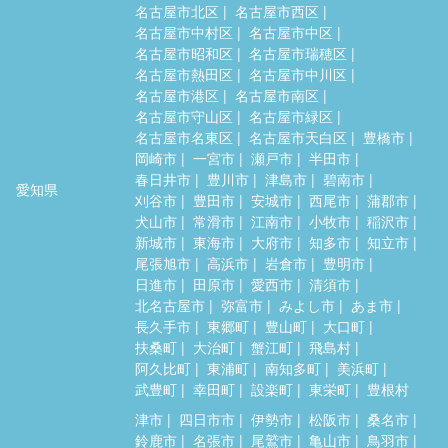
名古屋市北区
名古屋市西区
名古屋市中村区
名古屋市中区
名古屋市昭和区
名古屋市瑞穂区
名古屋市熱田区
名古屋市中川区
名古屋市港区
名古屋市南区
名古屋市守山区
名古屋市緑区
名古屋市名東区
名古屋市天白区
豊橋市
岡崎市
一宮市
瀬戸市
半田市
春日井市
豊川市
津島市
碧南市
愛知県
刈谷市
豊田市
安城市
西尾市
蒲郡市
犬山市
常滑市
江南市
小牧市
稲沢市
新城市
東海市
大府市
知多市
知立市
尾張旭市
高浜市
岩倉市
豊明市
日進市
田原市
愛西市
清須市
北名古屋市
弥富市
みよし市
あま市
長久手市
東郷町
豊山町
大口町
扶桑町
大治町
蟹江町
飛島村
阿久比町
東浦町
南知多町
美浜町
武豊町
幸田町
設楽町
東栄町
豊根村
津市
四日市市
伊勢市
松阪市
桑名市
鈴鹿市
名張市
尾鷲市
亀山市
鳥羽市