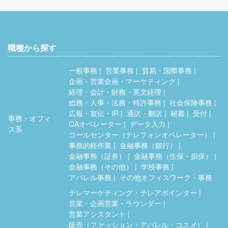
職種から探す
一般事務
営業事務
貿易・国際事務
企画・営業企画・マーケティング
経理・会計・財務・英文経理
総務・人事・法務・特許事務
社会保険事務
広報・宣伝・IR
通訳・翻訳
秘書
受付
事務・オフィ
OAオペレーター
データ入力
ス系
コールセンター（テレフォンオペレーター）
事務的軽作業
金融事務（銀行）
金融事務（証券）
金融事務（生保・損保）
金融事務（その他）
学校事務
アパレル事務
その他オフィスワーク・事務
テレマーケティング・テレアポインター
営業・企画営業・ラウンダー
営業アシスタント
販売（ファッション・アパレル・コスメ）