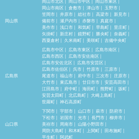
岡山市北区
岡山市中区
岡山市東区
岡山市南区
倉敷市
津山市
玉野市
笠岡市
井原市
総社市
高梁市
新見市
岡山県
備前市
瀬戸内市
赤磐市
真庭市
美作市
浅口市
和気町
早島町
里庄町
矢掛町
新庄村
鏡野町
勝央町
奈義町
西粟倉村
久米南町
美咲町
吉備中央町
広島市中区
広島市東区
広島市南区
広島市西区
広島市安佐南区
広島市安佐北区
広島市安芸区
広島市佐伯区
呉市
竹原市
三原市
広島県
尾道市
福山市
府中市
三次市
庄原市
大竹市
東広島市
廿日市市
安芸高田市
江田島市
府中町
海田町
熊野町
坂町
安芸太田町
北広島町
大崎上島町
世羅町
神石高原町
下関市
宇部市
山口市
萩市
防府市
下松市
岩国市
光市
長門市
柳井市
山口県
美祢市
周南市
山陽小野田市
周防大島町
和木町
上関町
田布施町
平生町
阿武町