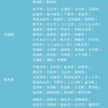
新地町
飯舘村
水戸市
日立市
土浦市
古河市
石岡市
結城市
龍ケ崎市
下妻市
常総市
常陸太田市
高萩市
北茨城市
笠間市
取手市
牛久市
つくば市
ひたちなか市
鹿嶋市
潮来市
守谷市
常陸大宮市
茨城県
那珂市
筑西市
坂東市
稲敷市
かすみがうら市
桜川市
神栖市
行方市
鉾田市
つくばみらい市
小美玉市
茨城町
大洗町
城里町
東海村
大子町
美浦村
阿見町
河内町
八千代町
五霞町
境町
利根町
宇都宮市
足利市
栃木市
佐野市
鹿沼市
日光市
小山市
真岡市
大田原市
矢板市
那須塩原市
さくら市
栃木県
那須烏山市
下野市
上三川町
益子町
茂木町
市貝町
芳賀町
壬生町
野木町
塩谷町
高根沢町
那須町
那珂川町
前橋市
高崎市
桐生市
伊勢崎市
太田市
沼田市
館林市
渋川市
藤岡市