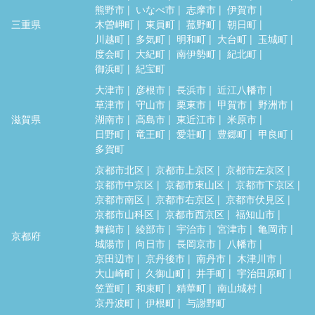
熊野市
いなべ市
志摩市
伊賀市
三重県
木曽岬町
東員町
菰野町
朝日町
川越町
多気町
明和町
大台町
玉城町
度会町
大紀町
南伊勢町
紀北町
御浜町
紀宝町
大津市
彦根市
長浜市
近江八幡市
草津市
守山市
栗東市
甲賀市
野洲市
滋賀県
湖南市
高島市
東近江市
米原市
日野町
竜王町
愛荘町
豊郷町
甲良町
多賀町
京都市北区
京都市上京区
京都市左京区
京都市中京区
京都市東山区
京都市下京区
京都市南区
京都市右京区
京都市伏見区
京都市山科区
京都市西京区
福知山市
舞鶴市
綾部市
宇治市
宮津市
亀岡市
京都府
城陽市
向日市
長岡京市
八幡市
京田辺市
京丹後市
南丹市
木津川市
大山崎町
久御山町
井手町
宇治田原町
笠置町
和束町
精華町
南山城村
京丹波町
伊根町
与謝野町