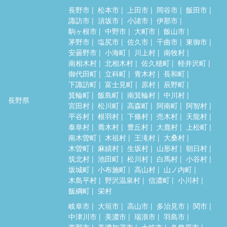
長野市
松本市
上田市
岡谷市
飯田市
諏訪市
須坂市
小諸市
伊那市
駒ヶ根市
中野市
大町市
飯山市
茅野市
塩尻市
佐久市
千曲市
東御市
安曇野市
小海町
川上村
南牧村
南相木村
北相木村
佐久穂町
軽井沢町
御代田町
立科町
青木村
長和町
下諏訪町
富士見町
原村
辰野町
箕輪町
飯島町
南箕輪村
中川村
長野県
宮田村
松川町
高森町
阿南町
阿智村
平谷村
根羽村
下條村
売木村
天龍村
泰阜村
喬木村
豊丘村
大鹿村
上松町
南木曽町
木祖村
王滝村
大桑村
木曽町
麻績村
生坂村
山形村
朝日村
筑北村
池田町
松川村
白馬村
小谷村
坂城町
小布施町
高山村
山ノ内町
木島平村
野沢温泉村
信濃町
小川村
飯綱町
栄村
岐阜市
大垣市
高山市
多治見市
関市
中津川市
美濃市
瑞浪市
羽島市
恵那市
美濃加茂市
土岐市
各務原市