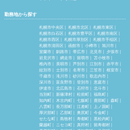
勤務地から探す
札幌市中央区
札幌市北区
札幌市東区
札幌市白石区
札幌市豊平区
札幌市南区
札幌市西区
札幌市厚別区
札幌市手稲区
札幌市清田区
函館市
小樽市
旭川市
室蘭市
釧路市
帯広市
北見市
夕張市
岩見沢市
網走市
留萌市
苫小牧市
稚内市
美唄市
芦別市
江別市
赤平市
紋別市
士別市
名寄市
三笠市
根室市
千歳市
滝川市
砂川市
歌志内市
深川市
富良野市
登別市
恵庭市
伊達市
北広島市
石狩市
北斗市
当別町
新篠津村
松前町
福島町
知内町
木古内町
七飯町
鹿部町
森町
八雲町
長万部町
江差町
上ノ国町
厚沢部町
乙部町
奥尻町
今金町
せたな町
島牧村
寿都町
黒松内町
蘭越町
ニセコ町
真狩村
留寿都村