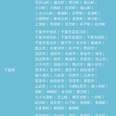
毛呂山町
越生町
滑川町
嵐山町
小川町
川島町
吉見町
鳩山町
ときがわ町
横瀬町
皆野町
長瀞町
小鹿野町
東秩父村
美里町
神川町
上里町
寄居町
宮代町
杉戸町
松伏町
千葉市中央区
千葉市花見川区
千葉市稲毛区
千葉市若葉区
千葉市緑区
千葉市美浜区
銚子市
市川市
船橋市
館山市
木更津市
松戸市
野田市
茂原市
成田市
佐倉市
東金市
旭市
習志野市
柏市
勝浦市
市原市
流山市
八千代市
我孫子市
鴨川市
鎌ケ谷市
千葉県
君津市
富津市
浦安市
四街道市
袖ケ浦市
八街市
印西市
白井市
富里市
南房総市
匝瑳市
香取市
山武市
いすみ市
大網白里市
酒々井町
栄町
神崎町
多古町
東庄町
九十九里町
芝山町
横芝光町
一宮町
睦沢町
長生村
白子町
長柄町
長南町
大多喜町
御宿町
鋸南町
千代田区
中央区
港区
新宿区
文京区