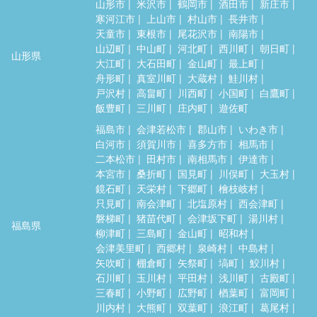
山形市
米沢市
鶴岡市
酒田市
新庄市
寒河江市
上山市
村山市
長井市
天童市
東根市
尾花沢市
南陽市
山辺町
中山町
河北町
西川町
朝日町
山形県
大江町
大石田町
金山町
最上町
舟形町
真室川町
大蔵村
鮭川村
戸沢村
高畠町
川西町
小国町
白鷹町
飯豊町
三川町
庄内町
遊佐町
福島市
会津若松市
郡山市
いわき市
白河市
須賀川市
喜多方市
相馬市
二本松市
田村市
南相馬市
伊達市
本宮市
桑折町
国見町
川俣町
大玉村
鏡石町
天栄村
下郷町
檜枝岐村
只見町
南会津町
北塩原村
西会津町
磐梯町
猪苗代町
会津坂下町
湯川村
福島県
柳津町
三島町
金山町
昭和村
会津美里町
西郷村
泉崎村
中島村
矢吹町
棚倉町
矢祭町
塙町
鮫川村
石川町
玉川村
平田村
浅川町
古殿町
三春町
小野町
広野町
楢葉町
富岡町
川内村
大熊町
双葉町
浪江町
葛尾村