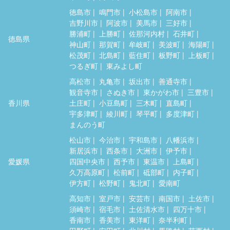
徳島市
鳴門市
小松島市
阿南市
吉野川市
阿波市
美馬市
三好市
勝浦町
上勝町
佐那河内村
石井町
徳島県
神山町
那賀町
牟岐町
美波町
海陽町
松茂町
北島町
藍住町
板野町
上板町
つるぎ町
東みよし町
高松市
丸亀市
坂出市
善通寺市
観音寺市
さぬき市
東かがわ市
三豊市
香川県
土庄町
小豆島町
三木町
直島町
宇多津町
綾川町
琴平町
多度津町
まんのう町
松山市
今治市
宇和島市
八幡浜市
新居浜市
西条市
大洲市
伊予市
愛媛県
四国中央市
西予市
東温市
上島町
久万高原町
松前町
砥部町
内子町
伊方町
松野町
鬼北町
愛南町
高知市
室戸市
安芸市
南国市
土佐市
須崎市
宿毛市
土佐清水市
四万十市
香南市
香美市
東洋町
奈半利町