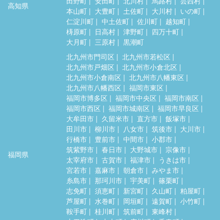
田野町
安田町
北川村
馬路村
芸西村
高知県
本山町
大豊町
土佐町
大川村
いの町
仁淀川町
中土佐町
佐川町
越知町
梼原町
日高村
津野町
四万十町
大月町
三原村
黒潮町
北九州市門司区
北九州市若松区
北九州市戸畑区
北九州市小倉北区
北九州市小倉南区
北九州市八幡東区
北九州市八幡西区
福岡市東区
福岡市博多区
福岡市中央区
福岡市南区
福岡市西区
福岡市城南区
福岡市早良区
大牟田市
久留米市
直方市
飯塚市
田川市
柳川市
八女市
筑後市
大川市
行橋市
豊前市
中間市
小郡市
筑紫野市
春日市
大野城市
宗像市
福岡県
太宰府市
古賀市
福津市
うきは市
宮若市
嘉麻市
朝倉市
みやま市
糸島市
那珂川市
宇美町
篠栗町
志免町
須恵町
新宮町
久山町
粕屋町
芦屋町
水巻町
岡垣町
遠賀町
小竹町
鞍手町
桂川町
筑前町
東峰村