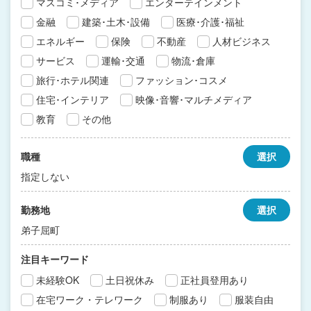
マスコミ･メディア
エンターテインメント
金融
建築･土木･設備
医療･介護･福祉
エネルギー
保険
不動産
人材ビジネス
サービス
運輸･交通
物流･倉庫
旅行･ホテル関連
ファッション･コスメ
住宅･インテリア
映像･音響･マルチメディア
教育
その他
職種
選択
指定しない
勤務地
選択
弟子屈町
注目キーワード
未経験OK
土日祝休み
正社員登用あり
在宅ワーク・テレワーク
制服あり
服装自由