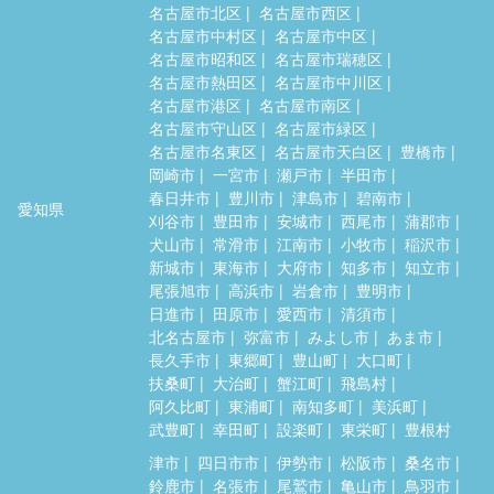
名古屋市北区
名古屋市西区
名古屋市中村区
名古屋市中区
名古屋市昭和区
名古屋市瑞穂区
名古屋市熱田区
名古屋市中川区
名古屋市港区
名古屋市南区
名古屋市守山区
名古屋市緑区
名古屋市名東区
名古屋市天白区
豊橋市
岡崎市
一宮市
瀬戸市
半田市
春日井市
豊川市
津島市
碧南市
愛知県
刈谷市
豊田市
安城市
西尾市
蒲郡市
犬山市
常滑市
江南市
小牧市
稲沢市
新城市
東海市
大府市
知多市
知立市
尾張旭市
高浜市
岩倉市
豊明市
日進市
田原市
愛西市
清須市
北名古屋市
弥富市
みよし市
あま市
長久手市
東郷町
豊山町
大口町
扶桑町
大治町
蟹江町
飛島村
阿久比町
東浦町
南知多町
美浜町
武豊町
幸田町
設楽町
東栄町
豊根村
津市
四日市市
伊勢市
松阪市
桑名市
鈴鹿市
名張市
尾鷲市
亀山市
鳥羽市