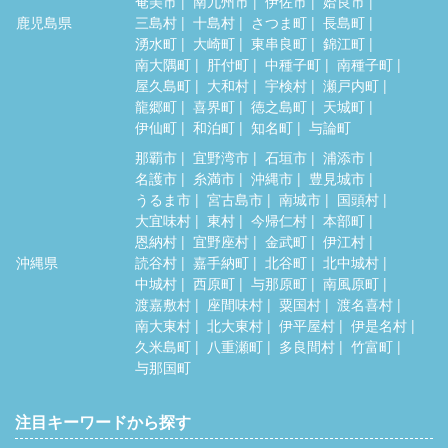
奄美市
南九州市
伊佐市
姶良市
鹿児島県
三島村
十島村
さつま町
長島町
湧水町
大崎町
東串良町
錦江町
南大隅町
肝付町
中種子町
南種子町
屋久島町
大和村
宇検村
瀬戸内町
龍郷町
喜界町
徳之島町
天城町
伊仙町
和泊町
知名町
与論町
那覇市
宜野湾市
石垣市
浦添市
名護市
糸満市
沖縄市
豊見城市
うるま市
宮古島市
南城市
国頭村
大宜味村
東村
今帰仁村
本部町
恩納村
宜野座村
金武町
伊江村
沖縄県
読谷村
嘉手納町
北谷町
北中城村
中城村
西原町
与那原町
南風原町
渡嘉敷村
座間味村
粟国村
渡名喜村
南大東村
北大東村
伊平屋村
伊是名村
久米島町
八重瀬町
多良間村
竹富町
与那国町
注目キーワードから探す