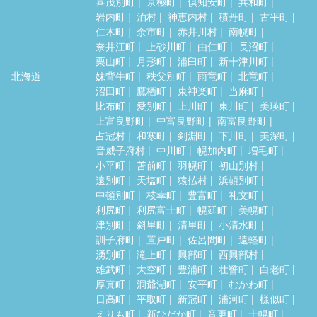
喜茂別町
京極町
倶知安町
共和町
岩内町
泊村
神恵内村
積丹町
古平町
仁木町
余市町
赤井川村
南幌町
奈井江町
上砂川町
由仁町
長沼町
栗山町
月形町
浦臼町
新十津川町
北海道
妹背牛町
秩父別町
雨竜町
北竜町
沼田町
鷹栖町
東神楽町
当麻町
比布町
愛別町
上川町
東川町
美瑛町
上富良野町
中富良野町
南富良野町
占冠村
和寒町
剣淵町
下川町
美深町
音威子府村
中川町
幌加内町
増毛町
小平町
苫前町
羽幌町
初山別村
遠別町
天塩町
猿払村
浜頓別町
中頓別町
枝幸町
豊富町
礼文町
利尻町
利尻富士町
幌延町
美幌町
津別町
斜里町
清里町
小清水町
訓子府町
置戸町
佐呂間町
遠軽町
湧別町
滝上町
興部町
西興部村
雄武町
大空町
豊浦町
壮瞥町
白老町
厚真町
洞爺湖町
安平町
むかわ町
日高町
平取町
新冠町
浦河町
様似町
えりも町
新ひだか町
音更町
士幌町