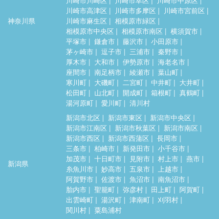
川崎市高津区
川崎市多摩区
川崎市宮前区
神奈川県
川崎市麻生区
相模原市緑区
相模原市中央区
相模原市南区
横須賀市
平塚市
鎌倉市
藤沢市
小田原市
茅ヶ崎市
逗子市
三浦市
秦野市
厚木市
大和市
伊勢原市
海老名市
座間市
南足柄市
綾瀬市
葉山町
寒川町
大磯町
二宮町
中井町
大井町
松田町
山北町
開成町
箱根町
真鶴町
湯河原町
愛川町
清川村
新潟市北区
新潟市東区
新潟市中央区
新潟市江南区
新潟市秋葉区
新潟市南区
新潟市西区
新潟市西蒲区
長岡市
三条市
柏崎市
新発田市
小千谷市
加茂市
十日町市
見附市
村上市
燕市
新潟県
糸魚川市
妙高市
五泉市
上越市
阿賀野市
佐渡市
魚沼市
南魚沼市
胎内市
聖籠町
弥彦村
田上町
阿賀町
出雲崎町
湯沢町
津南町
刈羽村
関川村
粟島浦村