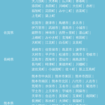
大刀洗町
大木町
広川町
香春町
添田町
糸田町
川崎町
大任町
赤村
福智町
苅田町
みやこ町
吉富町
上毛町
築上町
佐賀市
唐津市
鳥栖市
多久市
伊万里市
武雄市
鹿島市
小城市
佐賀県
嬉野市
神埼市
吉野ヶ里町
基山町
上峰町
みやき町
玄海町
有田町
大町町
江北町
白石町
太良町
長崎市
佐世保市
島原市
諫早市
大村市
平戸市
松浦市
対馬市
壱岐市
長崎県
五島市
西海市
雲仙市
南島原市
長与町
時津町
東彼杵町
川棚町
波佐見町
小値賀町
佐々町
新上五島町
熊本市中央区
熊本市東区
熊本市西区
熊本市南区
熊本市北区
八代市
人吉市
荒尾市
水俣市
玉名市
山鹿市
菊池市
宇土市
上天草市
宇城市
阿蘇市
天草市
合志市
美里町
玉東町
南関町
長洲町
和水町
大津町
菊陽町
熊本県