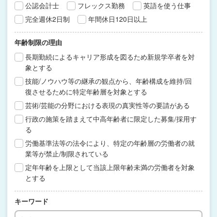
公認会計士
フレックス勤務
英語を使う仕事
完全週休2日制
年間休日120日以上
年齢制限の理由
長期勤続によるキャリア形成を図るため新規学卒者を対
象とする
技能/ノウハウ等の継承の観点から、年齢構成を維持/回
復させるために特定年齢層を対象とする
芸術/芸能の分野における表現の真実性等の要請がある
行政の施策を踏まえて中高年齢者に限定した募集/採用す
る
労働基準法等の法令により、特定の年齢層の労働者の就
業等が禁止/制限されている
定年年齢を上限として当該上限年齢未満の労働者を対象
とする
キーワード