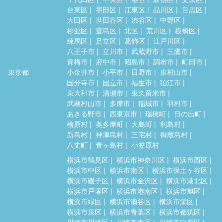
台東区
墨田区
江東区
品川区
目黒区
大田区
世田谷区
渋谷区
中野区
杉並区
豊島区
北区
荒川区
板橋区
練馬区
足立区
葛飾区
江戸川区
八王子市
立川市
武蔵野市
三鷹市
青梅市
府中市
昭島市
調布市
町田市
東京都
小金井市
小平市
日野市
東村山市
国分寺市
国立市
福生市
狛江市
東大和市
清瀬市
東久留米市
武蔵村山市
多摩市
稲城市
羽村市
あきる野市
西東京市
瑞穂町
日の出町
檜原村
奥多摩町
大島町
利島村
新島村
神津島村
三宅村
御蔵島村
八丈町
青ヶ島村
小笠原村
横浜市鶴見区
横浜市神奈川区
横浜市西区
横浜市中区
横浜市南区
横浜市保土ヶ谷区
横浜市磯子区
横浜市金沢区
横浜市港北区
横浜市戸塚区
横浜市港南区
横浜市旭区
横浜市緑区
横浜市瀬谷区
横浜市栄区
横浜市泉区
横浜市青葉区
横浜市都筑区
川崎市川崎区
川崎市幸区
川崎市中原区