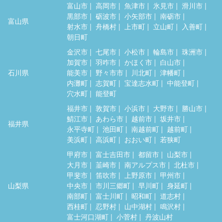
富山市
高岡市
魚津市
氷見市
滑川市
黒部市
砺波市
小矢部市
南砺市
富山県
射水市
舟橋村
上市町
立山町
入善町
朝日町
金沢市
七尾市
小松市
輪島市
珠洲市
加賀市
羽咋市
かほく市
白山市
石川県
能美市
野々市市
川北町
津幡町
内灘町
志賀町
宝達志水町
中能登町
穴水町
能登町
福井市
敦賀市
小浜市
大野市
勝山市
鯖江市
あわら市
越前市
坂井市
福井県
永平寺町
池田町
南越前町
越前町
美浜町
高浜町
おおい町
若狭町
甲府市
富士吉田市
都留市
山梨市
大月市
韮崎市
南アルプス市
北杜市
甲斐市
笛吹市
上野原市
甲州市
山梨県
中央市
市川三郷町
早川町
身延町
南部町
富士川町
昭和町
道志村
西桂町
忍野村
山中湖村
鳴沢村
富士河口湖町
小菅村
丹波山村