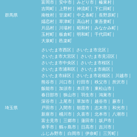
富岡市
安中市
みどり市
榛東村
吉岡町
上野村
神流町
下仁田町
群馬県
南牧村
甘楽町
中之条町
長野原町
嬬恋村
草津町
高山村
東吾妻町
片品村
川場村
昭和村
みなかみ町
玉村町
板倉町
明和町
千代田町
大泉町
邑楽町
さいたま市西区
さいたま市北区
さいたま市大宮区
さいたま市見沼区
さいたま市中央区
さいたま市桜区
さいたま市浦和区
さいたま市南区
さいたま市緑区
さいたま市岩槻区
川越市
熊谷市
川口市
行田市
秩父市
所沢市
飯能市
加須市
本庄市
東松山市
春日部市
狭山市
羽生市
鴻巣市
深谷市
上尾市
草加市
越谷市
蕨市
埼玉県
戸田市
入間市
朝霞市
志木市
和光市
新座市
桶川市
久喜市
北本市
八潮市
富士見市
三郷市
蓮田市
坂戸市
幸手市
鶴ヶ島市
日高市
吉川市
ふじみ野市
白岡市
伊奈町
三芳町