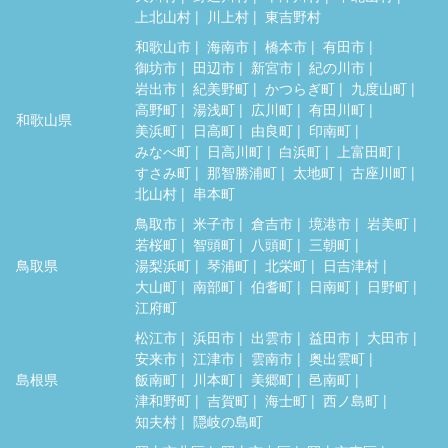
上北山村
川上村
東吉野村
和歌山市
海南市
橋本市
有田市
御坊市
田辺市
新宮市
紀の川市
岩出市
紀美野町
かつらぎ町
九度山町
高野町
湯浅町
広川町
有田川町
和歌山県
美浜町
日高町
由良町
印南町
みなべ町
日高川町
白浜町
上富田町
すさみ町
那智勝浦町
太地町
古座川町
北山村
串本町
鳥取市
米子市
倉吉市
境港市
岩美町
若桜町
智頭町
八頭町
三朝町
鳥取県
湯梨浜町
琴浦町
北栄町
日吉津村
大山町
南部町
伯耆町
日南町
日野町
江府町
松江市
浜田市
出雲市
益田市
大田市
安来市
江津市
雲南市
奥出雲町
島根県
飯南町
川本町
美郷町
邑南町
津和野町
吉賀町
海士町
西ノ島町
知夫村
隠岐の島町