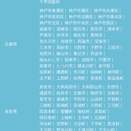
千早赤阪村
神戸市東灘区
神戸市灘区
神戸市兵庫区
神戸市長田区
神戸市須磨区
神戸市垂水区
神戸市北区
神戸市中央区
神戸市西区
姫路市
尼崎市
明石市
西宮市
洲本市
芦屋市
伊丹市
相生市
豊岡市
加古川市
赤穂市
西脇市
宝塚市
兵庫県
三木市
高砂市
川西市
小野市
三田市
加西市
篠山市
養父市
丹波市
南あわじ市
朝来市
淡路市
宍粟市
加東市
たつの市
猪名川町
多可町
稲美町
播磨町
市川町
福崎町
神河町
太子町
上郡町
佐用町
香美町
新温泉町
奈良市
大和高田市
大和郡山市
天理市
橿原市
桜井市
五條市
御所市
生駒市
香芝市
葛城市
宇陀市
山添村
平群町
三郷町
斑鳩町
安堵町
川西町
三宅町
奈良県
田原本町
曽爾村
御杖村
高取町
明日香村
上牧町
王寺町
広陵町
河合町
吉野町
大淀町
下市町
黒滝村
天川村
野迫川村
十津川村
下北山村