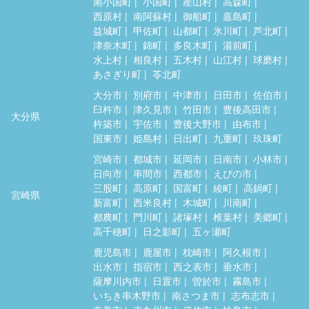
南小国町
小国町
産山村
高森町
西原村
南阿蘇村
御船町
嘉島町
益城町
甲佐町
山都町
氷川町
芦北町
津奈木町
錦町
多良木町
湯前町
水上村
相良村
五木村
山江村
球磨村
あさぎり町
苓北町
大分市
別府市
中津市
日田市
佐伯市
臼杵市
津久見市
竹田市
豊後高田市
大分県
杵築市
宇佐市
豊後大野市
由布市
国東市
姫島村
日出町
九重町
玖珠町
宮崎市
都城市
延岡市
日南市
小林市
日向市
串間市
西都市
えびの市
三股町
高原町
国富町
綾町
高鍋町
宮崎県
新富町
西米良村
木城町
川南町
都農町
門川町
諸塚村
椎葉村
美郷町
高千穂町
日之影町
五ヶ瀬町
鹿児島市
鹿屋市
枕崎市
阿久根市
出水市
指宿市
西之表市
垂水市
薩摩川内市
日置市
曽於市
霧島市
いちき串木野市
南さつま市
志布志市