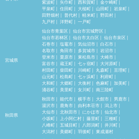
紫波町
矢巾町
西和賀町
金ケ崎町
平泉町
住田町
大槌町
山田町
岩泉町
田野畑村
普代村
軽米町
野田村
九戸村
洋野町
一戸町
仙台市青葉区
仙台市宮城野区
仙台市若林区
仙台市太白区
仙台市泉区
石巻市
塩竈市
気仙沼市
白石市
名取市
角田市
多賀城市
岩沼市
登米市
栗原市
東松島市
大崎市
宮城県
富谷市
蔵王町
七ヶ宿町
大河原町
村田町
柴田町
川崎町
丸森町
亘理町
山元町
松島町
七ヶ浜町
利府町
大和町
大郷町
大衡村
色麻町
加美町
涌谷町
美里町
女川町
南三陸町
秋田市
能代市
横手市
大館市
男鹿市
湯沢市
鹿角市
由利本荘市
潟上市
大仙市
北秋田市
にかほ市
仙北市
秋田県
小坂町
上小阿仁村
藤里町
三種町
八峰町
五城目町
八郎潟町
井川町
大潟村
美郷町
羽後町
東成瀬村