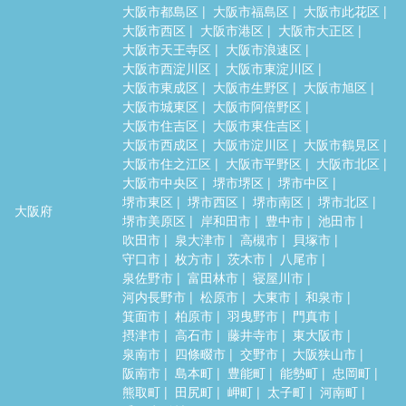
大阪市都島区
大阪市福島区
大阪市此花区
大阪市西区
大阪市港区
大阪市大正区
大阪市天王寺区
大阪市浪速区
大阪市西淀川区
大阪市東淀川区
大阪市東成区
大阪市生野区
大阪市旭区
大阪市城東区
大阪市阿倍野区
大阪市住吉区
大阪市東住吉区
大阪市西成区
大阪市淀川区
大阪市鶴見区
大阪市住之江区
大阪市平野区
大阪市北区
大阪市中央区
堺市堺区
堺市中区
堺市東区
堺市西区
堺市南区
堺市北区
大阪府
堺市美原区
岸和田市
豊中市
池田市
吹田市
泉大津市
高槻市
貝塚市
守口市
枚方市
茨木市
八尾市
泉佐野市
富田林市
寝屋川市
河内長野市
松原市
大東市
和泉市
箕面市
柏原市
羽曳野市
門真市
摂津市
高石市
藤井寺市
東大阪市
泉南市
四條畷市
交野市
大阪狭山市
阪南市
島本町
豊能町
能勢町
忠岡町
熊取町
田尻町
岬町
太子町
河南町