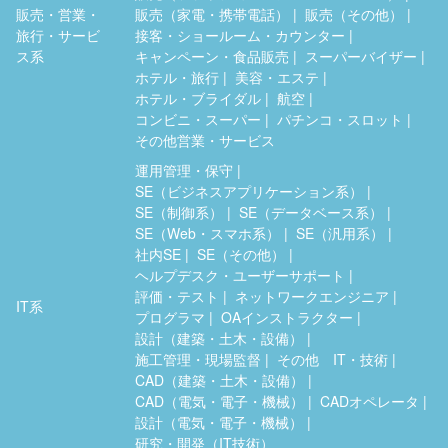
販売・営業・
販売（家電・携帯電話）
販売（その他）
旅行・サービ
接客・ショールーム・カウンター
ス系
キャンペーン・食品販売
スーパーバイザー
ホテル・旅行
美容・エステ
ホテル・ブライダル
航空
コンビニ・スーパー
パチンコ・スロット
その他営業・サービス
運用管理・保守
SE（ビジネスアプリケーション系）
SE（制御系）
SE（データベース系）
SE（Web・スマホ系）
SE（汎用系）
社内SE
SE（その他）
ヘルプデスク・ユーザーサポート
評価・テスト
ネットワークエンジニア
IT系
プログラマ
OAインストラクター
設計（建築・土木・設備）
施工管理・現場監督
その他 IT・技術
CAD（建築・土木・設備）
CAD（電気・電子・機械）
CADオペレータ
設計（電気・電子・機械）
研究・開発（IT技術）