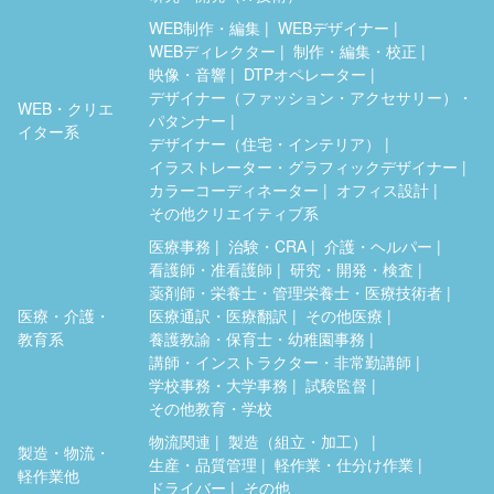
WEB制作・編集
WEBデザイナー
WEBディレクター
制作・編集・校正
映像・音響
DTPオペレーター
デザイナー（ファッション・アクセサリー）・
WEB・クリエ
パタンナー
イター系
デザイナー（住宅・インテリア）
イラストレーター・グラフィックデザイナー
カラーコーディネーター
オフィス設計
その他クリエイティブ系
医療事務
治験・CRA
介護・ヘルパー
看護師・准看護師
研究・開発・検査
薬剤師・栄養士・管理栄養士・医療技術者
医療・介護・
医療通訳・医療翻訳
その他医療
教育系
養護教諭・保育士・幼稚園事務
講師・インストラクター・非常勤講師
学校事務・大学事務
試験監督
その他教育・学校
物流関連
製造（組立・加工）
製造・物流・
生産・品質管理
軽作業・仕分け作業
軽作業他
ドライバー
その他