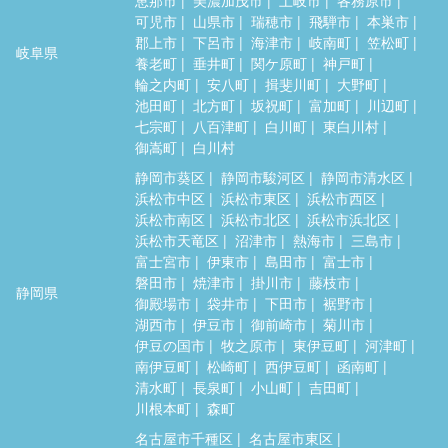
可児市
山県市
瑞穂市
飛騨市
本巣市
郡上市
下呂市
海津市
岐南町
笠松町
岐阜県
養老町
垂井町
関ケ原町
神戸町
輪之内町
安八町
揖斐川町
大野町
池田町
北方町
坂祝町
富加町
川辺町
七宗町
八百津町
白川町
東白川村
御嵩町
白川村
静岡市葵区
静岡市駿河区
静岡市清水区
浜松市中区
浜松市東区
浜松市西区
浜松市南区
浜松市北区
浜松市浜北区
浜松市天竜区
沼津市
熱海市
三島市
富士宮市
伊東市
島田市
富士市
磐田市
焼津市
掛川市
藤枝市
静岡県
御殿場市
袋井市
下田市
裾野市
湖西市
伊豆市
御前崎市
菊川市
伊豆の国市
牧之原市
東伊豆町
河津町
南伊豆町
松崎町
西伊豆町
函南町
清水町
長泉町
小山町
吉田町
川根本町
森町
名古屋市千種区
名古屋市東区