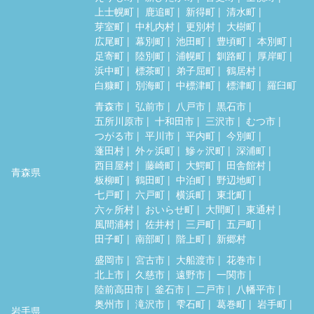
上士幌町
鹿追町
新得町
清水町
芽室町
中札内村
更別村
大樹町
広尾町
幕別町
池田町
豊頃町
本別町
足寄町
陸別町
浦幌町
釧路町
厚岸町
浜中町
標茶町
弟子屈町
鶴居村
白糠町
別海町
中標津町
標津町
羅臼町
青森市
弘前市
八戸市
黒石市
五所川原市
十和田市
三沢市
むつ市
つがる市
平川市
平内町
今別町
蓬田村
外ヶ浜町
鰺ヶ沢町
深浦町
西目屋村
藤崎町
大鰐町
田舎館村
青森県
板柳町
鶴田町
中泊町
野辺地町
七戸町
六戸町
横浜町
東北町
六ヶ所村
おいらせ町
大間町
東通村
風間浦村
佐井村
三戸町
五戸町
田子町
南部町
階上町
新郷村
盛岡市
宮古市
大船渡市
花巻市
北上市
久慈市
遠野市
一関市
陸前高田市
釜石市
二戸市
八幡平市
奥州市
滝沢市
雫石町
葛巻町
岩手町
岩手県