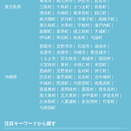
奄美市
南九州市
伊佐市
姶良市
鹿児島県
三島村
十島村
さつま町
長島町
湧水町
大崎町
東串良町
錦江町
南大隅町
肝付町
中種子町
南種子町
屋久島町
大和村
宇検村
瀬戸内町
龍郷町
喜界町
徳之島町
天城町
伊仙町
和泊町
知名町
与論町
那覇市
宜野湾市
石垣市
浦添市
名護市
糸満市
沖縄市
豊見城市
うるま市
宮古島市
南城市
国頭村
大宜味村
東村
今帰仁村
本部町
恩納村
宜野座村
金武町
伊江村
沖縄県
読谷村
嘉手納町
北谷町
北中城村
中城村
西原町
与那原町
南風原町
渡嘉敷村
座間味村
粟国村
渡名喜村
南大東村
北大東村
伊平屋村
伊是名村
久米島町
八重瀬町
多良間村
竹富町
与那国町
注目キーワードから探す