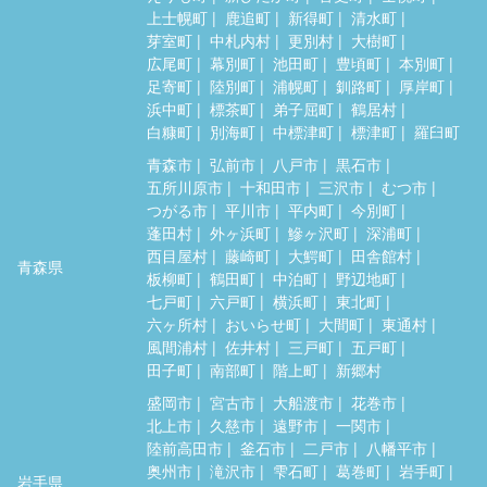
上士幌町
鹿追町
新得町
清水町
芽室町
中札内村
更別村
大樹町
広尾町
幕別町
池田町
豊頃町
本別町
足寄町
陸別町
浦幌町
釧路町
厚岸町
浜中町
標茶町
弟子屈町
鶴居村
白糠町
別海町
中標津町
標津町
羅臼町
青森市
弘前市
八戸市
黒石市
五所川原市
十和田市
三沢市
むつ市
つがる市
平川市
平内町
今別町
蓬田村
外ヶ浜町
鰺ヶ沢町
深浦町
西目屋村
藤崎町
大鰐町
田舎館村
青森県
板柳町
鶴田町
中泊町
野辺地町
七戸町
六戸町
横浜町
東北町
六ヶ所村
おいらせ町
大間町
東通村
風間浦村
佐井村
三戸町
五戸町
田子町
南部町
階上町
新郷村
盛岡市
宮古市
大船渡市
花巻市
北上市
久慈市
遠野市
一関市
陸前高田市
釜石市
二戸市
八幡平市
奥州市
滝沢市
雫石町
葛巻町
岩手町
岩手県