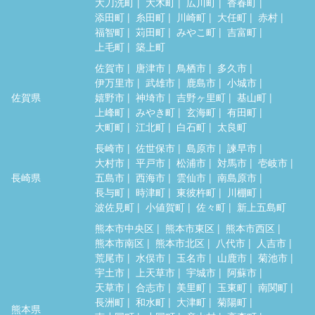
大刀洗町
大木町
広川町
香春町
添田町
糸田町
川崎町
大任町
赤村
福智町
苅田町
みやこ町
吉富町
上毛町
築上町
佐賀市
唐津市
鳥栖市
多久市
伊万里市
武雄市
鹿島市
小城市
佐賀県
嬉野市
神埼市
吉野ヶ里町
基山町
上峰町
みやき町
玄海町
有田町
大町町
江北町
白石町
太良町
長崎市
佐世保市
島原市
諫早市
大村市
平戸市
松浦市
対馬市
壱岐市
長崎県
五島市
西海市
雲仙市
南島原市
長与町
時津町
東彼杵町
川棚町
波佐見町
小値賀町
佐々町
新上五島町
熊本市中央区
熊本市東区
熊本市西区
熊本市南区
熊本市北区
八代市
人吉市
荒尾市
水俣市
玉名市
山鹿市
菊池市
宇土市
上天草市
宇城市
阿蘇市
天草市
合志市
美里町
玉東町
南関町
長洲町
和水町
大津町
菊陽町
熊本県