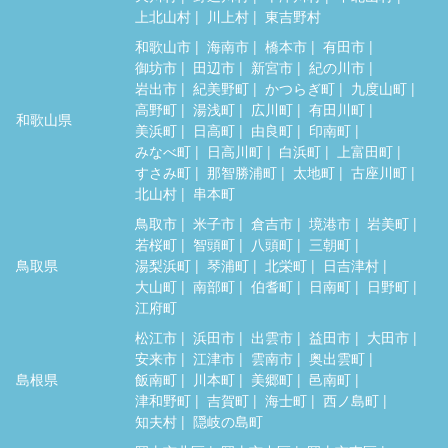
上北山村
川上村
東吉野村
和歌山市
海南市
橋本市
有田市
御坊市
田辺市
新宮市
紀の川市
岩出市
紀美野町
かつらぎ町
九度山町
高野町
湯浅町
広川町
有田川町
和歌山県
美浜町
日高町
由良町
印南町
みなべ町
日高川町
白浜町
上富田町
すさみ町
那智勝浦町
太地町
古座川町
北山村
串本町
鳥取市
米子市
倉吉市
境港市
岩美町
若桜町
智頭町
八頭町
三朝町
鳥取県
湯梨浜町
琴浦町
北栄町
日吉津村
大山町
南部町
伯耆町
日南町
日野町
江府町
松江市
浜田市
出雲市
益田市
大田市
安来市
江津市
雲南市
奥出雲町
島根県
飯南町
川本町
美郷町
邑南町
津和野町
吉賀町
海士町
西ノ島町
知夫村
隠岐の島町