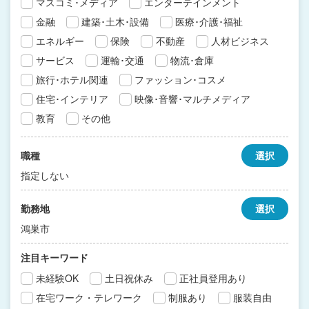
マスコミ･メディア
エンターテインメント
金融
建築･土木･設備
医療･介護･福祉
エネルギー
保険
不動産
人材ビジネス
サービス
運輸･交通
物流･倉庫
旅行･ホテル関連
ファッション･コスメ
住宅･インテリア
映像･音響･マルチメディア
教育
その他
職種
選択
指定しない
勤務地
選択
鴻巣市
注目キーワード
未経験OK
土日祝休み
正社員登用あり
在宅ワーク・テレワーク
制服あり
服装自由