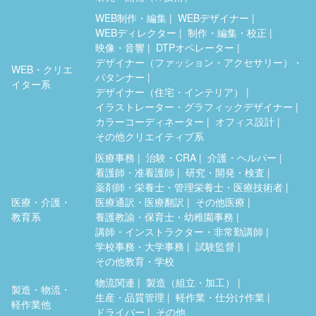
WEB制作・編集
WEBデザイナー
WEBディレクター
制作・編集・校正
映像・音響
DTPオペレーター
デザイナー（ファッション・アクセサリー）・
WEB・クリエ
パタンナー
イター系
デザイナー（住宅・インテリア）
イラストレーター・グラフィックデザイナー
カラーコーディネーター
オフィス設計
その他クリエイティブ系
医療事務
治験・CRA
介護・ヘルパー
看護師・准看護師
研究・開発・検査
薬剤師・栄養士・管理栄養士・医療技術者
医療・介護・
医療通訳・医療翻訳
その他医療
教育系
養護教諭・保育士・幼稚園事務
講師・インストラクター・非常勤講師
学校事務・大学事務
試験監督
その他教育・学校
物流関連
製造（組立・加工）
製造・物流・
生産・品質管理
軽作業・仕分け作業
軽作業他
ドライバー
その他