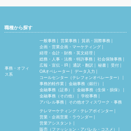
職種から探す
一般事務
営業事務
貿易・国際事務
企画・営業企画・マーケティング
経理・会計・財務・英文経理
総務・人事・法務・特許事務
社会保険事務
広報・宣伝・IR
通訳・翻訳
秘書
受付
事務・オフィ
OAオペレーター
データ入力
ス系
コールセンター（テレフォンオペレーター）
事務的軽作業
金融事務（銀行）
金融事務（証券）
金融事務（生保・損保）
金融事務（その他）
学校事務
アパレル事務
その他オフィスワーク・事務
テレマーケティング・テレアポインター
営業・企画営業・ラウンダー
営業アシスタント
販売（ファッション・アパレル・コスメ）