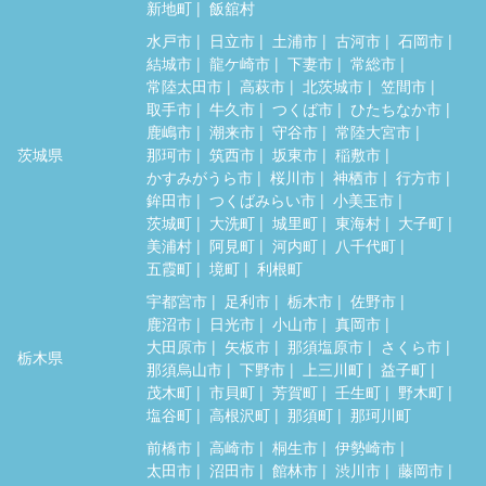
新地町
飯舘村
水戸市
日立市
土浦市
古河市
石岡市
結城市
龍ケ崎市
下妻市
常総市
常陸太田市
高萩市
北茨城市
笠間市
取手市
牛久市
つくば市
ひたちなか市
鹿嶋市
潮来市
守谷市
常陸大宮市
茨城県
那珂市
筑西市
坂東市
稲敷市
かすみがうら市
桜川市
神栖市
行方市
鉾田市
つくばみらい市
小美玉市
茨城町
大洗町
城里町
東海村
大子町
美浦村
阿見町
河内町
八千代町
五霞町
境町
利根町
宇都宮市
足利市
栃木市
佐野市
鹿沼市
日光市
小山市
真岡市
大田原市
矢板市
那須塩原市
さくら市
栃木県
那須烏山市
下野市
上三川町
益子町
茂木町
市貝町
芳賀町
壬生町
野木町
塩谷町
高根沢町
那須町
那珂川町
前橋市
高崎市
桐生市
伊勢崎市
太田市
沼田市
館林市
渋川市
藤岡市