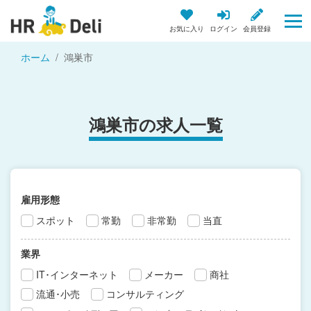
お気に入り
ログイン
会員登録
ホーム
鴻巣市
鴻巣市の求人一覧
雇用形態
スポット
常勤
非常勤
当直
業界
IT･インターネット
メーカー
商社
流通･小売
コンサルティング