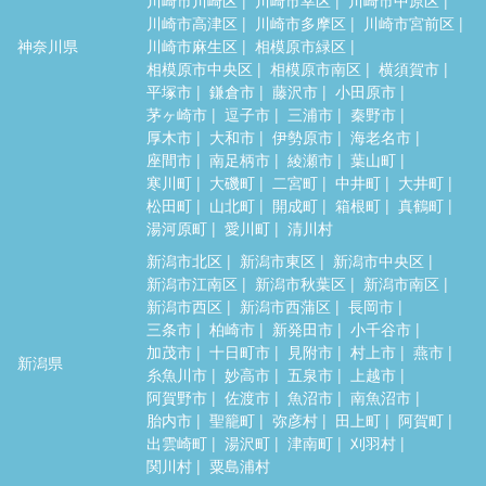
川崎市高津区
川崎市多摩区
川崎市宮前区
神奈川県
川崎市麻生区
相模原市緑区
相模原市中央区
相模原市南区
横須賀市
平塚市
鎌倉市
藤沢市
小田原市
茅ヶ崎市
逗子市
三浦市
秦野市
厚木市
大和市
伊勢原市
海老名市
座間市
南足柄市
綾瀬市
葉山町
寒川町
大磯町
二宮町
中井町
大井町
松田町
山北町
開成町
箱根町
真鶴町
湯河原町
愛川町
清川村
新潟市北区
新潟市東区
新潟市中央区
新潟市江南区
新潟市秋葉区
新潟市南区
新潟市西区
新潟市西蒲区
長岡市
三条市
柏崎市
新発田市
小千谷市
加茂市
十日町市
見附市
村上市
燕市
新潟県
糸魚川市
妙高市
五泉市
上越市
阿賀野市
佐渡市
魚沼市
南魚沼市
胎内市
聖籠町
弥彦村
田上町
阿賀町
出雲崎町
湯沢町
津南町
刈羽村
関川村
粟島浦村