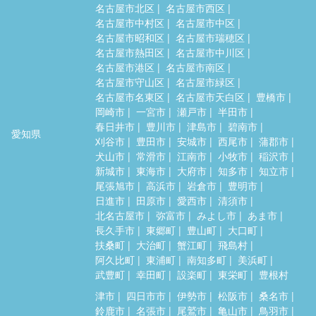
名古屋市北区
名古屋市西区
名古屋市中村区
名古屋市中区
名古屋市昭和区
名古屋市瑞穂区
名古屋市熱田区
名古屋市中川区
名古屋市港区
名古屋市南区
名古屋市守山区
名古屋市緑区
名古屋市名東区
名古屋市天白区
豊橋市
岡崎市
一宮市
瀬戸市
半田市
春日井市
豊川市
津島市
碧南市
愛知県
刈谷市
豊田市
安城市
西尾市
蒲郡市
犬山市
常滑市
江南市
小牧市
稲沢市
新城市
東海市
大府市
知多市
知立市
尾張旭市
高浜市
岩倉市
豊明市
日進市
田原市
愛西市
清須市
北名古屋市
弥富市
みよし市
あま市
長久手市
東郷町
豊山町
大口町
扶桑町
大治町
蟹江町
飛島村
阿久比町
東浦町
南知多町
美浜町
武豊町
幸田町
設楽町
東栄町
豊根村
津市
四日市市
伊勢市
松阪市
桑名市
鈴鹿市
名張市
尾鷲市
亀山市
鳥羽市