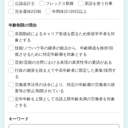
公認会計士
フレックス勤務
英語を使う仕事
完全週休2日制
年間休日120日以上
年齢制限の理由
長期勤続によるキャリア形成を図るため新規学卒者を対
象とする
技能/ノウハウ等の継承の観点から、年齢構成を維持/回
復させるために特定年齢層を対象とする
芸術/芸能の分野における表現の真実性等の要請がある
行政の施策を踏まえて中高年齢者に限定した募集/採用す
る
労働基準法等の法令により、特定の年齢層の労働者の就
業等が禁止/制限されている
定年年齢を上限として当該上限年齢未満の労働者を対象
とする
キーワード