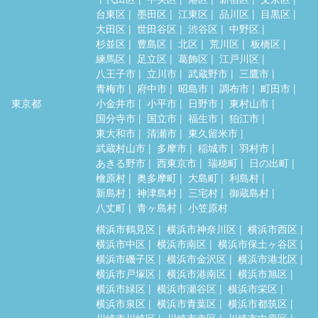
台東区
墨田区
江東区
品川区
目黒区
大田区
世田谷区
渋谷区
中野区
杉並区
豊島区
北区
荒川区
板橋区
練馬区
足立区
葛飾区
江戸川区
八王子市
立川市
武蔵野市
三鷹市
青梅市
府中市
昭島市
調布市
町田市
東京都
小金井市
小平市
日野市
東村山市
国分寺市
国立市
福生市
狛江市
東大和市
清瀬市
東久留米市
武蔵村山市
多摩市
稲城市
羽村市
あきる野市
西東京市
瑞穂町
日の出町
檜原村
奥多摩町
大島町
利島村
新島村
神津島村
三宅村
御蔵島村
八丈町
青ヶ島村
小笠原村
横浜市鶴見区
横浜市神奈川区
横浜市西区
横浜市中区
横浜市南区
横浜市保土ヶ谷区
横浜市磯子区
横浜市金沢区
横浜市港北区
横浜市戸塚区
横浜市港南区
横浜市旭区
横浜市緑区
横浜市瀬谷区
横浜市栄区
横浜市泉区
横浜市青葉区
横浜市都筑区
川崎市川崎区
川崎市幸区
川崎市中原区