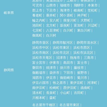
可児市
山県市
瑞穂市
飛騨市
本巣市
郡上市
下呂市
海津市
岐南町
笠松町
岐阜県
養老町
垂井町
関ケ原町
神戸町
輪之内町
安八町
揖斐川町
大野町
池田町
北方町
坂祝町
富加町
川辺町
七宗町
八百津町
白川町
東白川村
御嵩町
白川村
静岡市葵区
静岡市駿河区
静岡市清水区
浜松市中区
浜松市東区
浜松市西区
浜松市南区
浜松市北区
浜松市浜北区
浜松市天竜区
沼津市
熱海市
三島市
富士宮市
伊東市
島田市
富士市
磐田市
焼津市
掛川市
藤枝市
静岡県
御殿場市
袋井市
下田市
裾野市
湖西市
伊豆市
御前崎市
菊川市
伊豆の国市
牧之原市
東伊豆町
河津町
南伊豆町
松崎町
西伊豆町
函南町
清水町
長泉町
小山町
吉田町
川根本町
森町
名古屋市千種区
名古屋市東区