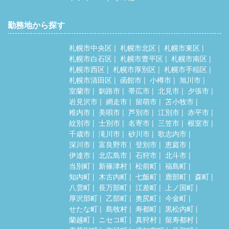
勤務地から探す
札幌市中央区
札幌市北区
札幌市東区
札幌市白石区
札幌市豊平区
札幌市南区
札幌市西区
札幌市厚別区
札幌市手稲区
札幌市清田区
函館市
小樽市
旭川市
室蘭市
釧路市
帯広市
北見市
夕張市
岩見沢市
網走市
留萌市
苫小牧市
稚内市
美唄市
芦別市
江別市
赤平市
紋別市
士別市
名寄市
三笠市
根室市
千歳市
滝川市
砂川市
歌志内市
深川市
富良野市
登別市
恵庭市
伊達市
北広島市
石狩市
北斗市
当別町
新篠津村
松前町
福島町
知内町
木古内町
七飯町
鹿部町
森町
八雲町
長万部町
江差町
上ノ国町
厚沢部町
乙部町
奥尻町
今金町
せたな町
島牧村
寿都町
黒松内町
蘭越町
ニセコ町
真狩村
留寿都村