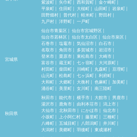
紫波町
矢巾町
西和賀町
金ケ崎町
平泉町
住田町
大槌町
山田町
岩泉町
田野畑村
普代村
軽米町
野田村
九戸村
洋野町
一戸町
仙台市青葉区
仙台市宮城野区
仙台市若林区
仙台市太白区
仙台市泉区
石巻市
塩竈市
気仙沼市
白石市
名取市
角田市
多賀城市
岩沼市
登米市
栗原市
東松島市
大崎市
宮城県
富谷市
蔵王町
七ヶ宿町
大河原町
村田町
柴田町
川崎町
丸森町
亘理町
山元町
松島町
七ヶ浜町
利府町
大和町
大郷町
大衡村
色麻町
加美町
涌谷町
美里町
女川町
南三陸町
秋田市
能代市
横手市
大館市
男鹿市
湯沢市
鹿角市
由利本荘市
潟上市
大仙市
北秋田市
にかほ市
仙北市
秋田県
小坂町
上小阿仁村
藤里町
三種町
八峰町
五城目町
八郎潟町
井川町
大潟村
美郷町
羽後町
東成瀬村