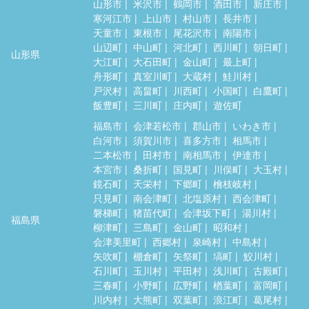
山形市
米沢市
鶴岡市
酒田市
新庄市
寒河江市
上山市
村山市
長井市
天童市
東根市
尾花沢市
南陽市
山辺町
中山町
河北町
西川町
朝日町
山形県
大江町
大石田町
金山町
最上町
舟形町
真室川町
大蔵村
鮭川村
戸沢村
高畠町
川西町
小国町
白鷹町
飯豊町
三川町
庄内町
遊佐町
福島市
会津若松市
郡山市
いわき市
白河市
須賀川市
喜多方市
相馬市
二本松市
田村市
南相馬市
伊達市
本宮市
桑折町
国見町
川俣町
大玉村
鏡石町
天栄村
下郷町
檜枝岐村
只見町
南会津町
北塩原村
西会津町
磐梯町
猪苗代町
会津坂下町
湯川村
福島県
柳津町
三島町
金山町
昭和村
会津美里町
西郷村
泉崎村
中島村
矢吹町
棚倉町
矢祭町
塙町
鮫川村
石川町
玉川村
平田村
浅川町
古殿町
三春町
小野町
広野町
楢葉町
富岡町
川内村
大熊町
双葉町
浪江町
葛尾村