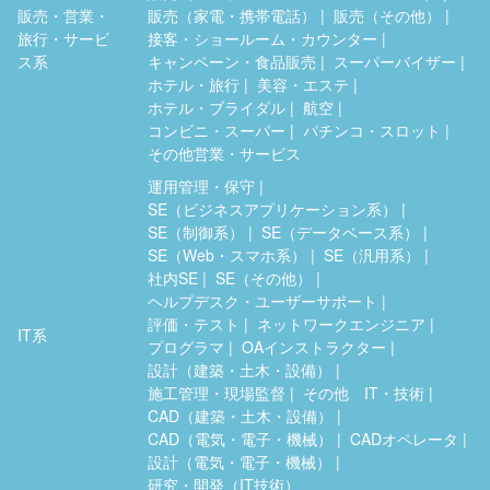
販売・営業・
販売（家電・携帯電話）
販売（その他）
旅行・サービ
接客・ショールーム・カウンター
ス系
キャンペーン・食品販売
スーパーバイザー
ホテル・旅行
美容・エステ
ホテル・ブライダル
航空
コンビニ・スーパー
パチンコ・スロット
その他営業・サービス
運用管理・保守
SE（ビジネスアプリケーション系）
SE（制御系）
SE（データベース系）
SE（Web・スマホ系）
SE（汎用系）
社内SE
SE（その他）
ヘルプデスク・ユーザーサポート
評価・テスト
ネットワークエンジニア
IT系
プログラマ
OAインストラクター
設計（建築・土木・設備）
施工管理・現場監督
その他 IT・技術
CAD（建築・土木・設備）
CAD（電気・電子・機械）
CADオペレータ
設計（電気・電子・機械）
研究・開発（IT技術）