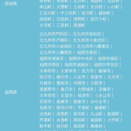
田野町
安田町
北川村
馬路村
芸西村
高知県
本山町
大豊町
土佐町
大川村
いの町
仁淀川町
中土佐町
佐川町
越知町
梼原町
日高村
津野町
四万十町
大月町
三原村
黒潮町
北九州市門司区
北九州市若松区
北九州市戸畑区
北九州市小倉北区
北九州市小倉南区
北九州市八幡東区
北九州市八幡西区
福岡市東区
福岡市博多区
福岡市中央区
福岡市南区
福岡市西区
福岡市城南区
福岡市早良区
大牟田市
久留米市
直方市
飯塚市
田川市
柳川市
八女市
筑後市
大川市
行橋市
豊前市
中間市
小郡市
筑紫野市
春日市
大野城市
宗像市
福岡県
太宰府市
古賀市
福津市
うきは市
宮若市
嘉麻市
朝倉市
みやま市
糸島市
那珂川市
宇美町
篠栗町
志免町
須恵町
新宮町
久山町
粕屋町
芦屋町
水巻町
岡垣町
遠賀町
小竹町
鞍手町
桂川町
筑前町
東峰村