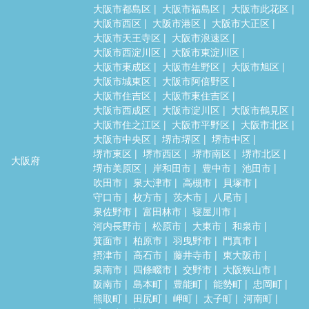
大阪市都島区
大阪市福島区
大阪市此花区
大阪市西区
大阪市港区
大阪市大正区
大阪市天王寺区
大阪市浪速区
大阪市西淀川区
大阪市東淀川区
大阪市東成区
大阪市生野区
大阪市旭区
大阪市城東区
大阪市阿倍野区
大阪市住吉区
大阪市東住吉区
大阪市西成区
大阪市淀川区
大阪市鶴見区
大阪市住之江区
大阪市平野区
大阪市北区
大阪市中央区
堺市堺区
堺市中区
堺市東区
堺市西区
堺市南区
堺市北区
大阪府
堺市美原区
岸和田市
豊中市
池田市
吹田市
泉大津市
高槻市
貝塚市
守口市
枚方市
茨木市
八尾市
泉佐野市
富田林市
寝屋川市
河内長野市
松原市
大東市
和泉市
箕面市
柏原市
羽曳野市
門真市
摂津市
高石市
藤井寺市
東大阪市
泉南市
四條畷市
交野市
大阪狭山市
阪南市
島本町
豊能町
能勢町
忠岡町
熊取町
田尻町
岬町
太子町
河南町