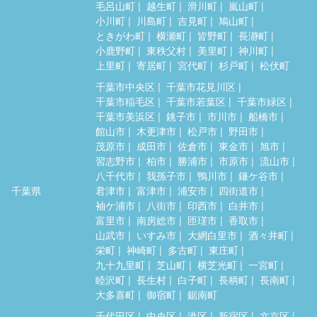
毛呂山町
越生町
滑川町
嵐山町
小川町
川島町
吉見町
鳩山町
ときがわ町
横瀬町
皆野町
長瀞町
小鹿野町
東秩父村
美里町
神川町
上里町
寄居町
宮代町
杉戸町
松伏町
千葉市中央区
千葉市花見川区
千葉市稲毛区
千葉市若葉区
千葉市緑区
千葉市美浜区
銚子市
市川市
船橋市
館山市
木更津市
松戸市
野田市
茂原市
成田市
佐倉市
東金市
旭市
習志野市
柏市
勝浦市
市原市
流山市
八千代市
我孫子市
鴨川市
鎌ケ谷市
千葉県
君津市
富津市
浦安市
四街道市
袖ケ浦市
八街市
印西市
白井市
富里市
南房総市
匝瑳市
香取市
山武市
いすみ市
大網白里市
酒々井町
栄町
神崎町
多古町
東庄町
九十九里町
芝山町
横芝光町
一宮町
睦沢町
長生村
白子町
長柄町
長南町
大多喜町
御宿町
鋸南町
千代田区
中央区
港区
新宿区
文京区