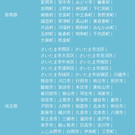
富岡市
安中市
みどり市
榛東村
吉岡町
上野村
神流町
下仁田町
群馬県
南牧村
甘楽町
中之条町
長野原町
嬬恋村
草津町
高山村
東吾妻町
片品村
川場村
昭和村
みなかみ町
玉村町
板倉町
明和町
千代田町
大泉町
邑楽町
さいたま市西区
さいたま市北区
さいたま市大宮区
さいたま市見沼区
さいたま市中央区
さいたま市桜区
さいたま市浦和区
さいたま市南区
さいたま市緑区
さいたま市岩槻区
川越市
熊谷市
川口市
行田市
秩父市
所沢市
飯能市
加須市
本庄市
東松山市
春日部市
狭山市
羽生市
鴻巣市
深谷市
上尾市
草加市
越谷市
蕨市
埼玉県
戸田市
入間市
朝霞市
志木市
和光市
新座市
桶川市
久喜市
北本市
八潮市
富士見市
三郷市
蓮田市
坂戸市
幸手市
鶴ヶ島市
日高市
吉川市
ふじみ野市
白岡市
伊奈町
三芳町