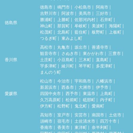
徳島市
鳴門市
小松島市
阿南市
吉野川市
阿波市
美馬市
三好市
勝浦町
上勝町
佐那河内村
石井町
徳島県
神山町
那賀町
牟岐町
美波町
海陽町
松茂町
北島町
藍住町
板野町
上板町
つるぎ町
東みよし町
高松市
丸亀市
坂出市
善通寺市
観音寺市
さぬき市
東かがわ市
三豊市
香川県
土庄町
小豆島町
三木町
直島町
宇多津町
綾川町
琴平町
多度津町
まんのう町
松山市
今治市
宇和島市
八幡浜市
新居浜市
西条市
大洲市
伊予市
愛媛県
四国中央市
西予市
東温市
上島町
久万高原町
松前町
砥部町
内子町
伊方町
松野町
鬼北町
愛南町
高知市
室戸市
安芸市
南国市
土佐市
須崎市
宿毛市
土佐清水市
四万十市
香南市
香美市
東洋町
奈半利町