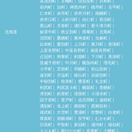
喜茂別町
京極町
倶知安町
共和町
岩内町
泊村
神恵内村
積丹町
古平町
仁木町
余市町
赤井川村
南幌町
奈井江町
上砂川町
由仁町
長沼町
栗山町
月形町
浦臼町
新十津川町
北海道
妹背牛町
秩父別町
雨竜町
北竜町
沼田町
鷹栖町
東神楽町
当麻町
比布町
愛別町
上川町
東川町
美瑛町
上富良野町
中富良野町
南富良野町
占冠村
和寒町
剣淵町
下川町
美深町
音威子府村
中川町
幌加内町
増毛町
小平町
苫前町
羽幌町
初山別村
遠別町
天塩町
猿払村
浜頓別町
中頓別町
枝幸町
豊富町
礼文町
利尻町
利尻富士町
幌延町
美幌町
津別町
斜里町
清里町
小清水町
訓子府町
置戸町
佐呂間町
遠軽町
湧別町
滝上町
興部町
西興部村
雄武町
大空町
豊浦町
壮瞥町
白老町
厚真町
洞爺湖町
安平町
むかわ町
日高町
平取町
新冠町
浦河町
様似町
えりも町
新ひだか町
音更町
士幌町