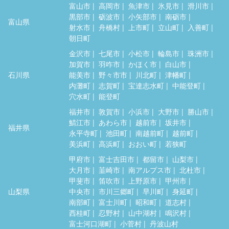
富山市
高岡市
魚津市
氷見市
滑川市
黒部市
砺波市
小矢部市
南砺市
富山県
射水市
舟橋村
上市町
立山町
入善町
朝日町
金沢市
七尾市
小松市
輪島市
珠洲市
加賀市
羽咋市
かほく市
白山市
石川県
能美市
野々市市
川北町
津幡町
内灘町
志賀町
宝達志水町
中能登町
穴水町
能登町
福井市
敦賀市
小浜市
大野市
勝山市
鯖江市
あわら市
越前市
坂井市
福井県
永平寺町
池田町
南越前町
越前町
美浜町
高浜町
おおい町
若狭町
甲府市
富士吉田市
都留市
山梨市
大月市
韮崎市
南アルプス市
北杜市
甲斐市
笛吹市
上野原市
甲州市
山梨県
中央市
市川三郷町
早川町
身延町
南部町
富士川町
昭和町
道志村
西桂町
忍野村
山中湖村
鳴沢村
富士河口湖町
小菅村
丹波山村