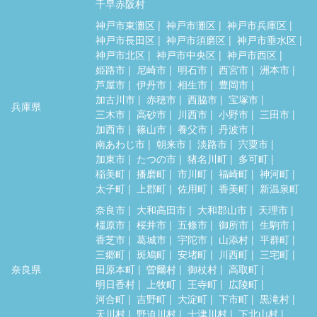
千早赤阪村
神戸市東灘区
神戸市灘区
神戸市兵庫区
神戸市長田区
神戸市須磨区
神戸市垂水区
神戸市北区
神戸市中央区
神戸市西区
姫路市
尼崎市
明石市
西宮市
洲本市
芦屋市
伊丹市
相生市
豊岡市
加古川市
赤穂市
西脇市
宝塚市
兵庫県
三木市
高砂市
川西市
小野市
三田市
加西市
篠山市
養父市
丹波市
南あわじ市
朝来市
淡路市
宍粟市
加東市
たつの市
猪名川町
多可町
稲美町
播磨町
市川町
福崎町
神河町
太子町
上郡町
佐用町
香美町
新温泉町
奈良市
大和高田市
大和郡山市
天理市
橿原市
桜井市
五條市
御所市
生駒市
香芝市
葛城市
宇陀市
山添村
平群町
三郷町
斑鳩町
安堵町
川西町
三宅町
奈良県
田原本町
曽爾村
御杖村
高取町
明日香村
上牧町
王寺町
広陵町
河合町
吉野町
大淀町
下市町
黒滝村
天川村
野迫川村
十津川村
下北山村