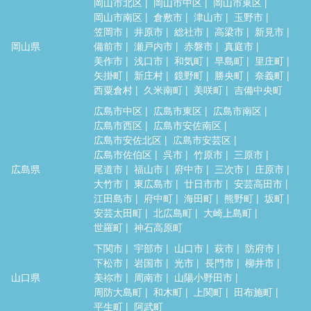
岡山市北区
岡山市中区
岡山市東区
岡山市南区
倉敷市
津山市
玉野市
笠岡市
井原市
総社市
高梁市
新見市
岡山県
備前市
瀬戸内市
赤磐市
真庭市
美作市
浅口市
和気町
早島町
里庄町
矢掛町
新庄村
鏡野町
勝央町
奈義町
西粟倉村
久米南町
美咲町
吉備中央町
広島市中区
広島市東区
広島市南区
広島市西区
広島市安佐南区
広島市安佐北区
広島市安芸区
広島市佐伯区
呉市
竹原市
三原市
広島県
尾道市
福山市
府中市
三次市
庄原市
大竹市
東広島市
廿日市市
安芸高田市
江田島市
府中町
海田町
熊野町
坂町
安芸太田町
北広島町
大崎上島町
世羅町
神石高原町
下関市
宇部市
山口市
萩市
防府市
下松市
岩国市
光市
長門市
柳井市
山口県
美祢市
周南市
山陽小野田市
周防大島町
和木町
上関町
田布施町
平生町
阿武町