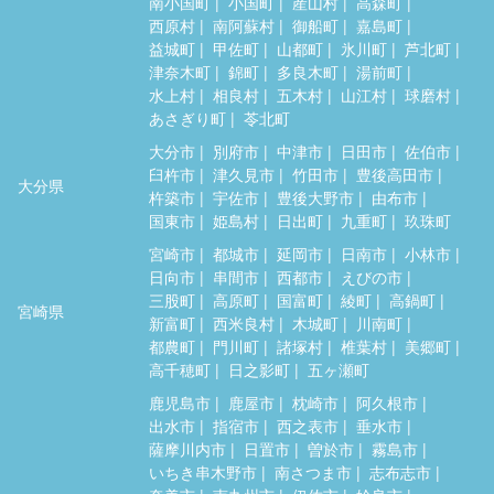
南小国町
小国町
産山村
高森町
西原村
南阿蘇村
御船町
嘉島町
益城町
甲佐町
山都町
氷川町
芦北町
津奈木町
錦町
多良木町
湯前町
水上村
相良村
五木村
山江村
球磨村
あさぎり町
苓北町
大分市
別府市
中津市
日田市
佐伯市
臼杵市
津久見市
竹田市
豊後高田市
大分県
杵築市
宇佐市
豊後大野市
由布市
国東市
姫島村
日出町
九重町
玖珠町
宮崎市
都城市
延岡市
日南市
小林市
日向市
串間市
西都市
えびの市
三股町
高原町
国富町
綾町
高鍋町
宮崎県
新富町
西米良村
木城町
川南町
都農町
門川町
諸塚村
椎葉村
美郷町
高千穂町
日之影町
五ヶ瀬町
鹿児島市
鹿屋市
枕崎市
阿久根市
出水市
指宿市
西之表市
垂水市
薩摩川内市
日置市
曽於市
霧島市
いちき串木野市
南さつま市
志布志市