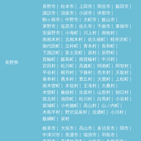
長野市
松本市
上田市
岡谷市
飯田市
諏訪市
須坂市
小諸市
伊那市
駒ヶ根市
中野市
大町市
飯山市
茅野市
塩尻市
佐久市
千曲市
東御市
安曇野市
小海町
川上村
南牧村
南相木村
北相木村
佐久穂町
軽井沢町
御代田町
立科町
青木村
長和町
下諏訪町
富士見町
原村
辰野町
箕輪町
飯島町
南箕輪村
中川村
長野県
宮田村
松川町
高森町
阿南町
阿智村
平谷村
根羽村
下條村
売木村
天龍村
泰阜村
喬木村
豊丘村
大鹿村
上松町
南木曽町
木祖村
王滝村
大桑村
木曽町
麻績村
生坂村
山形村
朝日村
筑北村
池田町
松川村
白馬村
小谷村
坂城町
小布施町
高山村
山ノ内町
木島平村
野沢温泉村
信濃町
小川村
飯綱町
栄村
岐阜市
大垣市
高山市
多治見市
関市
中津川市
美濃市
瑞浪市
羽島市
恵那市
美濃加茂市
土岐市
各務原市