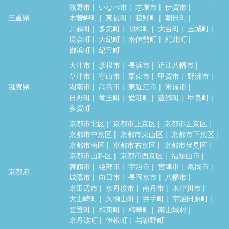
熊野市
いなべ市
志摩市
伊賀市
三重県
木曽岬町
東員町
菰野町
朝日町
川越町
多気町
明和町
大台町
玉城町
度会町
大紀町
南伊勢町
紀北町
御浜町
紀宝町
大津市
彦根市
長浜市
近江八幡市
草津市
守山市
栗東市
甲賀市
野洲市
滋賀県
湖南市
高島市
東近江市
米原市
日野町
竜王町
愛荘町
豊郷町
甲良町
多賀町
京都市北区
京都市上京区
京都市左京区
京都市中京区
京都市東山区
京都市下京区
京都市南区
京都市右京区
京都市伏見区
京都市山科区
京都市西京区
福知山市
舞鶴市
綾部市
宇治市
宮津市
亀岡市
京都府
城陽市
向日市
長岡京市
八幡市
京田辺市
京丹後市
南丹市
木津川市
大山崎町
久御山町
井手町
宇治田原町
笠置町
和束町
精華町
南山城村
京丹波町
伊根町
与謝野町