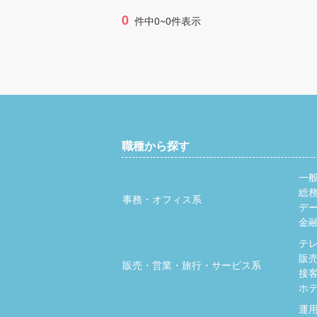
0
件中0~0件表示
職種から探す
一
総
事務・オフィス系
デ
金
テ
販
販売・営業・旅行・サービス系
接
ホ
運