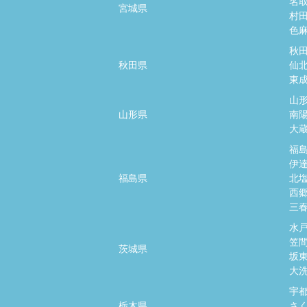
名
宮城県
村
色
秋
秋田県
仙
東
山
山形県
南
大
福
伊
福島県
北
西
三
水
笠
茨城県
坂
大
宇
栃木県
さ