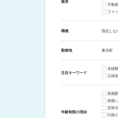
業界
不動
ファッ
職種
指定しな
勤務地
東庄町
未経験
注目キーワード
公認
長期
技能
芸術
年齢制限の理由
行政