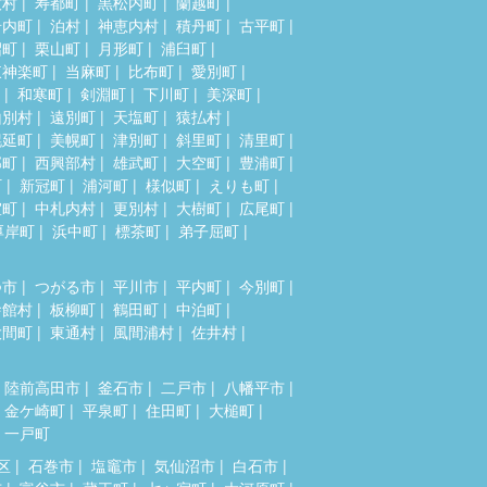
牧村
寿都町
黒松内町
蘭越町
岩内町
泊村
神恵内村
積丹町
古平町
沼町
栗山町
月形町
浦臼町
東神楽町
当麻町
比布町
愛別町
和寒町
剣淵町
下川町
美深町
山別村
遠別町
天塩町
猿払村
幌延町
美幌町
津別町
斜里町
清里町
部町
西興部村
雄武町
大空町
豊浦町
町
新冠町
浦河町
様似町
えりも町
室町
中札内村
更別村
大樹町
広尾町
厚岸町
浜中町
標茶町
弟子屈町
つ市
つがる市
平川市
平内町
今別町
舎館村
板柳町
鶴田町
中泊町
大間町
東通村
風間浦村
佐井村
陸前高田市
釜石市
二戸市
八幡平市
金ケ崎町
平泉町
住田町
大槌町
一戸町
区
石巻市
塩竈市
気仙沼市
白石市