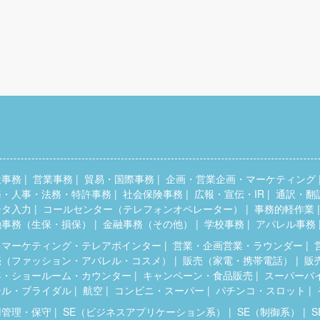
般事務
営業事務
貿易・国際事務
企画・営業企画・マーケティング
務・人事・法務・特許事務
社会保険事務
広報・宣伝・IR
通訳・翻
ータ入力
コールセンター（テレフォンオペレーター）
事務的軽作業
融事務（生保・損保）
金融事務（その他）
学校事務
アパレル事務
レマーケティング・テレアポインター
営業・企画営業・ラウンダー
売（ファッション・アパレル・コスメ）
販売（家電・携帯電話）
販
客・ショールーム・カウンター
キャンペーン・食品販売
スーパーバ
テル・ブライダル
航空
コンビニ・スーパー
パチンコ・スロット
用管理・保守
SE（ビジネスアプリケーション系）
SE（制御系）