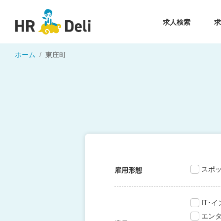
求人検索
ホーム
東庄町
スポ
雇用形態
IT･
エン