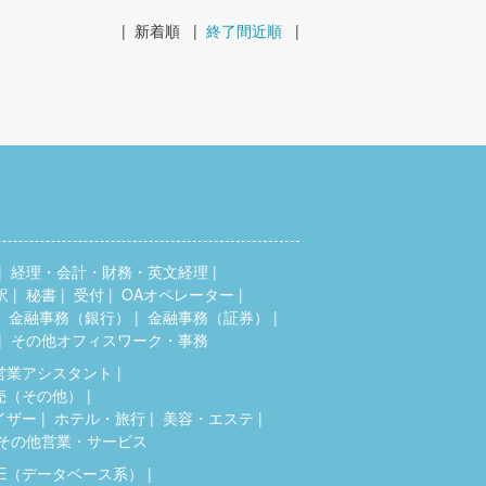
|
新着順
|
終了間近順
|
経理・会計・財務・英文経理
訳
秘書
受付
OAオペレーター
金融事務（銀行）
金融事務（証券）
その他オフィスワーク・事務
営業アシスタント
売（その他）
イザー
ホテル・旅行
美容・エステ
その他営業・サービス
SE（データベース系）