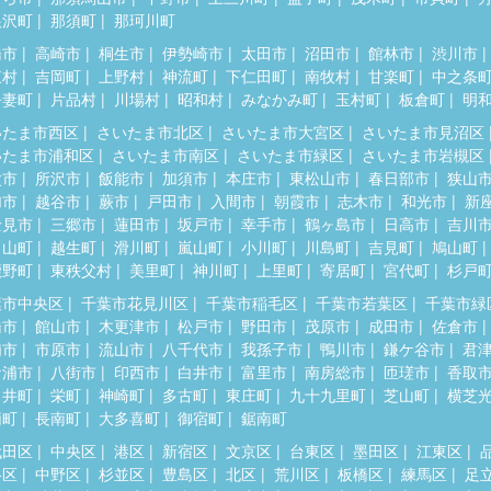
根沢町
那須町
那珂川町
橋市
高崎市
桐生市
伊勢崎市
太田市
沼田市
館林市
渋川市
東村
吉岡町
上野村
神流町
下仁田町
南牧村
甘楽町
中之条
吾妻町
片品村
川場村
昭和村
みなかみ町
玉村町
板倉町
明
いたま市西区
さいたま市北区
さいたま市大宮区
さいたま市見沼区
いたま市浦和区
さいたま市南区
さいたま市緑区
さいたま市岩槻区
父市
所沢市
飯能市
加須市
本庄市
東松山市
春日部市
狭山
加市
越谷市
蕨市
戸田市
入間市
朝霞市
志木市
和光市
新
士見市
三郷市
蓮田市
坂戸市
幸手市
鶴ヶ島市
日高市
吉川
呂山町
越生町
滑川町
嵐山町
小川町
川島町
吉見町
鳩山町
鹿野町
東秩父村
美里町
神川町
上里町
寄居町
宮代町
杉戸
葉市中央区
千葉市花見川区
千葉市稲毛区
千葉市若葉区
千葉市緑
橋市
館山市
木更津市
松戸市
野田市
茂原市
成田市
佐倉市
浦市
市原市
流山市
八千代市
我孫子市
鴨川市
鎌ケ谷市
君
ケ浦市
八街市
印西市
白井市
富里市
南房総市
匝瑳市
香取
々井町
栄町
神崎町
多古町
東庄町
九十九里町
芝山町
横芝
柄町
長南町
大多喜町
御宿町
鋸南町
代田区
中央区
港区
新宿区
文京区
台東区
墨田区
江東区
谷区
中野区
杉並区
豊島区
北区
荒川区
板橋区
練馬区
足