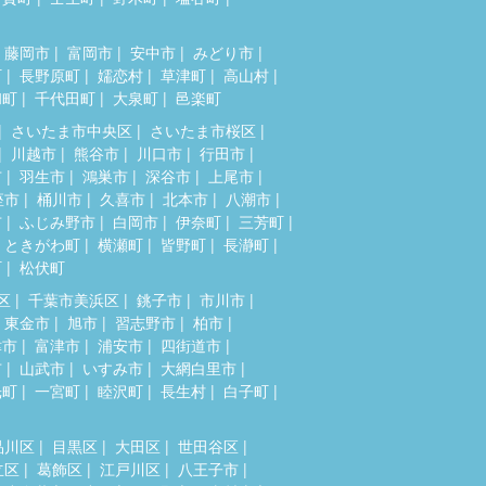
藤岡市
富岡市
安中市
みどり市
町
長野原町
嬬恋村
草津町
高山村
和町
千代田町
大泉町
邑楽町
さいたま市中央区
さいたま市桜区
川越市
熊谷市
川口市
行田市
市
羽生市
鴻巣市
深谷市
上尾市
座市
桶川市
久喜市
北本市
八潮市
市
ふじみ野市
白岡市
伊奈町
三芳町
ときがわ町
横瀬町
皆野町
長瀞町
町
松伏町
区
千葉市美浜区
銚子市
市川市
東金市
旭市
習志野市
柏市
津市
富津市
浦安市
四街道市
市
山武市
いすみ市
大網白里市
光町
一宮町
睦沢町
長生村
白子町
品川区
目黒区
大田区
世田谷区
立区
葛飾区
江戸川区
八王子市