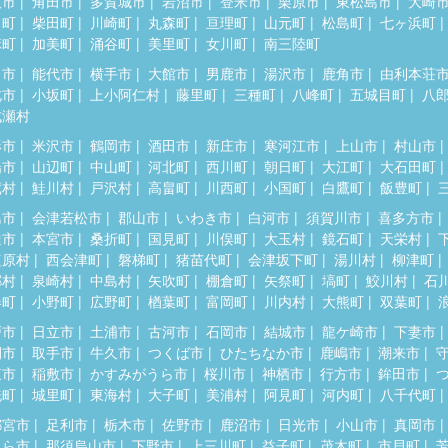
取市
角田市
多賀城市
岩沼市
登米市
栗原市
東松島市
大崎
田町
柴田町
川崎町
丸森町
亘理町
山元町
松島町
七ヶ浜町
麻町
加美町
涌谷町
美里町
女川町
南三陸町
田市
能代市
横手市
大館市
男鹿市
湯沢市
鹿角市
由利本荘
北市
小坂町
上小阿仁村
藤里町
三種町
八峰町
五城目町
八
成瀬村
形市
米沢市
鶴岡市
酒田市
新庄市
寒河江市
上山市
村山市
陽市
山辺町
中山町
河北町
西川町
朝日町
大江町
大石田町
蔵村
鮭川村
戸沢村
高畠町
川西町
小国町
白鷹町
飯豊町
島市
会津若松市
郡山市
いわき市
白河市
須賀川市
喜多方市
達市
本宮市
桑折町
国見町
川俣町
大玉村
鏡石町
天栄村
塩原村
西会津町
磐梯町
猪苗代町
会津坂下町
湯川村
柳津町
郷村
泉崎村
中島村
矢吹町
棚倉町
矢祭町
塙町
鮫川村
石
春町
小野町
広野町
楢葉町
富岡町
川内村
大熊町
双葉町
戸市
日立市
土浦市
古河市
石岡市
結城市
龍ケ崎市
下妻市
間市
取手市
牛久市
つくば市
ひたちなか市
鹿嶋市
潮来市
東市
稲敷市
かすみがうら市
桜川市
神栖市
行方市
鉾田市
洗町
城里町
東海村
大子町
美浦村
阿見町
河内町
八千代町
都宮市
足利市
栃木市
佐野市
鹿沼市
日光市
小山市
真岡市
くら市
那須烏山市
下野市
上三川町
益子町
茂木町
市貝町