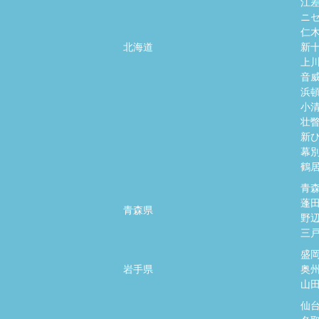
江
ニ
仁
北海道
新
上
音
浜
小
壮
新
幕
鶴
青
蓬
青森県
野
三
盛
岩手県
奥
山
仙