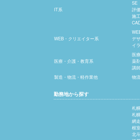
SE
IT系
評
施
CA
WE
WEB・クリエイター系
デ
イ
医
医療・介護・教育系
薬
講
製造・物流・軽作業他
物
勤務地から探す
札
札
網
根
北