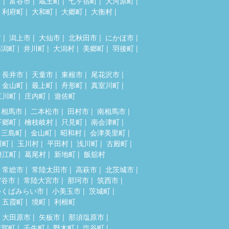
市
富谷市
蔵王町
七ヶ宿町
大河原町
利府町
大和町
大郷町
大衡村
市
潟上市
大仙市
北秋田市
にかほ市
郎潟町
井川町
大潟村
美郷町
羽後町
長井市
天童市
東根市
尾花沢市
金山町
最上町
舟形町
真室川町
三川町
庄内町
遊佐町
相馬市
二本松市
田村市
南相馬市
下郷町
檜枝岐村
只見町
南会津町
三島町
金山町
昭和村
会津美里町
川町
玉川村
平田村
浅川町
古殿町
浪江町
葛尾村
新地町
飯舘村
常総市
常陸太田市
高萩市
北茨城市
守谷市
常陸大宮市
那珂市
筑西市
つくばみらい市
小美玉市
茨城町
五霞町
境町
利根町
大田原市
矢板市
那須塩原市
芳賀町
壬生町
野木町
塩谷町