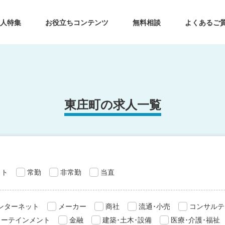
求人特集
お役立ちコンテンツ
無料相談
よくあるご
東庄町の求人一覧
ット
常勤
非常勤
当直
インターネット
メーカー
商社
流通･小売
コンサルテ
ターテインメント
金融
建築･土木･設備
医療･介護･福祉