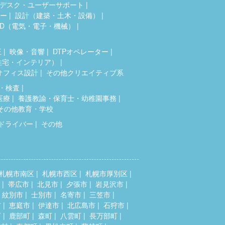
デスク・ユーザーサポート
ター
設計（建築・土木・設備）
AD（電気・電子・機械）
正
映像・音響
DTPオペレーター
住宅・インテリア）
オフィス設計
その他クリエイティブ系
・検査
医療
養護教諭・保育士・幼稚園事務
その他教育・学校
ドライバー
その他
札幌市南区
札幌市西区
札幌市厚別区
帯広市
北見市
夕張市
岩見沢市
紋別市
士別市
名寄市
三笠市
市
恵庭市
伊達市
北広島市
石狩市
町
鹿部町
森町
八雲町
長万部町