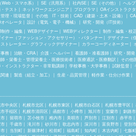
（Web・スマホ系）
SE（汎用系）
社内SE
SE（その他）
ヘルプ
価・テスト
ネットワークエンジニア
プログラマ
OAインストラク
工管理・現場監督
その他 IT・技術
CAD（建築・土木・設備）
C
Dオペレータ
設計（電気・電子・機械）
研究・開発（IT技術）
B制作・編集
WEBデザイナー
WEBディレクター
制作・編集・校
ザイナー（ファッション・アクセサリー）・パタンナー
デザイナー（
ラストレーター・グラフィックデザイナー
カラーコーディネーター
療事務
治験・CRA
介護・ヘルパー
看護師・准看護師
研究・開発
剤師・栄養士・管理栄養士・医療技術者
医療通訳・医療翻訳
その他
師・インストラクター・非常勤講師
学校事務・大学事務
試験監督
流関連
製造（組立・加工）
生産・品質管理
軽作業・仕分け作業
幌市中央区
札幌市北区
札幌市東区
札幌市白石区
札幌市豊平区
幌市手稲区
札幌市清田区
函館市
小樽市
旭川市
室蘭市
釧路市
走市
留萌市
苫小牧市
稚内市
美唄市
芦別市
江別市
赤平市
室市
千歳市
滝川市
砂川市
歌志内市
深川市
富良野市
登別
斗市
当別町
新篠津村
松前町
福島町
知内町
木古内町
七飯