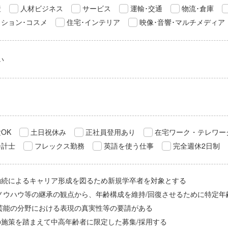
産
人材ビジネス
サービス
運輸･交通
物流･倉庫
ション･コスメ
住宅･インテリア
映像･音響･マルチメディア
い
OK
土日祝休み
正社員登用あり
在宅ワーク・テレワー
会計士
フレックス勤務
英語を使う仕事
完全週休2日制
勤続によるキャリア形成を図るため新規学卒者を対象とする
/ノウハウ等の継承の観点から、年齢構成を維持/回復させるために特定年
/芸能の分野における表現の真実性等の要請がある
の施策を踏まえて中高年齢者に限定した募集/採用する