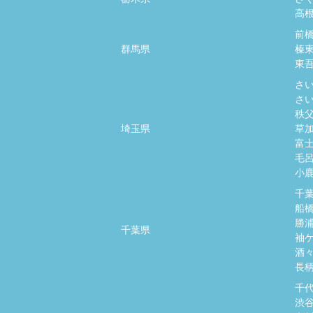
高
前
群馬県
榛
東
さ
さ
秩
埼玉県
草
富
毛
小
千
船
勝
千葉県
袖
酒
長
千
渋