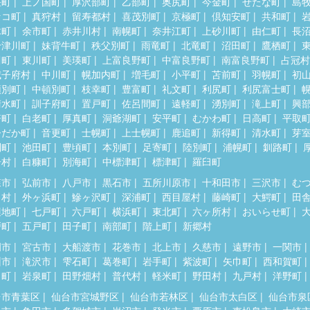
差町
上ノ国町
厚沢部町
乙部町
奥尻町
今金町
せたな町
島
セコ町
真狩村
留寿都村
喜茂別町
京極町
倶知安町
共和町
木町
余市町
赤井川村
南幌町
奈井江町
上砂川町
由仁町
長
十津川町
妹背牛町
秩父別町
雨竜町
北竜町
沼田町
鷹栖町
川町
東川町
美瑛町
上富良野町
中富良野町
南富良野町
占冠村
威子府村
中川町
幌加内町
増毛町
小平町
苫前町
羽幌町
初
頓別町
中頓別町
枝幸町
豊富町
礼文町
利尻町
利尻富士町
清水町
訓子府町
置戸町
佐呂間町
遠軽町
湧別町
滝上町
興
瞥町
白老町
厚真町
洞爺湖町
安平町
むかわ町
日高町
平取
ひだか町
音更町
士幌町
上士幌町
鹿追町
新得町
清水町
芽
別町
池田町
豊頃町
本別町
足寄町
陸別町
浦幌町
釧路町
居村
白糠町
別海町
中標津町
標津町
羅臼町
森市
弘前市
八戸市
黒石市
五所川原市
十和田市
三沢市
む
田村
外ヶ浜町
鰺ヶ沢町
深浦町
西目屋村
藤崎町
大鰐町
田
辺地町
七戸町
六戸町
横浜町
東北町
六ヶ所村
おいらせ町
戸町
五戸町
田子町
南部町
階上町
新郷村
岡市
宮古市
大船渡市
花巻市
北上市
久慈市
遠野市
一関市
州市
滝沢市
雫石町
葛巻町
岩手町
紫波町
矢巾町
西和賀町
田町
岩泉町
田野畑村
普代村
軽米町
野田村
九戸村
洋野町
台市青葉区
仙台市宮城野区
仙台市若林区
仙台市太白区
仙台市泉