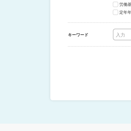
労働
定年
キーワード