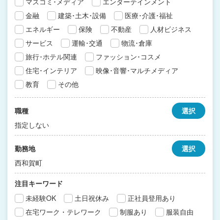
マスコミ･メディア
エンターテインメント
金融
建築･土木･設備
医療･介護･福祉
エネルギー
保険
不動産
人材ビジネス
サービス
運輸･交通
物流･倉庫
旅行･ホテル関連
ファッション･コスメ
住宅･インテリア
映像･音響･マルチメディア
教育
その他
職種
選択
指定しない
勤務地
選択
西和賀町
注目キーワード
未経験OK
土日祝休み
正社員登用あり
在宅ワーク・テレワーク
制服あり
服装自由