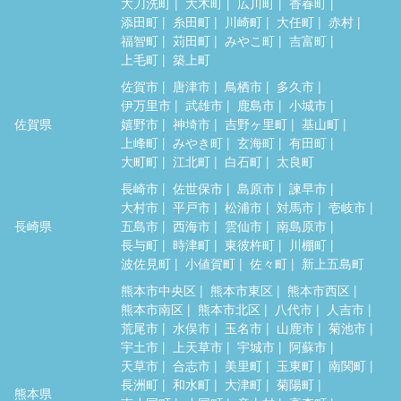
大刀洗町
大木町
広川町
香春町
添田町
糸田町
川崎町
大任町
赤村
福智町
苅田町
みやこ町
吉富町
上毛町
築上町
佐賀市
唐津市
鳥栖市
多久市
伊万里市
武雄市
鹿島市
小城市
佐賀県
嬉野市
神埼市
吉野ヶ里町
基山町
上峰町
みやき町
玄海町
有田町
大町町
江北町
白石町
太良町
長崎市
佐世保市
島原市
諫早市
大村市
平戸市
松浦市
対馬市
壱岐市
長崎県
五島市
西海市
雲仙市
南島原市
長与町
時津町
東彼杵町
川棚町
波佐見町
小値賀町
佐々町
新上五島町
熊本市中央区
熊本市東区
熊本市西区
熊本市南区
熊本市北区
八代市
人吉市
荒尾市
水俣市
玉名市
山鹿市
菊池市
宇土市
上天草市
宇城市
阿蘇市
天草市
合志市
美里町
玉東町
南関町
長洲町
和水町
大津町
菊陽町
熊本県