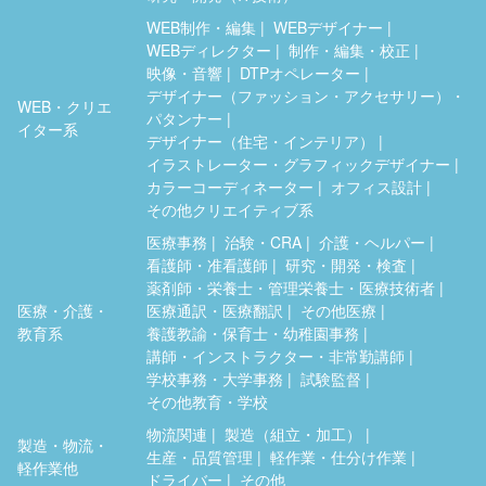
WEB制作・編集
WEBデザイナー
WEBディレクター
制作・編集・校正
映像・音響
DTPオペレーター
デザイナー（ファッション・アクセサリー）・
WEB・クリエ
パタンナー
イター系
デザイナー（住宅・インテリア）
イラストレーター・グラフィックデザイナー
カラーコーディネーター
オフィス設計
その他クリエイティブ系
医療事務
治験・CRA
介護・ヘルパー
看護師・准看護師
研究・開発・検査
薬剤師・栄養士・管理栄養士・医療技術者
医療・介護・
医療通訳・医療翻訳
その他医療
教育系
養護教諭・保育士・幼稚園事務
講師・インストラクター・非常勤講師
学校事務・大学事務
試験監督
その他教育・学校
物流関連
製造（組立・加工）
製造・物流・
生産・品質管理
軽作業・仕分け作業
軽作業他
ドライバー
その他