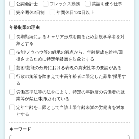
公認会計士
フレックス勤務
英語を使う仕事
完全週休2日制
年間休日120日以上
年齢制限の理由
長期勤続によるキャリア形成を図るため新規学卒者を対
象とする
技能/ノウハウ等の継承の観点から、年齢構成を維持/回
復させるために特定年齢層を対象とする
芸術/芸能の分野における表現の真実性等の要請がある
行政の施策を踏まえて中高年齢者に限定した募集/採用す
る
労働基準法等の法令により、特定の年齢層の労働者の就
業等が禁止/制限されている
定年年齢を上限として当該上限年齢未満の労働者を対象
とする
キーワード