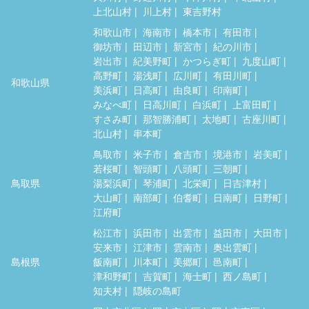
上北山村
川上村
東吉野村
和歌山市
海南市
橋本市
有田市
御坊市
田辺市
新宮市
紀の川市
岩出市
紀美野町
かつらぎ町
九度山町
高野町
湯浅町
広川町
有田川町
和歌山県
美浜町
日高町
由良町
印南町
みなべ町
日高川町
白浜町
上富田町
すさみ町
那智勝浦町
太地町
古座川町
北山村
串本町
鳥取市
米子市
倉吉市
境港市
岩美町
若桜町
智頭町
八頭町
三朝町
鳥取県
湯梨浜町
琴浦町
北栄町
日吉津村
大山町
南部町
伯耆町
日南町
日野町
江府町
松江市
浜田市
出雲市
益田市
大田市
安来市
江津市
雲南市
奥出雲町
島根県
飯南町
川本町
美郷町
邑南町
津和野町
吉賀町
海士町
西ノ島町
知夫村
隠岐の島町