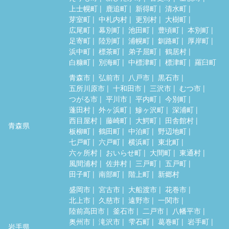
上士幌町
鹿追町
新得町
清水町
芽室町
中札内村
更別村
大樹町
広尾町
幕別町
池田町
豊頃町
本別町
足寄町
陸別町
浦幌町
釧路町
厚岸町
浜中町
標茶町
弟子屈町
鶴居村
白糠町
別海町
中標津町
標津町
羅臼町
青森市
弘前市
八戸市
黒石市
五所川原市
十和田市
三沢市
むつ市
つがる市
平川市
平内町
今別町
蓬田村
外ヶ浜町
鰺ヶ沢町
深浦町
西目屋村
藤崎町
大鰐町
田舎館村
青森県
板柳町
鶴田町
中泊町
野辺地町
七戸町
六戸町
横浜町
東北町
六ヶ所村
おいらせ町
大間町
東通村
風間浦村
佐井村
三戸町
五戸町
田子町
南部町
階上町
新郷村
盛岡市
宮古市
大船渡市
花巻市
北上市
久慈市
遠野市
一関市
陸前高田市
釜石市
二戸市
八幡平市
奥州市
滝沢市
雫石町
葛巻町
岩手町
岩手県