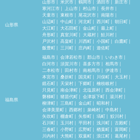
山形市
米沢市
鶴岡市
酒田市
新庄市
寒河江市
上山市
村山市
長井市
天童市
東根市
尾花沢市
南陽市
山辺町
中山町
河北町
西川町
朝日町
山形県
大江町
大石田町
金山町
最上町
舟形町
真室川町
大蔵村
鮭川村
戸沢村
高畠町
川西町
小国町
白鷹町
飯豊町
三川町
庄内町
遊佐町
福島市
会津若松市
郡山市
いわき市
白河市
須賀川市
喜多方市
相馬市
二本松市
田村市
南相馬市
伊達市
本宮市
桑折町
国見町
川俣町
大玉村
鏡石町
天栄村
下郷町
檜枝岐村
只見町
南会津町
北塩原村
西会津町
磐梯町
猪苗代町
会津坂下町
湯川村
福島県
柳津町
三島町
金山町
昭和村
会津美里町
西郷村
泉崎村
中島村
矢吹町
棚倉町
矢祭町
塙町
鮫川村
石川町
玉川村
平田村
浅川町
古殿町
三春町
小野町
広野町
楢葉町
富岡町
川内村
大熊町
双葉町
浪江町
葛尾村