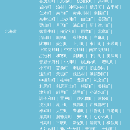
喜茂別町
京極町
倶知安町
共和町
岩内町
泊村
神恵内村
積丹町
古平町
仁木町
余市町
赤井川村
南幌町
奈井江町
上砂川町
由仁町
長沼町
栗山町
月形町
浦臼町
新十津川町
北海道
妹背牛町
秩父別町
雨竜町
北竜町
沼田町
鷹栖町
東神楽町
当麻町
比布町
愛別町
上川町
東川町
美瑛町
上富良野町
中富良野町
南富良野町
占冠村
和寒町
剣淵町
下川町
美深町
音威子府村
中川町
幌加内町
増毛町
小平町
苫前町
羽幌町
初山別村
遠別町
天塩町
猿払村
浜頓別町
中頓別町
枝幸町
豊富町
礼文町
利尻町
利尻富士町
幌延町
美幌町
津別町
斜里町
清里町
小清水町
訓子府町
置戸町
佐呂間町
遠軽町
湧別町
滝上町
興部町
西興部村
雄武町
大空町
豊浦町
壮瞥町
白老町
厚真町
洞爺湖町
安平町
むかわ町
日高町
平取町
新冠町
浦河町
様似町
えりも町
新ひだか町
音更町
士幌町