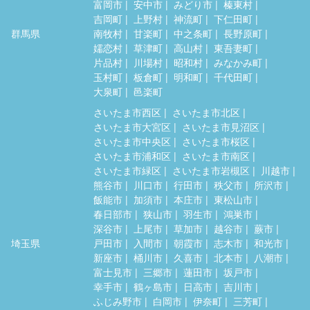
富岡市
安中市
みどり市
榛東村
吉岡町
上野村
神流町
下仁田町
群馬県
南牧村
甘楽町
中之条町
長野原町
嬬恋村
草津町
高山村
東吾妻町
片品村
川場村
昭和村
みなかみ町
玉村町
板倉町
明和町
千代田町
大泉町
邑楽町
さいたま市西区
さいたま市北区
さいたま市大宮区
さいたま市見沼区
さいたま市中央区
さいたま市桜区
さいたま市浦和区
さいたま市南区
さいたま市緑区
さいたま市岩槻区
川越市
熊谷市
川口市
行田市
秩父市
所沢市
飯能市
加須市
本庄市
東松山市
春日部市
狭山市
羽生市
鴻巣市
深谷市
上尾市
草加市
越谷市
蕨市
埼玉県
戸田市
入間市
朝霞市
志木市
和光市
新座市
桶川市
久喜市
北本市
八潮市
富士見市
三郷市
蓮田市
坂戸市
幸手市
鶴ヶ島市
日高市
吉川市
ふじみ野市
白岡市
伊奈町
三芳町