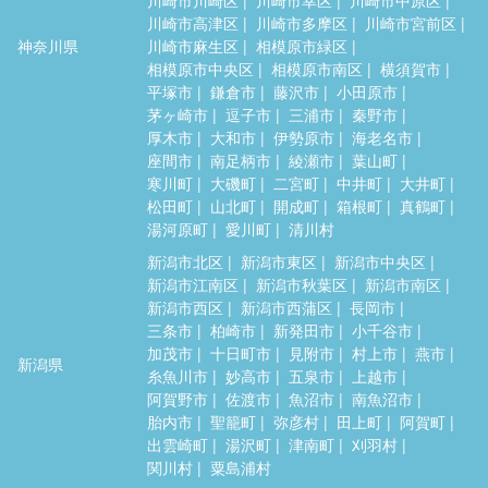
川崎市高津区
川崎市多摩区
川崎市宮前区
神奈川県
川崎市麻生区
相模原市緑区
相模原市中央区
相模原市南区
横須賀市
平塚市
鎌倉市
藤沢市
小田原市
茅ヶ崎市
逗子市
三浦市
秦野市
厚木市
大和市
伊勢原市
海老名市
座間市
南足柄市
綾瀬市
葉山町
寒川町
大磯町
二宮町
中井町
大井町
松田町
山北町
開成町
箱根町
真鶴町
湯河原町
愛川町
清川村
新潟市北区
新潟市東区
新潟市中央区
新潟市江南区
新潟市秋葉区
新潟市南区
新潟市西区
新潟市西蒲区
長岡市
三条市
柏崎市
新発田市
小千谷市
加茂市
十日町市
見附市
村上市
燕市
新潟県
糸魚川市
妙高市
五泉市
上越市
阿賀野市
佐渡市
魚沼市
南魚沼市
胎内市
聖籠町
弥彦村
田上町
阿賀町
出雲崎町
湯沢町
津南町
刈羽村
関川村
粟島浦村