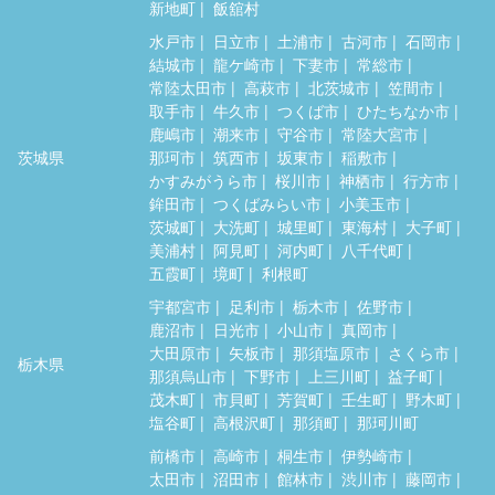
新地町
飯舘村
水戸市
日立市
土浦市
古河市
石岡市
結城市
龍ケ崎市
下妻市
常総市
常陸太田市
高萩市
北茨城市
笠間市
取手市
牛久市
つくば市
ひたちなか市
鹿嶋市
潮来市
守谷市
常陸大宮市
茨城県
那珂市
筑西市
坂東市
稲敷市
かすみがうら市
桜川市
神栖市
行方市
鉾田市
つくばみらい市
小美玉市
茨城町
大洗町
城里町
東海村
大子町
美浦村
阿見町
河内町
八千代町
五霞町
境町
利根町
宇都宮市
足利市
栃木市
佐野市
鹿沼市
日光市
小山市
真岡市
大田原市
矢板市
那須塩原市
さくら市
栃木県
那須烏山市
下野市
上三川町
益子町
茂木町
市貝町
芳賀町
壬生町
野木町
塩谷町
高根沢町
那須町
那珂川町
前橋市
高崎市
桐生市
伊勢崎市
太田市
沼田市
館林市
渋川市
藤岡市