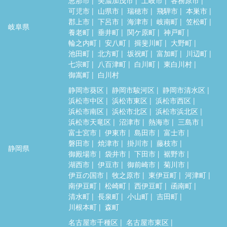
可児市
山県市
瑞穂市
飛騨市
本巣市
郡上市
下呂市
海津市
岐南町
笠松町
岐阜県
養老町
垂井町
関ケ原町
神戸町
輪之内町
安八町
揖斐川町
大野町
池田町
北方町
坂祝町
富加町
川辺町
七宗町
八百津町
白川町
東白川村
御嵩町
白川村
静岡市葵区
静岡市駿河区
静岡市清水区
浜松市中区
浜松市東区
浜松市西区
浜松市南区
浜松市北区
浜松市浜北区
浜松市天竜区
沼津市
熱海市
三島市
富士宮市
伊東市
島田市
富士市
磐田市
焼津市
掛川市
藤枝市
静岡県
御殿場市
袋井市
下田市
裾野市
湖西市
伊豆市
御前崎市
菊川市
伊豆の国市
牧之原市
東伊豆町
河津町
南伊豆町
松崎町
西伊豆町
函南町
清水町
長泉町
小山町
吉田町
川根本町
森町
名古屋市千種区
名古屋市東区