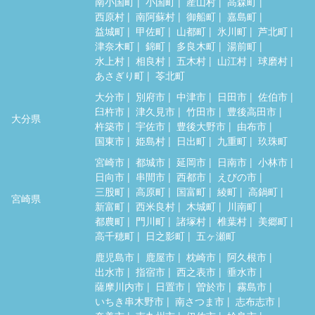
南小国町
小国町
産山村
高森町
西原村
南阿蘇村
御船町
嘉島町
益城町
甲佐町
山都町
氷川町
芦北町
津奈木町
錦町
多良木町
湯前町
水上村
相良村
五木村
山江村
球磨村
あさぎり町
苓北町
大分市
別府市
中津市
日田市
佐伯市
臼杵市
津久見市
竹田市
豊後高田市
大分県
杵築市
宇佐市
豊後大野市
由布市
国東市
姫島村
日出町
九重町
玖珠町
宮崎市
都城市
延岡市
日南市
小林市
日向市
串間市
西都市
えびの市
三股町
高原町
国富町
綾町
高鍋町
宮崎県
新富町
西米良村
木城町
川南町
都農町
門川町
諸塚村
椎葉村
美郷町
高千穂町
日之影町
五ヶ瀬町
鹿児島市
鹿屋市
枕崎市
阿久根市
出水市
指宿市
西之表市
垂水市
薩摩川内市
日置市
曽於市
霧島市
いちき串木野市
南さつま市
志布志市