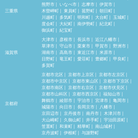
熊野市
いなべ市
志摩市
伊賀市
三重県
木曽岬町
東員町
菰野町
朝日町
川越町
多気町
明和町
大台町
玉城町
度会町
大紀町
南伊勢町
紀北町
御浜町
紀宝町
大津市
彦根市
長浜市
近江八幡市
草津市
守山市
栗東市
甲賀市
野洲市
滋賀県
湖南市
高島市
東近江市
米原市
日野町
竜王町
愛荘町
豊郷町
甲良町
多賀町
京都市北区
京都市上京区
京都市左京区
京都市中京区
京都市東山区
京都市下京区
京都市南区
京都市右京区
京都市伏見区
京都市山科区
京都市西京区
福知山市
舞鶴市
綾部市
宇治市
宮津市
亀岡市
京都府
城陽市
向日市
長岡京市
八幡市
京田辺市
京丹後市
南丹市
木津川市
大山崎町
久御山町
井手町
宇治田原町
笠置町
和束町
精華町
南山城村
京丹波町
伊根町
与謝野町