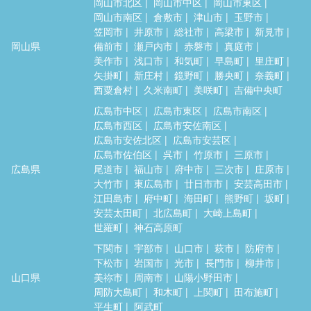
岡山市北区
岡山市中区
岡山市東区
岡山市南区
倉敷市
津山市
玉野市
笠岡市
井原市
総社市
高梁市
新見市
岡山県
備前市
瀬戸内市
赤磐市
真庭市
美作市
浅口市
和気町
早島町
里庄町
矢掛町
新庄村
鏡野町
勝央町
奈義町
西粟倉村
久米南町
美咲町
吉備中央町
広島市中区
広島市東区
広島市南区
広島市西区
広島市安佐南区
広島市安佐北区
広島市安芸区
広島市佐伯区
呉市
竹原市
三原市
広島県
尾道市
福山市
府中市
三次市
庄原市
大竹市
東広島市
廿日市市
安芸高田市
江田島市
府中町
海田町
熊野町
坂町
安芸太田町
北広島町
大崎上島町
世羅町
神石高原町
下関市
宇部市
山口市
萩市
防府市
下松市
岩国市
光市
長門市
柳井市
山口県
美祢市
周南市
山陽小野田市
周防大島町
和木町
上関町
田布施町
平生町
阿武町