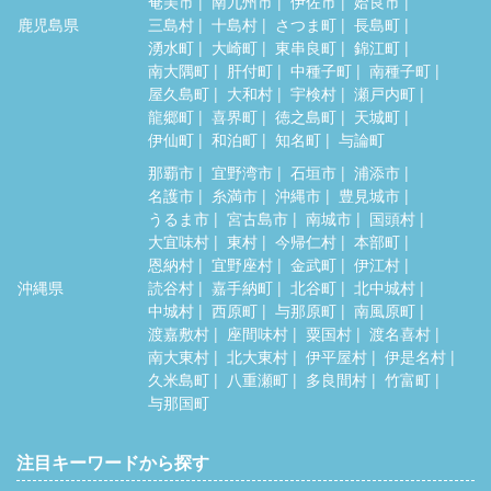
奄美市
南九州市
伊佐市
姶良市
鹿児島県
三島村
十島村
さつま町
長島町
湧水町
大崎町
東串良町
錦江町
南大隅町
肝付町
中種子町
南種子町
屋久島町
大和村
宇検村
瀬戸内町
龍郷町
喜界町
徳之島町
天城町
伊仙町
和泊町
知名町
与論町
那覇市
宜野湾市
石垣市
浦添市
名護市
糸満市
沖縄市
豊見城市
うるま市
宮古島市
南城市
国頭村
大宜味村
東村
今帰仁村
本部町
恩納村
宜野座村
金武町
伊江村
沖縄県
読谷村
嘉手納町
北谷町
北中城村
中城村
西原町
与那原町
南風原町
渡嘉敷村
座間味村
粟国村
渡名喜村
南大東村
北大東村
伊平屋村
伊是名村
久米島町
八重瀬町
多良間村
竹富町
与那国町
注目キーワードから探す