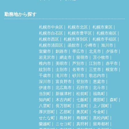
勤務地から探す
札幌市中央区
札幌市北区
札幌市東区
札幌市白石区
札幌市豊平区
札幌市南区
札幌市西区
札幌市厚別区
札幌市手稲区
札幌市清田区
函館市
小樽市
旭川市
室蘭市
釧路市
帯広市
北見市
夕張市
岩見沢市
網走市
留萌市
苫小牧市
稚内市
美唄市
芦別市
江別市
赤平市
紋別市
士別市
名寄市
三笠市
根室市
千歳市
滝川市
砂川市
歌志内市
深川市
富良野市
登別市
恵庭市
伊達市
北広島市
石狩市
北斗市
当別町
新篠津村
松前町
福島町
知内町
木古内町
七飯町
鹿部町
森町
八雲町
長万部町
江差町
上ノ国町
厚沢部町
乙部町
奥尻町
今金町
せたな町
島牧村
寿都町
黒松内町
蘭越町
ニセコ町
真狩村
留寿都村