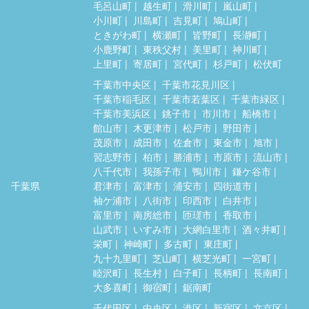
毛呂山町
越生町
滑川町
嵐山町
小川町
川島町
吉見町
鳩山町
ときがわ町
横瀬町
皆野町
長瀞町
小鹿野町
東秩父村
美里町
神川町
上里町
寄居町
宮代町
杉戸町
松伏町
千葉市中央区
千葉市花見川区
千葉市稲毛区
千葉市若葉区
千葉市緑区
千葉市美浜区
銚子市
市川市
船橋市
館山市
木更津市
松戸市
野田市
茂原市
成田市
佐倉市
東金市
旭市
習志野市
柏市
勝浦市
市原市
流山市
八千代市
我孫子市
鴨川市
鎌ケ谷市
千葉県
君津市
富津市
浦安市
四街道市
袖ケ浦市
八街市
印西市
白井市
富里市
南房総市
匝瑳市
香取市
山武市
いすみ市
大網白里市
酒々井町
栄町
神崎町
多古町
東庄町
九十九里町
芝山町
横芝光町
一宮町
睦沢町
長生村
白子町
長柄町
長南町
大多喜町
御宿町
鋸南町
千代田区
中央区
港区
新宿区
文京区