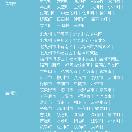
田野町
安田町
北川村
馬路村
芸西村
高知県
本山町
大豊町
土佐町
大川村
いの町
仁淀川町
中土佐町
佐川町
越知町
梼原町
日高村
津野町
四万十町
大月町
三原村
黒潮町
北九州市門司区
北九州市若松区
北九州市戸畑区
北九州市小倉北区
北九州市小倉南区
北九州市八幡東区
北九州市八幡西区
福岡市東区
福岡市博多区
福岡市中央区
福岡市南区
福岡市西区
福岡市城南区
福岡市早良区
大牟田市
久留米市
直方市
飯塚市
田川市
柳川市
八女市
筑後市
大川市
行橋市
豊前市
中間市
小郡市
筑紫野市
春日市
大野城市
宗像市
福岡県
太宰府市
古賀市
福津市
うきは市
宮若市
嘉麻市
朝倉市
みやま市
糸島市
那珂川市
宇美町
篠栗町
志免町
須恵町
新宮町
久山町
粕屋町
芦屋町
水巻町
岡垣町
遠賀町
小竹町
鞍手町
桂川町
筑前町
東峰村