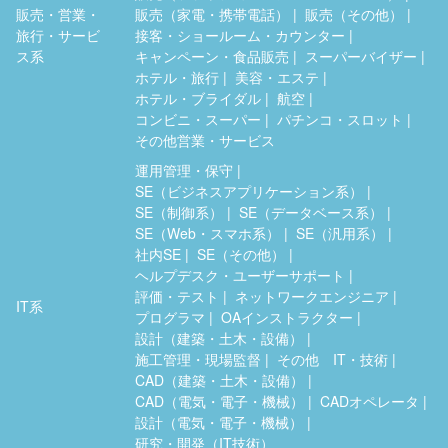
販売・営業・
販売（家電・携帯電話）
販売（その他）
旅行・サービ
接客・ショールーム・カウンター
ス系
キャンペーン・食品販売
スーパーバイザー
ホテル・旅行
美容・エステ
ホテル・ブライダル
航空
コンビニ・スーパー
パチンコ・スロット
その他営業・サービス
運用管理・保守
SE（ビジネスアプリケーション系）
SE（制御系）
SE（データベース系）
SE（Web・スマホ系）
SE（汎用系）
社内SE
SE（その他）
ヘルプデスク・ユーザーサポート
評価・テスト
ネットワークエンジニア
IT系
プログラマ
OAインストラクター
設計（建築・土木・設備）
施工管理・現場監督
その他 IT・技術
CAD（建築・土木・設備）
CAD（電気・電子・機械）
CADオペレータ
設計（電気・電子・機械）
研究・開発（IT技術）