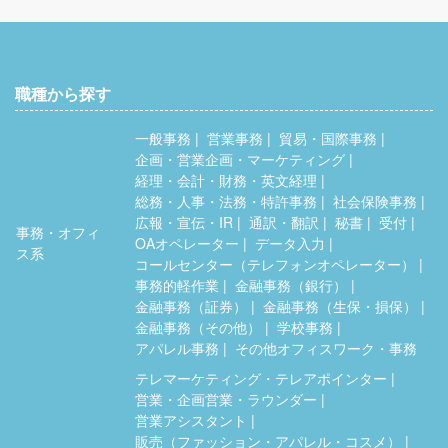
職種から探す
一般事務
営業事務
貿易・国際事務
企画・営業企画・マーケティング
経理・会計・財務・英文経理
総務・人事・法務・特許事務
社会保険事務
広報・宣伝・IR
通訳・翻訳
秘書
受付
事務・オフィ
OAオペレーター
データ入力
ス系
コールセンター（テレフォンオペレーター）
事務的軽作業
金融事務（銀行）
金融事務（証券）
金融事務（生保・損保）
金融事務（その他）
学校事務
アパレル事務
その他オフィスワーク・事務
テレマーケティング・テレアポインター
営業・企画営業・ラウンダー
営業アシスタント
販売（ファッション・アパレル・コスメ）