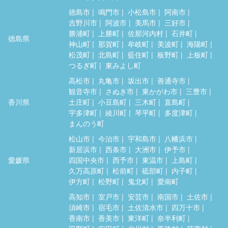
徳島市
鳴門市
小松島市
阿南市
吉野川市
阿波市
美馬市
三好市
勝浦町
上勝町
佐那河内村
石井町
徳島県
神山町
那賀町
牟岐町
美波町
海陽町
松茂町
北島町
藍住町
板野町
上板町
つるぎ町
東みよし町
高松市
丸亀市
坂出市
善通寺市
観音寺市
さぬき市
東かがわ市
三豊市
香川県
土庄町
小豆島町
三木町
直島町
宇多津町
綾川町
琴平町
多度津町
まんのう町
松山市
今治市
宇和島市
八幡浜市
新居浜市
西条市
大洲市
伊予市
愛媛県
四国中央市
西予市
東温市
上島町
久万高原町
松前町
砥部町
内子町
伊方町
松野町
鬼北町
愛南町
高知市
室戸市
安芸市
南国市
土佐市
須崎市
宿毛市
土佐清水市
四万十市
香南市
香美市
東洋町
奈半利町