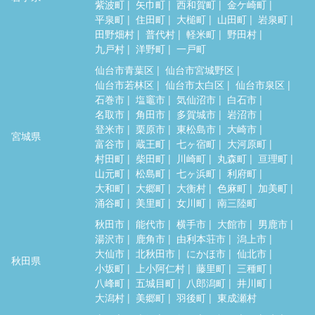
紫波町
矢巾町
西和賀町
金ケ崎町
平泉町
住田町
大槌町
山田町
岩泉町
田野畑村
普代村
軽米町
野田村
九戸村
洋野町
一戸町
仙台市青葉区
仙台市宮城野区
仙台市若林区
仙台市太白区
仙台市泉区
石巻市
塩竈市
気仙沼市
白石市
名取市
角田市
多賀城市
岩沼市
登米市
栗原市
東松島市
大崎市
宮城県
富谷市
蔵王町
七ヶ宿町
大河原町
村田町
柴田町
川崎町
丸森町
亘理町
山元町
松島町
七ヶ浜町
利府町
大和町
大郷町
大衡村
色麻町
加美町
涌谷町
美里町
女川町
南三陸町
秋田市
能代市
横手市
大館市
男鹿市
湯沢市
鹿角市
由利本荘市
潟上市
大仙市
北秋田市
にかほ市
仙北市
秋田県
小坂町
上小阿仁村
藤里町
三種町
八峰町
五城目町
八郎潟町
井川町
大潟村
美郷町
羽後町
東成瀬村