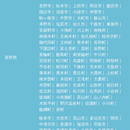
長野市
松本市
上田市
岡谷市
飯田市
諏訪市
須坂市
小諸市
伊那市
駒ヶ根市
中野市
大町市
飯山市
茅野市
塩尻市
佐久市
千曲市
東御市
安曇野市
小海町
川上村
南牧村
南相木村
北相木村
佐久穂町
軽井沢町
御代田町
立科町
青木村
長和町
下諏訪町
富士見町
原村
辰野町
箕輪町
飯島町
南箕輪村
中川村
長野県
宮田村
松川町
高森町
阿南町
阿智村
平谷村
根羽村
下條村
売木村
天龍村
泰阜村
喬木村
豊丘村
大鹿村
上松町
南木曽町
木祖村
王滝村
大桑村
木曽町
麻績村
生坂村
山形村
朝日村
筑北村
池田町
松川村
白馬村
小谷村
坂城町
小布施町
高山村
山ノ内町
木島平村
野沢温泉村
信濃町
小川村
飯綱町
栄村
岐阜市
大垣市
高山市
多治見市
関市
中津川市
美濃市
瑞浪市
羽島市
恵那市
美濃加茂市
土岐市
各務原市