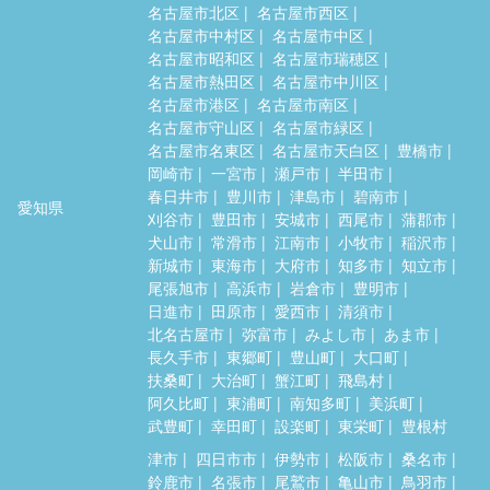
名古屋市北区
名古屋市西区
名古屋市中村区
名古屋市中区
名古屋市昭和区
名古屋市瑞穂区
名古屋市熱田区
名古屋市中川区
名古屋市港区
名古屋市南区
名古屋市守山区
名古屋市緑区
名古屋市名東区
名古屋市天白区
豊橋市
岡崎市
一宮市
瀬戸市
半田市
春日井市
豊川市
津島市
碧南市
愛知県
刈谷市
豊田市
安城市
西尾市
蒲郡市
犬山市
常滑市
江南市
小牧市
稲沢市
新城市
東海市
大府市
知多市
知立市
尾張旭市
高浜市
岩倉市
豊明市
日進市
田原市
愛西市
清須市
北名古屋市
弥富市
みよし市
あま市
長久手市
東郷町
豊山町
大口町
扶桑町
大治町
蟹江町
飛島村
阿久比町
東浦町
南知多町
美浜町
武豊町
幸田町
設楽町
東栄町
豊根村
津市
四日市市
伊勢市
松阪市
桑名市
鈴鹿市
名張市
尾鷲市
亀山市
鳥羽市