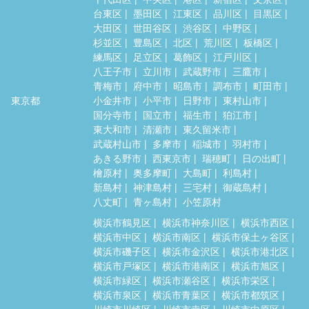
台東区
墨田区
江東区
品川区
目黒区
大田区
世田谷区
渋谷区
中野区
杉並区
豊島区
北区
荒川区
板橋区
練馬区
足立区
葛飾区
江戸川区
八王子市
立川市
武蔵野市
三鷹市
青梅市
府中市
昭島市
調布市
町田市
東京都
小金井市
小平市
日野市
東村山市
国分寺市
国立市
福生市
狛江市
東大和市
清瀬市
東久留米市
武蔵村山市
多摩市
稲城市
羽村市
あきる野市
西東京市
瑞穂町
日の出町
檜原村
奥多摩町
大島町
利島村
新島村
神津島村
三宅村
御蔵島村
八丈町
青ヶ島村
小笠原村
横浜市鶴見区
横浜市神奈川区
横浜市西区
横浜市中区
横浜市南区
横浜市保土ヶ谷区
横浜市磯子区
横浜市金沢区
横浜市港北区
横浜市戸塚区
横浜市港南区
横浜市旭区
横浜市緑区
横浜市瀬谷区
横浜市栄区
横浜市泉区
横浜市青葉区
横浜市都筑区
川崎市川崎区
川崎市幸区
川崎市中原区