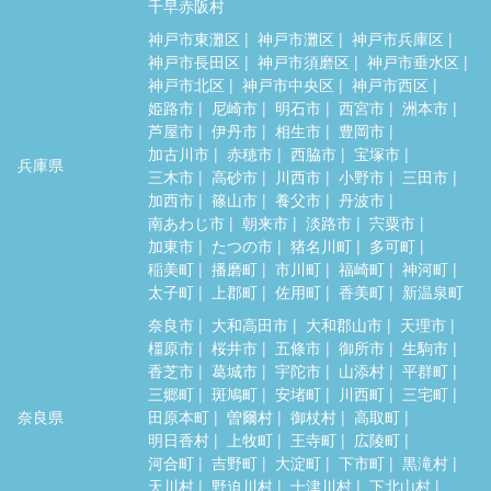
千早赤阪村
神戸市東灘区
神戸市灘区
神戸市兵庫区
神戸市長田区
神戸市須磨区
神戸市垂水区
神戸市北区
神戸市中央区
神戸市西区
姫路市
尼崎市
明石市
西宮市
洲本市
芦屋市
伊丹市
相生市
豊岡市
加古川市
赤穂市
西脇市
宝塚市
兵庫県
三木市
高砂市
川西市
小野市
三田市
加西市
篠山市
養父市
丹波市
南あわじ市
朝来市
淡路市
宍粟市
加東市
たつの市
猪名川町
多可町
稲美町
播磨町
市川町
福崎町
神河町
太子町
上郡町
佐用町
香美町
新温泉町
奈良市
大和高田市
大和郡山市
天理市
橿原市
桜井市
五條市
御所市
生駒市
香芝市
葛城市
宇陀市
山添村
平群町
三郷町
斑鳩町
安堵町
川西町
三宅町
奈良県
田原本町
曽爾村
御杖村
高取町
明日香村
上牧町
王寺町
広陵町
河合町
吉野町
大淀町
下市町
黒滝村
天川村
野迫川村
十津川村
下北山村