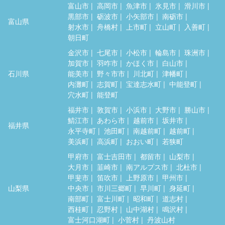
富山市
高岡市
魚津市
氷見市
滑川市
黒部市
砺波市
小矢部市
南砺市
富山県
射水市
舟橋村
上市町
立山町
入善町
朝日町
金沢市
七尾市
小松市
輪島市
珠洲市
加賀市
羽咋市
かほく市
白山市
石川県
能美市
野々市市
川北町
津幡町
内灘町
志賀町
宝達志水町
中能登町
穴水町
能登町
福井市
敦賀市
小浜市
大野市
勝山市
鯖江市
あわら市
越前市
坂井市
福井県
永平寺町
池田町
南越前町
越前町
美浜町
高浜町
おおい町
若狭町
甲府市
富士吉田市
都留市
山梨市
大月市
韮崎市
南アルプス市
北杜市
甲斐市
笛吹市
上野原市
甲州市
山梨県
中央市
市川三郷町
早川町
身延町
南部町
富士川町
昭和町
道志村
西桂町
忍野村
山中湖村
鳴沢村
富士河口湖町
小菅村
丹波山村