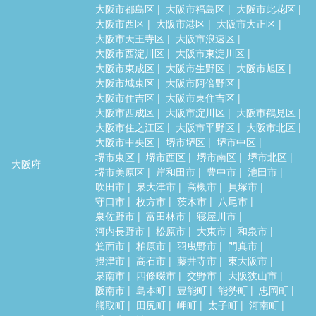
大阪市都島区
大阪市福島区
大阪市此花区
大阪市西区
大阪市港区
大阪市大正区
大阪市天王寺区
大阪市浪速区
大阪市西淀川区
大阪市東淀川区
大阪市東成区
大阪市生野区
大阪市旭区
大阪市城東区
大阪市阿倍野区
大阪市住吉区
大阪市東住吉区
大阪市西成区
大阪市淀川区
大阪市鶴見区
大阪市住之江区
大阪市平野区
大阪市北区
大阪市中央区
堺市堺区
堺市中区
堺市東区
堺市西区
堺市南区
堺市北区
大阪府
堺市美原区
岸和田市
豊中市
池田市
吹田市
泉大津市
高槻市
貝塚市
守口市
枚方市
茨木市
八尾市
泉佐野市
富田林市
寝屋川市
河内長野市
松原市
大東市
和泉市
箕面市
柏原市
羽曳野市
門真市
摂津市
高石市
藤井寺市
東大阪市
泉南市
四條畷市
交野市
大阪狭山市
阪南市
島本町
豊能町
能勢町
忠岡町
熊取町
田尻町
岬町
太子町
河南町