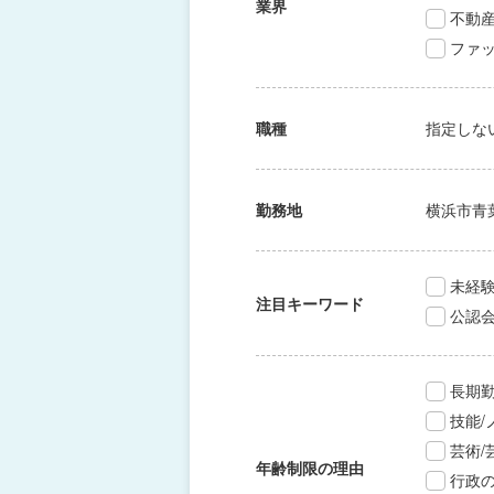
業界
不動
ファッ
職種
指定しな
勤務地
横浜市青
未経験
注目キーワード
公認
長期
技能
芸術
年齢制限の理由
行政