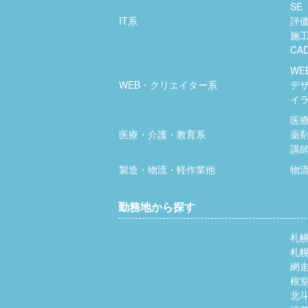
SE
IT系
評
施
CA
WE
WEB・クリエイター系
デ
イ
医
医療・介護・教育系
薬
講
製造・物流・軽作業他
物
勤務地から探す
札
札
網
根
北