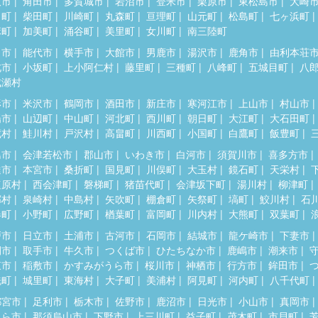
取市
角田市
多賀城市
岩沼市
登米市
栗原市
東松島市
大崎
田町
柴田町
川崎町
丸森町
亘理町
山元町
松島町
七ヶ浜町
麻町
加美町
涌谷町
美里町
女川町
南三陸町
田市
能代市
横手市
大館市
男鹿市
湯沢市
鹿角市
由利本荘
北市
小坂町
上小阿仁村
藤里町
三種町
八峰町
五城目町
八
成瀬村
形市
米沢市
鶴岡市
酒田市
新庄市
寒河江市
上山市
村山市
陽市
山辺町
中山町
河北町
西川町
朝日町
大江町
大石田町
蔵村
鮭川村
戸沢村
高畠町
川西町
小国町
白鷹町
飯豊町
島市
会津若松市
郡山市
いわき市
白河市
須賀川市
喜多方市
達市
本宮市
桑折町
国見町
川俣町
大玉村
鏡石町
天栄村
塩原村
西会津町
磐梯町
猪苗代町
会津坂下町
湯川村
柳津町
郷村
泉崎村
中島村
矢吹町
棚倉町
矢祭町
塙町
鮫川村
石
春町
小野町
広野町
楢葉町
富岡町
川内村
大熊町
双葉町
戸市
日立市
土浦市
古河市
石岡市
結城市
龍ケ崎市
下妻市
間市
取手市
牛久市
つくば市
ひたちなか市
鹿嶋市
潮来市
東市
稲敷市
かすみがうら市
桜川市
神栖市
行方市
鉾田市
洗町
城里町
東海村
大子町
美浦村
阿見町
河内町
八千代町
都宮市
足利市
栃木市
佐野市
鹿沼市
日光市
小山市
真岡市
くら市
那須烏山市
下野市
上三川町
益子町
茂木町
市貝町