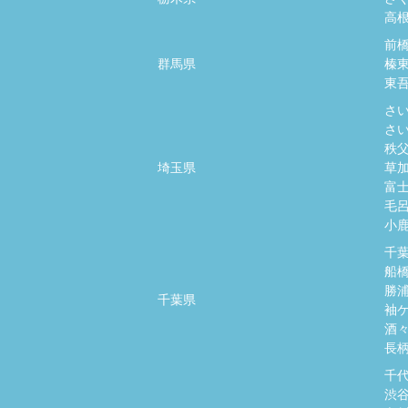
高
前
群馬県
榛
東
さ
さ
秩
埼玉県
草
富
毛
小
千
船
勝
千葉県
袖
酒
長
千
渋