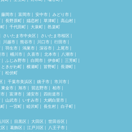
藤岡市
富岡市
安中市
みどり市
町
長野原町
嬬恋村
草津町
高山村
和町
千代田町
大泉町
邑楽町
さいたま市中央区
さいたま市桜区
川越市
熊谷市
川口市
行田市
市
羽生市
鴻巣市
深谷市
上尾市
座市
桶川市
久喜市
北本市
八潮市
市
ふじみ野市
白岡市
伊奈町
三芳町
ときがわ町
横瀬町
皆野町
長瀞町
町
松伏町
区
千葉市美浜区
銚子市
市川市
東金市
旭市
習志野市
柏市
津市
富津市
浦安市
四街道市
市
山武市
いすみ市
大網白里市
光町
一宮町
睦沢町
長生村
白子町
品川区
目黒区
大田区
世田谷区
立区
葛飾区
江戸川区
八王子市