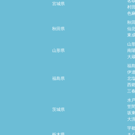
名
宮城県
村
色
秋
秋田県
仙
東
山
山形県
南
大
福
伊
福島県
北
西
三
水
笠
茨城県
坂
大
宇
栃木県
さ