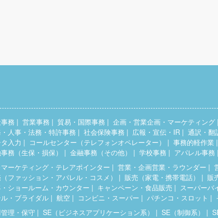
般事務
営業事務
貿易・国際事務
企画・営業企画・マーケティング
務・人事・法務・特許事務
社会保険事務
広報・宣伝・IR
通訳・翻
ータ入力
コールセンター（テレフォンオペレーター）
事務的軽作業
融事務（生保・損保）
金融事務（その他）
学校事務
アパレル事務
レマーケティング・テレアポインター
営業・企画営業・ラウンダー
売（ファッション・アパレル・コスメ）
販売（家電・携帯電話）
販
客・ショールーム・カウンター
キャンペーン・食品販売
スーパーバ
テル・ブライダル
航空
コンビニ・スーパー
パチンコ・スロット
用管理・保守
SE（ビジネスアプリケーション系）
SE（制御系）