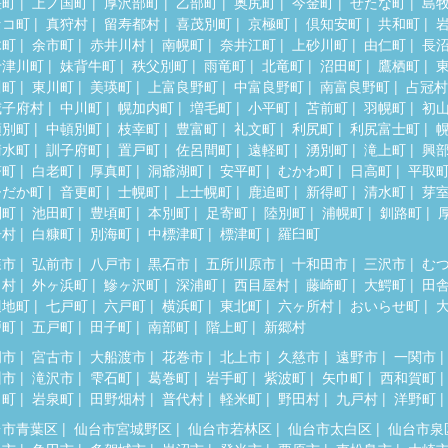
差町
上ノ国町
厚沢部町
乙部町
奥尻町
今金町
せたな町
島
セコ町
真狩村
留寿都村
喜茂別町
京極町
倶知安町
共和町
木町
余市町
赤井川村
南幌町
奈井江町
上砂川町
由仁町
長
十津川町
妹背牛町
秩父別町
雨竜町
北竜町
沼田町
鷹栖町
川町
東川町
美瑛町
上富良野町
中富良野町
南富良野町
占冠村
威子府村
中川町
幌加内町
増毛町
小平町
苫前町
羽幌町
初
頓別町
中頓別町
枝幸町
豊富町
礼文町
利尻町
利尻富士町
清水町
訓子府町
置戸町
佐呂間町
遠軽町
湧別町
滝上町
興
瞥町
白老町
厚真町
洞爺湖町
安平町
むかわ町
日高町
平取
ひだか町
音更町
士幌町
上士幌町
鹿追町
新得町
清水町
芽
別町
池田町
豊頃町
本別町
足寄町
陸別町
浦幌町
釧路町
居村
白糠町
別海町
中標津町
標津町
羅臼町
森市
弘前市
八戸市
黒石市
五所川原市
十和田市
三沢市
む
田村
外ヶ浜町
鰺ヶ沢町
深浦町
西目屋村
藤崎町
大鰐町
田
辺地町
七戸町
六戸町
横浜町
東北町
六ヶ所村
おいらせ町
戸町
五戸町
田子町
南部町
階上町
新郷村
岡市
宮古市
大船渡市
花巻市
北上市
久慈市
遠野市
一関市
州市
滝沢市
雫石町
葛巻町
岩手町
紫波町
矢巾町
西和賀町
田町
岩泉町
田野畑村
普代村
軽米町
野田村
九戸村
洋野町
台市青葉区
仙台市宮城野区
仙台市若林区
仙台市太白区
仙台市泉