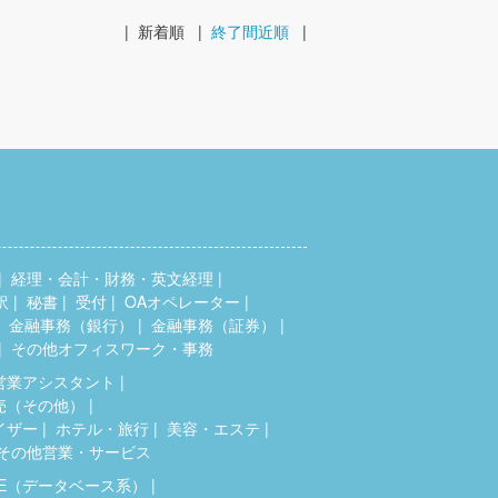
|
新着順
|
終了間近順
|
経理・会計・財務・英文経理
訳
秘書
受付
OAオペレーター
金融事務（銀行）
金融事務（証券）
その他オフィスワーク・事務
営業アシスタント
売（その他）
イザー
ホテル・旅行
美容・エステ
その他営業・サービス
SE（データベース系）