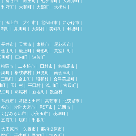
市
富谷市
蔵王町
七ヶ宿町
大河原町
利府町
大和町
大郷町
大衡村
市
潟上市
大仙市
北秋田市
にかほ市
郎潟町
井川町
大潟村
美郷町
羽後町
長井市
天童市
東根市
尾花沢市
金山町
最上町
舟形町
真室川町
三川町
庄内町
遊佐町
相馬市
二本松市
田村市
南相馬市
下郷町
檜枝岐村
只見町
南会津町
三島町
金山町
昭和村
会津美里町
川町
玉川村
平田村
浅川町
古殿町
浪江町
葛尾村
新地町
飯舘村
常総市
常陸太田市
高萩市
北茨城市
守谷市
常陸大宮市
那珂市
筑西市
つくばみらい市
小美玉市
茨城町
五霞町
境町
利根町
大田原市
矢板市
那須塩原市
芳賀町
壬生町
野木町
塩谷町