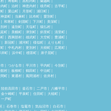
牧村
寿都町
黒松内町
蘭越町
岩内町
泊村
神恵内村
積丹町
古平町
沼町
栗山町
月形町
浦臼町
東神楽町
当麻町
比布町
愛別町
和寒町
剣淵町
下川町
美深町
山別村
遠別町
天塩町
猿払村
幌延町
美幌町
津別町
斜里町
清里町
部町
西興部村
雄武町
大空町
豊浦町
町
新冠町
浦河町
様似町
えりも町
室町
中札内村
更別村
大樹町
広尾町
厚岸町
浜中町
標茶町
弟子屈町
つ市
つがる市
平川市
平内町
今別町
舎館村
板柳町
鶴田町
中泊町
大間町
東通村
風間浦村
佐井村
陸前高田市
釜石市
二戸市
八幡平市
金ケ崎町
平泉町
住田町
大槌町
一戸町
区
石巻市
塩竈市
気仙沼市
白石市