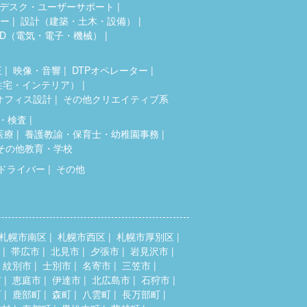
デスク・ユーザーサポート
ター
設計（建築・土木・設備）
AD（電気・電子・機械）
正
映像・音響
DTPオペレーター
住宅・インテリア）
オフィス設計
その他クリエイティブ系
・検査
医療
養護教諭・保育士・幼稚園事務
その他教育・学校
ドライバー
その他
札幌市南区
札幌市西区
札幌市厚別区
帯広市
北見市
夕張市
岩見沢市
紋別市
士別市
名寄市
三笠市
市
恵庭市
伊達市
北広島市
石狩市
町
鹿部町
森町
八雲町
長万部町