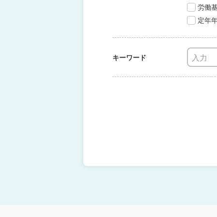
労働
定年
キーワード