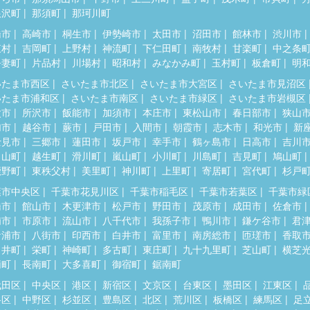
根沢町
那須町
那珂川町
橋市
高崎市
桐生市
伊勢崎市
太田市
沼田市
館林市
渋川市
東村
吉岡町
上野村
神流町
下仁田町
南牧村
甘楽町
中之条
吾妻町
片品村
川場村
昭和村
みなかみ町
玉村町
板倉町
明
いたま市西区
さいたま市北区
さいたま市大宮区
さいたま市見沼区
いたま市浦和区
さいたま市南区
さいたま市緑区
さいたま市岩槻区
父市
所沢市
飯能市
加須市
本庄市
東松山市
春日部市
狭山
加市
越谷市
蕨市
戸田市
入間市
朝霞市
志木市
和光市
新
士見市
三郷市
蓮田市
坂戸市
幸手市
鶴ヶ島市
日高市
吉川
呂山町
越生町
滑川町
嵐山町
小川町
川島町
吉見町
鳩山町
鹿野町
東秩父村
美里町
神川町
上里町
寄居町
宮代町
杉戸
葉市中央区
千葉市花見川区
千葉市稲毛区
千葉市若葉区
千葉市緑
橋市
館山市
木更津市
松戸市
野田市
茂原市
成田市
佐倉市
浦市
市原市
流山市
八千代市
我孫子市
鴨川市
鎌ケ谷市
君
ケ浦市
八街市
印西市
白井市
富里市
南房総市
匝瑳市
香取
々井町
栄町
神崎町
多古町
東庄町
九十九里町
芝山町
横芝
柄町
長南町
大多喜町
御宿町
鋸南町
代田区
中央区
港区
新宿区
文京区
台東区
墨田区
江東区
谷区
中野区
杉並区
豊島区
北区
荒川区
板橋区
練馬区
足