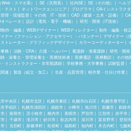
（Web・スマホ系）
SE（汎用系）
社内SE
SE（その他）
ヘルプ
価・テスト
ネットワークエンジニア
プログラマ
OAインストラク
工管理・現場監督
その他 IT・技術
CAD（建築・土木・設備）
C
Dオペレータ
設計（電気・電子・機械）
研究・開発（IT技術）
B制作・編集
WEBデザイナー
WEBディレクター
制作・編集・校
ザイナー（ファッション・アクセサリー）・パタンナー
デザイナー（
ラストレーター・グラフィックデザイナー
カラーコーディネーター
療事務
治験・CRA
介護・ヘルパー
看護師・准看護師
研究・開発
剤師・栄養士・管理栄養士・医療技術者
医療通訳・医療翻訳
その他
師・インストラクター・非常勤講師
学校事務・大学事務
試験監督
流関連
製造（組立・加工）
生産・品質管理
軽作業・仕分け作業
幌市中央区
札幌市北区
札幌市東区
札幌市白石区
札幌市豊平区
幌市手稲区
札幌市清田区
函館市
小樽市
旭川市
室蘭市
釧路市
走市
留萌市
苫小牧市
稚内市
美唄市
芦別市
江別市
赤平市
室市
千歳市
滝川市
砂川市
歌志内市
深川市
富良野市
登別
斗市
当別町
新篠津村
松前町
福島町
知内町
木古内町
七飯