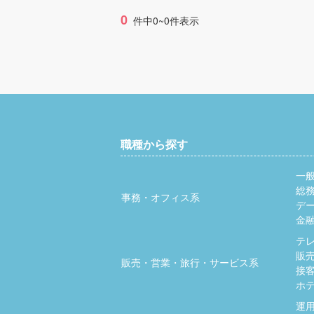
0
件中0~0件表示
職種から探す
一
総
事務・オフィス系
デ
金
テ
販
販売・営業・旅行・サービス系
接
ホ
運