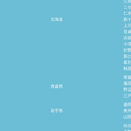
江
ニ
仁
北海道
新
上
音
浜
小
壮
新
幕
鶴
青
蓬
青森県
野
三
盛
岩手県
奥
山
仙