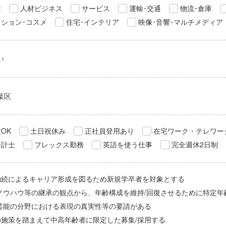
産
人材ビジネス
サービス
運輸･交通
物流･倉庫
ション･コスメ
住宅･インテリア
映像･音響･マルチメディア
い
葉区
OK
土日祝休み
正社員登用あり
在宅ワーク・テレワー
会計士
フレックス勤務
英語を使う仕事
完全週休2日制
勤続によるキャリア形成を図るため新規学卒者を対象とする
/ノウハウ等の継承の観点から、年齢構成を維持/回復させるために特定年
/芸能の分野における表現の真実性等の要請がある
の施策を踏まえて中高年齢者に限定した募集/採用する