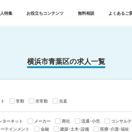
求人特集
お役立ちコンテンツ
無料相談
よくあるご
横浜市青葉区の求人一覧
ット
常勤
非常勤
当直
インターネット
メーカー
商社
流通･小売
コンサルテ
ターテインメント
金融
建築･土木･設備
医療･介護･福祉