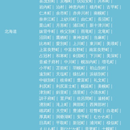
喜茂別町
京極町
倶知安町
共和町
岩内町
泊村
神恵内村
積丹町
古平町
仁木町
余市町
赤井川村
南幌町
奈井江町
上砂川町
由仁町
長沼町
栗山町
月形町
浦臼町
新十津川町
北海道
妹背牛町
秩父別町
雨竜町
北竜町
沼田町
鷹栖町
東神楽町
当麻町
比布町
愛別町
上川町
東川町
美瑛町
上富良野町
中富良野町
南富良野町
占冠村
和寒町
剣淵町
下川町
美深町
音威子府村
中川町
幌加内町
増毛町
小平町
苫前町
羽幌町
初山別村
遠別町
天塩町
猿払村
浜頓別町
中頓別町
枝幸町
豊富町
礼文町
利尻町
利尻富士町
幌延町
美幌町
津別町
斜里町
清里町
小清水町
訓子府町
置戸町
佐呂間町
遠軽町
湧別町
滝上町
興部町
西興部村
雄武町
大空町
豊浦町
壮瞥町
白老町
厚真町
洞爺湖町
安平町
むかわ町
日高町
平取町
新冠町
浦河町
様似町
えりも町
新ひだか町
音更町
士幌町