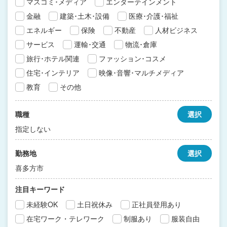
マスコミ･メディア
エンターテインメント
金融
建築･土木･設備
医療･介護･福祉
エネルギー
保険
不動産
人材ビジネス
サービス
運輸･交通
物流･倉庫
旅行･ホテル関連
ファッション･コスメ
住宅･インテリア
映像･音響･マルチメディア
教育
その他
職種
選択
指定しない
勤務地
選択
喜多方市
注目キーワード
未経験OK
土日祝休み
正社員登用あり
在宅ワーク・テレワーク
制服あり
服装自由