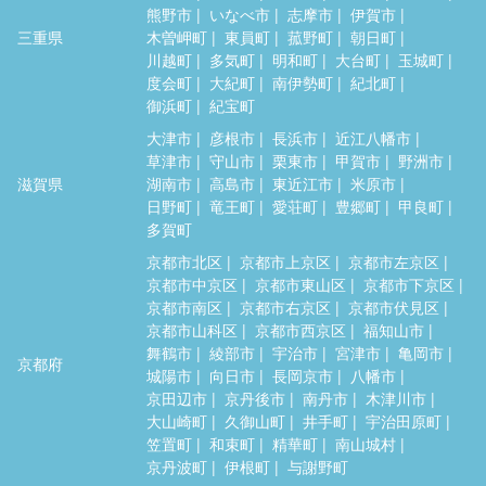
熊野市
いなべ市
志摩市
伊賀市
三重県
木曽岬町
東員町
菰野町
朝日町
川越町
多気町
明和町
大台町
玉城町
度会町
大紀町
南伊勢町
紀北町
御浜町
紀宝町
大津市
彦根市
長浜市
近江八幡市
草津市
守山市
栗東市
甲賀市
野洲市
滋賀県
湖南市
高島市
東近江市
米原市
日野町
竜王町
愛荘町
豊郷町
甲良町
多賀町
京都市北区
京都市上京区
京都市左京区
京都市中京区
京都市東山区
京都市下京区
京都市南区
京都市右京区
京都市伏見区
京都市山科区
京都市西京区
福知山市
舞鶴市
綾部市
宇治市
宮津市
亀岡市
京都府
城陽市
向日市
長岡京市
八幡市
京田辺市
京丹後市
南丹市
木津川市
大山崎町
久御山町
井手町
宇治田原町
笠置町
和束町
精華町
南山城村
京丹波町
伊根町
与謝野町