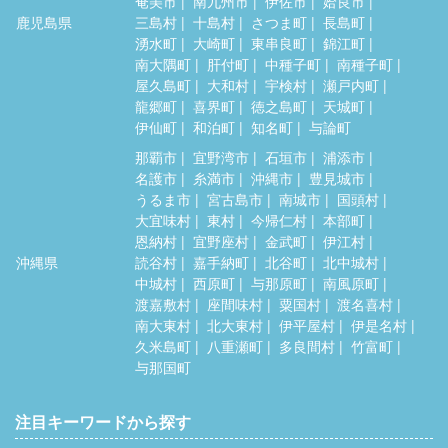
奄美市
南九州市
伊佐市
姶良市
鹿児島県
三島村
十島村
さつま町
長島町
湧水町
大崎町
東串良町
錦江町
南大隅町
肝付町
中種子町
南種子町
屋久島町
大和村
宇検村
瀬戸内町
龍郷町
喜界町
徳之島町
天城町
伊仙町
和泊町
知名町
与論町
那覇市
宜野湾市
石垣市
浦添市
名護市
糸満市
沖縄市
豊見城市
うるま市
宮古島市
南城市
国頭村
大宜味村
東村
今帰仁村
本部町
恩納村
宜野座村
金武町
伊江村
沖縄県
読谷村
嘉手納町
北谷町
北中城村
中城村
西原町
与那原町
南風原町
渡嘉敷村
座間味村
粟国村
渡名喜村
南大東村
北大東村
伊平屋村
伊是名村
久米島町
八重瀬町
多良間村
竹富町
与那国町
注目キーワードから探す