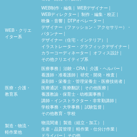
WEB制作・編集
WEBデザイナー
WEBディレクター
制作・編集・校正
映像・音響
DTPオペレーター
デザイナー（ファッション・アクセサリー）・
WEB・クリエ
パタンナー
イター系
デザイナー（住宅・インテリア）
イラストレーター・グラフィックデザイナー
カラーコーディネーター
オフィス設計
その他クリエイティブ系
医療事務
治験・CRA
介護・ヘルパー
看護師・准看護師
研究・開発・検査
薬剤師・栄養士・管理栄養士・医療技術者
医療・介護・
医療通訳・医療翻訳
その他医療
教育系
養護教諭・保育士・幼稚園事務
講師・インストラクター・非常勤講師
学校事務・大学事務
試験監督
その他教育・学校
物流関連
製造（組立・加工）
製造・物流・
生産・品質管理
軽作業・仕分け作業
軽作業他
ドライバー
その他