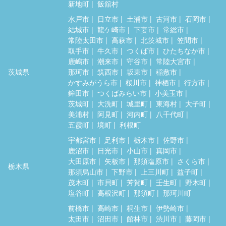
新地町
飯舘村
水戸市
日立市
土浦市
古河市
石岡市
結城市
龍ケ崎市
下妻市
常総市
常陸太田市
高萩市
北茨城市
笠間市
取手市
牛久市
つくば市
ひたちなか市
鹿嶋市
潮来市
守谷市
常陸大宮市
茨城県
那珂市
筑西市
坂東市
稲敷市
かすみがうら市
桜川市
神栖市
行方市
鉾田市
つくばみらい市
小美玉市
茨城町
大洗町
城里町
東海村
大子町
美浦村
阿見町
河内町
八千代町
五霞町
境町
利根町
宇都宮市
足利市
栃木市
佐野市
鹿沼市
日光市
小山市
真岡市
大田原市
矢板市
那須塩原市
さくら市
栃木県
那須烏山市
下野市
上三川町
益子町
茂木町
市貝町
芳賀町
壬生町
野木町
塩谷町
高根沢町
那須町
那珂川町
前橋市
高崎市
桐生市
伊勢崎市
太田市
沼田市
館林市
渋川市
藤岡市