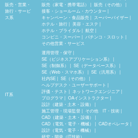
販売・営業・
販売（家電・携帯電話）
販売（その他）
旅行・サービ
接客・ショールーム・カウンター
ス系
キャンペーン・食品販売
スーパーバイザー
ホテル・旅行
美容・エステ
ホテル・ブライダル
航空
コンビニ・スーパー
パチンコ・スロット
その他営業・サービス
運用管理・保守
SE（ビジネスアプリケーション系）
SE（制御系）
SE（データベース系）
SE（Web・スマホ系）
SE（汎用系）
社内SE
SE（その他）
ヘルプデスク・ユーザーサポート
評価・テスト
ネットワークエンジニア
IT系
プログラマ
OAインストラクター
設計（建築・土木・設備）
施工管理・現場監督
その他 IT・技術
CAD（建築・土木・設備）
CAD（電気・電子・機械）
CADオペレータ
設計（電気・電子・機械）
研究・開発（IT技術）