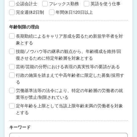
公認会計士
フレックス勤務
英語を使う仕事
完全週休2日制
年間休日120日以上
年齢制限の理由
長期勤続によるキャリア形成を図るため新規学卒者を対
象とする
技能/ノウハウ等の継承の観点から、年齢構成を維持/回
復させるために特定年齢層を対象とする
芸術/芸能の分野における表現の真実性等の要請がある
行政の施策を踏まえて中高年齢者に限定した募集/採用す
る
労働基準法等の法令により、特定の年齢層の労働者の就
業等が禁止/制限されている
定年年齢を上限として当該上限年齢未満の労働者を対象
とする
キーワード