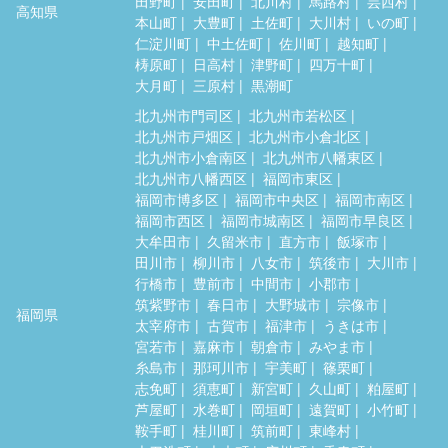
田野町
安田町
北川村
馬路村
芸西村
高知県
本山町
大豊町
土佐町
大川村
いの町
仁淀川町
中土佐町
佐川町
越知町
梼原町
日高村
津野町
四万十町
大月町
三原村
黒潮町
北九州市門司区
北九州市若松区
北九州市戸畑区
北九州市小倉北区
北九州市小倉南区
北九州市八幡東区
北九州市八幡西区
福岡市東区
福岡市博多区
福岡市中央区
福岡市南区
福岡市西区
福岡市城南区
福岡市早良区
大牟田市
久留米市
直方市
飯塚市
田川市
柳川市
八女市
筑後市
大川市
行橋市
豊前市
中間市
小郡市
筑紫野市
春日市
大野城市
宗像市
福岡県
太宰府市
古賀市
福津市
うきは市
宮若市
嘉麻市
朝倉市
みやま市
糸島市
那珂川市
宇美町
篠栗町
志免町
須恵町
新宮町
久山町
粕屋町
芦屋町
水巻町
岡垣町
遠賀町
小竹町
鞍手町
桂川町
筑前町
東峰村