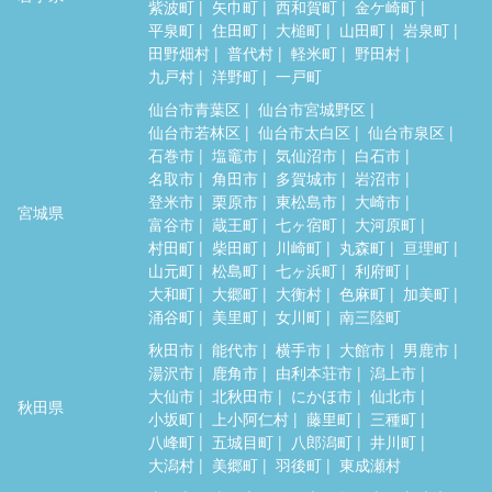
紫波町
矢巾町
西和賀町
金ケ崎町
平泉町
住田町
大槌町
山田町
岩泉町
田野畑村
普代村
軽米町
野田村
九戸村
洋野町
一戸町
仙台市青葉区
仙台市宮城野区
仙台市若林区
仙台市太白区
仙台市泉区
石巻市
塩竈市
気仙沼市
白石市
名取市
角田市
多賀城市
岩沼市
登米市
栗原市
東松島市
大崎市
宮城県
富谷市
蔵王町
七ヶ宿町
大河原町
村田町
柴田町
川崎町
丸森町
亘理町
山元町
松島町
七ヶ浜町
利府町
大和町
大郷町
大衡村
色麻町
加美町
涌谷町
美里町
女川町
南三陸町
秋田市
能代市
横手市
大館市
男鹿市
湯沢市
鹿角市
由利本荘市
潟上市
大仙市
北秋田市
にかほ市
仙北市
秋田県
小坂町
上小阿仁村
藤里町
三種町
八峰町
五城目町
八郎潟町
井川町
大潟村
美郷町
羽後町
東成瀬村