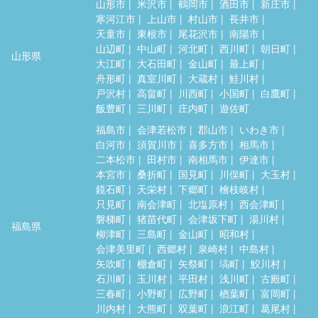
山形市
米沢市
鶴岡市
酒田市
新庄市
寒河江市
上山市
村山市
長井市
天童市
東根市
尾花沢市
南陽市
山辺町
中山町
河北町
西川町
朝日町
山形県
大江町
大石田町
金山町
最上町
舟形町
真室川町
大蔵村
鮭川村
戸沢村
高畠町
川西町
小国町
白鷹町
飯豊町
三川町
庄内町
遊佐町
福島市
会津若松市
郡山市
いわき市
白河市
須賀川市
喜多方市
相馬市
二本松市
田村市
南相馬市
伊達市
本宮市
桑折町
国見町
川俣町
大玉村
鏡石町
天栄村
下郷町
檜枝岐村
只見町
南会津町
北塩原村
西会津町
磐梯町
猪苗代町
会津坂下町
湯川村
福島県
柳津町
三島町
金山町
昭和村
会津美里町
西郷村
泉崎村
中島村
矢吹町
棚倉町
矢祭町
塙町
鮫川村
石川町
玉川村
平田村
浅川町
古殿町
三春町
小野町
広野町
楢葉町
富岡町
川内村
大熊町
双葉町
浪江町
葛尾村