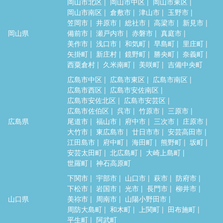
岡山市北区
岡山市中区
岡山市東区
岡山市南区
倉敷市
津山市
玉野市
笠岡市
井原市
総社市
高梁市
新見市
岡山県
備前市
瀬戸内市
赤磐市
真庭市
美作市
浅口市
和気町
早島町
里庄町
矢掛町
新庄村
鏡野町
勝央町
奈義町
西粟倉村
久米南町
美咲町
吉備中央町
広島市中区
広島市東区
広島市南区
広島市西区
広島市安佐南区
広島市安佐北区
広島市安芸区
広島市佐伯区
呉市
竹原市
三原市
広島県
尾道市
福山市
府中市
三次市
庄原市
大竹市
東広島市
廿日市市
安芸高田市
江田島市
府中町
海田町
熊野町
坂町
安芸太田町
北広島町
大崎上島町
世羅町
神石高原町
下関市
宇部市
山口市
萩市
防府市
下松市
岩国市
光市
長門市
柳井市
山口県
美祢市
周南市
山陽小野田市
周防大島町
和木町
上関町
田布施町
平生町
阿武町