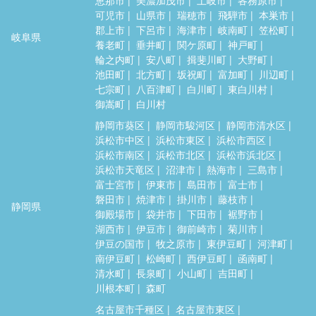
可児市
山県市
瑞穂市
飛騨市
本巣市
郡上市
下呂市
海津市
岐南町
笠松町
岐阜県
養老町
垂井町
関ケ原町
神戸町
輪之内町
安八町
揖斐川町
大野町
池田町
北方町
坂祝町
富加町
川辺町
七宗町
八百津町
白川町
東白川村
御嵩町
白川村
静岡市葵区
静岡市駿河区
静岡市清水区
浜松市中区
浜松市東区
浜松市西区
浜松市南区
浜松市北区
浜松市浜北区
浜松市天竜区
沼津市
熱海市
三島市
富士宮市
伊東市
島田市
富士市
磐田市
焼津市
掛川市
藤枝市
静岡県
御殿場市
袋井市
下田市
裾野市
湖西市
伊豆市
御前崎市
菊川市
伊豆の国市
牧之原市
東伊豆町
河津町
南伊豆町
松崎町
西伊豆町
函南町
清水町
長泉町
小山町
吉田町
川根本町
森町
名古屋市千種区
名古屋市東区