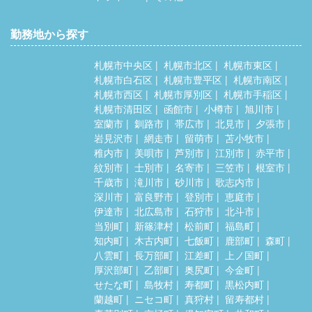
勤務地から探す
札幌市中央区
札幌市北区
札幌市東区
札幌市白石区
札幌市豊平区
札幌市南区
札幌市西区
札幌市厚別区
札幌市手稲区
札幌市清田区
函館市
小樽市
旭川市
室蘭市
釧路市
帯広市
北見市
夕張市
岩見沢市
網走市
留萌市
苫小牧市
稚内市
美唄市
芦別市
江別市
赤平市
紋別市
士別市
名寄市
三笠市
根室市
千歳市
滝川市
砂川市
歌志内市
深川市
富良野市
登別市
恵庭市
伊達市
北広島市
石狩市
北斗市
当別町
新篠津村
松前町
福島町
知内町
木古内町
七飯町
鹿部町
森町
八雲町
長万部町
江差町
上ノ国町
厚沢部町
乙部町
奥尻町
今金町
せたな町
島牧村
寿都町
黒松内町
蘭越町
ニセコ町
真狩村
留寿都村