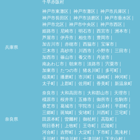
千早赤阪村
神戸市東灘区
神戸市灘区
神戸市兵庫区
神戸市長田区
神戸市須磨区
神戸市垂水区
神戸市北区
神戸市中央区
神戸市西区
姫路市
尼崎市
明石市
西宮市
洲本市
芦屋市
伊丹市
相生市
豊岡市
加古川市
赤穂市
西脇市
宝塚市
兵庫県
三木市
高砂市
川西市
小野市
三田市
加西市
篠山市
養父市
丹波市
南あわじ市
朝来市
淡路市
宍粟市
加東市
たつの市
猪名川町
多可町
稲美町
播磨町
市川町
福崎町
神河町
太子町
上郡町
佐用町
香美町
新温泉町
奈良市
大和高田市
大和郡山市
天理市
橿原市
桜井市
五條市
御所市
生駒市
香芝市
葛城市
宇陀市
山添村
平群町
三郷町
斑鳩町
安堵町
川西町
三宅町
奈良県
田原本町
曽爾村
御杖村
高取町
明日香村
上牧町
王寺町
広陵町
河合町
吉野町
大淀町
下市町
黒滝村
天川村
野迫川村
十津川村
下北山村