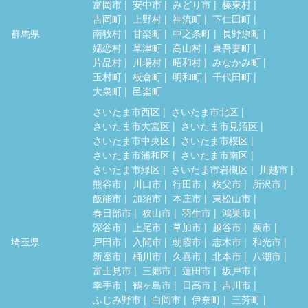
富岡市
安中市
みどり市
榛東村
吉岡町
上野村
神流町
下仁田町
群馬県
南牧村
甘楽町
中之条町
長野原町
嬬恋村
草津町
高山村
東吾妻町
片品村
川場村
昭和村
みなかみ町
玉村町
板倉町
明和町
千代田町
大泉町
邑楽町
さいたま市西区
さいたま市北区
さいたま市大宮区
さいたま市見沼区
さいたま市中央区
さいたま市桜区
さいたま市浦和区
さいたま市南区
さいたま市緑区
さいたま市岩槻区
川越市
熊谷市
川口市
行田市
秩父市
所沢市
飯能市
加須市
本庄市
東松山市
春日部市
狭山市
羽生市
鴻巣市
深谷市
上尾市
草加市
越谷市
蕨市
埼玉県
戸田市
入間市
朝霞市
志木市
和光市
新座市
桶川市
久喜市
北本市
八潮市
富士見市
三郷市
蓮田市
坂戸市
幸手市
鶴ヶ島市
日高市
吉川市
ふじみ野市
白岡市
伊奈町
三芳町