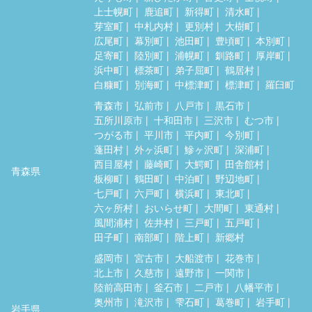
上士幌町
鹿追町
新得町
清水町
芽室町
中札内村
更別村
大樹町
広尾町
幕別町
池田町
豊頃町
本別町
足寄町
陸別町
浦幌町
釧路町
厚岸町
浜中町
標茶町
弟子屈町
鶴居村
白糠町
別海町
中標津町
標津町
羅臼町
青森市
弘前市
八戸市
黒石市
五所川原市
十和田市
三沢市
むつ市
つがる市
平川市
平内町
今別町
蓬田村
外ヶ浜町
鰺ヶ沢町
深浦町
西目屋村
藤崎町
大鰐町
田舎館村
青森県
板柳町
鶴田町
中泊町
野辺地町
七戸町
六戸町
横浜町
東北町
六ヶ所村
おいらせ町
大間町
東通村
風間浦村
佐井村
三戸町
五戸町
田子町
南部町
階上町
新郷村
盛岡市
宮古市
大船渡市
花巻市
北上市
久慈市
遠野市
一関市
陸前高田市
釜石市
二戸市
八幡平市
奥州市
滝沢市
雫石町
葛巻町
岩手町
岩手県