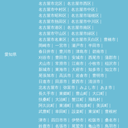
名古屋市北区
名古屋市西区
名古屋市中村区
名古屋市中区
名古屋市昭和区
名古屋市瑞穂区
名古屋市熱田区
名古屋市中川区
名古屋市港区
名古屋市南区
名古屋市守山区
名古屋市緑区
名古屋市名東区
名古屋市天白区
豊橋市
岡崎市
一宮市
瀬戸市
半田市
春日井市
豊川市
津島市
碧南市
愛知県
刈谷市
豊田市
安城市
西尾市
蒲郡市
犬山市
常滑市
江南市
小牧市
稲沢市
新城市
東海市
大府市
知多市
知立市
尾張旭市
高浜市
岩倉市
豊明市
日進市
田原市
愛西市
清須市
北名古屋市
弥富市
みよし市
あま市
長久手市
東郷町
豊山町
大口町
扶桑町
大治町
蟹江町
飛島村
阿久比町
東浦町
南知多町
美浜町
武豊町
幸田町
設楽町
東栄町
豊根村
津市
四日市市
伊勢市
松阪市
桑名市
鈴鹿市
名張市
尾鷲市
亀山市
鳥羽市