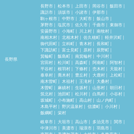
長野市
松本市
上田市
岡谷市
飯田市
諏訪市
須坂市
小諸市
伊那市
駒ヶ根市
中野市
大町市
飯山市
茅野市
塩尻市
佐久市
千曲市
東御市
安曇野市
小海町
川上村
南牧村
南相木村
北相木村
佐久穂町
軽井沢町
御代田町
立科町
青木村
長和町
下諏訪町
富士見町
原村
辰野町
箕輪町
飯島町
南箕輪村
中川村
長野県
宮田村
松川町
高森町
阿南町
阿智村
平谷村
根羽村
下條村
売木村
天龍村
泰阜村
喬木村
豊丘村
大鹿村
上松町
南木曽町
木祖村
王滝村
大桑村
木曽町
麻績村
生坂村
山形村
朝日村
筑北村
池田町
松川村
白馬村
小谷村
坂城町
小布施町
高山村
山ノ内町
木島平村
野沢温泉村
信濃町
小川村
飯綱町
栄村
岐阜市
大垣市
高山市
多治見市
関市
中津川市
美濃市
瑞浪市
羽島市
恵那市
美濃加茂市
土岐市
各務原市