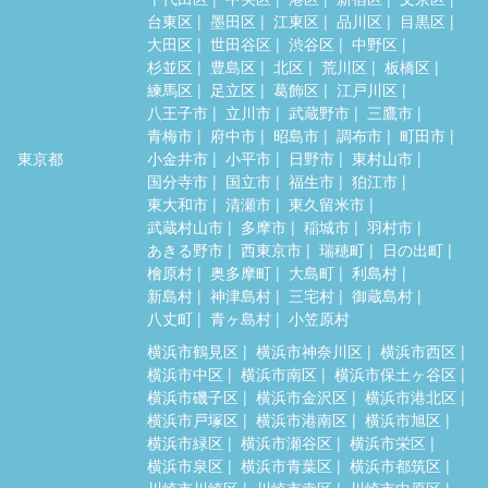
台東区
墨田区
江東区
品川区
目黒区
大田区
世田谷区
渋谷区
中野区
杉並区
豊島区
北区
荒川区
板橋区
練馬区
足立区
葛飾区
江戸川区
八王子市
立川市
武蔵野市
三鷹市
青梅市
府中市
昭島市
調布市
町田市
東京都
小金井市
小平市
日野市
東村山市
国分寺市
国立市
福生市
狛江市
東大和市
清瀬市
東久留米市
武蔵村山市
多摩市
稲城市
羽村市
あきる野市
西東京市
瑞穂町
日の出町
檜原村
奥多摩町
大島町
利島村
新島村
神津島村
三宅村
御蔵島村
八丈町
青ヶ島村
小笠原村
横浜市鶴見区
横浜市神奈川区
横浜市西区
横浜市中区
横浜市南区
横浜市保土ヶ谷区
横浜市磯子区
横浜市金沢区
横浜市港北区
横浜市戸塚区
横浜市港南区
横浜市旭区
横浜市緑区
横浜市瀬谷区
横浜市栄区
横浜市泉区
横浜市青葉区
横浜市都筑区
川崎市川崎区
川崎市幸区
川崎市中原区