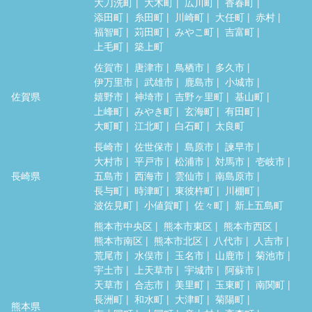
大刀洗町
大木町
広川町
香春町
添田町
糸田町
川崎町
大任町
赤村
福智町
苅田町
みやこ町
吉富町
上毛町
築上町
佐賀市
唐津市
鳥栖市
多久市
伊万里市
武雄市
鹿島市
小城市
佐賀県
嬉野市
神埼市
吉野ヶ里町
基山町
上峰町
みやき町
玄海町
有田町
大町町
江北町
白石町
太良町
長崎市
佐世保市
島原市
諫早市
大村市
平戸市
松浦市
対馬市
壱岐市
長崎県
五島市
西海市
雲仙市
南島原市
長与町
時津町
東彼杵町
川棚町
波佐見町
小値賀町
佐々町
新上五島町
熊本市中央区
熊本市東区
熊本市西区
熊本市南区
熊本市北区
八代市
人吉市
荒尾市
水俣市
玉名市
山鹿市
菊池市
宇土市
上天草市
宇城市
阿蘇市
天草市
合志市
美里町
玉東町
南関町
長洲町
和水町
大津町
菊陽町
熊本県