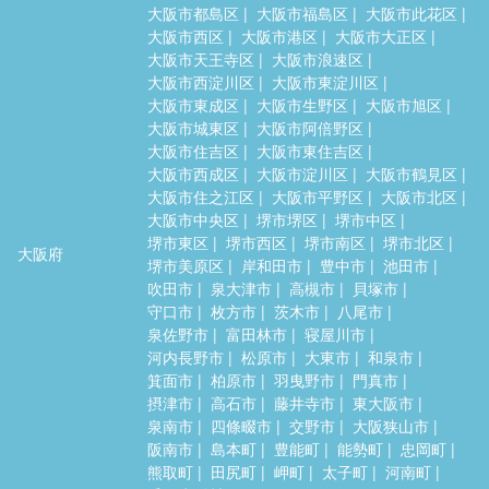
大阪市都島区
大阪市福島区
大阪市此花区
大阪市西区
大阪市港区
大阪市大正区
大阪市天王寺区
大阪市浪速区
大阪市西淀川区
大阪市東淀川区
大阪市東成区
大阪市生野区
大阪市旭区
大阪市城東区
大阪市阿倍野区
大阪市住吉区
大阪市東住吉区
大阪市西成区
大阪市淀川区
大阪市鶴見区
大阪市住之江区
大阪市平野区
大阪市北区
大阪市中央区
堺市堺区
堺市中区
堺市東区
堺市西区
堺市南区
堺市北区
大阪府
堺市美原区
岸和田市
豊中市
池田市
吹田市
泉大津市
高槻市
貝塚市
守口市
枚方市
茨木市
八尾市
泉佐野市
富田林市
寝屋川市
河内長野市
松原市
大東市
和泉市
箕面市
柏原市
羽曳野市
門真市
摂津市
高石市
藤井寺市
東大阪市
泉南市
四條畷市
交野市
大阪狭山市
阪南市
島本町
豊能町
能勢町
忠岡町
熊取町
田尻町
岬町
太子町
河南町