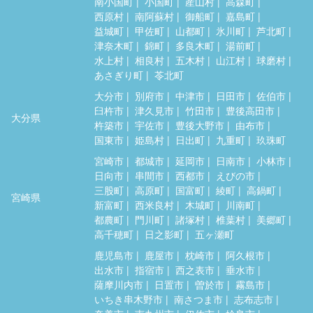
南小国町
小国町
産山村
高森町
西原村
南阿蘇村
御船町
嘉島町
益城町
甲佐町
山都町
氷川町
芦北町
津奈木町
錦町
多良木町
湯前町
水上村
相良村
五木村
山江村
球磨村
あさぎり町
苓北町
大分市
別府市
中津市
日田市
佐伯市
臼杵市
津久見市
竹田市
豊後高田市
大分県
杵築市
宇佐市
豊後大野市
由布市
国東市
姫島村
日出町
九重町
玖珠町
宮崎市
都城市
延岡市
日南市
小林市
日向市
串間市
西都市
えびの市
三股町
高原町
国富町
綾町
高鍋町
宮崎県
新富町
西米良村
木城町
川南町
都農町
門川町
諸塚村
椎葉村
美郷町
高千穂町
日之影町
五ヶ瀬町
鹿児島市
鹿屋市
枕崎市
阿久根市
出水市
指宿市
西之表市
垂水市
薩摩川内市
日置市
曽於市
霧島市
いちき串木野市
南さつま市
志布志市