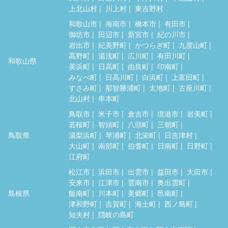
上北山村
川上村
東吉野村
和歌山市
海南市
橋本市
有田市
御坊市
田辺市
新宮市
紀の川市
岩出市
紀美野町
かつらぎ町
九度山町
高野町
湯浅町
広川町
有田川町
和歌山県
美浜町
日高町
由良町
印南町
みなべ町
日高川町
白浜町
上富田町
すさみ町
那智勝浦町
太地町
古座川町
北山村
串本町
鳥取市
米子市
倉吉市
境港市
岩美町
若桜町
智頭町
八頭町
三朝町
鳥取県
湯梨浜町
琴浦町
北栄町
日吉津村
大山町
南部町
伯耆町
日南町
日野町
江府町
松江市
浜田市
出雲市
益田市
大田市
安来市
江津市
雲南市
奥出雲町
島根県
飯南町
川本町
美郷町
邑南町
津和野町
吉賀町
海士町
西ノ島町
知夫村
隠岐の島町