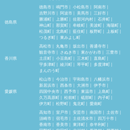
徳島市
鳴門市
小松島市
阿南市
吉野川市
阿波市
美馬市
三好市
勝浦町
上勝町
佐那河内村
石井町
徳島県
神山町
那賀町
牟岐町
美波町
海陽町
松茂町
北島町
藍住町
板野町
上板町
つるぎ町
東みよし町
高松市
丸亀市
坂出市
善通寺市
観音寺市
さぬき市
東かがわ市
三豊市
香川県
土庄町
小豆島町
三木町
直島町
宇多津町
綾川町
琴平町
多度津町
まんのう町
松山市
今治市
宇和島市
八幡浜市
新居浜市
西条市
大洲市
伊予市
愛媛県
四国中央市
西予市
東温市
上島町
久万高原町
松前町
砥部町
内子町
伊方町
松野町
鬼北町
愛南町
高知市
室戸市
安芸市
南国市
土佐市
須崎市
宿毛市
土佐清水市
四万十市
香南市
香美市
東洋町
奈半利町