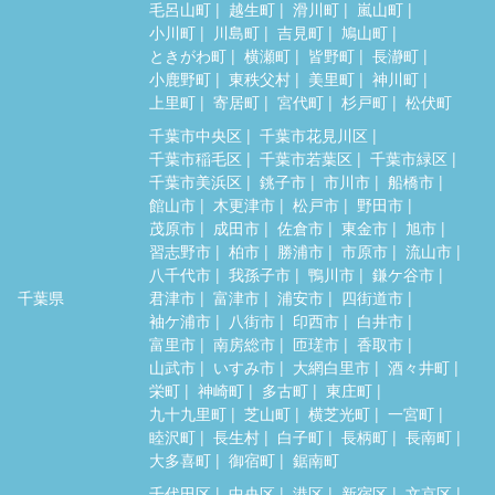
毛呂山町
越生町
滑川町
嵐山町
小川町
川島町
吉見町
鳩山町
ときがわ町
横瀬町
皆野町
長瀞町
小鹿野町
東秩父村
美里町
神川町
上里町
寄居町
宮代町
杉戸町
松伏町
千葉市中央区
千葉市花見川区
千葉市稲毛区
千葉市若葉区
千葉市緑区
千葉市美浜区
銚子市
市川市
船橋市
館山市
木更津市
松戸市
野田市
茂原市
成田市
佐倉市
東金市
旭市
習志野市
柏市
勝浦市
市原市
流山市
八千代市
我孫子市
鴨川市
鎌ケ谷市
千葉県
君津市
富津市
浦安市
四街道市
袖ケ浦市
八街市
印西市
白井市
富里市
南房総市
匝瑳市
香取市
山武市
いすみ市
大網白里市
酒々井町
栄町
神崎町
多古町
東庄町
九十九里町
芝山町
横芝光町
一宮町
睦沢町
長生村
白子町
長柄町
長南町
大多喜町
御宿町
鋸南町
千代田区
中央区
港区
新宿区
文京区