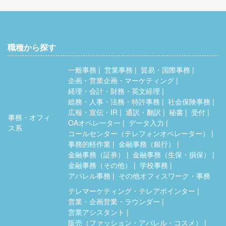
職種から探す
一般事務
営業事務
貿易・国際事務
企画・営業企画・マーケティング
経理・会計・財務・英文経理
総務・人事・法務・特許事務
社会保険事務
広報・宣伝・IR
通訳・翻訳
秘書
受付
事務・オフィ
OAオペレーター
データ入力
ス系
コールセンター（テレフォンオペレーター）
事務的軽作業
金融事務（銀行）
金融事務（証券）
金融事務（生保・損保）
金融事務（その他）
学校事務
アパレル事務
その他オフィスワーク・事務
テレマーケティング・テレアポインター
営業・企画営業・ラウンダー
営業アシスタント
販売（ファッション・アパレル・コスメ）