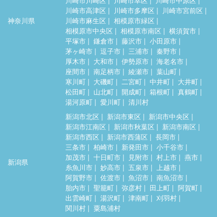
川崎市高津区
川崎市多摩区
川崎市宮前区
神奈川県
川崎市麻生区
相模原市緑区
相模原市中央区
相模原市南区
横須賀市
平塚市
鎌倉市
藤沢市
小田原市
茅ヶ崎市
逗子市
三浦市
秦野市
厚木市
大和市
伊勢原市
海老名市
座間市
南足柄市
綾瀬市
葉山町
寒川町
大磯町
二宮町
中井町
大井町
松田町
山北町
開成町
箱根町
真鶴町
湯河原町
愛川町
清川村
新潟市北区
新潟市東区
新潟市中央区
新潟市江南区
新潟市秋葉区
新潟市南区
新潟市西区
新潟市西蒲区
長岡市
三条市
柏崎市
新発田市
小千谷市
加茂市
十日町市
見附市
村上市
燕市
新潟県
糸魚川市
妙高市
五泉市
上越市
阿賀野市
佐渡市
魚沼市
南魚沼市
胎内市
聖籠町
弥彦村
田上町
阿賀町
出雲崎町
湯沢町
津南町
刈羽村
関川村
粟島浦村