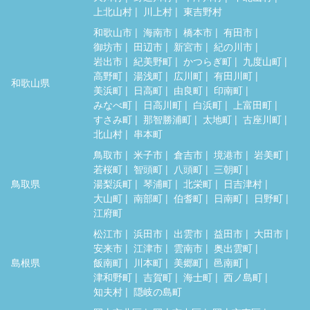
上北山村
川上村
東吉野村
和歌山市
海南市
橋本市
有田市
御坊市
田辺市
新宮市
紀の川市
岩出市
紀美野町
かつらぎ町
九度山町
高野町
湯浅町
広川町
有田川町
和歌山県
美浜町
日高町
由良町
印南町
みなべ町
日高川町
白浜町
上富田町
すさみ町
那智勝浦町
太地町
古座川町
北山村
串本町
鳥取市
米子市
倉吉市
境港市
岩美町
若桜町
智頭町
八頭町
三朝町
鳥取県
湯梨浜町
琴浦町
北栄町
日吉津村
大山町
南部町
伯耆町
日南町
日野町
江府町
松江市
浜田市
出雲市
益田市
大田市
安来市
江津市
雲南市
奥出雲町
島根県
飯南町
川本町
美郷町
邑南町
津和野町
吉賀町
海士町
西ノ島町
知夫村
隠岐の島町