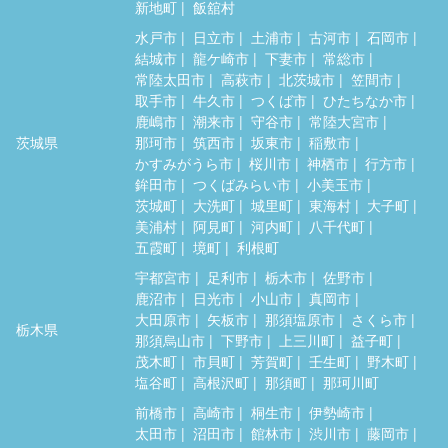
新地町
飯舘村
水戸市
日立市
土浦市
古河市
石岡市
結城市
龍ケ崎市
下妻市
常総市
常陸太田市
高萩市
北茨城市
笠間市
取手市
牛久市
つくば市
ひたちなか市
鹿嶋市
潮来市
守谷市
常陸大宮市
茨城県
那珂市
筑西市
坂東市
稲敷市
かすみがうら市
桜川市
神栖市
行方市
鉾田市
つくばみらい市
小美玉市
茨城町
大洗町
城里町
東海村
大子町
美浦村
阿見町
河内町
八千代町
五霞町
境町
利根町
宇都宮市
足利市
栃木市
佐野市
鹿沼市
日光市
小山市
真岡市
大田原市
矢板市
那須塩原市
さくら市
栃木県
那須烏山市
下野市
上三川町
益子町
茂木町
市貝町
芳賀町
壬生町
野木町
塩谷町
高根沢町
那須町
那珂川町
前橋市
高崎市
桐生市
伊勢崎市
太田市
沼田市
館林市
渋川市
藤岡市