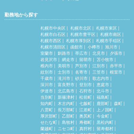
勤務地から探す
札幌市中央区
札幌市北区
札幌市東区
札幌市白石区
札幌市豊平区
札幌市南区
札幌市西区
札幌市厚別区
札幌市手稲区
札幌市清田区
函館市
小樽市
旭川市
室蘭市
釧路市
帯広市
北見市
夕張市
岩見沢市
網走市
留萌市
苫小牧市
稚内市
美唄市
芦別市
江別市
赤平市
紋別市
士別市
名寄市
三笠市
根室市
千歳市
滝川市
砂川市
歌志内市
深川市
富良野市
登別市
恵庭市
伊達市
北広島市
石狩市
北斗市
当別町
新篠津村
松前町
福島町
知内町
木古内町
七飯町
鹿部町
森町
八雲町
長万部町
江差町
上ノ国町
厚沢部町
乙部町
奥尻町
今金町
せたな町
島牧村
寿都町
黒松内町
蘭越町
ニセコ町
真狩村
留寿都村