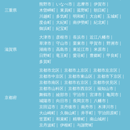
熊野市
いなべ市
志摩市
伊賀市
三重県
木曽岬町
東員町
菰野町
朝日町
川越町
多気町
明和町
大台町
玉城町
度会町
大紀町
南伊勢町
紀北町
御浜町
紀宝町
大津市
彦根市
長浜市
近江八幡市
草津市
守山市
栗東市
甲賀市
野洲市
滋賀県
湖南市
高島市
東近江市
米原市
日野町
竜王町
愛荘町
豊郷町
甲良町
多賀町
京都市北区
京都市上京区
京都市左京区
京都市中京区
京都市東山区
京都市下京区
京都市南区
京都市右京区
京都市伏見区
京都市山科区
京都市西京区
福知山市
舞鶴市
綾部市
宇治市
宮津市
亀岡市
京都府
城陽市
向日市
長岡京市
八幡市
京田辺市
京丹後市
南丹市
木津川市
大山崎町
久御山町
井手町
宇治田原町
笠置町
和束町
精華町
南山城村
京丹波町
伊根町
与謝野町