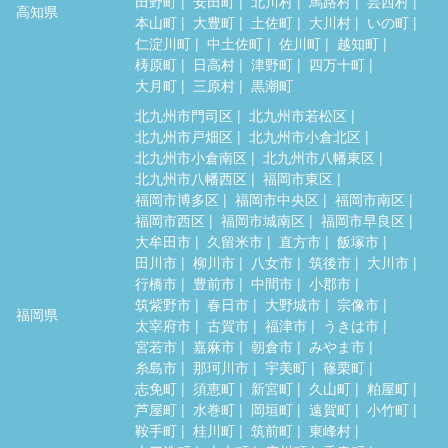
田野町
安田町
北川村
馬路村
芸西村
高知県
本山町
大豊町
土佐町
大川村
いの町
仁淀川町
中土佐町
佐川町
越知町
梼原町
日高村
津野町
四万十町
大月町
三原村
黒潮町
北九州市門司区
北九州市若松区
北九州市戸畑区
北九州市小倉北区
北九州市小倉南区
北九州市八幡東区
北九州市八幡西区
福岡市東区
福岡市博多区
福岡市中央区
福岡市南区
福岡市西区
福岡市城南区
福岡市早良区
大牟田市
久留米市
直方市
飯塚市
田川市
柳川市
八女市
筑後市
大川市
行橋市
豊前市
中間市
小郡市
筑紫野市
春日市
大野城市
宗像市
福岡県
太宰府市
古賀市
福津市
うきは市
宮若市
嘉麻市
朝倉市
みやま市
糸島市
那珂川市
宇美町
篠栗町
志免町
須恵町
新宮町
久山町
粕屋町
芦屋町
水巻町
岡垣町
遠賀町
小竹町
鞍手町
桂川町
筑前町
東峰村