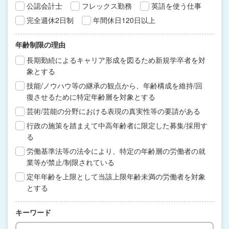
公認会計士
フレックス勤務
英語を使う仕事
完全週休2日制
年間休日120日以上
年齢制限の理由
長期勤続によるキャリア形成を図るため新規学卒者を対
象とする
技能/ノウハウ等の継承の観点から、年齢構成を維持/回
復させるために特定年齢層を対象とする
芸術/芸能の分野における表現の真実性等の要請がある
行政の施策を踏まえて中高年齢者に限定した募集/採用す
る
労働基準法等の法令により、特定の年齢層の労働者の就
業等が禁止/制限されている
定年年齢を上限として当該上限年齢未満の労働者を対象
とする
キーワード