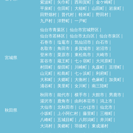
紫波町
矢巾町
西和賀町
金ケ崎町
平泉町
住田町
大槌町
山田町
岩泉町
田野畑村
普代村
軽米町
野田村
九戸村
洋野町
一戸町
仙台市青葉区
仙台市宮城野区
仙台市若林区
仙台市太白区
仙台市泉区
石巻市
塩竈市
気仙沼市
白石市
名取市
角田市
多賀城市
岩沼市
登米市
栗原市
東松島市
大崎市
宮城県
富谷市
蔵王町
七ヶ宿町
大河原町
村田町
柴田町
川崎町
丸森町
亘理町
山元町
松島町
七ヶ浜町
利府町
大和町
大郷町
大衡村
色麻町
加美町
涌谷町
美里町
女川町
南三陸町
秋田市
能代市
横手市
大館市
男鹿市
湯沢市
鹿角市
由利本荘市
潟上市
大仙市
北秋田市
にかほ市
仙北市
秋田県
小坂町
上小阿仁村
藤里町
三種町
八峰町
五城目町
八郎潟町
井川町
大潟村
美郷町
羽後町
東成瀬村