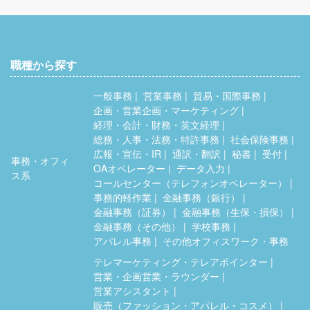
職種から探す
一般事務
営業事務
貿易・国際事務
企画・営業企画・マーケティング
経理・会計・財務・英文経理
総務・人事・法務・特許事務
社会保険事務
広報・宣伝・IR
通訳・翻訳
秘書
受付
事務・オフィ
OAオペレーター
データ入力
ス系
コールセンター（テレフォンオペレーター）
事務的軽作業
金融事務（銀行）
金融事務（証券）
金融事務（生保・損保）
金融事務（その他）
学校事務
アパレル事務
その他オフィスワーク・事務
テレマーケティング・テレアポインター
営業・企画営業・ラウンダー
営業アシスタント
販売（ファッション・アパレル・コスメ）