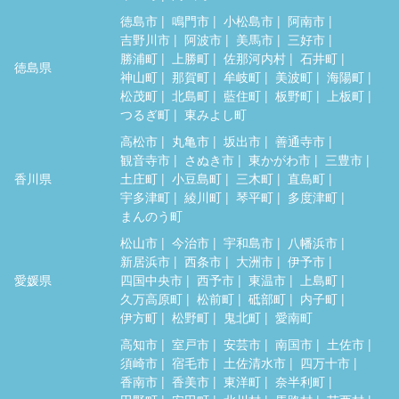
徳島市
鳴門市
小松島市
阿南市
吉野川市
阿波市
美馬市
三好市
勝浦町
上勝町
佐那河内村
石井町
徳島県
神山町
那賀町
牟岐町
美波町
海陽町
松茂町
北島町
藍住町
板野町
上板町
つるぎ町
東みよし町
高松市
丸亀市
坂出市
善通寺市
観音寺市
さぬき市
東かがわ市
三豊市
香川県
土庄町
小豆島町
三木町
直島町
宇多津町
綾川町
琴平町
多度津町
まんのう町
松山市
今治市
宇和島市
八幡浜市
新居浜市
西条市
大洲市
伊予市
愛媛県
四国中央市
西予市
東温市
上島町
久万高原町
松前町
砥部町
内子町
伊方町
松野町
鬼北町
愛南町
高知市
室戸市
安芸市
南国市
土佐市
須崎市
宿毛市
土佐清水市
四万十市
香南市
香美市
東洋町
奈半利町