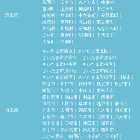
富岡市
安中市
みどり市
榛東村
吉岡町
上野村
神流町
下仁田町
群馬県
南牧村
甘楽町
中之条町
長野原町
嬬恋村
草津町
高山村
東吾妻町
片品村
川場村
昭和村
みなかみ町
玉村町
板倉町
明和町
千代田町
大泉町
邑楽町
さいたま市西区
さいたま市北区
さいたま市大宮区
さいたま市見沼区
さいたま市中央区
さいたま市桜区
さいたま市浦和区
さいたま市南区
さいたま市緑区
さいたま市岩槻区
川越市
熊谷市
川口市
行田市
秩父市
所沢市
飯能市
加須市
本庄市
東松山市
春日部市
狭山市
羽生市
鴻巣市
深谷市
上尾市
草加市
越谷市
蕨市
埼玉県
戸田市
入間市
朝霞市
志木市
和光市
新座市
桶川市
久喜市
北本市
八潮市
富士見市
三郷市
蓮田市
坂戸市
幸手市
鶴ヶ島市
日高市
吉川市
ふじみ野市
白岡市
伊奈町
三芳町