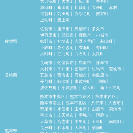
大刀洗町
大木町
広川町
香春町
添田町
糸田町
川崎町
大任町
赤村
福智町
苅田町
みやこ町
吉富町
上毛町
築上町
佐賀市
唐津市
鳥栖市
多久市
伊万里市
武雄市
鹿島市
小城市
佐賀県
嬉野市
神埼市
吉野ヶ里町
基山町
上峰町
みやき町
玄海町
有田町
大町町
江北町
白石町
太良町
長崎市
佐世保市
島原市
諫早市
大村市
平戸市
松浦市
対馬市
壱岐市
長崎県
五島市
西海市
雲仙市
南島原市
長与町
時津町
東彼杵町
川棚町
波佐見町
小値賀町
佐々町
新上五島町
熊本市中央区
熊本市東区
熊本市西区
熊本市南区
熊本市北区
八代市
人吉市
荒尾市
水俣市
玉名市
山鹿市
菊池市
宇土市
上天草市
宇城市
阿蘇市
天草市
合志市
美里町
玉東町
南関町
長洲町
和水町
大津町
菊陽町
熊本県