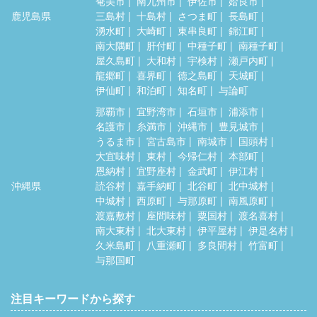
奄美市
南九州市
伊佐市
姶良市
鹿児島県
三島村
十島村
さつま町
長島町
湧水町
大崎町
東串良町
錦江町
南大隅町
肝付町
中種子町
南種子町
屋久島町
大和村
宇検村
瀬戸内町
龍郷町
喜界町
徳之島町
天城町
伊仙町
和泊町
知名町
与論町
那覇市
宜野湾市
石垣市
浦添市
名護市
糸満市
沖縄市
豊見城市
うるま市
宮古島市
南城市
国頭村
大宜味村
東村
今帰仁村
本部町
恩納村
宜野座村
金武町
伊江村
沖縄県
読谷村
嘉手納町
北谷町
北中城村
中城村
西原町
与那原町
南風原町
渡嘉敷村
座間味村
粟国村
渡名喜村
南大東村
北大東村
伊平屋村
伊是名村
久米島町
八重瀬町
多良間村
竹富町
与那国町
注目キーワードから探す