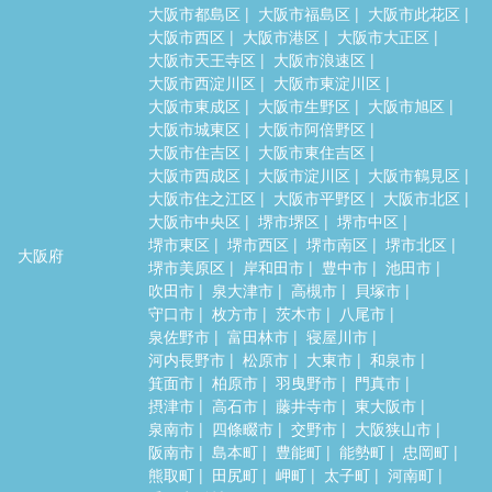
大阪市都島区
大阪市福島区
大阪市此花区
大阪市西区
大阪市港区
大阪市大正区
大阪市天王寺区
大阪市浪速区
大阪市西淀川区
大阪市東淀川区
大阪市東成区
大阪市生野区
大阪市旭区
大阪市城東区
大阪市阿倍野区
大阪市住吉区
大阪市東住吉区
大阪市西成区
大阪市淀川区
大阪市鶴見区
大阪市住之江区
大阪市平野区
大阪市北区
大阪市中央区
堺市堺区
堺市中区
堺市東区
堺市西区
堺市南区
堺市北区
大阪府
堺市美原区
岸和田市
豊中市
池田市
吹田市
泉大津市
高槻市
貝塚市
守口市
枚方市
茨木市
八尾市
泉佐野市
富田林市
寝屋川市
河内長野市
松原市
大東市
和泉市
箕面市
柏原市
羽曳野市
門真市
摂津市
高石市
藤井寺市
東大阪市
泉南市
四條畷市
交野市
大阪狭山市
阪南市
島本町
豊能町
能勢町
忠岡町
熊取町
田尻町
岬町
太子町
河南町