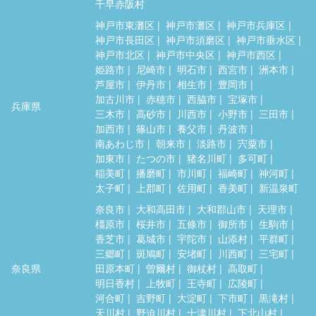
千早赤阪村
神戸市東灘区
神戸市灘区
神戸市兵庫区
神戸市長田区
神戸市須磨区
神戸市垂水区
神戸市北区
神戸市中央区
神戸市西区
姫路市
尼崎市
明石市
西宮市
洲本市
芦屋市
伊丹市
相生市
豊岡市
加古川市
赤穂市
西脇市
宝塚市
兵庫県
三木市
高砂市
川西市
小野市
三田市
加西市
篠山市
養父市
丹波市
南あわじ市
朝来市
淡路市
宍粟市
加東市
たつの市
猪名川町
多可町
稲美町
播磨町
市川町
福崎町
神河町
太子町
上郡町
佐用町
香美町
新温泉町
奈良市
大和高田市
大和郡山市
天理市
橿原市
桜井市
五條市
御所市
生駒市
香芝市
葛城市
宇陀市
山添村
平群町
三郷町
斑鳩町
安堵町
川西町
三宅町
奈良県
田原本町
曽爾村
御杖村
高取町
明日香村
上牧町
王寺町
広陵町
河合町
吉野町
大淀町
下市町
黒滝村
天川村
野迫川村
十津川村
下北山村