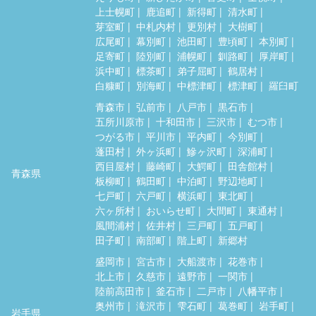
上士幌町
鹿追町
新得町
清水町
芽室町
中札内村
更別村
大樹町
広尾町
幕別町
池田町
豊頃町
本別町
足寄町
陸別町
浦幌町
釧路町
厚岸町
浜中町
標茶町
弟子屈町
鶴居村
白糠町
別海町
中標津町
標津町
羅臼町
青森市
弘前市
八戸市
黒石市
五所川原市
十和田市
三沢市
むつ市
つがる市
平川市
平内町
今別町
蓬田村
外ヶ浜町
鰺ヶ沢町
深浦町
西目屋村
藤崎町
大鰐町
田舎館村
青森県
板柳町
鶴田町
中泊町
野辺地町
七戸町
六戸町
横浜町
東北町
六ヶ所村
おいらせ町
大間町
東通村
風間浦村
佐井村
三戸町
五戸町
田子町
南部町
階上町
新郷村
盛岡市
宮古市
大船渡市
花巻市
北上市
久慈市
遠野市
一関市
陸前高田市
釜石市
二戸市
八幡平市
奥州市
滝沢市
雫石町
葛巻町
岩手町
岩手県