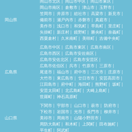
岡山市北区
岡山市中区
岡山市東区
岡山市南区
倉敷市
津山市
玉野市
笠岡市
井原市
総社市
高梁市
新見市
岡山県
備前市
瀬戸内市
赤磐市
真庭市
美作市
浅口市
和気町
早島町
里庄町
矢掛町
新庄村
鏡野町
勝央町
奈義町
西粟倉村
久米南町
美咲町
吉備中央町
広島市中区
広島市東区
広島市南区
広島市西区
広島市安佐南区
広島市安佐北区
広島市安芸区
広島市佐伯区
呉市
竹原市
三原市
広島県
尾道市
福山市
府中市
三次市
庄原市
大竹市
東広島市
廿日市市
安芸高田市
江田島市
府中町
海田町
熊野町
坂町
安芸太田町
北広島町
大崎上島町
世羅町
神石高原町
下関市
宇部市
山口市
萩市
防府市
下松市
岩国市
光市
長門市
柳井市
山口県
美祢市
周南市
山陽小野田市
周防大島町
和木町
上関町
田布施町
平生町
阿武町