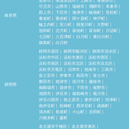
可児市
山県市
瑞穂市
飛騨市
本巣市
郡上市
下呂市
海津市
岐南町
笠松町
岐阜県
養老町
垂井町
関ケ原町
神戸町
輪之内町
安八町
揖斐川町
大野町
池田町
北方町
坂祝町
富加町
川辺町
七宗町
八百津町
白川町
東白川村
御嵩町
白川村
静岡市葵区
静岡市駿河区
静岡市清水区
浜松市中区
浜松市東区
浜松市西区
浜松市南区
浜松市北区
浜松市浜北区
浜松市天竜区
沼津市
熱海市
三島市
富士宮市
伊東市
島田市
富士市
磐田市
焼津市
掛川市
藤枝市
静岡県
御殿場市
袋井市
下田市
裾野市
湖西市
伊豆市
御前崎市
菊川市
伊豆の国市
牧之原市
東伊豆町
河津町
南伊豆町
松崎町
西伊豆町
函南町
清水町
長泉町
小山町
吉田町
川根本町
森町
名古屋市千種区
名古屋市東区