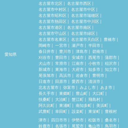
名古屋市北区
名古屋市西区
名古屋市中村区
名古屋市中区
名古屋市昭和区
名古屋市瑞穂区
名古屋市熱田区
名古屋市中川区
名古屋市港区
名古屋市南区
名古屋市守山区
名古屋市緑区
名古屋市名東区
名古屋市天白区
豊橋市
岡崎市
一宮市
瀬戸市
半田市
春日井市
豊川市
津島市
碧南市
愛知県
刈谷市
豊田市
安城市
西尾市
蒲郡市
犬山市
常滑市
江南市
小牧市
稲沢市
新城市
東海市
大府市
知多市
知立市
尾張旭市
高浜市
岩倉市
豊明市
日進市
田原市
愛西市
清須市
北名古屋市
弥富市
みよし市
あま市
長久手市
東郷町
豊山町
大口町
扶桑町
大治町
蟹江町
飛島村
阿久比町
東浦町
南知多町
美浜町
武豊町
幸田町
設楽町
東栄町
豊根村
津市
四日市市
伊勢市
松阪市
桑名市
鈴鹿市
名張市
尾鷲市
亀山市
鳥羽市