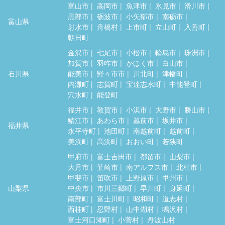
富山市
高岡市
魚津市
氷見市
滑川市
黒部市
砺波市
小矢部市
南砺市
富山県
射水市
舟橋村
上市町
立山町
入善町
朝日町
金沢市
七尾市
小松市
輪島市
珠洲市
加賀市
羽咋市
かほく市
白山市
石川県
能美市
野々市市
川北町
津幡町
内灘町
志賀町
宝達志水町
中能登町
穴水町
能登町
福井市
敦賀市
小浜市
大野市
勝山市
鯖江市
あわら市
越前市
坂井市
福井県
永平寺町
池田町
南越前町
越前町
美浜町
高浜町
おおい町
若狭町
甲府市
富士吉田市
都留市
山梨市
大月市
韮崎市
南アルプス市
北杜市
甲斐市
笛吹市
上野原市
甲州市
山梨県
中央市
市川三郷町
早川町
身延町
南部町
富士川町
昭和町
道志村
西桂町
忍野村
山中湖村
鳴沢村
富士河口湖町
小菅村
丹波山村