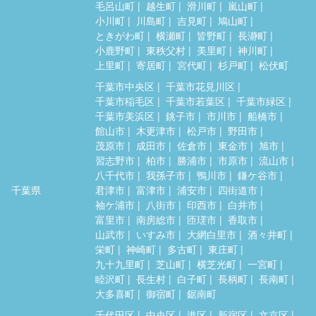
毛呂山町
越生町
滑川町
嵐山町
小川町
川島町
吉見町
鳩山町
ときがわ町
横瀬町
皆野町
長瀞町
小鹿野町
東秩父村
美里町
神川町
上里町
寄居町
宮代町
杉戸町
松伏町
千葉市中央区
千葉市花見川区
千葉市稲毛区
千葉市若葉区
千葉市緑区
千葉市美浜区
銚子市
市川市
船橋市
館山市
木更津市
松戸市
野田市
茂原市
成田市
佐倉市
東金市
旭市
習志野市
柏市
勝浦市
市原市
流山市
八千代市
我孫子市
鴨川市
鎌ケ谷市
千葉県
君津市
富津市
浦安市
四街道市
袖ケ浦市
八街市
印西市
白井市
富里市
南房総市
匝瑳市
香取市
山武市
いすみ市
大網白里市
酒々井町
栄町
神崎町
多古町
東庄町
九十九里町
芝山町
横芝光町
一宮町
睦沢町
長生村
白子町
長柄町
長南町
大多喜町
御宿町
鋸南町
千代田区
中央区
港区
新宿区
文京区