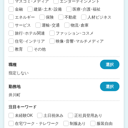
マスコミ･メディア
エンターテインメント
金融
建築･土木･設備
医療･介護･福祉
エネルギー
保険
不動産
人材ビジネス
サービス
運輸･交通
物流･倉庫
旅行･ホテル関連
ファッション･コスメ
住宅･インテリア
映像･音響･マルチメディア
教育
その他
職種
選択
指定しない
勤務地
選択
井川町
注目キーワード
未経験OK
土日祝休み
正社員登用あり
在宅ワーク・テレワーク
制服あり
服装自由