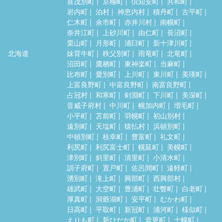
喜茂別町
京極町
倶知安町
共和町
岩内町
泊村
神恵内村
積丹町
古平町
仁木町
余市町
赤井川村
南幌町
奈井江町
上砂川町
由仁町
長沼町
栗山町
月形町
浦臼町
新十津川町
北海道
妹背牛町
秩父別町
雨竜町
北竜町
沼田町
鷹栖町
東神楽町
当麻町
比布町
愛別町
上川町
東川町
美瑛町
上富良野町
中富良野町
南富良野町
占冠村
和寒町
剣淵町
下川町
美深町
音威子府村
中川町
幌加内町
増毛町
小平町
苫前町
羽幌町
初山別村
遠別町
天塩町
猿払村
浜頓別町
中頓別町
枝幸町
豊富町
礼文町
利尻町
利尻富士町
幌延町
美幌町
津別町
斜里町
清里町
小清水町
訓子府町
置戸町
佐呂間町
遠軽町
湧別町
滝上町
興部町
西興部村
雄武町
大空町
豊浦町
壮瞥町
白老町
厚真町
洞爺湖町
安平町
むかわ町
日高町
平取町
新冠町
浦河町
様似町
えりも町
新ひだか町
音更町
士幌町