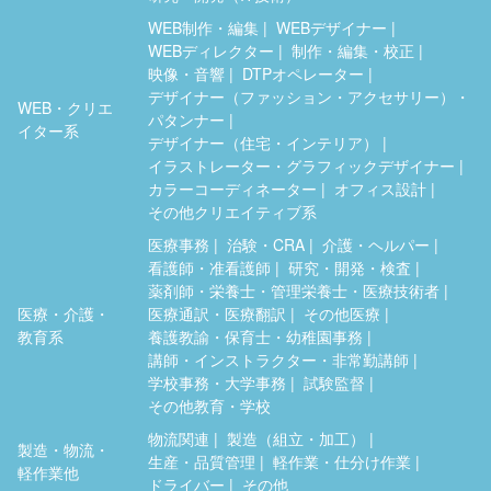
WEB制作・編集
WEBデザイナー
WEBディレクター
制作・編集・校正
映像・音響
DTPオペレーター
デザイナー（ファッション・アクセサリー）・
WEB・クリエ
パタンナー
イター系
デザイナー（住宅・インテリア）
イラストレーター・グラフィックデザイナー
カラーコーディネーター
オフィス設計
その他クリエイティブ系
医療事務
治験・CRA
介護・ヘルパー
看護師・准看護師
研究・開発・検査
薬剤師・栄養士・管理栄養士・医療技術者
医療・介護・
医療通訳・医療翻訳
その他医療
教育系
養護教諭・保育士・幼稚園事務
講師・インストラクター・非常勤講師
学校事務・大学事務
試験監督
その他教育・学校
物流関連
製造（組立・加工）
製造・物流・
生産・品質管理
軽作業・仕分け作業
軽作業他
ドライバー
その他