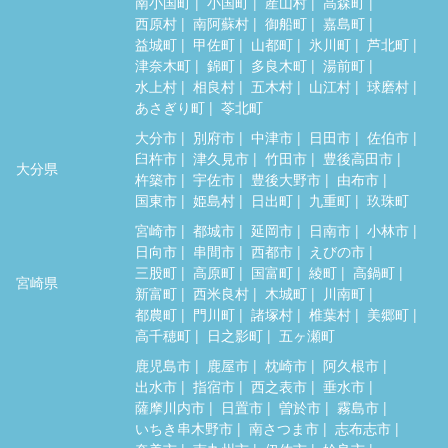
南小国町
小国町
産山村
高森町
西原村
南阿蘇村
御船町
嘉島町
益城町
甲佐町
山都町
氷川町
芦北町
津奈木町
錦町
多良木町
湯前町
水上村
相良村
五木村
山江村
球磨村
あさぎり町
苓北町
大分市
別府市
中津市
日田市
佐伯市
臼杵市
津久見市
竹田市
豊後高田市
大分県
杵築市
宇佐市
豊後大野市
由布市
国東市
姫島村
日出町
九重町
玖珠町
宮崎市
都城市
延岡市
日南市
小林市
日向市
串間市
西都市
えびの市
三股町
高原町
国富町
綾町
高鍋町
宮崎県
新富町
西米良村
木城町
川南町
都農町
門川町
諸塚村
椎葉村
美郷町
高千穂町
日之影町
五ヶ瀬町
鹿児島市
鹿屋市
枕崎市
阿久根市
出水市
指宿市
西之表市
垂水市
薩摩川内市
日置市
曽於市
霧島市
いちき串木野市
南さつま市
志布志市