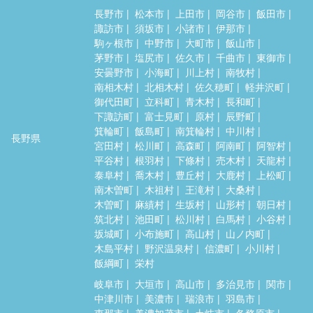
長野市
松本市
上田市
岡谷市
飯田市
諏訪市
須坂市
小諸市
伊那市
駒ヶ根市
中野市
大町市
飯山市
茅野市
塩尻市
佐久市
千曲市
東御市
安曇野市
小海町
川上村
南牧村
南相木村
北相木村
佐久穂町
軽井沢町
御代田町
立科町
青木村
長和町
下諏訪町
富士見町
原村
辰野町
箕輪町
飯島町
南箕輪村
中川村
長野県
宮田村
松川町
高森町
阿南町
阿智村
平谷村
根羽村
下條村
売木村
天龍村
泰阜村
喬木村
豊丘村
大鹿村
上松町
南木曽町
木祖村
王滝村
大桑村
木曽町
麻績村
生坂村
山形村
朝日村
筑北村
池田町
松川村
白馬村
小谷村
坂城町
小布施町
高山村
山ノ内町
木島平村
野沢温泉村
信濃町
小川村
飯綱町
栄村
岐阜市
大垣市
高山市
多治見市
関市
中津川市
美濃市
瑞浪市
羽島市
恵那市
美濃加茂市
土岐市
各務原市