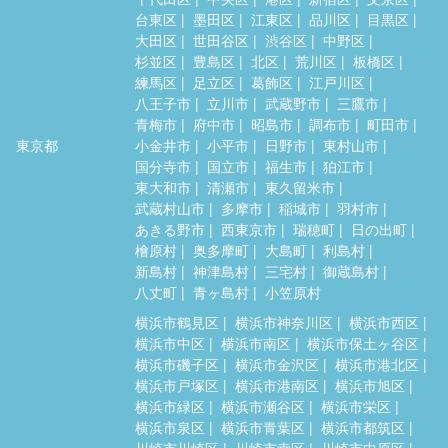
台東区
墨田区
江東区
品川区
目黒区
大田区
世田谷区
渋谷区
中野区
杉並区
豊島区
北区
荒川区
板橋区
練馬区
足立区
葛飾区
江戸川区
八王子市
立川市
武蔵野市
三鷹市
青梅市
府中市
昭島市
調布市
町田市
東京都
小金井市
小平市
日野市
東村山市
国分寺市
国立市
福生市
狛江市
東大和市
清瀬市
東久留米市
武蔵村山市
多摩市
稲城市
羽村市
あきる野市
西東京市
瑞穂町
日の出町
檜原村
奥多摩町
大島町
利島村
新島村
神津島村
三宅村
御蔵島村
八丈町
青ヶ島村
小笠原村
横浜市鶴見区
横浜市神奈川区
横浜市西区
横浜市中区
横浜市南区
横浜市保土ヶ谷区
横浜市磯子区
横浜市金沢区
横浜市港北区
横浜市戸塚区
横浜市港南区
横浜市旭区
横浜市緑区
横浜市瀬谷区
横浜市栄区
横浜市泉区
横浜市青葉区
横浜市都筑区
川崎市川崎区
川崎市幸区
川崎市中原区