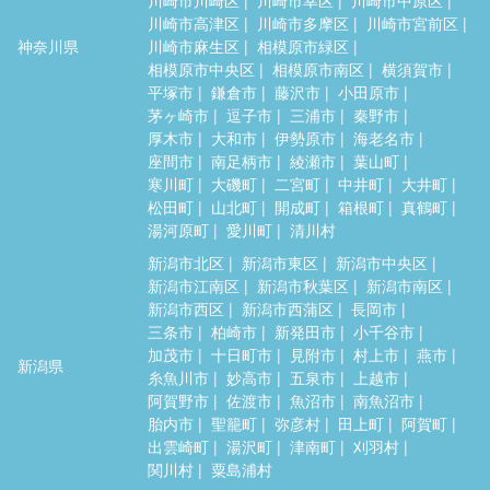
川崎市高津区
川崎市多摩区
川崎市宮前区
神奈川県
川崎市麻生区
相模原市緑区
相模原市中央区
相模原市南区
横須賀市
平塚市
鎌倉市
藤沢市
小田原市
茅ヶ崎市
逗子市
三浦市
秦野市
厚木市
大和市
伊勢原市
海老名市
座間市
南足柄市
綾瀬市
葉山町
寒川町
大磯町
二宮町
中井町
大井町
松田町
山北町
開成町
箱根町
真鶴町
湯河原町
愛川町
清川村
新潟市北区
新潟市東区
新潟市中央区
新潟市江南区
新潟市秋葉区
新潟市南区
新潟市西区
新潟市西蒲区
長岡市
三条市
柏崎市
新発田市
小千谷市
加茂市
十日町市
見附市
村上市
燕市
新潟県
糸魚川市
妙高市
五泉市
上越市
阿賀野市
佐渡市
魚沼市
南魚沼市
胎内市
聖籠町
弥彦村
田上町
阿賀町
出雲崎町
湯沢町
津南町
刈羽村
関川村
粟島浦村