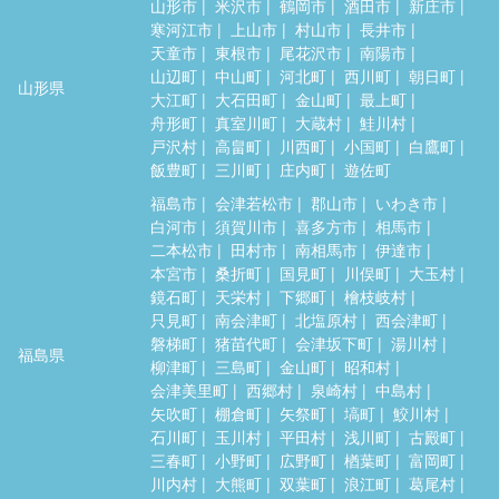
山形市
米沢市
鶴岡市
酒田市
新庄市
寒河江市
上山市
村山市
長井市
天童市
東根市
尾花沢市
南陽市
山辺町
中山町
河北町
西川町
朝日町
山形県
大江町
大石田町
金山町
最上町
舟形町
真室川町
大蔵村
鮭川村
戸沢村
高畠町
川西町
小国町
白鷹町
飯豊町
三川町
庄内町
遊佐町
福島市
会津若松市
郡山市
いわき市
白河市
須賀川市
喜多方市
相馬市
二本松市
田村市
南相馬市
伊達市
本宮市
桑折町
国見町
川俣町
大玉村
鏡石町
天栄村
下郷町
檜枝岐村
只見町
南会津町
北塩原村
西会津町
磐梯町
猪苗代町
会津坂下町
湯川村
福島県
柳津町
三島町
金山町
昭和村
会津美里町
西郷村
泉崎村
中島村
矢吹町
棚倉町
矢祭町
塙町
鮫川村
石川町
玉川村
平田村
浅川町
古殿町
三春町
小野町
広野町
楢葉町
富岡町
川内村
大熊町
双葉町
浪江町
葛尾村