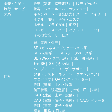
販売・営業・
販売（家電・携帯電話）
販売（その他）
旅行・サービ
接客・ショールーム・カウンター
ス系
キャンペーン・食品販売
スーパーバイザー
ホテル・旅行
美容・エステ
ホテル・ブライダル
航空
コンビニ・スーパー
パチンコ・スロット
その他営業・サービス
運用管理・保守
SE（ビジネスアプリケーション系）
SE（制御系）
SE（データベース系）
SE（Web・スマホ系）
SE（汎用系）
社内SE
SE（その他）
ヘルプデスク・ユーザーサポート
評価・テスト
ネットワークエンジニア
IT系
プログラマ
OAインストラクター
設計（建築・土木・設備）
施工管理・現場監督
その他 IT・技術
CAD（建築・土木・設備）
CAD（電気・電子・機械）
CADオペレータ
設計（電気・電子・機械）
研究・開発（IT技術）