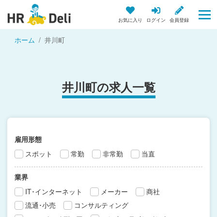
お気に入り
ログイン
会員登録
ホーム
井川町
井川町の求人一覧
雇用形態
スポット
常勤
非常勤
当直
業界
IT･インターネット
メーカー
商社
流通･小売
コンサルティング