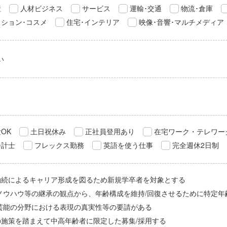
産
人材ビジネス
サービス
運輸･交通
物流･倉庫
ション･コスメ
住宅･インテリア
映像･音響･マルチメディア
い
OK
土日祝休み
正社員登用あり
在宅ワーク・テレワー
会計士
フレックス勤務
英語を使う仕事
完全週休2日制
勤続によるキャリア形成を図るため新規学卒者を対象とする
/ノウハウ等の継承の観点から、年齢構成を維持/回復させるために特定年
/芸能の分野における表現の真実性等の要請がある
の施策を踏まえて中高年齢者に限定した募集/採用する