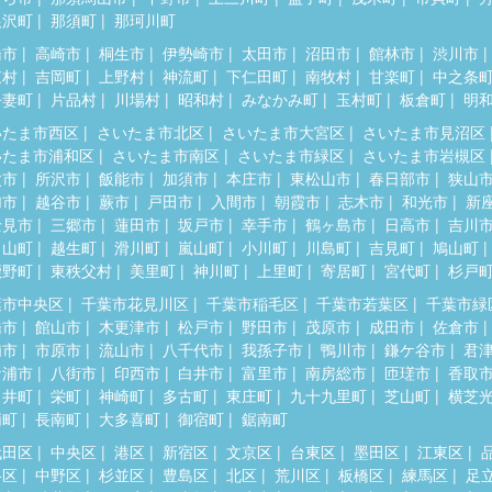
根沢町
那須町
那珂川町
橋市
高崎市
桐生市
伊勢崎市
太田市
沼田市
館林市
渋川市
東村
吉岡町
上野村
神流町
下仁田町
南牧村
甘楽町
中之条
吾妻町
片品村
川場村
昭和村
みなかみ町
玉村町
板倉町
明
いたま市西区
さいたま市北区
さいたま市大宮区
さいたま市見沼区
いたま市浦和区
さいたま市南区
さいたま市緑区
さいたま市岩槻区
父市
所沢市
飯能市
加須市
本庄市
東松山市
春日部市
狭山
加市
越谷市
蕨市
戸田市
入間市
朝霞市
志木市
和光市
新
士見市
三郷市
蓮田市
坂戸市
幸手市
鶴ヶ島市
日高市
吉川
呂山町
越生町
滑川町
嵐山町
小川町
川島町
吉見町
鳩山町
鹿野町
東秩父村
美里町
神川町
上里町
寄居町
宮代町
杉戸
葉市中央区
千葉市花見川区
千葉市稲毛区
千葉市若葉区
千葉市緑
橋市
館山市
木更津市
松戸市
野田市
茂原市
成田市
佐倉市
浦市
市原市
流山市
八千代市
我孫子市
鴨川市
鎌ケ谷市
君
ケ浦市
八街市
印西市
白井市
富里市
南房総市
匝瑳市
香取
々井町
栄町
神崎町
多古町
東庄町
九十九里町
芝山町
横芝
柄町
長南町
大多喜町
御宿町
鋸南町
代田区
中央区
港区
新宿区
文京区
台東区
墨田区
江東区
谷区
中野区
杉並区
豊島区
北区
荒川区
板橋区
練馬区
足