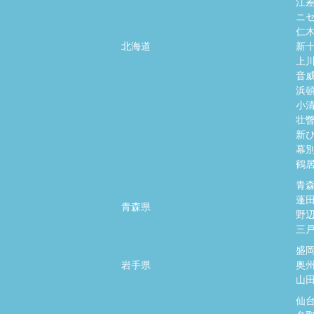
江
ニ
仁
北海道
新
上
音
浜
小
壮
新
幕
鶴
青
蓬
青森県
野
三
盛
岩手県
奥
山
仙