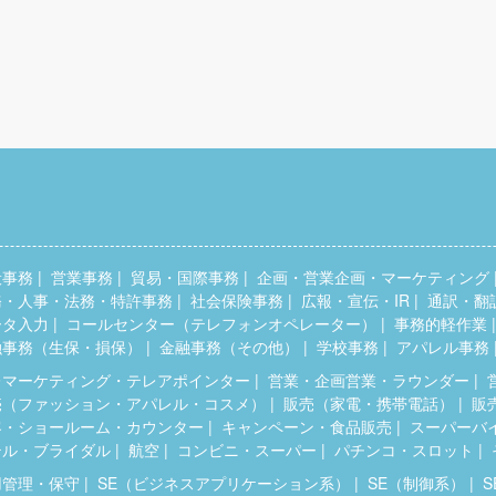
般事務
営業事務
貿易・国際事務
企画・営業企画・マーケティング
務・人事・法務・特許事務
社会保険事務
広報・宣伝・IR
通訳・翻
ータ入力
コールセンター（テレフォンオペレーター）
事務的軽作業
融事務（生保・損保）
金融事務（その他）
学校事務
アパレル事務
レマーケティング・テレアポインター
営業・企画営業・ラウンダー
売（ファッション・アパレル・コスメ）
販売（家電・携帯電話）
販
客・ショールーム・カウンター
キャンペーン・食品販売
スーパーバ
テル・ブライダル
航空
コンビニ・スーパー
パチンコ・スロット
用管理・保守
SE（ビジネスアプリケーション系）
SE（制御系）