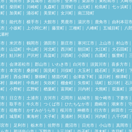
取市
角田市
多賀城市
岩沼市
登米市
栗原市
東松島市
大崎
田町
柴田町
川崎町
丸森町
亘理町
山元町
松島町
七ヶ浜町
麻町
加美町
涌谷町
美里町
女川町
南三陸町
田市
能代市
横手市
大館市
男鹿市
湯沢市
鹿角市
由利本荘
北市
小坂町
上小阿仁村
藤里町
三種町
八峰町
五城目町
八
成瀬村
形市
米沢市
鶴岡市
酒田市
新庄市
寒河江市
上山市
村山市
陽市
山辺町
中山町
河北町
西川町
朝日町
大江町
大石田町
蔵村
鮭川村
戸沢村
高畠町
川西町
小国町
白鷹町
飯豊町
島市
会津若松市
郡山市
いわき市
白河市
須賀川市
喜多方市
達市
本宮市
桑折町
国見町
川俣町
大玉村
鏡石町
天栄村
塩原村
西会津町
磐梯町
猪苗代町
会津坂下町
湯川村
柳津町
郷村
泉崎村
中島村
矢吹町
棚倉町
矢祭町
塙町
鮫川村
石
春町
小野町
広野町
楢葉町
富岡町
川内村
大熊町
双葉町
戸市
日立市
土浦市
古河市
石岡市
結城市
龍ケ崎市
下妻市
間市
取手市
牛久市
つくば市
ひたちなか市
鹿嶋市
潮来市
東市
稲敷市
かすみがうら市
桜川市
神栖市
行方市
鉾田市
洗町
城里町
東海村
大子町
美浦村
阿見町
河内町
八千代町
都宮市
足利市
栃木市
佐野市
鹿沼市
日光市
小山市
真岡市
くら市
那須烏山市
下野市
上三川町
益子町
茂木町
市貝町