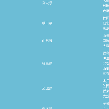
名
宮城県
村
色
秋
秋田県
仙
東
山
山形県
南
大
福
伊
福島県
北
西
三
水
笠
茨城県
坂
大
宇
栃木県
さ