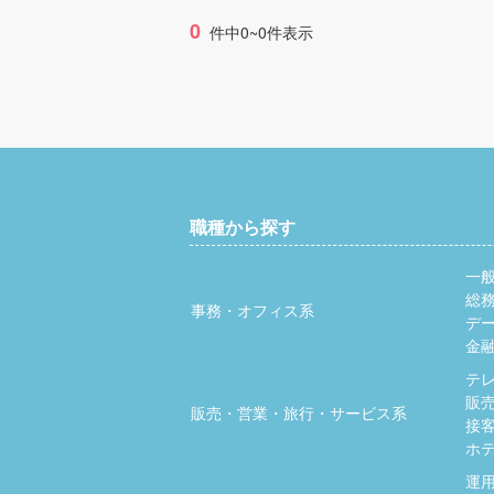
0
件中0~0件表示
職種から探す
一
総
事務・オフィス系
デ
金
テ
販
販売・営業・旅行・サービス系
接
ホ
運