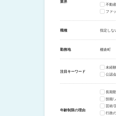
業界
不動
ファッ
職種
指定しな
勤務地
棚倉町
未経験
注目キーワード
公認
長期
技能
芸術
年齢制限の理由
行政