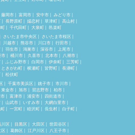
藤岡市
富岡市
安中市
みどり市
町
長野原町
嬬恋村
草津町
高山村
和町
千代田町
大泉町
邑楽町
さいたま市中央区
さいたま市桜区
川越市
熊谷市
川口市
行田市
市
羽生市
鴻巣市
深谷市
上尾市
座市
桶川市
久喜市
北本市
八潮市
市
ふじみ野市
白岡市
伊奈町
三芳町
ときがわ町
横瀬町
皆野町
長瀞町
町
松伏町
区
千葉市美浜区
銚子市
市川市
東金市
旭市
習志野市
柏市
津市
富津市
浦安市
四街道市
市
山武市
いすみ市
大網白里市
光町
一宮町
睦沢町
長生村
白子町
品川区
目黒区
大田区
世田谷区
立区
葛飾区
江戸川区
八王子市