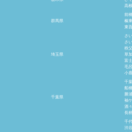
高
前
群馬県
榛
東
さ
さ
秩
埼玉県
草
富
毛
小
千
船
勝
千葉県
袖
酒
長
千
渋