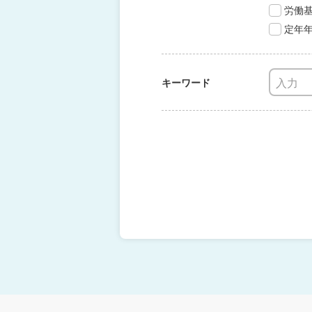
労働
定年
キーワード