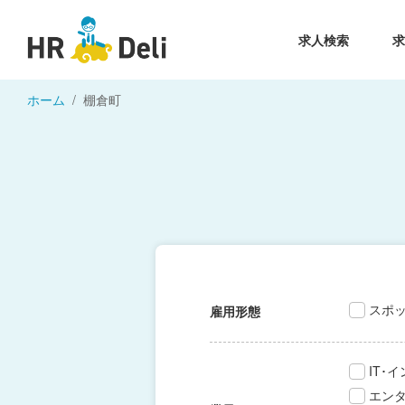
求人検索
ホーム
棚倉町
スポ
雇用形態
IT･
エン