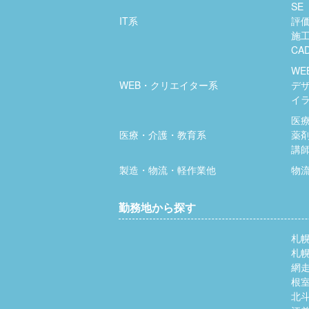
SE
IT系
評
施
CA
WE
WEB・クリエイター系
デ
イ
医
医療・介護・教育系
薬
講
製造・物流・軽作業他
物
勤務地から探す
札
札
網
根
北