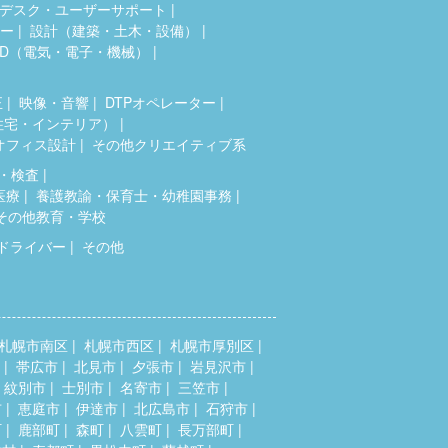
デスク・ユーザーサポート
ター
設計（建築・土木・設備）
AD（電気・電子・機械）
正
映像・音響
DTPオペレーター
住宅・インテリア）
オフィス設計
その他クリエイティブ系
・検査
医療
養護教諭・保育士・幼稚園事務
その他教育・学校
ドライバー
その他
札幌市南区
札幌市西区
札幌市厚別区
帯広市
北見市
夕張市
岩見沢市
紋別市
士別市
名寄市
三笠市
市
恵庭市
伊達市
北広島市
石狩市
町
鹿部町
森町
八雲町
長万部町