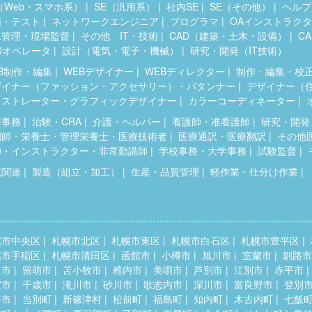
（Web・スマホ系）
SE（汎用系）
社内SE
SE（その他）
ヘルプ
価・テスト
ネットワークエンジニア
プログラマ
OAインストラク
工管理・現場監督
その他 IT・技術
CAD（建築・土木・設備）
C
Dオペレータ
設計（電気・電子・機械）
研究・開発（IT技術）
B制作・編集
WEBデザイナー
WEBディレクター
制作・編集・校
ザイナー（ファッション・アクセサリー）・パタンナー
デザイナー（
ラストレーター・グラフィックデザイナー
カラーコーディネーター
療事務
治験・CRA
介護・ヘルパー
看護師・准看護師
研究・開発
剤師・栄養士・管理栄養士・医療技術者
医療通訳・医療翻訳
その他
師・インストラクター・非常勤講師
学校事務・大学事務
試験監督
流関連
製造（組立・加工）
生産・品質管理
軽作業・仕分け作業
幌市中央区
札幌市北区
札幌市東区
札幌市白石区
札幌市豊平区
幌市手稲区
札幌市清田区
函館市
小樽市
旭川市
室蘭市
釧路市
走市
留萌市
苫小牧市
稚内市
美唄市
芦別市
江別市
赤平市
室市
千歳市
滝川市
砂川市
歌志内市
深川市
富良野市
登別
斗市
当別町
新篠津村
松前町
福島町
知内町
木古内町
七飯