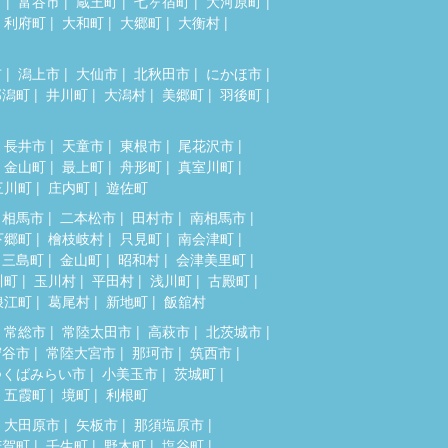
市
富谷市
蔵王町
七ヶ宿町
大河原町
利府町
大和町
大郷町
大衡村
市
潟上市
大仙市
北秋田市
にかほ市
郎潟町
井川町
大潟村
美郷町
羽後町
長井市
天童市
東根市
尾花沢市
金山町
最上町
舟形町
真室川町
三川町
庄内町
遊佐町
相馬市
二本松市
田村市
南相馬市
下郷町
檜枝岐村
只見町
南会津町
三島町
金山町
昭和村
会津美里町
川町
玉川村
平田村
浅川町
古殿町
浪江町
葛尾村
新地町
飯舘村
常総市
常陸太田市
高萩市
北茨城市
守谷市
常陸大宮市
那珂市
筑西市
つくばみらい市
小美玉市
茨城町
五霞町
境町
利根町
大田原市
矢板市
那須塩原市
芳賀町
壬生町
野木町
塩谷町