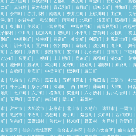
差町
上ノ国町
厚沢部町
乙部町
奥尻町
今金町
せたな町
島
セコ町
真狩村
留寿都村
喜茂別町
京極町
倶知安町
共和町
木町
余市町
赤井川村
南幌町
奈井江町
上砂川町
由仁町
長
十津川町
妹背牛町
秩父別町
雨竜町
北竜町
沼田町
鷹栖町
川町
東川町
美瑛町
上富良野町
中富良野町
南富良野町
占冠村
威子府村
中川町
幌加内町
増毛町
小平町
苫前町
羽幌町
初
頓別町
中頓別町
枝幸町
豊富町
礼文町
利尻町
利尻富士町
清水町
訓子府町
置戸町
佐呂間町
遠軽町
湧別町
滝上町
興
瞥町
白老町
厚真町
洞爺湖町
安平町
むかわ町
日高町
平取
ひだか町
音更町
士幌町
上士幌町
鹿追町
新得町
清水町
芽
別町
池田町
豊頃町
本別町
足寄町
陸別町
浦幌町
釧路町
居村
白糠町
別海町
中標津町
標津町
羅臼町
森市
弘前市
八戸市
黒石市
五所川原市
十和田市
三沢市
む
田村
外ヶ浜町
鰺ヶ沢町
深浦町
西目屋村
藤崎町
大鰐町
田
辺地町
七戸町
六戸町
横浜町
東北町
六ヶ所村
おいらせ町
戸町
五戸町
田子町
南部町
階上町
新郷村
岡市
宮古市
大船渡市
花巻市
北上市
久慈市
遠野市
一関市
州市
滝沢市
雫石町
葛巻町
岩手町
紫波町
矢巾町
西和賀町
田町
岩泉町
田野畑村
普代村
軽米町
野田村
九戸村
洋野町
台市青葉区
仙台市宮城野区
仙台市若林区
仙台市太白区
仙台市泉