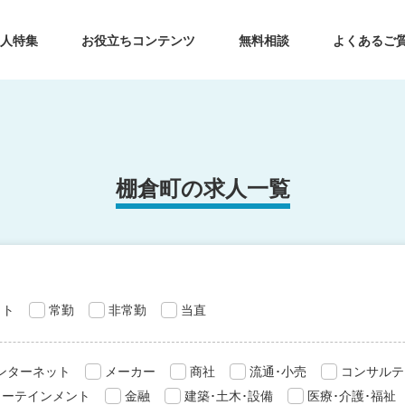
求人特集
お役立ちコンテンツ
無料相談
よくあるご
棚倉町の求人一覧
ット
常勤
非常勤
当直
インターネット
メーカー
商社
流通･小売
コンサルテ
ターテインメント
金融
建築･土木･設備
医療･介護･福祉