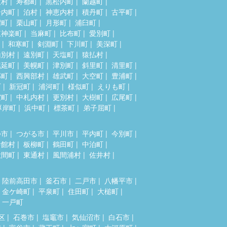
牧村
寿都町
黒松内町
蘭越町
岩内町
泊村
神恵内村
積丹町
古平町
沼町
栗山町
月形町
浦臼町
東神楽町
当麻町
比布町
愛別町
和寒町
剣淵町
下川町
美深町
山別村
遠別町
天塩町
猿払村
幌延町
美幌町
津別町
斜里町
清里町
部町
西興部村
雄武町
大空町
豊浦町
町
新冠町
浦河町
様似町
えりも町
室町
中札内村
更別村
大樹町
広尾町
厚岸町
浜中町
標茶町
弟子屈町
つ市
つがる市
平川市
平内町
今別町
舎館村
板柳町
鶴田町
中泊町
大間町
東通村
風間浦村
佐井村
陸前高田市
釜石市
二戸市
八幡平市
金ケ崎町
平泉町
住田町
大槌町
一戸町
区
石巻市
塩竈市
気仙沼市
白石市