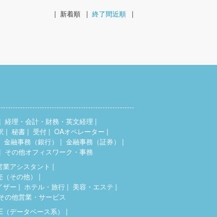
|
新着順
|
終了間近順
|
経理・会計・財務・英文経理
訳
秘書
受付
OAオペレーター
金融事務（銀行）
金融事務（証券）
その他オフィスワーク・事務
営業アシスタント
売（その他）
イザー
ホテル・旅行
美容・エステ
その他営業・サービス
SE（データベース系）