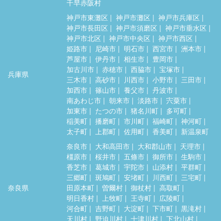
千早赤阪村
神戸市東灘区
神戸市灘区
神戸市兵庫区
神戸市長田区
神戸市須磨区
神戸市垂水区
神戸市北区
神戸市中央区
神戸市西区
姫路市
尼崎市
明石市
西宮市
洲本市
芦屋市
伊丹市
相生市
豊岡市
加古川市
赤穂市
西脇市
宝塚市
兵庫県
三木市
高砂市
川西市
小野市
三田市
加西市
篠山市
養父市
丹波市
南あわじ市
朝来市
淡路市
宍粟市
加東市
たつの市
猪名川町
多可町
稲美町
播磨町
市川町
福崎町
神河町
太子町
上郡町
佐用町
香美町
新温泉町
奈良市
大和高田市
大和郡山市
天理市
橿原市
桜井市
五條市
御所市
生駒市
香芝市
葛城市
宇陀市
山添村
平群町
三郷町
斑鳩町
安堵町
川西町
三宅町
奈良県
田原本町
曽爾村
御杖村
高取町
明日香村
上牧町
王寺町
広陵町
河合町
吉野町
大淀町
下市町
黒滝村
天川村
野迫川村
十津川村
下北山村