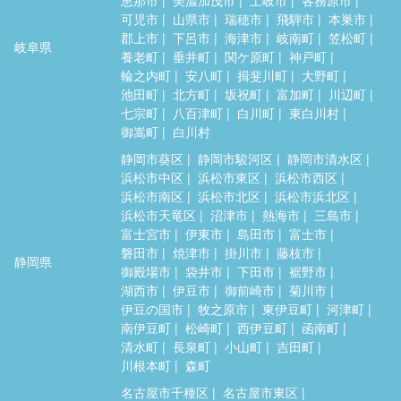
可児市
山県市
瑞穂市
飛騨市
本巣市
郡上市
下呂市
海津市
岐南町
笠松町
岐阜県
養老町
垂井町
関ケ原町
神戸町
輪之内町
安八町
揖斐川町
大野町
池田町
北方町
坂祝町
富加町
川辺町
七宗町
八百津町
白川町
東白川村
御嵩町
白川村
静岡市葵区
静岡市駿河区
静岡市清水区
浜松市中区
浜松市東区
浜松市西区
浜松市南区
浜松市北区
浜松市浜北区
浜松市天竜区
沼津市
熱海市
三島市
富士宮市
伊東市
島田市
富士市
磐田市
焼津市
掛川市
藤枝市
静岡県
御殿場市
袋井市
下田市
裾野市
湖西市
伊豆市
御前崎市
菊川市
伊豆の国市
牧之原市
東伊豆町
河津町
南伊豆町
松崎町
西伊豆町
函南町
清水町
長泉町
小山町
吉田町
川根本町
森町
名古屋市千種区
名古屋市東区