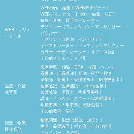
WEB制作・編集
WEBデザイナー
WEBディレクター
制作・編集・校正
映像・音響
DTPオペレーター
デザイナー（ファッション・アクセサリー）・
WEB・クリエ
パタンナー
イター系
デザイナー（住宅・インテリア）
イラストレーター・グラフィックデザイナー
カラーコーディネーター
オフィス設計
その他クリエイティブ系
医療事務
治験・CRA
介護・ヘルパー
看護師・准看護師
研究・開発・検査
薬剤師・栄養士・管理栄養士・医療技術者
医療・介護・
医療通訳・医療翻訳
その他医療
教育系
養護教諭・保育士・幼稚園事務
講師・インストラクター・非常勤講師
学校事務・大学事務
試験監督
その他教育・学校
物流関連
製造（組立・加工）
製造・物流・
生産・品質管理
軽作業・仕分け作業
軽作業他
ドライバー
その他