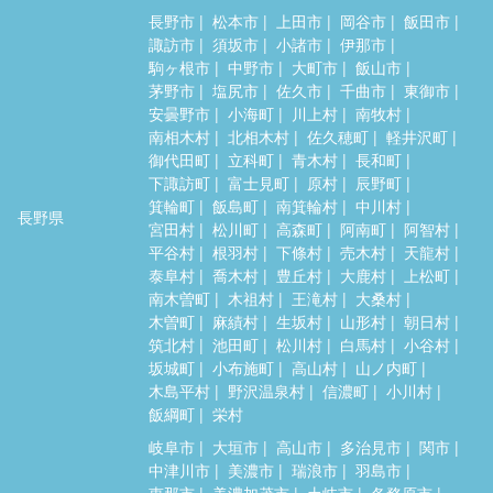
長野市
松本市
上田市
岡谷市
飯田市
諏訪市
須坂市
小諸市
伊那市
駒ヶ根市
中野市
大町市
飯山市
茅野市
塩尻市
佐久市
千曲市
東御市
安曇野市
小海町
川上村
南牧村
南相木村
北相木村
佐久穂町
軽井沢町
御代田町
立科町
青木村
長和町
下諏訪町
富士見町
原村
辰野町
箕輪町
飯島町
南箕輪村
中川村
長野県
宮田村
松川町
高森町
阿南町
阿智村
平谷村
根羽村
下條村
売木村
天龍村
泰阜村
喬木村
豊丘村
大鹿村
上松町
南木曽町
木祖村
王滝村
大桑村
木曽町
麻績村
生坂村
山形村
朝日村
筑北村
池田町
松川村
白馬村
小谷村
坂城町
小布施町
高山村
山ノ内町
木島平村
野沢温泉村
信濃町
小川村
飯綱町
栄村
岐阜市
大垣市
高山市
多治見市
関市
中津川市
美濃市
瑞浪市
羽島市
恵那市
美濃加茂市
土岐市
各務原市