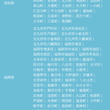
田野町
安田町
北川村
馬路村
芸西村
高知県
本山町
大豊町
土佐町
大川村
いの町
仁淀川町
中土佐町
佐川町
越知町
梼原町
日高村
津野町
四万十町
大月町
三原村
黒潮町
北九州市門司区
北九州市若松区
北九州市戸畑区
北九州市小倉北区
北九州市小倉南区
北九州市八幡東区
北九州市八幡西区
福岡市東区
福岡市博多区
福岡市中央区
福岡市南区
福岡市西区
福岡市城南区
福岡市早良区
大牟田市
久留米市
直方市
飯塚市
田川市
柳川市
八女市
筑後市
大川市
行橋市
豊前市
中間市
小郡市
筑紫野市
春日市
大野城市
宗像市
福岡県
太宰府市
古賀市
福津市
うきは市
宮若市
嘉麻市
朝倉市
みやま市
糸島市
那珂川市
宇美町
篠栗町
志免町
須恵町
新宮町
久山町
粕屋町
芦屋町
水巻町
岡垣町
遠賀町
小竹町
鞍手町
桂川町
筑前町
東峰村