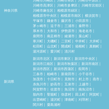
川崎市高津区
川崎市多摩区
川崎市宮前区
神奈川県
川崎市麻生区
相模原市緑区
相模原市中央区
相模原市南区
横須賀市
平塚市
鎌倉市
藤沢市
小田原市
茅ヶ崎市
逗子市
三浦市
秦野市
厚木市
大和市
伊勢原市
海老名市
座間市
南足柄市
綾瀬市
葉山町
寒川町
大磯町
二宮町
中井町
大井町
松田町
山北町
開成町
箱根町
真鶴町
湯河原町
愛川町
清川村
新潟市北区
新潟市東区
新潟市中央区
新潟市江南区
新潟市秋葉区
新潟市南区
新潟市西区
新潟市西蒲区
長岡市
三条市
柏崎市
新発田市
小千谷市
加茂市
十日町市
見附市
村上市
燕市
新潟県
糸魚川市
妙高市
五泉市
上越市
阿賀野市
佐渡市
魚沼市
南魚沼市
胎内市
聖籠町
弥彦村
田上町
阿賀町
出雲崎町
湯沢町
津南町
刈羽村
関川村
粟島浦村