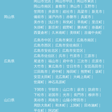
岡山市北区
岡山市中区
岡山市東区
岡山市南区
倉敷市
津山市
玉野市
笠岡市
井原市
総社市
高梁市
新見市
岡山県
備前市
瀬戸内市
赤磐市
真庭市
美作市
浅口市
和気町
早島町
里庄町
矢掛町
新庄村
鏡野町
勝央町
奈義町
西粟倉村
久米南町
美咲町
吉備中央町
広島市中区
広島市東区
広島市南区
広島市西区
広島市安佐南区
広島市安佐北区
広島市安芸区
広島市佐伯区
呉市
竹原市
三原市
広島県
尾道市
福山市
府中市
三次市
庄原市
大竹市
東広島市
廿日市市
安芸高田市
江田島市
府中町
海田町
熊野町
坂町
安芸太田町
北広島町
大崎上島町
世羅町
神石高原町
下関市
宇部市
山口市
萩市
防府市
下松市
岩国市
光市
長門市
柳井市
山口県
美祢市
周南市
山陽小野田市
周防大島町
和木町
上関町
田布施町
平生町
阿武町