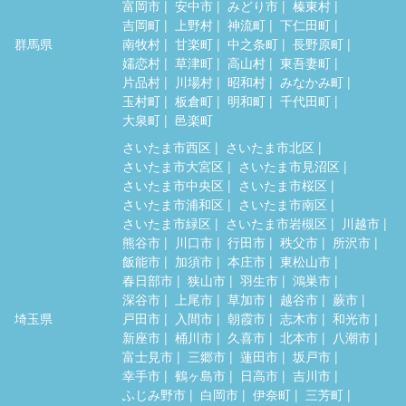
富岡市
安中市
みどり市
榛東村
吉岡町
上野村
神流町
下仁田町
群馬県
南牧村
甘楽町
中之条町
長野原町
嬬恋村
草津町
高山村
東吾妻町
片品村
川場村
昭和村
みなかみ町
玉村町
板倉町
明和町
千代田町
大泉町
邑楽町
さいたま市西区
さいたま市北区
さいたま市大宮区
さいたま市見沼区
さいたま市中央区
さいたま市桜区
さいたま市浦和区
さいたま市南区
さいたま市緑区
さいたま市岩槻区
川越市
熊谷市
川口市
行田市
秩父市
所沢市
飯能市
加須市
本庄市
東松山市
春日部市
狭山市
羽生市
鴻巣市
深谷市
上尾市
草加市
越谷市
蕨市
埼玉県
戸田市
入間市
朝霞市
志木市
和光市
新座市
桶川市
久喜市
北本市
八潮市
富士見市
三郷市
蓮田市
坂戸市
幸手市
鶴ヶ島市
日高市
吉川市
ふじみ野市
白岡市
伊奈町
三芳町