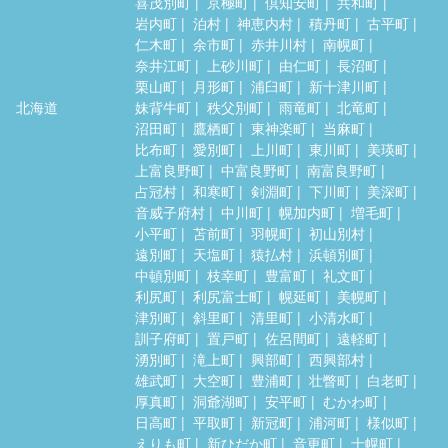
喜茂別町
京極町
倶知安町
共和町
岩内町
泊村
神恵内村
積丹町
古平町
仁木町
余市町
赤井川村
南幌町
奈井江町
上砂川町
由仁町
長沼町
栗山町
月形町
浦臼町
新十津川町
北海道
妹背牛町
秩父別町
雨竜町
北竜町
沼田町
鷹栖町
東神楽町
当麻町
比布町
愛別町
上川町
東川町
美瑛町
上富良野町
中富良野町
南富良野町
占冠村
和寒町
剣淵町
下川町
美深町
音威子府村
中川町
幌加内町
増毛町
小平町
苫前町
羽幌町
初山別村
遠別町
天塩町
猿払村
浜頓別町
中頓別町
枝幸町
豊富町
礼文町
利尻町
利尻富士町
幌延町
美幌町
津別町
斜里町
清里町
小清水町
訓子府町
置戸町
佐呂間町
遠軽町
湧別町
滝上町
興部町
西興部村
雄武町
大空町
豊浦町
壮瞥町
白老町
厚真町
洞爺湖町
安平町
むかわ町
日高町
平取町
新冠町
浦河町
様似町
えりも町
新ひだか町
音更町
士幌町