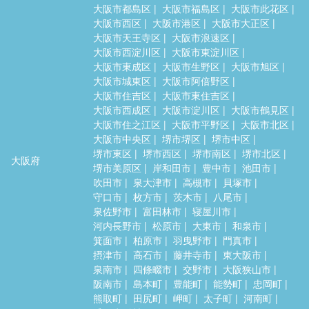
大阪市都島区
大阪市福島区
大阪市此花区
大阪市西区
大阪市港区
大阪市大正区
大阪市天王寺区
大阪市浪速区
大阪市西淀川区
大阪市東淀川区
大阪市東成区
大阪市生野区
大阪市旭区
大阪市城東区
大阪市阿倍野区
大阪市住吉区
大阪市東住吉区
大阪市西成区
大阪市淀川区
大阪市鶴見区
大阪市住之江区
大阪市平野区
大阪市北区
大阪市中央区
堺市堺区
堺市中区
堺市東区
堺市西区
堺市南区
堺市北区
大阪府
堺市美原区
岸和田市
豊中市
池田市
吹田市
泉大津市
高槻市
貝塚市
守口市
枚方市
茨木市
八尾市
泉佐野市
富田林市
寝屋川市
河内長野市
松原市
大東市
和泉市
箕面市
柏原市
羽曳野市
門真市
摂津市
高石市
藤井寺市
東大阪市
泉南市
四條畷市
交野市
大阪狭山市
阪南市
島本町
豊能町
能勢町
忠岡町
熊取町
田尻町
岬町
太子町
河南町