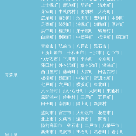
上士幌町
鹿追町
新得町
清水町
芽室町
中札内村
更別村
大樹町
広尾町
幕別町
池田町
豊頃町
本別町
足寄町
陸別町
浦幌町
釧路町
厚岸町
浜中町
標茶町
弟子屈町
鶴居村
白糠町
別海町
中標津町
標津町
羅臼町
青森市
弘前市
八戸市
黒石市
五所川原市
十和田市
三沢市
むつ市
つがる市
平川市
平内町
今別町
蓬田村
外ヶ浜町
鰺ヶ沢町
深浦町
西目屋村
藤崎町
大鰐町
田舎館村
青森県
板柳町
鶴田町
中泊町
野辺地町
七戸町
六戸町
横浜町
東北町
六ヶ所村
おいらせ町
大間町
東通村
風間浦村
佐井村
三戸町
五戸町
田子町
南部町
階上町
新郷村
盛岡市
宮古市
大船渡市
花巻市
北上市
久慈市
遠野市
一関市
陸前高田市
釜石市
二戸市
八幡平市
奥州市
滝沢市
雫石町
葛巻町
岩手町
岩手県