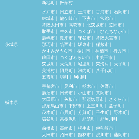
新地町
飯舘村
水戸市
日立市
土浦市
古河市
石岡市
結城市
龍ケ崎市
下妻市
常総市
常陸太田市
高萩市
北茨城市
笠間市
取手市
牛久市
つくば市
ひたちなか市
鹿嶋市
潮来市
守谷市
常陸大宮市
茨城県
那珂市
筑西市
坂東市
稲敷市
かすみがうら市
桜川市
神栖市
行方市
鉾田市
つくばみらい市
小美玉市
茨城町
大洗町
城里町
東海村
大子町
美浦村
阿見町
河内町
八千代町
五霞町
境町
利根町
宇都宮市
足利市
栃木市
佐野市
鹿沼市
日光市
小山市
真岡市
大田原市
矢板市
那須塩原市
さくら市
栃木県
那須烏山市
下野市
上三川町
益子町
茂木町
市貝町
芳賀町
壬生町
野木町
塩谷町
高根沢町
那須町
那珂川町
前橋市
高崎市
桐生市
伊勢崎市
太田市
沼田市
館林市
渋川市
藤岡市