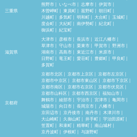
熊野市
いなべ市
志摩市
伊賀市
三重県
木曽岬町
東員町
菰野町
朝日町
川越町
多気町
明和町
大台町
玉城町
度会町
大紀町
南伊勢町
紀北町
御浜町
紀宝町
大津市
彦根市
長浜市
近江八幡市
草津市
守山市
栗東市
甲賀市
野洲市
滋賀県
湖南市
高島市
東近江市
米原市
日野町
竜王町
愛荘町
豊郷町
甲良町
多賀町
京都市北区
京都市上京区
京都市左京区
京都市中京区
京都市東山区
京都市下京区
京都市南区
京都市右京区
京都市伏見区
京都市山科区
京都市西京区
福知山市
舞鶴市
綾部市
宇治市
宮津市
亀岡市
京都府
城陽市
向日市
長岡京市
八幡市
京田辺市
京丹後市
南丹市
木津川市
大山崎町
久御山町
井手町
宇治田原町
笠置町
和束町
精華町
南山城村
京丹波町
伊根町
与謝野町