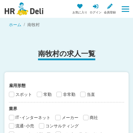
お気に入り
ログイン
会員登録
ホーム
南牧村
南牧村の求人一覧
雇用形態
スポット
常勤
非常勤
当直
業界
IT･インターネット
メーカー
商社
流通･小売
コンサルティング