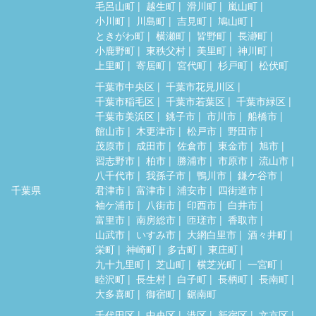
毛呂山町
越生町
滑川町
嵐山町
小川町
川島町
吉見町
鳩山町
ときがわ町
横瀬町
皆野町
長瀞町
小鹿野町
東秩父村
美里町
神川町
上里町
寄居町
宮代町
杉戸町
松伏町
千葉市中央区
千葉市花見川区
千葉市稲毛区
千葉市若葉区
千葉市緑区
千葉市美浜区
銚子市
市川市
船橋市
館山市
木更津市
松戸市
野田市
茂原市
成田市
佐倉市
東金市
旭市
習志野市
柏市
勝浦市
市原市
流山市
八千代市
我孫子市
鴨川市
鎌ケ谷市
千葉県
君津市
富津市
浦安市
四街道市
袖ケ浦市
八街市
印西市
白井市
富里市
南房総市
匝瑳市
香取市
山武市
いすみ市
大網白里市
酒々井町
栄町
神崎町
多古町
東庄町
九十九里町
芝山町
横芝光町
一宮町
睦沢町
長生村
白子町
長柄町
長南町
大多喜町
御宿町
鋸南町
千代田区
中央区
港区
新宿区
文京区