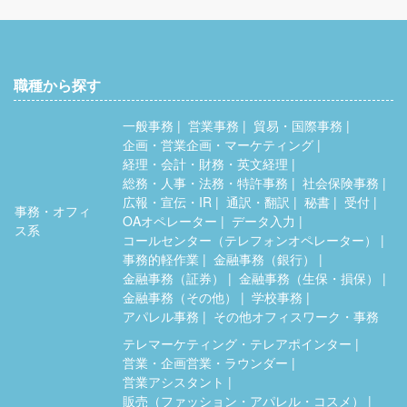
職種から探す
一般事務
営業事務
貿易・国際事務
企画・営業企画・マーケティング
経理・会計・財務・英文経理
総務・人事・法務・特許事務
社会保険事務
広報・宣伝・IR
通訳・翻訳
秘書
受付
事務・オフィ
OAオペレーター
データ入力
ス系
コールセンター（テレフォンオペレーター）
事務的軽作業
金融事務（銀行）
金融事務（証券）
金融事務（生保・損保）
金融事務（その他）
学校事務
アパレル事務
その他オフィスワーク・事務
テレマーケティング・テレアポインター
営業・企画営業・ラウンダー
営業アシスタント
販売（ファッション・アパレル・コスメ）