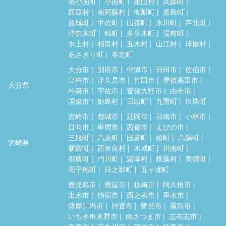
南小国町
小国町
産山村
高森町
西原村
南阿蘇村
御船町
嘉島町
益城町
甲佐町
山都町
氷川町
芦北町
津奈木町
錦町
多良木町
湯前町
水上村
相良村
五木村
山江村
球磨村
あさぎり町
苓北町
大分市
別府市
中津市
日田市
佐伯市
臼杵市
津久見市
竹田市
豊後高田市
大分県
杵築市
宇佐市
豊後大野市
由布市
国東市
姫島村
日出町
九重町
玖珠町
宮崎市
都城市
延岡市
日南市
小林市
日向市
串間市
西都市
えびの市
三股町
高原町
国富町
綾町
高鍋町
宮崎県
新富町
西米良村
木城町
川南町
都農町
門川町
諸塚村
椎葉村
美郷町
高千穂町
日之影町
五ヶ瀬町
鹿児島市
鹿屋市
枕崎市
阿久根市
出水市
指宿市
西之表市
垂水市
薩摩川内市
日置市
曽於市
霧島市
いちき串木野市
南さつま市
志布志市