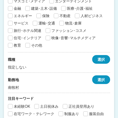
マスコミ･メディア
エンターテインメント
金融
建築･土木･設備
医療･介護･福祉
エネルギー
保険
不動産
人材ビジネス
サービス
運輸･交通
物流･倉庫
旅行･ホテル関連
ファッション･コスメ
住宅･インテリア
映像･音響･マルチメディア
教育
その他
職種
選択
指定しない
勤務地
選択
南牧村
注目キーワード
未経験OK
土日祝休み
正社員登用あり
在宅ワーク・テレワーク
制服あり
服装自由