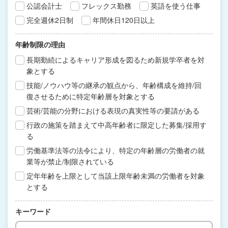
公認会計士
フレックス勤務
英語を使う仕事
完全週休2日制
年間休日120日以上
年齢制限の理由
長期勤続によるキャリア形成を図るため新規学卒者を対
象とする
技能/ノウハウ等の継承の観点から、年齢構成を維持/回
復させるために特定年齢層を対象とする
芸術/芸能の分野における表現の真実性等の要請がある
行政の施策を踏まえて中高年齢者に限定した募集/採用す
る
労働基準法等の法令により、特定の年齢層の労働者の就
業等が禁止/制限されている
定年年齢を上限として当該上限年齢未満の労働者を対象
とする
キーワード