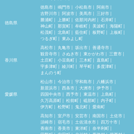
徳島市
鳴門市
小松島市
阿南市
吉野川市
阿波市
美馬市
三好市
勝浦町
上勝町
佐那河内村
石井町
徳島県
神山町
那賀町
牟岐町
美波町
海陽町
松茂町
北島町
藍住町
板野町
上板町
つるぎ町
東みよし町
高松市
丸亀市
坂出市
善通寺市
観音寺市
さぬき市
東かがわ市
三豊市
香川県
土庄町
小豆島町
三木町
直島町
宇多津町
綾川町
琴平町
多度津町
まんのう町
松山市
今治市
宇和島市
八幡浜市
新居浜市
西条市
大洲市
伊予市
愛媛県
四国中央市
西予市
東温市
上島町
久万高原町
松前町
砥部町
内子町
伊方町
松野町
鬼北町
愛南町
高知市
室戸市
安芸市
南国市
土佐市
須崎市
宿毛市
土佐清水市
四万十市
香南市
香美市
東洋町
奈半利町