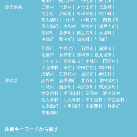
奄美市
南九州市
伊佐市
姶良市
鹿児島県
三島村
十島村
さつま町
長島町
湧水町
大崎町
東串良町
錦江町
南大隅町
肝付町
中種子町
南種子町
屋久島町
大和村
宇検村
瀬戸内町
龍郷町
喜界町
徳之島町
天城町
伊仙町
和泊町
知名町
与論町
那覇市
宜野湾市
石垣市
浦添市
名護市
糸満市
沖縄市
豊見城市
うるま市
宮古島市
南城市
国頭村
大宜味村
東村
今帰仁村
本部町
恩納村
宜野座村
金武町
伊江村
沖縄県
読谷村
嘉手納町
北谷町
北中城村
中城村
西原町
与那原町
南風原町
渡嘉敷村
座間味村
粟国村
渡名喜村
南大東村
北大東村
伊平屋村
伊是名村
久米島町
八重瀬町
多良間村
竹富町
与那国町
注目キーワードから探す