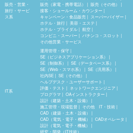
販売・営業・
販売（家電・携帯電話）
販売（その他）
旅行・サービ
接客・ショールーム・カウンター
ス系
キャンペーン・食品販売
スーパーバイザー
ホテル・旅行
美容・エステ
ホテル・ブライダル
航空
コンビニ・スーパー
パチンコ・スロット
その他営業・サービス
運用管理・保守
SE（ビジネスアプリケーション系）
SE（制御系）
SE（データベース系）
SE（Web・スマホ系）
SE（汎用系）
社内SE
SE（その他）
ヘルプデスク・ユーザーサポート
評価・テスト
ネットワークエンジニア
IT系
プログラマ
OAインストラクター
設計（建築・土木・設備）
施工管理・現場監督
その他 IT・技術
CAD（建築・土木・設備）
CAD（電気・電子・機械）
CADオペレータ
設計（電気・電子・機械）
研究・開発（IT技術）