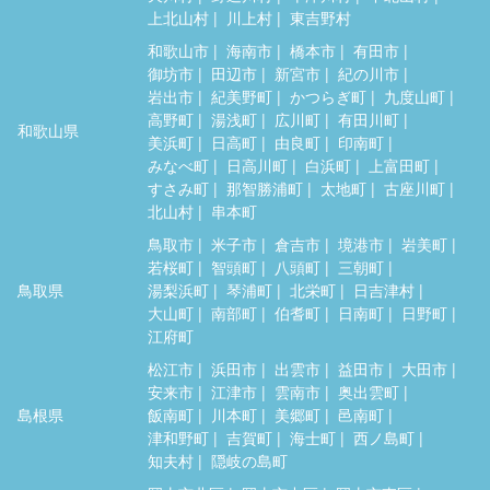
上北山村
川上村
東吉野村
和歌山市
海南市
橋本市
有田市
御坊市
田辺市
新宮市
紀の川市
岩出市
紀美野町
かつらぎ町
九度山町
高野町
湯浅町
広川町
有田川町
和歌山県
美浜町
日高町
由良町
印南町
みなべ町
日高川町
白浜町
上富田町
すさみ町
那智勝浦町
太地町
古座川町
北山村
串本町
鳥取市
米子市
倉吉市
境港市
岩美町
若桜町
智頭町
八頭町
三朝町
鳥取県
湯梨浜町
琴浦町
北栄町
日吉津村
大山町
南部町
伯耆町
日南町
日野町
江府町
松江市
浜田市
出雲市
益田市
大田市
安来市
江津市
雲南市
奥出雲町
島根県
飯南町
川本町
美郷町
邑南町
津和野町
吉賀町
海士町
西ノ島町
知夫村
隠岐の島町