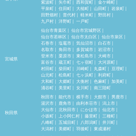
紫波町
矢巾町
西和賀町
金ケ崎町
平泉町
住田町
大槌町
山田町
岩泉町
田野畑村
普代村
軽米町
野田村
九戸村
洋野町
一戸町
仙台市青葉区
仙台市宮城野区
仙台市若林区
仙台市太白区
仙台市泉区
石巻市
塩竈市
気仙沼市
白石市
名取市
角田市
多賀城市
岩沼市
登米市
栗原市
東松島市
大崎市
宮城県
富谷市
蔵王町
七ヶ宿町
大河原町
村田町
柴田町
川崎町
丸森町
亘理町
山元町
松島町
七ヶ浜町
利府町
大和町
大郷町
大衡村
色麻町
加美町
涌谷町
美里町
女川町
南三陸町
秋田市
能代市
横手市
大館市
男鹿市
湯沢市
鹿角市
由利本荘市
潟上市
大仙市
北秋田市
にかほ市
仙北市
秋田県
小坂町
上小阿仁村
藤里町
三種町
八峰町
五城目町
八郎潟町
井川町
大潟村
美郷町
羽後町
東成瀬村