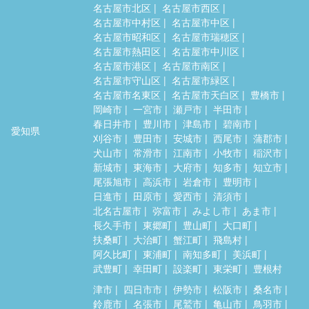
名古屋市北区
名古屋市西区
名古屋市中村区
名古屋市中区
名古屋市昭和区
名古屋市瑞穂区
名古屋市熱田区
名古屋市中川区
名古屋市港区
名古屋市南区
名古屋市守山区
名古屋市緑区
名古屋市名東区
名古屋市天白区
豊橋市
岡崎市
一宮市
瀬戸市
半田市
春日井市
豊川市
津島市
碧南市
愛知県
刈谷市
豊田市
安城市
西尾市
蒲郡市
犬山市
常滑市
江南市
小牧市
稲沢市
新城市
東海市
大府市
知多市
知立市
尾張旭市
高浜市
岩倉市
豊明市
日進市
田原市
愛西市
清須市
北名古屋市
弥富市
みよし市
あま市
長久手市
東郷町
豊山町
大口町
扶桑町
大治町
蟹江町
飛島村
阿久比町
東浦町
南知多町
美浜町
武豊町
幸田町
設楽町
東栄町
豊根村
津市
四日市市
伊勢市
松阪市
桑名市
鈴鹿市
名張市
尾鷲市
亀山市
鳥羽市