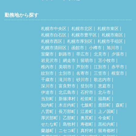
勤務地から探す
札幌市中央区
札幌市北区
札幌市東区
札幌市白石区
札幌市豊平区
札幌市南区
札幌市西区
札幌市厚別区
札幌市手稲区
札幌市清田区
函館市
小樽市
旭川市
室蘭市
釧路市
帯広市
北見市
夕張市
岩見沢市
網走市
留萌市
苫小牧市
稚内市
美唄市
芦別市
江別市
赤平市
紋別市
士別市
名寄市
三笠市
根室市
千歳市
滝川市
砂川市
歌志内市
深川市
富良野市
登別市
恵庭市
伊達市
北広島市
石狩市
北斗市
当別町
新篠津村
松前町
福島町
知内町
木古内町
七飯町
鹿部町
森町
八雲町
長万部町
江差町
上ノ国町
厚沢部町
乙部町
奥尻町
今金町
せたな町
島牧村
寿都町
黒松内町
蘭越町
ニセコ町
真狩村
留寿都村