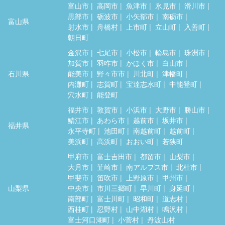
富山市
高岡市
魚津市
氷見市
滑川市
黒部市
砺波市
小矢部市
南砺市
富山県
射水市
舟橋村
上市町
立山町
入善町
朝日町
金沢市
七尾市
小松市
輪島市
珠洲市
加賀市
羽咋市
かほく市
白山市
石川県
能美市
野々市市
川北町
津幡町
内灘町
志賀町
宝達志水町
中能登町
穴水町
能登町
福井市
敦賀市
小浜市
大野市
勝山市
鯖江市
あわら市
越前市
坂井市
福井県
永平寺町
池田町
南越前町
越前町
美浜町
高浜町
おおい町
若狭町
甲府市
富士吉田市
都留市
山梨市
大月市
韮崎市
南アルプス市
北杜市
甲斐市
笛吹市
上野原市
甲州市
山梨県
中央市
市川三郷町
早川町
身延町
南部町
富士川町
昭和町
道志村
西桂町
忍野村
山中湖村
鳴沢村
富士河口湖町
小菅村
丹波山村