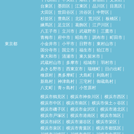
台東区
墨田区
江東区
品川区
目黒区
大田区
世田谷区
渋谷区
中野区
杉並区
豊島区
北区
荒川区
板橋区
練馬区
足立区
葛飾区
江戸川区
八王子市
立川市
武蔵野市
三鷹市
青梅市
府中市
昭島市
調布市
町田市
東京都
小金井市
小平市
日野市
東村山市
国分寺市
国立市
福生市
狛江市
東大和市
清瀬市
東久留米市
武蔵村山市
多摩市
稲城市
羽村市
あきる野市
西東京市
瑞穂町
日の出町
檜原村
奥多摩町
大島町
利島村
新島村
神津島村
三宅村
御蔵島村
八丈町
青ヶ島村
小笠原村
横浜市鶴見区
横浜市神奈川区
横浜市西区
横浜市中区
横浜市南区
横浜市保土ヶ谷区
横浜市磯子区
横浜市金沢区
横浜市港北区
横浜市戸塚区
横浜市港南区
横浜市旭区
横浜市緑区
横浜市瀬谷区
横浜市栄区
横浜市泉区
横浜市青葉区
横浜市都筑区
川崎市川崎区
川崎市幸区
川崎市中原区