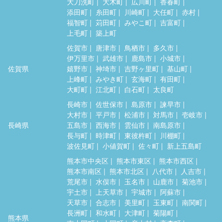
大刀洗町
大木町
広川町
香春町
添田町
糸田町
川崎町
大任町
赤村
福智町
苅田町
みやこ町
吉富町
上毛町
築上町
佐賀市
唐津市
鳥栖市
多久市
伊万里市
武雄市
鹿島市
小城市
佐賀県
嬉野市
神埼市
吉野ヶ里町
基山町
上峰町
みやき町
玄海町
有田町
大町町
江北町
白石町
太良町
長崎市
佐世保市
島原市
諫早市
大村市
平戸市
松浦市
対馬市
壱岐市
長崎県
五島市
西海市
雲仙市
南島原市
長与町
時津町
東彼杵町
川棚町
波佐見町
小値賀町
佐々町
新上五島町
熊本市中央区
熊本市東区
熊本市西区
熊本市南区
熊本市北区
八代市
人吉市
荒尾市
水俣市
玉名市
山鹿市
菊池市
宇土市
上天草市
宇城市
阿蘇市
天草市
合志市
美里町
玉東町
南関町
長洲町
和水町
大津町
菊陽町
熊本県