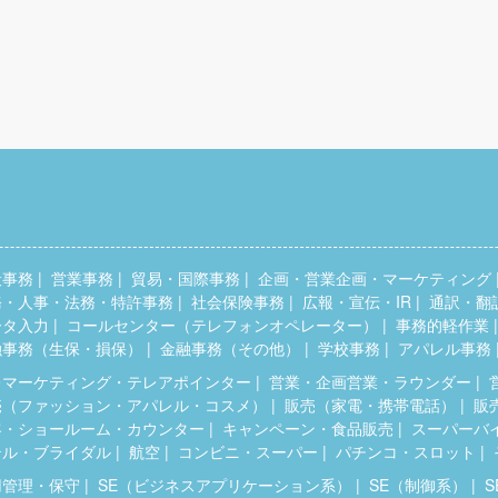
般事務
営業事務
貿易・国際事務
企画・営業企画・マーケティング
務・人事・法務・特許事務
社会保険事務
広報・宣伝・IR
通訳・翻
ータ入力
コールセンター（テレフォンオペレーター）
事務的軽作業
融事務（生保・損保）
金融事務（その他）
学校事務
アパレル事務
レマーケティング・テレアポインター
営業・企画営業・ラウンダー
売（ファッション・アパレル・コスメ）
販売（家電・携帯電話）
販
客・ショールーム・カウンター
キャンペーン・食品販売
スーパーバ
テル・ブライダル
航空
コンビニ・スーパー
パチンコ・スロット
用管理・保守
SE（ビジネスアプリケーション系）
SE（制御系）