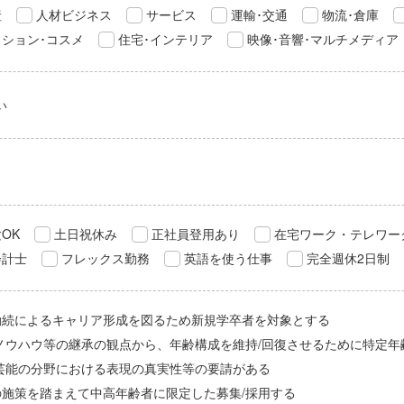
産
人材ビジネス
サービス
運輸･交通
物流･倉庫
ション･コスメ
住宅･インテリア
映像･音響･マルチメディア
い
OK
土日祝休み
正社員登用あり
在宅ワーク・テレワー
会計士
フレックス勤務
英語を使う仕事
完全週休2日制
勤続によるキャリア形成を図るため新規学卒者を対象とする
/ノウハウ等の継承の観点から、年齢構成を維持/回復させるために特定年
/芸能の分野における表現の真実性等の要請がある
の施策を踏まえて中高年齢者に限定した募集/採用する