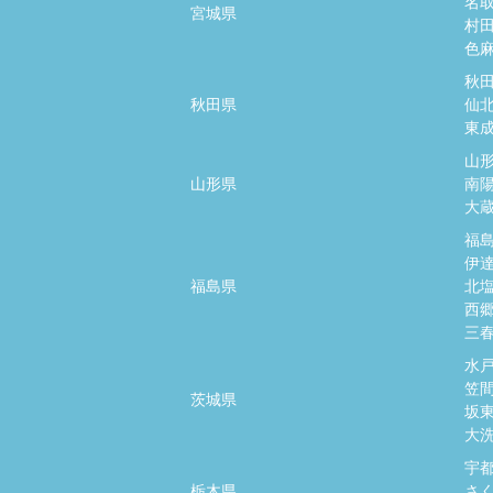
名
宮城県
村
色
秋
秋田県
仙
東
山
山形県
南
大
福
伊
福島県
北
西
三
水
笠
茨城県
坂
大
宇
栃木県
さ