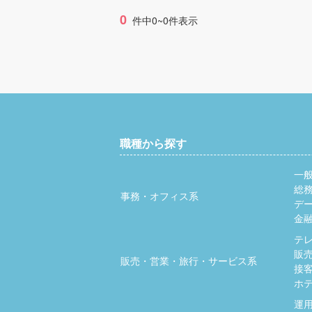
0
件中0~0件表示
職種から探す
一
総
事務・オフィス系
デ
金
テ
販
販売・営業・旅行・サービス系
接
ホ
運