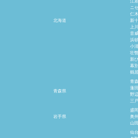
江
ニ
仁
北海道
新
上
音
浜
小
壮
新
幕
鶴
青
蓬
青森県
野
三
盛
岩手県
奥
山
仙