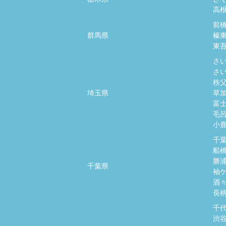
高
前
群馬県
榛
東
さ
さ
秩
埼玉県
草
富
毛
小
千
船
勝
千葉県
袖
酒
長
千
渋