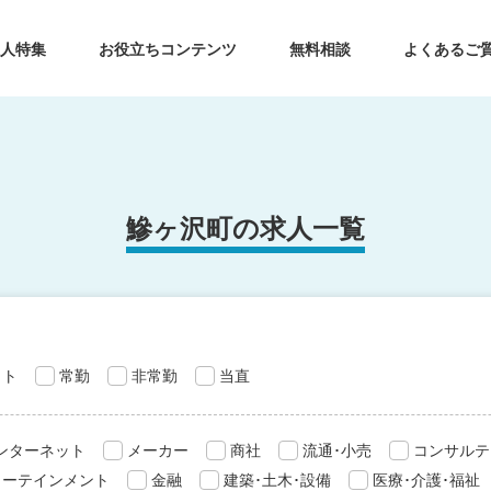
求人特集
お役立ちコンテンツ
無料相談
よくあるご
鰺ヶ沢町の求人一覧
ット
常勤
非常勤
当直
インターネット
メーカー
商社
流通･小売
コンサルテ
ターテインメント
金融
建築･土木･設備
医療･介護･福祉