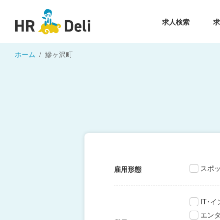
求人検索
ホーム
鰺ヶ沢町
スポ
雇用形態
IT･
エン