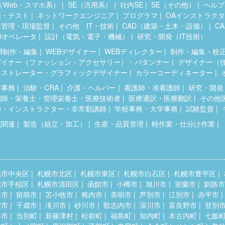
（Web・スマホ系）
SE（汎用系）
社内SE
SE（その他）
ヘルプ
価・テスト
ネットワークエンジニア
プログラマ
OAインストラク
工管理・現場監督
その他 IT・技術
CAD（建築・土木・設備）
C
Dオペレータ
設計（電気・電子・機械）
研究・開発（IT技術）
B制作・編集
WEBデザイナー
WEBディレクター
制作・編集・校
ザイナー（ファッション・アクセサリー）・パタンナー
デザイナー（
ラストレーター・グラフィックデザイナー
カラーコーディネーター
療事務
治験・CRA
介護・ヘルパー
看護師・准看護師
研究・開発
剤師・栄養士・管理栄養士・医療技術者
医療通訳・医療翻訳
その他
師・インストラクター・非常勤講師
学校事務・大学事務
試験監督
流関連
製造（組立・加工）
生産・品質管理
軽作業・仕分け作業
幌市中央区
札幌市北区
札幌市東区
札幌市白石区
札幌市豊平区
幌市手稲区
札幌市清田区
函館市
小樽市
旭川市
室蘭市
釧路市
走市
留萌市
苫小牧市
稚内市
美唄市
芦別市
江別市
赤平市
室市
千歳市
滝川市
砂川市
歌志内市
深川市
富良野市
登別
斗市
当別町
新篠津村
松前町
福島町
知内町
木古内町
七飯