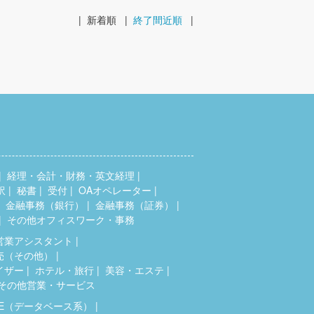
|
新着順
|
終了間近順
|
経理・会計・財務・英文経理
訳
秘書
受付
OAオペレーター
金融事務（銀行）
金融事務（証券）
その他オフィスワーク・事務
営業アシスタント
売（その他）
イザー
ホテル・旅行
美容・エステ
その他営業・サービス
SE（データベース系）