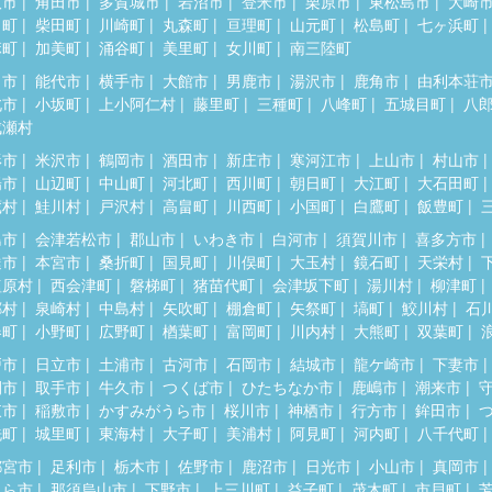
取市
角田市
多賀城市
岩沼市
登米市
栗原市
東松島市
大崎
田町
柴田町
川崎町
丸森町
亘理町
山元町
松島町
七ヶ浜町
麻町
加美町
涌谷町
美里町
女川町
南三陸町
田市
能代市
横手市
大館市
男鹿市
湯沢市
鹿角市
由利本荘
北市
小坂町
上小阿仁村
藤里町
三種町
八峰町
五城目町
八
成瀬村
形市
米沢市
鶴岡市
酒田市
新庄市
寒河江市
上山市
村山市
陽市
山辺町
中山町
河北町
西川町
朝日町
大江町
大石田町
蔵村
鮭川村
戸沢村
高畠町
川西町
小国町
白鷹町
飯豊町
島市
会津若松市
郡山市
いわき市
白河市
須賀川市
喜多方市
達市
本宮市
桑折町
国見町
川俣町
大玉村
鏡石町
天栄村
塩原村
西会津町
磐梯町
猪苗代町
会津坂下町
湯川村
柳津町
郷村
泉崎村
中島村
矢吹町
棚倉町
矢祭町
塙町
鮫川村
石
春町
小野町
広野町
楢葉町
富岡町
川内村
大熊町
双葉町
戸市
日立市
土浦市
古河市
石岡市
結城市
龍ケ崎市
下妻市
間市
取手市
牛久市
つくば市
ひたちなか市
鹿嶋市
潮来市
東市
稲敷市
かすみがうら市
桜川市
神栖市
行方市
鉾田市
洗町
城里町
東海村
大子町
美浦村
阿見町
河内町
八千代町
都宮市
足利市
栃木市
佐野市
鹿沼市
日光市
小山市
真岡市
くら市
那須烏山市
下野市
上三川町
益子町
茂木町
市貝町