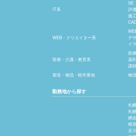
SE
IT系
評
施
CA
WE
WEB・クリエイター系
デ
イ
医
医療・介護・教育系
薬
講
製造・物流・軽作業他
物
勤務地から探す
札
札
網
根
北