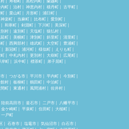
牧村
寿都町
黒松内町
蘭越町
岩内町
泊村
神恵内村
積丹町
古平町
沼町
栗山町
月形町
浦臼町
東神楽町
当麻町
比布町
愛別町
和寒町
剣淵町
下川町
美深町
山別村
遠別町
天塩町
猿払村
幌延町
美幌町
津別町
斜里町
清里町
部町
西興部村
雄武町
大空町
豊浦町
町
新冠町
浦河町
様似町
えりも町
室町
中札内村
更別村
大樹町
広尾町
厚岸町
浜中町
標茶町
弟子屈町
つ市
つがる市
平川市
平内町
今別町
舎館村
板柳町
鶴田町
中泊町
大間町
東通村
風間浦村
佐井村
陸前高田市
釜石市
二戸市
八幡平市
金ケ崎町
平泉町
住田町
大槌町
一戸町
区
石巻市
塩竈市
気仙沼市
白石市