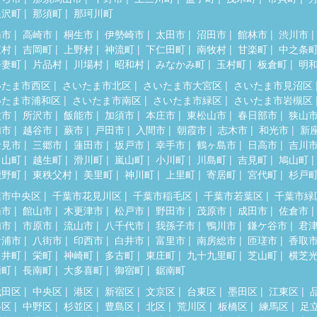
根沢町
那須町
那珂川町
橋市
高崎市
桐生市
伊勢崎市
太田市
沼田市
館林市
渋川市
東村
吉岡町
上野村
神流町
下仁田町
南牧村
甘楽町
中之条
吾妻町
片品村
川場村
昭和村
みなかみ町
玉村町
板倉町
明
いたま市西区
さいたま市北区
さいたま市大宮区
さいたま市見沼区
いたま市浦和区
さいたま市南区
さいたま市緑区
さいたま市岩槻区
父市
所沢市
飯能市
加須市
本庄市
東松山市
春日部市
狭山
加市
越谷市
蕨市
戸田市
入間市
朝霞市
志木市
和光市
新
士見市
三郷市
蓮田市
坂戸市
幸手市
鶴ヶ島市
日高市
吉川
呂山町
越生町
滑川町
嵐山町
小川町
川島町
吉見町
鳩山町
鹿野町
東秩父村
美里町
神川町
上里町
寄居町
宮代町
杉戸
葉市中央区
千葉市花見川区
千葉市稲毛区
千葉市若葉区
千葉市緑
橋市
館山市
木更津市
松戸市
野田市
茂原市
成田市
佐倉市
浦市
市原市
流山市
八千代市
我孫子市
鴨川市
鎌ケ谷市
君
ケ浦市
八街市
印西市
白井市
富里市
南房総市
匝瑳市
香取
々井町
栄町
神崎町
多古町
東庄町
九十九里町
芝山町
横芝
柄町
長南町
大多喜町
御宿町
鋸南町
代田区
中央区
港区
新宿区
文京区
台東区
墨田区
江東区
谷区
中野区
杉並区
豊島区
北区
荒川区
板橋区
練馬区
足