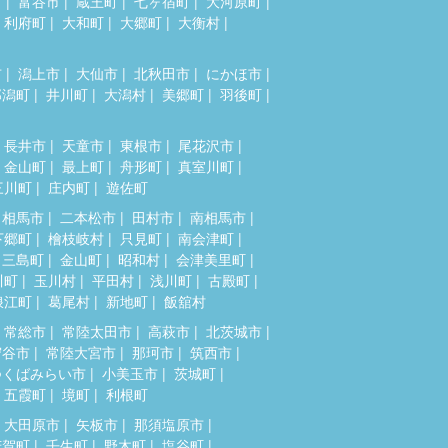
市
富谷市
蔵王町
七ヶ宿町
大河原町
利府町
大和町
大郷町
大衡村
市
潟上市
大仙市
北秋田市
にかほ市
郎潟町
井川町
大潟村
美郷町
羽後町
長井市
天童市
東根市
尾花沢市
金山町
最上町
舟形町
真室川町
三川町
庄内町
遊佐町
相馬市
二本松市
田村市
南相馬市
下郷町
檜枝岐村
只見町
南会津町
三島町
金山町
昭和村
会津美里町
川町
玉川村
平田村
浅川町
古殿町
浪江町
葛尾村
新地町
飯舘村
常総市
常陸太田市
高萩市
北茨城市
守谷市
常陸大宮市
那珂市
筑西市
つくばみらい市
小美玉市
茨城町
五霞町
境町
利根町
大田原市
矢板市
那須塩原市
芳賀町
壬生町
野木町
塩谷町