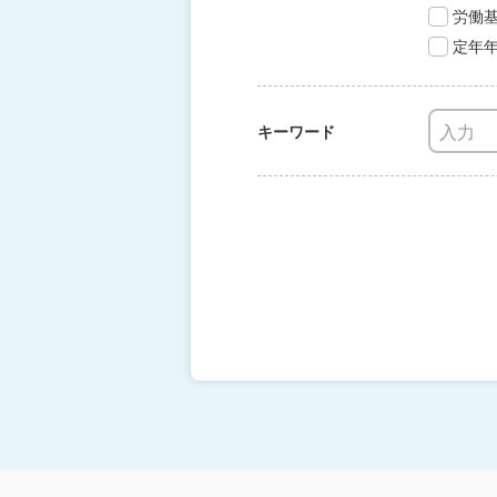
労働
定年
キーワード