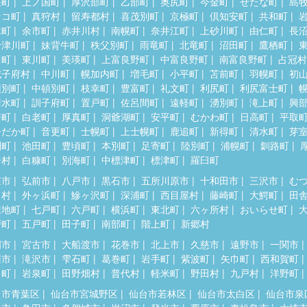
差町
上ノ国町
厚沢部町
乙部町
奥尻町
今金町
せたな町
島
セコ町
真狩村
留寿都村
喜茂別町
京極町
倶知安町
共和町
木町
余市町
赤井川村
南幌町
奈井江町
上砂川町
由仁町
長
十津川町
妹背牛町
秩父別町
雨竜町
北竜町
沼田町
鷹栖町
川町
東川町
美瑛町
上富良野町
中富良野町
南富良野町
占冠村
威子府村
中川町
幌加内町
増毛町
小平町
苫前町
羽幌町
初
頓別町
中頓別町
枝幸町
豊富町
礼文町
利尻町
利尻富士町
清水町
訓子府町
置戸町
佐呂間町
遠軽町
湧別町
滝上町
興
瞥町
白老町
厚真町
洞爺湖町
安平町
むかわ町
日高町
平取
ひだか町
音更町
士幌町
上士幌町
鹿追町
新得町
清水町
芽
別町
池田町
豊頃町
本別町
足寄町
陸別町
浦幌町
釧路町
居村
白糠町
別海町
中標津町
標津町
羅臼町
森市
弘前市
八戸市
黒石市
五所川原市
十和田市
三沢市
む
田村
外ヶ浜町
鰺ヶ沢町
深浦町
西目屋村
藤崎町
大鰐町
田
辺地町
七戸町
六戸町
横浜町
東北町
六ヶ所村
おいらせ町
戸町
五戸町
田子町
南部町
階上町
新郷村
岡市
宮古市
大船渡市
花巻市
北上市
久慈市
遠野市
一関市
州市
滝沢市
雫石町
葛巻町
岩手町
紫波町
矢巾町
西和賀町
田町
岩泉町
田野畑村
普代村
軽米町
野田村
九戸村
洋野町
台市青葉区
仙台市宮城野区
仙台市若林区
仙台市太白区
仙台市泉