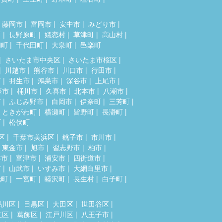
藤岡市
富岡市
安中市
みどり市
町
長野原町
嬬恋村
草津町
高山村
和町
千代田町
大泉町
邑楽町
さいたま市中央区
さいたま市桜区
川越市
熊谷市
川口市
行田市
市
羽生市
鴻巣市
深谷市
上尾市
座市
桶川市
久喜市
北本市
八潮市
市
ふじみ野市
白岡市
伊奈町
三芳町
ときがわ町
横瀬町
皆野町
長瀞町
町
松伏町
区
千葉市美浜区
銚子市
市川市
東金市
旭市
習志野市
柏市
津市
富津市
浦安市
四街道市
市
山武市
いすみ市
大網白里市
光町
一宮町
睦沢町
長生村
白子町
品川区
目黒区
大田区
世田谷区
立区
葛飾区
江戸川区
八王子市