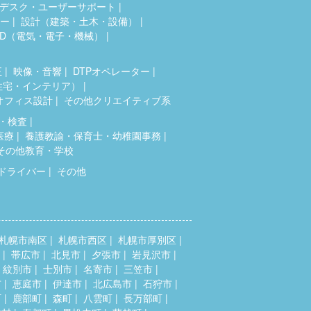
デスク・ユーザーサポート
ター
設計（建築・土木・設備）
AD（電気・電子・機械）
正
映像・音響
DTPオペレーター
住宅・インテリア）
オフィス設計
その他クリエイティブ系
・検査
医療
養護教諭・保育士・幼稚園事務
その他教育・学校
ドライバー
その他
札幌市南区
札幌市西区
札幌市厚別区
帯広市
北見市
夕張市
岩見沢市
紋別市
士別市
名寄市
三笠市
市
恵庭市
伊達市
北広島市
石狩市
町
鹿部町
森町
八雲町
長万部町