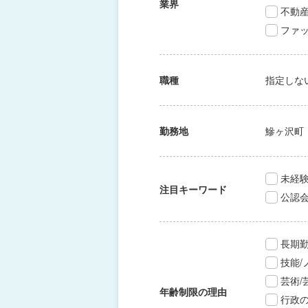
業界
不動
ファッ
職種
指定しな
勤務地
鰺ヶ沢町
未経験
注目キーワード
公認
長期
技能
芸術
年齢制限の理由
行政