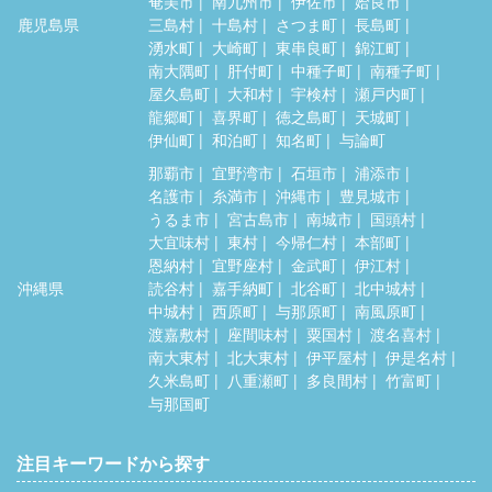
奄美市
南九州市
伊佐市
姶良市
鹿児島県
三島村
十島村
さつま町
長島町
湧水町
大崎町
東串良町
錦江町
南大隅町
肝付町
中種子町
南種子町
屋久島町
大和村
宇検村
瀬戸内町
龍郷町
喜界町
徳之島町
天城町
伊仙町
和泊町
知名町
与論町
那覇市
宜野湾市
石垣市
浦添市
名護市
糸満市
沖縄市
豊見城市
うるま市
宮古島市
南城市
国頭村
大宜味村
東村
今帰仁村
本部町
恩納村
宜野座村
金武町
伊江村
沖縄県
読谷村
嘉手納町
北谷町
北中城村
中城村
西原町
与那原町
南風原町
渡嘉敷村
座間味村
粟国村
渡名喜村
南大東村
北大東村
伊平屋村
伊是名村
久米島町
八重瀬町
多良間村
竹富町
与那国町
注目キーワードから探す