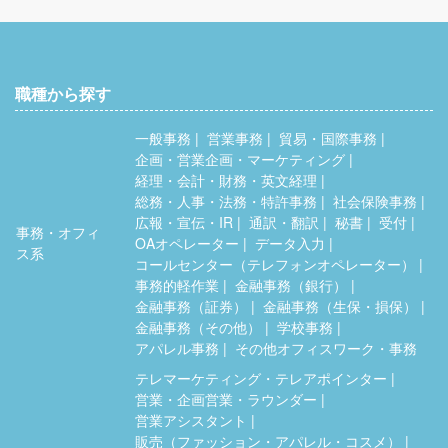
職種から探す
一般事務
営業事務
貿易・国際事務
企画・営業企画・マーケティング
経理・会計・財務・英文経理
総務・人事・法務・特許事務
社会保険事務
広報・宣伝・IR
通訳・翻訳
秘書
受付
事務・オフィ
OAオペレーター
データ入力
ス系
コールセンター（テレフォンオペレーター）
事務的軽作業
金融事務（銀行）
金融事務（証券）
金融事務（生保・損保）
金融事務（その他）
学校事務
アパレル事務
その他オフィスワーク・事務
テレマーケティング・テレアポインター
営業・企画営業・ラウンダー
営業アシスタント
販売（ファッション・アパレル・コスメ）