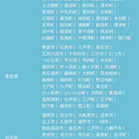
上士幌町
鹿追町
新得町
清水町
芽室町
中札内村
更別村
大樹町
広尾町
幕別町
池田町
豊頃町
本別町
足寄町
陸別町
浦幌町
釧路町
厚岸町
浜中町
標茶町
弟子屈町
鶴居村
白糠町
別海町
中標津町
標津町
羅臼町
青森市
弘前市
八戸市
黒石市
五所川原市
十和田市
三沢市
むつ市
つがる市
平川市
平内町
今別町
蓬田村
外ヶ浜町
鰺ヶ沢町
深浦町
西目屋村
藤崎町
大鰐町
田舎館村
青森県
板柳町
鶴田町
中泊町
野辺地町
七戸町
六戸町
横浜町
東北町
六ヶ所村
おいらせ町
大間町
東通村
風間浦村
佐井村
三戸町
五戸町
田子町
南部町
階上町
新郷村
盛岡市
宮古市
大船渡市
花巻市
北上市
久慈市
遠野市
一関市
陸前高田市
釜石市
二戸市
八幡平市
奥州市
滝沢市
雫石町
葛巻町
岩手町
岩手県