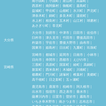
南小国町
小国町
産山村
高森町
西原村
南阿蘇村
御船町
嘉島町
益城町
甲佐町
山都町
氷川町
芦北町
津奈木町
錦町
多良木町
湯前町
水上村
相良村
五木村
山江村
球磨村
あさぎり町
苓北町
大分市
別府市
中津市
日田市
佐伯市
臼杵市
津久見市
竹田市
豊後高田市
大分県
杵築市
宇佐市
豊後大野市
由布市
国東市
姫島村
日出町
九重町
玖珠町
宮崎市
都城市
延岡市
日南市
小林市
日向市
串間市
西都市
えびの市
三股町
高原町
国富町
綾町
高鍋町
宮崎県
新富町
西米良村
木城町
川南町
都農町
門川町
諸塚村
椎葉村
美郷町
高千穂町
日之影町
五ヶ瀬町
鹿児島市
鹿屋市
枕崎市
阿久根市
出水市
指宿市
西之表市
垂水市
薩摩川内市
日置市
曽於市
霧島市
いちき串木野市
南さつま市
志布志市