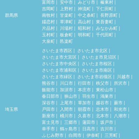
富岡市
安中市
みどり市
榛東村
吉岡町
上野村
神流町
下仁田町
群馬県
南牧村
甘楽町
中之条町
長野原町
嬬恋村
草津町
高山村
東吾妻町
片品村
川場村
昭和村
みなかみ町
玉村町
板倉町
明和町
千代田町
大泉町
邑楽町
さいたま市西区
さいたま市北区
さいたま市大宮区
さいたま市見沼区
さいたま市中央区
さいたま市桜区
さいたま市浦和区
さいたま市南区
さいたま市緑区
さいたま市岩槻区
川越市
熊谷市
川口市
行田市
秩父市
所沢市
飯能市
加須市
本庄市
東松山市
春日部市
狭山市
羽生市
鴻巣市
深谷市
上尾市
草加市
越谷市
蕨市
埼玉県
戸田市
入間市
朝霞市
志木市
和光市
新座市
桶川市
久喜市
北本市
八潮市
富士見市
三郷市
蓮田市
坂戸市
幸手市
鶴ヶ島市
日高市
吉川市
ふじみ野市
白岡市
伊奈町
三芳町