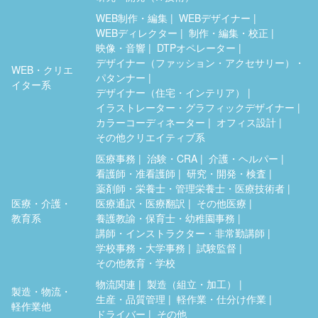
WEB制作・編集
WEBデザイナー
WEBディレクター
制作・編集・校正
映像・音響
DTPオペレーター
デザイナー（ファッション・アクセサリー）・
WEB・クリエ
パタンナー
イター系
デザイナー（住宅・インテリア）
イラストレーター・グラフィックデザイナー
カラーコーディネーター
オフィス設計
その他クリエイティブ系
医療事務
治験・CRA
介護・ヘルパー
看護師・准看護師
研究・開発・検査
薬剤師・栄養士・管理栄養士・医療技術者
医療・介護・
医療通訳・医療翻訳
その他医療
教育系
養護教諭・保育士・幼稚園事務
講師・インストラクター・非常勤講師
学校事務・大学事務
試験監督
その他教育・学校
物流関連
製造（組立・加工）
製造・物流・
生産・品質管理
軽作業・仕分け作業
軽作業他
ドライバー
その他