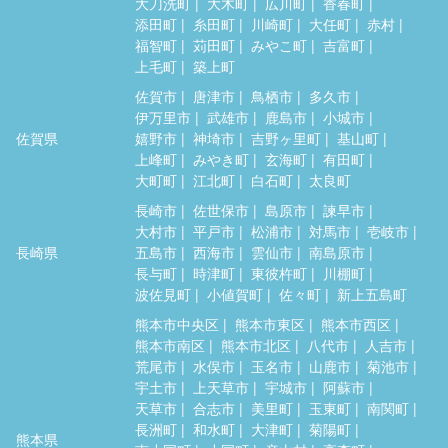
大刀洗町
大木町
広川町
香春町
添田町
糸田町
川崎町
大任町
赤村
福智町
苅田町
みやこ町
吉富町
上毛町
築上町
佐賀市
唐津市
鳥栖市
多久市
伊万里市
武雄市
鹿島市
小城市
佐賀県
嬉野市
神埼市
吉野ヶ里町
基山町
上峰町
みやき町
玄海町
有田町
大町町
江北町
白石町
太良町
長崎市
佐世保市
島原市
諫早市
大村市
平戸市
松浦市
対馬市
壱岐市
長崎県
五島市
西海市
雲仙市
南島原市
長与町
時津町
東彼杵町
川棚町
波佐見町
小値賀町
佐々町
新上五島町
熊本市中央区
熊本市東区
熊本市西区
熊本市南区
熊本市北区
八代市
人吉市
荒尾市
水俣市
玉名市
山鹿市
菊池市
宇土市
上天草市
宇城市
阿蘇市
天草市
合志市
美里町
玉東町
南関町
長洲町
和水町
大津町
菊陽町
熊本県