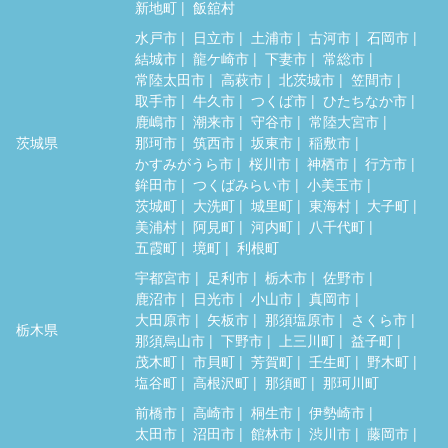
新地町
飯舘村
水戸市
日立市
土浦市
古河市
石岡市
結城市
龍ケ崎市
下妻市
常総市
常陸太田市
高萩市
北茨城市
笠間市
取手市
牛久市
つくば市
ひたちなか市
鹿嶋市
潮来市
守谷市
常陸大宮市
茨城県
那珂市
筑西市
坂東市
稲敷市
かすみがうら市
桜川市
神栖市
行方市
鉾田市
つくばみらい市
小美玉市
茨城町
大洗町
城里町
東海村
大子町
美浦村
阿見町
河内町
八千代町
五霞町
境町
利根町
宇都宮市
足利市
栃木市
佐野市
鹿沼市
日光市
小山市
真岡市
大田原市
矢板市
那須塩原市
さくら市
栃木県
那須烏山市
下野市
上三川町
益子町
茂木町
市貝町
芳賀町
壬生町
野木町
塩谷町
高根沢町
那須町
那珂川町
前橋市
高崎市
桐生市
伊勢崎市
太田市
沼田市
館林市
渋川市
藤岡市