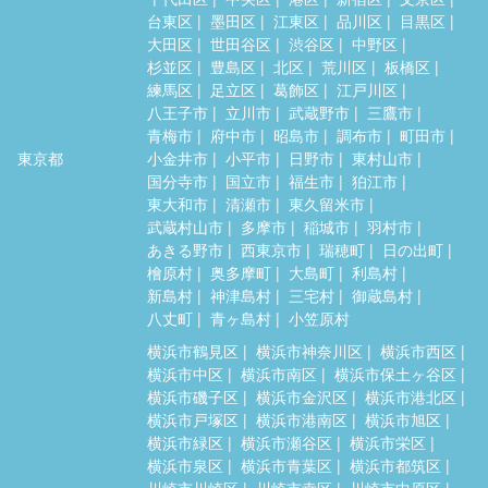
台東区
墨田区
江東区
品川区
目黒区
大田区
世田谷区
渋谷区
中野区
杉並区
豊島区
北区
荒川区
板橋区
練馬区
足立区
葛飾区
江戸川区
八王子市
立川市
武蔵野市
三鷹市
青梅市
府中市
昭島市
調布市
町田市
東京都
小金井市
小平市
日野市
東村山市
国分寺市
国立市
福生市
狛江市
東大和市
清瀬市
東久留米市
武蔵村山市
多摩市
稲城市
羽村市
あきる野市
西東京市
瑞穂町
日の出町
檜原村
奥多摩町
大島町
利島村
新島村
神津島村
三宅村
御蔵島村
八丈町
青ヶ島村
小笠原村
横浜市鶴見区
横浜市神奈川区
横浜市西区
横浜市中区
横浜市南区
横浜市保土ヶ谷区
横浜市磯子区
横浜市金沢区
横浜市港北区
横浜市戸塚区
横浜市港南区
横浜市旭区
横浜市緑区
横浜市瀬谷区
横浜市栄区
横浜市泉区
横浜市青葉区
横浜市都筑区
川崎市川崎区
川崎市幸区
川崎市中原区