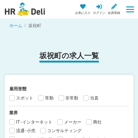
お気に入り
ログイン
会員登録
ホーム
坂祝町
坂祝町の求人一覧
雇用形態
スポット
常勤
非常勤
当直
業界
IT･インターネット
メーカー
商社
流通･小売
コンサルティング