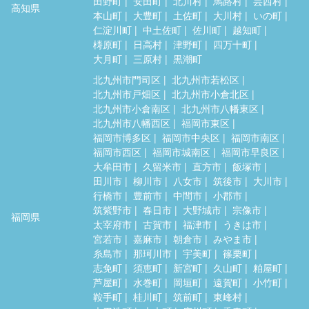
田野町
安田町
北川村
馬路村
芸西村
高知県
本山町
大豊町
土佐町
大川村
いの町
仁淀川町
中土佐町
佐川町
越知町
梼原町
日高村
津野町
四万十町
大月町
三原村
黒潮町
北九州市門司区
北九州市若松区
北九州市戸畑区
北九州市小倉北区
北九州市小倉南区
北九州市八幡東区
北九州市八幡西区
福岡市東区
福岡市博多区
福岡市中央区
福岡市南区
福岡市西区
福岡市城南区
福岡市早良区
大牟田市
久留米市
直方市
飯塚市
田川市
柳川市
八女市
筑後市
大川市
行橋市
豊前市
中間市
小郡市
筑紫野市
春日市
大野城市
宗像市
福岡県
太宰府市
古賀市
福津市
うきは市
宮若市
嘉麻市
朝倉市
みやま市
糸島市
那珂川市
宇美町
篠栗町
志免町
須恵町
新宮町
久山町
粕屋町
芦屋町
水巻町
岡垣町
遠賀町
小竹町
鞍手町
桂川町
筑前町
東峰村