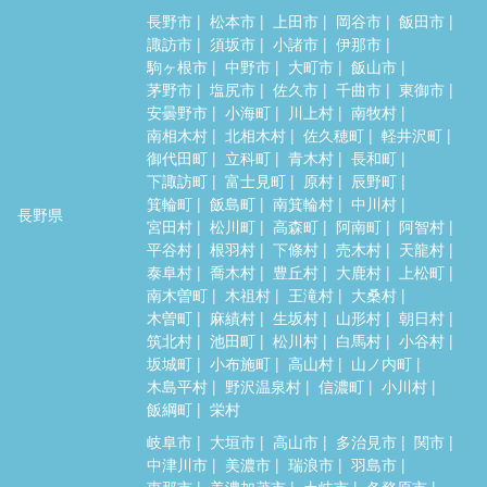
長野市
松本市
上田市
岡谷市
飯田市
諏訪市
須坂市
小諸市
伊那市
駒ヶ根市
中野市
大町市
飯山市
茅野市
塩尻市
佐久市
千曲市
東御市
安曇野市
小海町
川上村
南牧村
南相木村
北相木村
佐久穂町
軽井沢町
御代田町
立科町
青木村
長和町
下諏訪町
富士見町
原村
辰野町
箕輪町
飯島町
南箕輪村
中川村
長野県
宮田村
松川町
高森町
阿南町
阿智村
平谷村
根羽村
下條村
売木村
天龍村
泰阜村
喬木村
豊丘村
大鹿村
上松町
南木曽町
木祖村
王滝村
大桑村
木曽町
麻績村
生坂村
山形村
朝日村
筑北村
池田町
松川村
白馬村
小谷村
坂城町
小布施町
高山村
山ノ内町
木島平村
野沢温泉村
信濃町
小川村
飯綱町
栄村
岐阜市
大垣市
高山市
多治見市
関市
中津川市
美濃市
瑞浪市
羽島市
恵那市
美濃加茂市
土岐市
各務原市