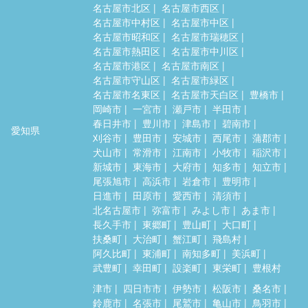
名古屋市北区
名古屋市西区
名古屋市中村区
名古屋市中区
名古屋市昭和区
名古屋市瑞穂区
名古屋市熱田区
名古屋市中川区
名古屋市港区
名古屋市南区
名古屋市守山区
名古屋市緑区
名古屋市名東区
名古屋市天白区
豊橋市
岡崎市
一宮市
瀬戸市
半田市
春日井市
豊川市
津島市
碧南市
愛知県
刈谷市
豊田市
安城市
西尾市
蒲郡市
犬山市
常滑市
江南市
小牧市
稲沢市
新城市
東海市
大府市
知多市
知立市
尾張旭市
高浜市
岩倉市
豊明市
日進市
田原市
愛西市
清須市
北名古屋市
弥富市
みよし市
あま市
長久手市
東郷町
豊山町
大口町
扶桑町
大治町
蟹江町
飛島村
阿久比町
東浦町
南知多町
美浜町
武豊町
幸田町
設楽町
東栄町
豊根村
津市
四日市市
伊勢市
松阪市
桑名市
鈴鹿市
名張市
尾鷲市
亀山市
鳥羽市