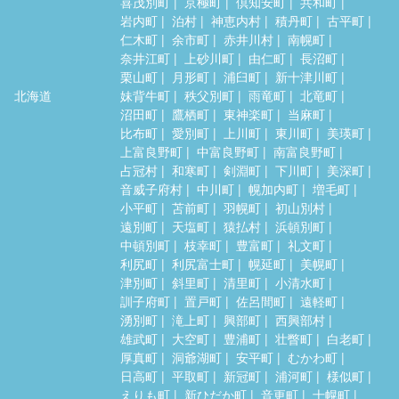
喜茂別町
京極町
倶知安町
共和町
岩内町
泊村
神恵内村
積丹町
古平町
仁木町
余市町
赤井川村
南幌町
奈井江町
上砂川町
由仁町
長沼町
栗山町
月形町
浦臼町
新十津川町
北海道
妹背牛町
秩父別町
雨竜町
北竜町
沼田町
鷹栖町
東神楽町
当麻町
比布町
愛別町
上川町
東川町
美瑛町
上富良野町
中富良野町
南富良野町
占冠村
和寒町
剣淵町
下川町
美深町
音威子府村
中川町
幌加内町
増毛町
小平町
苫前町
羽幌町
初山別村
遠別町
天塩町
猿払村
浜頓別町
中頓別町
枝幸町
豊富町
礼文町
利尻町
利尻富士町
幌延町
美幌町
津別町
斜里町
清里町
小清水町
訓子府町
置戸町
佐呂間町
遠軽町
湧別町
滝上町
興部町
西興部村
雄武町
大空町
豊浦町
壮瞥町
白老町
厚真町
洞爺湖町
安平町
むかわ町
日高町
平取町
新冠町
浦河町
様似町
えりも町
新ひだか町
音更町
士幌町