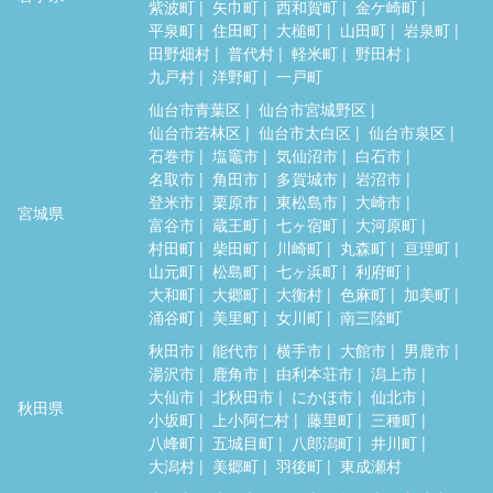
紫波町
矢巾町
西和賀町
金ケ崎町
平泉町
住田町
大槌町
山田町
岩泉町
田野畑村
普代村
軽米町
野田村
九戸村
洋野町
一戸町
仙台市青葉区
仙台市宮城野区
仙台市若林区
仙台市太白区
仙台市泉区
石巻市
塩竈市
気仙沼市
白石市
名取市
角田市
多賀城市
岩沼市
登米市
栗原市
東松島市
大崎市
宮城県
富谷市
蔵王町
七ヶ宿町
大河原町
村田町
柴田町
川崎町
丸森町
亘理町
山元町
松島町
七ヶ浜町
利府町
大和町
大郷町
大衡村
色麻町
加美町
涌谷町
美里町
女川町
南三陸町
秋田市
能代市
横手市
大館市
男鹿市
湯沢市
鹿角市
由利本荘市
潟上市
大仙市
北秋田市
にかほ市
仙北市
秋田県
小坂町
上小阿仁村
藤里町
三種町
八峰町
五城目町
八郎潟町
井川町
大潟村
美郷町
羽後町
東成瀬村