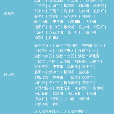
可児市
山県市
瑞穂市
飛騨市
本巣市
郡上市
下呂市
海津市
岐南町
笠松町
岐阜県
養老町
垂井町
関ケ原町
神戸町
輪之内町
安八町
揖斐川町
大野町
池田町
北方町
坂祝町
富加町
川辺町
七宗町
八百津町
白川町
東白川村
御嵩町
白川村
静岡市葵区
静岡市駿河区
静岡市清水区
浜松市中区
浜松市東区
浜松市西区
浜松市南区
浜松市北区
浜松市浜北区
浜松市天竜区
沼津市
熱海市
三島市
富士宮市
伊東市
島田市
富士市
磐田市
焼津市
掛川市
藤枝市
静岡県
御殿場市
袋井市
下田市
裾野市
湖西市
伊豆市
御前崎市
菊川市
伊豆の国市
牧之原市
東伊豆町
河津町
南伊豆町
松崎町
西伊豆町
函南町
清水町
長泉町
小山町
吉田町
川根本町
森町
名古屋市千種区
名古屋市東区