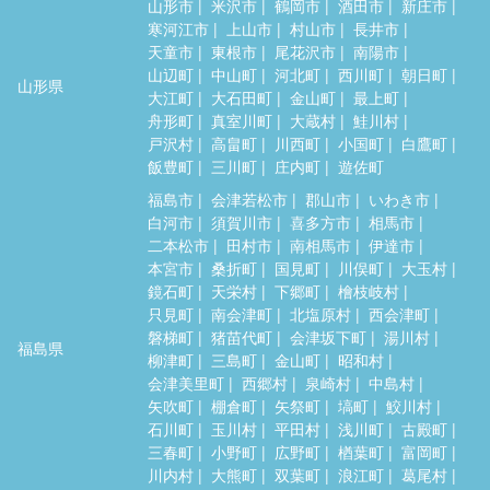
山形市
米沢市
鶴岡市
酒田市
新庄市
寒河江市
上山市
村山市
長井市
天童市
東根市
尾花沢市
南陽市
山辺町
中山町
河北町
西川町
朝日町
山形県
大江町
大石田町
金山町
最上町
舟形町
真室川町
大蔵村
鮭川村
戸沢村
高畠町
川西町
小国町
白鷹町
飯豊町
三川町
庄内町
遊佐町
福島市
会津若松市
郡山市
いわき市
白河市
須賀川市
喜多方市
相馬市
二本松市
田村市
南相馬市
伊達市
本宮市
桑折町
国見町
川俣町
大玉村
鏡石町
天栄村
下郷町
檜枝岐村
只見町
南会津町
北塩原村
西会津町
磐梯町
猪苗代町
会津坂下町
湯川村
福島県
柳津町
三島町
金山町
昭和村
会津美里町
西郷村
泉崎村
中島村
矢吹町
棚倉町
矢祭町
塙町
鮫川村
石川町
玉川村
平田村
浅川町
古殿町
三春町
小野町
広野町
楢葉町
富岡町
川内村
大熊町
双葉町
浪江町
葛尾村