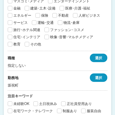
マスコミ･メディア
エンターテインメント
金融
建築･土木･設備
医療･介護･福祉
エネルギー
保険
不動産
人材ビジネス
サービス
運輸･交通
物流･倉庫
旅行･ホテル関連
ファッション･コスメ
住宅･インテリア
映像･音響･マルチメディア
教育
その他
職種
選択
指定しない
勤務地
選択
坂祝町
注目キーワード
未経験OK
土日祝休み
正社員登用あり
在宅ワーク・テレワーク
制服あり
服装自由