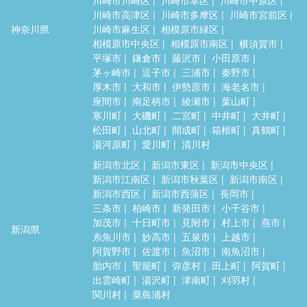
川崎市高津区
川崎市多摩区
川崎市宮前区
神奈川県
川崎市麻生区
相模原市緑区
相模原市中央区
相模原市南区
横須賀市
平塚市
鎌倉市
藤沢市
小田原市
茅ヶ崎市
逗子市
三浦市
秦野市
厚木市
大和市
伊勢原市
海老名市
座間市
南足柄市
綾瀬市
葉山町
寒川町
大磯町
二宮町
中井町
大井町
松田町
山北町
開成町
箱根町
真鶴町
湯河原町
愛川町
清川村
新潟市北区
新潟市東区
新潟市中央区
新潟市江南区
新潟市秋葉区
新潟市南区
新潟市西区
新潟市西蒲区
長岡市
三条市
柏崎市
新発田市
小千谷市
加茂市
十日町市
見附市
村上市
燕市
新潟県
糸魚川市
妙高市
五泉市
上越市
阿賀野市
佐渡市
魚沼市
南魚沼市
胎内市
聖籠町
弥彦村
田上町
阿賀町
出雲崎町
湯沢町
津南町
刈羽村
関川村
粟島浦村