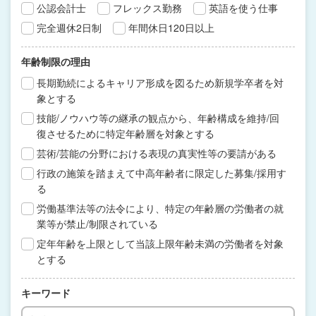
公認会計士
フレックス勤務
英語を使う仕事
完全週休2日制
年間休日120日以上
年齢制限の理由
長期勤続によるキャリア形成を図るため新規学卒者を対
象とする
技能/ノウハウ等の継承の観点から、年齢構成を維持/回
復させるために特定年齢層を対象とする
芸術/芸能の分野における表現の真実性等の要請がある
行政の施策を踏まえて中高年齢者に限定した募集/採用す
る
労働基準法等の法令により、特定の年齢層の労働者の就
業等が禁止/制限されている
定年年齢を上限として当該上限年齢未満の労働者を対象
とする
キーワード