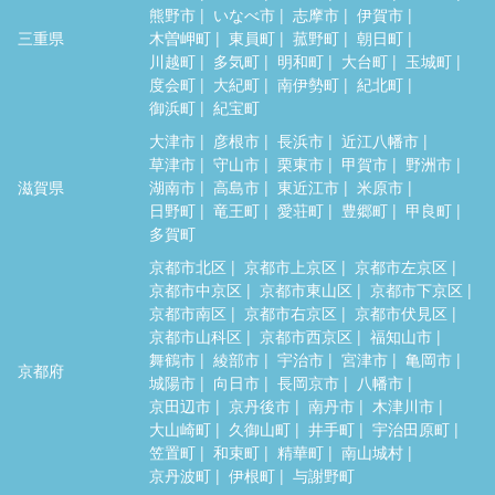
熊野市
いなべ市
志摩市
伊賀市
三重県
木曽岬町
東員町
菰野町
朝日町
川越町
多気町
明和町
大台町
玉城町
度会町
大紀町
南伊勢町
紀北町
御浜町
紀宝町
大津市
彦根市
長浜市
近江八幡市
草津市
守山市
栗東市
甲賀市
野洲市
滋賀県
湖南市
高島市
東近江市
米原市
日野町
竜王町
愛荘町
豊郷町
甲良町
多賀町
京都市北区
京都市上京区
京都市左京区
京都市中京区
京都市東山区
京都市下京区
京都市南区
京都市右京区
京都市伏見区
京都市山科区
京都市西京区
福知山市
舞鶴市
綾部市
宇治市
宮津市
亀岡市
京都府
城陽市
向日市
長岡京市
八幡市
京田辺市
京丹後市
南丹市
木津川市
大山崎町
久御山町
井手町
宇治田原町
笠置町
和束町
精華町
南山城村
京丹波町
伊根町
与謝野町