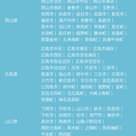
岡山市北区
岡山市中区
岡山市東区
岡山市南区
倉敷市
津山市
玉野市
笠岡市
井原市
総社市
高梁市
新見市
岡山県
備前市
瀬戸内市
赤磐市
真庭市
美作市
浅口市
和気町
早島町
里庄町
矢掛町
新庄村
鏡野町
勝央町
奈義町
西粟倉村
久米南町
美咲町
吉備中央町
広島市中区
広島市東区
広島市南区
広島市西区
広島市安佐南区
広島市安佐北区
広島市安芸区
広島市佐伯区
呉市
竹原市
三原市
広島県
尾道市
福山市
府中市
三次市
庄原市
大竹市
東広島市
廿日市市
安芸高田市
江田島市
府中町
海田町
熊野町
坂町
安芸太田町
北広島町
大崎上島町
世羅町
神石高原町
下関市
宇部市
山口市
萩市
防府市
下松市
岩国市
光市
長門市
柳井市
山口県
美祢市
周南市
山陽小野田市
周防大島町
和木町
上関町
田布施町
平生町
阿武町