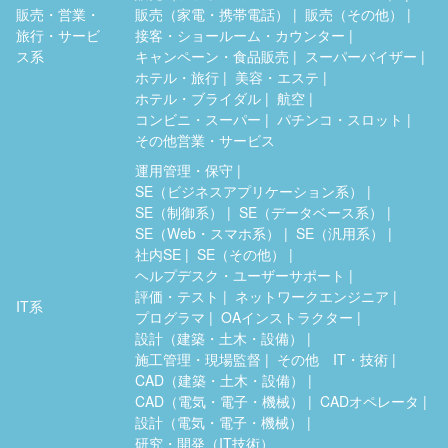
販売・営業・
販売（家電・携帯電話）
販売（その他）
旅行・サービ
接客・ショールーム・カウンター
ス系
キャンペーン・食品販売
スーパーバイザー
ホテル・旅行
美容・エステ
ホテル・ブライダル
航空
コンビニ・スーパー
パチンコ・スロット
その他営業・サービス
運用管理・保守
SE（ビジネスアプリケーション系）
SE（制御系）
SE（データベース系）
SE（Web・スマホ系）
SE（汎用系）
社内SE
SE（その他）
ヘルプデスク・ユーザーサポート
評価・テスト
ネットワークエンジニア
IT系
プログラマ
OAインストラクター
設計（建築・土木・設備）
施工管理・現場監督
その他 IT・技術
CAD（建築・土木・設備）
CAD（電気・電子・機械）
CADオペレータ
設計（電気・電子・機械）
研究・開発（IT技術）