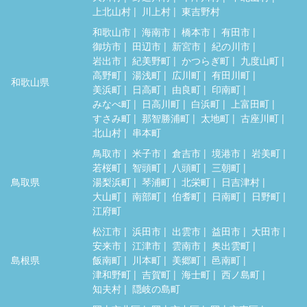
上北山村
川上村
東吉野村
和歌山市
海南市
橋本市
有田市
御坊市
田辺市
新宮市
紀の川市
岩出市
紀美野町
かつらぎ町
九度山町
高野町
湯浅町
広川町
有田川町
和歌山県
美浜町
日高町
由良町
印南町
みなべ町
日高川町
白浜町
上富田町
すさみ町
那智勝浦町
太地町
古座川町
北山村
串本町
鳥取市
米子市
倉吉市
境港市
岩美町
若桜町
智頭町
八頭町
三朝町
鳥取県
湯梨浜町
琴浦町
北栄町
日吉津村
大山町
南部町
伯耆町
日南町
日野町
江府町
松江市
浜田市
出雲市
益田市
大田市
安来市
江津市
雲南市
奥出雲町
島根県
飯南町
川本町
美郷町
邑南町
津和野町
吉賀町
海士町
西ノ島町
知夫村
隠岐の島町