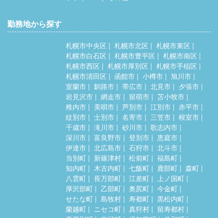
勤務地から探す
札幌市中央区
札幌市北区
札幌市東区
札幌市白石区
札幌市豊平区
札幌市南区
札幌市西区
札幌市厚別区
札幌市手稲区
札幌市清田区
函館市
小樽市
旭川市
室蘭市
釧路市
帯広市
北見市
夕張市
岩見沢市
網走市
留萌市
苫小牧市
稚内市
美唄市
芦別市
江別市
赤平市
紋別市
士別市
名寄市
三笠市
根室市
千歳市
滝川市
砂川市
歌志内市
深川市
富良野市
登別市
恵庭市
伊達市
北広島市
石狩市
北斗市
当別町
新篠津村
松前町
福島町
知内町
木古内町
七飯町
鹿部町
森町
八雲町
長万部町
江差町
上ノ国町
厚沢部町
乙部町
奥尻町
今金町
せたな町
島牧村
寿都町
黒松内町
蘭越町
ニセコ町
真狩村
留寿都村