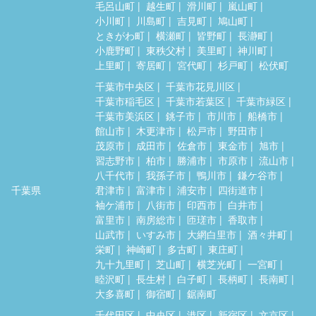
毛呂山町
越生町
滑川町
嵐山町
小川町
川島町
吉見町
鳩山町
ときがわ町
横瀬町
皆野町
長瀞町
小鹿野町
東秩父村
美里町
神川町
上里町
寄居町
宮代町
杉戸町
松伏町
千葉市中央区
千葉市花見川区
千葉市稲毛区
千葉市若葉区
千葉市緑区
千葉市美浜区
銚子市
市川市
船橋市
館山市
木更津市
松戸市
野田市
茂原市
成田市
佐倉市
東金市
旭市
習志野市
柏市
勝浦市
市原市
流山市
八千代市
我孫子市
鴨川市
鎌ケ谷市
千葉県
君津市
富津市
浦安市
四街道市
袖ケ浦市
八街市
印西市
白井市
富里市
南房総市
匝瑳市
香取市
山武市
いすみ市
大網白里市
酒々井町
栄町
神崎町
多古町
東庄町
九十九里町
芝山町
横芝光町
一宮町
睦沢町
長生村
白子町
長柄町
長南町
大多喜町
御宿町
鋸南町
千代田区
中央区
港区
新宿区
文京区