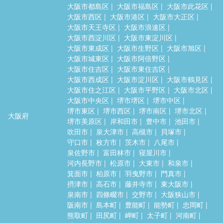
大阪市都島区
大阪市福島区
大阪市此花区
大阪市西区
大阪市港区
大阪市大正区
大阪市天王寺区
大阪市浪速区
大阪市西淀川区
大阪市東淀川区
大阪市東成区
大阪市生野区
大阪市旭区
大阪市城東区
大阪市阿倍野区
大阪市住吉区
大阪市東住吉区
大阪市西成区
大阪市淀川区
大阪市鶴見区
大阪市住之江区
大阪市平野区
大阪市北区
大阪市中央区
堺市堺区
堺市中区
堺市東区
堺市西区
堺市南区
堺市北区
大阪府
堺市美原区
岸和田市
豊中市
池田市
吹田市
泉大津市
高槻市
貝塚市
守口市
枚方市
茨木市
八尾市
泉佐野市
富田林市
寝屋川市
河内長野市
松原市
大東市
和泉市
箕面市
柏原市
羽曳野市
門真市
摂津市
高石市
藤井寺市
東大阪市
泉南市
四條畷市
交野市
大阪狭山市
阪南市
島本町
豊能町
能勢町
忠岡町
熊取町
田尻町
岬町
太子町
河南町