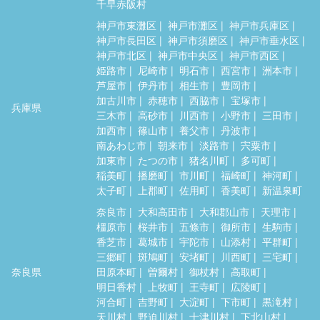
千早赤阪村
神戸市東灘区
神戸市灘区
神戸市兵庫区
神戸市長田区
神戸市須磨区
神戸市垂水区
神戸市北区
神戸市中央区
神戸市西区
姫路市
尼崎市
明石市
西宮市
洲本市
芦屋市
伊丹市
相生市
豊岡市
加古川市
赤穂市
西脇市
宝塚市
兵庫県
三木市
高砂市
川西市
小野市
三田市
加西市
篠山市
養父市
丹波市
南あわじ市
朝来市
淡路市
宍粟市
加東市
たつの市
猪名川町
多可町
稲美町
播磨町
市川町
福崎町
神河町
太子町
上郡町
佐用町
香美町
新温泉町
奈良市
大和高田市
大和郡山市
天理市
橿原市
桜井市
五條市
御所市
生駒市
香芝市
葛城市
宇陀市
山添村
平群町
三郷町
斑鳩町
安堵町
川西町
三宅町
奈良県
田原本町
曽爾村
御杖村
高取町
明日香村
上牧町
王寺町
広陵町
河合町
吉野町
大淀町
下市町
黒滝村
天川村
野迫川村
十津川村
下北山村