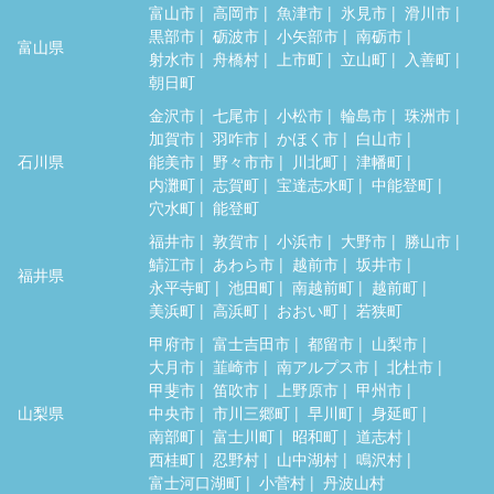
富山市
高岡市
魚津市
氷見市
滑川市
黒部市
砺波市
小矢部市
南砺市
富山県
射水市
舟橋村
上市町
立山町
入善町
朝日町
金沢市
七尾市
小松市
輪島市
珠洲市
加賀市
羽咋市
かほく市
白山市
石川県
能美市
野々市市
川北町
津幡町
内灘町
志賀町
宝達志水町
中能登町
穴水町
能登町
福井市
敦賀市
小浜市
大野市
勝山市
鯖江市
あわら市
越前市
坂井市
福井県
永平寺町
池田町
南越前町
越前町
美浜町
高浜町
おおい町
若狭町
甲府市
富士吉田市
都留市
山梨市
大月市
韮崎市
南アルプス市
北杜市
甲斐市
笛吹市
上野原市
甲州市
山梨県
中央市
市川三郷町
早川町
身延町
南部町
富士川町
昭和町
道志村
西桂町
忍野村
山中湖村
鳴沢村
富士河口湖町
小菅村
丹波山村