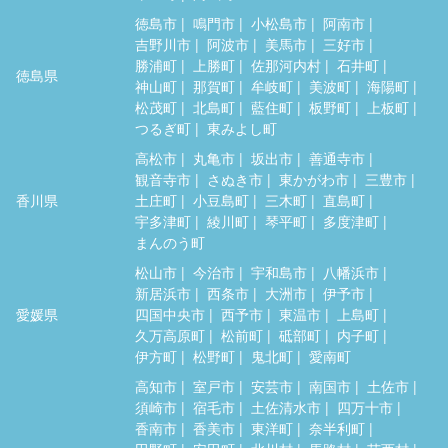
徳島市
鳴門市
小松島市
阿南市
吉野川市
阿波市
美馬市
三好市
勝浦町
上勝町
佐那河内村
石井町
徳島県
神山町
那賀町
牟岐町
美波町
海陽町
松茂町
北島町
藍住町
板野町
上板町
つるぎ町
東みよし町
高松市
丸亀市
坂出市
善通寺市
観音寺市
さぬき市
東かがわ市
三豊市
香川県
土庄町
小豆島町
三木町
直島町
宇多津町
綾川町
琴平町
多度津町
まんのう町
松山市
今治市
宇和島市
八幡浜市
新居浜市
西条市
大洲市
伊予市
愛媛県
四国中央市
西予市
東温市
上島町
久万高原町
松前町
砥部町
内子町
伊方町
松野町
鬼北町
愛南町
高知市
室戸市
安芸市
南国市
土佐市
須崎市
宿毛市
土佐清水市
四万十市
香南市
香美市
東洋町
奈半利町