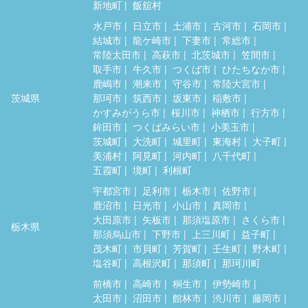
新地町
飯舘村
水戸市
日立市
土浦市
古河市
石岡市
結城市
龍ケ崎市
下妻市
常総市
常陸太田市
高萩市
北茨城市
笠間市
取手市
牛久市
つくば市
ひたちなか市
鹿嶋市
潮来市
守谷市
常陸大宮市
茨城県
那珂市
筑西市
坂東市
稲敷市
かすみがうら市
桜川市
神栖市
行方市
鉾田市
つくばみらい市
小美玉市
茨城町
大洗町
城里町
東海村
大子町
美浦村
阿見町
河内町
八千代町
五霞町
境町
利根町
宇都宮市
足利市
栃木市
佐野市
鹿沼市
日光市
小山市
真岡市
大田原市
矢板市
那須塩原市
さくら市
栃木県
那須烏山市
下野市
上三川町
益子町
茂木町
市貝町
芳賀町
壬生町
野木町
塩谷町
高根沢町
那須町
那珂川町
前橋市
高崎市
桐生市
伊勢崎市
太田市
沼田市
館林市
渋川市
藤岡市