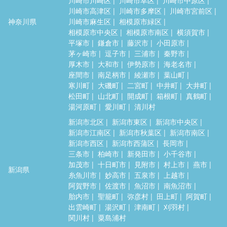
川崎市高津区
川崎市多摩区
川崎市宮前区
神奈川県
川崎市麻生区
相模原市緑区
相模原市中央区
相模原市南区
横須賀市
平塚市
鎌倉市
藤沢市
小田原市
茅ヶ崎市
逗子市
三浦市
秦野市
厚木市
大和市
伊勢原市
海老名市
座間市
南足柄市
綾瀬市
葉山町
寒川町
大磯町
二宮町
中井町
大井町
松田町
山北町
開成町
箱根町
真鶴町
湯河原町
愛川町
清川村
新潟市北区
新潟市東区
新潟市中央区
新潟市江南区
新潟市秋葉区
新潟市南区
新潟市西区
新潟市西蒲区
長岡市
三条市
柏崎市
新発田市
小千谷市
加茂市
十日町市
見附市
村上市
燕市
新潟県
糸魚川市
妙高市
五泉市
上越市
阿賀野市
佐渡市
魚沼市
南魚沼市
胎内市
聖籠町
弥彦村
田上町
阿賀町
出雲崎町
湯沢町
津南町
刈羽村
関川村
粟島浦村