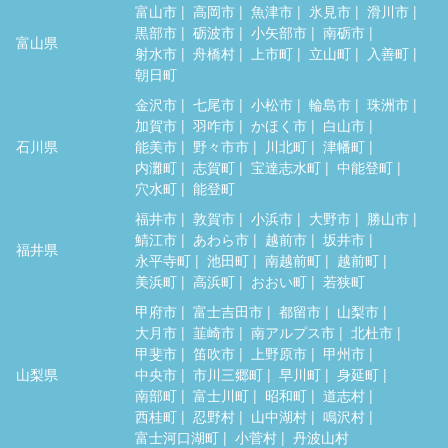
富山市
高岡市
魚津市
氷見市
滑川市
黒部市
砺波市
小矢部市
南砺市
富山県
射水市
舟橋村
上市町
立山町
入善町
朝日町
金沢市
七尾市
小松市
輪島市
珠洲市
加賀市
羽咋市
かほく市
白山市
石川県
能美市
野々市市
川北町
津幡町
内灘町
志賀町
宝達志水町
中能登町
穴水町
能登町
福井市
敦賀市
小浜市
大野市
勝山市
鯖江市
あわら市
越前市
坂井市
福井県
永平寺町
池田町
南越前町
越前町
美浜町
高浜町
おおい町
若狭町
甲府市
富士吉田市
都留市
山梨市
大月市
韮崎市
南アルプス市
北杜市
甲斐市
笛吹市
上野原市
甲州市
山梨県
中央市
市川三郷町
早川町
身延町
南部町
富士川町
昭和町
道志村
西桂町
忍野村
山中湖村
鳴沢村
富士河口湖町
小菅村
丹波山村