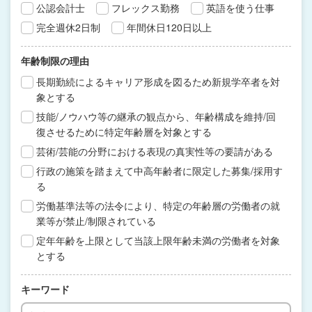
公認会計士
フレックス勤務
英語を使う仕事
完全週休2日制
年間休日120日以上
年齢制限の理由
長期勤続によるキャリア形成を図るため新規学卒者を対
象とする
技能/ノウハウ等の継承の観点から、年齢構成を維持/回
復させるために特定年齢層を対象とする
芸術/芸能の分野における表現の真実性等の要請がある
行政の施策を踏まえて中高年齢者に限定した募集/採用す
る
労働基準法等の法令により、特定の年齢層の労働者の就
業等が禁止/制限されている
定年年齢を上限として当該上限年齢未満の労働者を対象
とする
キーワード