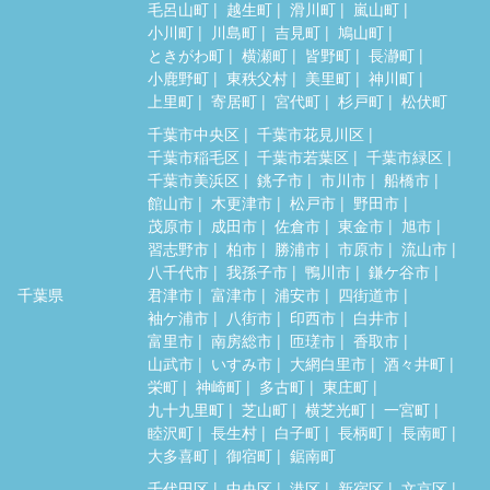
毛呂山町
越生町
滑川町
嵐山町
小川町
川島町
吉見町
鳩山町
ときがわ町
横瀬町
皆野町
長瀞町
小鹿野町
東秩父村
美里町
神川町
上里町
寄居町
宮代町
杉戸町
松伏町
千葉市中央区
千葉市花見川区
千葉市稲毛区
千葉市若葉区
千葉市緑区
千葉市美浜区
銚子市
市川市
船橋市
館山市
木更津市
松戸市
野田市
茂原市
成田市
佐倉市
東金市
旭市
習志野市
柏市
勝浦市
市原市
流山市
八千代市
我孫子市
鴨川市
鎌ケ谷市
千葉県
君津市
富津市
浦安市
四街道市
袖ケ浦市
八街市
印西市
白井市
富里市
南房総市
匝瑳市
香取市
山武市
いすみ市
大網白里市
酒々井町
栄町
神崎町
多古町
東庄町
九十九里町
芝山町
横芝光町
一宮町
睦沢町
長生村
白子町
長柄町
長南町
大多喜町
御宿町
鋸南町
千代田区
中央区
港区
新宿区
文京区