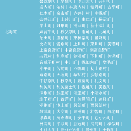
喜茂別町
京極町
倶知安町
共和町
岩内町
泊村
神恵内村
積丹町
古平町
仁木町
余市町
赤井川村
南幌町
奈井江町
上砂川町
由仁町
長沼町
栗山町
月形町
浦臼町
新十津川町
北海道
妹背牛町
秩父別町
雨竜町
北竜町
沼田町
鷹栖町
東神楽町
当麻町
比布町
愛別町
上川町
東川町
美瑛町
上富良野町
中富良野町
南富良野町
占冠村
和寒町
剣淵町
下川町
美深町
音威子府村
中川町
幌加内町
増毛町
小平町
苫前町
羽幌町
初山別村
遠別町
天塩町
猿払村
浜頓別町
中頓別町
枝幸町
豊富町
礼文町
利尻町
利尻富士町
幌延町
美幌町
津別町
斜里町
清里町
小清水町
訓子府町
置戸町
佐呂間町
遠軽町
湧別町
滝上町
興部町
西興部村
雄武町
大空町
豊浦町
壮瞥町
白老町
厚真町
洞爺湖町
安平町
むかわ町
日高町
平取町
新冠町
浦河町
様似町
えりも町
新ひだか町
音更町
士幌町