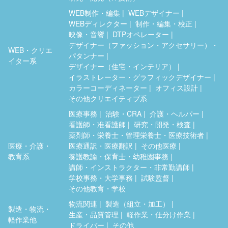
WEB制作・編集
WEBデザイナー
WEBディレクター
制作・編集・校正
映像・音響
DTPオペレーター
デザイナー（ファッション・アクセサリー）・
WEB・クリエ
パタンナー
イター系
デザイナー（住宅・インテリア）
イラストレーター・グラフィックデザイナー
カラーコーディネーター
オフィス設計
その他クリエイティブ系
医療事務
治験・CRA
介護・ヘルパー
看護師・准看護師
研究・開発・検査
薬剤師・栄養士・管理栄養士・医療技術者
医療・介護・
医療通訳・医療翻訳
その他医療
教育系
養護教諭・保育士・幼稚園事務
講師・インストラクター・非常勤講師
学校事務・大学事務
試験監督
その他教育・学校
物流関連
製造（組立・加工）
製造・物流・
生産・品質管理
軽作業・仕分け作業
軽作業他
ドライバー
その他