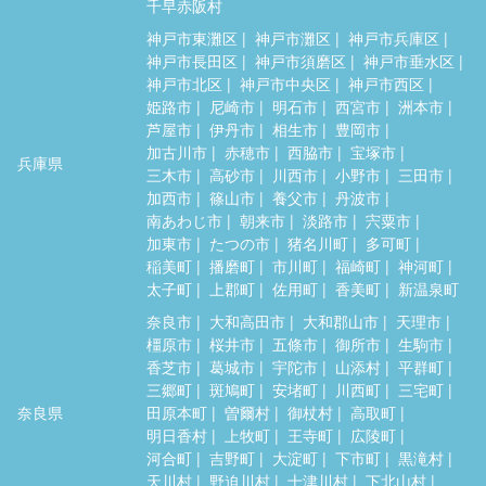
千早赤阪村
神戸市東灘区
神戸市灘区
神戸市兵庫区
神戸市長田区
神戸市須磨区
神戸市垂水区
神戸市北区
神戸市中央区
神戸市西区
姫路市
尼崎市
明石市
西宮市
洲本市
芦屋市
伊丹市
相生市
豊岡市
加古川市
赤穂市
西脇市
宝塚市
兵庫県
三木市
高砂市
川西市
小野市
三田市
加西市
篠山市
養父市
丹波市
南あわじ市
朝来市
淡路市
宍粟市
加東市
たつの市
猪名川町
多可町
稲美町
播磨町
市川町
福崎町
神河町
太子町
上郡町
佐用町
香美町
新温泉町
奈良市
大和高田市
大和郡山市
天理市
橿原市
桜井市
五條市
御所市
生駒市
香芝市
葛城市
宇陀市
山添村
平群町
三郷町
斑鳩町
安堵町
川西町
三宅町
奈良県
田原本町
曽爾村
御杖村
高取町
明日香村
上牧町
王寺町
広陵町
河合町
吉野町
大淀町
下市町
黒滝村
天川村
野迫川村
十津川村
下北山村