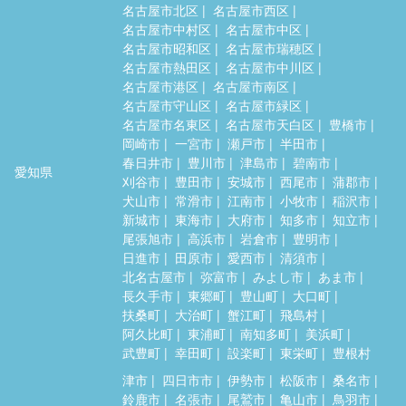
名古屋市北区
名古屋市西区
名古屋市中村区
名古屋市中区
名古屋市昭和区
名古屋市瑞穂区
名古屋市熱田区
名古屋市中川区
名古屋市港区
名古屋市南区
名古屋市守山区
名古屋市緑区
名古屋市名東区
名古屋市天白区
豊橋市
岡崎市
一宮市
瀬戸市
半田市
春日井市
豊川市
津島市
碧南市
愛知県
刈谷市
豊田市
安城市
西尾市
蒲郡市
犬山市
常滑市
江南市
小牧市
稲沢市
新城市
東海市
大府市
知多市
知立市
尾張旭市
高浜市
岩倉市
豊明市
日進市
田原市
愛西市
清須市
北名古屋市
弥富市
みよし市
あま市
長久手市
東郷町
豊山町
大口町
扶桑町
大治町
蟹江町
飛島村
阿久比町
東浦町
南知多町
美浜町
武豊町
幸田町
設楽町
東栄町
豊根村
津市
四日市市
伊勢市
松阪市
桑名市
鈴鹿市
名張市
尾鷲市
亀山市
鳥羽市