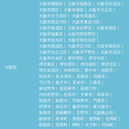
大阪市都島区
大阪市福島区
大阪市此花区
大阪市西区
大阪市港区
大阪市大正区
大阪市天王寺区
大阪市浪速区
大阪市西淀川区
大阪市東淀川区
大阪市東成区
大阪市生野区
大阪市旭区
大阪市城東区
大阪市阿倍野区
大阪市住吉区
大阪市東住吉区
大阪市西成区
大阪市淀川区
大阪市鶴見区
大阪市住之江区
大阪市平野区
大阪市北区
大阪市中央区
堺市堺区
堺市中区
堺市東区
堺市西区
堺市南区
堺市北区
大阪府
堺市美原区
岸和田市
豊中市
池田市
吹田市
泉大津市
高槻市
貝塚市
守口市
枚方市
茨木市
八尾市
泉佐野市
富田林市
寝屋川市
河内長野市
松原市
大東市
和泉市
箕面市
柏原市
羽曳野市
門真市
摂津市
高石市
藤井寺市
東大阪市
泉南市
四條畷市
交野市
大阪狭山市
阪南市
島本町
豊能町
能勢町
忠岡町
熊取町
田尻町
岬町
太子町
河南町