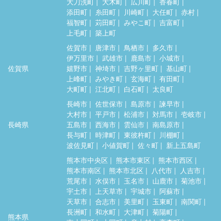
大刀洗町
大木町
広川町
香春町
添田町
糸田町
川崎町
大任町
赤村
福智町
苅田町
みやこ町
吉富町
上毛町
築上町
佐賀市
唐津市
鳥栖市
多久市
伊万里市
武雄市
鹿島市
小城市
佐賀県
嬉野市
神埼市
吉野ヶ里町
基山町
上峰町
みやき町
玄海町
有田町
大町町
江北町
白石町
太良町
長崎市
佐世保市
島原市
諫早市
大村市
平戸市
松浦市
対馬市
壱岐市
長崎県
五島市
西海市
雲仙市
南島原市
長与町
時津町
東彼杵町
川棚町
波佐見町
小値賀町
佐々町
新上五島町
熊本市中央区
熊本市東区
熊本市西区
熊本市南区
熊本市北区
八代市
人吉市
荒尾市
水俣市
玉名市
山鹿市
菊池市
宇土市
上天草市
宇城市
阿蘇市
天草市
合志市
美里町
玉東町
南関町
長洲町
和水町
大津町
菊陽町
熊本県