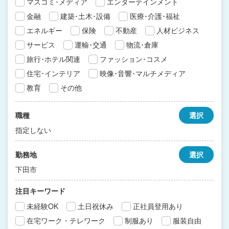
マスコミ･メディア
エンターテインメント
金融
建築･土木･設備
医療･介護･福祉
エネルギー
保険
不動産
人材ビジネス
サービス
運輸･交通
物流･倉庫
旅行･ホテル関連
ファッション･コスメ
住宅･インテリア
映像･音響･マルチメディア
教育
その他
職種
選択
指定しない
勤務地
選択
下田市
注目キーワード
未経験OK
土日祝休み
正社員登用あり
在宅ワーク・テレワーク
制服あり
服装自由