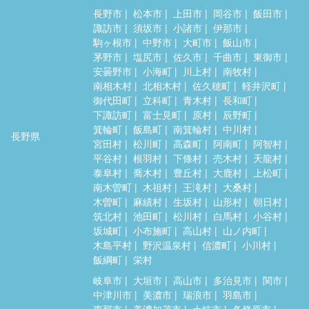
長野市
松本市
上田市
岡谷市
飯田市
諏訪市
須坂市
小諸市
伊那市
駒ヶ根市
中野市
大町市
飯山市
茅野市
塩尻市
佐久市
千曲市
東御市
安曇野市
小海町
川上村
南牧村
南相木村
北相木村
佐久穂町
軽井沢町
御代田町
立科町
青木村
長和町
下諏訪町
富士見町
原村
辰野町
箕輪町
飯島町
南箕輪村
中川村
長野県
宮田村
松川町
高森町
阿南町
阿智村
平谷村
根羽村
下條村
売木村
天龍村
泰阜村
喬木村
豊丘村
大鹿村
上松町
南木曽町
木祖村
王滝村
大桑村
木曽町
麻績村
生坂村
山形村
朝日村
筑北村
池田町
松川村
白馬村
小谷村
坂城町
小布施町
高山村
山ノ内町
木島平村
野沢温泉村
信濃町
小川村
飯綱町
栄村
岐阜市
大垣市
高山市
多治見市
関市
中津川市
美濃市
瑞浪市
羽島市
恵那市
美濃加茂市
土岐市
各務原市