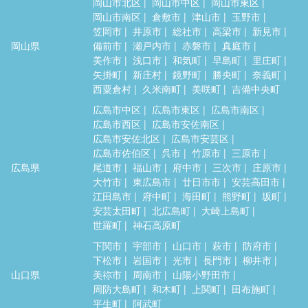
岡山市北区
岡山市中区
岡山市東区
岡山市南区
倉敷市
津山市
玉野市
笠岡市
井原市
総社市
高梁市
新見市
岡山県
備前市
瀬戸内市
赤磐市
真庭市
美作市
浅口市
和気町
早島町
里庄町
矢掛町
新庄村
鏡野町
勝央町
奈義町
西粟倉村
久米南町
美咲町
吉備中央町
広島市中区
広島市東区
広島市南区
広島市西区
広島市安佐南区
広島市安佐北区
広島市安芸区
広島市佐伯区
呉市
竹原市
三原市
広島県
尾道市
福山市
府中市
三次市
庄原市
大竹市
東広島市
廿日市市
安芸高田市
江田島市
府中町
海田町
熊野町
坂町
安芸太田町
北広島町
大崎上島町
世羅町
神石高原町
下関市
宇部市
山口市
萩市
防府市
下松市
岩国市
光市
長門市
柳井市
山口県
美祢市
周南市
山陽小野田市
周防大島町
和木町
上関町
田布施町
平生町
阿武町