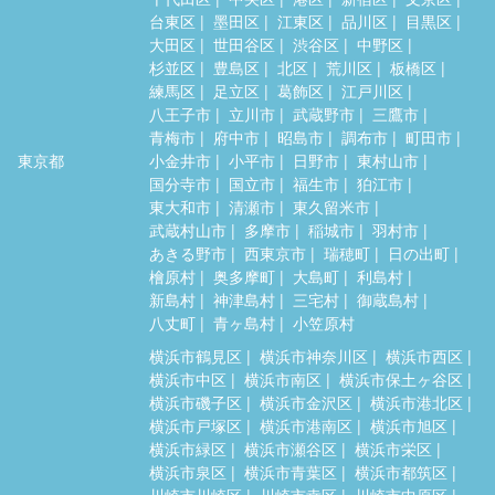
台東区
墨田区
江東区
品川区
目黒区
大田区
世田谷区
渋谷区
中野区
杉並区
豊島区
北区
荒川区
板橋区
練馬区
足立区
葛飾区
江戸川区
八王子市
立川市
武蔵野市
三鷹市
青梅市
府中市
昭島市
調布市
町田市
東京都
小金井市
小平市
日野市
東村山市
国分寺市
国立市
福生市
狛江市
東大和市
清瀬市
東久留米市
武蔵村山市
多摩市
稲城市
羽村市
あきる野市
西東京市
瑞穂町
日の出町
檜原村
奥多摩町
大島町
利島村
新島村
神津島村
三宅村
御蔵島村
八丈町
青ヶ島村
小笠原村
横浜市鶴見区
横浜市神奈川区
横浜市西区
横浜市中区
横浜市南区
横浜市保土ヶ谷区
横浜市磯子区
横浜市金沢区
横浜市港北区
横浜市戸塚区
横浜市港南区
横浜市旭区
横浜市緑区
横浜市瀬谷区
横浜市栄区
横浜市泉区
横浜市青葉区
横浜市都筑区
川崎市川崎区
川崎市幸区
川崎市中原区