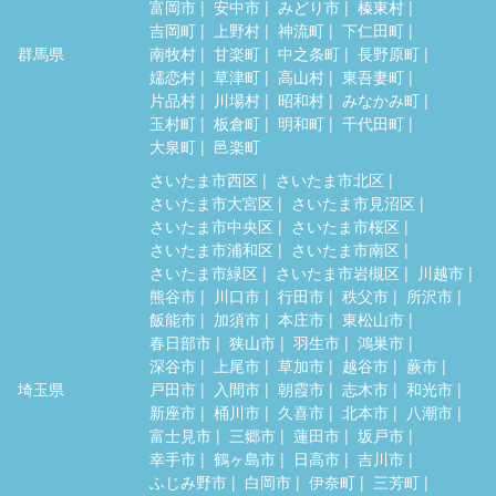
富岡市
安中市
みどり市
榛東村
吉岡町
上野村
神流町
下仁田町
群馬県
南牧村
甘楽町
中之条町
長野原町
嬬恋村
草津町
高山村
東吾妻町
片品村
川場村
昭和村
みなかみ町
玉村町
板倉町
明和町
千代田町
大泉町
邑楽町
さいたま市西区
さいたま市北区
さいたま市大宮区
さいたま市見沼区
さいたま市中央区
さいたま市桜区
さいたま市浦和区
さいたま市南区
さいたま市緑区
さいたま市岩槻区
川越市
熊谷市
川口市
行田市
秩父市
所沢市
飯能市
加須市
本庄市
東松山市
春日部市
狭山市
羽生市
鴻巣市
深谷市
上尾市
草加市
越谷市
蕨市
埼玉県
戸田市
入間市
朝霞市
志木市
和光市
新座市
桶川市
久喜市
北本市
八潮市
富士見市
三郷市
蓮田市
坂戸市
幸手市
鶴ヶ島市
日高市
吉川市
ふじみ野市
白岡市
伊奈町
三芳町