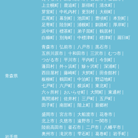
上士幌町
鹿追町
新得町
清水町
芽室町
中札内村
更別村
大樹町
広尾町
幕別町
池田町
豊頃町
本別町
足寄町
陸別町
浦幌町
釧路町
厚岸町
浜中町
標茶町
弟子屈町
鶴居村
白糠町
別海町
中標津町
標津町
羅臼町
青森市
弘前市
八戸市
黒石市
五所川原市
十和田市
三沢市
むつ市
つがる市
平川市
平内町
今別町
蓬田村
外ヶ浜町
鰺ヶ沢町
深浦町
西目屋村
藤崎町
大鰐町
田舎館村
青森県
板柳町
鶴田町
中泊町
野辺地町
七戸町
六戸町
横浜町
東北町
六ヶ所村
おいらせ町
大間町
東通村
風間浦村
佐井村
三戸町
五戸町
田子町
南部町
階上町
新郷村
盛岡市
宮古市
大船渡市
花巻市
北上市
久慈市
遠野市
一関市
陸前高田市
釜石市
二戸市
八幡平市
奥州市
滝沢市
雫石町
葛巻町
岩手町
岩手県