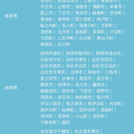
可児市
山県市
瑞穂市
飛騨市
本巣市
郡上市
下呂市
海津市
岐南町
笠松町
岐阜県
養老町
垂井町
関ケ原町
神戸町
輪之内町
安八町
揖斐川町
大野町
池田町
北方町
坂祝町
富加町
川辺町
七宗町
八百津町
白川町
東白川村
御嵩町
白川村
静岡市葵区
静岡市駿河区
静岡市清水区
浜松市中区
浜松市東区
浜松市西区
浜松市南区
浜松市北区
浜松市浜北区
浜松市天竜区
沼津市
熱海市
三島市
富士宮市
伊東市
島田市
富士市
磐田市
焼津市
掛川市
藤枝市
静岡県
御殿場市
袋井市
下田市
裾野市
湖西市
伊豆市
御前崎市
菊川市
伊豆の国市
牧之原市
東伊豆町
河津町
南伊豆町
松崎町
西伊豆町
函南町
清水町
長泉町
小山町
吉田町
川根本町
森町
名古屋市千種区
名古屋市東区