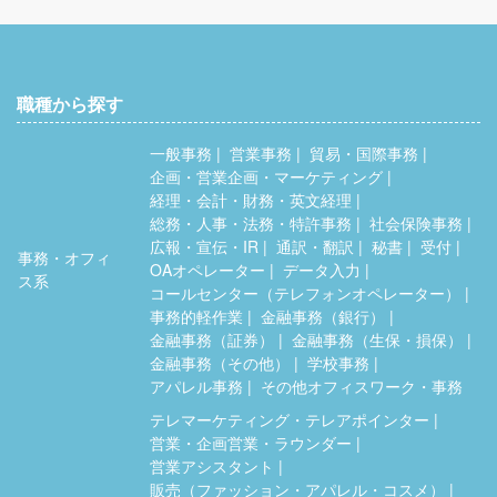
職種から探す
一般事務
営業事務
貿易・国際事務
企画・営業企画・マーケティング
経理・会計・財務・英文経理
総務・人事・法務・特許事務
社会保険事務
広報・宣伝・IR
通訳・翻訳
秘書
受付
事務・オフィ
OAオペレーター
データ入力
ス系
コールセンター（テレフォンオペレーター）
事務的軽作業
金融事務（銀行）
金融事務（証券）
金融事務（生保・損保）
金融事務（その他）
学校事務
アパレル事務
その他オフィスワーク・事務
テレマーケティング・テレアポインター
営業・企画営業・ラウンダー
営業アシスタント
販売（ファッション・アパレル・コスメ）