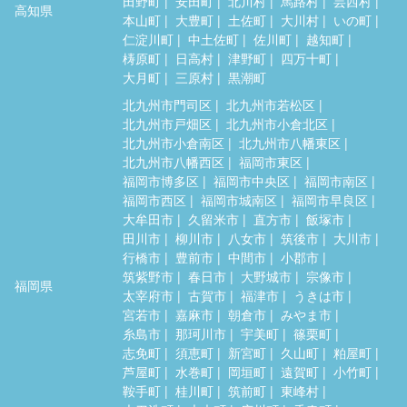
田野町
安田町
北川村
馬路村
芸西村
高知県
本山町
大豊町
土佐町
大川村
いの町
仁淀川町
中土佐町
佐川町
越知町
梼原町
日高村
津野町
四万十町
大月町
三原村
黒潮町
北九州市門司区
北九州市若松区
北九州市戸畑区
北九州市小倉北区
北九州市小倉南区
北九州市八幡東区
北九州市八幡西区
福岡市東区
福岡市博多区
福岡市中央区
福岡市南区
福岡市西区
福岡市城南区
福岡市早良区
大牟田市
久留米市
直方市
飯塚市
田川市
柳川市
八女市
筑後市
大川市
行橋市
豊前市
中間市
小郡市
筑紫野市
春日市
大野城市
宗像市
福岡県
太宰府市
古賀市
福津市
うきは市
宮若市
嘉麻市
朝倉市
みやま市
糸島市
那珂川市
宇美町
篠栗町
志免町
須恵町
新宮町
久山町
粕屋町
芦屋町
水巻町
岡垣町
遠賀町
小竹町
鞍手町
桂川町
筑前町
東峰村