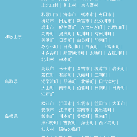
上北山村
川上村
東吉野村
和歌山市
海南市
橋本市
有田市
御坊市
田辺市
新宮市
紀の川市
岩出市
紀美野町
かつらぎ町
九度山町
高野町
湯浅町
広川町
有田川町
和歌山県
美浜町
日高町
由良町
印南町
みなべ町
日高川町
白浜町
上富田町
すさみ町
那智勝浦町
太地町
古座川町
北山村
串本町
鳥取市
米子市
倉吉市
境港市
岩美町
若桜町
智頭町
八頭町
三朝町
鳥取県
湯梨浜町
琴浦町
北栄町
日吉津村
大山町
南部町
伯耆町
日南町
日野町
江府町
松江市
浜田市
出雲市
益田市
大田市
安来市
江津市
雲南市
奥出雲町
島根県
飯南町
川本町
美郷町
邑南町
津和野町
吉賀町
海士町
西ノ島町
知夫村
隠岐の島町