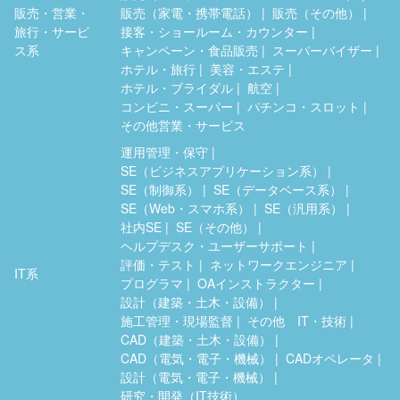
販売・営業・
販売（家電・携帯電話）
販売（その他）
旅行・サービ
接客・ショールーム・カウンター
ス系
キャンペーン・食品販売
スーパーバイザー
ホテル・旅行
美容・エステ
ホテル・ブライダル
航空
コンビニ・スーパー
パチンコ・スロット
その他営業・サービス
運用管理・保守
SE（ビジネスアプリケーション系）
SE（制御系）
SE（データベース系）
SE（Web・スマホ系）
SE（汎用系）
社内SE
SE（その他）
ヘルプデスク・ユーザーサポート
評価・テスト
ネットワークエンジニア
IT系
プログラマ
OAインストラクター
設計（建築・土木・設備）
施工管理・現場監督
その他 IT・技術
CAD（建築・土木・設備）
CAD（電気・電子・機械）
CADオペレータ
設計（電気・電子・機械）
研究・開発（IT技術）