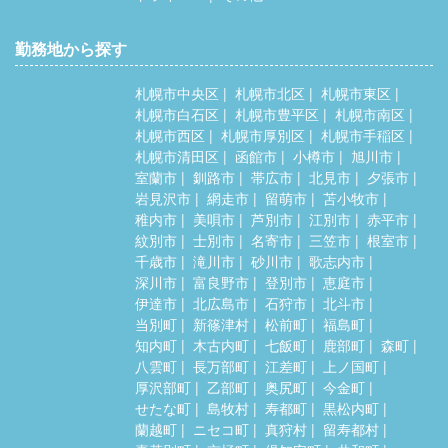
勤務地から探す
札幌市中央区
札幌市北区
札幌市東区
札幌市白石区
札幌市豊平区
札幌市南区
札幌市西区
札幌市厚別区
札幌市手稲区
札幌市清田区
函館市
小樽市
旭川市
室蘭市
釧路市
帯広市
北見市
夕張市
岩見沢市
網走市
留萌市
苫小牧市
稚内市
美唄市
芦別市
江別市
赤平市
紋別市
士別市
名寄市
三笠市
根室市
千歳市
滝川市
砂川市
歌志内市
深川市
富良野市
登別市
恵庭市
伊達市
北広島市
石狩市
北斗市
当別町
新篠津村
松前町
福島町
知内町
木古内町
七飯町
鹿部町
森町
八雲町
長万部町
江差町
上ノ国町
厚沢部町
乙部町
奥尻町
今金町
せたな町
島牧村
寿都町
黒松内町
蘭越町
ニセコ町
真狩村
留寿都村