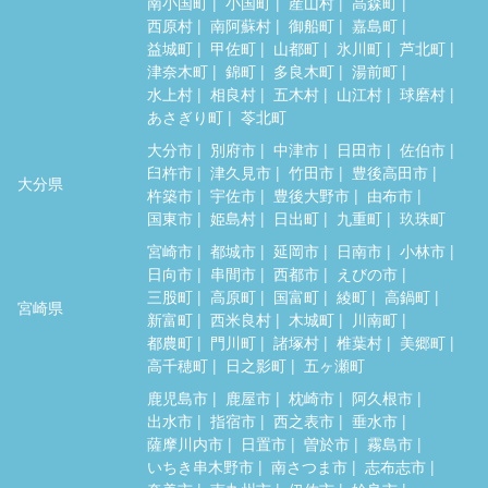
南小国町
小国町
産山村
高森町
西原村
南阿蘇村
御船町
嘉島町
益城町
甲佐町
山都町
氷川町
芦北町
津奈木町
錦町
多良木町
湯前町
水上村
相良村
五木村
山江村
球磨村
あさぎり町
苓北町
大分市
別府市
中津市
日田市
佐伯市
臼杵市
津久見市
竹田市
豊後高田市
大分県
杵築市
宇佐市
豊後大野市
由布市
国東市
姫島村
日出町
九重町
玖珠町
宮崎市
都城市
延岡市
日南市
小林市
日向市
串間市
西都市
えびの市
三股町
高原町
国富町
綾町
高鍋町
宮崎県
新富町
西米良村
木城町
川南町
都農町
門川町
諸塚村
椎葉村
美郷町
高千穂町
日之影町
五ヶ瀬町
鹿児島市
鹿屋市
枕崎市
阿久根市
出水市
指宿市
西之表市
垂水市
薩摩川内市
日置市
曽於市
霧島市
いちき串木野市
南さつま市
志布志市