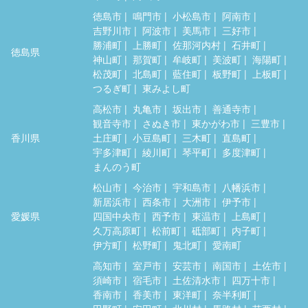
徳島市
鳴門市
小松島市
阿南市
吉野川市
阿波市
美馬市
三好市
勝浦町
上勝町
佐那河内村
石井町
徳島県
神山町
那賀町
牟岐町
美波町
海陽町
松茂町
北島町
藍住町
板野町
上板町
つるぎ町
東みよし町
高松市
丸亀市
坂出市
善通寺市
観音寺市
さぬき市
東かがわ市
三豊市
香川県
土庄町
小豆島町
三木町
直島町
宇多津町
綾川町
琴平町
多度津町
まんのう町
松山市
今治市
宇和島市
八幡浜市
新居浜市
西条市
大洲市
伊予市
愛媛県
四国中央市
西予市
東温市
上島町
久万高原町
松前町
砥部町
内子町
伊方町
松野町
鬼北町
愛南町
高知市
室戸市
安芸市
南国市
土佐市
須崎市
宿毛市
土佐清水市
四万十市
香南市
香美市
東洋町
奈半利町