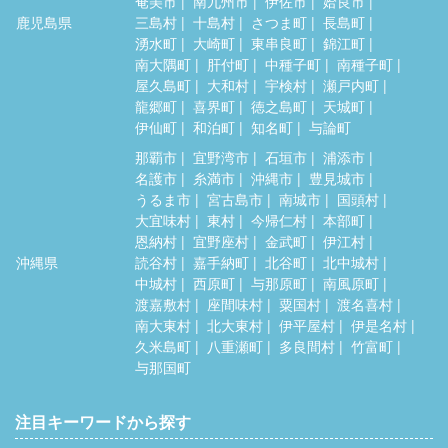
奄美市
南九州市
伊佐市
姶良市
鹿児島県
三島村
十島村
さつま町
長島町
湧水町
大崎町
東串良町
錦江町
南大隅町
肝付町
中種子町
南種子町
屋久島町
大和村
宇検村
瀬戸内町
龍郷町
喜界町
徳之島町
天城町
伊仙町
和泊町
知名町
与論町
那覇市
宜野湾市
石垣市
浦添市
名護市
糸満市
沖縄市
豊見城市
うるま市
宮古島市
南城市
国頭村
大宜味村
東村
今帰仁村
本部町
恩納村
宜野座村
金武町
伊江村
沖縄県
読谷村
嘉手納町
北谷町
北中城村
中城村
西原町
与那原町
南風原町
渡嘉敷村
座間味村
粟国村
渡名喜村
南大東村
北大東村
伊平屋村
伊是名村
久米島町
八重瀬町
多良間村
竹富町
与那国町
注目キーワードから探す