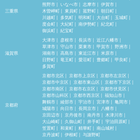
熊野市
いなべ市
志摩市
伊賀市
三重県
木曽岬町
東員町
菰野町
朝日町
川越町
多気町
明和町
大台町
玉城町
度会町
大紀町
南伊勢町
紀北町
御浜町
紀宝町
大津市
彦根市
長浜市
近江八幡市
草津市
守山市
栗東市
甲賀市
野洲市
滋賀県
湖南市
高島市
東近江市
米原市
日野町
竜王町
愛荘町
豊郷町
甲良町
多賀町
京都市北区
京都市上京区
京都市左京区
京都市中京区
京都市東山区
京都市下京区
京都市南区
京都市右京区
京都市伏見区
京都市山科区
京都市西京区
福知山市
舞鶴市
綾部市
宇治市
宮津市
亀岡市
京都府
城陽市
向日市
長岡京市
八幡市
京田辺市
京丹後市
南丹市
木津川市
大山崎町
久御山町
井手町
宇治田原町
笠置町
和束町
精華町
南山城村
京丹波町
伊根町
与謝野町