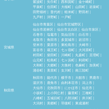
紫波町
矢巾町
西和賀町
金ケ崎町
平泉町
住田町
大槌町
山田町
岩泉町
田野畑村
普代村
軽米町
野田村
九戸村
洋野町
一戸町
仙台市青葉区
仙台市宮城野区
仙台市若林区
仙台市太白区
仙台市泉区
石巻市
塩竈市
気仙沼市
白石市
名取市
角田市
多賀城市
岩沼市
登米市
栗原市
東松島市
大崎市
宮城県
富谷市
蔵王町
七ヶ宿町
大河原町
村田町
柴田町
川崎町
丸森町
亘理町
山元町
松島町
七ヶ浜町
利府町
大和町
大郷町
大衡村
色麻町
加美町
涌谷町
美里町
女川町
南三陸町
秋田市
能代市
横手市
大館市
男鹿市
湯沢市
鹿角市
由利本荘市
潟上市
大仙市
北秋田市
にかほ市
仙北市
秋田県
小坂町
上小阿仁村
藤里町
三種町
八峰町
五城目町
八郎潟町
井川町
大潟村
美郷町
羽後町
東成瀬村