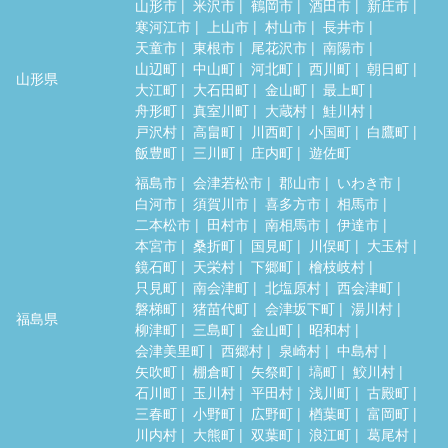
山形市
米沢市
鶴岡市
酒田市
新庄市
寒河江市
上山市
村山市
長井市
天童市
東根市
尾花沢市
南陽市
山辺町
中山町
河北町
西川町
朝日町
山形県
大江町
大石田町
金山町
最上町
舟形町
真室川町
大蔵村
鮭川村
戸沢村
高畠町
川西町
小国町
白鷹町
飯豊町
三川町
庄内町
遊佐町
福島市
会津若松市
郡山市
いわき市
白河市
須賀川市
喜多方市
相馬市
二本松市
田村市
南相馬市
伊達市
本宮市
桑折町
国見町
川俣町
大玉村
鏡石町
天栄村
下郷町
檜枝岐村
只見町
南会津町
北塩原村
西会津町
磐梯町
猪苗代町
会津坂下町
湯川村
福島県
柳津町
三島町
金山町
昭和村
会津美里町
西郷村
泉崎村
中島村
矢吹町
棚倉町
矢祭町
塙町
鮫川村
石川町
玉川村
平田村
浅川町
古殿町
三春町
小野町
広野町
楢葉町
富岡町
川内村
大熊町
双葉町
浪江町
葛尾村