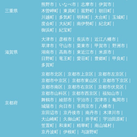
熊野市
いなべ市
志摩市
伊賀市
三重県
木曽岬町
東員町
菰野町
朝日町
川越町
多気町
明和町
大台町
玉城町
度会町
大紀町
南伊勢町
紀北町
御浜町
紀宝町
大津市
彦根市
長浜市
近江八幡市
草津市
守山市
栗東市
甲賀市
野洲市
滋賀県
湖南市
高島市
東近江市
米原市
日野町
竜王町
愛荘町
豊郷町
甲良町
多賀町
京都市北区
京都市上京区
京都市左京区
京都市中京区
京都市東山区
京都市下京区
京都市南区
京都市右京区
京都市伏見区
京都市山科区
京都市西京区
福知山市
舞鶴市
綾部市
宇治市
宮津市
亀岡市
京都府
城陽市
向日市
長岡京市
八幡市
京田辺市
京丹後市
南丹市
木津川市
大山崎町
久御山町
井手町
宇治田原町
笠置町
和束町
精華町
南山城村
京丹波町
伊根町
与謝野町