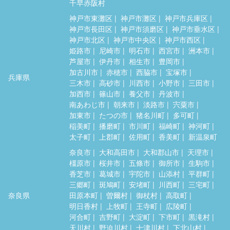
千早赤阪村
神戸市東灘区
神戸市灘区
神戸市兵庫区
神戸市長田区
神戸市須磨区
神戸市垂水区
神戸市北区
神戸市中央区
神戸市西区
姫路市
尼崎市
明石市
西宮市
洲本市
芦屋市
伊丹市
相生市
豊岡市
加古川市
赤穂市
西脇市
宝塚市
兵庫県
三木市
高砂市
川西市
小野市
三田市
加西市
篠山市
養父市
丹波市
南あわじ市
朝来市
淡路市
宍粟市
加東市
たつの市
猪名川町
多可町
稲美町
播磨町
市川町
福崎町
神河町
太子町
上郡町
佐用町
香美町
新温泉町
奈良市
大和高田市
大和郡山市
天理市
橿原市
桜井市
五條市
御所市
生駒市
香芝市
葛城市
宇陀市
山添村
平群町
三郷町
斑鳩町
安堵町
川西町
三宅町
奈良県
田原本町
曽爾村
御杖村
高取町
明日香村
上牧町
王寺町
広陵町
河合町
吉野町
大淀町
下市町
黒滝村
天川村
野迫川村
十津川村
下北山村