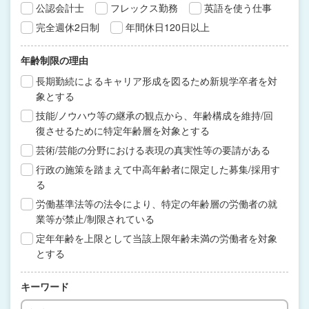
公認会計士
フレックス勤務
英語を使う仕事
完全週休2日制
年間休日120日以上
年齢制限の理由
長期勤続によるキャリア形成を図るため新規学卒者を対
象とする
技能/ノウハウ等の継承の観点から、年齢構成を維持/回
復させるために特定年齢層を対象とする
芸術/芸能の分野における表現の真実性等の要請がある
行政の施策を踏まえて中高年齢者に限定した募集/採用す
る
労働基準法等の法令により、特定の年齢層の労働者の就
業等が禁止/制限されている
定年年齢を上限として当該上限年齢未満の労働者を対象
とする
キーワード