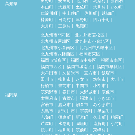
田野町
安田町
北川村
馬路村
芸西村
高知県
本山町
大豊町
土佐町
大川村
いの町
仁淀川町
中土佐町
佐川町
越知町
梼原町
日高村
津野町
四万十町
大月町
三原村
黒潮町
北九州市門司区
北九州市若松区
北九州市戸畑区
北九州市小倉北区
北九州市小倉南区
北九州市八幡東区
北九州市八幡西区
福岡市東区
福岡市博多区
福岡市中央区
福岡市南区
福岡市西区
福岡市城南区
福岡市早良区
大牟田市
久留米市
直方市
飯塚市
田川市
柳川市
八女市
筑後市
大川市
行橋市
豊前市
中間市
小郡市
筑紫野市
春日市
大野城市
宗像市
福岡県
太宰府市
古賀市
福津市
うきは市
宮若市
嘉麻市
朝倉市
みやま市
糸島市
那珂川市
宇美町
篠栗町
志免町
須恵町
新宮町
久山町
粕屋町
芦屋町
水巻町
岡垣町
遠賀町
小竹町
鞍手町
桂川町
筑前町
東峰村