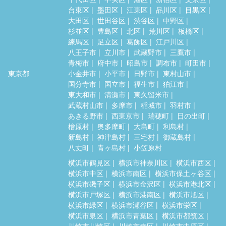
台東区
墨田区
江東区
品川区
目黒区
大田区
世田谷区
渋谷区
中野区
杉並区
豊島区
北区
荒川区
板橋区
練馬区
足立区
葛飾区
江戸川区
八王子市
立川市
武蔵野市
三鷹市
青梅市
府中市
昭島市
調布市
町田市
東京都
小金井市
小平市
日野市
東村山市
国分寺市
国立市
福生市
狛江市
東大和市
清瀬市
東久留米市
武蔵村山市
多摩市
稲城市
羽村市
あきる野市
西東京市
瑞穂町
日の出町
檜原村
奥多摩町
大島町
利島村
新島村
神津島村
三宅村
御蔵島村
八丈町
青ヶ島村
小笠原村
横浜市鶴見区
横浜市神奈川区
横浜市西区
横浜市中区
横浜市南区
横浜市保土ヶ谷区
横浜市磯子区
横浜市金沢区
横浜市港北区
横浜市戸塚区
横浜市港南区
横浜市旭区
横浜市緑区
横浜市瀬谷区
横浜市栄区
横浜市泉区
横浜市青葉区
横浜市都筑区
川崎市川崎区
川崎市幸区
川崎市中原区