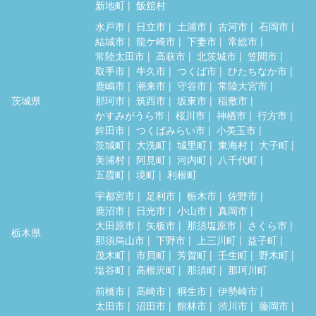
新地町
飯舘村
水戸市
日立市
土浦市
古河市
石岡市
結城市
龍ケ崎市
下妻市
常総市
常陸太田市
高萩市
北茨城市
笠間市
取手市
牛久市
つくば市
ひたちなか市
鹿嶋市
潮来市
守谷市
常陸大宮市
茨城県
那珂市
筑西市
坂東市
稲敷市
かすみがうら市
桜川市
神栖市
行方市
鉾田市
つくばみらい市
小美玉市
茨城町
大洗町
城里町
東海村
大子町
美浦村
阿見町
河内町
八千代町
五霞町
境町
利根町
宇都宮市
足利市
栃木市
佐野市
鹿沼市
日光市
小山市
真岡市
大田原市
矢板市
那須塩原市
さくら市
栃木県
那須烏山市
下野市
上三川町
益子町
茂木町
市貝町
芳賀町
壬生町
野木町
塩谷町
高根沢町
那須町
那珂川町
前橋市
高崎市
桐生市
伊勢崎市
太田市
沼田市
館林市
渋川市
藤岡市