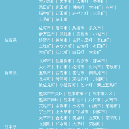
大刀洗町
大木町
広川町
香春町
添田町
糸田町
川崎町
大任町
赤村
福智町
苅田町
みやこ町
吉富町
上毛町
築上町
佐賀市
唐津市
鳥栖市
多久市
伊万里市
武雄市
鹿島市
小城市
佐賀県
嬉野市
神埼市
吉野ヶ里町
基山町
上峰町
みやき町
玄海町
有田町
大町町
江北町
白石町
太良町
長崎市
佐世保市
島原市
諫早市
大村市
平戸市
松浦市
対馬市
壱岐市
長崎県
五島市
西海市
雲仙市
南島原市
長与町
時津町
東彼杵町
川棚町
波佐見町
小値賀町
佐々町
新上五島町
熊本市中央区
熊本市東区
熊本市西区
熊本市南区
熊本市北区
八代市
人吉市
荒尾市
水俣市
玉名市
山鹿市
菊池市
宇土市
上天草市
宇城市
阿蘇市
天草市
合志市
美里町
玉東町
南関町
長洲町
和水町
大津町
菊陽町
熊本県