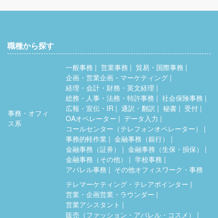
職種から探す
一般事務
営業事務
貿易・国際事務
企画・営業企画・マーケティング
経理・会計・財務・英文経理
総務・人事・法務・特許事務
社会保険事務
広報・宣伝・IR
通訳・翻訳
秘書
受付
事務・オフィ
OAオペレーター
データ入力
ス系
コールセンター（テレフォンオペレーター）
事務的軽作業
金融事務（銀行）
金融事務（証券）
金融事務（生保・損保）
金融事務（その他）
学校事務
アパレル事務
その他オフィスワーク・事務
テレマーケティング・テレアポインター
営業・企画営業・ラウンダー
営業アシスタント
販売（ファッション・アパレル・コスメ）