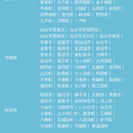
紫波町
矢巾町
西和賀町
金ケ崎町
平泉町
住田町
大槌町
山田町
岩泉町
田野畑村
普代村
軽米町
野田村
九戸村
洋野町
一戸町
仙台市青葉区
仙台市宮城野区
仙台市若林区
仙台市太白区
仙台市泉区
石巻市
塩竈市
気仙沼市
白石市
名取市
角田市
多賀城市
岩沼市
登米市
栗原市
東松島市
大崎市
宮城県
富谷市
蔵王町
七ヶ宿町
大河原町
村田町
柴田町
川崎町
丸森町
亘理町
山元町
松島町
七ヶ浜町
利府町
大和町
大郷町
大衡村
色麻町
加美町
涌谷町
美里町
女川町
南三陸町
秋田市
能代市
横手市
大館市
男鹿市
湯沢市
鹿角市
由利本荘市
潟上市
大仙市
北秋田市
にかほ市
仙北市
秋田県
小坂町
上小阿仁村
藤里町
三種町
八峰町
五城目町
八郎潟町
井川町
大潟村
美郷町
羽後町
東成瀬村