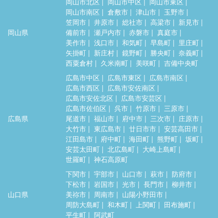
岡山市北区
岡山市中区
岡山市東区
岡山市南区
倉敷市
津山市
玉野市
笠岡市
井原市
総社市
高梁市
新見市
岡山県
備前市
瀬戸内市
赤磐市
真庭市
美作市
浅口市
和気町
早島町
里庄町
矢掛町
新庄村
鏡野町
勝央町
奈義町
西粟倉村
久米南町
美咲町
吉備中央町
広島市中区
広島市東区
広島市南区
広島市西区
広島市安佐南区
広島市安佐北区
広島市安芸区
広島市佐伯区
呉市
竹原市
三原市
広島県
尾道市
福山市
府中市
三次市
庄原市
大竹市
東広島市
廿日市市
安芸高田市
江田島市
府中町
海田町
熊野町
坂町
安芸太田町
北広島町
大崎上島町
世羅町
神石高原町
下関市
宇部市
山口市
萩市
防府市
下松市
岩国市
光市
長門市
柳井市
山口県
美祢市
周南市
山陽小野田市
周防大島町
和木町
上関町
田布施町
平生町
阿武町