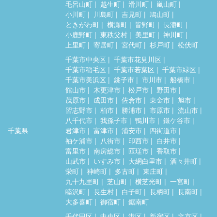
毛呂山町
越生町
滑川町
嵐山町
小川町
川島町
吉見町
鳩山町
ときがわ町
横瀬町
皆野町
長瀞町
小鹿野町
東秩父村
美里町
神川町
上里町
寄居町
宮代町
杉戸町
松伏町
千葉市中央区
千葉市花見川区
千葉市稲毛区
千葉市若葉区
千葉市緑区
千葉市美浜区
銚子市
市川市
船橋市
館山市
木更津市
松戸市
野田市
茂原市
成田市
佐倉市
東金市
旭市
習志野市
柏市
勝浦市
市原市
流山市
八千代市
我孫子市
鴨川市
鎌ケ谷市
千葉県
君津市
富津市
浦安市
四街道市
袖ケ浦市
八街市
印西市
白井市
富里市
南房総市
匝瑳市
香取市
山武市
いすみ市
大網白里市
酒々井町
栄町
神崎町
多古町
東庄町
九十九里町
芝山町
横芝光町
一宮町
睦沢町
長生村
白子町
長柄町
長南町
大多喜町
御宿町
鋸南町
千代田区
中央区
港区
新宿区
文京区