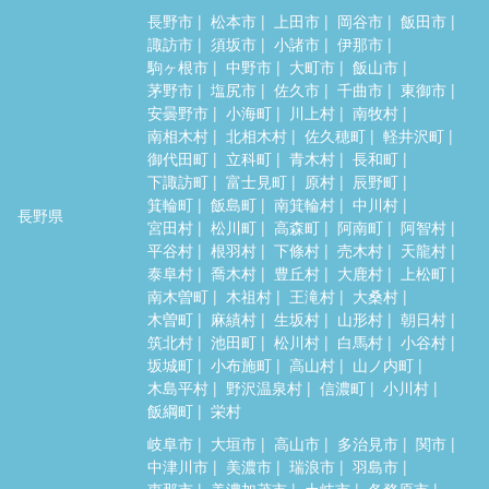
長野市
松本市
上田市
岡谷市
飯田市
諏訪市
須坂市
小諸市
伊那市
駒ヶ根市
中野市
大町市
飯山市
茅野市
塩尻市
佐久市
千曲市
東御市
安曇野市
小海町
川上村
南牧村
南相木村
北相木村
佐久穂町
軽井沢町
御代田町
立科町
青木村
長和町
下諏訪町
富士見町
原村
辰野町
箕輪町
飯島町
南箕輪村
中川村
長野県
宮田村
松川町
高森町
阿南町
阿智村
平谷村
根羽村
下條村
売木村
天龍村
泰阜村
喬木村
豊丘村
大鹿村
上松町
南木曽町
木祖村
王滝村
大桑村
木曽町
麻績村
生坂村
山形村
朝日村
筑北村
池田町
松川村
白馬村
小谷村
坂城町
小布施町
高山村
山ノ内町
木島平村
野沢温泉村
信濃町
小川村
飯綱町
栄村
岐阜市
大垣市
高山市
多治見市
関市
中津川市
美濃市
瑞浪市
羽島市
恵那市
美濃加茂市
土岐市
各務原市