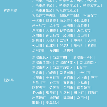
川崎市高津区
川崎市多摩区
川崎市宮前区
神奈川県
川崎市麻生区
相模原市緑区
相模原市中央区
相模原市南区
横須賀市
平塚市
鎌倉市
藤沢市
小田原市
茅ヶ崎市
逗子市
三浦市
秦野市
厚木市
大和市
伊勢原市
海老名市
座間市
南足柄市
綾瀬市
葉山町
寒川町
大磯町
二宮町
中井町
大井町
松田町
山北町
開成町
箱根町
真鶴町
湯河原町
愛川町
清川村
新潟市北区
新潟市東区
新潟市中央区
新潟市江南区
新潟市秋葉区
新潟市南区
新潟市西区
新潟市西蒲区
長岡市
三条市
柏崎市
新発田市
小千谷市
加茂市
十日町市
見附市
村上市
燕市
新潟県
糸魚川市
妙高市
五泉市
上越市
阿賀野市
佐渡市
魚沼市
南魚沼市
胎内市
聖籠町
弥彦村
田上町
阿賀町
出雲崎町
湯沢町
津南町
刈羽村
関川村
粟島浦村