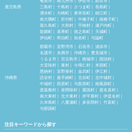
奄美市
南九州市
伊佐市
姶良市
鹿児島県
三島村
十島村
さつま町
長島町
湧水町
大崎町
東串良町
錦江町
南大隅町
肝付町
中種子町
南種子町
屋久島町
大和村
宇検村
瀬戸内町
龍郷町
喜界町
徳之島町
天城町
伊仙町
和泊町
知名町
与論町
那覇市
宜野湾市
石垣市
浦添市
名護市
糸満市
沖縄市
豊見城市
うるま市
宮古島市
南城市
国頭村
大宜味村
東村
今帰仁村
本部町
恩納村
宜野座村
金武町
伊江村
沖縄県
読谷村
嘉手納町
北谷町
北中城村
中城村
西原町
与那原町
南風原町
渡嘉敷村
座間味村
粟国村
渡名喜村
南大東村
北大東村
伊平屋村
伊是名村
久米島町
八重瀬町
多良間村
竹富町
与那国町
注目キーワードから探す