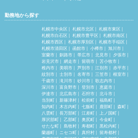
勤務地から探す
札幌市中央区
札幌市北区
札幌市東区
札幌市白石区
札幌市豊平区
札幌市南区
札幌市西区
札幌市厚別区
札幌市手稲区
札幌市清田区
函館市
小樽市
旭川市
室蘭市
釧路市
帯広市
北見市
夕張市
岩見沢市
網走市
留萌市
苫小牧市
稚内市
美唄市
芦別市
江別市
赤平市
紋別市
士別市
名寄市
三笠市
根室市
千歳市
滝川市
砂川市
歌志内市
深川市
富良野市
登別市
恵庭市
伊達市
北広島市
石狩市
北斗市
当別町
新篠津村
松前町
福島町
知内町
木古内町
七飯町
鹿部町
森町
八雲町
長万部町
江差町
上ノ国町
厚沢部町
乙部町
奥尻町
今金町
せたな町
島牧村
寿都町
黒松内町
蘭越町
ニセコ町
真狩村
留寿都村