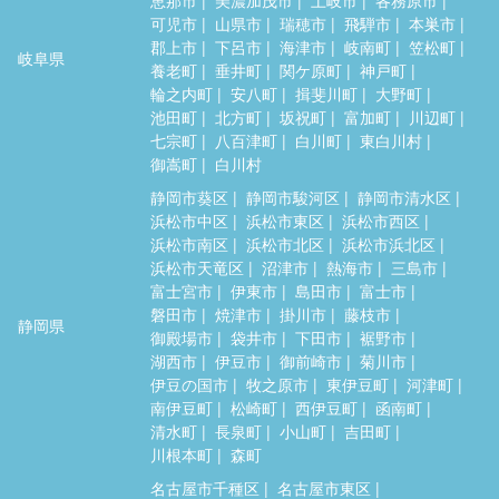
可児市
山県市
瑞穂市
飛騨市
本巣市
郡上市
下呂市
海津市
岐南町
笠松町
岐阜県
養老町
垂井町
関ケ原町
神戸町
輪之内町
安八町
揖斐川町
大野町
池田町
北方町
坂祝町
富加町
川辺町
七宗町
八百津町
白川町
東白川村
御嵩町
白川村
静岡市葵区
静岡市駿河区
静岡市清水区
浜松市中区
浜松市東区
浜松市西区
浜松市南区
浜松市北区
浜松市浜北区
浜松市天竜区
沼津市
熱海市
三島市
富士宮市
伊東市
島田市
富士市
磐田市
焼津市
掛川市
藤枝市
静岡県
御殿場市
袋井市
下田市
裾野市
湖西市
伊豆市
御前崎市
菊川市
伊豆の国市
牧之原市
東伊豆町
河津町
南伊豆町
松崎町
西伊豆町
函南町
清水町
長泉町
小山町
吉田町
川根本町
森町
名古屋市千種区
名古屋市東区