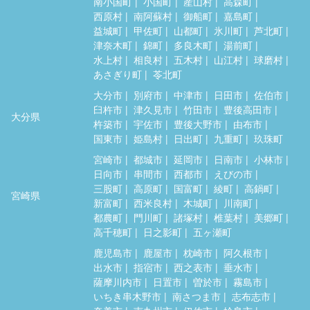
南小国町
小国町
産山村
高森町
西原村
南阿蘇村
御船町
嘉島町
益城町
甲佐町
山都町
氷川町
芦北町
津奈木町
錦町
多良木町
湯前町
水上村
相良村
五木村
山江村
球磨村
あさぎり町
苓北町
大分市
別府市
中津市
日田市
佐伯市
臼杵市
津久見市
竹田市
豊後高田市
大分県
杵築市
宇佐市
豊後大野市
由布市
国東市
姫島村
日出町
九重町
玖珠町
宮崎市
都城市
延岡市
日南市
小林市
日向市
串間市
西都市
えびの市
三股町
高原町
国富町
綾町
高鍋町
宮崎県
新富町
西米良村
木城町
川南町
都農町
門川町
諸塚村
椎葉村
美郷町
高千穂町
日之影町
五ヶ瀬町
鹿児島市
鹿屋市
枕崎市
阿久根市
出水市
指宿市
西之表市
垂水市
薩摩川内市
日置市
曽於市
霧島市
いちき串木野市
南さつま市
志布志市