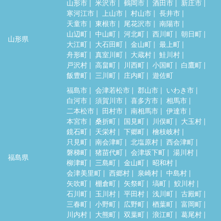
山形市
米沢市
鶴岡市
酒田市
新庄市
寒河江市
上山市
村山市
長井市
天童市
東根市
尾花沢市
南陽市
山辺町
中山町
河北町
西川町
朝日町
山形県
大江町
大石田町
金山町
最上町
舟形町
真室川町
大蔵村
鮭川村
戸沢村
高畠町
川西町
小国町
白鷹町
飯豊町
三川町
庄内町
遊佐町
福島市
会津若松市
郡山市
いわき市
白河市
須賀川市
喜多方市
相馬市
二本松市
田村市
南相馬市
伊達市
本宮市
桑折町
国見町
川俣町
大玉村
鏡石町
天栄村
下郷町
檜枝岐村
只見町
南会津町
北塩原村
西会津町
磐梯町
猪苗代町
会津坂下町
湯川村
福島県
柳津町
三島町
金山町
昭和村
会津美里町
西郷村
泉崎村
中島村
矢吹町
棚倉町
矢祭町
塙町
鮫川村
石川町
玉川村
平田村
浅川町
古殿町
三春町
小野町
広野町
楢葉町
富岡町
川内村
大熊町
双葉町
浪江町
葛尾村