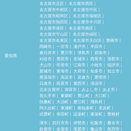
名古屋市北区
名古屋市西区
名古屋市中村区
名古屋市中区
名古屋市昭和区
名古屋市瑞穂区
名古屋市熱田区
名古屋市中川区
名古屋市港区
名古屋市南区
名古屋市守山区
名古屋市緑区
名古屋市名東区
名古屋市天白区
豊橋市
岡崎市
一宮市
瀬戸市
半田市
春日井市
豊川市
津島市
碧南市
愛知県
刈谷市
豊田市
安城市
西尾市
蒲郡市
犬山市
常滑市
江南市
小牧市
稲沢市
新城市
東海市
大府市
知多市
知立市
尾張旭市
高浜市
岩倉市
豊明市
日進市
田原市
愛西市
清須市
北名古屋市
弥富市
みよし市
あま市
長久手市
東郷町
豊山町
大口町
扶桑町
大治町
蟹江町
飛島村
阿久比町
東浦町
南知多町
美浜町
武豊町
幸田町
設楽町
東栄町
豊根村
津市
四日市市
伊勢市
松阪市
桑名市
鈴鹿市
名張市
尾鷲市
亀山市
鳥羽市