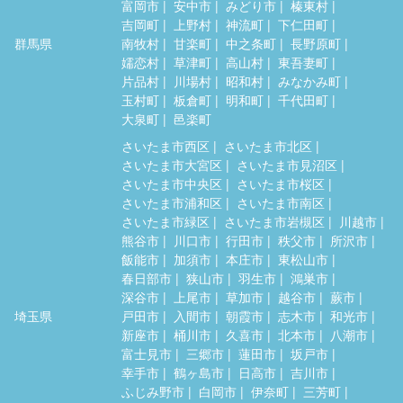
富岡市
安中市
みどり市
榛東村
吉岡町
上野村
神流町
下仁田町
群馬県
南牧村
甘楽町
中之条町
長野原町
嬬恋村
草津町
高山村
東吾妻町
片品村
川場村
昭和村
みなかみ町
玉村町
板倉町
明和町
千代田町
大泉町
邑楽町
さいたま市西区
さいたま市北区
さいたま市大宮区
さいたま市見沼区
さいたま市中央区
さいたま市桜区
さいたま市浦和区
さいたま市南区
さいたま市緑区
さいたま市岩槻区
川越市
熊谷市
川口市
行田市
秩父市
所沢市
飯能市
加須市
本庄市
東松山市
春日部市
狭山市
羽生市
鴻巣市
深谷市
上尾市
草加市
越谷市
蕨市
埼玉県
戸田市
入間市
朝霞市
志木市
和光市
新座市
桶川市
久喜市
北本市
八潮市
富士見市
三郷市
蓮田市
坂戸市
幸手市
鶴ヶ島市
日高市
吉川市
ふじみ野市
白岡市
伊奈町
三芳町