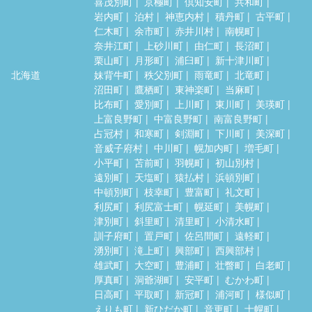
喜茂別町
京極町
倶知安町
共和町
岩内町
泊村
神恵内村
積丹町
古平町
仁木町
余市町
赤井川村
南幌町
奈井江町
上砂川町
由仁町
長沼町
栗山町
月形町
浦臼町
新十津川町
北海道
妹背牛町
秩父別町
雨竜町
北竜町
沼田町
鷹栖町
東神楽町
当麻町
比布町
愛別町
上川町
東川町
美瑛町
上富良野町
中富良野町
南富良野町
占冠村
和寒町
剣淵町
下川町
美深町
音威子府村
中川町
幌加内町
増毛町
小平町
苫前町
羽幌町
初山別村
遠別町
天塩町
猿払村
浜頓別町
中頓別町
枝幸町
豊富町
礼文町
利尻町
利尻富士町
幌延町
美幌町
津別町
斜里町
清里町
小清水町
訓子府町
置戸町
佐呂間町
遠軽町
湧別町
滝上町
興部町
西興部村
雄武町
大空町
豊浦町
壮瞥町
白老町
厚真町
洞爺湖町
安平町
むかわ町
日高町
平取町
新冠町
浦河町
様似町
えりも町
新ひだか町
音更町
士幌町