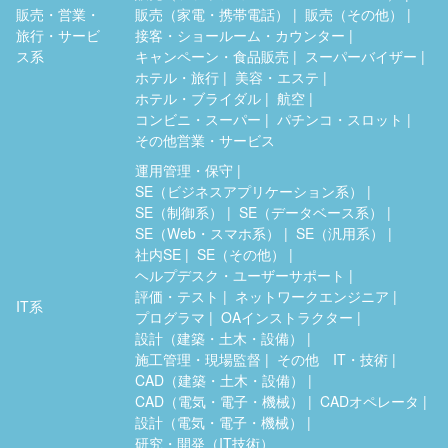
販売・営業・
販売（家電・携帯電話）
販売（その他）
旅行・サービ
接客・ショールーム・カウンター
ス系
キャンペーン・食品販売
スーパーバイザー
ホテル・旅行
美容・エステ
ホテル・ブライダル
航空
コンビニ・スーパー
パチンコ・スロット
その他営業・サービス
運用管理・保守
SE（ビジネスアプリケーション系）
SE（制御系）
SE（データベース系）
SE（Web・スマホ系）
SE（汎用系）
社内SE
SE（その他）
ヘルプデスク・ユーザーサポート
評価・テスト
ネットワークエンジニア
IT系
プログラマ
OAインストラクター
設計（建築・土木・設備）
施工管理・現場監督
その他 IT・技術
CAD（建築・土木・設備）
CAD（電気・電子・機械）
CADオペレータ
設計（電気・電子・機械）
研究・開発（IT技術）