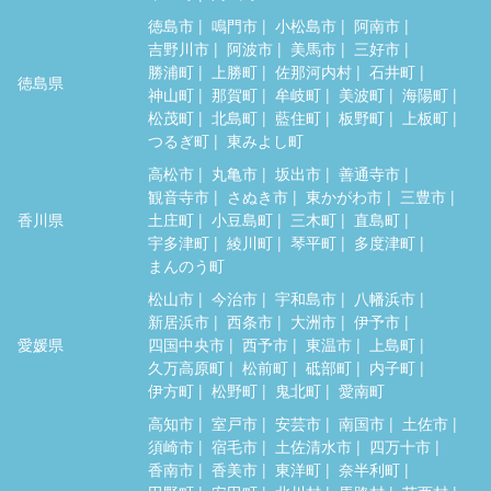
徳島市
鳴門市
小松島市
阿南市
吉野川市
阿波市
美馬市
三好市
勝浦町
上勝町
佐那河内村
石井町
徳島県
神山町
那賀町
牟岐町
美波町
海陽町
松茂町
北島町
藍住町
板野町
上板町
つるぎ町
東みよし町
高松市
丸亀市
坂出市
善通寺市
観音寺市
さぬき市
東かがわ市
三豊市
香川県
土庄町
小豆島町
三木町
直島町
宇多津町
綾川町
琴平町
多度津町
まんのう町
松山市
今治市
宇和島市
八幡浜市
新居浜市
西条市
大洲市
伊予市
愛媛県
四国中央市
西予市
東温市
上島町
久万高原町
松前町
砥部町
内子町
伊方町
松野町
鬼北町
愛南町
高知市
室戸市
安芸市
南国市
土佐市
須崎市
宿毛市
土佐清水市
四万十市
香南市
香美市
東洋町
奈半利町