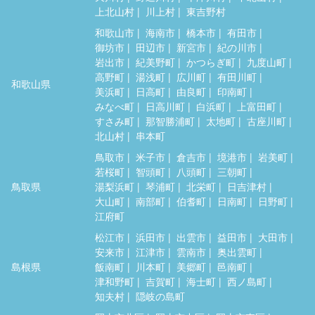
上北山村
川上村
東吉野村
和歌山市
海南市
橋本市
有田市
御坊市
田辺市
新宮市
紀の川市
岩出市
紀美野町
かつらぎ町
九度山町
高野町
湯浅町
広川町
有田川町
和歌山県
美浜町
日高町
由良町
印南町
みなべ町
日高川町
白浜町
上富田町
すさみ町
那智勝浦町
太地町
古座川町
北山村
串本町
鳥取市
米子市
倉吉市
境港市
岩美町
若桜町
智頭町
八頭町
三朝町
鳥取県
湯梨浜町
琴浦町
北栄町
日吉津村
大山町
南部町
伯耆町
日南町
日野町
江府町
松江市
浜田市
出雲市
益田市
大田市
安来市
江津市
雲南市
奥出雲町
島根県
飯南町
川本町
美郷町
邑南町
津和野町
吉賀町
海士町
西ノ島町
知夫村
隠岐の島町