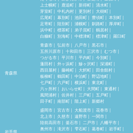
上士幌町
鹿追町
新得町
清水町
芽室町
中札内村
更別村
大樹町
広尾町
幕別町
池田町
豊頃町
本別町
足寄町
陸別町
浦幌町
釧路町
厚岸町
浜中町
標茶町
弟子屈町
鶴居村
白糠町
別海町
中標津町
標津町
羅臼町
青森市
弘前市
八戸市
黒石市
五所川原市
十和田市
三沢市
むつ市
つがる市
平川市
平内町
今別町
蓬田村
外ヶ浜町
鰺ヶ沢町
深浦町
西目屋村
藤崎町
大鰐町
田舎館村
青森県
板柳町
鶴田町
中泊町
野辺地町
七戸町
六戸町
横浜町
東北町
六ヶ所村
おいらせ町
大間町
東通村
風間浦村
佐井村
三戸町
五戸町
田子町
南部町
階上町
新郷村
盛岡市
宮古市
大船渡市
花巻市
北上市
久慈市
遠野市
一関市
陸前高田市
釜石市
二戸市
八幡平市
奥州市
滝沢市
雫石町
葛巻町
岩手町
岩手県