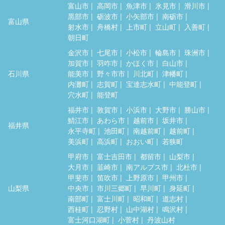
富山市
高岡市
魚津市
氷見市
滑川市
黒部市
砺波市
小矢部市
南砺市
富山県
射水市
舟橋村
上市町
立山町
入善町
朝日町
金沢市
七尾市
小松市
輪島市
珠洲市
加賀市
羽咋市
かほく市
白山市
石川県
能美市
野々市市
川北町
津幡町
内灘町
志賀町
宝達志水町
中能登町
穴水町
能登町
福井市
敦賀市
小浜市
大野市
勝山市
鯖江市
あわら市
越前市
坂井市
福井県
永平寺町
池田町
南越前町
越前町
美浜町
高浜町
おおい町
若狭町
甲府市
富士吉田市
都留市
山梨市
大月市
韮崎市
南アルプス市
北杜市
甲斐市
笛吹市
上野原市
甲州市
山梨県
中央市
市川三郷町
早川町
身延町
南部町
富士川町
昭和町
道志村
西桂町
忍野村
山中湖村
鳴沢村
富士河口湖町
小菅村
丹波山村