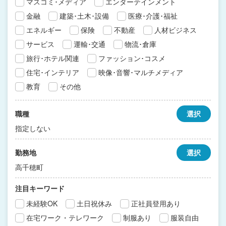
マスコミ･メディア
エンターテインメント
金融
建築･土木･設備
医療･介護･福祉
エネルギー
保険
不動産
人材ビジネス
サービス
運輸･交通
物流･倉庫
旅行･ホテル関連
ファッション･コスメ
住宅･インテリア
映像･音響･マルチメディア
教育
その他
職種
選択
指定しない
勤務地
選択
高千穂町
注目キーワード
未経験OK
土日祝休み
正社員登用あり
在宅ワーク・テレワーク
制服あり
服装自由