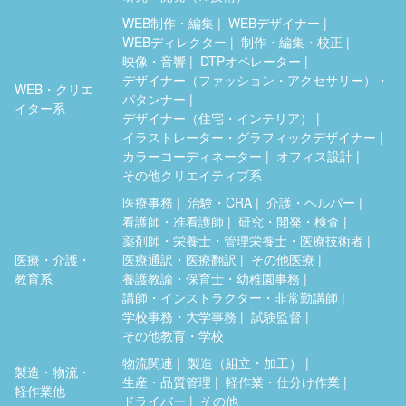
WEB制作・編集
WEBデザイナー
WEBディレクター
制作・編集・校正
映像・音響
DTPオペレーター
デザイナー（ファッション・アクセサリー）・
WEB・クリエ
パタンナー
イター系
デザイナー（住宅・インテリア）
イラストレーター・グラフィックデザイナー
カラーコーディネーター
オフィス設計
その他クリエイティブ系
医療事務
治験・CRA
介護・ヘルパー
看護師・准看護師
研究・開発・検査
薬剤師・栄養士・管理栄養士・医療技術者
医療・介護・
医療通訳・医療翻訳
その他医療
教育系
養護教諭・保育士・幼稚園事務
講師・インストラクター・非常勤講師
学校事務・大学事務
試験監督
その他教育・学校
物流関連
製造（組立・加工）
製造・物流・
生産・品質管理
軽作業・仕分け作業
軽作業他
ドライバー
その他