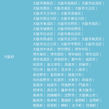
大阪市都島区
大阪市福島区
大阪市此花区
大阪市西区
大阪市港区
大阪市大正区
大阪市天王寺区
大阪市浪速区
大阪市西淀川区
大阪市東淀川区
大阪市東成区
大阪市生野区
大阪市旭区
大阪市城東区
大阪市阿倍野区
大阪市住吉区
大阪市東住吉区
大阪市西成区
大阪市淀川区
大阪市鶴見区
大阪市住之江区
大阪市平野区
大阪市北区
大阪市中央区
堺市堺区
堺市中区
堺市東区
堺市西区
堺市南区
堺市北区
大阪府
堺市美原区
岸和田市
豊中市
池田市
吹田市
泉大津市
高槻市
貝塚市
守口市
枚方市
茨木市
八尾市
泉佐野市
富田林市
寝屋川市
河内長野市
松原市
大東市
和泉市
箕面市
柏原市
羽曳野市
門真市
摂津市
高石市
藤井寺市
東大阪市
泉南市
四條畷市
交野市
大阪狭山市
阪南市
島本町
豊能町
能勢町
忠岡町
熊取町
田尻町
岬町
太子町
河南町