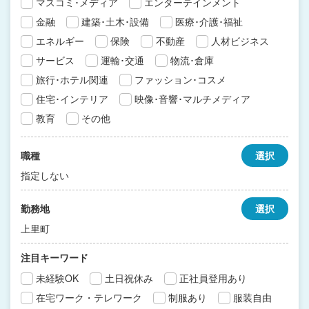
マスコミ･メディア
エンターテインメント
金融
建築･土木･設備
医療･介護･福祉
エネルギー
保険
不動産
人材ビジネス
サービス
運輸･交通
物流･倉庫
旅行･ホテル関連
ファッション･コスメ
住宅･インテリア
映像･音響･マルチメディア
教育
その他
職種
選択
指定しない
勤務地
選択
上里町
注目キーワード
未経験OK
土日祝休み
正社員登用あり
在宅ワーク・テレワーク
制服あり
服装自由