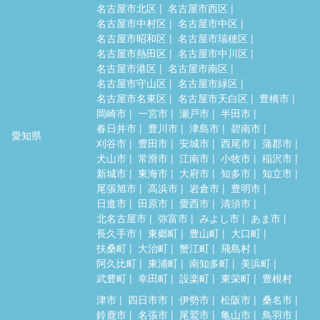
名古屋市北区
名古屋市西区
名古屋市中村区
名古屋市中区
名古屋市昭和区
名古屋市瑞穂区
名古屋市熱田区
名古屋市中川区
名古屋市港区
名古屋市南区
名古屋市守山区
名古屋市緑区
名古屋市名東区
名古屋市天白区
豊橋市
岡崎市
一宮市
瀬戸市
半田市
春日井市
豊川市
津島市
碧南市
愛知県
刈谷市
豊田市
安城市
西尾市
蒲郡市
犬山市
常滑市
江南市
小牧市
稲沢市
新城市
東海市
大府市
知多市
知立市
尾張旭市
高浜市
岩倉市
豊明市
日進市
田原市
愛西市
清須市
北名古屋市
弥富市
みよし市
あま市
長久手市
東郷町
豊山町
大口町
扶桑町
大治町
蟹江町
飛島村
阿久比町
東浦町
南知多町
美浜町
武豊町
幸田町
設楽町
東栄町
豊根村
津市
四日市市
伊勢市
松阪市
桑名市
鈴鹿市
名張市
尾鷲市
亀山市
鳥羽市