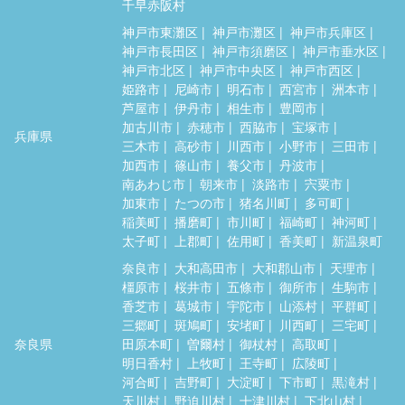
千早赤阪村
神戸市東灘区
神戸市灘区
神戸市兵庫区
神戸市長田区
神戸市須磨区
神戸市垂水区
神戸市北区
神戸市中央区
神戸市西区
姫路市
尼崎市
明石市
西宮市
洲本市
芦屋市
伊丹市
相生市
豊岡市
加古川市
赤穂市
西脇市
宝塚市
兵庫県
三木市
高砂市
川西市
小野市
三田市
加西市
篠山市
養父市
丹波市
南あわじ市
朝来市
淡路市
宍粟市
加東市
たつの市
猪名川町
多可町
稲美町
播磨町
市川町
福崎町
神河町
太子町
上郡町
佐用町
香美町
新温泉町
奈良市
大和高田市
大和郡山市
天理市
橿原市
桜井市
五條市
御所市
生駒市
香芝市
葛城市
宇陀市
山添村
平群町
三郷町
斑鳩町
安堵町
川西町
三宅町
奈良県
田原本町
曽爾村
御杖村
高取町
明日香村
上牧町
王寺町
広陵町
河合町
吉野町
大淀町
下市町
黒滝村
天川村
野迫川村
十津川村
下北山村