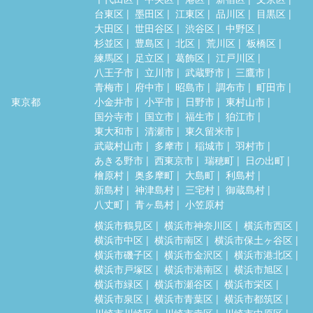
台東区
墨田区
江東区
品川区
目黒区
大田区
世田谷区
渋谷区
中野区
杉並区
豊島区
北区
荒川区
板橋区
練馬区
足立区
葛飾区
江戸川区
八王子市
立川市
武蔵野市
三鷹市
青梅市
府中市
昭島市
調布市
町田市
東京都
小金井市
小平市
日野市
東村山市
国分寺市
国立市
福生市
狛江市
東大和市
清瀬市
東久留米市
武蔵村山市
多摩市
稲城市
羽村市
あきる野市
西東京市
瑞穂町
日の出町
檜原村
奥多摩町
大島町
利島村
新島村
神津島村
三宅村
御蔵島村
八丈町
青ヶ島村
小笠原村
横浜市鶴見区
横浜市神奈川区
横浜市西区
横浜市中区
横浜市南区
横浜市保土ヶ谷区
横浜市磯子区
横浜市金沢区
横浜市港北区
横浜市戸塚区
横浜市港南区
横浜市旭区
横浜市緑区
横浜市瀬谷区
横浜市栄区
横浜市泉区
横浜市青葉区
横浜市都筑区
川崎市川崎区
川崎市幸区
川崎市中原区