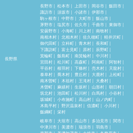
長野市
松本市
上田市
岡谷市
飯田市
諏訪市
須坂市
小諸市
伊那市
駒ヶ根市
中野市
大町市
飯山市
茅野市
塩尻市
佐久市
千曲市
東御市
安曇野市
小海町
川上村
南牧村
南相木村
北相木村
佐久穂町
軽井沢町
御代田町
立科町
青木村
長和町
下諏訪町
富士見町
原村
辰野町
箕輪町
飯島町
南箕輪村
中川村
長野県
宮田村
松川町
高森町
阿南町
阿智村
平谷村
根羽村
下條村
売木村
天龍村
泰阜村
喬木村
豊丘村
大鹿村
上松町
南木曽町
木祖村
王滝村
大桑村
木曽町
麻績村
生坂村
山形村
朝日村
筑北村
池田町
松川村
白馬村
小谷村
坂城町
小布施町
高山村
山ノ内町
木島平村
野沢温泉村
信濃町
小川村
飯綱町
栄村
岐阜市
大垣市
高山市
多治見市
関市
中津川市
美濃市
瑞浪市
羽島市
恵那市
美濃加茂市
土岐市
各務原市