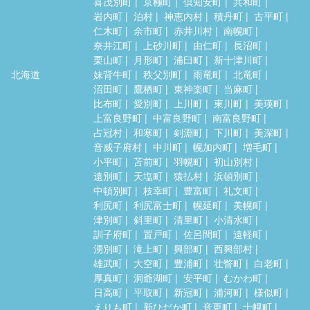
喜茂別町
京極町
倶知安町
共和町
岩内町
泊村
神恵内村
積丹町
古平町
仁木町
余市町
赤井川村
南幌町
奈井江町
上砂川町
由仁町
長沼町
栗山町
月形町
浦臼町
新十津川町
北海道
妹背牛町
秩父別町
雨竜町
北竜町
沼田町
鷹栖町
東神楽町
当麻町
比布町
愛別町
上川町
東川町
美瑛町
上富良野町
中富良野町
南富良野町
占冠村
和寒町
剣淵町
下川町
美深町
音威子府村
中川町
幌加内町
増毛町
小平町
苫前町
羽幌町
初山別村
遠別町
天塩町
猿払村
浜頓別町
中頓別町
枝幸町
豊富町
礼文町
利尻町
利尻富士町
幌延町
美幌町
津別町
斜里町
清里町
小清水町
訓子府町
置戸町
佐呂間町
遠軽町
湧別町
滝上町
興部町
西興部村
雄武町
大空町
豊浦町
壮瞥町
白老町
厚真町
洞爺湖町
安平町
むかわ町
日高町
平取町
新冠町
浦河町
様似町
えりも町
新ひだか町
音更町
士幌町