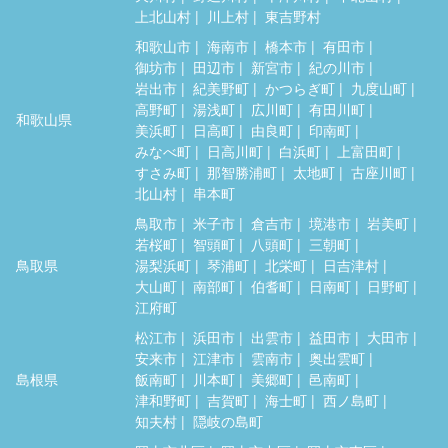
上北山村
川上村
東吉野村
和歌山市
海南市
橋本市
有田市
御坊市
田辺市
新宮市
紀の川市
岩出市
紀美野町
かつらぎ町
九度山町
高野町
湯浅町
広川町
有田川町
和歌山県
美浜町
日高町
由良町
印南町
みなべ町
日高川町
白浜町
上富田町
すさみ町
那智勝浦町
太地町
古座川町
北山村
串本町
鳥取市
米子市
倉吉市
境港市
岩美町
若桜町
智頭町
八頭町
三朝町
鳥取県
湯梨浜町
琴浦町
北栄町
日吉津村
大山町
南部町
伯耆町
日南町
日野町
江府町
松江市
浜田市
出雲市
益田市
大田市
安来市
江津市
雲南市
奥出雲町
島根県
飯南町
川本町
美郷町
邑南町
津和野町
吉賀町
海士町
西ノ島町
知夫村
隠岐の島町