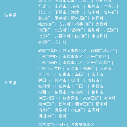
可児市
山県市
瑞穂市
飛騨市
本巣市
郡上市
下呂市
海津市
岐南町
笠松町
岐阜県
養老町
垂井町
関ケ原町
神戸町
輪之内町
安八町
揖斐川町
大野町
池田町
北方町
坂祝町
富加町
川辺町
七宗町
八百津町
白川町
東白川村
御嵩町
白川村
静岡市葵区
静岡市駿河区
静岡市清水区
浜松市中区
浜松市東区
浜松市西区
浜松市南区
浜松市北区
浜松市浜北区
浜松市天竜区
沼津市
熱海市
三島市
富士宮市
伊東市
島田市
富士市
磐田市
焼津市
掛川市
藤枝市
静岡県
御殿場市
袋井市
下田市
裾野市
湖西市
伊豆市
御前崎市
菊川市
伊豆の国市
牧之原市
東伊豆町
河津町
南伊豆町
松崎町
西伊豆町
函南町
清水町
長泉町
小山町
吉田町
川根本町
森町
名古屋市千種区
名古屋市東区