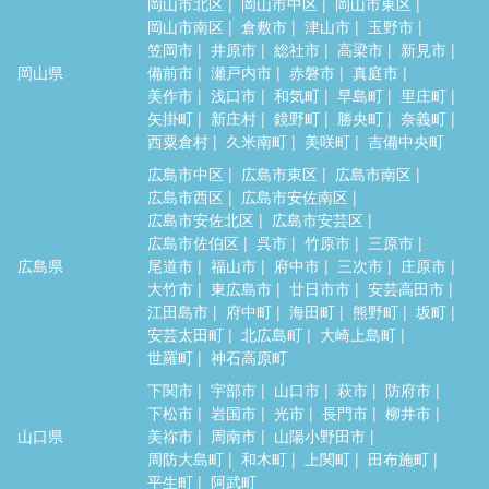
岡山市北区
岡山市中区
岡山市東区
岡山市南区
倉敷市
津山市
玉野市
笠岡市
井原市
総社市
高梁市
新見市
岡山県
備前市
瀬戸内市
赤磐市
真庭市
美作市
浅口市
和気町
早島町
里庄町
矢掛町
新庄村
鏡野町
勝央町
奈義町
西粟倉村
久米南町
美咲町
吉備中央町
広島市中区
広島市東区
広島市南区
広島市西区
広島市安佐南区
広島市安佐北区
広島市安芸区
広島市佐伯区
呉市
竹原市
三原市
広島県
尾道市
福山市
府中市
三次市
庄原市
大竹市
東広島市
廿日市市
安芸高田市
江田島市
府中町
海田町
熊野町
坂町
安芸太田町
北広島町
大崎上島町
世羅町
神石高原町
下関市
宇部市
山口市
萩市
防府市
下松市
岩国市
光市
長門市
柳井市
山口県
美祢市
周南市
山陽小野田市
周防大島町
和木町
上関町
田布施町
平生町
阿武町