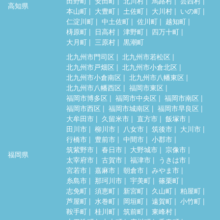
田野町
安田町
北川村
馬路村
芸西村
高知県
本山町
大豊町
土佐町
大川村
いの町
仁淀川町
中土佐町
佐川町
越知町
梼原町
日高村
津野町
四万十町
大月町
三原村
黒潮町
北九州市門司区
北九州市若松区
北九州市戸畑区
北九州市小倉北区
北九州市小倉南区
北九州市八幡東区
北九州市八幡西区
福岡市東区
福岡市博多区
福岡市中央区
福岡市南区
福岡市西区
福岡市城南区
福岡市早良区
大牟田市
久留米市
直方市
飯塚市
田川市
柳川市
八女市
筑後市
大川市
行橋市
豊前市
中間市
小郡市
筑紫野市
春日市
大野城市
宗像市
福岡県
太宰府市
古賀市
福津市
うきは市
宮若市
嘉麻市
朝倉市
みやま市
糸島市
那珂川市
宇美町
篠栗町
志免町
須恵町
新宮町
久山町
粕屋町
芦屋町
水巻町
岡垣町
遠賀町
小竹町
鞍手町
桂川町
筑前町
東峰村