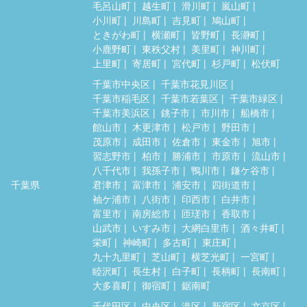
毛呂山町
越生町
滑川町
嵐山町
小川町
川島町
吉見町
鳩山町
ときがわ町
横瀬町
皆野町
長瀞町
小鹿野町
東秩父村
美里町
神川町
上里町
寄居町
宮代町
杉戸町
松伏町
千葉市中央区
千葉市花見川区
千葉市稲毛区
千葉市若葉区
千葉市緑区
千葉市美浜区
銚子市
市川市
船橋市
館山市
木更津市
松戸市
野田市
茂原市
成田市
佐倉市
東金市
旭市
習志野市
柏市
勝浦市
市原市
流山市
八千代市
我孫子市
鴨川市
鎌ケ谷市
千葉県
君津市
富津市
浦安市
四街道市
袖ケ浦市
八街市
印西市
白井市
富里市
南房総市
匝瑳市
香取市
山武市
いすみ市
大網白里市
酒々井町
栄町
神崎町
多古町
東庄町
九十九里町
芝山町
横芝光町
一宮町
睦沢町
長生村
白子町
長柄町
長南町
大多喜町
御宿町
鋸南町
千代田区
中央区
港区
新宿区
文京区