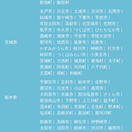
新地町
飯舘村
水戸市
日立市
土浦市
古河市
石岡市
結城市
龍ケ崎市
下妻市
常総市
常陸太田市
高萩市
北茨城市
笠間市
取手市
牛久市
つくば市
ひたちなか市
鹿嶋市
潮来市
守谷市
常陸大宮市
茨城県
那珂市
筑西市
坂東市
稲敷市
かすみがうら市
桜川市
神栖市
行方市
鉾田市
つくばみらい市
小美玉市
茨城町
大洗町
城里町
東海村
大子町
美浦村
阿見町
河内町
八千代町
五霞町
境町
利根町
宇都宮市
足利市
栃木市
佐野市
鹿沼市
日光市
小山市
真岡市
大田原市
矢板市
那須塩原市
さくら市
栃木県
那須烏山市
下野市
上三川町
益子町
茂木町
市貝町
芳賀町
壬生町
野木町
塩谷町
高根沢町
那須町
那珂川町
前橋市
高崎市
桐生市
伊勢崎市
太田市
沼田市
館林市
渋川市
藤岡市