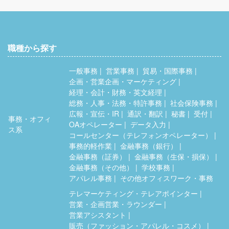
職種から探す
一般事務
営業事務
貿易・国際事務
企画・営業企画・マーケティング
経理・会計・財務・英文経理
総務・人事・法務・特許事務
社会保険事務
広報・宣伝・IR
通訳・翻訳
秘書
受付
事務・オフィ
OAオペレーター
データ入力
ス系
コールセンター（テレフォンオペレーター）
事務的軽作業
金融事務（銀行）
金融事務（証券）
金融事務（生保・損保）
金融事務（その他）
学校事務
アパレル事務
その他オフィスワーク・事務
テレマーケティング・テレアポインター
営業・企画営業・ラウンダー
営業アシスタント
販売（ファッション・アパレル・コスメ）