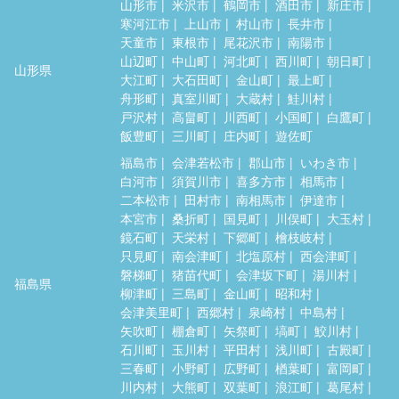
山形市
米沢市
鶴岡市
酒田市
新庄市
寒河江市
上山市
村山市
長井市
天童市
東根市
尾花沢市
南陽市
山辺町
中山町
河北町
西川町
朝日町
山形県
大江町
大石田町
金山町
最上町
舟形町
真室川町
大蔵村
鮭川村
戸沢村
高畠町
川西町
小国町
白鷹町
飯豊町
三川町
庄内町
遊佐町
福島市
会津若松市
郡山市
いわき市
白河市
須賀川市
喜多方市
相馬市
二本松市
田村市
南相馬市
伊達市
本宮市
桑折町
国見町
川俣町
大玉村
鏡石町
天栄村
下郷町
檜枝岐村
只見町
南会津町
北塩原村
西会津町
磐梯町
猪苗代町
会津坂下町
湯川村
福島県
柳津町
三島町
金山町
昭和村
会津美里町
西郷村
泉崎村
中島村
矢吹町
棚倉町
矢祭町
塙町
鮫川村
石川町
玉川村
平田村
浅川町
古殿町
三春町
小野町
広野町
楢葉町
富岡町
川内村
大熊町
双葉町
浪江町
葛尾村