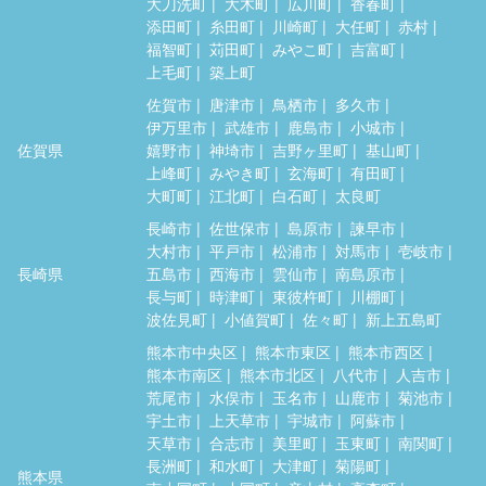
大刀洗町
大木町
広川町
香春町
添田町
糸田町
川崎町
大任町
赤村
福智町
苅田町
みやこ町
吉富町
上毛町
築上町
佐賀市
唐津市
鳥栖市
多久市
伊万里市
武雄市
鹿島市
小城市
佐賀県
嬉野市
神埼市
吉野ヶ里町
基山町
上峰町
みやき町
玄海町
有田町
大町町
江北町
白石町
太良町
長崎市
佐世保市
島原市
諫早市
大村市
平戸市
松浦市
対馬市
壱岐市
長崎県
五島市
西海市
雲仙市
南島原市
長与町
時津町
東彼杵町
川棚町
波佐見町
小値賀町
佐々町
新上五島町
熊本市中央区
熊本市東区
熊本市西区
熊本市南区
熊本市北区
八代市
人吉市
荒尾市
水俣市
玉名市
山鹿市
菊池市
宇土市
上天草市
宇城市
阿蘇市
天草市
合志市
美里町
玉東町
南関町
長洲町
和水町
大津町
菊陽町
熊本県