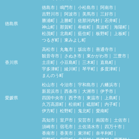
徳島市
鳴門市
小松島市
阿南市
吉野川市
阿波市
美馬市
三好市
勝浦町
上勝町
佐那河内村
石井町
徳島県
神山町
那賀町
牟岐町
美波町
海陽町
松茂町
北島町
藍住町
板野町
上板町
つるぎ町
東みよし町
高松市
丸亀市
坂出市
善通寺市
観音寺市
さぬき市
東かがわ市
三豊市
香川県
土庄町
小豆島町
三木町
直島町
宇多津町
綾川町
琴平町
多度津町
まんのう町
松山市
今治市
宇和島市
八幡浜市
新居浜市
西条市
大洲市
伊予市
愛媛県
四国中央市
西予市
東温市
上島町
久万高原町
松前町
砥部町
内子町
伊方町
松野町
鬼北町
愛南町
高知市
室戸市
安芸市
南国市
土佐市
須崎市
宿毛市
土佐清水市
四万十市
香南市
香美市
東洋町
奈半利町