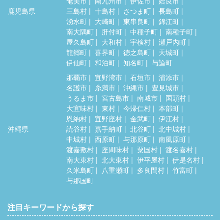
奄美市
南九州市
伊佐市
姶良市
鹿児島県
三島村
十島村
さつま町
長島町
湧水町
大崎町
東串良町
錦江町
南大隅町
肝付町
中種子町
南種子町
屋久島町
大和村
宇検村
瀬戸内町
龍郷町
喜界町
徳之島町
天城町
伊仙町
和泊町
知名町
与論町
那覇市
宜野湾市
石垣市
浦添市
名護市
糸満市
沖縄市
豊見城市
うるま市
宮古島市
南城市
国頭村
大宜味村
東村
今帰仁村
本部町
恩納村
宜野座村
金武町
伊江村
沖縄県
読谷村
嘉手納町
北谷町
北中城村
中城村
西原町
与那原町
南風原町
渡嘉敷村
座間味村
粟国村
渡名喜村
南大東村
北大東村
伊平屋村
伊是名村
久米島町
八重瀬町
多良間村
竹富町
与那国町
注目キーワードから探す