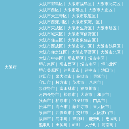
大阪市都島区
大阪市福島区
大阪市此花区
大阪市西区
大阪市港区
大阪市大正区
大阪市天王寺区
大阪市浪速区
大阪市西淀川区
大阪市東淀川区
大阪市東成区
大阪市生野区
大阪市旭区
大阪市城東区
大阪市阿倍野区
大阪市住吉区
大阪市東住吉区
大阪市西成区
大阪市淀川区
大阪市鶴見区
大阪市住之江区
大阪市平野区
大阪市北区
大阪市中央区
堺市堺区
堺市中区
堺市東区
堺市西区
堺市南区
堺市北区
大阪府
堺市美原区
岸和田市
豊中市
池田市
吹田市
泉大津市
高槻市
貝塚市
守口市
枚方市
茨木市
八尾市
泉佐野市
富田林市
寝屋川市
河内長野市
松原市
大東市
和泉市
箕面市
柏原市
羽曳野市
門真市
摂津市
高石市
藤井寺市
東大阪市
泉南市
四條畷市
交野市
大阪狭山市
阪南市
島本町
豊能町
能勢町
忠岡町
熊取町
田尻町
岬町
太子町
河南町