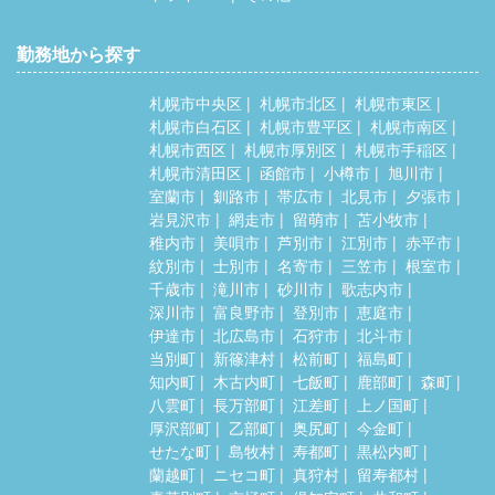
勤務地から探す
札幌市中央区
札幌市北区
札幌市東区
札幌市白石区
札幌市豊平区
札幌市南区
札幌市西区
札幌市厚別区
札幌市手稲区
札幌市清田区
函館市
小樽市
旭川市
室蘭市
釧路市
帯広市
北見市
夕張市
岩見沢市
網走市
留萌市
苫小牧市
稚内市
美唄市
芦別市
江別市
赤平市
紋別市
士別市
名寄市
三笠市
根室市
千歳市
滝川市
砂川市
歌志内市
深川市
富良野市
登別市
恵庭市
伊達市
北広島市
石狩市
北斗市
当別町
新篠津村
松前町
福島町
知内町
木古内町
七飯町
鹿部町
森町
八雲町
長万部町
江差町
上ノ国町
厚沢部町
乙部町
奥尻町
今金町
せたな町
島牧村
寿都町
黒松内町
蘭越町
ニセコ町
真狩村
留寿都村