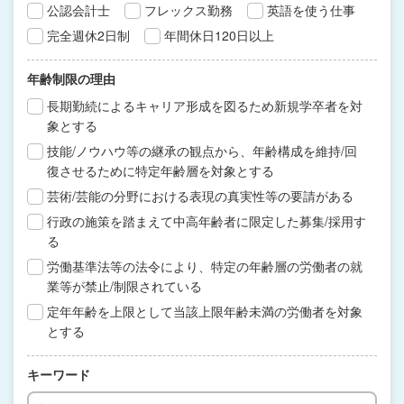
公認会計士
フレックス勤務
英語を使う仕事
完全週休2日制
年間休日120日以上
年齢制限の理由
長期勤続によるキャリア形成を図るため新規学卒者を対
象とする
技能/ノウハウ等の継承の観点から、年齢構成を維持/回
復させるために特定年齢層を対象とする
芸術/芸能の分野における表現の真実性等の要請がある
行政の施策を踏まえて中高年齢者に限定した募集/採用す
る
労働基準法等の法令により、特定の年齢層の労働者の就
業等が禁止/制限されている
定年年齢を上限として当該上限年齢未満の労働者を対象
とする
キーワード