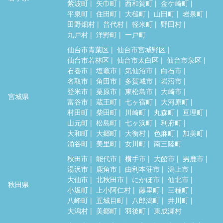
紫波町
矢巾町
西和賀町
金ケ崎町
平泉町
住田町
大槌町
山田町
岩泉町
田野畑村
普代村
軽米町
野田村
九戸村
洋野町
一戸町
仙台市青葉区
仙台市宮城野区
仙台市若林区
仙台市太白区
仙台市泉区
石巻市
塩竈市
気仙沼市
白石市
名取市
角田市
多賀城市
岩沼市
登米市
栗原市
東松島市
大崎市
宮城県
富谷市
蔵王町
七ヶ宿町
大河原町
村田町
柴田町
川崎町
丸森町
亘理町
山元町
松島町
七ヶ浜町
利府町
大和町
大郷町
大衡村
色麻町
加美町
涌谷町
美里町
女川町
南三陸町
秋田市
能代市
横手市
大館市
男鹿市
湯沢市
鹿角市
由利本荘市
潟上市
大仙市
北秋田市
にかほ市
仙北市
秋田県
小坂町
上小阿仁村
藤里町
三種町
八峰町
五城目町
八郎潟町
井川町
大潟村
美郷町
羽後町
東成瀬村