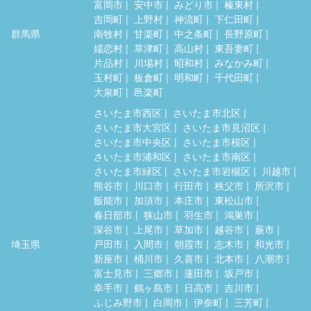
富岡市
安中市
みどり市
榛東村
吉岡町
上野村
神流町
下仁田町
群馬県
南牧村
甘楽町
中之条町
長野原町
嬬恋村
草津町
高山村
東吾妻町
片品村
川場村
昭和村
みなかみ町
玉村町
板倉町
明和町
千代田町
大泉町
邑楽町
さいたま市西区
さいたま市北区
さいたま市大宮区
さいたま市見沼区
さいたま市中央区
さいたま市桜区
さいたま市浦和区
さいたま市南区
さいたま市緑区
さいたま市岩槻区
川越市
熊谷市
川口市
行田市
秩父市
所沢市
飯能市
加須市
本庄市
東松山市
春日部市
狭山市
羽生市
鴻巣市
深谷市
上尾市
草加市
越谷市
蕨市
埼玉県
戸田市
入間市
朝霞市
志木市
和光市
新座市
桶川市
久喜市
北本市
八潮市
富士見市
三郷市
蓮田市
坂戸市
幸手市
鶴ヶ島市
日高市
吉川市
ふじみ野市
白岡市
伊奈町
三芳町