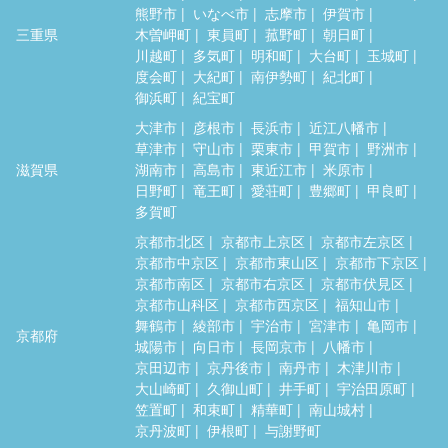
熊野市
いなべ市
志摩市
伊賀市
三重県
木曽岬町
東員町
菰野町
朝日町
川越町
多気町
明和町
大台町
玉城町
度会町
大紀町
南伊勢町
紀北町
御浜町
紀宝町
大津市
彦根市
長浜市
近江八幡市
草津市
守山市
栗東市
甲賀市
野洲市
滋賀県
湖南市
高島市
東近江市
米原市
日野町
竜王町
愛荘町
豊郷町
甲良町
多賀町
京都市北区
京都市上京区
京都市左京区
京都市中京区
京都市東山区
京都市下京区
京都市南区
京都市右京区
京都市伏見区
京都市山科区
京都市西京区
福知山市
舞鶴市
綾部市
宇治市
宮津市
亀岡市
京都府
城陽市
向日市
長岡京市
八幡市
京田辺市
京丹後市
南丹市
木津川市
大山崎町
久御山町
井手町
宇治田原町
笠置町
和束町
精華町
南山城村
京丹波町
伊根町
与謝野町