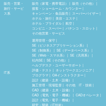
販売・営業・
販売（家電・携帯電話）
販売（その他）
旅行・サービ
接客・ショールーム・カウンター
ス系
キャンペーン・食品販売
スーパーバイザー
ホテル・旅行
美容・エステ
ホテル・ブライダル
航空
コンビニ・スーパー
パチンコ・スロット
その他営業・サービス
運用管理・保守
SE（ビジネスアプリケーション系）
SE（制御系）
SE（データベース系）
SE（Web・スマホ系）
SE（汎用系）
社内SE
SE（その他）
ヘルプデスク・ユーザーサポート
評価・テスト
ネットワークエンジニア
IT系
プログラマ
OAインストラクター
設計（建築・土木・設備）
施工管理・現場監督
その他 IT・技術
CAD（建築・土木・設備）
CAD（電気・電子・機械）
CADオペレータ
設計（電気・電子・機械）
研究・開発（IT技術）