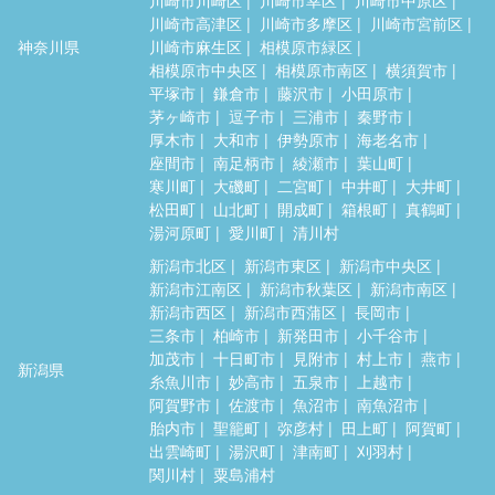
川崎市高津区
川崎市多摩区
川崎市宮前区
神奈川県
川崎市麻生区
相模原市緑区
相模原市中央区
相模原市南区
横須賀市
平塚市
鎌倉市
藤沢市
小田原市
茅ヶ崎市
逗子市
三浦市
秦野市
厚木市
大和市
伊勢原市
海老名市
座間市
南足柄市
綾瀬市
葉山町
寒川町
大磯町
二宮町
中井町
大井町
松田町
山北町
開成町
箱根町
真鶴町
湯河原町
愛川町
清川村
新潟市北区
新潟市東区
新潟市中央区
新潟市江南区
新潟市秋葉区
新潟市南区
新潟市西区
新潟市西蒲区
長岡市
三条市
柏崎市
新発田市
小千谷市
加茂市
十日町市
見附市
村上市
燕市
新潟県
糸魚川市
妙高市
五泉市
上越市
阿賀野市
佐渡市
魚沼市
南魚沼市
胎内市
聖籠町
弥彦村
田上町
阿賀町
出雲崎町
湯沢町
津南町
刈羽村
関川村
粟島浦村