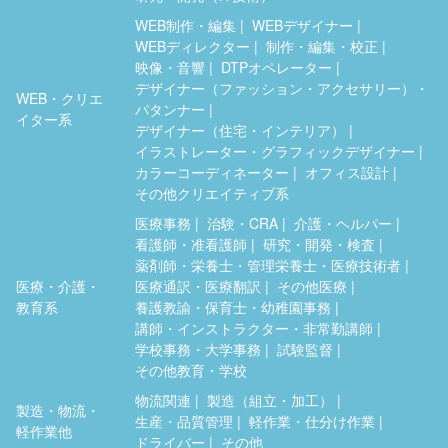
WEB制作・編集
WEBデザイナー
WEBディレクター
制作・編集・校正
映像・音響
DTPオペレーター
デザイナー（ファッション・アクセサリー）・
WEB・クリエ
パタンナー
イター系
デザイナー（住宅・インテリア）
イラストレーター・グラフィックデザイナー
カラーコーディネーター
オフィス設計
その他クリエイティブ系
医療事務
治験・CRA
介護・ヘルパー
看護師・准看護師
研究・開発・検査
薬剤師・栄養士・管理栄養士・医療技術者
医療・介護・
医療通訳・医療翻訳
その他医療
教育系
養護教諭・保育士・幼稚園事務
講師・インストラクター・非常勤講師
学校事務・大学事務
試験監督
その他教育・学校
物流関連
製造（組立・加工）
製造・物流・
生産・品質管理
軽作業・仕分け作業
軽作業他
ドライバー
その他