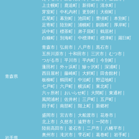
上士幌町
鹿追町
新得町
清水町
芽室町
中札内村
更別村
大樹町
広尾町
幕別町
池田町
豊頃町
本別町
足寄町
陸別町
浦幌町
釧路町
厚岸町
浜中町
標茶町
弟子屈町
鶴居村
白糠町
別海町
中標津町
標津町
羅臼町
青森市
弘前市
八戸市
黒石市
五所川原市
十和田市
三沢市
むつ市
つがる市
平川市
平内町
今別町
蓬田村
外ヶ浜町
鰺ヶ沢町
深浦町
西目屋村
藤崎町
大鰐町
田舎館村
青森県
板柳町
鶴田町
中泊町
野辺地町
七戸町
六戸町
横浜町
東北町
六ヶ所村
おいらせ町
大間町
東通村
風間浦村
佐井村
三戸町
五戸町
田子町
南部町
階上町
新郷村
盛岡市
宮古市
大船渡市
花巻市
北上市
久慈市
遠野市
一関市
陸前高田市
釜石市
二戸市
八幡平市
奥州市
滝沢市
雫石町
葛巻町
岩手町
岩手県