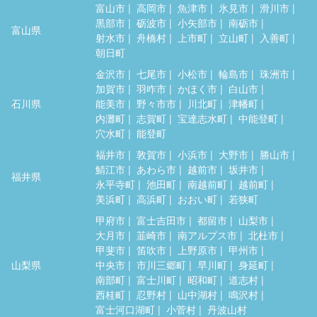
富山市
高岡市
魚津市
氷見市
滑川市
黒部市
砺波市
小矢部市
南砺市
富山県
射水市
舟橋村
上市町
立山町
入善町
朝日町
金沢市
七尾市
小松市
輪島市
珠洲市
加賀市
羽咋市
かほく市
白山市
石川県
能美市
野々市市
川北町
津幡町
内灘町
志賀町
宝達志水町
中能登町
穴水町
能登町
福井市
敦賀市
小浜市
大野市
勝山市
鯖江市
あわら市
越前市
坂井市
福井県
永平寺町
池田町
南越前町
越前町
美浜町
高浜町
おおい町
若狭町
甲府市
富士吉田市
都留市
山梨市
大月市
韮崎市
南アルプス市
北杜市
甲斐市
笛吹市
上野原市
甲州市
山梨県
中央市
市川三郷町
早川町
身延町
南部町
富士川町
昭和町
道志村
西桂町
忍野村
山中湖村
鳴沢村
富士河口湖町
小菅村
丹波山村