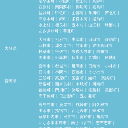
南小国町
小国町
産山村
高森町
西原村
南阿蘇村
御船町
嘉島町
益城町
甲佐町
山都町
氷川町
芦北町
津奈木町
錦町
多良木町
湯前町
水上村
相良村
五木村
山江村
球磨村
あさぎり町
苓北町
大分市
別府市
中津市
日田市
佐伯市
臼杵市
津久見市
竹田市
豊後高田市
大分県
杵築市
宇佐市
豊後大野市
由布市
国東市
姫島村
日出町
九重町
玖珠町
宮崎市
都城市
延岡市
日南市
小林市
日向市
串間市
西都市
えびの市
三股町
高原町
国富町
綾町
高鍋町
宮崎県
新富町
西米良村
木城町
川南町
都農町
門川町
諸塚村
椎葉村
美郷町
高千穂町
日之影町
五ヶ瀬町
鹿児島市
鹿屋市
枕崎市
阿久根市
出水市
指宿市
西之表市
垂水市
薩摩川内市
日置市
曽於市
霧島市
いちき串木野市
南さつま市
志布志市